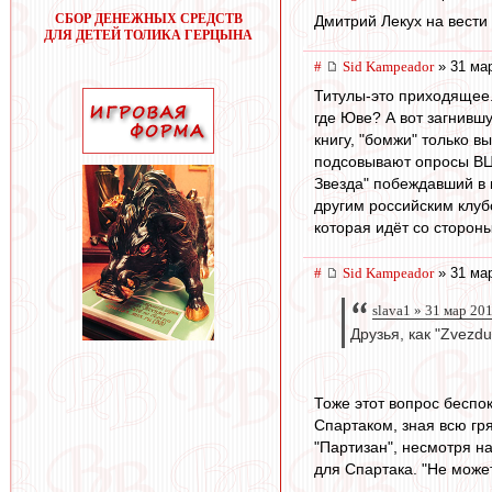
СБОР ДЕНЕЖНЫХ СРЕДСТВ
Дмитрий Лекух на вести
ДЛЯ ДЕТЕЙ ТОЛИКА ГЕРЦЫНА
#
Sid Kampeador
» 31 мар
Титулы-это приходящее.
где Юве? А вот загнивш
книгу, "бомжи" только 
подсовывают опросы ВЦ
Звезда" побеждавший в 
другим российским клубо
которая идёт со сторон
#
Sid Kampeador
» 31 мар
slava1 » 31 мар 20
Друзья, как "Zvezd
Тоже этот вопрос беспо
Спартаком, зная всю гря
"Партизан", несмотря на
для Спартака. "Не может