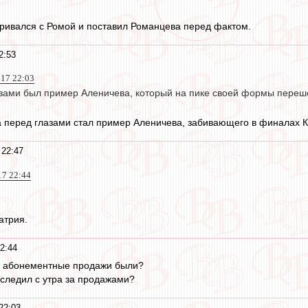
ривался с Ромой и поставил Романцева перед фактом.
2:53
017 22:03
азами был пример Аленичева, который на пике своей формы переше
а перед глазами стал пример Аленичева, забивающего в финалах К
 22:47
17 22:44
атрия.
2:44
не абонементные продажи были?
 следил с утра за продажами?
22:03