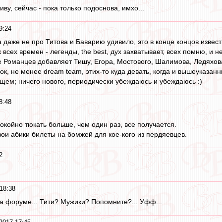
иву, сейчас - пока только подоснова, имхо...
9:24
 даже не про Титова и Баварию удивило, это в конце концов извест
сех времен - легенды, the best, дух захватывает, всех помню, и н
е Романцев добавляет Тишу, Егора, Мостового, Шалимова, Ледяхова,
к, не менее dream team, этих-то куда девать, когда и вышеуказанн
бщем; ничего нового, периодически убеждаюсь и убеждаюсь :)
8:48
окойно тюкать больше, чем один раз, все получается.
вои абики билеты на бомжей для кое-кого из пердяевцев.
2
18:38
на форуме... Тити? Мужики? Попомните?... Уфф...