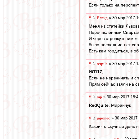
Если только на перспект
#
Влэйд
» 30 мар 2017 1
Меня из статейки Львова
Перечисленный Спартак в
И через строчку к ним ж
было последние лет соро
Есть кем гордиться, в о
#
terpila
» 30 мар 2017 1
ИЛ117
,
Если не нервничать и сп
Прям сейчас взяли на с
#
mp
» 30 мар 2017 18:4
RedQuite
, Миранчук
#
japonec
» 30 мар 2017 
Какой-то скучный день 