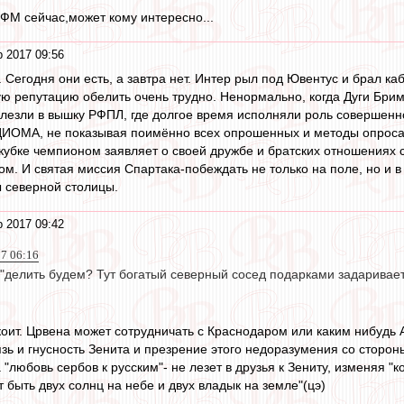
 ФМ сейчас,может кому интересно...
 2017 09:56
 Сегодня они есть, а завтра нет. Интер рыл под Ювентус и брал ка
ую репутацию обелить очень трудно. Ненормально, когда Дуги Брим
вылезли в вышку РФПЛ, где долгое время исполняли роль совершен
ИОМА, не показывая поимённо всех опрошенных и методы опроса. 
кубке чемпионом заявляет о своей дружбе и братских отношениях 
м. И святая миссия Спартака-побеждать не только на поле, но и в 
ы северной столицы.
 2017 09:42
17 06:16
u"делить будем? Тут богатый северный сосед подарками задаривает
коит. Црвена может сотрудничать с Краснодаром или каким нибудь 
зь и гнусность Зенита и презрение этого недоразумения со стороны
 "любовь сербов к русским"- не лезет в друзья к Зениту, изменяя "
 быть двух солнц на небе и двух владык на земле"(цэ)