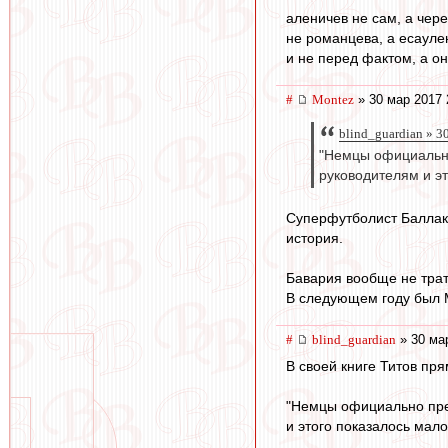
аленичев не сам, а чере
не романцева, а есаулен
и не перед фактом, а он
#
Montez
» 30 мар 2017 
blind_guardian » 3
"Немцы официально
руководителям и э
Суперфутболист Баллак 
история.
Бавария вообще не трати
В следующем году был М
#
blind_guardian
» 30 ма
В своей книге Титов пр
"Немцы официально пре
и этого показалось мал