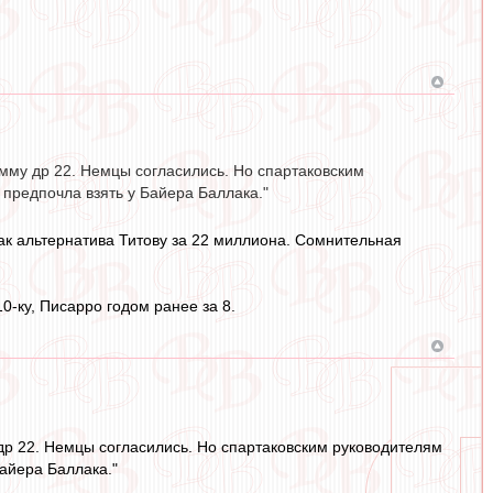
му др 22. Немцы согласились. Но спартаковским
предпочла взять у Байера Баллака."
ак альтернатива Титову за 22 миллиона. Сомнительная
0-ку, Писарро годом ранее за 8.
р 22. Немцы согласились. Но спартаковским руководителям
айера Баллака."