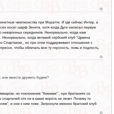
бинетные чемпионства при Моратти. И где сейчас Интер, а
сон носит шарф Зенита, хотя когда Дуги написал первую
но невзрачных середняков. Ненормально, когда нам
Ненормально, когда великий сербский клуб "Црвена
со Спартаком,, но при этом поддерживает отношения с
прессе, чтобы обличать всю ту гнусность, ложь и подлость,
, или вместе дружить будем?
Амкаром, но поклонение "бомжам" , при братаниях со
 спартачей-это ни в какие ворота не лезет. Почему то
коням", и они к ним тоже. Затронули именно братский клуб