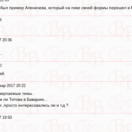
 был пример Аленичева, который на пике своей формы перешел в Р
8
7 20:36
..
0
ай.
мар 2017 20:22
черпаемые темы .
 ли Титова в Баварию...
 ,просто интересовались ли и т.д ?
7 19:50