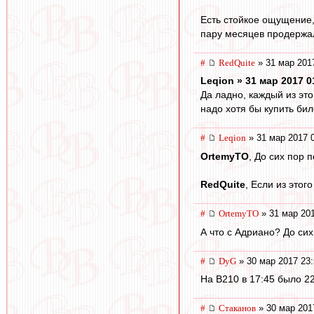
Есть стойкое ощущение,
пару месяцев продержал
#
RedQuite
» 31 мар 201
Leqion » 31 мар 2017 0
Да ладно, каждый из это
надо хотя бы купить биле
#
Leqion
» 31 мар 2017 
OrtemyTO
, До сих пор 
RedQuite
, Если из этог
#
OrtemyTO
» 31 мар 201
А что с Адриано? До си
#
DyG
» 30 мар 2017 23:
На В210 в 17:45 было 2
#
Cтаканов
» 30 мар 201