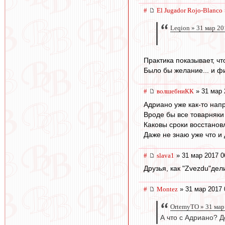
#
El Jugador Rojo-Blanco
Leqion » 31 мар 20
Практика показывает, что
Было бы желание... и ф
#
волшебниКК
» 31 мар 
Адриано уже как-то напр
Вроде бы все товарняки
Каковы сроки восстановл
Даже не знаю уже что и 
#
slava1
» 31 мар 2017 0
Друзья, как "Zvezdu"де
#
Montez
» 31 мар 2017 
OrtemyTO » 31 мар
А что с Адриано? Д