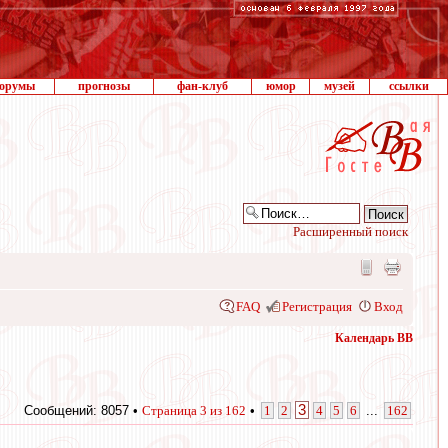
орумы
прогнозы
фан-клуб
юмор
музей
ссылки
Расширенный поиск
FAQ
Регистрация
Вход
Календарь ВВ
3
Сообщений: 8057 •
Страница
3
из
162
•
1
2
4
5
6
...
162