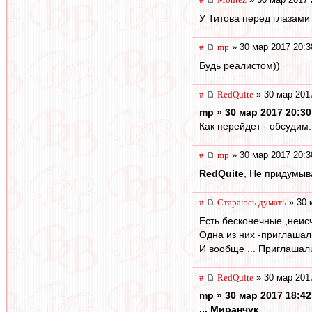
У Титова перед глазами
#
mp
» 30 мар 2017 20:3
Будь реалистом))
#
RedQuite
» 30 мар 201
mp » 30 мар 2017 20:30
Как перейдет - обсудим.
#
mp
» 30 мар 2017 20:3
RedQuite
, Не придумыв
#
Стараюсь думать
» 30 
Есть бесконечные ,неис
Одна из них -приглашали
И вообще ... Приглашали
#
RedQuite
» 30 мар 201
mp » 30 мар 2017 18:42
... Миранчук