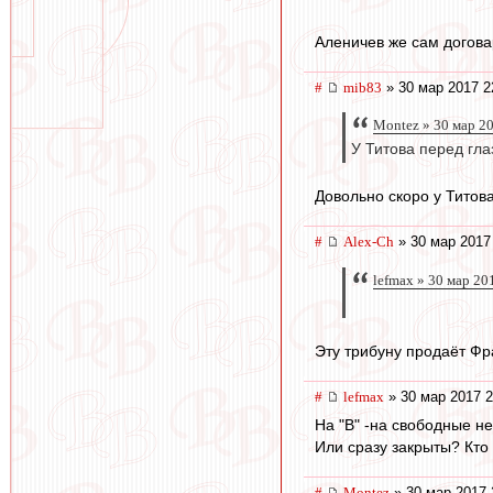
Аленичев же сам догова
#
mib83
» 30 мар 2017 2
Montez » 30 мар 2
У Титова перед гл
Довольно скоро у Титов
#
Alex-Ch
» 30 мар 2017
lefmax » 30 мар 20
Эту трибуну продаёт Фр
#
lefmax
» 30 мар 2017 2
На "В" -на свободные 
Или сразу закрыты? Кто
#
Montez
» 30 мар 2017 