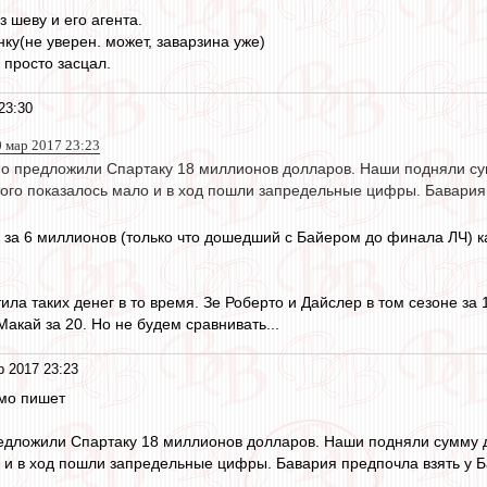
з шеву и его агента.
ку(не уверен. может, заварзина уже)
 просто засцал.
23:30
0 мар 2017 23:23
 предложили Спартаку 18 миллионов долларов. Наши подняли сум
того показалось мало и в ход пошли запредельные цифры. Бавария 
за 6 миллионов (только что дошедший с Байером до финала ЛЧ) к
ла таких денег в то время. Зе Роберто и Дайслер в том сезоне за 1
акай за 20. Но не будем сравнивать...
р 2017 23:23
ямо пишет
дложили Спартаку 18 миллионов долларов. Наши подняли сумму д
о и в ход пошли запредельные цифры. Бавария предпочла взять у Б