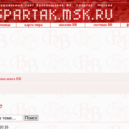
оманда
карта мира
магазин ВВ
гостевая ВВ
ф
вая книга ВВ
17
10:16