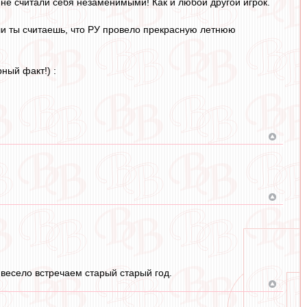
 не считали себя незаменимыми! Как и любой другой игрок.
ли ты считаешь, что РУ провело прекрасную летнюю
ный факт!) :
весело встречаем старый старый год.