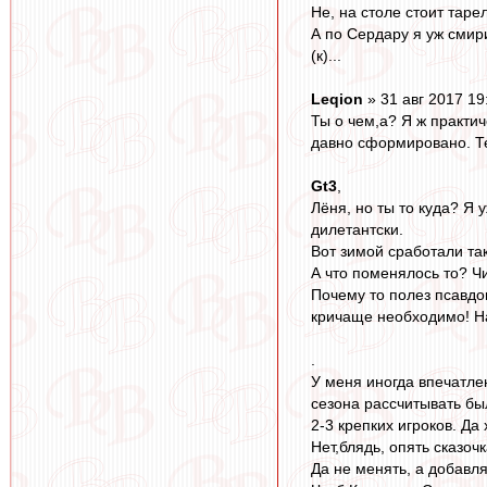
Не, на столе стоит таре
А по Сердару я уж смири
(к)...
Leqion
» 31 авг 2017 19
Ты о чем,а? Я ж практич
давно сформировано. Те
Gt3
,
Лёня, но ты то куда? Я 
дилетантски.
Вот зимой сработали так
А что поменялось то? Ч
Почему то полез псавдои
кричаще необходимо! Нач
.
У меня иногда впечатле
сезона рассчитывать был
2-3 крепких игроков. Да
Нет,блядь, опять сказочк
Да не менять, а добавл