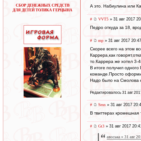
СБОР ДЕНЕЖНЫХ СРЕДСТВ
А это. Набиулина или К
ДЛЯ ДЕТЕЙ ТОЛИКА ГЕРЦЫНА
#
VVT5
» 31 авг 2017 20
Педро откуда за 18, вр
#
mp
» 31 авг 2017 20:4
Скорее всего на этом все
Каррера,как говорят,от
то.Каррера же хотел 3-4
В итоге получил одного
команде.Просто оформи
Надо было на Смолова с
Редактировалось 31 авг 201
#
Smn
» 31 авг 2017 20:
В твиттерах кромешная 
#
Gt3
» 31 авг 2017 20:4
авоська » 31 авг 2