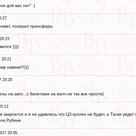
ня для вас нет" :)
0:27
иноват, похерил трансферы
20:23
ился ))))
 20:21
ир навеки!!!)))
7 20:20
ны на авто...с билетами на матч не так все просто(
20:13
е закроется и я не удивлюсь что ЦЗ куплен не будет, а Таски уедет
 на Рубине
2017 20:05