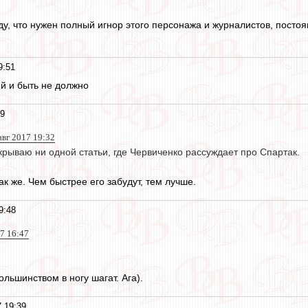
у, что нужен полный игнор этого персонажа и журналистов, постоя
9:51
й и быть не должно
49
авг 2017 19:32
крываю ни одной статьи, где Червиченко рассуждает про Спартак.
к же. Чем быстрее его забудут, тем лучше.
9:48
17 16:47
ольшинством в ногу шагат. Ага).
7 19:39