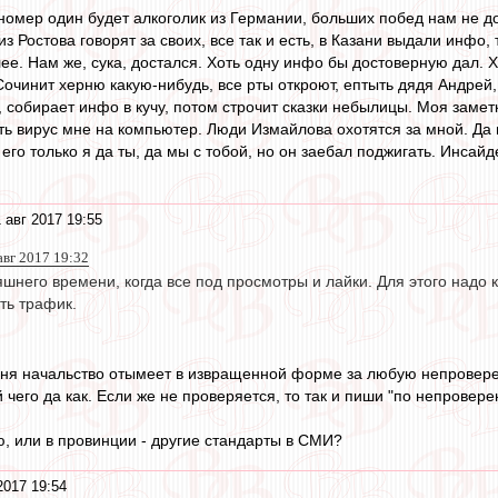
номер один будет алкоголик из Германии, больших побед нам не дож
 из Ростова говорят за своих, все так и есть, в Казани выдали инфо
ее. Нам же, сука, достался. Хоть одну инфо бы достоверную дал. Ху
чинит херню какую-нибудь, все рты откроют, ептыть дядя Андрей, как
е, собирает инфо в кучу, потом строчит сказки небылицы. Моя замет
ть вирус мне на компьютер. Люди Измайлова охотятся за мной. Да н
 его только я да ты, да мы с тобой, но он заебал поджигать. Инсайд
 авг 2017 19:55
авг 2017 19:32
яшнего времени, когда все под просмотры и лайки. Для этого над
ть трафик.
меня начальство отымеет в извращенной форме за любую непровер
й чего да как. Если же не проверяется, то так и пиши "по непрове
, или в провинции - другие стандарты в СМИ?
2017 19:54