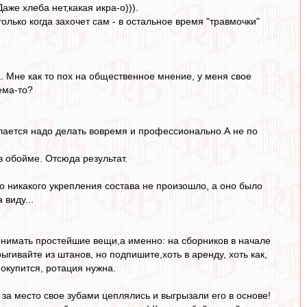
аже хлеба нет,какая икра-о))).
только когда захочет сам - в остальное время "травмочки"
а. Мне как то пох на общественное мнение, у меня свое
ема-то?
делается надо делать вовремя и профессионально.А не по
в обойме. Отсюда результат.
то никакого укрепления состава не произошло, а оно было
 виду...
понимать простейшие вещи,а именно: на сборников в начале
гивайте из штанов, но подпишите,хоть в аренду, хоть как,
 окупится, ротация нужна.
за место свое зубами цеплялись и выгрызали его в основе!