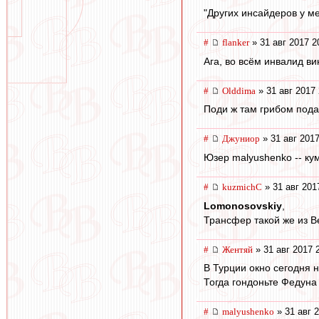
"Других инсайдеров у ме
#
flanker
» 31 авг 2017 2
Ага, во всём инвалид в
#
Olddima
» 31 авг 2017 
Поди ж там грибом подав
#
Джуниор
» 31 авг 2017
Юзер malyushenko -- кум
#
kuzmichC
» 31 авг 201
Lomonosovskiy
,
Трансфер такой же из Ве
#
Жентяй
» 31 авг 2017 
В Турции окно сегодня н
Тогда гондоньте Федуна
#
malyushenko
» 31 авг 