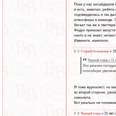
Пока у нас инсайдером 
и есть, заметил, ребята
подтвердилась и так дал
атмосферы в команде. Со
бегает так же в твиттер
Федун приказал запусти
никто и не знает, читают
Извините, накипело.
#
Старый большевик
» 31
Черный плащ » 31 
Это реалии сегодн
способную увеличи
Я тоже журналист, но 
ко второй стороне, узна
самолета.
Вот реально не понимаю
#
Черный плащ
» 31 авг 