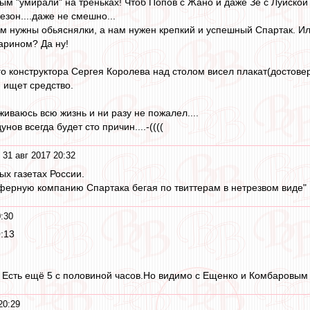
ым "умирали" на треньках! Чтоб Попов с Жано и даже Зе с Луиской
езон....даже не смешно...
м нужны обьяснялки, а нам нужен крепкий и успешный Спартак. И
арином? Да ну!
го конструктора Сергея Королева над столом висел плакат(достовер
- ищет средство.
иваюсь всю жизнь и ни разу не пожалел....
ов всегда будет сто причин....-((((
 31 авг 2017 20:32
ых газетах России.
ферную компанию Спартака бегая по твиттерам в нетрезвом виде"
0:30
:13
? Есть ещё 5 с половиной часов.Но видимо с Ещенко и Комбаровым 
20:29