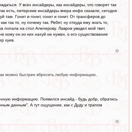
даться. У всех инсайдеры, как инсайдеры, что говорят так
, так есть, питерские инсайдеры вчера инфо сказали, сегодня
й там. Гонит и гонит, гонит и гонит. От трансферов до
 так то, ну почему так. Ребят, ну откуда ему знать то,
ка попала на стол Алеперову. Лавров увидел мой твит.
е кому он из них нахуй не нужен, о его существование
ер хуев.
о как можно быстрее вбросить любую информацию,
енную информацию. Появился инсайд - будь добр, обратись
ренным данным". А тут ощущение, как с Дуду и трапом