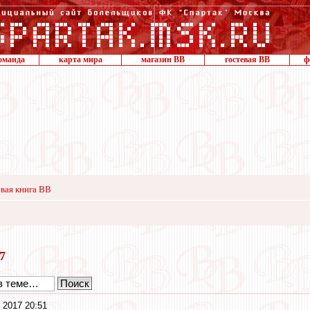
оманда
карта мира
магазин ВВ
гостевая ВВ
ф
вая книга ВВ
17
 2017 20:51