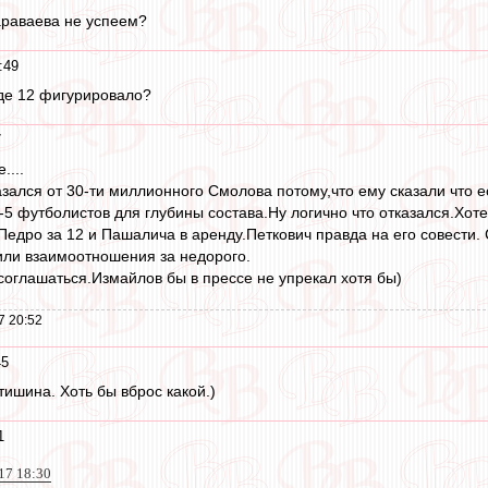
араваева не успеем?
:49
оде 12 фигурировало?
7
....
казался от 30-ти миллионного Смолова потому,что ему сказали что
-5 футболистов для глубины состава.Ну логично что отказался.Хот
 Педро за 12 и Пашалича в аренду.Петкович правда на его совести.
ли взаимоотношения за недорого.
оглашаться.Измайлов бы в прессе не упрекал хотя бы)
7 20:52
45
тишина. Хоть бы вброс какой.)
1
017 18:30