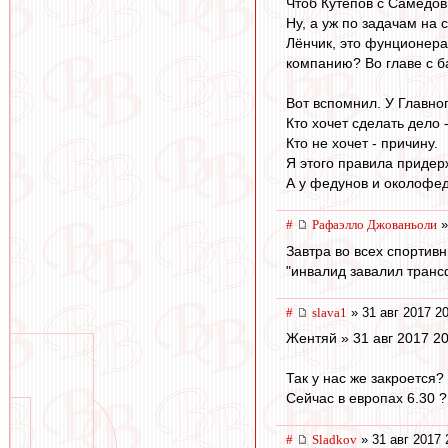
Чтоб Кутепов с Самедов
Ну, а уж по задачам на с
Лёнчик, это фунционера
компанию? Во главе с б
Вот вспомнил. У Главно
Кто хочет сделать дело 
Кто не хочет - причину.
Я этого правила придерж
А у федунов и околофедун
#
Рафаэлло Джованьоли
»
Завтра во всех спортивн
"инвалид завалил транс
#
slava1
» 31 авг 2017 2
Жентяй » 31 авг 2017 20
Так у нас же закроется?
Сейчас в европах 6.30 
#
Sladkov
» 31 авг 2017 