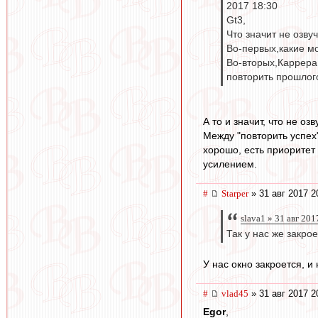
2017 18:30
Gt3,
Что значит не озву
Во-первых,какие м
Во-вторых,Каррера 
повторить прошлог
А то и значит, что не о
Между "повторить успех"
хорошо, есть приоритет 
усилением.
#
Starper
» 31 авг 2017 2
slava1 » 31 авг 201
Так у нас же закро
У нас окно закроется, и
#
vlad45
» 31 авг 2017 2
Egor
,