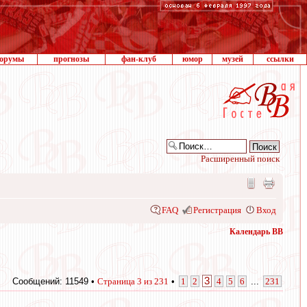
орумы
прогнозы
фан-клуб
юмор
музей
ссылки
Расширенный поиск
FAQ
Регистрация
Вход
Календарь ВВ
3
Сообщений: 11549 •
Страница
3
из
231
•
1
2
4
5
6
...
231