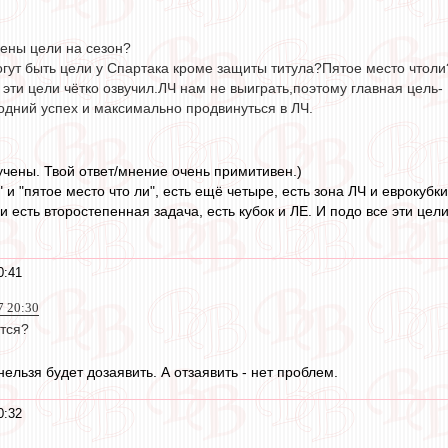
чены цели на сезон?
огут быть цели у Спартака кроме защиты титула?Пятое место чтоли
эти цели чётко озвучил.ЛЧ нам не выиграть,поэтому главная цель-
одний успех и максимально продвинуться в ЛЧ.
звучены. Твой ответ/мнение очень примитивен.)
 и "пятое место что ли", есть ещё четыре, есть зона ЛЧ и еврокуб
и есть второстепенная задача, есть кубок и ЛЕ. И подо все эти цел
0:41
7 20:30
ется?
 нельзя будет дозаявить. А отзаявить - нет проблем.
0:32