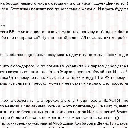
лка борща, немного мяса с овощами и стопиисят....Джек Даниельс. Д
лся. Этот чувак получит всё до копеечки с Федуна. И играть будет 
:48
ески ВВ не читаю,диагоналю изредка, так, напишу от балды и баст
бе оно не нравится? Ну и не читай, или в ИЛ поставь, в чем пробл
уже заебался еще с июля озвучивать одну и ту же мысль: все что 
, что любо-дорого! И по позициям укрепили и к первому сбору все 
исто визуально - немного. Ушел Жирков, пришел Измайлов. И...всё!
нсайд, почему то начались какие то терки между ГТ и РУ, почему 
ались сливы в прессу....может и нет связи - не знаю.Это просто на
ние,что обьяснять - это горохом о стену! Люди просто НЕ ХОТЯТ 
о нельзя! + сломанный Зобнин. А это полкоманды! Значит,РУ, выпры
 хоть тех же бесплатных ростовских паспортов.Или казанских! Всяко
а про белого бычка- кого менять из чемпионского состава....-(((
ять, конкуренцию усиливать! Чтоб Дима Комбаров и Денис Глушаков 