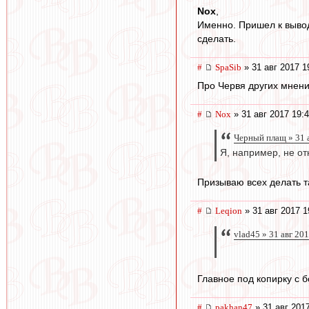
Nox
,
Именно. Пришел к вывод
сделать.
#
SpaSib
» 31 авг 2017 1
Про Червя других мнени
#
Nox
» 31 авг 2017 19:
Черный плащ » 31 
Я, например, не от
Призываю всех делать та
#
Leqion
» 31 авг 2017 1
vlad45 » 31 авг 20
Главное под копирку с б
#
pakhan47
» 31 авг 201