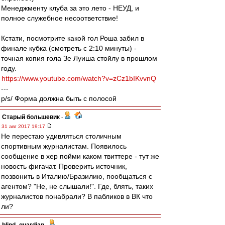
Менеджменту клуба за это лето - НЕУД, и
полное служебное несоответствие!
Кстати, посмотрите какой гол Роша забил в
финале кубка (смотреть с 2:10 минуты) -
точная копия гола Зе Луиша стойлу в прошлом
году.
https://www.youtube.com/watch?v=zCz1bIKvvnQ
---
p/s/ Форма должна быть с полосой
Старый большевик
-
31 авг 2017 19:17
Не перестаю удивляться столичным
спортивным журналистам. Появилось
сообщение в хер пойми каком твиттере - тут же
новость фигачат. Проверить источник,
позвонить в Италию/Бразилию, пообщаться с
агентом? "Не, не слышали!". Где, блять, таких
журналистов понабрали? В пабликов в ВК что
ли?