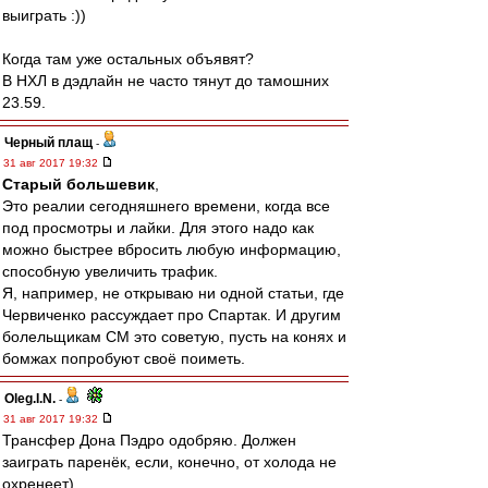
выиграть :))
Когда там уже остальных объявят?
В НХЛ в дэдлайн не часто тянут до тамошних
23.59.
Черный плащ
-
31 авг 2017 19:32
Старый большевик
,
Это реалии сегодняшнего времени, когда все
под просмотры и лайки. Для этого надо как
можно быстрее вбросить любую информацию,
способную увеличить трафик.
Я, например, не открываю ни одной статьи, где
Червиченко рассуждает про Спартак. И другим
болельщикам СМ это советую, пусть на конях и
бомжах попробуют своё поиметь.
Oleg.I.N.
-
31 авг 2017 19:32
Трансфер Дона Пэдро одобряю. Должен
заиграть паренёк, если, конечно, от холода не
охренеет)