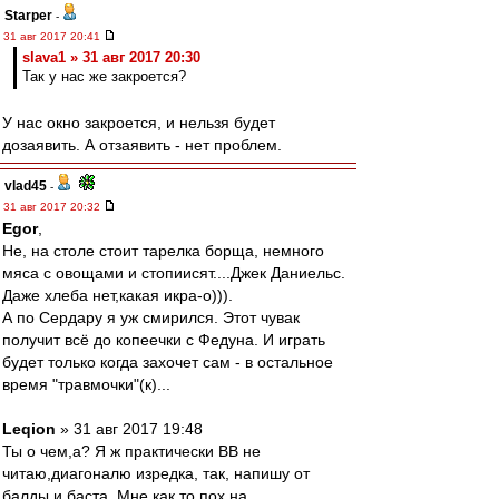
Starper
-
31 авг 2017 20:41
slava1 » 31 авг 2017 20:30
Так у нас же закроется?
У нас окно закроется, и нельзя будет
дозаявить. А отзаявить - нет проблем.
vlad45
-
31 авг 2017 20:32
Egor
,
Не, на столе стоит тарелка борща, немного
мяса с овощами и стопиисят....Джек Даниельс.
Даже хлеба нет,какая икра-о))).
А по Сердару я уж смирился. Этот чувак
получит всё до копеечки с Федуна. И играть
будет только когда захочет сам - в остальное
время "травмочки"(к)...
Leqion
» 31 авг 2017 19:48
Ты о чем,а? Я ж практически ВВ не
читаю,диагоналю изредка, так, напишу от
балды и баста. Мне как то пох на