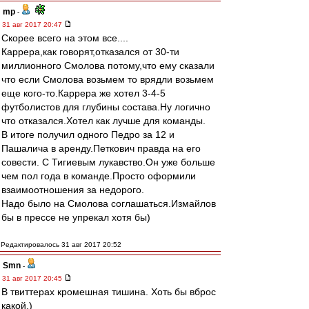
mp
-
31 авг 2017 20:47
Скорее всего на этом все....
Каррера,как говорят,отказался от 30-ти
миллионного Смолова потому,что ему сказали
что если Смолова возьмем то врядли возьмем
еще кого-то.Каррера же хотел 3-4-5
футболистов для глубины состава.Ну логично
что отказался.Хотел как лучше для команды.
В итоге получил одного Педро за 12 и
Пашалича в аренду.Петкович правда на его
совести. С Тигиевым лукавство.Он уже больше
чем пол года в команде.Просто оформили
взаимоотношения за недорого.
Надо было на Смолова соглашаться.Измайлов
бы в прессе не упрекал хотя бы)
Редактировалось 31 авг 2017 20:52
Smn
-
31 авг 2017 20:45
В твиттерах кромешная тишина. Хоть бы вброс
какой.)