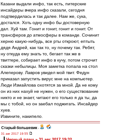
Казани выдали инфо, так есть, питерские
инсайдеры вчера инфо сказали, сегодня
подтвердилась и так далее. Нам же, сука,
достался. Хоть одну инфо бы достоверную
дал. Хуй там. Гонит и гонит, гонит и гонит. От
трансферов до атмосферы в команде. Сочинит
херню какую-нибудь, все рты откроют, ептыть
дядя Андрей, как так то, ну почему так. Ребят,
ну откуда ему знать то, бегает так же в
твиттере, собирает инфо в кучу, потом строчит
сказки небылицы. Моя заметка попала на стол
Алеперову. Лавров увидел мой твит. Федун
приказал запустить вирус мне на компьютер.
Люди Измайлова охотятся за мной. Да не кому
он из них нахуй не нужен, о его существование
никто и не знает, читают его только я да ты, да
мы с тобой, но он заебал поджигать. Инсайдер
хуев.
Извините, накипело.
Старый большевик
-
31 авг 2017 19:55
Черный плащ » 31 авг 2017 19:32