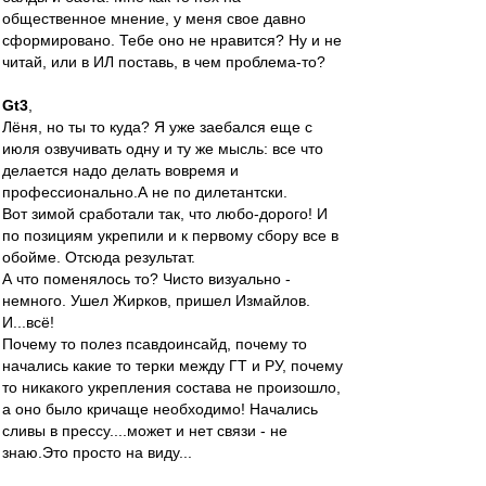
общественное мнение, у меня свое давно
сформировано. Тебе оно не нравится? Ну и не
читай, или в ИЛ поставь, в чем проблема-то?
Gt3
,
Лёня, но ты то куда? Я уже заебался еще с
июля озвучивать одну и ту же мысль: все что
делается надо делать вовремя и
профессионально.А не по дилетантски.
Вот зимой сработали так, что любо-дорого! И
по позициям укрепили и к первому сбору все в
обойме. Отсюда результат.
А что поменялось то? Чисто визуально -
немного. Ушел Жирков, пришел Измайлов.
И...всё!
Почему то полез псавдоинсайд, почему то
начались какие то терки между ГТ и РУ, почему
то никакого укрепления состава не произошло,
а оно было кричаще необходимо! Начались
сливы в прессу....может и нет связи - не
знаю.Это просто на виду...