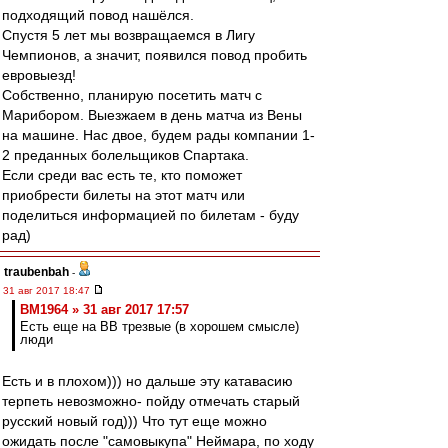
подходящий повод нашёлся.
Спустя 5 лет мы возвращаемся в Лигу
Чемпионов, а значит, появился повод пробить
евровыезд!
Собственно, планирую посетить матч с
Марибором. Выезжаем в день матча из Вены
на машине. Нас двое, будем рады компании 1-
2 преданных болельщиков Спартака.
Если среди вас есть те, кто поможет
приобрести билеты на этот матч или
поделиться информацией по билетам - буду
рад)
traubenbah
-
31 авг 2017 18:47
BM1964 » 31 авг 2017 17:57
Есть еще на ВВ трезвые (в хорошем смысле)
люди
Есть и в плохом))) но дальше эту катавасию
терпеть невозможно- пойду отмечать старый
русский новый год))) Что тут еще можно
ожидать после "самовыкупа" Неймара, по ходу