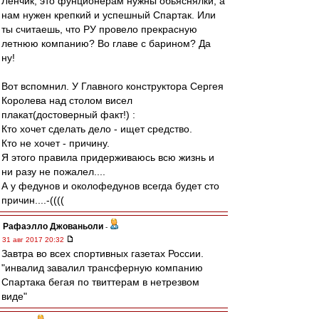
Лёнчик, это фунционерам нужны обьяснялки, а
нам нужен крепкий и успешный Спартак. Или
ты считаешь, что РУ провело прекрасную
летнюю компанию? Во главе с барином? Да
ну!
Вот вспомнил. У Главного конструктора Сергея
Королева над столом висел
плакат(достоверный факт!) :
Кто хочет сделать дело - ищет средство.
Кто не хочет - причину.
Я этого правила придерживаюсь всю жизнь и
ни разу не пожалел....
А у федунов и околофедунов всегда будет сто
причин....-((((
Рафаэлло Джованьоли
-
31 авг 2017 20:32
Завтра во всех спортивных газетах России.
"инвалид завалил трансферную компанию
Спартака бегая по твиттерам в нетрезвом
виде"