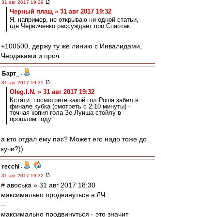
31 авг 2017 19:39
Черный плащ » 31 авг 2017 19:32
Я, например, не открываю ни одной статьи,
где Червиченко рассуждает про Спартак.
+100500, держу ту же линию с Инвалидами,
Чердаками и проч.
Барт_
-
31 авг 2017 19:35
Oleg.I.N. » 31 авг 2017 19:32
Кстати, посмотрите какой гол Роша забил в
финале кубка (смотреть с 2:10 минуты) -
точная копия гола Зе Луиша стойлу в
прошлом году
а кто отдал ему пас? Может его надо тоже до
кучи?))
recchi
-
31 авг 2017 19:32
# авоська » 31 авг 2017 18:30
максимально продвинуться в ЛЧ.
--
максимально продвинуться - это значит