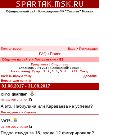
Официальный сайт болельщиков ФК "Спартак" Москва
Полная версия
Вход
•
Регистрация
FAQ
•
Поиск
Общение на сайте
Гостевая книга ВВ
»
Пред. тема
|
След. тема
Страница
3
из
231
[ Сообщений: 11549 ]
На страницу
Пред.
1
,
2
,
3
,
4
,
5
,
6
...
231
След.
Начать новую тему
Добавить
Версия для печати
01.08.2017 - 31.08.2017
blind_guardian
-
31 авг 2017 20:51
А это. Набиулина или Караваева не успеем?
Последнее сообщение
VVT5
-
31 авг 2017 20:49
Педро откуда за 18, вроде 12 фигурировало?