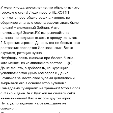
.
У меня иногда впечатление,что обьяснять - это
горохом о стену! Люди просто НЕ ХОТЯТ
понимать простейшие вещи,а именно: на
сборников в начале сезона рассчитывать было
нельзя! + сломанный Зобнин. А это
полкоманды! Значит,РУ, выпрыгивайте из
штанов, но подпишите,хоть в аренду, хоть как,
2-3 крепких игроков. Да хоть тех же бесплатных
ростовских паспортов.Или казанских! Всяко
окупится, ротация нужна.
Нет,блядь, опять сказочка про белого бычка-
кого менять из чемпионского состава....-(((
Да не менять, а добавлять, конкуренцию
усиливать! Чтоб Дима Комбаров и Денис
Глушаков за место свое зубами цеплялись и
выгрызали его в основе! Чтоб Кутепов с
Самедовым "умирали" на треньках! Чтоб Попов
с Жано и даже Зе с Луиской не считали себя
незаменимыми! Как и любой другой игрок.
Ну, а уж по задачам на сезон....даже не
смешно...