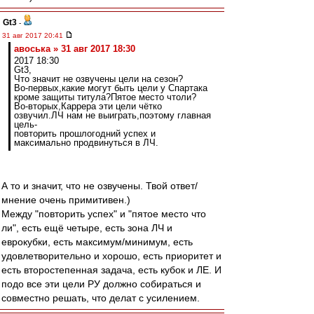
Gt3
-
31 авг 2017 20:41
авоська » 31 авг 2017 18:30
2017 18:30
Gt3,
Что значит не озвучены цели на сезон?
Во-первых,какие могут быть цели у Спартака
кроме защиты титула?Пятое место чтоли?
Во-вторых,Каррера эти цели чётко
озвучил.ЛЧ нам не выиграть,поэтому главная
цель-
повторить прошлогодний успех и
максимально продвинуться в ЛЧ.
А то и значит, что не озвучены. Твой ответ/
мнение очень примитивен.)
Между "повторить успех" и "пятое место что
ли", есть ещё четыре, есть зона ЛЧ и
еврокубки, есть максимум/минимум, есть
удовлетворительно и хорошо, есть приоритет и
есть второстепенная задача, есть кубок и ЛЕ. И
подо все эти цели РУ должно собираться и
совместно решать, что делат с усилением.