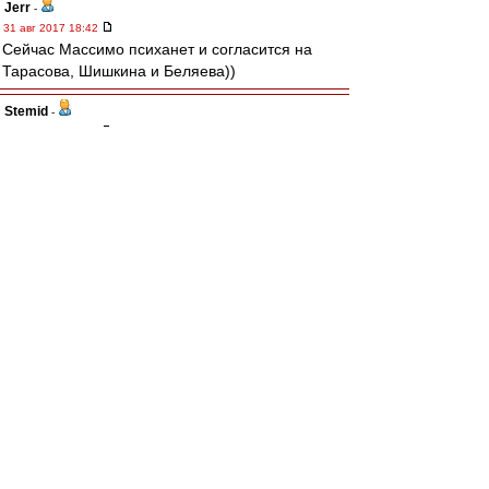
Jerr
-
31 авг 2017 18:42
Сейчас Массимо психанет и согласится на
Тарасова, Шишкина и Беляева))
Stemid
-
31 авг 2017 18:42
Jerr » 31 авг 2017 18:28
А Жентяй взял новость у Конова, который
написал типо "опять бразилец?" без
конкретики
А трансфермаркет взял новость у Жентяя? ))
И твиттер
https://twitter.com/SquawkaNews
тоже? )
El Jugador Rojo-Blanco
, там уже изменили
информацию.
Редактировалось 31 авг 2017 18:44
MaximuM1982
-
31 авг 2017 18:37