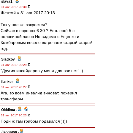
slava1
-
31 авг 2017 20:30
Жентяй » 31 авг 2017 20:13
Так у нас же закроется?
Сейчас в европах 6.30 ? Есть ещё 5 с
половиной часов.Но видимо с Ещенко и
Комбаровым весело встречаем старый старый
год.
Sladkov
-
31 авг 2017 20:29
"Других инсайдеров у меня для вас нет" :)
flanker
-
31 авг 2017 20:27
Ага, во всём инвалид виноват, похерил
трансферы
Olddima
-
31 авг 2017 20:23
Поди ж там грибом подавился ))))
Джуниор
-