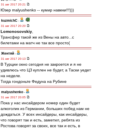
31 авг 2017 20:21
Юзер malyushenko -- кумир навеки!!!)))
kuzmichC
-
31 авг 2017 20:20
Lomonosovskiy
,
Трансфер такой же из Вены на авто...с
билетами на матч не так все просто(
Жентяй
-
31 авг 2017 20:13
В Турции окно сегодня не закроется и я не
удивлюсь что ЦЗ куплен не будет, а Таски уедет
на неделе.
Тогда гондоньте Федуна на Рубине
malyushenko
-
31 авг 2017 20:05
Пока у нас инсайдером номер один будет
алкоголик из Германии, больших побед нам не
дождаться. У всех инсайдеры, как инсайдеры,
что говорят так и есть, заметил, ребята из
Ростова говорят за своих, все так и есть, в