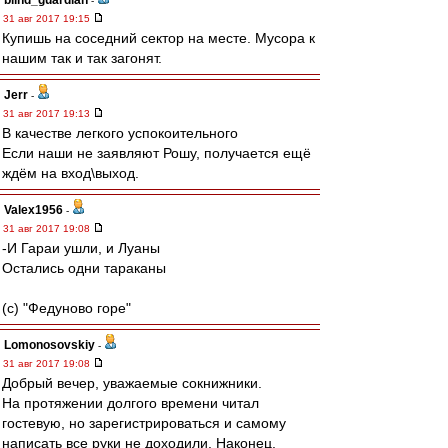
blind_guardian
-
31 авг 2017 19:15
Купишь на соседний сектор на месте. Мусора к
нашим так и так загонят.
Jerr
-
31 авг 2017 19:13
В качестве легкого успокоительного
Если наши не заявляют Рошу, получается ещё
ждём на вход\выход.
Valex1956
-
31 авг 2017 19:08
-И Гараи ушли, и Луаны
Остались одни тараканы
(с) "Федуново горе"
Lomonosovskiy
-
31 авг 2017 19:08
Добрый вечер, уважаемые сокнижники.
На протяжении долгого времени читал
гостевую, но зарегистрироваться и самому
написать все руки не доходили. Наконец,