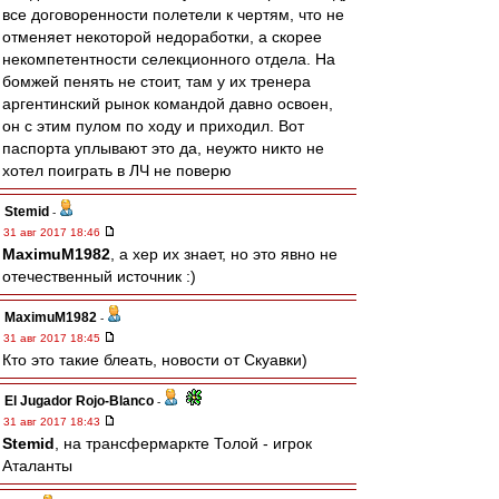
все договоренности полетели к чертям, что не
отменяет некоторой недоработки, а скорее
некомпетентности селекционного отдела. На
бомжей пенять не стоит, там у их тренера
аргентинский рынок командой давно освоен,
он с этим пулом по ходу и приходил. Вот
паспорта уплывают это да, неужто никто не
хотел поиграть в ЛЧ не поверю
Stemid
-
31 авг 2017 18:46
MaximuM1982
, а хер их знает, но это явно не
отечественный источник :)
MaximuM1982
-
31 авг 2017 18:45
Кто это такие блеать, новости от Скуавки)
El Jugador Rojo-Blanco
-
31 авг 2017 18:43
Stemid
, на трансфермаркте Толой - игрок
Аталанты