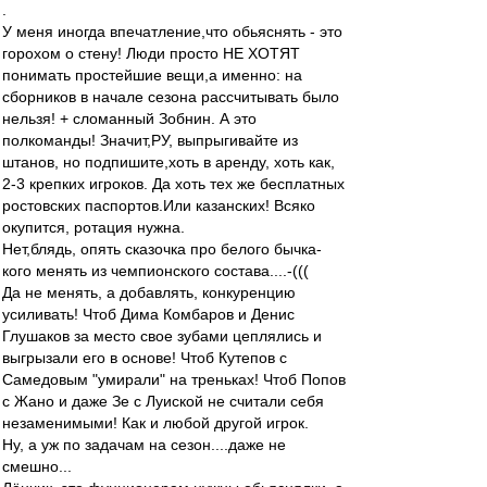
.
У меня иногда впечатление,что обьяснять - это
горохом о стену! Люди просто НЕ ХОТЯТ
понимать простейшие вещи,а именно: на
сборников в начале сезона рассчитывать было
нельзя! + сломанный Зобнин. А это
полкоманды! Значит,РУ, выпрыгивайте из
штанов, но подпишите,хоть в аренду, хоть как,
2-3 крепких игроков. Да хоть тех же бесплатных
ростовских паспортов.Или казанских! Всяко
окупится, ротация нужна.
Нет,блядь, опять сказочка про белого бычка-
кого менять из чемпионского состава....-(((
Да не менять, а добавлять, конкуренцию
усиливать! Чтоб Дима Комбаров и Денис
Глушаков за место свое зубами цеплялись и
выгрызали его в основе! Чтоб Кутепов с
Самедовым "умирали" на треньках! Чтоб Попов
с Жано и даже Зе с Луиской не считали себя
незаменимыми! Как и любой другой игрок.
Ну, а уж по задачам на сезон....даже не
смешно...