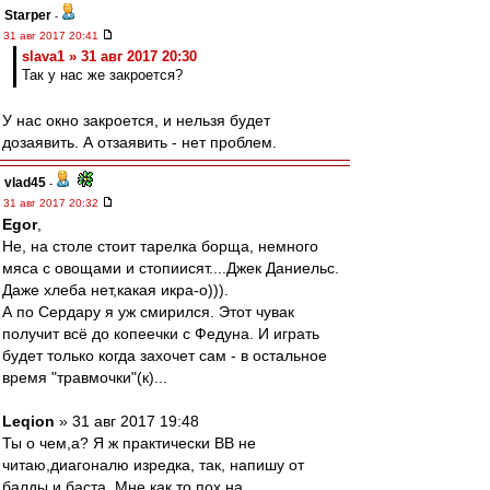
Starper
-
31 авг 2017 20:41
slava1 » 31 авг 2017 20:30
Так у нас же закроется?
У нас окно закроется, и нельзя будет
дозаявить. А отзаявить - нет проблем.
vlad45
-
31 авг 2017 20:32
Egor
,
Не, на столе стоит тарелка борща, немного
мяса с овощами и стопиисят....Джек Даниельс.
Даже хлеба нет,какая икра-о))).
А по Сердару я уж смирился. Этот чувак
получит всё до копеечки с Федуна. И играть
будет только когда захочет сам - в остальное
время "травмочки"(к)...
Leqion
» 31 авг 2017 19:48
Ты о чем,а? Я ж практически ВВ не
читаю,диагоналю изредка, так, напишу от
балды и баста. Мне как то пох на