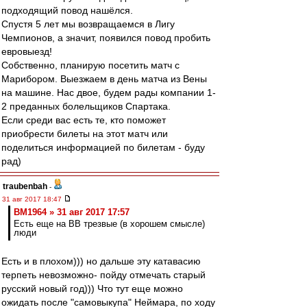
подходящий повод нашёлся.
Спустя 5 лет мы возвращаемся в Лигу
Чемпионов, а значит, появился повод пробить
евровыезд!
Собственно, планирую посетить матч с
Марибором. Выезжаем в день матча из Вены
на машине. Нас двое, будем рады компании 1-
2 преданных болельщиков Спартака.
Если среди вас есть те, кто поможет
приобрести билеты на этот матч или
поделиться информацией по билетам - буду
рад)
traubenbah
-
31 авг 2017 18:47
BM1964 » 31 авг 2017 17:57
Есть еще на ВВ трезвые (в хорошем смысле)
люди
Есть и в плохом))) но дальше эту катавасию
терпеть невозможно- пойду отмечать старый
русский новый год))) Что тут еще можно
ожидать после "самовыкупа" Неймара, по ходу