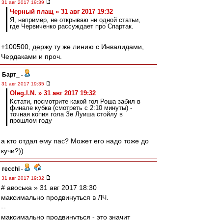
31 авг 2017 19:39
Черный плащ » 31 авг 2017 19:32
Я, например, не открываю ни одной статьи,
где Червиченко рассуждает про Спартак.
+100500, держу ту же линию с Инвалидами,
Чердаками и проч.
Барт_
-
31 авг 2017 19:35
Oleg.I.N. » 31 авг 2017 19:32
Кстати, посмотрите какой гол Роша забил в
финале кубка (смотреть с 2:10 минуты) -
точная копия гола Зе Луиша стойлу в
прошлом году
а кто отдал ему пас? Может его надо тоже до
кучи?))
recchi
-
31 авг 2017 19:32
# авоська » 31 авг 2017 18:30
максимально продвинуться в ЛЧ.
--
максимально продвинуться - это значит