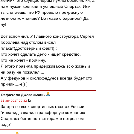
Лёнчик, это фунционерам нужны обьяснялки, а
нам нужен крепкий и успешный Спартак. Или
ты считаешь, что РУ провело прекрасную
летнюю компанию? Во главе с барином? Да
ну!
Вот вспомнил. У Главного конструктора Сергея
Королева над столом висел
плакат(достоверный факт!) :
Кто хочет сделать дело - ищет средство.
Кто не хочет - причину.
Я этого правила придерживаюсь всю жизнь и
ни разу не пожалел....
А у федунов и околофедунов всегда будет сто
причин....-((((
Рафаэлло Джованьоли
-
31 авг 2017 20:32
Завтра во всех спортивных газетах России.
"инвалид завалил трансферную компанию
Спартака бегая по твиттерам в нетрезвом
виде"