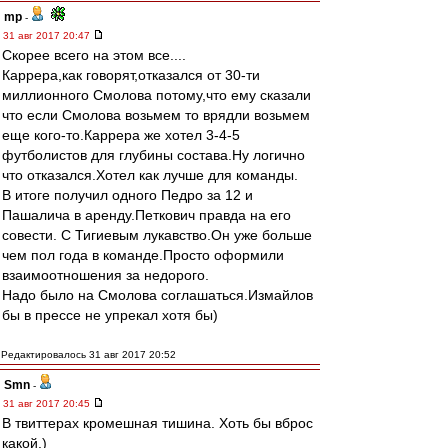
mp
-
31 авг 2017 20:47
Скорее всего на этом все....
Каррера,как говорят,отказался от 30-ти
миллионного Смолова потому,что ему сказали
что если Смолова возьмем то врядли возьмем
еще кого-то.Каррера же хотел 3-4-5
футболистов для глубины состава.Ну логично
что отказался.Хотел как лучше для команды.
В итоге получил одного Педро за 12 и
Пашалича в аренду.Петкович правда на его
совести. С Тигиевым лукавство.Он уже больше
чем пол года в команде.Просто оформили
взаимоотношения за недорого.
Надо было на Смолова соглашаться.Измайлов
бы в прессе не упрекал хотя бы)
Редактировалось 31 авг 2017 20:52
Smn
-
31 авг 2017 20:45
В твиттерах кромешная тишина. Хоть бы вброс
какой.)