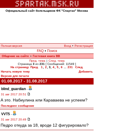
Официальный сайт болельщиков ФК "Спартак" Москва
Полная версия
Вход
•
Регистрация
FAQ
•
Поиск
Общение на сайте
Гостевая книга ВВ
»
Пред. тема
|
След. тема
Страница
3
из
231
[ Сообщений: 11549 ]
На страницу
Пред.
1
,
2
,
3
,
4
,
5
,
6
...
231
След.
Начать новую тему
Добавить
Версия для печати
01.08.2017 - 31.08.2017
blind_guardian
-
31 авг 2017 20:51
А это. Набиулина или Караваева не успеем?
Последнее сообщение
VVT5
-
31 авг 2017 20:49
Педро откуда за 18, вроде 12 фигурировало?