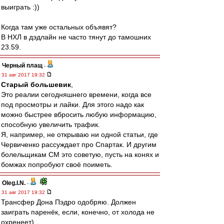
выиграть :))
Когда там уже остальных объявят?
В НХЛ в дэдлайн не часто тянут до тамошних
23.59.
Черный плащ
-
31 авг 2017 19:32
Старый большевик
,
Это реалии сегодняшнего времени, когда все
под просмотры и лайки. Для этого надо как
можно быстрее вбросить любую информацию,
способную увеличить трафик.
Я, например, не открываю ни одной статьи, где
Червиченко рассуждает про Спартак. И другим
болельщикам СМ это советую, пусть на конях и
бомжах попробуют своё поиметь.
Oleg.I.N.
-
31 авг 2017 19:32
Трансфер Дона Пэдро одобряю. Должен
заиграть паренёк, если, конечно, от холода не
охренеет)