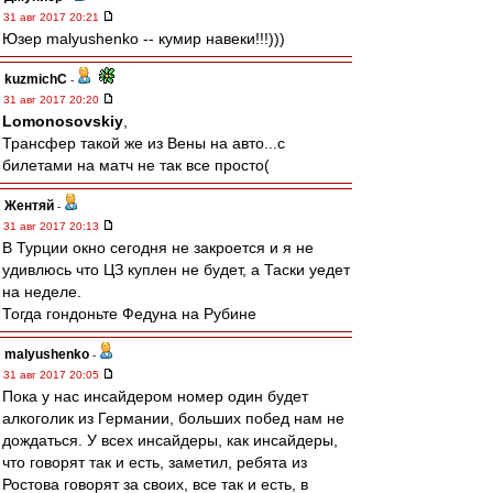
31 авг 2017 20:21
Юзер malyushenko -- кумир навеки!!!)))
kuzmichC
-
31 авг 2017 20:20
Lomonosovskiy
,
Трансфер такой же из Вены на авто...с
билетами на матч не так все просто(
Жентяй
-
31 авг 2017 20:13
В Турции окно сегодня не закроется и я не
удивлюсь что ЦЗ куплен не будет, а Таски уедет
на неделе.
Тогда гондоньте Федуна на Рубине
malyushenko
-
31 авг 2017 20:05
Пока у нас инсайдером номер один будет
алкоголик из Германии, больших побед нам не
дождаться. У всех инсайдеры, как инсайдеры,
что говорят так и есть, заметил, ребята из
Ростова говорят за своих, все так и есть, в