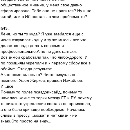
общественное мнение, у меня свое давно
сформировано. Тебе оно не нравится? Ну и не
читай, или в ИЛ поставь, в чем проблема-то?
Gt3
,
Лёня, но ты то куда? Я уже заебался еще с
июля озвучивать одну и ту же мысль: все что
делается надо делать вовремя и
профессионально.А не по дилетантски.
Вот зимой сработали так, что любо-дорого! И
по позициям укрепили и к первому сбору все в
обойме. Отсюда результат.
А что поменялось то? Чисто визуально -
немного. Ушел Жирков, пришел Измайлов.
И...всё!
Почему то полез псавдоинсайд, почему то
начались какие то терки между ГТ и РУ, почему
то никакого укрепления состава не произошло,
а оно было кричаще необходимо! Начались
сливы в прессу....может и нет связи - не
знаю.Это просто на виду...