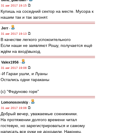
blind_guardian
-
31 авг 2017 19:15
Купишь на соседний сектор на месте. Мусора к
нашим так и так загонят.
Jerr
-
31 авг 2017 19:13
В качестве легкого успокоительного
Если наши не заявляют Рошу, получается ещё
ждём на вход\выход.
Valex1956
-
31 авг 2017 19:08
-И Гараи ушли, и Луаны
Остались одни тараканы
(с) "Федуново горе"
Lomonosovskiy
-
31 авг 2017 19:08
Добрый вечер, уважаемые сокнижники.
На протяжении долгого времени читал
гостевую, но зарегистрироваться и самому
написать все руки не доходили. Наконец,