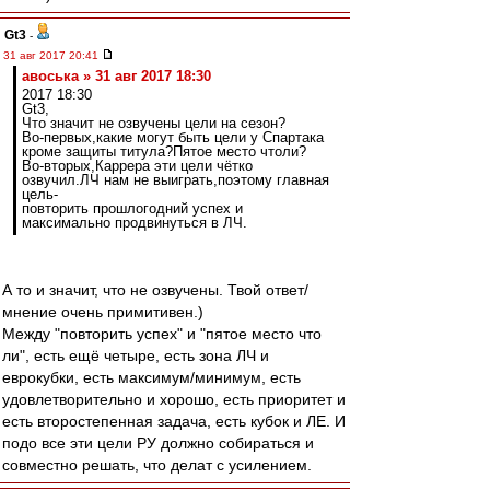
Gt3
-
31 авг 2017 20:41
авоська » 31 авг 2017 18:30
2017 18:30
Gt3,
Что значит не озвучены цели на сезон?
Во-первых,какие могут быть цели у Спартака
кроме защиты титула?Пятое место чтоли?
Во-вторых,Каррера эти цели чётко
озвучил.ЛЧ нам не выиграть,поэтому главная
цель-
повторить прошлогодний успех и
максимально продвинуться в ЛЧ.
А то и значит, что не озвучены. Твой ответ/
мнение очень примитивен.)
Между "повторить успех" и "пятое место что
ли", есть ещё четыре, есть зона ЛЧ и
еврокубки, есть максимум/минимум, есть
удовлетворительно и хорошо, есть приоритет и
есть второстепенная задача, есть кубок и ЛЕ. И
подо все эти цели РУ должно собираться и
совместно решать, что делат с усилением.