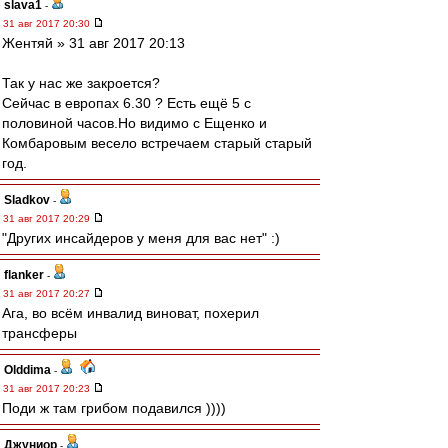
slava1
-
31 авг 2017 20:30
Жентяй » 31 авг 2017 20:13
Так у нас же закроется?
Сейчас в европах 6.30 ? Есть ещё 5 с
половиной часов.Но видимо с Ещенко и
Комбаровым весело встречаем старый старый
год.
Sladkov
-
31 авг 2017 20:29
"Других инсайдеров у меня для вас нет" :)
flanker
-
31 авг 2017 20:27
Ага, во всём инвалид виноват, похерил
трансферы
Olddima
-
31 авг 2017 20:23
Поди ж там грибом подавился ))))
Джуниор
-