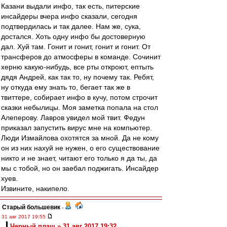
Казани выдали инфо, так есть, питерские
инсайдеры вчера инфо сказали, сегодня
подтвердилась и так далее. Нам же, сука,
достался. Хоть одну инфо бы достоверную
дал. Хуй там. Гонит и гонит, гонит и гонит. От
трансферов до атмосферы в команде. Сочинит
херню какую-нибудь, все рты откроют, ептыть
дядя Андрей, как так то, ну почему так. Ребят,
ну откуда ему знать то, бегает так же в
твиттере, собирает инфо в кучу, потом строчит
сказки небылицы. Моя заметка попала на стол
Алеперову. Лавров увидел мой твит. Федун
приказал запустить вирус мне на компьютер.
Люди Измайлова охотятся за мной. Да не кому
он из них нахуй не нужен, о его существование
никто и не знает, читают его только я да ты, да
мы с тобой, но он заебал поджигать. Инсайдер
хуев.
Извините, накипело.
Старый большевик
-
31 авг 2017 19:55
Черный плащ » 31 авг 2017 19:32