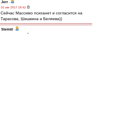
Jerr
-
31 авг 2017 18:42
Сейчас Массимо психанет и согласится на
Тарасова, Шишкина и Беляева))
Stemid
-
31 авг 2017 18:42
Jerr » 31 авг 2017 18:28
А Жентяй взял новость у Конова, который
написал типо "опять бразилец?" без
конкретики
А трансфермаркет взял новость у Жентяя? ))
И твиттер
https://twitter.com/SquawkaNews
тоже? )
El Jugador Rojo-Blanco
, там уже изменили
информацию.
Редактировалось 31 авг 2017 18:44
MaximuM1982
-
31 авг 2017 18:37