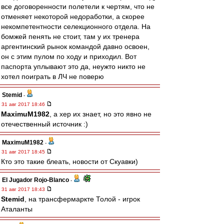
все договоренности полетели к чертям, что не
отменяет некоторой недоработки, а скорее
некомпетентности селекционного отдела. На
бомжей пенять не стоит, там у их тренера
аргентинский рынок командой давно освоен,
он с этим пулом по ходу и приходил. Вот
паспорта уплывают это да, неужто никто не
хотел поиграть в ЛЧ не поверю
Stemid
-
31 авг 2017 18:46
MaximuM1982
, а хер их знает, но это явно не
отечественный источник :)
MaximuM1982
-
31 авг 2017 18:45
Кто это такие блеать, новости от Скуавки)
El Jugador Rojo-Blanco
-
31 авг 2017 18:43
Stemid
, на трансфермаркте Толой - игрок
Аталанты