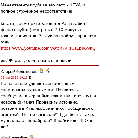
Менеджменту клуба за это лето - НЕУД, и
полное служебное несоответствие!
Кстати, посмотрите какой гол Роша забил в
финале кубка (смотреть с 2:10 минуты) -
точная копия гола Зе Луиша стойлу в прошлом
году.
https://www.youtube.com/watch?v=zCz1bIKvvnQ
---
p/s/ Форма должна быть с полосой
Старый большевик
-
31 авг 2017 19:17
Не перестаю удивляться столичным
спортивным журналистам. Появилось
сообщение в хер пойми каком твиттере - тут же
новость фигачат. Проверить источник,
позвонить в Италию/Бразилию, пообщаться с
агентом? "Не, не слышали!". Где, блять, таких
журналистов понабрали? В пабликов в ВК что
ли?