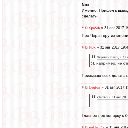
Nox
,
Именно. Пришел к вывод
сделать.
#
SpaSib
» 31 авг 2017 1
Про Червя других мнени
#
Nox
» 31 авг 2017 19:
Черный плащ » 31 
Я, например, не от
Призываю всех делать та
#
Leqion
» 31 авг 2017 1
vlad45 » 31 авг 20
Главное под копирку с б
#
pakhan47
» 31 авг 201