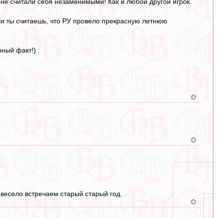
 не считали себя незаменимыми! Как и любой другой игрок.
ли ты считаешь, что РУ провело прекрасную летнюю
ный факт!) :
весело встречаем старый старый год.