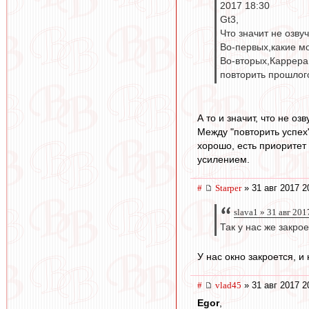
2017 18:30
Gt3,
Что значит не озву
Во-первых,какие м
Во-вторых,Каррера 
повторить прошлог
А то и значит, что не о
Между "повторить успех"
хорошо, есть приоритет 
усилением.
#
Starper
» 31 авг 2017 2
slava1 » 31 авг 201
Так у нас же закро
У нас окно закроется, и
#
vlad45
» 31 авг 2017 2
Egor
,