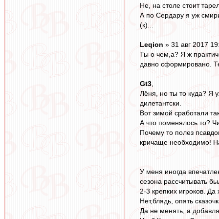
Не, на столе стоит таре
А по Сердару я уж смири
(к)...
Leqion
» 31 авг 2017 19
Ты о чем,а? Я ж практич
давно сформировано. Те
Gt3
,
Лёня, но ты то куда? Я 
дилетантски.
Вот зимой сработали так
А что поменялось то? Ч
Почему то полез псавдои
кричаще необходимо! Нач
.
У меня иногда впечатле
сезона рассчитывать был
2-3 крепких игроков. Да
Нет,блядь, опять сказочк
Да не менять, а добавл