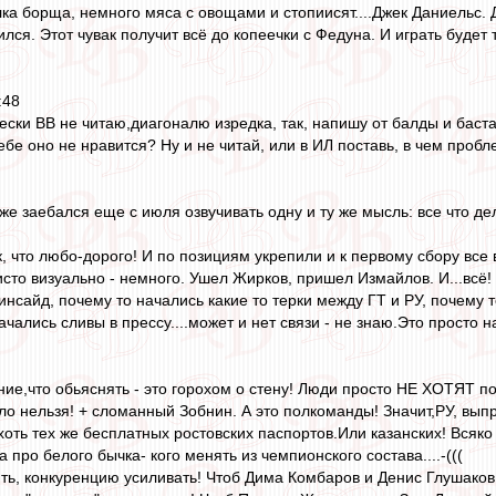
лка борща, немного мяса с овощами и стопиисят....Джек Даниельс. Д
лся. Этот чувак получит всё до копеечки с Федуна. И играть будет 
:48
ески ВВ не читаю,диагоналю изредка, так, напишу от балды и баст
бе оно не нравится? Ну и не читай, или в ИЛ поставь, в чем пробл
уже заебался еще с июля озвучивать одну и ту же мысль: все что 
, что любо-дорого! И по позициям укрепили и к первому сбору все 
исто визуально - немного. Ушел Жирков, пришел Измайлов. И...всё!
нсайд, почему то начались какие то терки между ГТ и РУ, почему 
ались сливы в прессу....может и нет связи - не знаю.Это просто на
ние,что обьяснять - это горохом о стену! Люди просто НЕ ХОТЯТ 
о нельзя! + сломанный Зобнин. А это полкоманды! Значит,РУ, выпры
 хоть тех же бесплатных ростовских паспортов.Или казанских! Всяко
а про белого бычка- кого менять из чемпионского состава....-(((
ять, конкуренцию усиливать! Чтоб Дима Комбаров и Денис Глушаков 