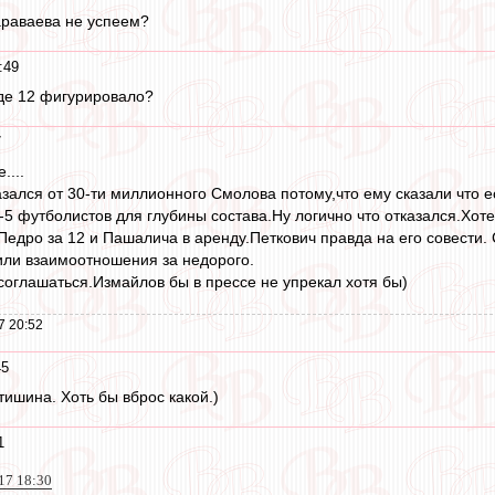
араваева не успеем?
:49
оде 12 фигурировало?
7
....
казался от 30-ти миллионного Смолова потому,что ему сказали что
-5 футболистов для глубины состава.Ну логично что отказался.Хот
 Педро за 12 и Пашалича в аренду.Петкович правда на его совести.
ли взаимоотношения за недорого.
оглашаться.Измайлов бы в прессе не упрекал хотя бы)
7 20:52
45
тишина. Хоть бы вброс какой.)
1
017 18:30