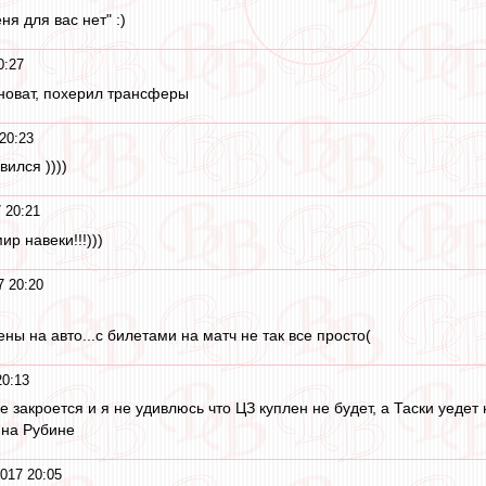
ня для вас нет" :)
0:27
иноват, похерил трансферы
20:23
ился ))))
 20:21
ир навеки!!!)))
7 20:20
ны на авто...с билетами на матч не так все просто(
20:13
е закроется и я не удивлюсь что ЦЗ куплен не будет, а Таски уедет
 на Рубине
2017 20:05