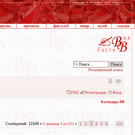
орумы
прогнозы
фан-клуб
юмор
музей
ссылки
Расширенный поиск
FAQ
Регистрация
Вход
Календарь ВВ
3
Сообщений: 11549 •
Страница
3
из
231
•
1
2
4
5
6
...
231