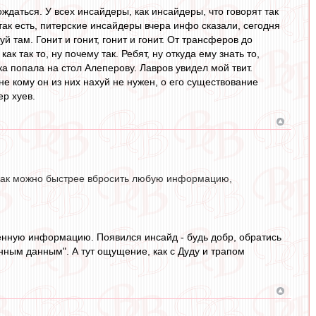
даться. У всех инсайдеры, как инсайдеры, что говорят так
, так есть, питерские инсайдеры вчера инфо сказали, сегодня
й там. Гонит и гонит, гонит и гонит. От трансферов до
 так то, ну почему так. Ребят, ну откуда ему знать то,
ка попала на стол Алеперову. Лавров увидел мой твит.
е кому он из них нахуй не нужен, о его существование
ер хуев.
о как можно быстрее вбросить любую информацию,
енную информацию. Появился инсайд - будь добр, обратись
ренным данным". А тут ощущение, как с Дуду и трапом