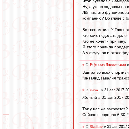
Чтоб Кутепов с Самедов
Ну, а уж по задачам на с
Лёнчик, это фунционера
компанию? Во главе с б
Вот вспомнил. У Главно
Кто хочет сделать дело 
Кто не хочет - причину.
Я этого правила придерж
А у федунов и околофедун
#
Рафаэлло Джованьоли
»
Завтра во всех спортивн
"инвалид завалил транс
#
slava1
» 31 авг 2017 2
Жентяй » 31 авг 2017 20
Так у нас же закроется?
Сейчас в европах 6.30 
#
Sladkov
» 31 авг 2017 