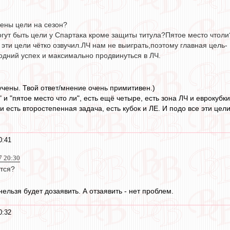
чены цели на сезон?
огут быть цели у Спартака кроме защиты титула?Пятое место чтоли
эти цели чётко озвучил.ЛЧ нам не выиграть,поэтому главная цель-
одний успех и максимально продвинуться в ЛЧ.
звучены. Твой ответ/мнение очень примитивен.)
 и "пятое место что ли", есть ещё четыре, есть зона ЛЧ и еврокуб
и есть второстепенная задача, есть кубок и ЛЕ. И подо все эти цел
0:41
7 20:30
ется?
 нельзя будет дозаявить. А отзаявить - нет проблем.
0:32