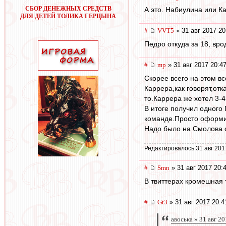
СБОР ДЕНЕЖНЫХ СРЕДСТВ
А это. Набиулина или К
ДЛЯ ДЕТЕЙ ТОЛИКА ГЕРЦЫНА
#
VVT5
» 31 авг 2017 20
Педро откуда за 18, вр
#
mp
» 31 авг 2017 20:4
Скорее всего на этом все
Каррера,как говорят,от
то.Каррера же хотел 3-4
В итоге получил одного
команде.Просто оформи
Надо было на Смолова с
Редактировалось 31 авг 201
#
Smn
» 31 авг 2017 20:
В твиттерах кромешная 
#
Gt3
» 31 авг 2017 20:4
авоська » 31 авг 2