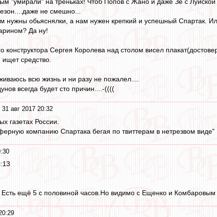
ым "умирали" на треньках! Чтоб Попов с Жано и даже Зе с Луиской
езон....даже не смешно...
м нужны обьяснялки, а нам нужен крепкий и успешный Спартак. И
арином? Да ну!
го конструктора Сергея Королева над столом висел плакат(достовер
- ищет средство.
иваюсь всю жизнь и ни разу не пожалел....
ов всегда будет сто причин....-((((
 31 авг 2017 20:32
ых газетах России.
ферную компанию Спартака бегая по твиттерам в нетрезвом виде"
0:30
:13
? Есть ещё 5 с половиной часов.Но видимо с Ещенко и Комбаровым 
20:29