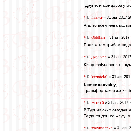
"Других инсайдеров у ме
#
flanker
» 31 авг 2017 2
Ага, во всём инвалид в
#
Olddima
» 31 авг 2017 
Поди ж там грибом подав
#
Джуниор
» 31 авг 2017
Юзер malyushenko -- кум
#
kuzmichC
» 31 авг 201
Lomonosovskiy
,
Трансфер такой же из Ве
#
Жентяй
» 31 авг 2017 
В Турции окно сегодня н
Тогда гондоньте Федуна
#
malyushenko
» 31 авг 