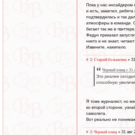
Пока у нас инсайдером 
и есть, заметил, ребята
подтвердилась и так дал
атмосферы в команде. Со
бегает так же в твиттер
Федун приказал запусти
никто и не знает, читают
Извините, накипело.
#
Старый большевик
» 31
Черный плащ » 31 
Это реалии сегодн
способную увеличи
Я тоже журналист, но 
ко второй стороне, узна
самолета.
Вот реально не понимаю
#
Черный плащ
» 31 авг 