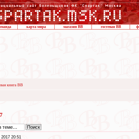
оманда
карта мира
магазин ВВ
гостевая ВВ
ф
вая книга ВВ
17
 2017 20:51