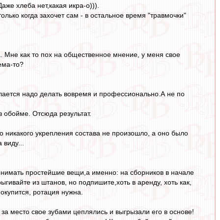
аже хлеба нет,какая икра-о))).
только когда захочет сам - в остальное время "травмочки"
а. Мне как то пох на общественное мнение, у меня свое
ема-то?
делается надо делать вовремя и профессионально.А не по
в обойме. Отсюда результат.
то никакого укрепления состава не произошло, а оно было
 виду...
понимать простейшие вещи,а именно: на сборников в начале
гивайте из штанов, но подпишите,хоть в аренду, хоть как,
 окупится, ротация нужна.
за место свое зубами цеплялись и выгрызали его в основе!