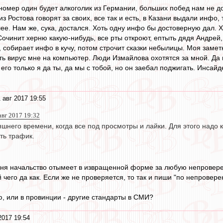
номер один будет алкоголик из Германии, больших побед нам не дож
 из Ростова говорят за своих, все так и есть, в Казани выдали инфо
ее. Нам же, сука, достался. Хоть одну инфо бы достоверную дал. Ху
чинит херню какую-нибудь, все рты откроют, ептыть дядя Андрей, как
е, собирает инфо в кучу, потом строчит сказки небылицы. Моя замет
ть вирус мне на компьютер. Люди Измайлова охотятся за мной. Да н
 его только я да ты, да мы с тобой, но он заебал поджигать. Инсайд
 авг 2017 19:55
авг 2017 19:32
яшнего времени, когда все под просмотры и лайки. Для этого над
ть трафик.
меня начальство отымеет в извращенной форме за любую непровер
й чего да как. Если же не проверяется, то так и пиши "по непрове
, или в провинции - другие стандарты в СМИ?
2017 19:54