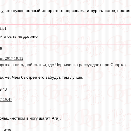
у, что нужен полный игнор этого персонажа и журналистов, постоя
9:51
й и быть не должно
49
авг 2017 19:32
крываю ни одной статьи, где Червиченко рассуждает про Спартак.
к же. Чем быстрее его забудут, тем лучше.
9:48
17 16:47
ольшинством в ногу шагат. Ага).
7 19:39