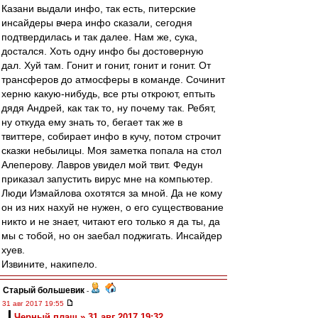
Казани выдали инфо, так есть, питерские
инсайдеры вчера инфо сказали, сегодня
подтвердилась и так далее. Нам же, сука,
достался. Хоть одну инфо бы достоверную
дал. Хуй там. Гонит и гонит, гонит и гонит. От
трансферов до атмосферы в команде. Сочинит
херню какую-нибудь, все рты откроют, ептыть
дядя Андрей, как так то, ну почему так. Ребят,
ну откуда ему знать то, бегает так же в
твиттере, собирает инфо в кучу, потом строчит
сказки небылицы. Моя заметка попала на стол
Алеперову. Лавров увидел мой твит. Федун
приказал запустить вирус мне на компьютер.
Люди Измайлова охотятся за мной. Да не кому
он из них нахуй не нужен, о его существование
никто и не знает, читают его только я да ты, да
мы с тобой, но он заебал поджигать. Инсайдер
хуев.
Извините, накипело.
Старый большевик
-
31 авг 2017 19:55
Черный плащ » 31 авг 2017 19:32