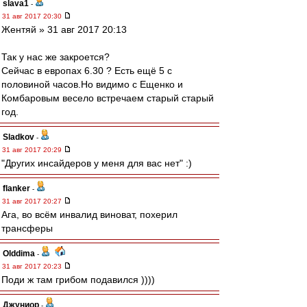
slava1
-
31 авг 2017 20:30
Жентяй » 31 авг 2017 20:13
Так у нас же закроется?
Сейчас в европах 6.30 ? Есть ещё 5 с
половиной часов.Но видимо с Ещенко и
Комбаровым весело встречаем старый старый
год.
Sladkov
-
31 авг 2017 20:29
"Других инсайдеров у меня для вас нет" :)
flanker
-
31 авг 2017 20:27
Ага, во всём инвалид виноват, похерил
трансферы
Olddima
-
31 авг 2017 20:23
Поди ж там грибом подавился ))))
Джуниор
-