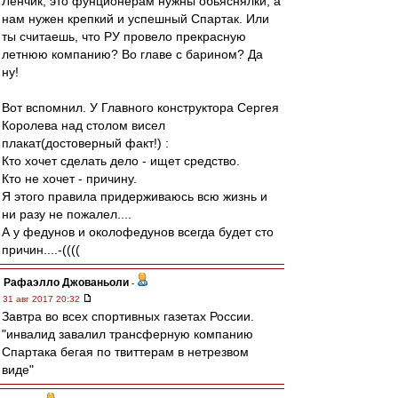
Лёнчик, это фунционерам нужны обьяснялки, а
нам нужен крепкий и успешный Спартак. Или
ты считаешь, что РУ провело прекрасную
летнюю компанию? Во главе с барином? Да
ну!
Вот вспомнил. У Главного конструктора Сергея
Королева над столом висел
плакат(достоверный факт!) :
Кто хочет сделать дело - ищет средство.
Кто не хочет - причину.
Я этого правила придерживаюсь всю жизнь и
ни разу не пожалел....
А у федунов и околофедунов всегда будет сто
причин....-((((
Рафаэлло Джованьоли
-
31 авг 2017 20:32
Завтра во всех спортивных газетах России.
"инвалид завалил трансферную компанию
Спартака бегая по твиттерам в нетрезвом
виде"