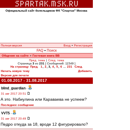
Официальный сайт болельщиков ФК "Спартак" Москва
Полная версия
Вход
•
Регистрация
FAQ
•
Поиск
Общение на сайте
Гостевая книга ВВ
»
Пред. тема
|
След. тема
Страница
3
из
231
[ Сообщений: 11549 ]
На страницу
Пред.
1
,
2
,
3
,
4
,
5
,
6
...
231
След.
Начать новую тему
Добавить
Версия для печати
01.08.2017 - 31.08.2017
blind_guardian
-
31 авг 2017 20:51
А это. Набиулина или Караваева не успеем?
Последнее сообщение
VVT5
-
31 авг 2017 20:49
Педро откуда за 18, вроде 12 фигурировало?