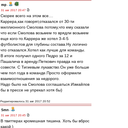
mp
-
31 авг 2017 20:47
Скорее всего на этом все....
Каррера,как говорят,отказался от 30-ти
миллионного Смолова потому,что ему сказали
что если Смолова возьмем то врядли возьмем
еще кого-то.Каррера же хотел 3-4-5
футболистов для глубины состава.Ну логично
что отказался.Хотел как лучше для команды.
В итоге получил одного Педро за 12 и
Пашалича в аренду.Петкович правда на его
совести. С Тигиевым лукавство.Он уже больше
чем пол года в команде.Просто оформили
взаимоотношения за недорого.
Надо было на Смолова соглашаться.Измайлов
бы в прессе не упрекал хотя бы)
Редактировалось 31 авг 2017 20:52
Smn
-
31 авг 2017 20:45
В твиттерах кромешная тишина. Хоть бы вброс
какой.)