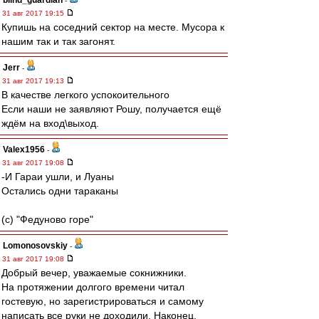
blind_guardian
-
31 авг 2017 19:15
Купишь на соседний сектор на месте. Мусора к
нашим так и так загонят.
Jerr
-
31 авг 2017 19:13
В качестве легкого успокоительного
Если наши не заявляют Рошу, получается ещё
ждём на вход\выход.
Valex1956
-
31 авг 2017 19:08
-И Гараи ушли, и Луаны
Остались одни тараканы
(с) "Федуново горе"
Lomonosovskiy
-
31 авг 2017 19:08
Добрый вечер, уважаемые сокнижники.
На протяжении долгого времени читал
гостевую, но зарегистрироваться и самому
написать все руки не доходили. Наконец,