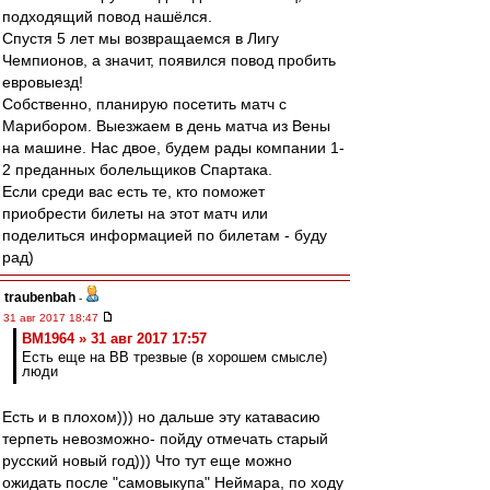
подходящий повод нашёлся.
Спустя 5 лет мы возвращаемся в Лигу
Чемпионов, а значит, появился повод пробить
евровыезд!
Собственно, планирую посетить матч с
Марибором. Выезжаем в день матча из Вены
на машине. Нас двое, будем рады компании 1-
2 преданных болельщиков Спартака.
Если среди вас есть те, кто поможет
приобрести билеты на этот матч или
поделиться информацией по билетам - буду
рад)
traubenbah
-
31 авг 2017 18:47
BM1964 » 31 авг 2017 17:57
Есть еще на ВВ трезвые (в хорошем смысле)
люди
Есть и в плохом))) но дальше эту катавасию
терпеть невозможно- пойду отмечать старый
русский новый год))) Что тут еще можно
ожидать после "самовыкупа" Неймара, по ходу