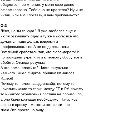
общественное мнение, у меня свое давно
сформировано. Тебе оно не нравится? Ну и не
читай, или в ИЛ поставь, в чем проблема-то?
Gt3
,
Лёня, но ты то куда? Я уже заебался еще с
июля озвучивать одну и ту же мысль: все что
делается надо делать вовремя и
профессионально.А не по дилетантски.
Вот зимой сработали так, что любо-дорого! И
по позициям укрепили и к первому сбору все в
обойме. Отсюда результат.
А что поменялось то? Чисто визуально -
немного. Ушел Жирков, пришел Измайлов.
И...всё!
Почему то полез псавдоинсайд, почему то
начались какие то терки между ГТ и РУ, почему
то никакого укрепления состава не произошло,
а оно было кричаще необходимо! Начались
сливы в прессу....может и нет связи - не
знаю.Это просто на виду...