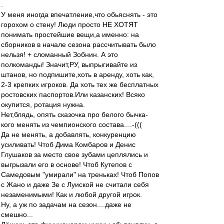
.
У меня иногда впечатление,что обьяснять - это
горохом о стену! Люди просто НЕ ХОТЯТ
понимать простейшие вещи,а именно: на
сборников в начале сезона рассчитывать было
нельзя! + сломанный Зобнин. А это
полкоманды! Значит,РУ, выпрыгивайте из
штанов, но подпишите,хоть в аренду, хоть как,
2-3 крепких игроков. Да хоть тех же бесплатных
ростовских паспортов.Или казанских! Всяко
окупится, ротация нужна.
Нет,блядь, опять сказочка про белого бычка-
кого менять из чемпионского состава....-(((
Да не менять, а добавлять, конкуренцию
усиливать! Чтоб Дима Комбаров и Денис
Глушаков за место свое зубами цеплялись и
выгрызали его в основе! Чтоб Кутепов с
Самедовым "умирали" на треньках! Чтоб Попов
с Жано и даже Зе с Луиской не считали себя
незаменимыми! Как и любой другой игрок.
Ну, а уж по задачам на сезон....даже не
смешно...