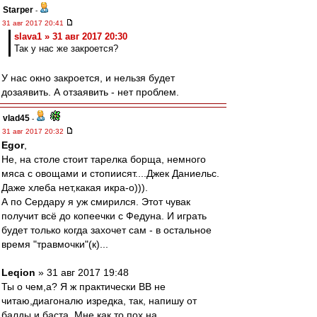
Starper
-
31 авг 2017 20:41
slava1 » 31 авг 2017 20:30
Так у нас же закроется?
У нас окно закроется, и нельзя будет
дозаявить. А отзаявить - нет проблем.
vlad45
-
31 авг 2017 20:32
Egor
,
Не, на столе стоит тарелка борща, немного
мяса с овощами и стопиисят....Джек Даниельс.
Даже хлеба нет,какая икра-о))).
А по Сердару я уж смирился. Этот чувак
получит всё до копеечки с Федуна. И играть
будет только когда захочет сам - в остальное
время "травмочки"(к)...
Leqion
» 31 авг 2017 19:48
Ты о чем,а? Я ж практически ВВ не
читаю,диагоналю изредка, так, напишу от
балды и баста. Мне как то пох на