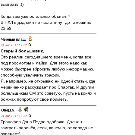
выиграть :))
Когда там уже остальных объявят?
В НХЛ в дэдлайн не часто тянут до тамошних
23.59.
Черный плащ
-
31 авг 2017 19:32
Старый большевик
,
Это реалии сегодняшнего времени, когда все
под просмотры и лайки. Для этого надо как
можно быстрее вбросить любую информацию,
способную увеличить трафик.
Я, например, не открываю ни одной статьи, где
Червиченко рассуждает про Спартак. И другим
болельщикам СМ это советую, пусть на конях и
бомжах попробуют своё поиметь.
Oleg.I.N.
-
31 авг 2017 19:32
Трансфер Дона Пэдро одобряю. Должен
заиграть паренёк, если, конечно, от холода не
охренеет)