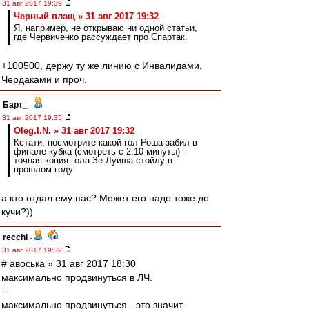
31 авг 2017 19:39
Черный плащ » 31 авг 2017 19:32
Я, например, не открываю ни одной статьи,
где Червиченко рассуждает про Спартак.
+100500, держу ту же линию с Инвалидами,
Чердаками и проч.
Барт_
-
31 авг 2017 19:35
Oleg.I.N. » 31 авг 2017 19:32
Кстати, посмотрите какой гол Роша забил в
финале кубка (смотреть с 2:10 минуты) -
точная копия гола Зе Луиша стойлу в
прошлом году
а кто отдал ему пас? Может его надо тоже до
кучи?))
recchi
-
31 авг 2017 19:32
# авоська » 31 авг 2017 18:30
максимально продвинуться в ЛЧ.
--
максимально продвинуться - это значит