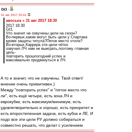
Gt3
-
31 авг 2017 20:41
авоська » 31 авг 2017 18:30
2017 18:30
Gt3,
Что значит не озвучены цели на сезон?
Во-первых,какие могут быть цели у Спартака
кроме защиты титула?Пятое место чтоли?
Во-вторых,Каррера эти цели чётко
озвучил.ЛЧ нам не выиграть,поэтому главная
цель-
повторить прошлогодний успех и
максимально продвинуться в ЛЧ.
А то и значит, что не озвучены. Твой ответ/
мнение очень примитивен.)
Между "повторить успех" и "пятое место что
ли", есть ещё четыре, есть зона ЛЧ и
еврокубки, есть максимум/минимум, есть
удовлетворительно и хорошо, есть приоритет и
есть второстепенная задача, есть кубок и ЛЕ. И
подо все эти цели РУ должно собираться и
совместно решать, что делат с усилением.