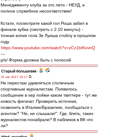
Менеджменту клуба за это лето - НЕУД, и
полное служебное несоответствие!
Кстати, посмотрите какой гол Роша забил в
финале кубка (смотреть с 2:10 минуты) -
точная копия гола Зе Луиша стойлу в прошлом
году.
https://www.youtube.com/watch?v=zCz1bIKvvnQ
---
p/s/ Форма должна быть с полосой
Старый большевик
-
31 авг 2017 19:17
Не перестаю удивляться столичным
спортивным журналистам. Появилось
сообщение в хер пойми каком твиттере - тут же
новость фигачат. Проверить источник,
позвонить в Италию/Бразилию, пообщаться с
агентом? "Не, не слышали!". Где, блять, таких
журналистов понабрали? В пабликов в ВК что
ли?