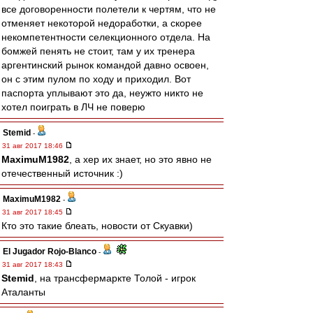
все договоренности полетели к чертям, что не
отменяет некоторой недоработки, а скорее
некомпетентности селекционного отдела. На
бомжей пенять не стоит, там у их тренера
аргентинский рынок командой давно освоен,
он с этим пулом по ходу и приходил. Вот
паспорта уплывают это да, неужто никто не
хотел поиграть в ЛЧ не поверю
Stemid
-
31 авг 2017 18:46
MaximuM1982
, а хер их знает, но это явно не
отечественный источник :)
MaximuM1982
-
31 авг 2017 18:45
Кто это такие блеать, новости от Скуавки)
El Jugador Rojo-Blanco
-
31 авг 2017 18:43
Stemid
, на трансфермаркте Толой - игрок
Аталанты