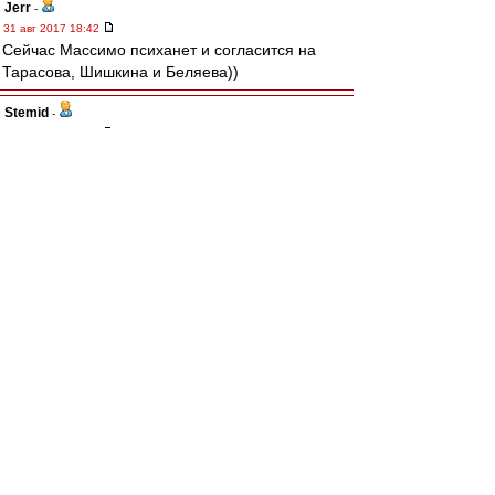
Jerr
-
31 авг 2017 18:42
Сейчас Массимо психанет и согласится на
Тарасова, Шишкина и Беляева))
Stemid
-
31 авг 2017 18:42
Jerr » 31 авг 2017 18:28
А Жентяй взял новость у Конова, который
написал типо "опять бразилец?" без
конкретики
А трансфермаркет взял новость у Жентяя? ))
И твиттер
https://twitter.com/SquawkaNews
тоже? )
El Jugador Rojo-Blanco
, там уже изменили
информацию.
Редактировалось 31 авг 2017 18:44
MaximuM1982
-
31 авг 2017 18:37