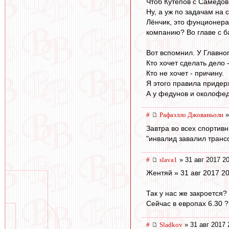
Чтоб Кутепов с Самедов
Ну, а уж по задачам на с
Лёнчик, это фунционера
компанию? Во главе с б
Вот вспомнил. У Главно
Кто хочет сделать дело 
Кто не хочет - причину.
Я этого правила придерж
А у федунов и околофедун
#
Рафаэлло Джованьоли
»
Завтра во всех спортивн
"инвалид завалил транс
#
slava1
» 31 авг 2017 2
Жентяй » 31 авг 2017 20
Так у нас же закроется?
Сейчас в европах 6.30 
#
Sladkov
» 31 авг 2017 