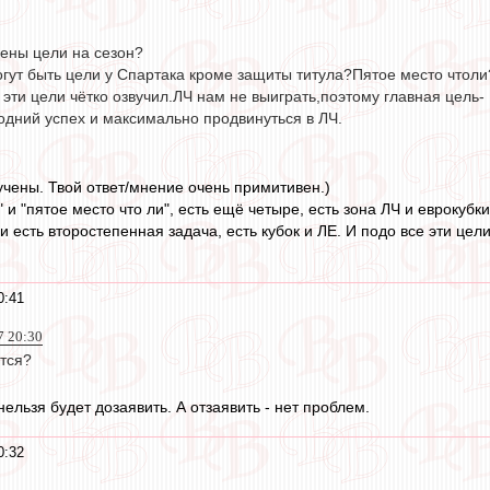
чены цели на сезон?
огут быть цели у Спартака кроме защиты титула?Пятое место чтоли
эти цели чётко озвучил.ЛЧ нам не выиграть,поэтому главная цель-
одний успех и максимально продвинуться в ЛЧ.
звучены. Твой ответ/мнение очень примитивен.)
 и "пятое место что ли", есть ещё четыре, есть зона ЛЧ и еврокуб
и есть второстепенная задача, есть кубок и ЛЕ. И подо все эти цел
0:41
7 20:30
ется?
 нельзя будет дозаявить. А отзаявить - нет проблем.
0:32