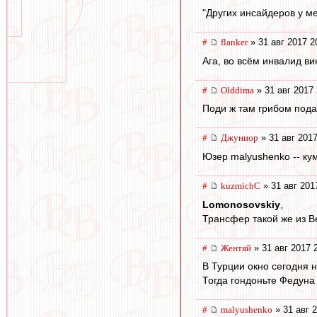
"Других инсайдеров у ме
#
flanker
» 31 авг 2017 2
Ага, во всём инвалид в
#
Olddima
» 31 авг 2017 
Поди ж там грибом подав
#
Джуниор
» 31 авг 2017
Юзер malyushenko -- кум
#
kuzmichC
» 31 авг 201
Lomonosovskiy
,
Трансфер такой же из Ве
#
Жентяй
» 31 авг 2017 
В Турции окно сегодня н
Тогда гондоньте Федуна
#
malyushenko
» 31 авг 