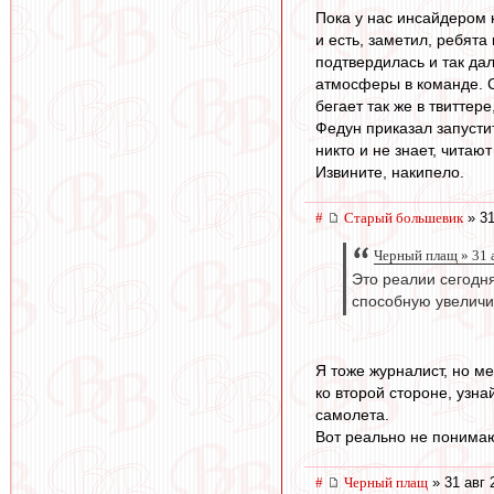
Пока у нас инсайдером 
и есть, заметил, ребята
подтвердилась и так дал
атмосферы в команде. Со
бегает так же в твиттер
Федун приказал запусти
никто и не знает, читают
Извините, накипело.
#
Старый большевик
» 31
Черный плащ » 31 
Это реалии сегодн
способную увеличи
Я тоже журналист, но 
ко второй стороне, узна
самолета.
Вот реально не понимаю
#
Черный плащ
» 31 авг 