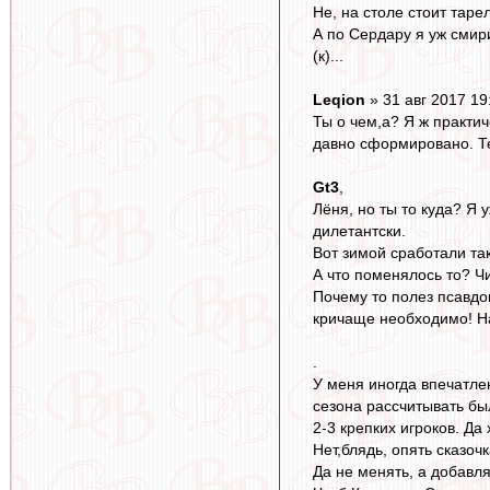
Не, на столе стоит таре
А по Сердару я уж смири
(к)...
Leqion
» 31 авг 2017 19
Ты о чем,а? Я ж практич
давно сформировано. Те
Gt3
,
Лёня, но ты то куда? Я 
дилетантски.
Вот зимой сработали так
А что поменялось то? Ч
Почему то полез псавдои
кричаще необходимо! Нач
.
У меня иногда впечатле
сезона рассчитывать был
2-3 крепких игроков. Да
Нет,блядь, опять сказочк
Да не менять, а добавл