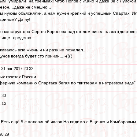
ым "умирали" на треньках! Чтоб Попов с Жано и даже Зе с Луиской
езон....даже не смешно...
м нужны обьяснялки, а нам нужен крепкий и успешный Спартак. И
арином? Да ну!
го конструктора Сергея Королева над столом висел плакат(достовер
- ищет средство.
иваюсь всю жизнь и ни разу не пожалел....
ов всегда будет сто причин....-((((
 31 авг 2017 20:32
ых газетах России.
ферную компанию Спартака бегая по твиттерам в нетрезвом виде"
0:30
:13
? Есть ещё 5 с половиной часов.Но видимо с Ещенко и Комбаровым 
20:29