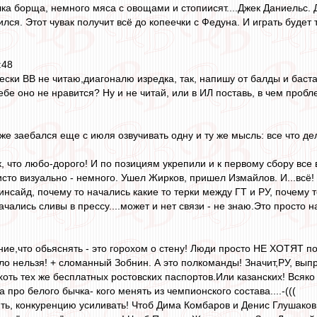
лка борща, немного мяса с овощами и стопиисят....Джек Даниельс. Д
лся. Этот чувак получит всё до копеечки с Федуна. И играть будет 
:48
ески ВВ не читаю,диагоналю изредка, так, напишу от балды и баст
бе оно не нравится? Ну и не читай, или в ИЛ поставь, в чем пробл
уже заебался еще с июля озвучивать одну и ту же мысль: все что 
, что любо-дорого! И по позициям укрепили и к первому сбору все 
исто визуально - немного. Ушел Жирков, пришел Измайлов. И...всё!
нсайд, почему то начались какие то терки между ГТ и РУ, почему 
ались сливы в прессу....может и нет связи - не знаю.Это просто на
ние,что обьяснять - это горохом о стену! Люди просто НЕ ХОТЯТ 
о нельзя! + сломанный Зобнин. А это полкоманды! Значит,РУ, выпры
 хоть тех же бесплатных ростовских паспортов.Или казанских! Всяко
а про белого бычка- кого менять из чемпионского состава....-(((
ять, конкуренцию усиливать! Чтоб Дима Комбаров и Денис Глушаков 