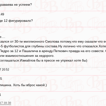
араваева не успеем?
:49
оде 12 фигурировало?
7
....
казался от 30-ти миллионного Смолова потому,что ему сказали что
-5 футболистов для глубины состава.Ну логично что отказался.Хот
 Педро за 12 и Пашалича в аренду.Петкович правда на его совести.
ли взаимоотношения за недорого.
оглашаться.Измайлов бы в прессе не упрекал хотя бы)
7 20:52
45
тишина. Хоть бы вброс какой.)
1
017 18:30