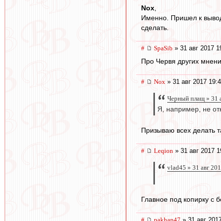
Nox
,
Именно. Пришел к вывод
сделать.
#
SpaSib
» 31 авг 2017 1
Про Червя других мнени
#
Nox
» 31 авг 2017 19:
Черный плащ » 31 
Я, например, не от
Призываю всех делать та
#
Leqion
» 31 авг 2017 1
vlad45 » 31 авг 20
Главное под копирку с б
#
pakhan47
» 31 авг 201