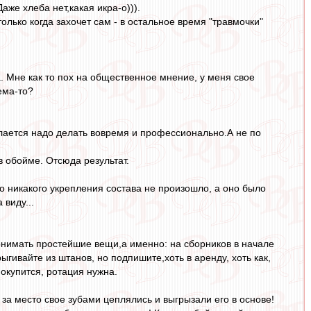
аже хлеба нет,какая икра-о))).
только когда захочет сам - в остальное время "травмочки"
а. Мне как то пох на общественное мнение, у меня свое
ема-то?
делается надо делать вовремя и профессионально.А не по
в обойме. Отсюда результат.
то никакого укрепления состава не произошло, а оно было
 виду...
понимать простейшие вещи,а именно: на сборников в начале
гивайте из штанов, но подпишите,хоть в аренду, хоть как,
 окупится, ротация нужна.
за место свое зубами цеплялись и выгрызали его в основе!