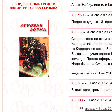
СБОР ДЕНЕЖНЫХ СРЕДСТВ
А это. Набиулина или К
ДЛЯ ДЕТЕЙ ТОЛИКА ГЕРЦЫНА
#
VVT5
» 31 авг 2017 20
Педро откуда за 18, вр
#
mp
» 31 авг 2017 20:4
Скорее всего на этом все
Каррера,как говорят,от
то.Каррера же хотел 3-4
В итоге получил одного
команде.Просто оформи
Надо было на Смолова с
Редактировалось 31 авг 201
#
Smn
» 31 авг 2017 20:
В твиттерах кромешная 
#
Gt3
» 31 авг 2017 20:4
авоська » 31 авг 2