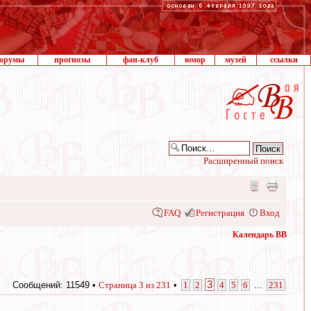
орумы
прогнозы
фан-клуб
юмор
музей
ссылки
Расширенный поиск
FAQ
Регистрация
Вход
Календарь ВВ
3
Сообщений: 11549 •
Страница
3
из
231
•
1
2
4
5
6
...
231