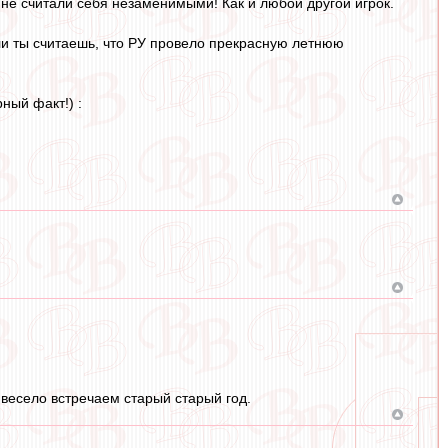
 не считали себя незаменимыми! Как и любой другой игрок.
ли ты считаешь, что РУ провело прекрасную летнюю
ный факт!) :
весело встречаем старый старый год.