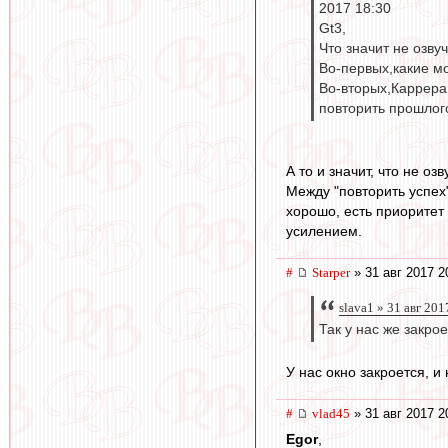
2017 18:30
Gt3,
Что значит не озву
Во-первых,какие м
Во-вторых,Каррера 
повторить прошлог
А то и значит, что не о
Между "повторить успех"
хорошо, есть приоритет 
усилением.
#
Starper
» 31 авг 2017 2
slava1 » 31 авг 201
Так у нас же закро
У нас окно закроется, и
#
vlad45
» 31 авг 2017 2
Egor
,