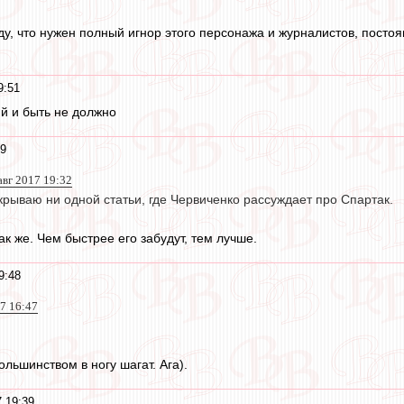
у, что нужен полный игнор этого персонажа и журналистов, постоя
9:51
й и быть не должно
49
авг 2017 19:32
крываю ни одной статьи, где Червиченко рассуждает про Спартак.
к же. Чем быстрее его забудут, тем лучше.
9:48
17 16:47
ольшинством в ногу шагат. Ага).
7 19:39