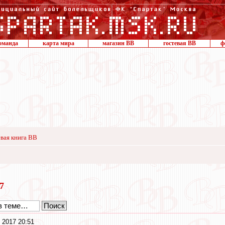
оманда
карта мира
магазин ВВ
гостевая ВВ
ф
вая книга ВВ
17
 2017 20:51