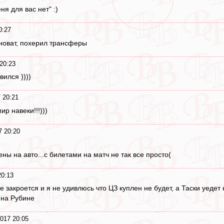
ня для вас нет" :)
0:27
иноват, похерил трансферы
20:23
ился ))))
 20:21
ир навеки!!!)))
7 20:20
ны на авто...с билетами на матч не так все просто(
20:13
е закроется и я не удивлюсь что ЦЗ куплен не будет, а Таски уедет
 на Рубине
2017 20:05