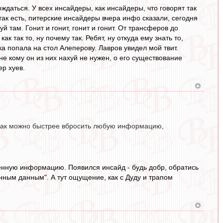
даться. У всех инсайдеры, как инсайдеры, что говорят так
, так есть, питерские инсайдеры вчера инфо сказали, сегодня
й там. Гонит и гонит, гонит и гонит. От трансферов до
 так то, ну почему так. Ребят, ну откуда ему знать то,
ка попала на стол Алеперову. Лавров увидел мой твит.
е кому он из них нахуй не нужен, о его существование
ер хуев.
о как можно быстрее вбросить любую информацию,
енную информацию. Появился инсайд - будь добр, обратись
ренным данным". А тут ощущение, как с Дуду и трапом