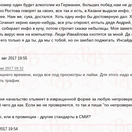
номер один будет алкоголик из Германии, больших побед нам не дож
 из Ростова говорят за своих, все так и есть, в Казани выдали инфо
ее. Нам же, сука, достался. Хоть одну инфо бы достоверную дал. Ху
чинит херню какую-нибудь, все рты откроют, ептыть дядя Андрей, как
е, собирает инфо в кучу, потом строчит сказки небылицы. Моя замет
ть вирус мне на компьютер. Люди Измайлова охотятся за мной. Да н
 его только я да ты, да мы с тобой, но он заебал поджигать. Инсайд
 авг 2017 19:55
авг 2017 19:32
яшнего времени, когда все под просмотры и лайки. Для этого над
ть трафик.
меня начальство отымеет в извращенной форме за любую непровер
й чего да как. Если же не проверяется, то так и пиши "по непрове
, или в провинции - другие стандарты в СМИ?
2017 19:54