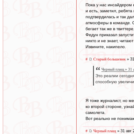
Пока у нас инсайдером 
и есть, заметил, ребята
подтвердилась и так дал
атмосферы в команде. Со
бегает так же в твиттер
Федун приказал запусти
никто и не знает, читают
Извините, накипело.
#
Старый большевик
» 31
Черный плащ » 31 
Это реалии сегодн
способную увеличи
Я тоже журналист, но 
ко второй стороне, узна
самолета.
Вот реально не понимаю
#
Черный плащ
» 31 авг 