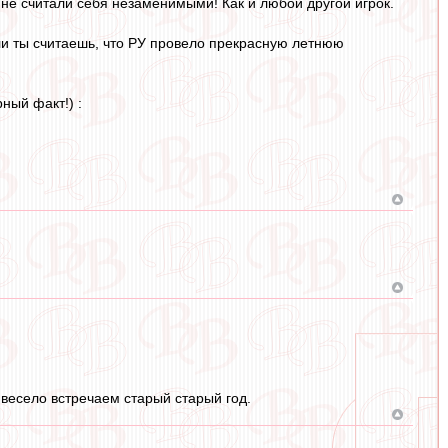
 не считали себя незаменимыми! Как и любой другой игрок.
ли ты считаешь, что РУ провело прекрасную летнюю
ный факт!) :
весело встречаем старый старый год.