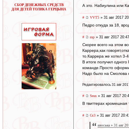
СБОР ДЕНЕЖНЫХ СРЕДСТВ
А это. Набиулина или К
ДЛЯ ДЕТЕЙ ТОЛИКА ГЕРЦЫНА
#
VVT5
» 31 авг 2017 20
Педро откуда за 18, вр
#
mp
» 31 авг 2017 20:4
Скорее всего на этом все
Каррера,как говорят,от
то.Каррера же хотел 3-4
В итоге получил одного
команде.Просто оформи
Надо было на Смолова с
Редактировалось 31 авг 201
#
Smn
» 31 авг 2017 20:
В твиттерах кромешная 
#
Gt3
» 31 авг 2017 20:4
авоська » 31 авг 2