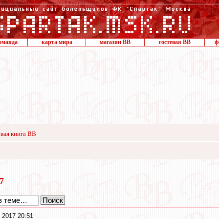
оманда
карта мира
магазин ВВ
гостевая ВВ
ф
вая книга ВВ
17
 2017 20:51