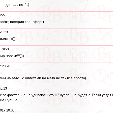
ня для вас нет" :)
0:27
иноват, похерил трансферы
20:23
ился ))))
 20:21
ир навеки!!!)))
7 20:20
ны на авто...с билетами на матч не так все просто(
20:13
е закроется и я не удивлюсь что ЦЗ куплен не будет, а Таски уедет
 на Рубине
2017 20:05