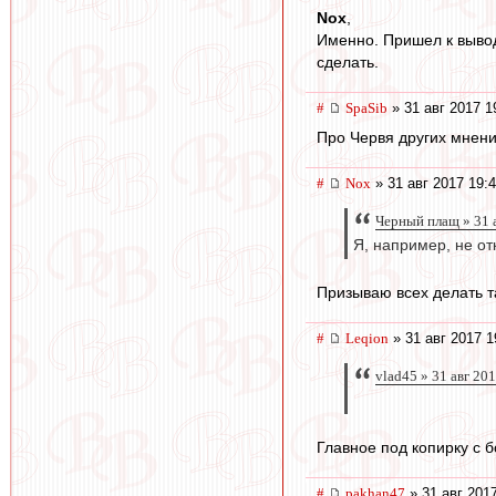
Nox
,
Именно. Пришел к вывод
сделать.
#
SpaSib
» 31 авг 2017 1
Про Червя других мнени
#
Nox
» 31 авг 2017 19:
Черный плащ » 31 
Я, например, не от
Призываю всех делать та
#
Leqion
» 31 авг 2017 1
vlad45 » 31 авг 20
Главное под копирку с б
#
pakhan47
» 31 авг 201