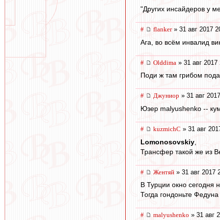
"Других инсайдеров у ме
#
flanker
» 31 авг 2017 2
Ага, во всём инвалид в
#
Olddima
» 31 авг 2017 
Поди ж там грибом подав
#
Джуниор
» 31 авг 2017
Юзер malyushenko -- кум
#
kuzmichC
» 31 авг 201
Lomonosovskiy
,
Трансфер такой же из Ве
#
Жентяй
» 31 авг 2017 
В Турции окно сегодня н
Тогда гондоньте Федуна
#
malyushenko
» 31 авг 