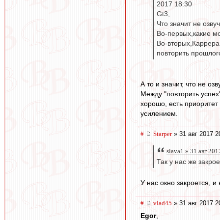
2017 18:30
Gt3,
Что значит не озву
Во-первых,какие м
Во-вторых,Каррера 
повторить прошлог
А то и значит, что не о
Между "повторить успех"
хорошо, есть приоритет 
усилением.
#
Starper
» 31 авг 2017 2
slava1 » 31 авг 201
Так у нас же закро
У нас окно закроется, и
#
vlad45
» 31 авг 2017 2
Egor
,