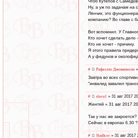
Чтоб Кутепов с Самедов
Ну, а уж по задачам на с
Лёнчик, это фунционера
компанию? Во главе с б
Вот вспомнил. У Главно
Кто хочет сделать дело 
Кто не хочет - причину.
Я этого правила придерж
А у федунов и околофедун
#
Рафаэлло Джованьоли
»
Завтра во всех спортивн
"инвалид завалил транс
#
slava1
» 31 авг 2017 2
Жентяй » 31 авг 2017 20
Так у нас же закроется?
Сейчас в европах 6.30 
#
Sladkov
» 31 авг 2017 