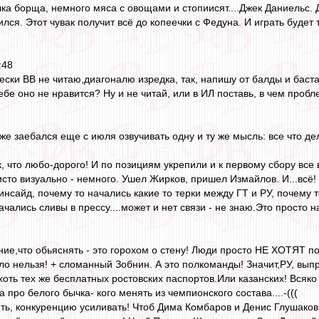
лка борща, немного мяса с овощами и стопиисят....Джек Даниельс. Д
лся. Этот чувак получит всё до копеечки с Федуна. И играть будет 
:48
ески ВВ не читаю,диагоналю изредка, так, напишу от балды и баст
бе оно не нравится? Ну и не читай, или в ИЛ поставь, в чем пробл
уже заебался еще с июля озвучивать одну и ту же мысль: все что 
, что любо-дорого! И по позициям укрепили и к первому сбору все 
исто визуально - немного. Ушел Жирков, пришел Измайлов. И...всё!
нсайд, почему то начались какие то терки между ГТ и РУ, почему 
ались сливы в прессу....может и нет связи - не знаю.Это просто на
ние,что обьяснять - это горохом о стену! Люди просто НЕ ХОТЯТ 
о нельзя! + сломанный Зобнин. А это полкоманды! Значит,РУ, выпры
 хоть тех же бесплатных ростовских паспортов.Или казанских! Всяко
а про белого бычка- кого менять из чемпионского состава....-(((
ять, конкуренцию усиливать! Чтоб Дима Комбаров и Денис Глушаков 