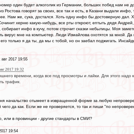
номер один будет алкоголик из Германии, больших побед нам не дож
 из Ростова говорят за своих, все так и есть, в Казани выдали инфо
ее. Нам же, сука, достался. Хоть одну инфо бы достоверную дал. Ху
чинит херню какую-нибудь, все рты откроют, ептыть дядя Андрей, как
е, собирает инфо в кучу, потом строчит сказки небылицы. Моя замет
ть вирус мне на компьютер. Люди Измайлова охотятся за мной. Да н
 его только я да ты, да мы с тобой, но он заебал поджигать. Инсайд
 авг 2017 19:55
авг 2017 19:32
яшнего времени, когда все под просмотры и лайки. Для этого над
ть трафик.
меня начальство отымеет в извращенной форме за любую непровер
й чего да как. Если же не проверяется, то так и пиши "по непрове
, или в провинции - другие стандарты в СМИ?
2017 19:54