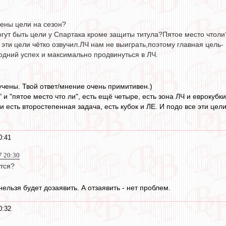
чены цели на сезон?
огут быть цели у Спартака кроме защиты титула?Пятое место чтоли
эти цели чётко озвучил.ЛЧ нам не выиграть,поэтому главная цель-
одний успех и максимально продвинуться в ЛЧ.
звучены. Твой ответ/мнение очень примитивен.)
 и "пятое место что ли", есть ещё четыре, есть зона ЛЧ и еврокуб
и есть второстепенная задача, есть кубок и ЛЕ. И подо все эти цел
0:41
7 20:30
ется?
 нельзя будет дозаявить. А отзаявить - нет проблем.
0:32