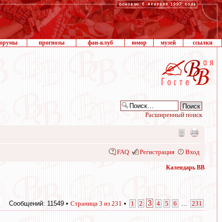
орумы
прогнозы
фан-клуб
юмор
музей
ссылки
Расширенный поиск
FAQ
Регистрация
Вход
Календарь ВВ
3
Сообщений: 11549 •
Страница
3
из
231
•
1
2
4
5
6
...
231