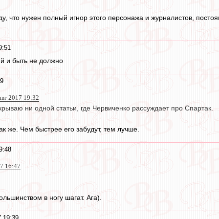
у, что нужен полный игнор этого персонажа и журналистов, постоя
9:51
й и быть не должно
49
авг 2017 19:32
крываю ни одной статьи, где Червиченко рассуждает про Спартак.
к же. Чем быстрее его забудут, тем лучше.
9:48
17 16:47
ольшинством в ногу шагат. Ага).
7 19:39