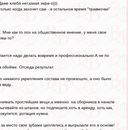
аже хлеба нет,какая икра-о))).
только когда захочет сам - в остальное время "травмочки"
а. Мне как то пох на общественное мнение, у меня свое
ема-то?
делается надо делать вовремя и профессионально.А не по
в обойме. Отсюда результат.
то никакого укрепления состава не произошло, а оно было
 виду...
понимать простейшие вещи,а именно: на сборников в начале
гивайте из штанов, но подпишите,хоть в аренду, хоть как,
 окупится, ротация нужна.
за место свое зубами цеплялись и выгрызали его в основе!