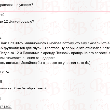
араваева не успеем?
:49
оде 12 фигурировало?
7
....
казался от 30-ти миллионного Смолова потому,что ему сказали что
-5 футболистов для глубины состава.Ну логично что отказался.Хот
 Педро за 12 и Пашалича в аренду.Петкович правда на его совести.
ли взаимоотношения за недорого.
оглашаться.Измайлов бы в прессе не упрекал хотя бы)
7 20:52
45
тишина. Хоть бы вброс какой.)
1
017 18:30