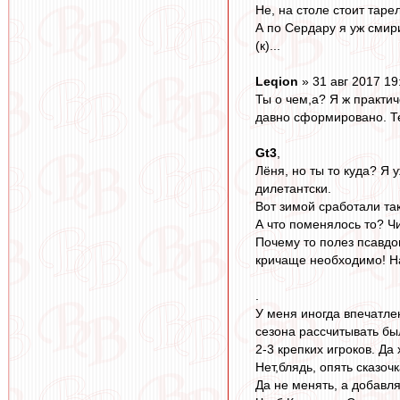
Не, на столе стоит таре
А по Сердару я уж смири
(к)...
Leqion
» 31 авг 2017 19
Ты о чем,а? Я ж практич
давно сформировано. Те
Gt3
,
Лёня, но ты то куда? Я 
дилетантски.
Вот зимой сработали так
А что поменялось то? Ч
Почему то полез псавдои
кричаще необходимо! Нач
.
У меня иногда впечатле
сезона рассчитывать был
2-3 крепких игроков. Да
Нет,блядь, опять сказочк
Да не менять, а добавл