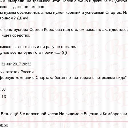
ым "умирали" на треньках! Чтоб Попов с Жано и даже Зе с Луиской
езон....даже не смешно...
м нужны обьяснялки, а нам нужен крепкий и успешный Спартак. И
арином? Да ну!
го конструктора Сергея Королева над столом висел плакат(достовер
- ищет средство.
иваюсь всю жизнь и ни разу не пожалел....
ов всегда будет сто причин....-((((
 31 авг 2017 20:32
ых газетах России.
ферную компанию Спартака бегая по твиттерам в нетрезвом виде"
0:30
:13
? Есть ещё 5 с половиной часов.Но видимо с Ещенко и Комбаровым 
20:29