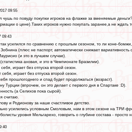
2017 09:55
л чушь по повуду покупки игроков на флажке за вменяемые деньги
рмации о цене).Таких игроков нужно покупать заранее,а не ждать т
7 09:43
артак усилился по сравнению с прошлым сезоном, то ли коне-бомжи,
 Зобнина (плюс не паспорт, автоматически снижает вариативность с
аурисио (и это в лучшем случае).
(статистика аховая, и это в Чемпионате Бразилии).
 себя, играет без отпуска второй сезон.
 себя, играет без отпуска второй сезон.
себя прошлогоднего и спад будет продолжаться (возраст).
ону Турции (впрочем, он это делает с первого дня в Спартаке :D).
нность (а Селихов пока сырой).
 я считаю.
ову и Родионову за наше счастливое детство.
ьно усилились условным Смоловым, нам в этом сезоне на ТРИ фро
болисты уровня Мельгарехо, говорить о глубине состава - просто н
9:40