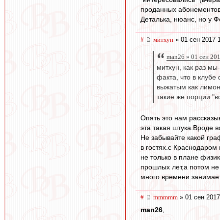
проданных абонементов
Деталька, нюанс, но у Ф
#
митхун
» 01 сен 2017 
man26 » 01 сен 20
митхун, как раз мы
факта, что в клубе
выжатым как лимон,
такие же порции "в
Опять это нам рассказыв
эта такая штука.Вроде 
Не забывайте какой граф
в гостях.с Краснодаром
не только в плане физи
прошлых лет,а потом не
много времени занимает
#
mmmmm
» 01 сен 2017
man26
,