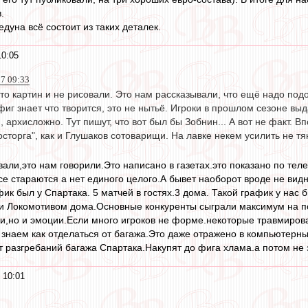
.
едуна всё состоит из таких деталек.
10:05
17 09:33
-то картин и не рисовали. Это нам рассказывали, что ещё надо подо
 фиг знает что творится, это не нытьё. Игроки в прошлом сезоне вы
 архисложно. Тут пишут, что вот был бы Зобнин... А вот не факт. 
осторга", как и Глушаков сотоварищи. На лавке некем усилить не тя
али,это нам говорили.Это написано в газетах.это показано по теле
все стараются а нет единого целого.А бывет наоборот вроде не ви
ик был у Спартака. 5 матчей в гостях.3 дома. Такой график у нас 
 и Локомотивом дома.Основные конкуренты сыграли максимум на по
ки,но и эмоции.Если много игроков не форме.некоторые травмиро
 знаем как отделаться от багажа.Это даже отражено в компьютерных
 разгребаний багажа Спартака.Накупят до фига хлама.а потом не з
 10:01