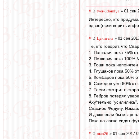
#
tver-udomlya
» 01 сен 
Интересно, кто придума
вдвое(если верить инфо
#
Ценитель
» 01 сен 201
Те, кто говорит, что Сп
1. Пашалич пока 75% от
2. Петкович пока 100% М
3. Роши пока непонятен 
4. Глушаков пока 50% от
5. Комбаров пока 50% от
6. Самедов уже 80% от 
7. Таски смотрит в стор
8. Ребров потерял увере
Аху*тельно "усилились",
Спасибо Федуну, Измайл
И даже если бы мы реал
Пока на лавке сидят фут
#
man26
» 01 сен 2017 0