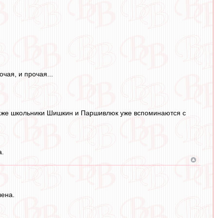
чая, и прочая...
 Даже школьники Шишкин и Паршивлюк уже вспоминаются с
а.
лена.