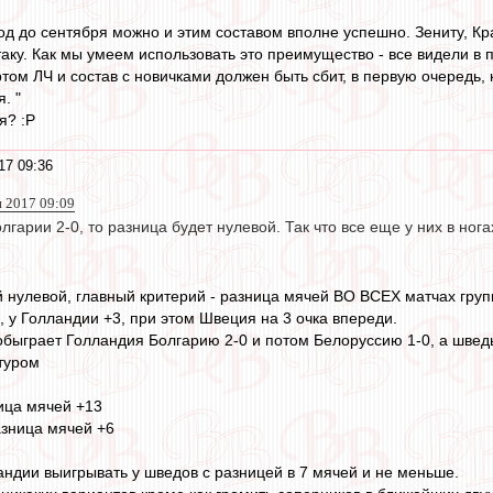
д до сентября можно и этим составом вполне успешно. Зениту, Кр
таку. Как мы умеем использовать это преимущество - все видели в
том ЛЧ и состав с новичками должен быть сбит, в первую очередь, к
. "
я? :P
17 09:36
н 2017 09:09
лгарии 2-0, то разница будет нулевой. Так что все еще у них в нога
 нулевой, главный критерий - разница мячей ВО ВСЕХ матчах груп
, у Голландии +3, при этом Швеция на 3 очка впереди.
 обыграет Голландия Болгарию 2-0 и потом Белоруссию 1-0, а шведы
туром
ица мячей +13
азница мячей +6
ландии выигрывать у шведов с разницей в 7 мячей и не меньше.