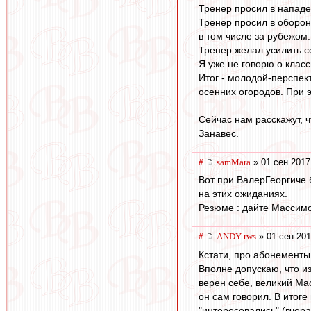
Тренер просил в нападе
Тренер просил в оборону
в том числе за рубежом.
Тренер желал усилить с
Я уже не говорю о класс
Итог - молодой-перспек
осенних огородов. При э
Сейчас нам расскажут, ч
Занавес.
#
samMara
» 01 сен 2017
Вот при ВалерГеоргиче 
на этих ожиданиях.
Резюме : дайте Массимо 
#
ANDY-rws
» 01 сен 201
Кстати, про абонементы.
Вполне допускаю, что из
верен себе, великий Мас
он сам говорил. В итоге
"интересовались" (вчера