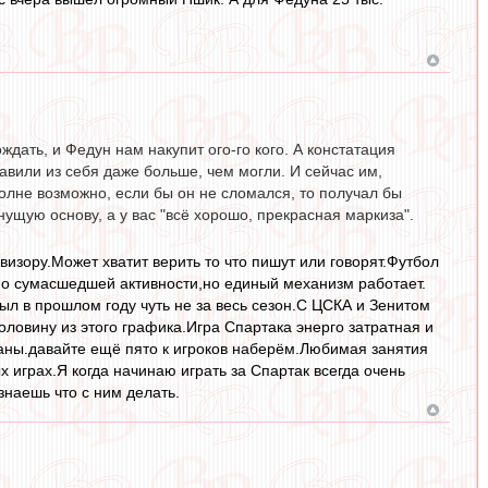
ждать, и Федун нам накупит ого-го кого. А констатация
давили из себя даже больше, чем могли. И сейчас им,
Вполне возможно, если бы он не сломался, то получал бы
нущую основу, а у вас "всё хорошо, прекрасная маркиза".
визору.Может хватит верить то что пишут или говорят.Футбол
дно сумасшедшей активности,но единый механизм работает.
был в прошлом году чуть не за весь сезон.С ЦСКА и Зенитом
ловину из этого графика.Игра Спартака энерго затратная и
ваны.давайте ещё пято к игроков наберём.Любимая занятия
 играх.Я когда начинаю играть за Спартак всегда очень
наешь что с ним делать.