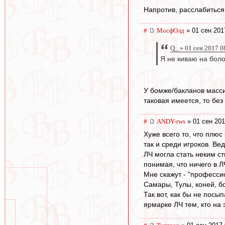
Напротив, расслабиться
#
МосфОлд
» 01 сен 201
Q_ » 01 сен 2017 0
Я не киваю на бол
У бомже/бакланов масси
таковая имеется, то без
#
ANDY-rws
» 01 сен 201
Хуже всего то, что плю
так и среди игроков. Ве
ЛЧ могла стать неким с
понимая, что ничего в Л
Мне скажут - "професси
Самары, Тулы, коней, бо
Так вот, как бы не пос
ярмарке ЛЧ тем, кто на 