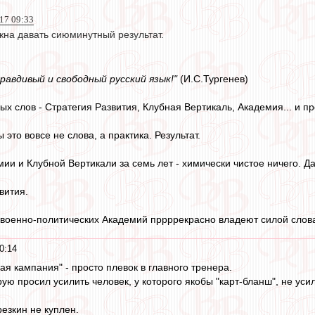
17 09:33
жна давать сиюминутный результат.
 правдивый и свободный русский язык!"
(И.С.Тургенев)
ых слов - Стратегия Развития, Клубная Вертикаль, Академия... и про
 это вовсе не слова, а практика. Результат.
мии и Клубной Вертикали за семь лет - химически чистое ничего.
вития.
и военно-политических Академий пррррекрасно владеют силой слов
0:14
 кампания" - просто плевок в главного тренера.
ю просил усилить человек, у которого якобы "карт-бланш", не уси
езкин не куплен.