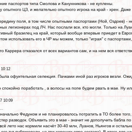
ние паспортов типа Смолова и Канунникова - не куплены.
 опытного ЦЗ, и желательно опытного игрока на край - хрен. Даже в
ередину поля, в том числе опытными паспортами (Ной, Оздоев) - 
ных легионерах под ЛЧ. Нас послали все, кто могли. Только на Луа
тивный бразилец на край, который вообще впервые приедет в Европу
том использовать его в ЧР мы можем, только "играя" с паспортами
то Каррера отказался от всех вариантов сам, и на нем вся ответстве
 10:12
была офуительная селекция. Пачками иной раз игроков везли. Ож
спокойно поработать , а волосы на попе будем рвать в мае. Ну или
7 10:09
..
начально Федуном и не планировалось потратить в ТО более того, ч
тер разводок. Объявить это в мае - значит не дополучить бабла по
 всё лето нас кормили насчёт 30-40 млн, Луанов, Ньянгов и осталь
 его тут публиковали, на три хороших евро-состава). В итоге для 