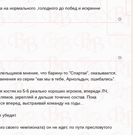
 на нормального ,голодного до побед и искренне
ельщиков мнение, что барину-то "Спартак", оказывается,
звинения из серии "как мы в тебе, Арнольдыч, ошибались".
 костяк из 5-6 реально хороших игроков, впереди ЛЧ,
 лямов, укрепляй и дальше точечно состав. Пока
ся вперед, выстраивай команду на годы...
 убедит.
из своего чемпионата) он не идет, по пути пресловутого