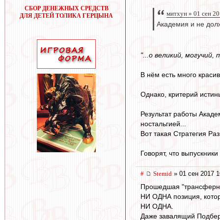
СБОР ДЕНЕЖНЫХ СРЕДСТВ
митхун » 01 сен 20
ДЛЯ ДЕТЕЙ ТОЛИКА ГЕРЦЫНА
Академия и не дол
"...о великий, могучий,
В нём есть много красив
Однако, критерий истины
Результат работы Акаде
ностальгией...
Вот такая Стратегия Раз
Говорят, что выпускник
#
Stemid
» 01 сен 2017 1
Прошедшая "трансферная
НИ ОДНА позиция, котору
НИ ОДНА.
Даже завалящий Подбер