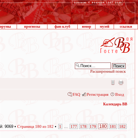
орумы
прогнозы
фан-клуб
юмор
музей
ссылки
Расширенный поиск
FAQ
Регистрация
Вход
Календарь ВВ
180
й: 9069 •
Страница
180
из
182
•
1
...
177
178
179
181
182