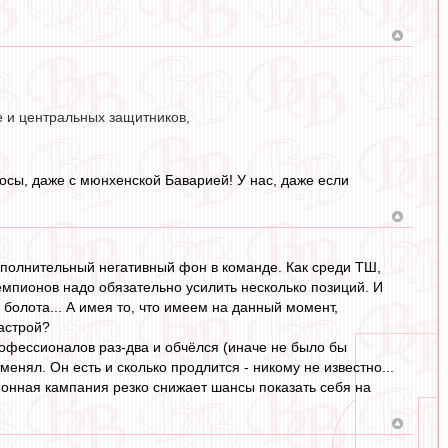
е и центральных защитников,
осы, даже с мюнхенской Баварией! У нас, даже если
ополнительный негативный фон в команде. Как среди ТШ,
 чемпионов надо обязательно усилить несколько позиций. И
болота... А имея то, что имеем на данный момент,
настрой?
рофессионалов раз-два и обчёлся (иначе не было бы
енял. Он есть и сколько продлится - никому не известно...
ционная кампания резко снижает шансы показать себя на