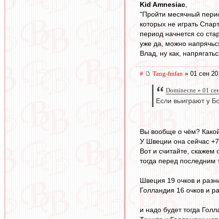
Kid Amnesiac
,
"Пройти месячный перио
которых не играть Спар
период начнется со стар
уже да, можно напрячься
Влад, ну как, напрягатьс
#
Tang-fmfan
» 01 сен 20
Dominecne » 01 се
Если выиграют у Бо
Вы вообще о чём? Какой
У Швеции она сейчас +7
Вот и считайте, скажем
тогда перед последним 
Швеция 19 очков и разн
Голландия 16 очков и р
и надо будет тогда Гол