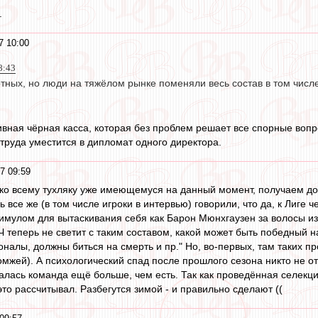
.
7 10:00
8:43
отных, но люди на тяжёлом рынке поменяли весь состав в том числ
вная чёрная касса, которая без проблем решает все спорные вопр
 труда уместится в дипломат одного директора.
7 09:59
с ко всему тухляку уже имеющемуся на данный момент, получаем д
дь все же (в том числе игроки в интервью) говорили, что да, к Лиге
тимулом для вытаскивания себя как Барон Мюнхгаузен за волосы из 
Ч теперь не светит с таким составом, какой может быть победный 
оналы, должны биться на смерть и пр." Но, во-первых, там таких п
мжей). А психологический спад после прошлого сезона никто не отм
ыпалась команда ещё больше, чем есть. Так как проведённая селек
это рассчитывал. Разбегутся зимой - и правильно сделают ((