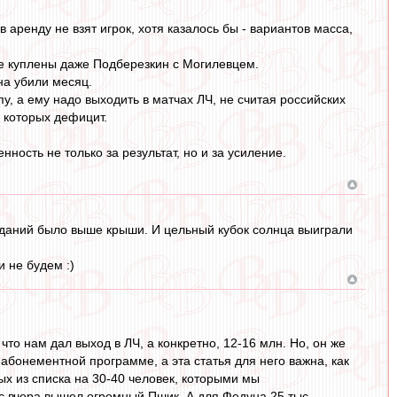
 аренду не взят игрок, хотя казалось бы - вариантов масса,
не куплены даже Подберезкин с Могилевцем.
на убили месяц.
, а ему надо выходить в матчах ЛЧ, не считая российских
, которых дефицит.
нность не только за результат, но и за усиление.
иданий было выше крыши. И цельный кубок солнца выиграли
 не будем :)
то нам дал выход в ЛЧ, а конкретно, 12-16 млн. Но, он же
 абонементной программе, а эта статья для него важна, как
ных из списка на 30-40 человек, которыми мы
нас вчера вышел огромный Пшик. А для Федуна 25 тыс.