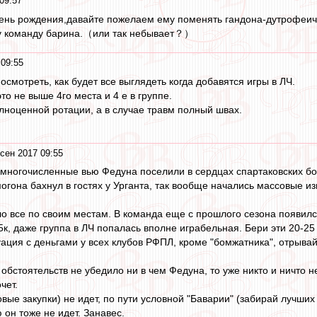
09:57
ень рождения,давайте пожелаем ему поменять гандона-дутрофеича
у команду барина.（или так небывает？）
 09:55
смотреть, как будет все выглядеть когда добавятся игры в ЛЧ.
то не выше 4го места и 4 е в группе.
олноценной ротации, а в случае травм полный швах.
сен 2017 09:55
многочисленные вью Федуна поселили в сердцах спартаковских бол
могона бахнул в гостях у Урганта, так вообще начались массовые и
о все по своим местам. В команда еще с прошлого сезона появился
к, даже группа в ЛЧ попалась вполне играбельная. Бери эти 20-25
ация с деньгами у всех клубов РФПЛ, кроме "бомжатника", отрывай
обстоятельств не убедило ни в чем Федуна, то уже никто и ничто не
чет.
вые закупки) не идет, по пути условной "Баварии" (забирай лучших 
 он тоже не идет. Занавес.