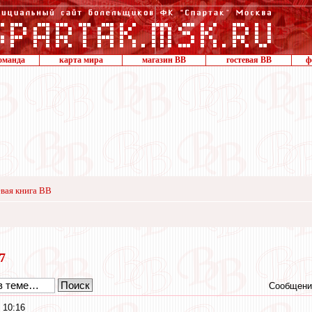
оманда
карта мира
магазин ВВ
гостевая ВВ
ф
вая книга ВВ
17
Сообщени
 10:16