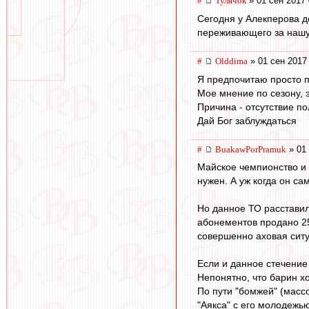
#
Тулячок
» 01 сен 2017 
Сегодня у Алекперова д
переживающего за наш
#
Olddima
» 01 сен 2017
Я предпочитаю просто по
Мое мнение по сезону, э
Причина - отсутствие п
Дай Бог заблуждаться
#
BuakawPorPramuk
» 01 
Майское чемпионство и 
нужен. А уж когда он са
Но данное ТО расставил
абонементов продано 25
совершенно аховая ситу
Если и данное стечение 
Непонятно, что барин хо
По пути "бомжей" (массо
"Аякса" с его молодежью