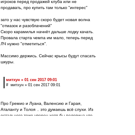
игроков перед продажей клуба или не
продавать, про купить там только "интерес"
зато у нас чувствую скоро будет новая волна
"отмазок и разоблачений"
Скоро карамилья начнёт дальше лодку качать.
Провала старта чемпа им мало, теперь перед
ЛЧ нужно "отметиться".
Массимо держись. Сейчас крысы будут спасать
шкуры.
митхун » 01 сен 2017 09:01
# митхун » 01 сен 2017 09:01
Про Гремио и Луана, Валенсию и Гарая,
Аталанту и Толоя .. это думаешь всё слухи. Из
остального тоже уверен хотя бы половина что-
то было и уверен ещё больше того что не
"всплыло". Главное не это, а результат. А он
пшик ибо игрока по фамилии диспетчер мы по