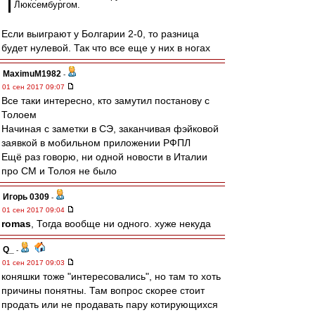
Люксембургом.
Если выиграют у Болгарии 2-0, то разница
будет нулевой. Так что все еще у них в ногах
MaximuM1982
-
01 сен 2017 09:07
Все таки интересно, кто замутил постанову с
Толоем
Начиная с заметки в СЭ, заканчивая фэйковой
заявкой в мобильном приложении РФПЛ
Ещё раз говорю, ни одной новости в Италии
про СМ и Толоя не было
Игорь 0309
-
01 сен 2017 09:04
romas
, Тогда вообще ни одного. хуже некуда
Q_
-
01 сен 2017 09:03
коняшки тоже "интересовались", но там то хоть
причины понятны. Там вопрос скорее стоит
продать или не продавать пару котирующихся