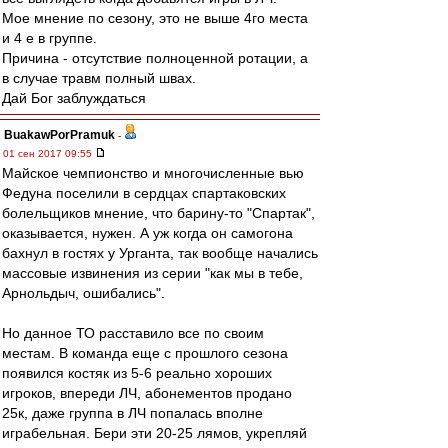
Мое мнение по сезону, это не выше 4го места
и 4 е в группе.
Причина - отсутствие полноценной ротации, а
в случае травм полный швах.
Дай Бог заблуждаться
BuakawPorPramuk
-
01 сен 2017 09:55
Майское чемпионство и многочисленные вью
Федуна поселили в сердцах спартаковских
болельщиков мнение, что барину-то "Спартак",
оказывается, нужен. А уж когда он самогона
бахнул в гостях у Урганта, так вообще начались
массовые извинения из серии "как мы в тебе,
Арнольдыч, ошибались".
Но данное ТО расставило все по своим
местам. В команда еще с прошлого сезона
появился костяк из 5-6 реально хороших
игроков, впереди ЛЧ, абонементов продано
25к, даже группа в ЛЧ попалась вполне
играбельная. Бери эти 20-25 лямов, укрепляй