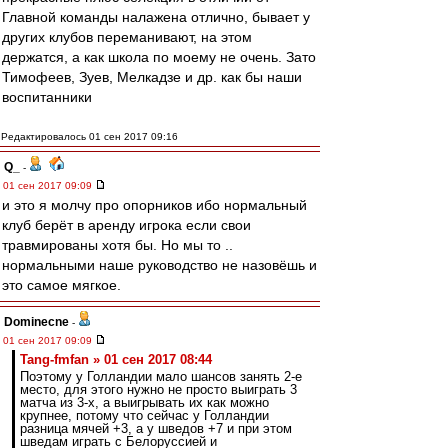
Главной команды налажена отлично, бывает у
других клубов переманивают, на этом
держатся, а как школа по моему не очень. Зато
Тимофеев, Зуев, Мелкадзе и др. как бы наши
воспитанники
Редактировалось 01 сен 2017 09:16
Q_
-
01 сен 2017 09:09
и это я молчу про опорников ибо нормальный
клуб берёт в аренду игрока если свои
травмированы хотя бы. Но мы то ..
нормальными наше руководство не назовёшь и
это самое мягкое.
Dominecne
-
01 сен 2017 09:09
Tang-fmfan » 01 сен 2017 08:44
Поэтому у Голландии мало шансов занять 2-е
место, для этого нужно не просто выиграть 3
матча из 3-х, а выигрывать их как можно
крупнее, потому что сейчас у Голландии
разница мячей +3, а у шведов +7 и при этом
шведам играть с Белоруссией и