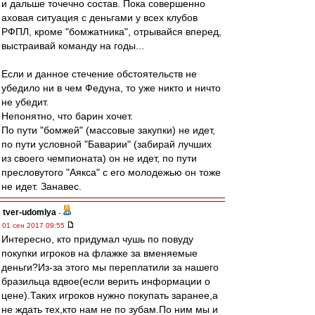
и дальше точечно состав. Пока совершенно
аховая ситуация с деньгами у всех клубов
РФПЛ, кроме "бомжатника", отрывайся вперед,
выстраивай команду на годы...
Если и данное стечение обстоятельств не
убедило ни в чем Федуна, то уже никто и ничто
не убедит.
Непонятно, что барин хочет.
По пути "бомжей" (массовые закупки) не идет,
по пути условной "Баварии" (забирай лучших
из своего чемпионата) он не идет, по пути
пресловутого "Аякса" с его молодежью он тоже
не идет. Занавес.
tver-udomlya
-
01 сен 2017 09:55
Интересно, кто придумал чушь по повуду
покупки игроков на флажке за вменяемые
деньги?Из-за этого мы переплатили за нашего
бразильца вдвое(если верить информации о
цене).Таких игроков нужно покупать заранее,а
не ждать тех,кто нам не по зубам.По ним мы и