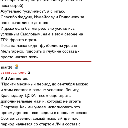
пока сырой).
Аху*тельно "усилились", я считаю.
Спасибо Федуну, Измайлову и Родионову за
наше счастливое детство.
И даже если бы мы реально усилились
условным Смоловым, нам в этом сезоне на
ТРИ фронта играть.
Пока на лавке сидят футболисты уровня
Мельгарехо, говорить о глубине состава -
просто наглая ложь.
man26
-
01 сен 2017 09:40
Kid Amnesiac
,
"Пройти месячный период до сентября можно
и этим составом вполне успешно. Зениту,
Краснодару, ЦСКА - всем еще играть
дополнительные матчи, которых не играть
Спартаку. Как мы умеем использовать это
преимущество - все видели в прошлом сезоне.
Соответственно, самый тяжелый для нас
период начнется со стартом ЛЧ и состав с