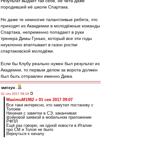
Результат выдаёт так себе, не чета даже
породившей её школе Спартака.
Но даже те немногие талантливые ребята, что
приходят из Акакдемии в молодёжные команды
Спартака, непременно попадают в руки
тренера Димы Гунько, который все эти годы
неуклонно втаптывает в газон ростки
спартаковской молодёжи.
Если бы Клубу реально нужен был результат из
Академии, то первым делом за ворота должен
был быть отправлен именно Дима.
митхун
-
01 сен 2017 09:18
MaximuM1982 » 01 сен 2017 09:07
Все таки интересно, кто замутил постанову с
Толоем
Начиная с заметки в СЭ, заканчивая
фэйковой заявкой в мобильном приложении
РФПЛ
Ещё раз говорю, ни одной новости в Италии
про СМ и Толоя не было
Вернуться к началу