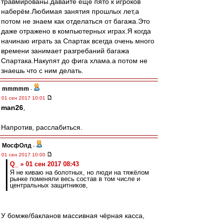
травмированы.давайте ещё пято к игроков
наберём.Любимая занятия прошлых лет,а
потом не знаем как отделаться от багажа.Это
даже отражено в компьютерных играх.Я когда
начинаю играть за Спартак всегда очень много
времени занимает разгребаний багажа
Спартака.Накупят до фига хлама.а потом не
знаешь что с ним делать.
mmmmm
-
01 сен 2017 10:01
man26
,
Напротив, расслабиться.
МосфОлд
-
01 сен 2017 10:00
Q_ » 01 сен 2017 08:43
Я не киваю на болотных, но люди на тяжёлом
рынке поменяли весь состав в том числе и
центральных защитников,
У бомже/бакланов массивная чёрная касса,