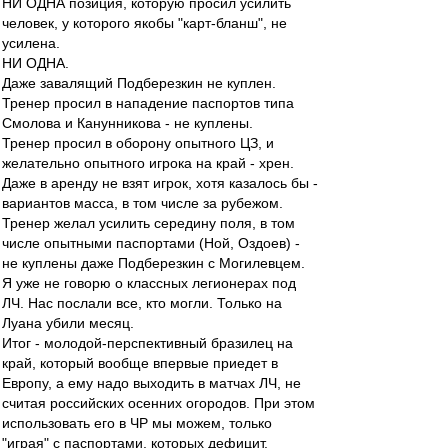
НИ ОДНА позиция, которую просил усилить
человек, у которого якобы "карт-бланш", не
усилена.
НИ ОДНА.
Даже завалящий Подберезкин не куплен.
Тренер просил в нападение паспортов типа
Смолова и Канунникова - не куплены.
Тренер просил в оборону опытного ЦЗ, и
желательно опытного игрока на край - хрен.
Даже в аренду не взят игрок, хотя казалось бы -
вариантов масса, в том числе за рубежом.
Тренер желал усилить середину поля, в том
числе опытными паспортами (Ной, Оздоев) -
не куплены даже Подберезкин с Могилевцем.
Я уже не говорю о классных легионерах под
ЛЧ. Нас послали все, кто могли. Только на
Луана убили месяц.
Итог - молодой-перспективный бразилец на
край, который вообще впервые приедет в
Европу, а ему надо выходить в матчах ЛЧ, не
считая российских осенних огородов. При этом
использовать его в ЧР мы можем, только
"играя" с паспортами, которых дефицит.