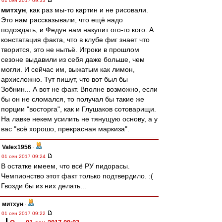
01 сен 2017 09:33
митхун
, как раз мы-то картин и не рисовали.
Это нам рассказывали, что ещё надо
подождать, и Федун нам накупит ого-го кого. А
констатация факта, что в клубе фиг знает что
творится, это не нытьё. Игроки в прошлом
сезоне выдавили из себя даже больше, чем
могли. И сейчас им, выжатым как лимон,
архисложно. Тут пишут, что вот был бы
Зобнин... А вот не факт. Вполне возможно, если
бы он не сломался, то получал бы такие же
порции "восторга", как и Глушаков сотоварищи.
На лавке некем усилить не тянущую основу, а у
вас "всё хорошо, прекрасная маркиза".
Valex1956
-
01 сен 2017 09:24
В остатке имеем, что всё РУ пидорасы.
Чемпионство этот факт только подтвердило. :(
Гвозди бы из них делать...
митхун
-
01 сен 2017 09:22