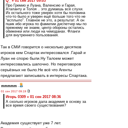
Q_ » 01 сен 2017 09:03
Про Гремио и Луана, Валенсию и Гарая,
Аталанту и Толоя .. это думаешь всё слухи.
Из остального тоже уверен хотя бы половина
что-то было и уверен ещё больше того что не
"всплыло". Главное не это, а результат. А он
пшик ибо игрока по фамилии диспетчер мы по
прежнему не знаем, центр обороны остались
обиженки или люди на чемоданах. Фланги
для внутреннего пользования.
Так в СМИ говорится о несколько десятков
игроков кем Спартак интересовался .Гарай и
Луан не спорю были.Ну Талоем может
интересовались шапочно. Но переговоров
серьёзных не было.Не всё что Агенты
предлагают записывать в интересы Спартака.
mmmmm
-
01 сен 2017 09:19
Игорь 0309 » 01 сен 2017 08:36
А сколько игроков дала академия в основу за
все время своего существования?
Академия существует уже 7 лет.