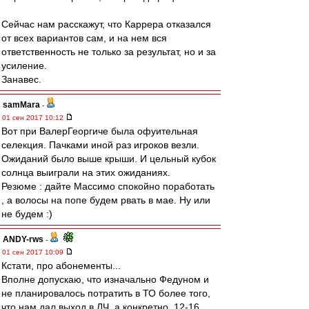
Сейчас нам расскажут, что Каррера отказался
от всех вариантов сам, и на нем вся
ответственность не только за результат, но и за
усиление.
Занавес.
samMara
-
01 сен 2017 10:12
Вот при ВалерГеоргиче была офуительная
селекция. Пачками иной раз игроков везли.
Ожиданий было выше крыши. И цельный кубок
солнца выиграли на этих ожиданиях.
Резюме : дайте Массимо спокойно поработать
, а волосы на попе будем рвать в мае. Ну или
не будем :)
ANDY-rws
-
01 сен 2017 10:09
Кстати, про абонементы...
Вполне допускаю, что изначально Федуном и
не планировалось потратить в ТО более того,
что нам дал выход в ЛЧ, а конкретно, 12-16