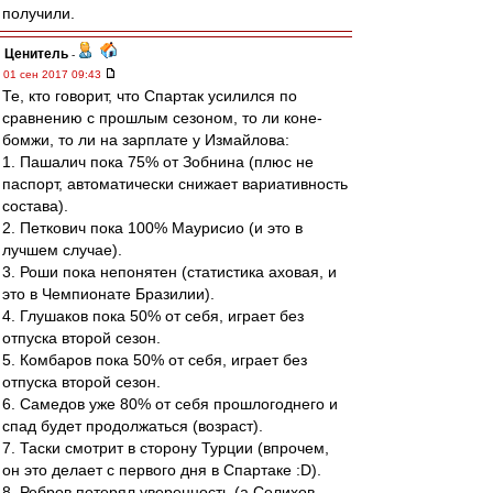
получили.
Ценитель
-
01 сен 2017 09:43
Те, кто говорит, что Спартак усилился по
сравнению с прошлым сезоном, то ли коне-
бомжи, то ли на зарплате у Измайлова:
1. Пашалич пока 75% от Зобнина (плюс не
паспорт, автоматически снижает вариативность
состава).
2. Петкович пока 100% Маурисио (и это в
лучшем случае).
3. Роши пока непонятен (статистика аховая, и
это в Чемпионате Бразилии).
4. Глушаков пока 50% от себя, играет без
отпуска второй сезон.
5. Комбаров пока 50% от себя, играет без
отпуска второй сезон.
6. Самедов уже 80% от себя прошлогоднего и
спад будет продолжаться (возраст).
7. Таски смотрит в сторону Турции (впрочем,
он это делает с первого дня в Спартаке :D).
8. Ребров потерял уверенность (а Селихов