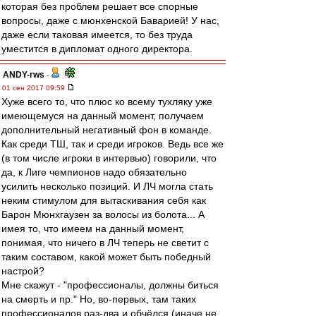
которая без проблем решает все спорные
вопросы, даже с мюнхенской Баварией! У нас,
даже если таковая имеется, то без труда
уместится в дипломат одного директора.
ANDY-rws
-
01 сен 2017 09:59
Хуже всего то, что плюс ко всему тухляку уже
имеющемуся на данный момент, получаем
дополнительный негативный фон в команде.
Как среди ТШ, так и среди игроков. Ведь все же
(в том числе игроки в интервью) говорили, что
да, к Лиге чемпионов надо обязательно
усилить несколько позиций. И ЛЧ могла стать
неким стимулом для вытаскивания себя как
Барон Мюнхгаузен за волосы из болота... А
имея то, что имеем на данный момент,
понимая, что ничего в ЛЧ теперь не светит с
таким составом, какой может быть победный
настрой?
Мне скажут - "профессионалы, должны биться
на смерть и пр." Но, во-первых, там таких
профессионалов раз-два и обчёлся (иначе не