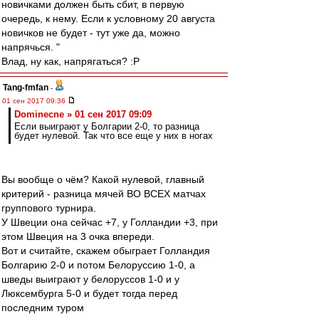
новичками должен быть сбит, в первую
очередь, к нему. Если к условному 20 августа
новичков не будет - тут уже да, можно
напрячься. "
Влад, ну как, напрягаться? :P
Tang-fmfan
-
01 сен 2017 09:36
Dominecne » 01 сен 2017 09:09
Если выиграют у Болгарии 2-0, то разница
будет нулевой. Так что все еще у них в ногах
Вы вообще о чём? Какой нулевой, главный
критерий - разница мячей ВО ВСЕХ матчах
группового турнира.
У Швеции она сейчас +7, у Голландии +3, при
этом Швеция на 3 очка впереди.
Вот и считайте, скажем обыграет Голландия
Болгарию 2-0 и потом Белоруссию 1-0, а
шведы выиграют у белоруссов 1-0 и у
Люксембурга 5-0 и будет тогда перед
последним туром