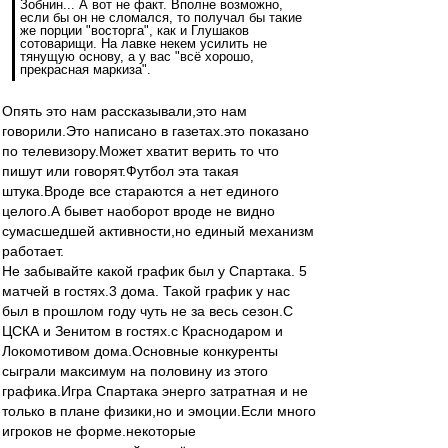
Зобнин... А вот не факт. Вполне возможно,
если бы он не сломался, то получал бы такие
же порции "восторга", как и Глушаков
сотоварищи. На лавке некем усилить не
тянущую основу, а у вас "всё хорошо,
прекрасная маркиза".
Опять это нам рассказывали,это нам
говорили.Это написано в газетах.это показано
по телевизору.Может хватит верить то что
пишут или говорят.Футбол эта такая
штука.Вроде все стараются а нет единого
целого.А бывет наоборот вроде не видно
сумасшедшей активности,но единый механизм
работает.
Не забывайте какой график был у Спартака. 5
матчей в гостях.3 дома. Такой график у нас
был в прошлом году чуть не за весь сезон.С
ЦСКА и Зенитом в гостях.с Краснодаром и
Локомотивом дома.Основные конкуренты
сыграли максимум на половину из этого
графика.Игра Спартака энерго затратная и не
только в плане физики,но и эмоции.Если много
игроков не форме.некоторые