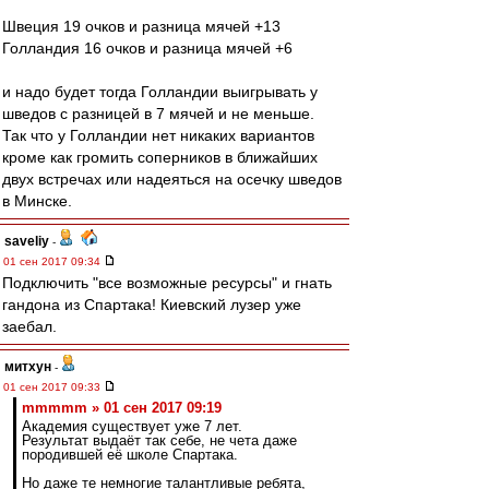
Швеция 19 очков и разница мячей +13
Голландия 16 очков и разница мячей +6
и надо будет тогда Голландии выигрывать у
шведов с разницей в 7 мячей и не меньше.
Так что у Голландии нет никаких вариантов
кроме как громить соперников в ближайших
двух встречах или надеяться на осечку шведов
в Минске.
saveliy
-
01 сен 2017 09:34
Подключить "все возможные ресурсы" и гнать
гандона из Спартака! Киевский лузер уже
заебал.
митхун
-
01 сен 2017 09:33
mmmmm » 01 сен 2017 09:19
Академия существует уже 7 лет.
Результат выдаёт так себе, не чета даже
породившей её школе Спартака.
Но даже те немногие талантливые ребята,