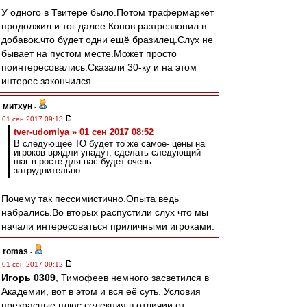
У одного в Твитере было.Потом трафермаркет
продолжил и тог далее.Конов разтрезвонил в
добавок.что будет одни ещё бразилец.Слух не
бывает на пустом месте.Может просто
поинтересовались.Сказали 30-ку и на этом
интерес закончился.
митхун
-
01 сен 2017 09:13
tver-udomlya » 01 сен 2017 08:52
В следующее ТО будет то же самое- цены на
игроков врядли упадут, сделать следующий
шаг в росте для нас будет очень
затруднительно.
Почему так пессимистично.Опыта ведь
набрались.Во вторых распустили слух что мы
начали интересоваться приличными игроками.
romas
-
01 сен 2017 09:12
Игорь 0309
, Тимофеев немного засветился в
Академии, вот в этом и вся её суть. Условия
прекрасные плюс селекция в отличии от