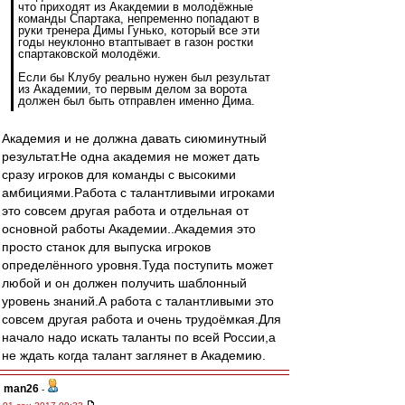
что приходят из Акакдемии в молодёжные
команды Спартака, непременно попадают в
руки тренера Димы Гунько, который все эти
годы неуклонно втаптывает в газон ростки
спартаковской молодёжи.
Если бы Клубу реально нужен был результат
из Академии, то первым делом за ворота
должен был быть отправлен именно Дима.
Академия и не должна давать сиюминутный
результат.Не одна академия не может дать
сразу игроков для команды с высокими
амбициями.Работа с талантливыми игроками
это совсем другая работа и отдельная от
основной работы Академии..Академия это
просто станок для выпуска игроков
определённого уровня.Туда поступить может
любой и он должен получить шаблонный
уровень знаний.А работа с талантливыми это
совсем другая работа и очень трудоёмкая.Для
начало надо искать таланты по всей России,а
не ждать когда талант заглянет в Академию.
man26
-