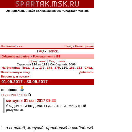
Официальный сайт болельщиков ФК "Спартак" Москва
Полная версия
Вход
•
Регистрация
FAQ
•
Поиск
Общение на сайте
Гостевая книга ВВ
»
Пред. тема
|
След. тема
Страница
180
из
182
[ Сообщений: 9069 ]
На страницу
Пред.
1
...
177
,
178
,
179
,
180
,
181
,
182
След.
Начать новую тему
Добавить
Версия для печати
01.09.2017 - 30.09.2017
mmmmm
-
01 сен 2017 10:16
митхун » 01 сен 2017 09:33
Академия и не должна давать сиюминутный
результат.
"...о великий, могучий, правдивый и свободный