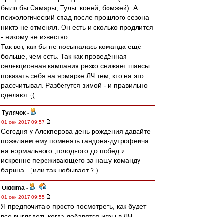
было бы Самары, Тулы, коней, бомжей). А
психологический спад после прошлого сезона
никто не отменял. Он есть и сколько продлится
- никому не известно...
Так вот, как бы не посыпалась команда ещё
больше, чем есть. Так как проведённая
селекционная кампания резко снижает шансы
показать себя на ярмарке ЛЧ тем, кто на это
рассчитывал. Разбегутся зимой - и правильно
сделают ((
Тулячок
-
01 сен 2017 09:57
Сегодня у Алекперова день рождения,давайте
пожелаем ему поменять гандона-дутрофеича
на нормального ,голодного до побед и
искренне переживающего за нашу команду
барина.（или так небывает？）
Olddima
-
01 сен 2017 09:55
Я предпочитаю просто посмотреть, как будет
все выглядеть когда добавятся игры в ЛЧ.