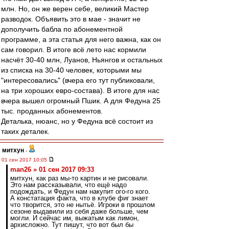
млн. Но, он же верен себе, великий Мастер
разводок. Объявить это в мае - значит не
дополучить бабла по абонементной
программе, а эта статья для него важна, как он
сам говорил. В итоге всё лето нас кормили
насчёт 30-40 млн, Луанов, Ньянгов и остальных
из списка на 30-40 человек, которыми мы
"интересовались" (вчера его тут публиковали,
на три хороших евро-состава). В итоге для нас
вчера вышел огромный Пшик. А для Федуна 25
тыс. проданных абонементов.
Деталька, нюанс, но у Федуна всё состоит из
таких деталек.
митхун
-
01 сен 2017 10:05
man26 » 01 сен 2017 09:33
митхун, как раз мы-то картин и не рисовали.
Это нам рассказывали, что ещё надо
подождать, и Федун нам накупит ого-го кого.
А констатация факта, что в клубе фиг знает
что творится, это не нытьё. Игроки в прошлом
сезоне выдавили из себя даже больше, чем
могли. И сейчас им, выжатым как лимон,
архисложно. Тут пишут, что вот был бы