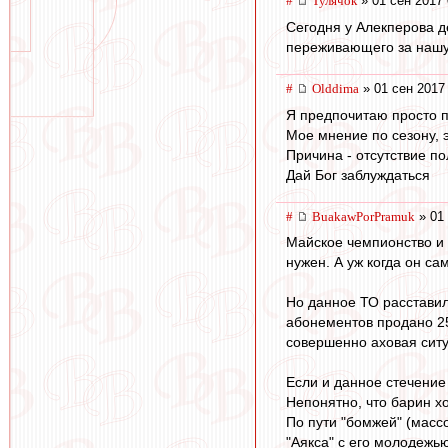
#
Тулячок
» 01 сен 2017 
Сегодня у Алекперова д
переживающего за наш
#
Olddima
» 01 сен 2017
Я предпочитаю просто по
Мое мнение по сезону, э
Причина - отсутствие п
Дай Бог заблуждаться
#
BuakawPorPramuk
» 01 
Майское чемпионство и 
нужен. А уж когда он са
Но данное ТО расставил
абонементов продано 25
совершенно аховая ситу
Если и данное стечение 
Непонятно, что барин хо
По пути "бомжей" (массо
"Аякса" с его молодежью