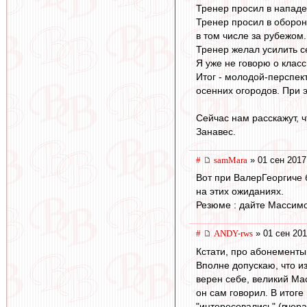
Тренер просил в нападе
Тренер просил в оборону
в том числе за рубежом.
Тренер желал усилить с
Я уже не говорю о класс
Итог - молодой-перспек
осенних огородов. При э
Сейчас нам расскажут, ч
Занавес.
#
samMara
» 01 сен 2017
Вот при ВалерГеоргиче 
на этих ожиданиях.
Резюме : дайте Массимо 
#
ANDY-rws
» 01 сен 201
Кстати, про абонементы.
Вполне допускаю, что из
верен себе, великий Мас
он сам говорил. В итоге
"интересовались" (вчера