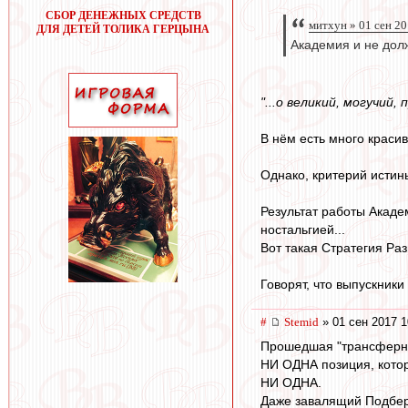
СБОР ДЕНЕЖНЫХ СРЕДСТВ
митхун » 01 сен 20
ДЛЯ ДЕТЕЙ ТОЛИКА ГЕРЦЫНА
Академия и не дол
"...о великий, могучий,
В нём есть много красив
Однако, критерий истины
Результат работы Акаде
ностальгией...
Вот такая Стратегия Раз
Говорят, что выпускник
#
Stemid
» 01 сен 2017 1
Прошедшая "трансферная
НИ ОДНА позиция, котору
НИ ОДНА.
Даже завалящий Подбер