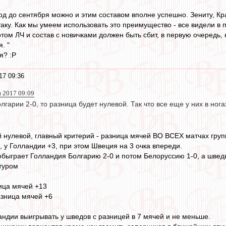
д до сентября можно и этим составом вполне успешно. Зениту, Кр
таку. Как мы умеем использовать это преимущество - все видели в
том ЛЧ и состав с новичками должен быть сбит, в первую очередь, к
. "
я? :P
17 09:36
н 2017 09:09
лгарии 2-0, то разница будет нулевой. Так что все еще у них в нога
 нулевой, главный критерий - разница мячей ВО ВСЕХ матчах груп
, у Голландии +3, при этом Швеция на 3 очка впереди.
 обыграет Голландия Болгарию 2-0 и потом Белоруссию 1-0, а шведы
туром
ица мячей +13
азница мячей +6
ландии выигрывать у шведов с разницей в 7 мячей и не меньше.