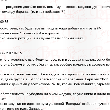
09:57
ень рождения,давайте пожелаем ему поменять гандона-дутрофеича
у команду барина.（или так небывает？）
 09:55
смотреть, как будет все выглядеть когда добавятся игры в ЛЧ.
то не выше 4го места и 4 е в группе.
олноценной ротации, а в случае травм полный швах.
сен 2017 09:55
многочисленные вью Федуна поселили в сердцах спартаковских бол
могона бахнул в гостях у Урганта, так вообще начались массовые и
о все по своим местам. В команда еще с прошлого сезона появился
к, даже группа в ЛЧ попалась вполне играбельная. Бери эти 20-25
ация с деньгами у всех клубов РФПЛ, кроме "бомжатника", отрывай
обстоятельств не убедило ни в чем Федуна, то уже никто и ничто не
чет.
вые закупки) не идет, по пути условной "Баварии" (забирай лучших 
 он тоже не идет. Занавес.