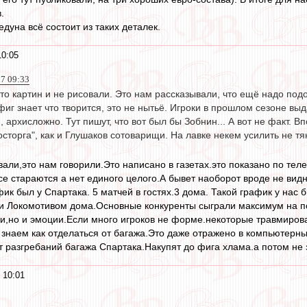
.
едуна всё состоит из таких деталек.
10:05
17 09:33
-то картин и не рисовали. Это нам рассказывали, что ещё надо подо
 фиг знает что творится, это не нытьё. Игроки в прошлом сезоне вы
 архисложно. Тут пишут, что вот был бы Зобнин... А вот не факт. 
осторга", как и Глушаков сотоварищи. На лавке некем усилить не тя
али,это нам говорили.Это написано в газетах.это показано по теле
все стараются а нет единого целого.А бывет наоборот вроде не ви
ик был у Спартака. 5 матчей в гостях.3 дома. Такой график у нас 
 и Локомотивом дома.Основные конкуренты сыграли максимум на по
ки,но и эмоции.Если много игроков не форме.некоторые травмиро
 знаем как отделаться от багажа.Это даже отражено в компьютерных
 разгребаний багажа Спартака.Накупят до фига хлама.а потом не з
 10:01