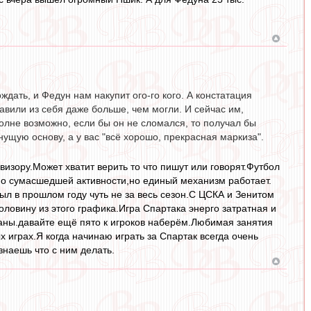
ждать, и Федун нам накупит ого-го кого. А констатация
давили из себя даже больше, чем могли. И сейчас им,
Вполне возможно, если бы он не сломался, то получал бы
нущую основу, а у вас "всё хорошо, прекрасная маркиза".
визору.Может хватит верить то что пишут или говорят.Футбол
дно сумасшедшей активности,но единый механизм работает.
был в прошлом году чуть не за весь сезон.С ЦСКА и Зенитом
ловину из этого графика.Игра Спартака энерго затратная и
ваны.давайте ещё пято к игроков наберём.Любимая занятия
 играх.Я когда начинаю играть за Спартак всегда очень
наешь что с ним делать.