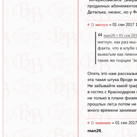
проданных абонементов
Деталька, нюанс, но у Ф
#
митхун
» 01 сен 2017 
man26 » 01 сен 20
митхун, как раз мы
факта, что в клубе
выжатым как лимон,
такие же порции "в
Опять это нам рассказыв
эта такая штука.Вроде 
Не забывайте какой граф
в гостях.с Краснодаром
не только в плане физи
прошлых лет,а потом не
много времени занимает
#
mmmmm
» 01 сен 2017
man26
,