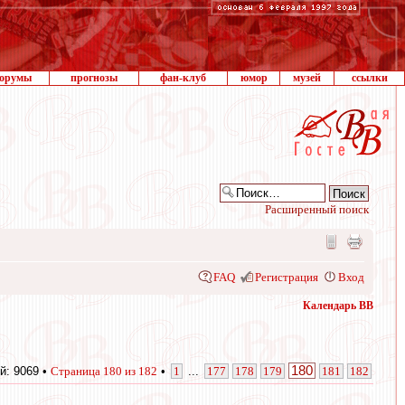
орумы
прогнозы
фан-клуб
юмор
музей
ссылки
Расширенный поиск
FAQ
Регистрация
Вход
Календарь ВВ
180
й: 9069 •
Страница
180
из
182
•
1
...
177
178
179
181
182