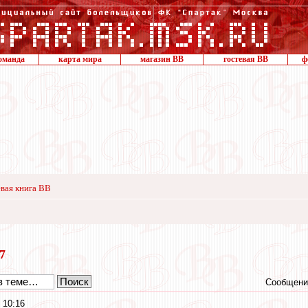
оманда
карта мира
магазин ВВ
гостевая ВВ
ф
вая книга ВВ
17
Сообщени
 10:16