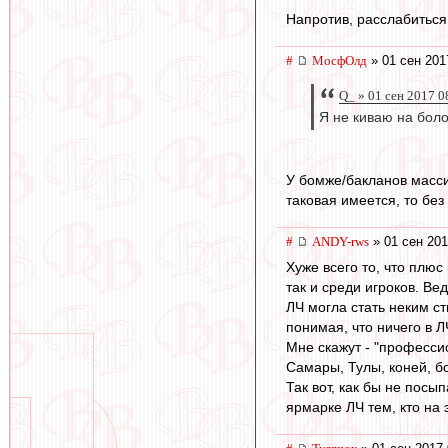
Напротив, расслабиться
#
МосфОлд
» 01 сен 201
Q_ » 01 сен 2017 0
Я не киваю на бол
У бомже/бакланов масси
таковая имеется, то без
#
ANDY-rws
» 01 сен 201
Хуже всего то, что плю
так и среди игроков. Ве
ЛЧ могла стать неким с
понимая, что ничего в Л
Мне скажут - "професси
Самары, Тулы, коней, бо
Так вот, как бы не пос
ярмарке ЛЧ тем, кто на 