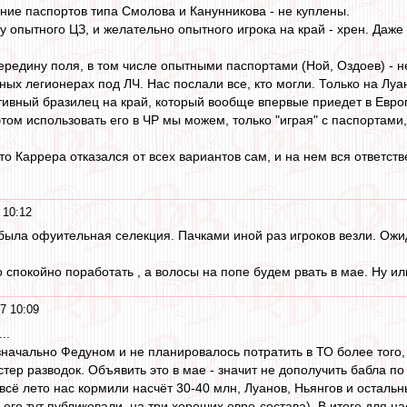
ние паспортов типа Смолова и Канунникова - не куплены.
 опытного ЦЗ, и желательно опытного игрока на край - хрен. Даже в
ередину поля, в том числе опытными паспортами (Ной, Оздоев) - 
ных легионерах под ЛЧ. Нас послали все, кто могли. Только на Луа
тивный бразилец на край, который вообще впервые приедет в Европу
том использовать его в ЧР мы можем, только "играя" с паспортами
то Каррера отказался от всех вариантов сам, и на нем вся ответстве
 10:12
была офуительная селекция. Пачками иной раз игроков везли. Ож
спокойно поработать , а волосы на попе будем рвать в мае. Ну или
7 10:09
..
начально Федуном и не планировалось потратить в ТО более того, ч
тер разводок. Объявить это в мае - значит не дополучить бабла по
 всё лето нас кормили насчёт 30-40 млн, Луанов, Ньянгов и осталь
 его тут публиковали, на три хороших евро-состава). В итоге для 