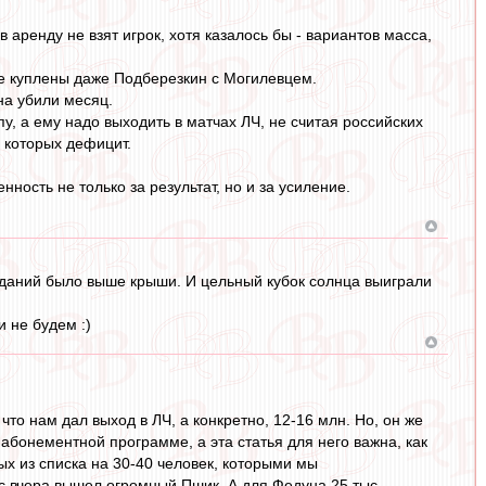
 аренду не взят игрок, хотя казалось бы - вариантов масса,
не куплены даже Подберезкин с Могилевцем.
на убили месяц.
, а ему надо выходить в матчах ЛЧ, не считая российских
, которых дефицит.
нность не только за результат, но и за усиление.
иданий было выше крыши. И цельный кубок солнца выиграли
 не будем :)
то нам дал выход в ЛЧ, а конкретно, 12-16 млн. Но, он же
 абонементной программе, а эта статья для него важна, как
ных из списка на 30-40 человек, которыми мы
нас вчера вышел огромный Пшик. А для Федуна 25 тыс.