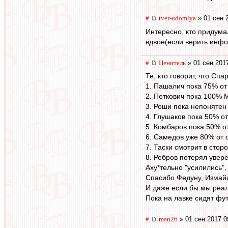
#
tver-udomlya
» 01 сен 
Интересно, кто придума
вдвое(если верить инфо
#
Ценитель
» 01 сен 201
Те, кто говорит, что Сп
1. Пашалич пока 75% от
2. Петкович пока 100% М
3. Роши пока непонятен 
4. Глушаков пока 50% от
5. Комбаров пока 50% от
6. Самедов уже 80% от 
7. Таски смотрит в стор
8. Ребров потерял увере
Аху*тельно "усилились",
Спасибо Федуну, Измайл
И даже если бы мы реал
Пока на лавке сидят фут
#
man26
» 01 сен 2017 0