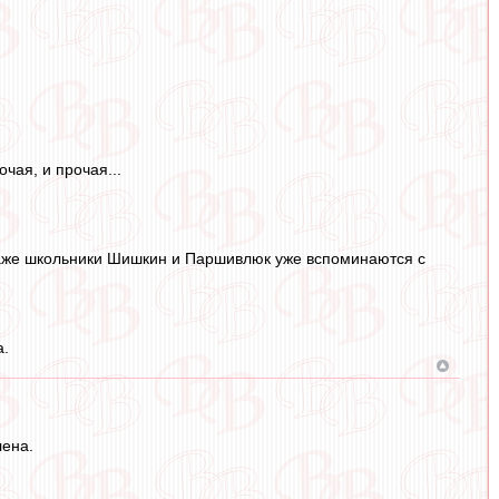
чая, и прочая...
 Даже школьники Шишкин и Паршивлюк уже вспоминаются с
а.
лена.