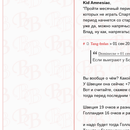
Kid Amnesiac
,
"Пройти месячный перио
которых не играть Спар
период начнется со стар
уже да, можно напрячься
Влад, ну как, напрягатьс
#
Tang-fmfan
» 01 сен 20
Dominecne » 01 се
Если выиграют у Бо
Вы вообще о чём? Какой
У Швеции она сейчас +7
Вот и считайте, скажем
тогда перед последним 
Швеция 19 очков и разн
Голландия 16 очков и р
и надо будет тогда Гол