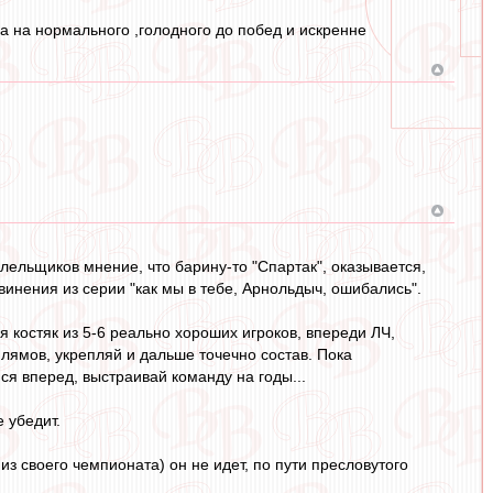
 на нормального ,голодного до побед и искренне
ельщиков мнение, что барину-то "Спартак", оказывается,
звинения из серии "как мы в тебе, Арнольдыч, ошибались".
 костяк из 5-6 реально хороших игроков, впереди ЛЧ,
 лямов, укрепляй и дальше точечно состав. Пока
ся вперед, выстраивай команду на годы...
 убедит.
из своего чемпионата) он не идет, по пути пресловутого