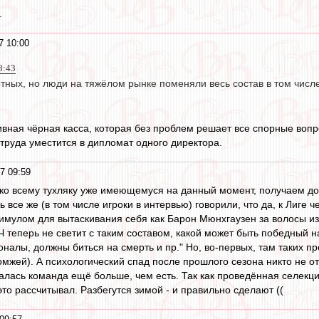
.
7 10:00
8:43
отных, но люди на тяжёлом рынке поменяли весь состав в том числ
вная чёрная касса, которая без проблем решает все спорные вопр
 труда уместится в дипломат одного директора.
7 09:59
с ко всему тухляку уже имеющемуся на данный момент, получаем д
дь все же (в том числе игроки в интервью) говорили, что да, к Лиге
тимулом для вытаскивания себя как Барон Мюнхгаузен за волосы из 
Ч теперь не светит с таким составом, какой может быть победный 
оналы, должны биться на смерть и пр." Но, во-первых, там таких п
мжей). А психологический спад после прошлого сезона никто не отм
ыпалась команда ещё больше, чем есть. Так как проведённая селек
это рассчитывал. Разбегутся зимой - и правильно сделают ((