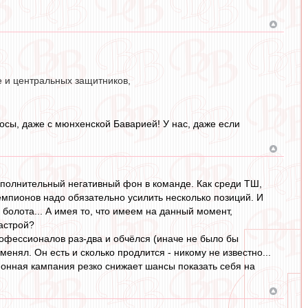
е и центральных защитников,
осы, даже с мюнхенской Баварией! У нас, даже если
ополнительный негативный фон в команде. Как среди ТШ,
 чемпионов надо обязательно усилить несколько позиций. И
болота... А имея то, что имеем на данный момент,
настрой?
рофессионалов раз-два и обчёлся (иначе не было бы
енял. Он есть и сколько продлится - никому не известно...
ционная кампания резко снижает шансы показать себя на