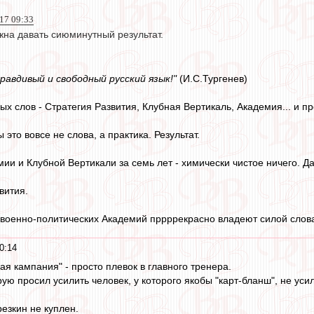
17 09:33
жна давать сиюминутный результат.
 правдивый и свободный русский язык!"
(И.С.Тургенев)
ых слов - Стратегия Развития, Клубная Вертикаль, Академия... и про
 это вовсе не слова, а практика. Результат.
мии и Клубной Вертикали за семь лет - химически чистое ничего.
вития.
и военно-политических Академий пррррекрасно владеют силой слов
0:14
 кампания" - просто плевок в главного тренера.
ю просил усилить человек, у которого якобы "карт-бланш", не уси
езкин не куплен.