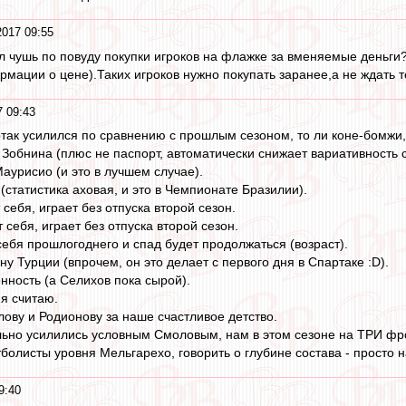
2017 09:55
л чушь по повуду покупки игроков на флажке за вменяемые деньги
рмации о цене).Таких игроков нужно покупать заранее,а не ждать т
7 09:43
артак усилился по сравнению с прошлым сезоном, то ли коне-бомжи,
 Зобнина (плюс не паспорт, автоматически снижает вариативность с
аурисио (и это в лучшем случае).
(статистика аховая, и это в Чемпионате Бразилии).
 себя, играет без отпуска второй сезон.
 себя, играет без отпуска второй сезон.
себя прошлогоднего и спад будет продолжаться (возраст).
ону Турции (впрочем, он это делает с первого дня в Спартаке :D).
нность (а Селихов пока сырой).
 я считаю.
ову и Родионову за наше счастливое детство.
ьно усилились условным Смоловым, нам в этом сезоне на ТРИ фро
болисты уровня Мельгарехо, говорить о глубине состава - просто н
9:40