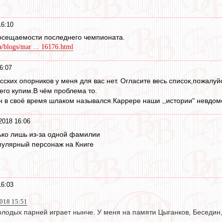
16:10
посещаемости последнего чемпионата.
a/blogs/mar ... 16176.html
6:07
сских опорников у меня для вас нет. Огласите весь список,пожалуй
его купим.В чём проблема то.
ин в своё время шлаком назывался.Каррере наши ,,истории" невдом
2018 16:06
ько лишь из-за одной фамилии
пулярный персонаж на Книге
16:03
2018 15:51
лодых парней играет нынче. У меня на памяти Цыганков, Беседин,