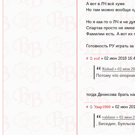
А вот в ЛЧ всё хуже.
Но там можно вообще од
Но я как-то о ЛЧ и не д
Спартак просто не имее
Фамилии есть. А вот их
Готовность РУ играть з
#
ecd
» 02 июн 2018 16:
Rishad » 02 июн 2
Потому что опорник
тогда Денисова брать на
#
Увар1969
» 02 июн 201
valdano » 02 июн 
, Беседин, Буяльск