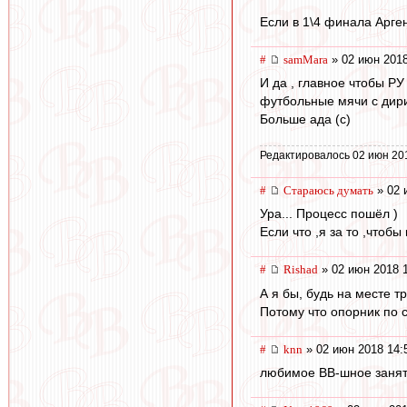
Если в 1\4 финала Арге
#
samMara
» 02 июн 2018
И да , главное чтобы Р
футбольные мячи с дир
Больше ада (с)
Редактировалось 02 июн 20
#
Стараюсь думать
» 02 
Ура... Процесс пошёл )
Если что ,я за то ,чтоб
#
Rishad
» 02 июн 2018 
А я бы, будь на месте т
Потому что опорник по с
#
knn
» 02 июн 2018 14:
любимое ВВ-шное заняти