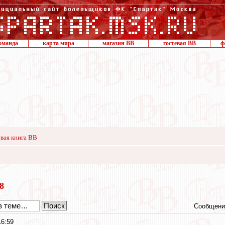
оманда
карта мира
магазин ВВ
гостевая ВВ
ф
вая книга ВВ
18
Сообщени
16:59