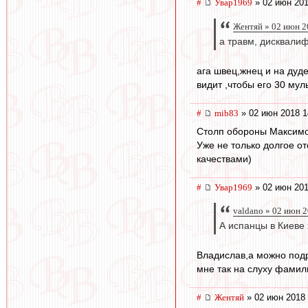
#
Увар1969
» 02 июн 201
Жентяй » 02 июн 2
а травм, дисквалиф
ага швец,жнец и на дуд
видит ,чтобы его 30 мул
#
mib83
» 02 июн 2018 1
Столп обороны Максимов
Уже не только долгое о
качествами)
#
Увар1969
» 02 июн 201
valdano » 02 июн 
А испанцы в Киеве
Владислав,а можно подр
мне так на слуху фамил
#
Жентяй
» 02 июн 2018 