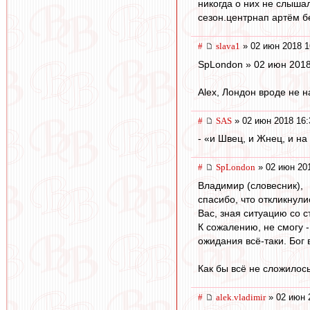
никогда о них не слыша
сезон.центрнап артём бе
#
slava1
» 02 июн 2018 1
SpLondon » 02 июн 2018
Аlex, Лондон вроде не н
#
SAS
» 02 июн 2018 16:
- «и Швец, и Жнец, и на 
#
SpLondon
» 02 июн 201
Владимир (словесник),
спасибо, что откликнули
Вас, зная ситуацию со 
К сожалению, не смогу -
ожидания всё-таки. Бог 
Как бы всё не сложилос
#
alek.vladimir
» 02 июн 