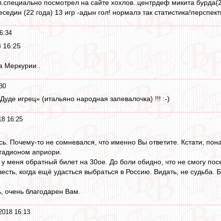
л.специально посмотрел на сайте хохлов..центрдеф микита бурда(2
седин (22 года) 13 игр -адын гол! нормалэ так статистика!перспект
6:34
 16:25
а Меркурии .
30
Дуде игрец» (итальяно народная запевалочка) !!! :-)
8 16:25
сь. Почему-то не сомневался, что именно Вы ответите. Кстати, пон
стадионом априори.
 у меня обратный билет на 30ое. До боли обидно, что не смогу пос
весть, когда ещё удасться выбраться в Россию. Видать, не судьба. Б
ь, очень благодарен Вам.
2018 16:13