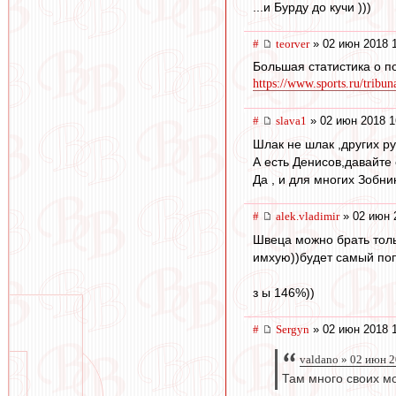
...и Бурду до кучи )))
#
teorver
» 02 июн 2018 
Большая статистика о 
https://www.sports.ru/tribun
#
slava1
» 02 июн 2018 1
Шлак не шлак ,других ру
А есть Денисов,давайте 
Да , и для многих Зобн
#
alek.vladimir
» 02 июн 
Швеца можно брать тол
имхую))будет самый по
з ы 146%))
#
Sergyn
» 02 июн 2018 
valdano » 02 июн 
Там много своих мо