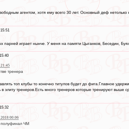
вободным агентом, хотя ему всего 30 лет. Основный деф нетолько к
 15:51
х парней играет нынче. У меня на памяти Цыганков, Беседин, Буял
15:40
 21:45
стве тренера
авлять топ клубы то конечно титулов будет до фига.Главное удержи
 в элиту тренеров.Есть много тренеров которые тренируют выше ср
15:32
н 2018 00:06
в полуфинал ЧМ