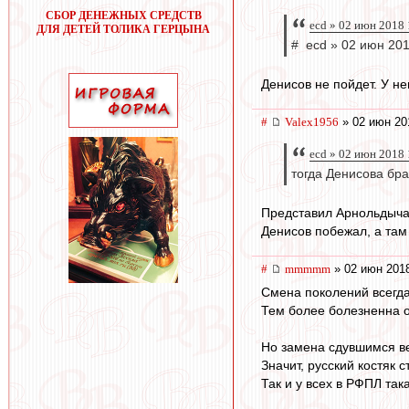
СБОР ДЕНЕЖНЫХ СРЕДСТВ
ecd » 02 июн 2018 
ДЛЯ ДЕТЕЙ ТОЛИКА ГЕРЦЫНА
# ecd » 02 июн 201
Денисов не пойдет. У не
#
Valex1956
» 02 июн 20
ecd » 02 июн 2018 
тогда Денисова бра
Представил Арнольдыча:
Денисов побежал, а там
#
mmmmm
» 02 июн 2018
Смена поколений всегда
Тем более болезненна 
Но замена сдувшимся ве
Значит, русский костяк 
Так и у всех в РФПЛ так