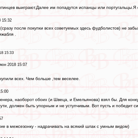
нтинцев выиграют.Далее им попадутся испанцы или португальцы.Я
 15:32
У (сразу после покупки всех советуемых здесь фудболистов) не з
ижабля .
18 15:33
июн 2018 15:07
ы купили всех. Чем больше ,тем веселее.
15:00
ренера, наоборот обоих (и Швеца, и Емельянова) взял бы. Для конк
ути, должен быть упорным и не уступчивым. Вот пусть и победит с
57
е в межсезонку - надрачивать на всякий шлак с умным видом)