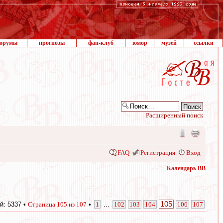
орумы
прогнозы
фан-клуб
юмор
музей
ссылки
Расширенный поиск
FAQ
Регистрация
Вход
Календарь ВВ
105
й: 5337 •
Страница
105
из
107
•
1
...
102
103
104
106
107