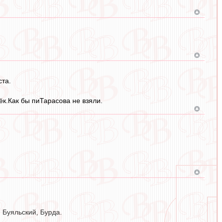
ста.
ёк.Как бы пиТарасова не взяли.
 Буяльский, Бурда.