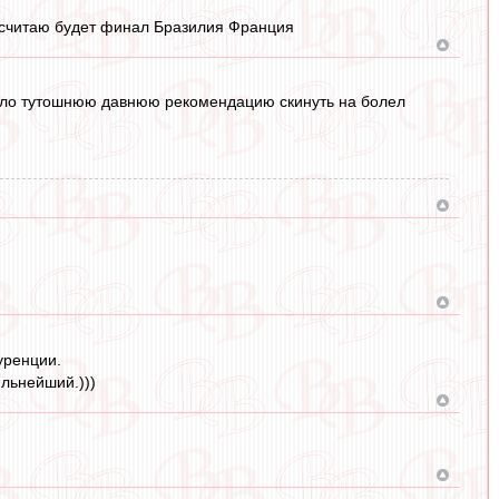
 считаю будет финал Бразилия Франция
абыло тутошнюю давнюю рекомендацию скинуть на болел
уренции.
ильнейший.)))