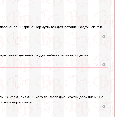
 миллионов 30 грина.Нормуль так для ротации.Федун спит и
ла наделяет отдельных людей небывалыми игроцкими
али? С фамилиями и чего те "молодые "хохлы добились? По
 с ним поработать