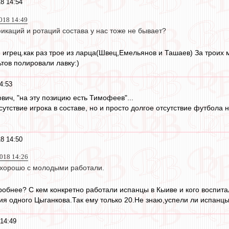
8 14:54
018 14:49
икаций и ротаций состава у нас тоже не бывает?
е игрец.как раз трое из ларца(Швец,Емельянов и Ташаев) За троих
ьтов полировали лавку:)
4:53
ич, "на эту позицию есть Тимофеев"...
тсутствие игрока в составе, но и просто долгое отсутствие футбо
8 14:50
2018 14:26
 хорошо с молодыми работали.
обнее? С кем конкретно работали испанцы в Кыиве и кого воспит
ия одного Цыганкова.Так ему только 20.Не знаю,успели ли испанцы
14:49