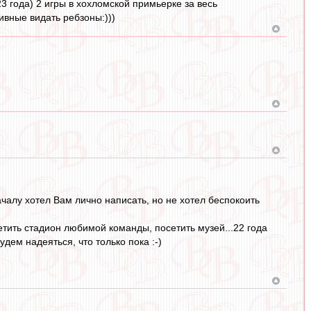
3 года) 2 игры в хохломской примьерке за весь
ивные видать ребзоны:)))
ачалу хотел Вам лично написать, но не хотел беспокоить
етить стадион любимой команды, посетить музей...22 года
удем надеяться, что только пока :-)