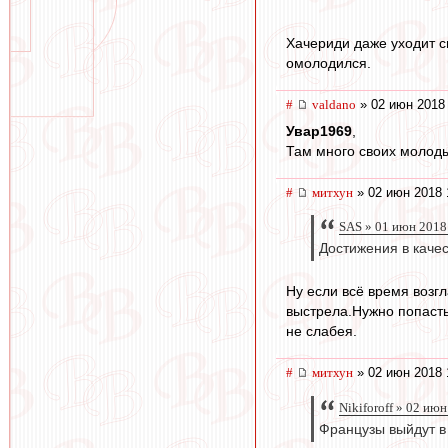
Хачериди даже уходит с
омолодился.
#
valdano
» 02 июн 2018
Увар1969
,
Там много своих молоды
#
митхун
» 02 июн 2018 
SAS » 01 июн 2018
Достижения в каче
Ну если всё время возгл
выстрела.Нужно попасть
не слабея.
#
митхун
» 02 июн 2018 
Nikiforoff » 02 ию
Французы выйдут 