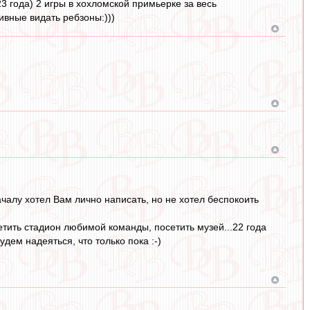
3 года) 2 игры в хохломской примьерке за весь
ивные видать ребзоны:)))
ачалу хотел Вам лично написать, но не хотел беспокоить
етить стадион любимой команды, посетить музей...22 года
удем надеяться, что только пока :-)