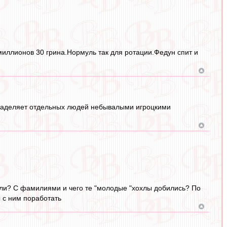
 миллионов 30 грина.Нормуль так для ротации.Федун спит и
ла наделяет отдельных людей небывалыми игроцкими
али? С фамилиями и чего те "молодые "хохлы добились? По
 с ним поработать