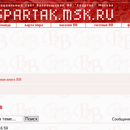
оманда
карта мира
магазин ВВ
гостевая ВВ
ф
вая книга ВВ
18
Сообщени
16:59