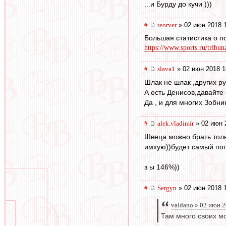
...и Бурду до кучи )))
#
teorver
» 02 июн 2018 
Большая статистика о 
https://www.sports.ru/tribun
#
slava1
» 02 июн 2018 1
Шлак не шлак ,других ру
А есть Денисов,давайте 
Да , и для многих Зобн
#
alek.vladimir
» 02 июн 
Швеца можно брать тол
имхую))будет самый по
з ы 146%))
#
Sergyn
» 02 июн 2018 
valdano » 02 июн 
Там много своих мо