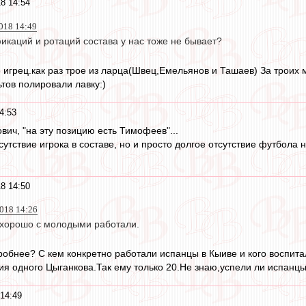
8 14:54
018 14:49
икаций и ротаций состава у нас тоже не бывает?
е игрец.как раз трое из ларца(Швец,Емельянов и Ташаев) За троих
ьтов полировали лавку:)
4:53
ич, "на эту позицию есть Тимофеев"...
тсутствие игрока в составе, но и просто долгое отсутствие футбо
8 14:50
2018 14:26
 хорошо с молодыми работали.
обнее? С кем конкретно работали испанцы в Кыиве и кого воспит
ия одного Цыганкова.Так ему только 20.Не знаю,успели ли испанцы
14:49