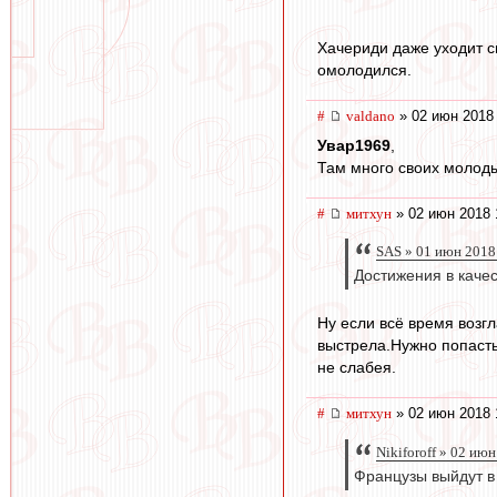
Хачериди даже уходит с
омолодился.
#
valdano
» 02 июн 2018
Увар1969
,
Там много своих молоды
#
митхун
» 02 июн 2018 
SAS » 01 июн 2018
Достижения в каче
Ну если всё время возгл
выстрела.Нужно попасть
не слабея.
#
митхун
» 02 июн 2018 
Nikiforoff » 02 ию
Французы выйдут 