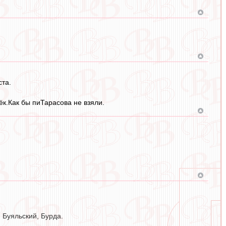
ста.
ёк.Как бы пиТарасова не взяли.
 Буяльский, Бурда.