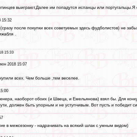
нтинцев выиграют.Далее им попадутся испанцы или португальцы.Я
 15:32
У (сразу после покупки всех советуемых здесь фудболистов) не з
ижабля .
18 15:33
июн 2018 15:07
ы купили всех. Чем больше ,тем веселее.
15:00
ренера, наоборот обоих (и Швеца, и Емельянова) взял бы. Для конк
ути, должен быть упорным и не уступчивым. Вот пусть и победит с
57
е в межсезонку - надрачивать на всякий шлак с умным видом)