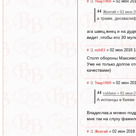
#
Увар1969
» 02 июн 201
Жентяй » 02 июн 2
а травм, дисквалиф
ага швец,жнец и на дуд
видит ,чтобы его 30 мул
#
mib83
» 02 июн 2018 1
Столп обороны Максимов
Уже не только долгое о
качествами)
#
Увар1969
» 02 июн 201
valdano » 02 июн 
А испанцы в Киеве
Владислав,а можно подр
мне так на слуху фамил
#
Жентяй
» 02 июн 2018 