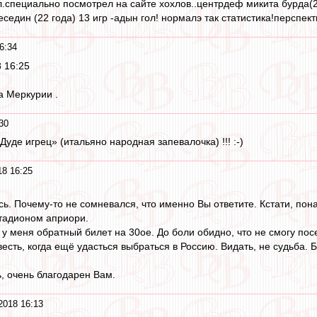
л.специально посмотрел на сайте хохлов..центрдеф микита бурда(2
седин (22 года) 13 игр -адын гол! нормалэ так статистика!перспект
6:34
 16:25
а Меркурии .
30
Дуде игрец» (итальяно народная запевалочка) !!! :-)
8 16:25
сь. Почему-то не сомневался, что именно Вы ответите. Кстати, пон
стадионом априори.
 у меня обратный билет на 30ое. До боли обидно, что не смогу пос
весть, когда ещё удасться выбраться в Россию. Видать, не судьба. Б
ь, очень благодарен Вам.
2018 16:13