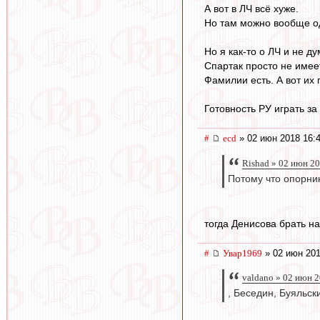
А вот в ЛЧ всё хуже.
Но там можно вообще од
Но я как-то о ЛЧ и не д
Спартак просто не имее
Фамилии есть. А вот их
Готовность РУ играть з
#
ecd
» 02 июн 2018 16:
Rishad » 02 июн 2
Потому что опорник
тогда Денисова брать на
#
Увар1969
» 02 июн 201
valdano » 02 июн 
, Беседин, Буяльск