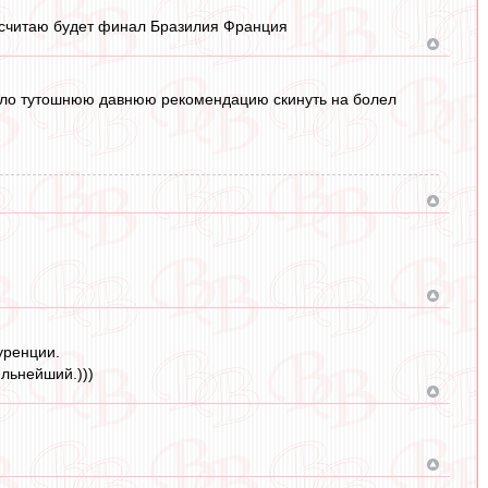
 считаю будет финал Бразилия Франция
абыло тутошнюю давнюю рекомендацию скинуть на болел
уренции.
ильнейший.)))