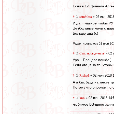
Если в 1\4 финала Арге
#
samMara
» 02 июн 2018
И да , главное чтобы Р
футбольные мячи с дир
Больше ада (с)
Редактировалось 02 июн 20
#
Стараюсь думать
» 02 
Ура... Процесс пошёл )
Если что ,я за то ,чтоб
#
Rishad
» 02 июн 2018 
А я бы, будь на месте т
Потому что опорник по с
#
knn
» 02 июн 2018 14:
любимое ВВ-шное заняти