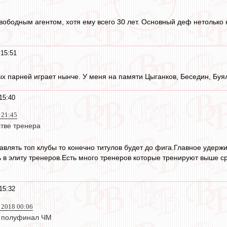
вободным агентом, хотя ему всего 30 лет. Основный деф нетолько к
 15:51
х парней играет нынче. У меня на памяти Цыганков, Беседин, Буял
15:40
 21:45
стве тренера
авлять топ клубы то конечно титулов будет до фига.Главное удержи
 в элиту тренеров.Есть много тренеров которые тренируют выше ср
15:32
н 2018 00:06
в полуфинал ЧМ