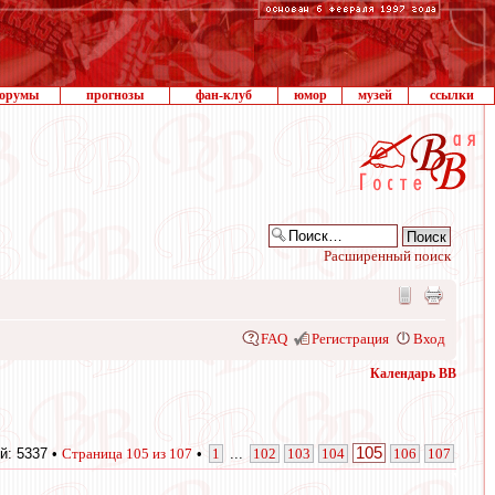
орумы
прогнозы
фан-клуб
юмор
музей
ссылки
Расширенный поиск
FAQ
Регистрация
Вход
Календарь ВВ
105
й: 5337 •
Страница
105
из
107
•
1
...
102
103
104
106
107