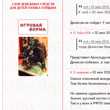
СБОР ДЕНЕЖНЫХ СРЕДСТВ
ecd » 02 июн 2018 
ДЛЯ ДЕТЕЙ ТОЛИКА ГЕРЦЫНА
# ecd » 02 июн 201
Денисов не пойдет. У не
#
Valex1956
» 02 июн 20
ecd » 02 июн 2018 
тогда Денисова бра
Представил Арнольдыча:
Денисов побежал, а там
#
mmmmm
» 02 июн 2018
Смена поколений всегда
Тем более болезненна 
Но замена сдувшимся ве
Значит, русский костяк 
Так и у всех в РФПЛ так