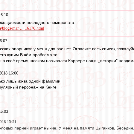
16:10
посещаемости последнего чемпионата.
a/blogs/mar ... 16176.html
6:07
сских опорников у меня для вас нет. Огласите весь список,пожалуй
его купим.В чём проблема то.
ин в своё время шлаком назывался.Каррере наши ,,истории" невдом
2018 16:06
ько лишь из-за одной фамилии
пулярный персонаж на Книге
16:03
2018 15:51
лодых парней играет нынче. У меня на памяти Цыганков, Беседин,