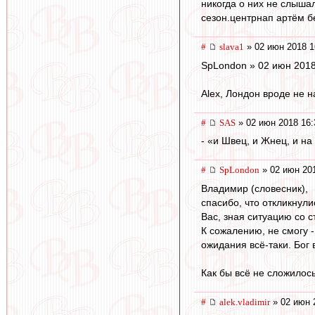
никогда о них не слыша
сезон.центрнап артём бе
#
slava1
» 02 июн 2018 1
SpLondon » 02 июн 2018
Аlex, Лондон вроде не н
#
SAS
» 02 июн 2018 16:
- «и Швец, и Жнец, и на 
#
SpLondon
» 02 июн 201
Владимир (словесник),
спасибо, что откликнули
Вас, зная ситуацию со 
К сожалению, не смогу -
ожидания всё-таки. Бог 
Как бы всё не сложилос
#
alek.vladimir
» 02 июн 