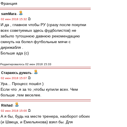
Франция
samMara
-
02 июн 2018 15:32
И да , главное чтобы РУ (сразу после покупки
всех советуемых здесь фудболистов) не
забыло тутошнюю давнюю рекомендацию
скинуть на болел футбольные мячи с
дирижабля .
Больше ада (с)
Редактировалось 02 июн 2018 15:33
Стараюсь думать
-
02 июн 2018 15:07
Ура... Процесс пошёл )
Если что ,я за то ,чтобы купили всех. Чем
больше ,тем веселее.
Rishad
-
02 июн 2018 15:00
А я бы, будь на месте тренера, наоборот обоих
(и Швеца, и Емельянова) взял бы. Для