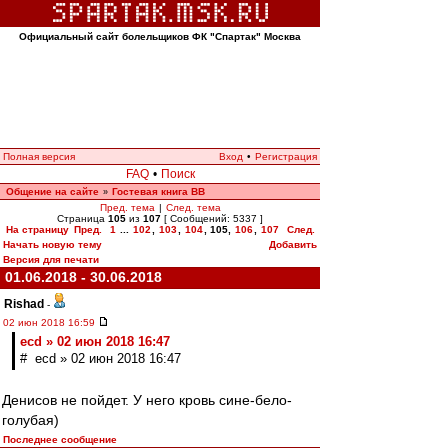
Официальный сайт болельщиков ФК "Спартак" Москва
Полная версия
Вход
•
Регистрация
FAQ
•
Поиск
Общение на сайте
Гостевая книга ВВ
»
Пред. тема
|
След. тема
Страница
105
из
107
[ Сообщений: 5337 ]
На страницу
Пред.
1
...
102
,
103
,
104
,
105
,
106
,
107
След.
Начать новую тему
Добавить
Версия для печати
01.06.2018 - 30.06.2018
Rishad
-
02 июн 2018 16:59
ecd » 02 июн 2018 16:47
# ecd » 02 июн 2018 16:47
Денисов не пойдет. У него кровь сине-бело-
голубая)
Последнее сообщение