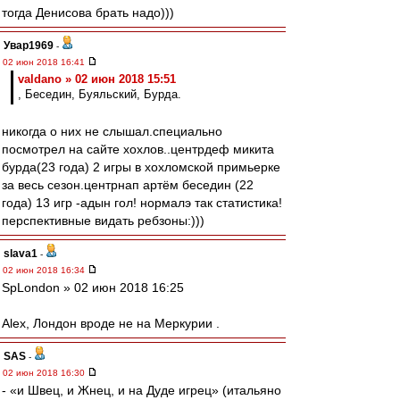
тогда Денисова брать надо)))
Увар1969
-
02 июн 2018 16:41
valdano » 02 июн 2018 15:51
, Беседин, Буяльский, Бурда.
никогда о них не слышал.специально
посмотрел на сайте хохлов..центрдеф микита
бурда(23 года) 2 игры в хохломской примьерке
за весь сезон.центрнап артём беседин (22
года) 13 игр -адын гол! нормалэ так статистика!
перспективные видать ребзоны:)))
slava1
-
02 июн 2018 16:34
SpLondon » 02 июн 2018 16:25
Аlex, Лондон вроде не на Меркурии .
SAS
-
02 июн 2018 16:30
- «и Швец, и Жнец, и на Дуде игрец» (итальяно