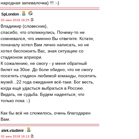
народная запевалочка) !!! :-)
SpLondon
-
02 июн 2018 16:25
Владимир (словесник),
спасибо, что откликнулись. Почему-то не
сомневался, что именно Вы ответите. Кстати,
поначалу хотел Вам лично написать, но не
хотел беспокоить Вас, зная ситуацию со
стадионом априори.
К сожалению, не смогу - у меня обратный
билет на 30ое. До боли обидно, что не смогу
посетить стадион любимой команды, посетить
музей...22 года ожидания всё-таки. Бог весть,
когда ещё удасться выбраться в Россию.
Видать, не судьба. Будем надеяться, что
только пока :-)
Как бы всё не сложилось, очень благодарен
Вам.
alek.vladimir
-
02 июн 2018 16:13