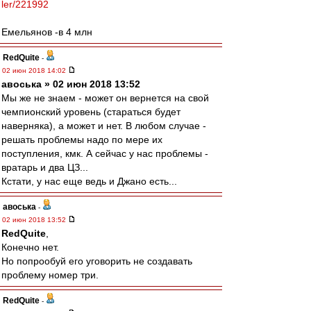
ler/221992
Емельянов -в 4 млн
RedQuite
-
02 июн 2018 14:02
авоська » 02 июн 2018 13:52
Мы же не знаем - может он вернется на свой
чемпионский уровень (стараться будет
наверняка), а может и нет. В любом случае -
решать проблемы надо по мере их
поступления, кмк. А сейчас у нас проблемы -
вратарь и два ЦЗ...
Кстати, у нас еще ведь и Джано есть...
авоська
-
02 июн 2018 13:52
RedQuite
,
Конечно нет.
Но попрообуй его уговорить не создавать
проблему номер три.
RedQuite
-