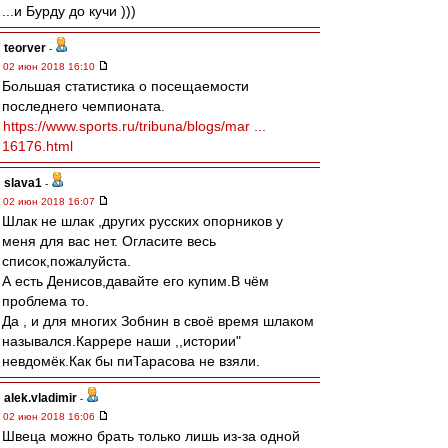
...и Бурду до кучи )))
teorver
-
02 июн 2018 16:10
Большая статистика о посещаемости
последнего чемпионата.
https://www.sports.ru/tribuna/blogs/mar ...
16176.html
slava1
-
02 июн 2018 16:07
Шлак не шлак ,других русских опорников у
меня для вас нет. Огласите весь
список,пожалуйста.
А есть Денисов,давайте его купим.В чём
проблема то.
Да , и для многих Зобнин в своё время шлаком
назывался.Каррере наши ,,истории"
невдомёк.Как бы пиТарасова не взяли.
alek.vladimir
-
02 июн 2018 16:06
Швеца можно брать только лишь из-за одной