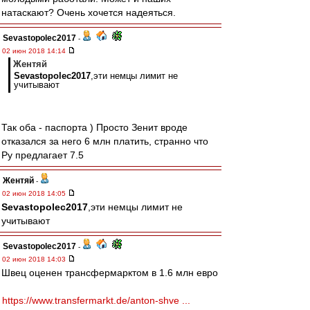
натаскают? Очень хочется надеяться.
Sevastopolec2017
-
02 июн 2018 14:14
Жентяй
Sevastopolec2017
,эти немцы лимит не
учитывают
Так оба - паспорта ) Просто Зенит вроде
отказался за него 6 млн платить, странно что
Ру предлагает 7.5
Жентяй
-
02 июн 2018 14:05
Sevastopolec2017
,эти немцы лимит не
учитывают
Sevastopolec2017
-
02 июн 2018 14:03
Швец оценен трансфермарктом в 1.6 млн евро
https://www.transfermarkt.de/anton-shve ...