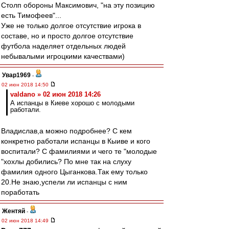
Столп обороны Максимович, "на эту позицию
есть Тимофеев"...
Уже не только долгое отсутствие игрока в
составе, но и просто долгое отсутствие
футбола наделяет отдельных людей
небывалыми игроцкими качествами)
Увар1969
-
02 июн 2018 14:50
valdano » 02 июн 2018 14:26
А испанцы в Киеве хорошо с молодыми
работали.
Владислав,а можно подробнее? С кем
конкретно работали испанцы в Кыиве и кого
воспитали? С фамилиями и чего те "молодые
"хохлы добились? По мне так на слуху
фамилия одного Цыганкова.Так ему только
20.Не знаю,успели ли испанцы с ним
поработать
Жентяй
-
02 июн 2018 14:49