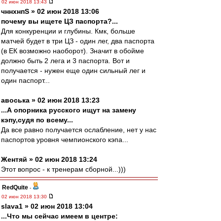
02 июн 2018 13:43
чннхнпS » 02 июн 2018 13:06
почему вы ищете ЦЗ паспорта?...
Для конкуренции и глубины. Кмк, больше
матчей будет в три ЦЗ - один лег, два паспорта
(в ЕК возможно наоборот). Значит в обойме
должно быть 2 лега и 3 паспорта. Вот и
получается - нужен еще один сильный лег и
один паспорт...
авоська » 02 июн 2018 13:23
...А опорника русского ищут на замену
кэпу,судя по всему...
Да все равно получается ослабление, нет у нас
паспортов уровня чемпионского кэпа...
Жентяй » 02 июн 2018 13:24
Этот вопрос - к тренерам сборной...)))
RedQuite
-
02 июн 2018 13:30
slava1 » 02 июн 2018 13:04
...Что мы сейчас имеем в центре: