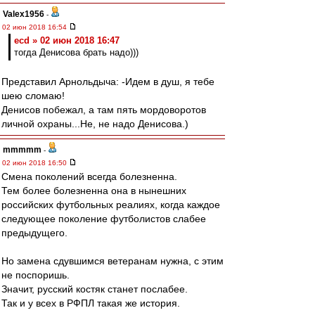
Valex1956
-
02 июн 2018 16:54
ecd » 02 июн 2018 16:47
тогда Денисова брать надо)))
Представил Арнольдыча: -Идем в душ, я тебе
шею сломаю!
Денисов побежал, а там пять мордоворотов
личной охраны...Не, не надо Денисова.)
mmmmm
-
02 июн 2018 16:50
Смена поколений всегда болезненна.
Тем более болезненна она в нынешних
российских футбольных реалиях, когда каждое
следующее поколение футболистов слабее
предыдущего.
Но замена сдувшимся ветеранам нужна, с этим
не поспоришь.
Значит, русский костяк станет послабее.
Так и у всех в РФПЛ такая же история.