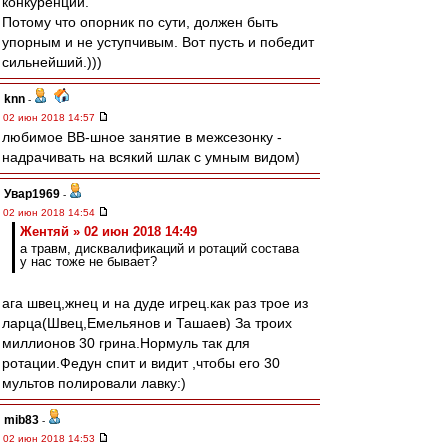
конкуренции.
Потому что опорник по сути, должен быть
упорным и не уступчивым. Вот пусть и победит
сильнейший.)))
knn
-
02 июн 2018 14:57
любимое ВВ-шное занятие в межсезонку -
надрачивать на всякий шлак с умным видом)
Увар1969
-
02 июн 2018 14:54
Жентяй » 02 июн 2018 14:49
а травм, дисквалификаций и ротаций состава
у нас тоже не бывает?
ага швец,жнец и на дуде игрец.как раз трое из
ларца(Швец,Емельянов и Ташаев) За троих
миллионов 30 грина.Нормуль так для
ротации.Федун спит и видит ,чтобы его 30
мультов полировали лавку:)
mib83
-
02 июн 2018 14:53