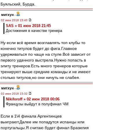
Буяльский, Бурда.
митхун
-
02 июн 2018 15:40
SAS » 01 июн 2018 21:45
Достижения в качестве тренера
Ну если всё время возглавлять топ клубы то
конечно титулов будет до фига.Главное
удерживаться по чаще на стуле.Всё зависит от
первого удачного выстрела.Нужно попасть в
элиту тренеров.Есть много тренеров которые
тренируют выше средние команды и не имеют
столько титулов,но они ничуть не слабея.
митхун
-
02 июн 2018 15:32
Nikiforoff » 02 июн 2018 00:06
Французы выйдут в полуфинал ЧМ
Если в 1\4 финала Аргентинцев
выиграют.Далее им попадутся испанцы или
португальцы.Я считаю будет финал Бразилия