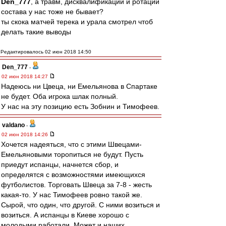
Den_777
, а травм, дисквалификаций и ротаций
состава у нас тоже не бывает?
ты скока матчей терека и урала смотрел чтоб
делать такие выводы
Редактировалось 02 июн 2018 14:50
Den_777
-
02 июн 2018 14:27
Надеюсь ни Цвеца, ни Емельянова в Спартаке
не будет. Оба игрока шлак полный.
У нас на эту позицию есть Зобнин и Тимофеев.
valdano
-
02 июн 2018 14:26
Хочется надеяться, что с этими Швецами-
Емельяновыми торопиться не будут. Пусть
приедут испанцы, начнется сбор, и
определятся с возможностями имеющихся
футболистов. Торговать Швеца за 7-8 - жесть
какая-то. У нас Тимофеев ровно такой же.
Сырой, что один, что другой. С ними возиться и
возиться. А испанцы в Киеве хорошо с
молодыми работали. Может и наших