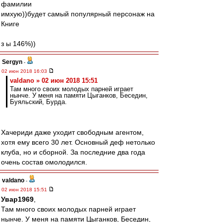
фамилии
имхую))будет самый популярный персонаж на
Книге
з ы 146%))
Sergyn
-
02 июн 2018 16:03
valdano » 02 июн 2018 15:51
Там много своих молодых парней играет
нынче. У меня на памяти Цыганков, Беседин,
Буяльский, Бурда.
Хачериди даже уходит свободным агентом,
хотя ему всего 30 лет. Основный деф нетолько
клуба, но и сборной. За последние два года
очень состав омолодился.
valdano
-
02 июн 2018 15:51
Увар1969
,
Там много своих молодых парней играет
нынче. У меня на памяти Цыганков, Беседин,