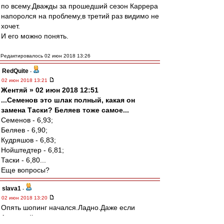
по всему.Дважды за прошедший сезон Каррера
напоролся на проблему,в третий раз видимо не
хочет.
И его можно понять.
Редактировалось 02 июн 2018 13:26
RedQuite
-
02 июн 2018 13:21
Жентяй » 02 июн 2018 12:51
...Семенов это шлак полный, какая он
замена Таски? Беляев тоже самое...
Семенов - 6,93;
Беляев - 6,90;
Кудряшов - 6,83;
Нойштедтер - 6,81;
Таски - 6,80...
Еще вопросы?
slava1
-
02 июн 2018 13:20
Опять шопинг начался.Ладно.Даже если
Антоха уйдет.