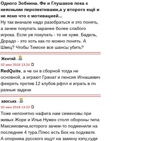
Одного Зобнина. Фе и Глушаков пока с
неясными перспективами,а у второго ещё и
не ясно что с мотивацией...
Ну так вначале надо разобраться и это понять,
а зачем покупать заранее более слабого
игрока. Если уж покупать - то не хуже. Бадель,
Дорадо - это хоть как-то можно понять. А
Швец? Чтобы Тимохе все шансы убить?
Жентяй
-
02 июн 2018 13:24
RedQuite
, а че он в сборной тогда не
основной, а играют Гранат и пенсия Игнашевич
феерить против 12 клубов рфпл и играть в лч
разные задачи
авоська
-
02 июн 2018 13:23
Тоже непонятно нафига нам семеновы при
живых Жоре и Илье.Нужен столп обороны типа
Максииовича,которого зачем-то подменили на
последние 4 тура.Плюс есть Бок на подхвате.
А опорника русского ищут на замену кэпу,судя