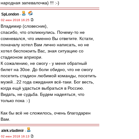
народная запевалочка) !!! :-)
SpLondon
-
02 июн 2018 16:25
Владимир (словесник),
спасибо, что откликнулись. Почему-то не
сомневался, что именно Вы ответите. Кстати,
поначалу хотел Вам лично написать, но не
хотел беспокоить Вас, зная ситуацию со
стадионом априори.
К сожалению, не смогу - у меня обратный
билет на 30ое. До боли обидно, что не смогу
посетить стадион любимой команды, посетить
музей...22 года ожидания всё-таки. Бог весть,
когда ещё удасться выбраться в Россию.
Видать, не судьба. Будем надеяться, что
только пока :-)
Как бы всё не сложилось, очень благодарен
Вам.
alek.vladimir
-
02 июн 2018 16:13