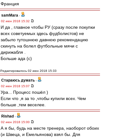
Франция
samMara
-
02 июн 2018 15:32
И да , главное чтобы РУ (сразу после покупки
всех советуемых здесь фудболистов) не
забыло тутошнюю давнюю рекомендацию
скинуть на болел футбольные мячи с
дирижабля .
Больше ада (с)
Редактировалось 02 июн 2018 15:33
Стараюсь думать
-
02 июн 2018 15:07
Ура... Процесс пошёл )
Если что ,я за то ,чтобы купили всех. Чем
больше ,тем веселее.
Rishad
-
02 июн 2018 15:00
А я бы, будь на месте тренера, наоборот обоих
(и Швеца, и Емельянова) взял бы. Для