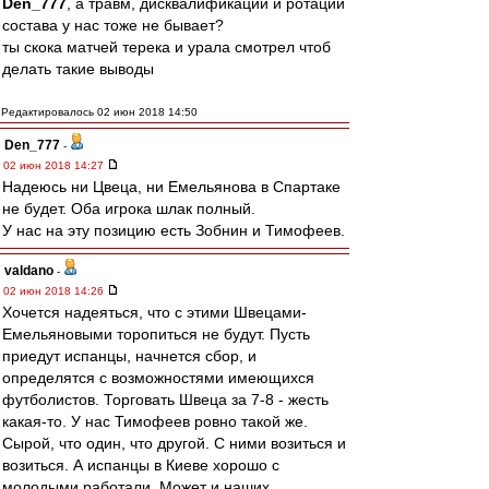
Den_777
, а травм, дисквалификаций и ротаций
состава у нас тоже не бывает?
ты скока матчей терека и урала смотрел чтоб
делать такие выводы
Редактировалось 02 июн 2018 14:50
Den_777
-
02 июн 2018 14:27
Надеюсь ни Цвеца, ни Емельянова в Спартаке
не будет. Оба игрока шлак полный.
У нас на эту позицию есть Зобнин и Тимофеев.
valdano
-
02 июн 2018 14:26
Хочется надеяться, что с этими Швецами-
Емельяновыми торопиться не будут. Пусть
приедут испанцы, начнется сбор, и
определятся с возможностями имеющихся
футболистов. Торговать Швеца за 7-8 - жесть
какая-то. У нас Тимофеев ровно такой же.
Сырой, что один, что другой. С ними возиться и
возиться. А испанцы в Киеве хорошо с
молодыми работали. Может и наших