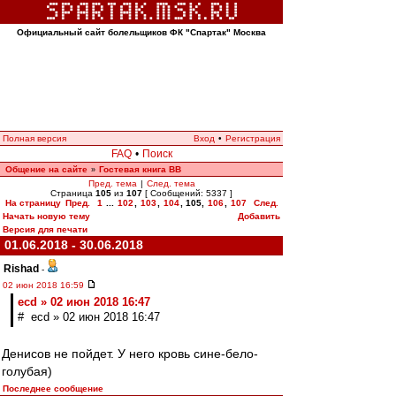
Официальный сайт болельщиков ФК "Спартак" Москва
Полная версия
Вход
•
Регистрация
FAQ
•
Поиск
Общение на сайте
Гостевая книга ВВ
»
Пред. тема
|
След. тема
Страница
105
из
107
[ Сообщений: 5337 ]
На страницу
Пред.
1
...
102
,
103
,
104
,
105
,
106
,
107
След.
Начать новую тему
Добавить
Версия для печати
01.06.2018 - 30.06.2018
Rishad
-
02 июн 2018 16:59
ecd » 02 июн 2018 16:47
# ecd » 02 июн 2018 16:47
Денисов не пойдет. У него кровь сине-бело-
голубая)
Последнее сообщение