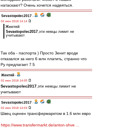
натаскают? Очень хочется надеяться.
Sevastopolec2017
-
02 июн 2018 14:14
Жентяй
Sevastopolec2017
,эти немцы лимит не
учитывают
Так оба - паспорта ) Просто Зенит вроде
отказался за него 6 млн платить, странно что
Ру предлагает 7.5
Жентяй
-
02 июн 2018 14:05
Sevastopolec2017
,эти немцы лимит не
учитывают
Sevastopolec2017
-
02 июн 2018 14:03
Швец оценен трансфермарктом в 1.6 млн евро
https://www.transfermarkt.de/anton-shve ...