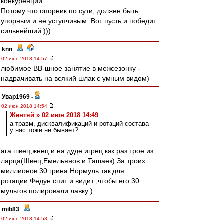
конкуренции.
Потому что опорник по сути, должен быть
упорным и не уступчивым. Вот пусть и победит
сильнейший.)))
knn
-
02 июн 2018 14:57
любимое ВВ-шное занятие в межсезонку -
надрачивать на всякий шлак с умным видом)
Увар1969
-
02 июн 2018 14:54
Жентяй » 02 июн 2018 14:49
а травм, дисквалификаций и ротаций состава
у нас тоже не бывает?
ага швец,жнец и на дуде игрец.как раз трое из
ларца(Швец,Емельянов и Ташаев) За троих
миллионов 30 грина.Нормуль так для
ротации.Федун спит и видит ,чтобы его 30
мультов полировали лавку:)
mib83
-
02 июн 2018 14:53