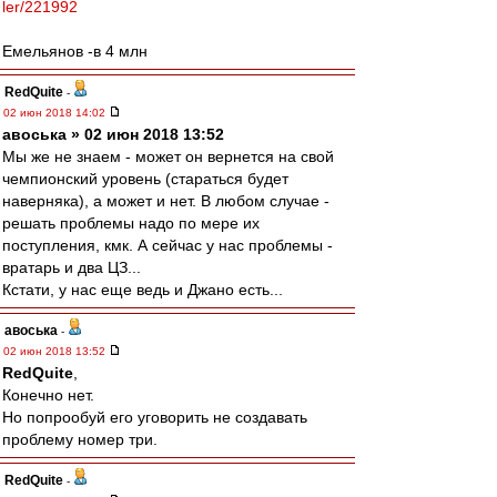
ler/221992
Емельянов -в 4 млн
RedQuite
-
02 июн 2018 14:02
авоська » 02 июн 2018 13:52
Мы же не знаем - может он вернется на свой
чемпионский уровень (стараться будет
наверняка), а может и нет. В любом случае -
решать проблемы надо по мере их
поступления, кмк. А сейчас у нас проблемы -
вратарь и два ЦЗ...
Кстати, у нас еще ведь и Джано есть...
авоська
-
02 июн 2018 13:52
RedQuite
,
Конечно нет.
Но попрообуй его уговорить не создавать
проблему номер три.
RedQuite
-