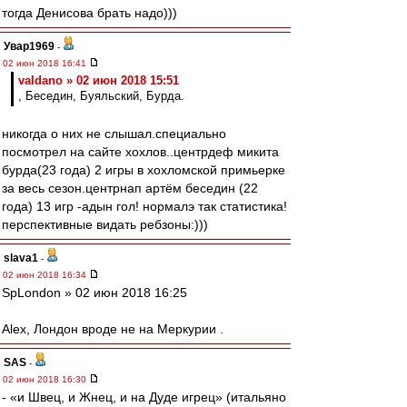
тогда Денисова брать надо)))
Увар1969
-
02 июн 2018 16:41
valdano » 02 июн 2018 15:51
, Беседин, Буяльский, Бурда.
никогда о них не слышал.специально
посмотрел на сайте хохлов..центрдеф микита
бурда(23 года) 2 игры в хохломской примьерке
за весь сезон.центрнап артём беседин (22
года) 13 игр -адын гол! нормалэ так статистика!
перспективные видать ребзоны:)))
slava1
-
02 июн 2018 16:34
SpLondon » 02 июн 2018 16:25
Аlex, Лондон вроде не на Меркурии .
SAS
-
02 июн 2018 16:30
- «и Швец, и Жнец, и на Дуде игрец» (итальяно