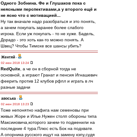
Одного Зобнина. Фе и Глушаков пока с
неясными перспективами,а у второго ещё и
не ясно что с мотивацией...
Ну так вначале надо разобраться и это понять,
а зачем покупать заранее более слабого
игрока. Если уж покупать - то не хуже. Бадель,
Дорадо - это хоть как-то можно понять. А
Швец? Чтобы Тимохе все шансы убить?
Жентяй
-
02 июн 2018 13:24
RedQuite
, а че он в сборной тогда не
основной, а играют Гранат и пенсия Игнашевич
феерить против 12 клубов рфпл и играть в лч
разные задачи
авоська
-
02 июн 2018 13:23
Тоже непонятно нафига нам семеновы при
живых Жоре и Илье.Нужен столп обороны типа
Максииовича,которого зачем-то подменили на
последние 4 тура.Плюс есть Бок на подхвате.
А опорника русского ищут на замену кэпу,судя