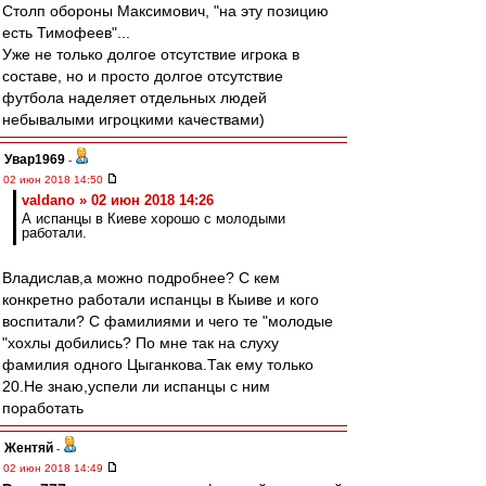
Столп обороны Максимович, "на эту позицию
есть Тимофеев"...
Уже не только долгое отсутствие игрока в
составе, но и просто долгое отсутствие
футбола наделяет отдельных людей
небывалыми игроцкими качествами)
Увар1969
-
02 июн 2018 14:50
valdano » 02 июн 2018 14:26
А испанцы в Киеве хорошо с молодыми
работали.
Владислав,а можно подробнее? С кем
конкретно работали испанцы в Кыиве и кого
воспитали? С фамилиями и чего те "молодые
"хохлы добились? По мне так на слуху
фамилия одного Цыганкова.Так ему только
20.Не знаю,успели ли испанцы с ним
поработать
Жентяй
-
02 июн 2018 14:49