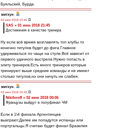
Буяльский, Бурда.
митхун
-
02 июн 2018 15:40
SAS » 01 июн 2018 21:45
Достижения в качестве тренера
Ну если всё время возглавлять топ клубы то
конечно титулов будет до фига.Главное
удерживаться по чаще на стуле.Всё зависит от
первого удачного выстрела.Нужно попасть в
элиту тренеров.Есть много тренеров которые
тренируют выше средние команды и не имеют
столько титулов,но они ничуть не слабея.
митхун
-
02 июн 2018 15:32
Nikiforoff » 02 июн 2018 00:06
Французы выйдут в полуфинал ЧМ
Если в 1\4 финала Аргентинцев
выиграют.Далее им попадутся испанцы или
португальцы.Я считаю будет финал Бразилия