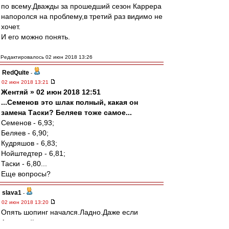
по всему.Дважды за прошедший сезон Каррера
напоролся на проблему,в третий раз видимо не
хочет.
И его можно понять.
Редактировалось 02 июн 2018 13:26
RedQuite
-
02 июн 2018 13:21
Жентяй » 02 июн 2018 12:51
...Семенов это шлак полный, какая он
замена Таски? Беляев тоже самое...
Семенов - 6,93;
Беляев - 6,90;
Кудряшов - 6,83;
Нойштедтер - 6,81;
Таски - 6,80...
Еще вопросы?
slava1
-
02 июн 2018 13:20
Опять шопинг начался.Ладно.Даже если
Антоха уйдет.