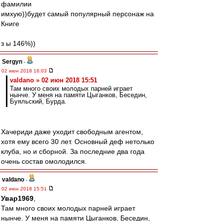
фамилии
имхую))будет самый популярный персонаж на
Книге
з ы 146%))
Sergyn
-
02 июн 2018 16:03
valdano » 02 июн 2018 15:51
Там много своих молодых парней играет
нынче. У меня на памяти Цыганков, Беседин,
Буяльский, Бурда.
Хачериди даже уходит свободным агентом,
хотя ему всего 30 лет. Основный деф нетолько
клуба, но и сборной. За последние два года
очень состав омолодился.
valdano
-
02 июн 2018 15:51
Увар1969
,
Там много своих молодых парней играет
нынче. У меня на памяти Цыганков, Беседин,