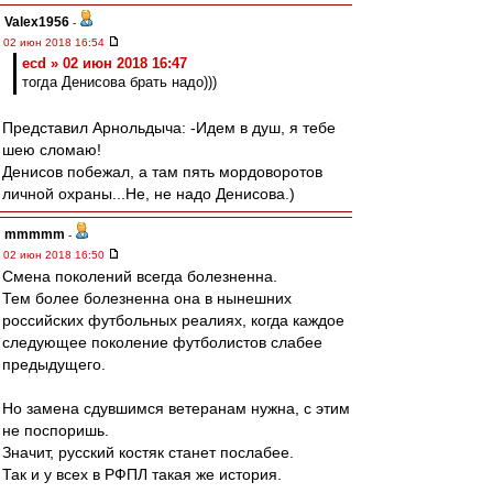
Valex1956
-
02 июн 2018 16:54
ecd » 02 июн 2018 16:47
тогда Денисова брать надо)))
Представил Арнольдыча: -Идем в душ, я тебе
шею сломаю!
Денисов побежал, а там пять мордоворотов
личной охраны...Не, не надо Денисова.)
mmmmm
-
02 июн 2018 16:50
Смена поколений всегда болезненна.
Тем более болезненна она в нынешних
российских футбольных реалиях, когда каждое
следующее поколение футболистов слабее
предыдущего.
Но замена сдувшимся ветеранам нужна, с этим
не поспоришь.
Значит, русский костяк станет послабее.
Так и у всех в РФПЛ такая же история.