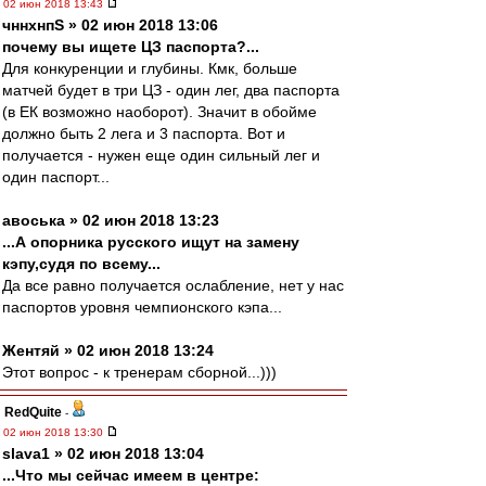
02 июн 2018 13:43
чннхнпS » 02 июн 2018 13:06
почему вы ищете ЦЗ паспорта?...
Для конкуренции и глубины. Кмк, больше
матчей будет в три ЦЗ - один лег, два паспорта
(в ЕК возможно наоборот). Значит в обойме
должно быть 2 лега и 3 паспорта. Вот и
получается - нужен еще один сильный лег и
один паспорт...
авоська » 02 июн 2018 13:23
...А опорника русского ищут на замену
кэпу,судя по всему...
Да все равно получается ослабление, нет у нас
паспортов уровня чемпионского кэпа...
Жентяй » 02 июн 2018 13:24
Этот вопрос - к тренерам сборной...)))
RedQuite
-
02 июн 2018 13:30
slava1 » 02 июн 2018 13:04
...Что мы сейчас имеем в центре: