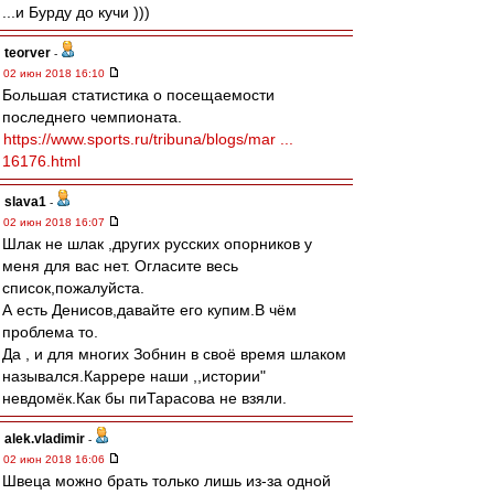
...и Бурду до кучи )))
teorver
-
02 июн 2018 16:10
Большая статистика о посещаемости
последнего чемпионата.
https://www.sports.ru/tribuna/blogs/mar ...
16176.html
slava1
-
02 июн 2018 16:07
Шлак не шлак ,других русских опорников у
меня для вас нет. Огласите весь
список,пожалуйста.
А есть Денисов,давайте его купим.В чём
проблема то.
Да , и для многих Зобнин в своё время шлаком
назывался.Каррере наши ,,истории"
невдомёк.Как бы пиТарасова не взяли.
alek.vladimir
-
02 июн 2018 16:06
Швеца можно брать только лишь из-за одной