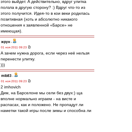
этого выйдет. А действительно, вдруг улитка
ползла в другую сторону? :) Вдруг что-то из
этого получится. Идея-то в кои веки родилась
позитивная (хоть и абсолютно никакого
отношения к заявленной «Барсе» не
имеющая).
жрун
-
01 ноя 2011 09:23
А зачем нужна дорога, если через неё нельзя
перенести улитку.
)))
mib83
-
01 ноя 2011 09:23
2 imhovich
Дим, на Барселоне мы сели без двух:) ща
вполне нормально играем - на висте и
распасах, как и положено. Не пропадут ли
наметки такой игры после зимы и способна ли
данная тактика довезти до призов - посмотрим.
Мне кажется, что отсутствие болота на втором
этапе и отсутствие еврокубков - серьезный