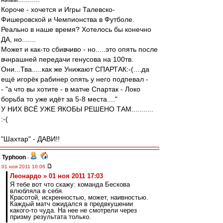
Короче - хочется и Игры Талевско-
Фишеровской и Чемпионства в Футболе.
Реально в наше время? Хотелось бы конечно
ДА, но.......
Может и как-то сбивчиво - но.....это опять после
вчнрашней передачи генусова на 100тв.
Они...Тва.....как же Унижают СПАРТАК:-(....да
ещё игорёк рабинер опять у него подпевал -
- "а что вы хотите - в матче Спартак - Локо
борьба то уже идёт за 5-8 места...."
У НИХ ВСЁ УЖЕ ЯКОБЫ РЕШЕНО ТАМ...........
:-(
"Шахтар" - ДАВИ!!
Typhoon
-
01 ноя 2011 10:06
Леонардо » 01 ноя 2011 17:03
Я тебе вот что скажу: команда Бескова
влюбляла в себя.
Красотой, искренностью, может, наивностью.
Каждый матч ожидался в предвкушении
какого-то чуда. На нее не смотрели через
призму результата только.