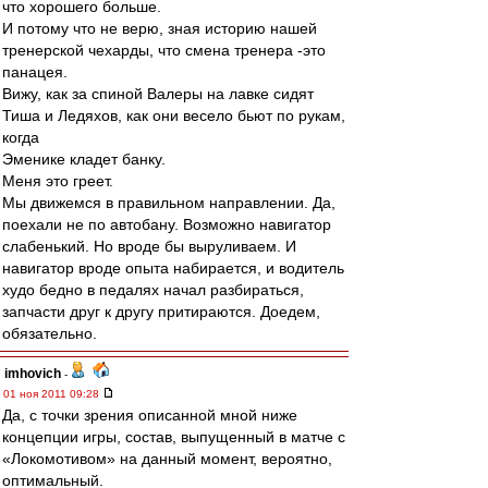
что хорошего больше.
И потому что не верю, зная историю нашей
тренерской чехарды, что смена тренера -это
панацея.
Вижу, как за спиной Валеры на лавке сидят
Тиша и Ледяхов, как они весело бьют по рукам,
когда
Эменике кладет банку.
Меня это греет.
Мы движемся в правильном направлении. Да,
поехали не по автобану. Возможно навигатор
слабенький. Но вроде бы выруливаем. И
навигатор вроде опыта набирается, и водитель
худо бедно в педалях начал разбираться,
запчасти друг к другу притираются. Доедем,
обязательно.
imhovich
-
01 ноя 2011 09:28
Да, с точки зрения описанной мной ниже
концепции игры, состав, выпущенный в матче с
«Локомотивом» на данный момент, вероятно,
оптимальный.