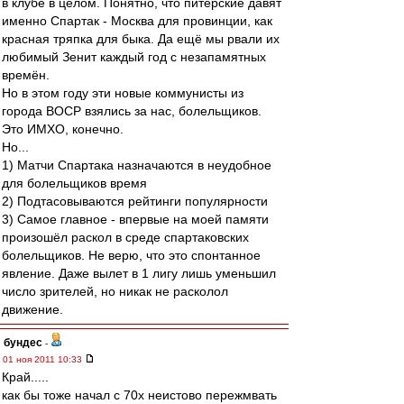
в клубе в целом. Понятно, что питерские давят
именно Спартак - Москва для провинции, как
красная тряпка для быка. Да ещё мы рвали их
любимый Зенит каждый год с незапамятных
времён.
Но в этом году эти новые коммунисты из
города ВОСР взялись за нас, болельщиков.
Это ИМХО, конечно.
Но...
1) Матчи Спартака назначаются в неудобное
для болельщиков время
2) Подтасовываются рейтинги популярности
3) Самое главное - впервые на моей памяти
произошёл раскол в среде спартаковских
болельщиков. Не верю, что это спонтанное
явление. Даже вылет в 1 лигу лишь уменьшил
число зрителей, но никак не расколол
движение.
бундес
-
01 ноя 2011 10:33
Край.....
как бы тоже начал с 70х неистово пережмвать