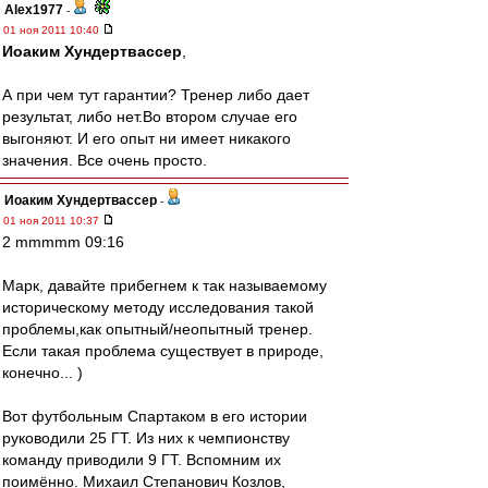
Alex1977
-
01 ноя 2011 10:40
Иоаким Хундертвассер
,
А при чем тут гарантии? Тренер либо дает
результат, либо нет.Во втором случае его
выгоняют. И его опыт ни имеет никакого
значения. Все очень просто.
Иоаким Хундертвассер
-
01 ноя 2011 10:37
2 mmmmm 09:16
Марк, давайте прибегнем к так называемому
историческому методу исследования такой
проблемы,как опытный/неопытный тренер.
Если такая проблема существует в природе,
конечно... )
Вот футбольным Спартаком в его истории
руководили 25 ГТ. Из них к чемпионству
команду приводили 9 ГТ. Вспомним их
поимённо. Михаил Степанович Козлов,