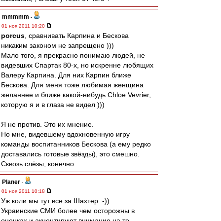
mmmmm
-
01 ноя 2011 10:20
porcus
, сравнивать Карпина и Бескова
никаким законом не запрещено )))
Мало того, я прекрасно понимаю людей, не
видевших Спартак 80-х, но искренне любящих
Валеру Карпина. Для них Карпин ближе
Бескова. Для меня тоже любимая женщина
желаннее и ближе какой-нибудь Chloe Vevrier,
которую я и в глаза не видел )))
Я не против. Это их мнение.
Но мне, видевшему вдохновенную игру
команды воспитанников Бескова (а ему редко
доставались готовые звёзды), это смешно.
Сквозь слёзы, конечно...
Planer
-
01 ноя 2011 10:18
Уж коли мы тут все за Шахтер :-))
Украинские СМИ более чем осторожны в
оценках и акцентируют внимание на то,