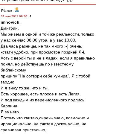
Planer
-
01 ноя 2011 09:30
imhovich
,
Дмитрий.
Мы живем в одной и той же реальности, только
у нас сейчас 08.00 утра, а у вас 10.00.
Два часа разницы, не так много :-) очень,
кстати удобно, при просмотре поздней ЛЧ.
Хоть с верой ты и не в ладах, если я правильно
понял, но действуешь по известному
библейскому
прнципу "Не сотвори себе кумира". Я с тобой
заодно
И я вижу то же, что и ты.
Есть хорошее, есть плохое и есть Легия.
И под каждым из перечисленного подпись
Карпина.
Я за него.
Потому что считаю,сиречь знаю, возможно и
иррационально, не считая досконально, не
сравнивая пристально,