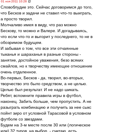
01 ноя 2011 10:28
Словоблудие это. Сейчас договоримся до того,
что Бесков и задачи не ставил что-то выиграть,
а просто творил.
Молчаливо имея в виду, что раз можно
Бескову, то можно и Валере. И догадываясь,
что если что-то и выгорит у последнего, то не в
обозримом будущем.
И забывая о том, что все эти отчаянные
тыканья и шараханья в разные стороны -
занятие, достойное уважения, безо всяких
смайлов, но к творчеству имеющее отношение
очень отдаленное.
Во-первых, Бесков - да, творил, во-вторых,
творчество это было средством, а не целью.
Целью был результат. И не надо шикать.
Ребят, вспомните правила игры в футбол,
наконец. Забить больше, чем пропустить. А не
разыграть комбинацию и получить за нее сыкс
пойнт зиро от условной Тарасовой в условном
футболе со звездами.
Будем на 3-м месте после 30 или (логическое
или) 32 туров, на выбор, - считаю, есть