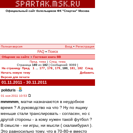
Официальный сайт болельщиков ФК "Спартак" Москва
Полная версия
Вход
•
Регистрация
FAQ
•
Поиск
Общение на сайте
Гостевая книга ВВ
»
Пред. тема
|
След. тема
Страница
180
из
182
[ Сообщений: 9069 ]
На страницу
Пред.
1
...
177
,
178
,
179
,
180
,
181
,
182
След.
Начать новую тему
Добавить
Версия для печати
01.11.2011 - 30.11.2011
poliduris
-
01 ноя 2011 10:53
mmmmm
, матчи назначаются в неудобное
время ? А руководство на что ? Ну по ящику
меньше стали транслировать - согласен, но с
другой стороны - а кому нужен такой футбол ?
В смысле - ни игры, ни мысли ( скаламбурил ).
Это равносильно тому, что в 70-80-е вместо