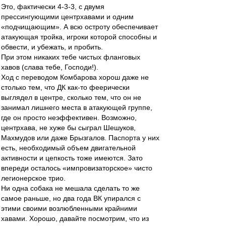
Это, фактически 4-3-3, с двумя
прессингующими центрхавами и одним
«подчищающим». А всю остроту обеспечивает
атакующая тройка, игроки которой способны и
обвести, и убежать, и пробить.
При этом никаких тебе чистых фланговых
хавов (слава тебе, Господи!).
Ход с переводом Комбарова хорош даже не
столько тем, что ДК как-то феерически
выглядел в центре, сколько тем, что он не
занимал лишнего места в атакующей группе,
где он просто неэффективен. Возможно,
центрхава, не хуже бы сыграл Шешуков,
Махмудов или даже Брызгалов. Паспорта у них
есть, необходимый объем двигательной
активности и цепкость тоже имеются. Зато
впереди осталось «импровизаторское» чисто
легионерское трио.
Ни одна собака не мешала сделать то же
самое раньше, но два года ВК упирался с
этими своими возлюбленными крайними
хавами. Хорошо, давайте посмотрим, что из