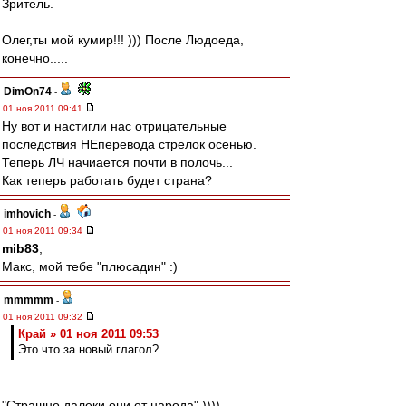
Зритель.
Олег,ты мой кумир!!! ))) После Людоеда,
конечно.....
DimOn74
-
01 ноя 2011 09:41
Ну вот и настигли нас отрицательные
последствия НЕперевода стрелок осенью.
Теперь ЛЧ начиается почти в полочь...
Как теперь работать будет страна?
imhovich
-
01 ноя 2011 09:34
mib83
,
Макс, мой тебе "плюсадин" :)
mmmmm
-
01 ноя 2011 09:32
Край » 01 ноя 2011 09:53
Это что за новый глагол?
"Страшно далеки они от народа" ))))