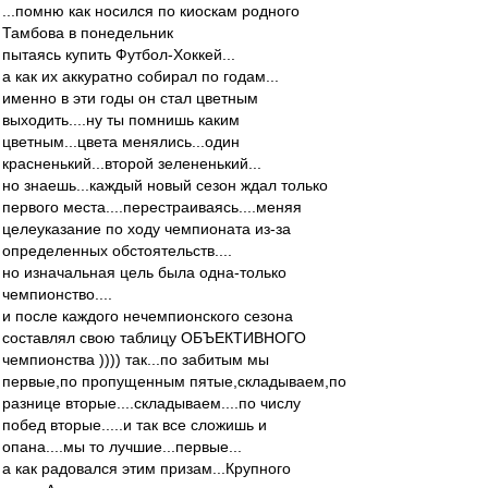
...помню как носился по киоскам родного
Тамбова в понедельник
пытаясь купить Футбол-Хоккей...
а как их аккуратно собирал по годам...
именно в эти годы он стал цветным
выходить....ну ты помнишь каким
цветным...цвета менялись...один
красненький...второй зелененький...
но знаешь...каждый новый сезон ждал только
первого места....перестраиваясь....меняя
целеуказание по ходу чемпионата из-за
определенных обстоятельств....
но изначальная цель была одна-только
чемпионство....
и после каждого нечемпионского сезона
составлял свою таблицу ОБЪЕКТИВНОГО
чемпионства )))) так...по забитым мы
первые,по пропущенным пятые,складываем,по
разнице вторые....складываем....по числу
побед вторые.....и так все сложишь и
опана....мы то лучшие...первые...
а как радовался этим призам...Крупного