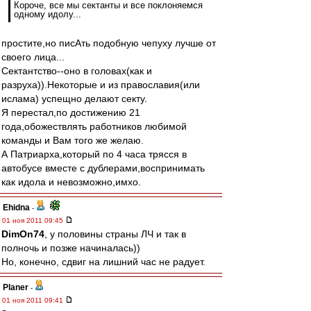
Короче, все мы сектанты и все поклоняемся
одному идолу...
простите,но писАть подобную чепуху лучше от
своего лица...
Сектантство--оно в головах(как и
разруха)).Некоторые и из православия(или
ислама) успещно делают секту.
Я перестал,по достижению 21
года,обожествлять работников любимой
команды и Вам того же желаю.
А Патриарха,который по 4 часа трясся в
автобусе вместе с дублерами,воспринимать
как идола и невозможно,имхо.
Ehidna
-
01 ноя 2011 09:45
DimOn74
, у половины страны ЛЧ и так в
полночь и позже начиналась))
Но, конечно, сдвиг на лишний час не радует.
Planer
-
01 ноя 2011 09:41