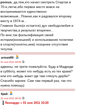
porcus
, да,тем,кто начал смотреть Спартак в
70-е,легче,ибо первое место вовсе не
воспринимается единственно
возможным...Помню,как я радовался второму
месту в 1974-м...
Главное было(и остается) дух свободолюбия и
творчества,а результат вторичен...
По мне,так фальсификация своей
истории(конюшней) и использование политики
в спорте(понятно,кем) позорнее отсутствия
титулов.
armani99
-
01 ноя 2011 09:54
админы, не трите пожалуйста. Буду в Мадриде
в субботу, может кто нибудь есть из тех краев?
или кто нибудь знает где там глянуть дерби?
Спасибо зарнее. Сам там первый раз, так что
нужна помощь)
Край
-
01 ноя 2011 09:45
Леонардо » 01 ноя 2011 10:20