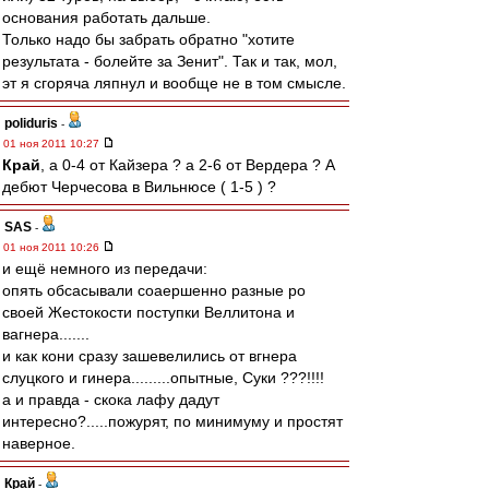
основания работать дальше.
Только надо бы забрать обратно "хотите
результата - болейте за Зенит". Так и так, мол,
эт я сгоряча ляпнул и вообще не в том смысле.
poliduris
-
01 ноя 2011 10:27
Край
, а 0-4 от Кайзера ? а 2-6 от Вердера ? А
дебют Черчесова в Вильнюсе ( 1-5 ) ?
SAS
-
01 ноя 2011 10:26
и ещё немного из передачи:
опять обсасывали соаершенно разные ро
своей Жестокости поступки Веллитона и
вагнера.......
и как кони сразу зашевелились от вгнера
слуцкого и гинера.........опытные, Суки ???!!!!
а и правда - скока лафу дадут
интересно?.....пожурят, по минимуму и простят
наверное.
Край
-