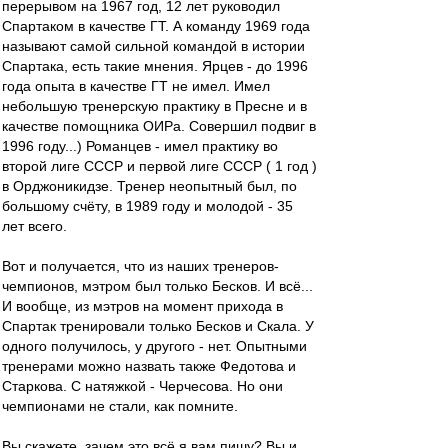
перерывом на 1967 год, 12 лет руководил
Спартаком в качестве ГТ. А команду 1969 года
называют самой сильной командой в истории
Спартака, есть такие мнения. Ярцев - до 1996
года опыта в качестве ГТ не имел. Имел
небольшую тренерскую практику в Пресне и в
качестве помощника ОИРа. Совершил подвиг в
1996 году...) Романцев - имел практику во
второй лиге СССР и первой лиге СССР ( 1 год )
в Орджоникидзе. Тренер неопытный был, по
большому счёту, в 1989 году и молодой - 35
лет всего.
Вот и получается, что из наших тренеров-
чемпионов, мэтром был только Бесков. И всё...
И вообще, из мэтров на момент прихода в
Спартак тренировали только Бесков и Скала. У
одного получилось, у другого - нет. Опытными
тренерами можно назвать также Федотова и
Старкова. С натяжкой - Черчесова. Но они
чемпионами не стали, как помните.
Вы скажете, зачем это всё я вам пишу? Вы и