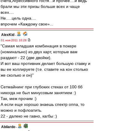
счета,Агрессивного гостя...и прочее....и ведь
брали мы эти призы больше всех и чаще
всех....
Не.....цель одна....
впрочем «Каждому свое»...
AlexKid
-
01 ноя 2011 10:28
"Самая младшая комбинация в покере
(номинально) из двух карт, которые вам
раздают - 22 (две двойки).
И вот ваш противник делает большую ставку и
вы ее коллируете (т.е. ставите на кон столько
же сколько и он)"
Сетмайнинг при глубоких стеках от 100 бб
никогда не был минусовым занятием :)
Так, меж прочим :)
А если еще хорошо знаешь спектр оппа, то
можно и пофлоатить.
22 - далеко не гавно, кагбы :)
Abilardo
-