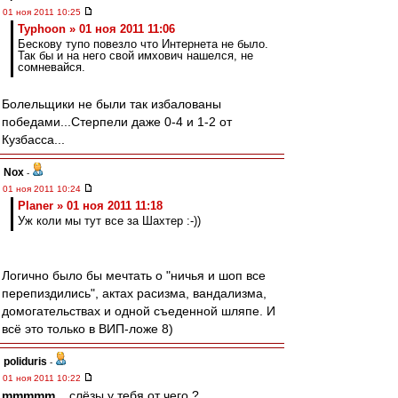
01 ноя 2011 10:25
Typhoon » 01 ноя 2011 11:06
Бескову тупо повезло что Интернета не было.
Так бы и на него свой имхович нашелся, не
сомневайся.
Болельщики не были так избалованы
победами...Стерпели даже 0-4 и 1-2 от
Кузбасса...
Nox
-
01 ноя 2011 10:24
Planer » 01 ноя 2011 11:18
Уж коли мы тут все за Шахтер :-))
Логично было бы мечтать о "ничья и шоп все
перепиздились", актах расизма, вандализма,
домогательствах и одной съеденной шляпе. И
всё это только в ВИП-ложе 8)
poliduris
-
01 ноя 2011 10:22
mmmmm
, , слёзы у тебя от чего ?