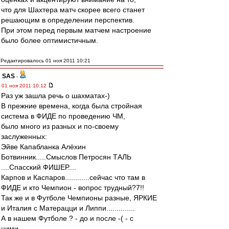
что для Шахтера матч скорее всего станет
решающим в определении перспектив.
При этом перед первым матчем настроение
было более оптимистичным.
Редактировалось 01 ноя 2011 10:21
SAS
-
01 ноя 2011 10:12
Раз уж зашла речь о шахматах-)
В прежние времена, когда была стройная
система в ФИДЕ по проведению ЧМ,
было много из разных и по-своему
заслуженных:
Эйве Капабланка Алёхин
Ботвинник.....Смыслов Петросян ТАЛЬ
....Спасский ФИШЕР....
Карпов и Каспаров............сейчас что там в
ФИДЕ и кто Чемпион - вопрос трудный?7!!
Так же и в Футболе Чемпионы разные, ЯРКИЕ
и Италия с Матерацци и Липпи..............
А в нашем Футболе ? - до и после -( - с
ними...........