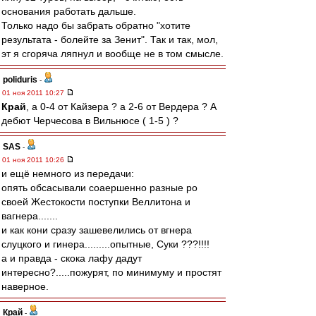
основания работать дальше.
Только надо бы забрать обратно "хотите
результата - болейте за Зенит". Так и так, мол,
эт я сгоряча ляпнул и вообще не в том смысле.
poliduris
-
01 ноя 2011 10:27
Край
, а 0-4 от Кайзера ? а 2-6 от Вердера ? А
дебют Черчесова в Вильнюсе ( 1-5 ) ?
SAS
-
01 ноя 2011 10:26
и ещё немного из передачи:
опять обсасывали соаершенно разные ро
своей Жестокости поступки Веллитона и
вагнера.......
и как кони сразу зашевелились от вгнера
слуцкого и гинера.........опытные, Суки ???!!!!
а и правда - скока лафу дадут
интересно?.....пожурят, по минимуму и простят
наверное.
Край
-