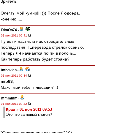
Зритель.
Олег,ты мой кумир!!! ))) После Людоеда,
конечно.....
DimOn74
-
01 ноя 2011 09:41
Ну вот и настигли нас отрицательные
последствия НЕперевода стрелок осенью.
Теперь ЛЧ начиается почти в полочь...
Как теперь работать будет страна?
imhovich
-
01 ноя 2011 09:34
mib83
,
Макс, мой тебе "плюсадин" :)
mmmmm
-
01 ноя 2011 09:32
Край » 01 ноя 2011 09:53
Это что за новый глагол?
"Страшно далеки они от народа" ))))