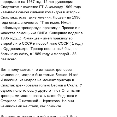
перерывом на 1967 год, 12 лет руководил
Спартаком в качестве ГТ. А команду 1969 года
называют самой сильной командой в истории
Спартака, есть такие мнения. Ярцев - до 1996
года опыта в качестве ГТ не имел. Имел
небольшую тренерскую практику в Пресне и в
качестве помощника ОИРа. Совершил подвиг в
1996 году...) Романцев - имел практику во
второй лиге СССР и первой лиге СССР ( 1 год )
в Орджоникидзе. Тренер неопытный был, по
большому счёту, в 1989 году и молодой - 35
лет всего.
Вот и получается, что из наших тренеров-
чемпионов, мэтром был только Бесков. И всё...
И вообще, из мэтров на момент прихода в
Спартак тренировали только Бесков и Скала. У
одного получилось, у другого - нет. Опытными
тренерами можно назвать также Федотова и
Старкова. С натяжкой - Черчесова. Но они
чемпионами не стали, как помните.
Вы скажете, зачем это всё я вам пишу? Вы и