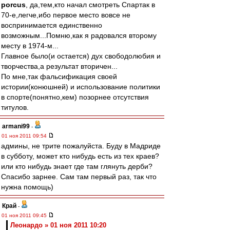
porcus
, да,тем,кто начал смотреть Спартак в
70-е,легче,ибо первое место вовсе не
воспринимается единственно
возможным...Помню,как я радовался второму
месту в 1974-м...
Главное было(и остается) дух свободолюбия и
творчества,а результат вторичен...
По мне,так фальсификация своей
истории(конюшней) и использование политики
в спорте(понятно,кем) позорнее отсутствия
титулов.
armani99
-
01 ноя 2011 09:54
админы, не трите пожалуйста. Буду в Мадриде
в субботу, может кто нибудь есть из тех краев?
или кто нибудь знает где там глянуть дерби?
Спасибо зарнее. Сам там первый раз, так что
нужна помощь)
Край
-
01 ноя 2011 09:45
Леонардо » 01 ноя 2011 10:20