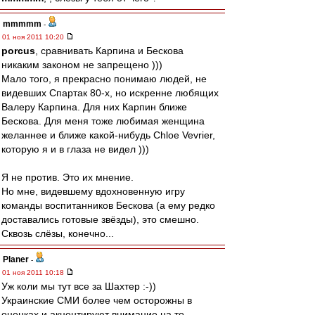
mmmmm
-
01 ноя 2011 10:20
porcus
, сравнивать Карпина и Бескова
никаким законом не запрещено )))
Мало того, я прекрасно понимаю людей, не
видевших Спартак 80-х, но искренне любящих
Валеру Карпина. Для них Карпин ближе
Бескова. Для меня тоже любимая женщина
желаннее и ближе какой-нибудь Chloe Vevrier,
которую я и в глаза не видел )))
Я не против. Это их мнение.
Но мне, видевшему вдохновенную игру
команды воспитанников Бескова (а ему редко
доставались готовые звёзды), это смешно.
Сквозь слёзы, конечно...
Planer
-
01 ноя 2011 10:18
Уж коли мы тут все за Шахтер :-))
Украинские СМИ более чем осторожны в
оценках и акцентируют внимание на то,