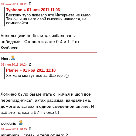
01 ноя 2011 10:25
Typhoon » 01 ноя 2011 11:06
Бескову тупо повезло что Интернета не было.
Так бы и на него свой имхович нашелся, не
сомневайся.
Болельщики не были так избалованы
победами...Стерпели даже 0-4 и 1-2 от
Кузбасса...
Nox
-
01 ноя 2011 10:24
Planer » 01 ноя 2011 11:18
Уж коли мы тут все за Шахтер :-))
Логично было бы мечтать о "ничья и шоп все
перепиздились", актах расизма, вандализма,
домогательствах и одной съеденной шляпе. И
всё это только в ВИП-ложе 8)
poliduris
-
01 ноя 2011 10:22
mmmmm
, , слёзы у тебя от чего ?