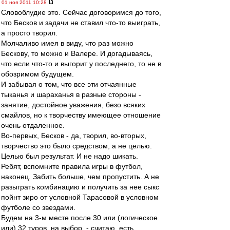
01 ноя 2011 10:28
Словоблудие это. Сейчас договоримся до того,
что Бесков и задачи не ставил что-то выиграть,
а просто творил.
Молчаливо имея в виду, что раз можно
Бескову, то можно и Валере. И догадываясь,
что если что-то и выгорит у последнего, то не в
обозримом будущем.
И забывая о том, что все эти отчаянные
тыканья и шараханья в разные стороны -
занятие, достойное уважения, безо всяких
смайлов, но к творчеству имеющее отношение
очень отдаленное.
Во-первых, Бесков - да, творил, во-вторых,
творчество это было средством, а не целью.
Целью был результат. И не надо шикать.
Ребят, вспомните правила игры в футбол,
наконец. Забить больше, чем пропустить. А не
разыграть комбинацию и получить за нее сыкс
пойнт зиро от условной Тарасовой в условном
футболе со звездами.
Будем на 3-м месте после 30 или (логическое
или) 32 туров, на выбор, - считаю, есть