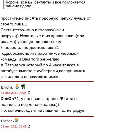
Короче, все мы сектанты и все поклоняемся
одному идолу...
простите,но писАть подобную чепуху лучше от
своего лица...
Сектантство--оно в головах(как и
разруха)).Некоторые и из православия(или
ислама) успещно делают секту.
Я перестал,по достижению 21
года,обожествлять работников любимой
команды и Вам того же желаю.
А Патриарха,который по 4 часа трясся в
автобусе вместе с дублерами,воспринимать
как идола и невозможно,имхо.
Ehidna
-
01 ноя 2011 09:45
DimOn74
, у половины страны ЛЧ и так в
полночь и позже начиналась))
Но, конечно, сдвиг на лишний час не радует.
Planer
-
01 ноя 2011 09:41