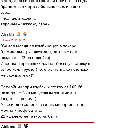
счета,Агрессивного гостя...и прочее....и ведь
брали мы эти призы больше всех и чаще
всех....
Не.....цель одна....
впрочем «Каждому свое»...
AlexKid
-
01 ноя 2011 10:28
"Самая младшая комбинация в покере
(номинально) из двух карт, которые вам
раздают - 22 (две двойки).
И вот ваш противник делает большую ставку и
вы ее коллируете (т.е. ставите на кон столько
же сколько и он)"
Сетмайнинг при глубоких стеках от 100 бб
никогда не был минусовым занятием :)
Так, меж прочим :)
А если еще хорошо знаешь спектр оппа, то
можно и пофлоатить.
22 - далеко не гавно, кагбы :)
Abilardo
-