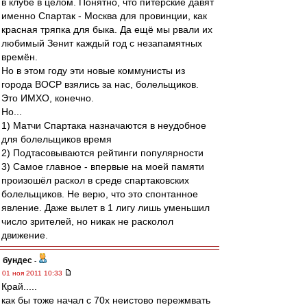
в клубе в целом. Понятно, что питерские давят
именно Спартак - Москва для провинции, как
красная тряпка для быка. Да ещё мы рвали их
любимый Зенит каждый год с незапамятных
времён.
Но в этом году эти новые коммунисты из
города ВОСР взялись за нас, болельщиков.
Это ИМХО, конечно.
Но...
1) Матчи Спартака назначаются в неудобное
для болельщиков время
2) Подтасовываются рейтинги популярности
3) Самое главное - впервые на моей памяти
произошёл раскол в среде спартаковских
болельщиков. Не верю, что это спонтанное
явление. Даже вылет в 1 лигу лишь уменьшил
число зрителей, но никак не расколол
движение.
бундес
-
01 ноя 2011 10:33
Край.....
как бы тоже начал с 70х неистово пережмвать