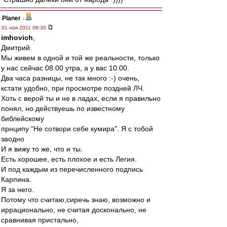
Planer
-
01 ноя 2011 09:30
imhovich
,
Дмитрий.
Мы живем в одной и той же реальности, только
у нас сейчас 08.00 утра, а у вас 10.00.
Два часа разницы, не так много :-) очень,
кстати удобно, при просмотре поздней ЛЧ.
Хоть с верой ты и не в ладах, если я правильно
понял, но действуешь по известному
библейскому
прнципу "Не сотвори себе кумира". Я с тобой
заодно
И я вижу то же, что и ты.
Есть хорошее, есть плохое и есть Легия.
И под каждым из перечисленного подпись
Карпина.
Я за него.
Потому что считаю,сиречь знаю, возможно и
иррационально, не считая досконально, не
сравнивая пристально,