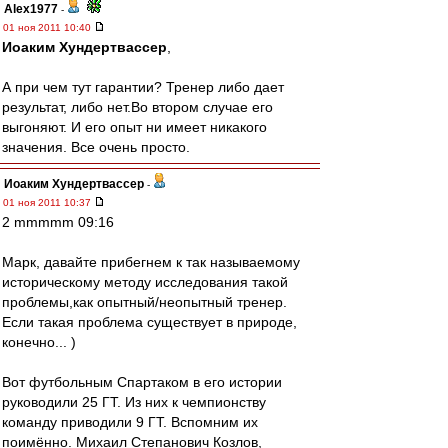
Alex1977
-
01 ноя 2011 10:40
Иоаким Хундертвассер
,
А при чем тут гарантии? Тренер либо дает
результат, либо нет.Во втором случае его
выгоняют. И его опыт ни имеет никакого
значения. Все очень просто.
Иоаким Хундертвассер
-
01 ноя 2011 10:37
2 mmmmm 09:16
Марк, давайте прибегнем к так называемому
историческому методу исследования такой
проблемы,как опытный/неопытный тренер.
Если такая проблема существует в природе,
конечно... )
Вот футбольным Спартаком в его истории
руководили 25 ГТ. Из них к чемпионству
команду приводили 9 ГТ. Вспомним их
поимённо. Михаил Степанович Козлов,