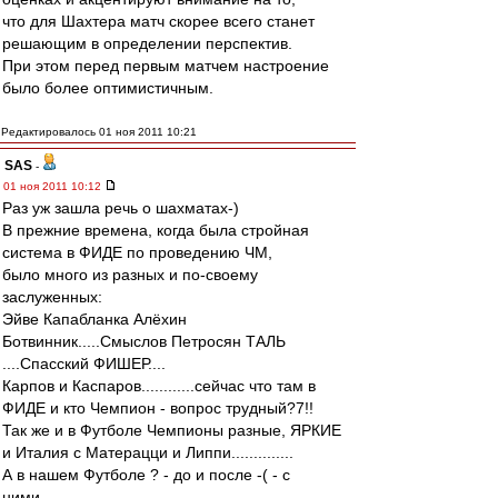
что для Шахтера матч скорее всего станет
решающим в определении перспектив.
При этом перед первым матчем настроение
было более оптимистичным.
Редактировалось 01 ноя 2011 10:21
SAS
-
01 ноя 2011 10:12
Раз уж зашла речь о шахматах-)
В прежние времена, когда была стройная
система в ФИДЕ по проведению ЧМ,
было много из разных и по-своему
заслуженных:
Эйве Капабланка Алёхин
Ботвинник.....Смыслов Петросян ТАЛЬ
....Спасский ФИШЕР....
Карпов и Каспаров............сейчас что там в
ФИДЕ и кто Чемпион - вопрос трудный?7!!
Так же и в Футболе Чемпионы разные, ЯРКИЕ
и Италия с Матерацци и Липпи..............
А в нашем Футболе ? - до и после -( - с
ними...........