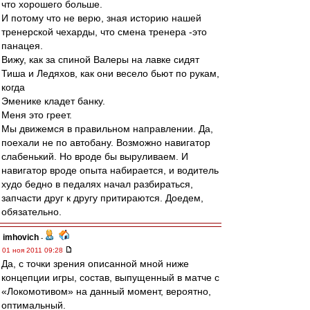
что хорошего больше.
И потому что не верю, зная историю нашей
тренерской чехарды, что смена тренера -это
панацея.
Вижу, как за спиной Валеры на лавке сидят
Тиша и Ледяхов, как они весело бьют по рукам,
когда
Эменике кладет банку.
Меня это греет.
Мы движемся в правильном направлении. Да,
поехали не по автобану. Возможно навигатор
слабенький. Но вроде бы выруливаем. И
навигатор вроде опыта набирается, и водитель
худо бедно в педалях начал разбираться,
запчасти друг к другу притираются. Доедем,
обязательно.
imhovich
-
01 ноя 2011 09:28
Да, с точки зрения описанной мной ниже
концепции игры, состав, выпущенный в матче с
«Локомотивом» на данный момент, вероятно,
оптимальный.