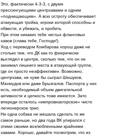
Это, фактически 4-3-3, с двумя
прессингующими центрхавами и одним
«подчищающим». А всю остроту обеспечивает
атакующая тройка, игроки которой способны и
обвести, и убежать, и пробить.
При этом никаких тебе чистых фланговых
хавов (слава тебе, Господи!).
Ход с переводом Комбарова хорош даже не
столько тем, что ДК как-то феерически
выглядел в центре, сколько тем, что он не
занимал лишнего места в атакующей группе,
где он просто неэффективен. Возможно,
центрхава, не хуже бы сыграл Шешуков,
Махмудов или даже Брызгалов. Паспорта у них
есть, необходимый объем двигательной
активности и цепкость тоже имеются. Зато
впереди осталось «импровизаторское» чисто
легионерское трио.
Ни одна собака не мешала сделать то же
самое раньше, но два года ВК упирался с
этими своими возлюбленными крайними
хавами. Хорошо, давайте посмотрим, что из