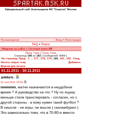
Официальный сайт болельщиков ФК "Спартак" Москва
Полная версия
Вход
•
Регистрация
FAQ
•
Поиск
Общение на сайте
Гостевая книга ВВ
»
Пред. тема
|
След. тема
Страница
180
из
182
[ Сообщений: 9069 ]
На страницу
Пред.
1
...
177
,
178
,
179
,
180
,
181
,
182
След.
Начать новую тему
Добавить
Версия для печати
01.11.2011 - 30.11.2011
poliduris
-
01 ноя 2011 10:53
mmmmm
, матчи назначаются в неудобное
время ? А руководство на что ? Ну по ящику
меньше стали транслировать - согласен, но с
другой стороны - а кому нужен такой футбол ?
В смысле - ни игры, ни мысли ( скаламбурил ).
Это равносильно тому, что в 70-80-е вместо