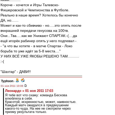
Короче - хочется и Игры Талевско-
Фишеровской и Чемпионства в Футболе.
Реально в наше время? Хотелось бы конечно
ДА, но.......
Может и как-то сбивчиво - но.....это опять после
вчнрашней передачи генусова на 100тв.
Они...Тва.....как же Унижают СПАРТАК:-(....да
ещё игорёк рабинер опять у него подпевал -
- "а что вы хотите - в матче Спартак - Локо
борьба то уже идёт за 5-8 места...."
У НИХ ВСЁ УЖЕ ЯКОБЫ РЕШЕНО ТАМ...........
:-(
"Шахтар" - ДАВИ!!
Typhoon
-
01 ноя 2011 10:06
Леонардо » 01 ноя 2011 17:03
Я тебе вот что скажу: команда Бескова
влюбляла в себя.
Красотой, искренностью, может, наивностью.
Каждый матч ожидался в предвкушении
какого-то чуда. На нее не смотрели через
призму результата только.