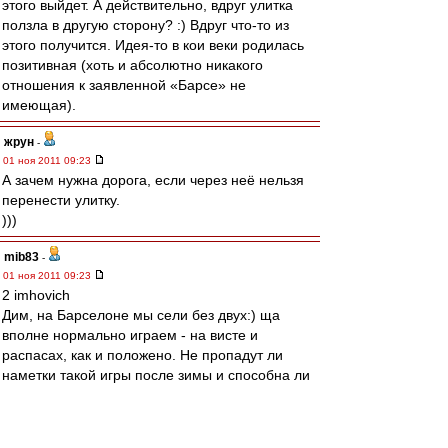
этого выйдет. А действительно, вдруг улитка
ползла в другую сторону? :) Вдруг что-то из
этого получится. Идея-то в кои веки родилась
позитивная (хоть и абсолютно никакого
отношения к заявленной «Барсе» не
имеющая).
жрун
-
01 ноя 2011 09:23
А зачем нужна дорога, если через неё нельзя
перенести улитку.
)))
mib83
-
01 ноя 2011 09:23
2 imhovich
Дим, на Барселоне мы сели без двух:) ща
вполне нормально играем - на висте и
распасах, как и положено. Не пропадут ли
наметки такой игры после зимы и способна ли
данная тактика довезти до призов - посмотрим.
Мне кажется, что отсутствие болота на втором
этапе и отсутствие еврокубков - серьезный