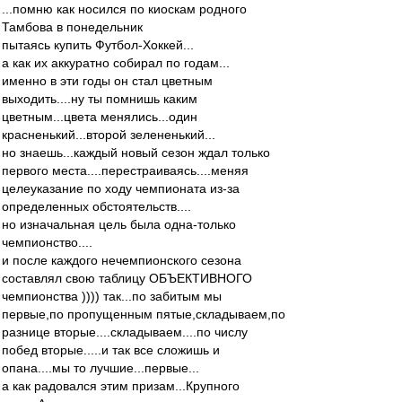
...помню как носился по киоскам родного
Тамбова в понедельник
пытаясь купить Футбол-Хоккей...
а как их аккуратно собирал по годам...
именно в эти годы он стал цветным
выходить....ну ты помнишь каким
цветным...цвета менялись...один
красненький...второй зелененький...
но знаешь...каждый новый сезон ждал только
первого места....перестраиваясь....меняя
целеуказание по ходу чемпионата из-за
определенных обстоятельств....
но изначальная цель была одна-только
чемпионство....
и после каждого нечемпионского сезона
составлял свою таблицу ОБЪЕКТИВНОГО
чемпионства )))) так...по забитым мы
первые,по пропущенным пятые,складываем,по
разнице вторые....складываем....по числу
побед вторые.....и так все сложишь и
опана....мы то лучшие...первые...
а как радовался этим призам...Крупного