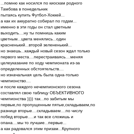
...помню как носился по киоскам родного
Тамбова в понедельник
пытаясь купить Футбол-Хоккей...
а как их аккуратно собирал по годам...
именно в эти годы он стал цветным
выходить....ну ты помнишь каким
цветным...цвета менялись...один
красненький...второй зелененький...
но знаешь...каждый новый сезон ждал только
первого места....перестраиваясь....меняя
целеуказание по ходу чемпионата из-за
определенных обстоятельств....
но изначальная цель была одна-только
чемпионство....
и после каждого нечемпионского сезона
составлял свою таблицу ОБЪЕКТИВНОГО
чемпионства )))) так...по забитым мы
первые,по пропущенным пятые,складываем,по
разнице вторые....складываем....по числу
побед вторые.....и так все сложишь и
опана....мы то лучшие...первые...
а как радовался этим призам...Крупного