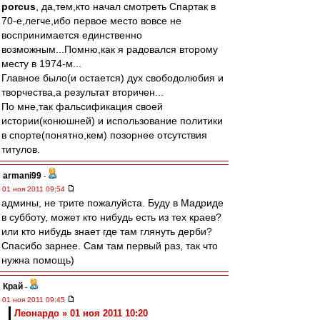
porcus
, да,тем,кто начал смотреть Спартак в
70-е,легче,ибо первое место вовсе не
воспринимается единственно
возможным...Помню,как я радовался второму
месту в 1974-м...
Главное было(и остается) дух свободолюбия и
творчества,а результат вторичен...
По мне,так фальсификация своей
истории(конюшней) и использование политики
в спорте(понятно,кем) позорнее отсутствия
титулов.
armani99
-
01 ноя 2011 09:54
админы, не трите пожалуйста. Буду в Мадриде
в субботу, может кто нибудь есть из тех краев?
или кто нибудь знает где там глянуть дерби?
Спасибо зарнее. Сам там первый раз, так что
нужна помощь)
Край
-
01 ноя 2011 09:45
Леонардо » 01 ноя 2011 10:20