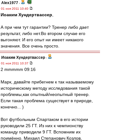
Alex1977
-
01 ноя 2011 10:40
Иоаким Хундертвассер
,
А при чем тут гарантии? Тренер либо дает
результат, либо нет.Во втором случае его
выгоняют. И его опыт ни имеет никакого
значения. Все очень просто.
Иоаким Хундертвассер
-
01 ноя 2011 10:37
2 mmmmm 09:16
Марк, давайте прибегнем к так называемому
историческому методу исследования такой
проблемы,как опытный/неопытный тренер.
Если такая проблема существует в природе,
конечно... )
Вот футбольным Спартаком в его истории
руководили 25 ГТ. Из них к чемпионству
команду приводили 9 ГТ. Вспомним их
поимённо. Михаил Степанович Козлов,