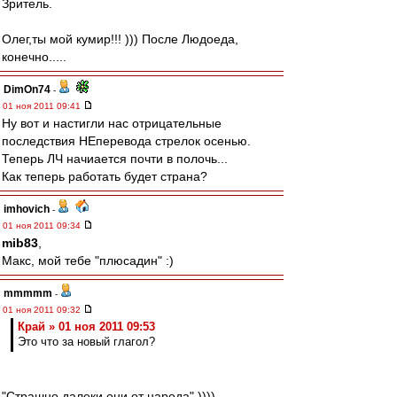
Зритель.
Олег,ты мой кумир!!! ))) После Людоеда,
конечно.....
DimOn74
-
01 ноя 2011 09:41
Ну вот и настигли нас отрицательные
последствия НЕперевода стрелок осенью.
Теперь ЛЧ начиается почти в полочь...
Как теперь работать будет страна?
imhovich
-
01 ноя 2011 09:34
mib83
,
Макс, мой тебе "плюсадин" :)
mmmmm
-
01 ноя 2011 09:32
Край » 01 ноя 2011 09:53
Это что за новый глагол?
"Страшно далеки они от народа" ))))