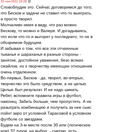
01 ноя 2011 10:28
Словоблудие это. Сейчас договоримся до того,
что Бесков и задачи не ставил что-то выиграть,
а просто творил.
Молчаливо имея в виду, что раз можно
Бескову, то можно и Валере. И догадываясь,
что если что-то и выгорит у последнего, то не в
обозримом будущем.
И забывая о том, что все эти отчаянные
тыканья и шараханья в разные стороны -
занятие, достойное уважения, безо всяких
смайлов, но к творчеству имеющее отношение
очень отдаленное.
Во-первых, Бесков - да, творил, во-вторых,
творчество это было средством, а не целью.
Целью был результат. И не надо шикать.
Ребят, вспомните правила игры в футбол,
наконец. Забить больше, чем пропустить. А не
разыграть комбинацию и получить за нее сыкс
пойнт зиро от условной Тарасовой в условном
футболе со звездами.
Будем на 3-м месте после 30 или (логическое
или) 32 туров, на выбор, - считаю, есть