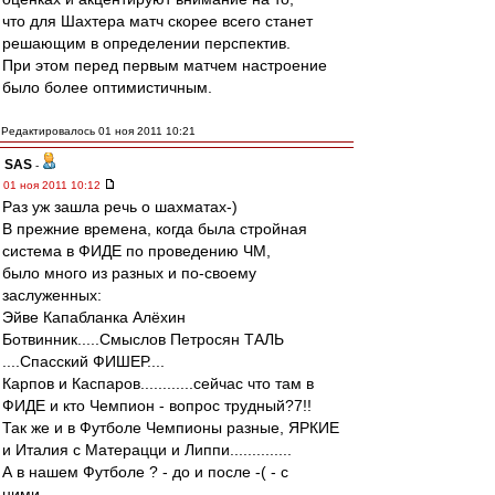
что для Шахтера матч скорее всего станет
решающим в определении перспектив.
При этом перед первым матчем настроение
было более оптимистичным.
Редактировалось 01 ноя 2011 10:21
SAS
-
01 ноя 2011 10:12
Раз уж зашла речь о шахматах-)
В прежние времена, когда была стройная
система в ФИДЕ по проведению ЧМ,
было много из разных и по-своему
заслуженных:
Эйве Капабланка Алёхин
Ботвинник.....Смыслов Петросян ТАЛЬ
....Спасский ФИШЕР....
Карпов и Каспаров............сейчас что там в
ФИДЕ и кто Чемпион - вопрос трудный?7!!
Так же и в Футболе Чемпионы разные, ЯРКИЕ
и Италия с Матерацци и Липпи..............
А в нашем Футболе ? - до и после -( - с
ними...........