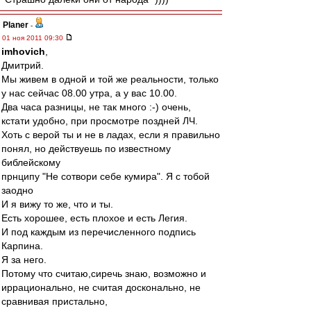
Planer
-
01 ноя 2011 09:30
imhovich
,
Дмитрий.
Мы живем в одной и той же реальности, только
у нас сейчас 08.00 утра, а у вас 10.00.
Два часа разницы, не так много :-) очень,
кстати удобно, при просмотре поздней ЛЧ.
Хоть с верой ты и не в ладах, если я правильно
понял, но действуешь по известному
библейскому
прнципу "Не сотвори себе кумира". Я с тобой
заодно
И я вижу то же, что и ты.
Есть хорошее, есть плохое и есть Легия.
И под каждым из перечисленного подпись
Карпина.
Я за него.
Потому что считаю,сиречь знаю, возможно и
иррационально, не считая досконально, не
сравнивая пристально,