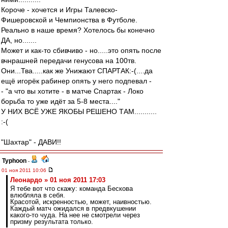
Короче - хочется и Игры Талевско-
Фишеровской и Чемпионства в Футболе.
Реально в наше время? Хотелось бы конечно
ДА, но.......
Может и как-то сбивчиво - но.....это опять после
вчнрашней передачи генусова на 100тв.
Они...Тва.....как же Унижают СПАРТАК:-(....да
ещё игорёк рабинер опять у него подпевал -
- "а что вы хотите - в матче Спартак - Локо
борьба то уже идёт за 5-8 места...."
У НИХ ВСЁ УЖЕ ЯКОБЫ РЕШЕНО ТАМ...........
:-(
"Шахтар" - ДАВИ!!
Typhoon
-
01 ноя 2011 10:06
Леонардо » 01 ноя 2011 17:03
Я тебе вот что скажу: команда Бескова
влюбляла в себя.
Красотой, искренностью, может, наивностью.
Каждый матч ожидался в предвкушении
какого-то чуда. На нее не смотрели через
призму результата только.