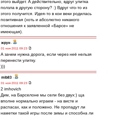
этого выйдет. А действительно, вдруг улитка
ползла в другую сторону? :) Вдруг что-то из
этого получится. Идея-то в кои веки родилась
позитивная (хоть и абсолютно никакого
отношения к заявленной «Барсе» не
имеющая).
жрун
-
01 ноя 2011 09:23
А зачем нужна дорога, если через неё нельзя
перенести улитку.
)))
mib83
-
01 ноя 2011 09:23
2 imhovich
Дим, на Барселоне мы сели без двух:) ща
вполне нормально играем - на висте и
распасах, как и положено. Не пропадут ли
наметки такой игры после зимы и способна ли
данная тактика довезти до призов - посмотрим.
Мне кажется, что отсутствие болота на втором
этапе и отсутствие еврокубков - серьезный