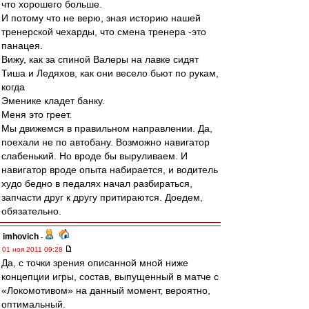
что хорошего больше.
И потому что не верю, зная историю нашей
тренерской чехарды, что смена тренера -это
панацея.
Вижу, как за спиной Валеры на лавке сидят
Тиша и Ледяхов, как они весело бьют по рукам,
когда
Эменике кладет банку.
Меня это греет.
Мы движемся в правильном направлении. Да,
поехали не по автобану. Возможно навигатор
слабенький. Но вроде бы выруливаем. И
навигатор вроде опыта набирается, и водитель
худо бедно в педалях начал разбираться,
запчасти друг к другу притираются. Доедем,
обязательно.
imhovich
-
01 ноя 2011 09:28
Да, с точки зрения описанной мной ниже
концепции игры, состав, выпущенный в матче с
«Локомотивом» на данный момент, вероятно,
оптимальный.