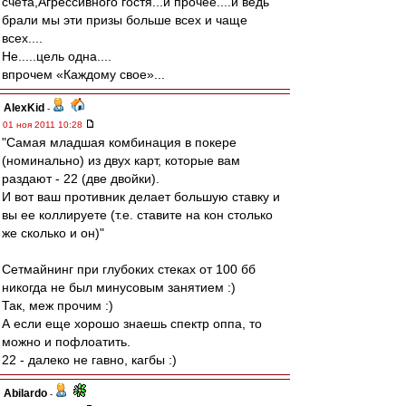
счета,Агрессивного гостя...и прочее....и ведь
брали мы эти призы больше всех и чаще
всех....
Не.....цель одна....
впрочем «Каждому свое»...
AlexKid
-
01 ноя 2011 10:28
"Самая младшая комбинация в покере
(номинально) из двух карт, которые вам
раздают - 22 (две двойки).
И вот ваш противник делает большую ставку и
вы ее коллируете (т.е. ставите на кон столько
же сколько и он)"
Сетмайнинг при глубоких стеках от 100 бб
никогда не был минусовым занятием :)
Так, меж прочим :)
А если еще хорошо знаешь спектр оппа, то
можно и пофлоатить.
22 - далеко не гавно, кагбы :)
Abilardo
-