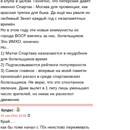
в клубе в целом. Понятно, что питерские давят
именно Спартак - Москва для провинции, как
красная тряпка для быка. Да ещё мы рвали их
любимый Зенит каждый год с незапамятных
времён.
Но в этом году эти новые коммунисты из
города ВОСР взялись за нас, болельщиков.
Это ИМХО, конечно.
Но...
1) Матчи Спартака назначаются в неудобное
для болельщиков время
2) Подтасовываются рейтинги популярности
3) Самое главное - впервые на моей памяти
произошёл раскол в среде спартаковских
болельщиков. Не верю, что это спонтанное
явление. Даже вылет в 1 лигу лишь уменьшил
число зрителей, но никак не расколол
движение.
бундес
-
01 ноя 2011 10:33
Край.....
как бы тоже начал с 70х неистово пережмвать