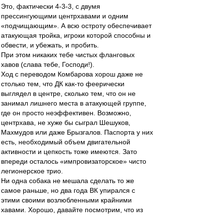
Это, фактически 4-3-3, с двумя
прессингующими центрхавами и одним
«подчищающим». А всю остроту обеспечивает
атакующая тройка, игроки которой способны и
обвести, и убежать, и пробить.
При этом никаких тебе чистых фланговых
хавов (слава тебе, Господи!).
Ход с переводом Комбарова хорош даже не
столько тем, что ДК как-то феерически
выглядел в центре, сколько тем, что он не
занимал лишнего места в атакующей группе,
где он просто неэффективен. Возможно,
центрхава, не хуже бы сыграл Шешуков,
Махмудов или даже Брызгалов. Паспорта у них
есть, необходимый объем двигательной
активности и цепкость тоже имеются. Зато
впереди осталось «импровизаторское» чисто
легионерское трио.
Ни одна собака не мешала сделать то же
самое раньше, но два года ВК упирался с
этими своими возлюбленными крайними
хавами. Хорошо, давайте посмотрим, что из