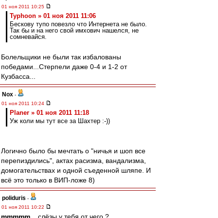
01 ноя 2011 10:25
Typhoon » 01 ноя 2011 11:06
Бескову тупо повезло что Интернета не было.
Так бы и на него свой имхович нашелся, не
сомневайся.
Болельщики не были так избалованы
победами...Стерпели даже 0-4 и 1-2 от
Кузбасса...
Nox
-
01 ноя 2011 10:24
Planer » 01 ноя 2011 11:18
Уж коли мы тут все за Шахтер :-))
Логично было бы мечтать о "ничья и шоп все
перепиздились", актах расизма, вандализма,
домогательствах и одной съеденной шляпе. И
всё это только в ВИП-ложе 8)
poliduris
-
01 ноя 2011 10:22
mmmmm
, , слёзы у тебя от чего ?