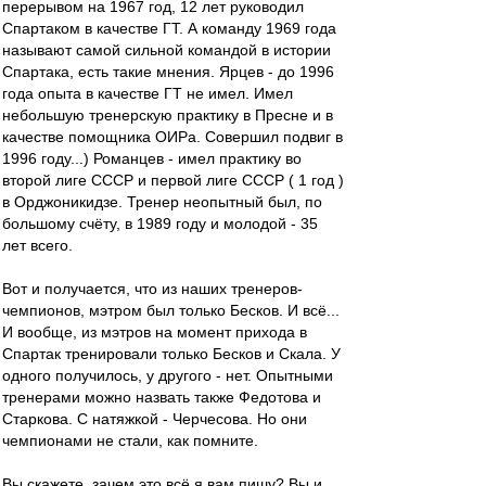
перерывом на 1967 год, 12 лет руководил
Спартаком в качестве ГТ. А команду 1969 года
называют самой сильной командой в истории
Спартака, есть такие мнения. Ярцев - до 1996
года опыта в качестве ГТ не имел. Имел
небольшую тренерскую практику в Пресне и в
качестве помощника ОИРа. Совершил подвиг в
1996 году...) Романцев - имел практику во
второй лиге СССР и первой лиге СССР ( 1 год )
в Орджоникидзе. Тренер неопытный был, по
большому счёту, в 1989 году и молодой - 35
лет всего.
Вот и получается, что из наших тренеров-
чемпионов, мэтром был только Бесков. И всё...
И вообще, из мэтров на момент прихода в
Спартак тренировали только Бесков и Скала. У
одного получилось, у другого - нет. Опытными
тренерами можно назвать также Федотова и
Старкова. С натяжкой - Черчесова. Но они
чемпионами не стали, как помните.
Вы скажете, зачем это всё я вам пишу? Вы и