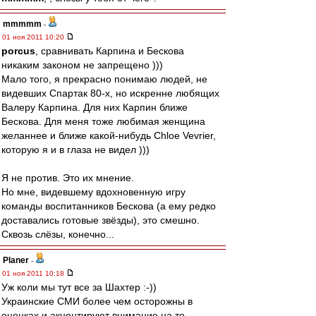
mmmmm
-
01 ноя 2011 10:20
porcus
, сравнивать Карпина и Бескова
никаким законом не запрещено )))
Мало того, я прекрасно понимаю людей, не
видевших Спартак 80-х, но искренне любящих
Валеру Карпина. Для них Карпин ближе
Бескова. Для меня тоже любимая женщина
желаннее и ближе какой-нибудь Chloe Vevrier,
которую я и в глаза не видел )))
Я не против. Это их мнение.
Но мне, видевшему вдохновенную игру
команды воспитанников Бескова (а ему редко
доставались готовые звёзды), это смешно.
Сквозь слёзы, конечно...
Planer
-
01 ноя 2011 10:18
Уж коли мы тут все за Шахтер :-))
Украинские СМИ более чем осторожны в
оценках и акцентируют внимание на то,