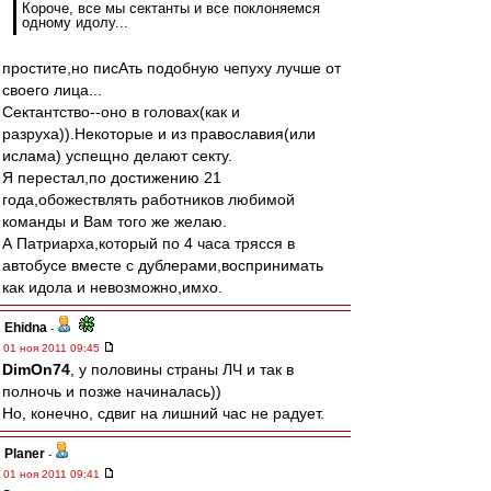
Короче, все мы сектанты и все поклоняемся
одному идолу...
простите,но писАть подобную чепуху лучше от
своего лица...
Сектантство--оно в головах(как и
разруха)).Некоторые и из православия(или
ислама) успещно делают секту.
Я перестал,по достижению 21
года,обожествлять работников любимой
команды и Вам того же желаю.
А Патриарха,который по 4 часа трясся в
автобусе вместе с дублерами,воспринимать
как идола и невозможно,имхо.
Ehidna
-
01 ноя 2011 09:45
DimOn74
, у половины страны ЛЧ и так в
полночь и позже начиналась))
Но, конечно, сдвиг на лишний час не радует.
Planer
-
01 ноя 2011 09:41