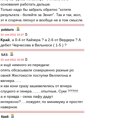
основания работать дальше.
Только надо бы забрать обратно "хотите
результата - болейте за Зенит". Так и так, мол,
эт я сгоряча ляпнул и вообще не в том смысле.
poliduris
-
01 ноя 2011 10:27
Край
, а 0-4 от Кайзера ? а 2-6 от Вердера ? А
дебют Черчесова в Вильнюсе ( 1-5 ) ?
SAS
-
01 ноя 2011 10:26
и ещё немного из передачи:
опять обсасывали соаершенно разные ро
своей Жестокости поступки Веллитона и
вагнера.......
и как кони сразу зашевелились от вгнера
слуцкого и гинера.........опытные, Суки ???!!!!
а и правда - скока лафу дадут
интересно?.....пожурят, по минимуму и простят
наверное.
Край
-