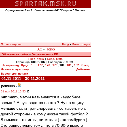
Официальный сайт болельщиков ФК "Спартак" Москва
Полная версия
Вход
•
Регистрация
FAQ
•
Поиск
Общение на сайте
Гостевая книга ВВ
»
Пред. тема
|
След. тема
Страница
180
из
182
[ Сообщений: 9069 ]
На страницу
Пред.
1
...
177
,
178
,
179
,
180
,
181
,
182
След.
Начать новую тему
Добавить
Версия для печати
01.11.2011 - 30.11.2011
poliduris
-
01 ноя 2011 10:53
mmmmm
, матчи назначаются в неудобное
время ? А руководство на что ? Ну по ящику
меньше стали транслировать - согласен, но с
другой стороны - а кому нужен такой футбол ?
В смысле - ни игры, ни мысли ( скаламбурил ).
Это равносильно тому, что в 70-80-е вместо