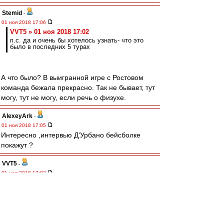
Stemid
-
01 ноя 2018 17:06
VVT5 » 01 ноя 2018 17:02
п.с. да и очень бы хотелось узнать- что это
было в последних 5 турах
А что было? В выигранной игре с Ростовом
команда бежала прекрасно. Так не бывает, тут
могу, тут не могу, если речь о физухе.
AlexeyArk
-
01 ноя 2018 17:05
Интересно ,интервью Д'Урбано бейсболке
покажут ?
VVT5
-
01 ноя 2018 17:02
kvzakhar » 01 ноя 2018 16:44
уж от кого, а от тебя не ожидал... :D
Слушай, ну еще полгода -год назад помощники
Карреры здесь проклинались и именовались