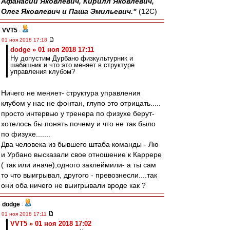
Афанасий Яковлевич, Кирилл Яковлевич,
Олег Яковлевич и Паша Эмильевич."
(12С)
VVT5
-
01 ноя 2018 17:18
dodge » 01 ноя 2018 17:11
Ну допустим Дурбано физкультурник и
шабашник и что это меняет в структуре
управления клубом?
Ничего не меняет- структура управления
клубом у нас не фонтан, глупо это отрицать.....
просто интервью у тренера по физухе берут-
хотелось бы понять почему и что не так было
по физухе.......
Два человека из бывшего штаба команды - Лю
и Урбано высказали свое отношение к Каррере
( так или иначе),одного заклеймили- а ты сам
то что выигрывал, другого - превознесли....так
они оба ничего не выигрывали вроде как ?
dodge
-
01 ноя 2018 17:11
VVT5 » 01 ноя 2018 17:02