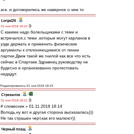
ага..и договорились же наверное о чем то
Lorgal26
-
01 ноя 2018 18:22
С какими надо болельщиками с теми и
встречался,с теми ,которые могут карланов в
узде держать и применить физические
аргументы к отклоняющимися от линии
партии.Движ такой же гнилой как все что есть
сейчас в Спартаке.Здравниц руководству не
будет,но и организованно протестовать
недадут.
Редактировалось 01 ноя 2018 18:23
Стрекалок
-
01 ноя 2018 18:21
# словесник » 01.11.2018 18:14
Володь,ну вот и другая сторона высказалась)))
Не так страшен черт,как его малюют))
Черный плащ
-