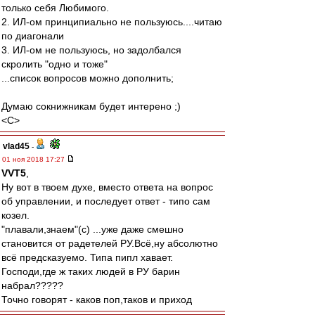
только себя Любимого.
2. ИЛ-ом принципиально не пользуюсь....читаю
по диагонали
3. ИЛ-ом не пользуюсь, но задолбался
скролить "одно и тоже"
...список вопросов можно дополнить;
Думаю сокнижникам будет интерено ;)
<C>
vlad45
-
01 ноя 2018 17:27
VVT5
,
Ну вот в твоем духе, вместо ответа на вопрос
об управлении, и последует ответ - типо сам
козел.
"плавали,знаем"(с) ...уже даже смешно
становится от радетелей РУ.Всё,ну абсолютно
всё предсказуемо. Типа пипл хавает.
Господи,где ж таких людей в РУ барин
набрал?????
Точно говорят - каков поп,таков и приход