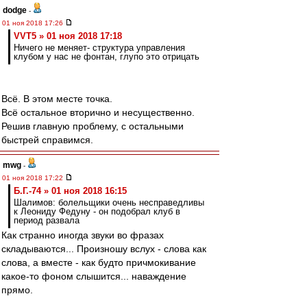
dodge
-
01 ноя 2018 17:26
VVT5 » 01 ноя 2018 17:18
Ничего не меняет- структура управления
клубом у нас не фонтан, глупо это отрицать
Всё. В этом месте точка.
Всё остальное вторично и несущественно.
Решив главную проблему, с остальными
быстрей справимся.
mwg
-
01 ноя 2018 17:22
Б.Г.-74 » 01 ноя 2018 16:15
Шалимов: болельщики очень несправедливы
к Леониду Федуну - он подобрал клуб в
период развала
Как странно иногда звуки во фразах
складываются... Произношу вслух - слова как
слова, а вместе - как будто причмокивание
какое-то фоном слышится... наваждение
прямо.