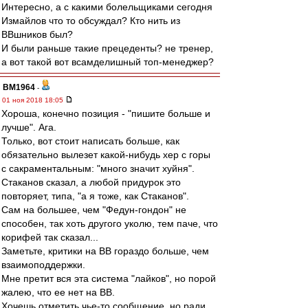
Интересно, а с какими болельщиками сегодня
Измайлов что то обсуждал? Кто нить из
ВВшников был?
И были раньше такие прецеденты? не тренер,
а вот такой вот всамделишный топ-менеджер?
BM1964
-
01 ноя 2018 18:05
Хороша, конечно позиция - "пишите больше и
лучше". Ага.
Только, вот стоит написать больше, как
обязательно вылезет какой-нибудь хер с горы
с сакраментальным: "много значит хуйня".
Стаканов сказал, а любой придурок это
повторяет, типа, "а я тоже, как Стаканов".
Сам на большее, чем "Федун-гондон" не
способен, так хоть другого уколю, тем паче, что
корифей так сказал...
Заметьте, критики на ВВ гораздо больше, чем
взаимоподдержки.
Мне претит вся эта система "лайков", но порой
жалею, что ее нет на ВВ.
Хочешь отметить чье-то сообщение, но ради