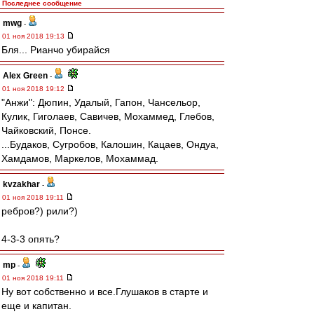
Последнее сообщение
mwg
-
01 ноя 2018 19:13
Бля... Рианчо убирайся
Alex Green
-
01 ноя 2018 19:12
"Анжи": Дюпин, Удалый, Гапон, Чансельор,
Кулик, Гиголаев, Савичев, Мохаммед, Глебов,
Чайковский, Понсе.
...Будаков, Сугробов, Калошин, Кацаев, Ондуа,
Хамдамов, Маркелов, Мохаммад.
kvzakhar
-
01 ноя 2018 19:11
ребров?) рили?)
4-3-3 опять?
mp
-
01 ноя 2018 19:11
Ну вот собственно и все.Глушаков в старте и
еще и капитан.