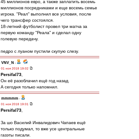
45 миллионов евро, а также заплатить восемь
миллионов посредниками и еще восемь семье
игрока. "Реал" выполнил все условия, после
чего трансфер состоялся.
18-летний футболист провел три матча за
первую команду "Реала" и сделал одну
голевую передачу.
педро с луаном пустили скупую слезу.
VNV_N
-
01 ноя 2018 19:02
Persifal73
,
Он её разоблачил ещё год назад.
А сегодня только напомнил.
mmmmm
-
01 ноя 2018 19:01
Persifal73
,
За шо Василий Инвалидович Чапаев ещё
только подумал, то вже усе центральные
газэты писали.