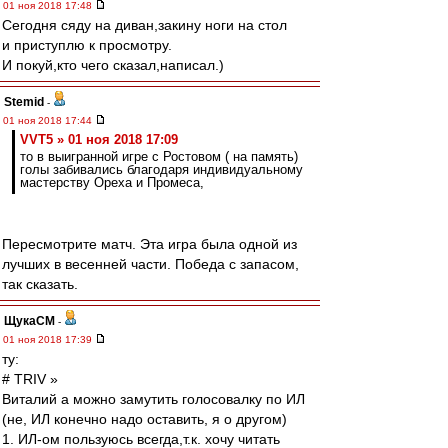
01 ноя 2018 17:48
Сегодня сяду на диван,закину ноги на стол
и приступлю к просмотру.
И покуй,кто чего сказал,написал.)
Stemid
-
01 ноя 2018 17:44
VVT5 » 01 ноя 2018 17:09
то в выигранной игре с Ростовом ( на память)
голы забивались благодаря индивидуальному
мастерству Ореха и Промеса,
Пересмотрите матч. Эта игра была одной из
лучших в весенней части. Победа с запасом,
так сказать.
ЩукаСМ
-
01 ноя 2018 17:39
ту:
# TRIV »
Виталий а можно замутить голосовалку по ИЛ
(не, ИЛ конечно надо оставить, я о другом)
1. ИЛ-ом пользуюсь всегда,т.к. хочу читать