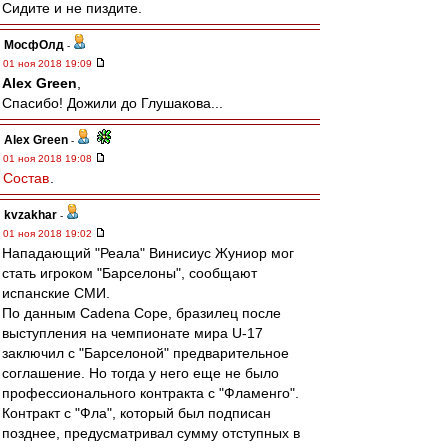
Сидите и не пиздите.
МосфОлд
-
01 ноя 2018 19:09
Alex Green
,
Спасибо! Дожили до Глушакова...
Alex Green
-
01 ноя 2018 19:08
Состав
.
kvzakhar
-
01 ноя 2018 19:02
Нападающий "Реала" Винисиус Жуниор мог
стать игроком "Барселоны", сообщают
испанские СМИ.
По данным Cadena Cope, бразилец после
выступления на чемпионате мира U-17
заключил с "Барселоной" предварительное
соглашение. Но тогда у него еще не было
профессионального контракта с "Фламенго".
Контракт с "Фла", который был подписан
позднее, предусматривал сумму отступных в