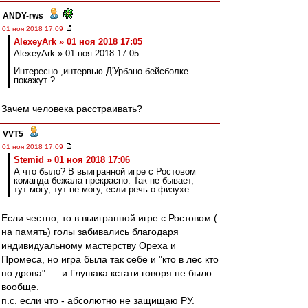
ANDY-rws
-
01 ноя 2018 17:09
AlexeyArk » 01 ноя 2018 17:05
AlexeyArk » 01 ноя 2018 17:05
Интересно ,интервью Д'Урбано бейсболке
покажут ?
Зачем человека расстраивать?
VVT5
-
01 ноя 2018 17:09
Stemid » 01 ноя 2018 17:06
А что было? В выигранной игре с Ростовом
команда бежала прекрасно. Так не бывает,
тут могу, тут не могу, если речь о физухе.
Если честно, то в выигранной игре с Ростовом (
на память) голы забивались благодаря
индивидуальному мастерству Ореха и
Промеса, но игра была так себе и "кто в лес кто
по дрова"......и Глушака кстати говоря не было
вообще.
п.с. если что - абсолютно не защищаю РУ.