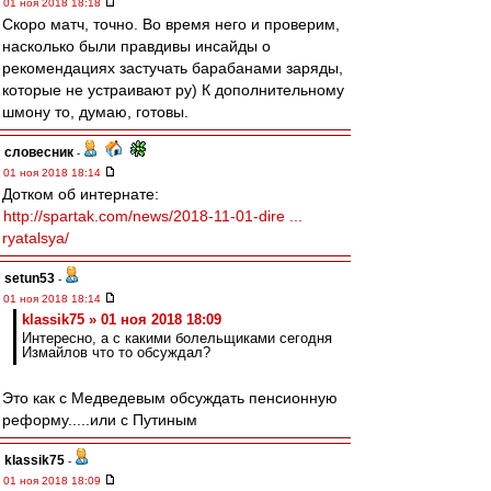
01 ноя 2018 18:18
Скоро матч, точно. Во время него и проверим,
насколько были правдивы инсайды о
рекомендациях застучать барабанами заряды,
которые не устраивают ру) К дополнительному
шмону то, думаю, готовы.
словесник
-
01 ноя 2018 18:14
Дотком об интернате:
http://spartak.com/news/2018-11-01-dire ...
ryatalsya/
setun53
-
01 ноя 2018 18:14
klassik75 » 01 ноя 2018 18:09
Интересно, а с какими болельщиками сегодня
Измайлов что то обсуждал?
Это как с Медведевым обсуждать пенсионную
реформу.....или с Путиным
klassik75
-
01 ноя 2018 18:09