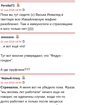
Persifal73
-
01 ноя 2018 18:55
Пока вы тут сидите (с) Васька Инвалид в
твиттере всю Измайловскую мафию
разоблачил. Там и иммунологи и страховщики
и кого только нет:)))))
mmmmm
-
01 ноя 2018 18:54
...и вот ещё что!
Тут вот многие утверждают, что "Федун -
гондон".
А где пруфлинк???
Черный плащ
-
01 ноя 2018 18:50
Стрекалок
, А меня вот не убедило пока. Фраза
"мы восемь лет работали" ничего еще не
говорит, не единичны случаи, когда что-то
долго работает и только после эксцесса