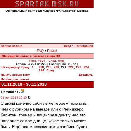
Официальный сайт болельщиков ФК "Спартак" Москва
Полная версия
Вход
•
Регистрация
FAQ
•
Поиск
Общение на сайте
Гостевая книга ВВ
»
Пред. тема
|
След. тема
Страница
221
из
226
[ Сообщений: 11262 ]
На страницу
Пред.
1
...
218
,
219
,
220
,
221
,
222
,
223
,
224
...
226
След.
Начать новую тему
Добавить
Версия для печати
01.11.2018 - 30.11.2018
Persifal73
-
01 ноя 2018 19:15
С анжы конечно себя легче героем показать,
чем с рубином на выезде или с Рейнджерс.
Капитан, тренер и вице-президент у нас это
наверное самое днище, какое только может
быть. Ещё пса массажистом и заебись будет.