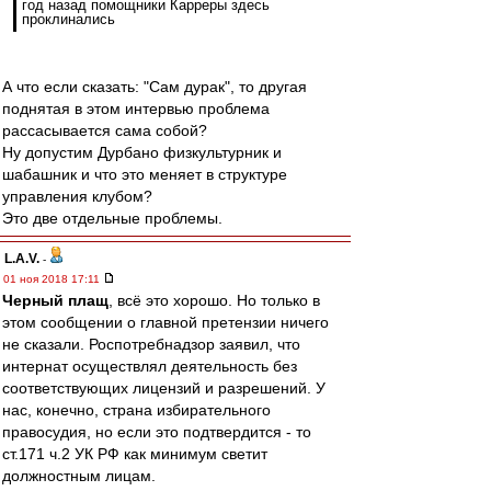
год назад помощники Карреры здесь
проклинались
А что если сказать: "Сам дурак", то другая
поднятая в этом интервью проблема
рассасывается сама собой?
Ну допустим Дурбано физкультурник и
шабашник и что это меняет в структуре
управления клубом?
Это две отдельные проблемы.
L.А.V.
-
01 ноя 2018 17:11
Черный плащ
, всё это хорошо. Но только в
этом сообщении о главной претензии ничего
не сказали. Роспотребнадзор заявил, что
интернат осуществлял деятельность без
соответствующих лицензий и разрешений. У
нас, конечно, страна избирательного
правосудия, но если это подтвердится - то
ст.171 ч.2 УК РФ как минимум светит
должностным лицам.