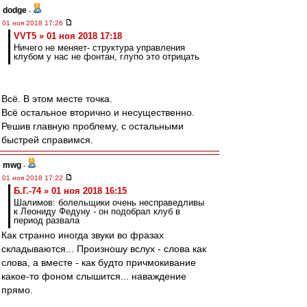
dodge
-
01 ноя 2018 17:26
VVT5 » 01 ноя 2018 17:18
Ничего не меняет- структура управления
клубом у нас не фонтан, глупо это отрицать
Всё. В этом месте точка.
Всё остальное вторично и несущественно.
Решив главную проблему, с остальными
быстрей справимся.
mwg
-
01 ноя 2018 17:22
Б.Г.-74 » 01 ноя 2018 16:15
Шалимов: болельщики очень несправедливы
к Леониду Федуну - он подобрал клуб в
период развала
Как странно иногда звуки во фразах
складываются... Произношу вслух - слова как
слова, а вместе - как будто причмокивание
какое-то фоном слышится... наваждение
прямо.