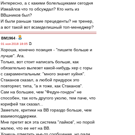
Интересно, а с какими болельщиками сегодня
Измайлов что то обсуждал? Кто нить из
ВВшников был?
И были раньше такие прецеденты? не тренер,
а вот такой вот всамделишный топ-менеджер?
BM1964
-
01 ноя 2018 18:05
Хороша, конечно позиция - "пишите больше и
лучше". Ага.
Только, вот стоит написать больше, как
обязательно вылезет какой-нибудь хер с горы
с сакраментальным: "много значит хуйня".
Стаканов сказал, а любой придурок это
повторяет, типа, "а я тоже, как Стаканов".
Сам на большее, чем "Федун-гондон" не
способен, так хоть другого уколю, тем паче, что
корифей так сказал...
Заметьте, критики на ВВ гораздо больше, чем
взаимоподдержки.
Мне претит вся эта система "лайков", но порой
жалею, что ее нет на ВВ.
Хочешь отметить чье-то сообщение, но ради