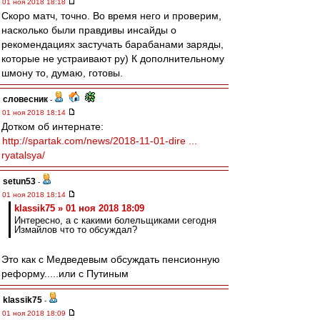
01 ноя 2018 18:18
Скоро матч, точно. Во время него и проверим,
насколько были правдивы инсайды о
рекомендациях застучать барабанами заряды,
которые не устраивают ру) К дополнительному
шмону то, думаю, готовы.
словесник
-
01 ноя 2018 18:14
Дотком об интернате:
http://spartak.com/news/2018-11-01-dire ...
ryatalsya/
setun53
-
01 ноя 2018 18:14
klassik75 » 01 ноя 2018 18:09
Интересно, а с какими болельщиками сегодня
Измайлов что то обсуждал?
Это как с Медведевым обсуждать пенсионную
реформу.....или с Путиным
klassik75
-
01 ноя 2018 18:09