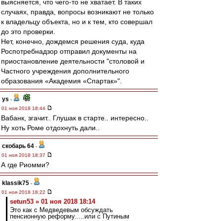
выясняется, что чего-то не хватает. В таких
случаях, правда, вопросы возникают не только
к владельцу объекта, но и к тем, кто совершал
до это проверки.
Нет, конечно, дождемся решения суда, куда
Роспотребнадзор отправил документы на
приостановление деятельности "столовой и
Частного учреждения дополнительного
образования «Академия «Спартак»".
ys
-
01 ноя 2018 18:44
Вабанк, згачит.. Глушак в старте.. интересно..
Ну хоть Роме отдохнуть дали..
скобарь 64
-
01 ноя 2018 18:37
А где Риомми?
klassik75
-
01 ноя 2018 18:22
setun53 » 01 ноя 2018 18:14
Это как с Медведевым обсуждать
пенсионную реформу.....или с Путиным