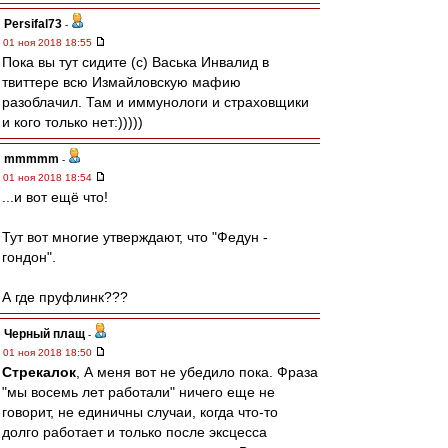
Persifal73
-
01 ноя 2018 18:55
Пока вы тут сидите (с) Васька Инвалид в
твиттере всю Измайловскую мафию
разоблачил. Там и иммунологи и страховщики
и кого только нет:)))))
mmmmm
-
01 ноя 2018 18:54
...и вот ещё что!
Тут вот многие утверждают, что "Федун -
гондон".
А где пруфлинк???
Черный плащ
-
01 ноя 2018 18:50
Стрекалок
, А меня вот не убедило пока. Фраза
"мы восемь лет работали" ничего еще не
говорит, не единичны случаи, когда что-то
долго работает и только после эксцесса