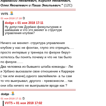
Афанасий Яковлевич, Кирилл Яковлевич,
Олег Яковлевич и Паша Эмильевич."
(12С)
VVT5
-
01 ноя 2018 17:18
dodge » 01 ноя 2018 17:11
Ну допустим Дурбано физкультурник и
шабашник и что это меняет в структуре
управления клубом?
Ничего не меняет- структура управления
клубом у нас не фонтан, глупо это отрицать.....
просто интервью у тренера по физухе берут-
хотелось бы понять почему и что не так было
по физухе.......
Два человека из бывшего штаба команды - Лю
и Урбано высказали свое отношение к Каррере
( так или иначе),одного заклеймили- а ты сам
то что выигрывал, другого - превознесли....так
они оба ничего не выигрывали вроде как ?
dodge
-
01 ноя 2018 17:11
VVT5 » 01 ноя 2018 17:02