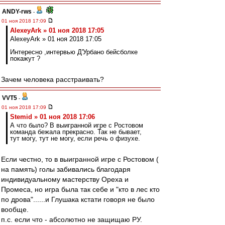
ANDY-rws
-
01 ноя 2018 17:09
AlexeyArk » 01 ноя 2018 17:05
AlexeyArk » 01 ноя 2018 17:05
Интересно ,интервью Д'Урбано бейсболке
покажут ?
Зачем человека расстраивать?
VVT5
-
01 ноя 2018 17:09
Stemid » 01 ноя 2018 17:06
А что было? В выигранной игре с Ростовом
команда бежала прекрасно. Так не бывает,
тут могу, тут не могу, если речь о физухе.
Если честно, то в выигранной игре с Ростовом (
на память) голы забивались благодаря
индивидуальному мастерству Ореха и
Промеса, но игра была так себе и "кто в лес кто
по дрова"......и Глушака кстати говоря не было
вообще.
п.с. если что - абсолютно не защищаю РУ.