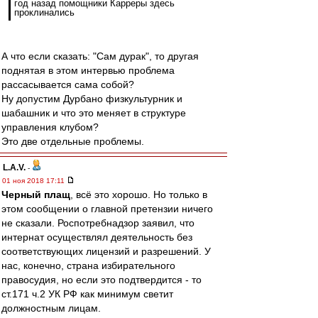
год назад помощники Карреры здесь
проклинались
А что если сказать: "Сам дурак", то другая
поднятая в этом интервью проблема
рассасывается сама собой?
Ну допустим Дурбано физкультурник и
шабашник и что это меняет в структуре
управления клубом?
Это две отдельные проблемы.
L.А.V.
-
01 ноя 2018 17:11
Черный плащ
, всё это хорошо. Но только в
этом сообщении о главной претензии ничего
не сказали. Роспотребнадзор заявил, что
интернат осуществлял деятельность без
соответствующих лицензий и разрешений. У
нас, конечно, страна избирательного
правосудия, но если это подтвердится - то
ст.171 ч.2 УК РФ как минимум светит
должностным лицам.