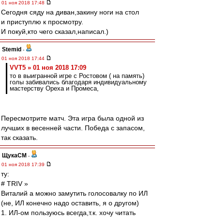
01 ноя 2018 17:48
Сегодня сяду на диван,закину ноги на стол
и приступлю к просмотру.
И покуй,кто чего сказал,написал.)
Stemid
-
01 ноя 2018 17:44
VVT5 » 01 ноя 2018 17:09
то в выигранной игре с Ростовом ( на память)
голы забивались благодаря индивидуальному
мастерству Ореха и Промеса,
Пересмотрите матч. Эта игра была одной из
лучших в весенней части. Победа с запасом,
так сказать.
ЩукаСМ
-
01 ноя 2018 17:39
ту:
# TRIV »
Виталий а можно замутить голосовалку по ИЛ
(не, ИЛ конечно надо оставить, я о другом)
1. ИЛ-ом пользуюсь всегда,т.к. хочу читать