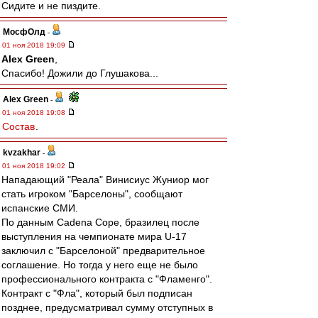
Сидите и не пиздите.
МосфОлд
-
01 ноя 2018 19:09
Alex Green
,
Спасибо! Дожили до Глушакова...
Alex Green
-
01 ноя 2018 19:08
Состав
.
kvzakhar
-
01 ноя 2018 19:02
Нападающий "Реала" Винисиус Жуниор мог
стать игроком "Барселоны", сообщают
испанские СМИ.
По данным Cadena Cope, бразилец после
выступления на чемпионате мира U-17
заключил с "Барселоной" предварительное
соглашение. Но тогда у него еще не было
профессионального контракта с "Фламенго".
Контракт с "Фла", который был подписан
позднее, предусматривал сумму отступных в