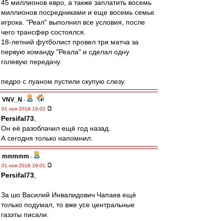
45 миллионов евро, а также заплатить восемь
миллионов посредниками и еще восемь семье
игрока. "Реал" выполнил все условия, после
чего трансфер состоялся.
18-летний футболист провел три матча за
первую команду "Реала" и сделал одну
голевую передачу.
педро с луаном пустили скупую слезу.
VNV_N
-
01 ноя 2018 19:02
Persifal73
,
Он её разоблачил ещё год назад.
А сегодня только напомнил.
mmmmm
-
01 ноя 2018 19:01
Persifal73
,
За шо Василий Инвалидович Чапаев ещё
только подумал, то вже усе центральные
газэты писали.