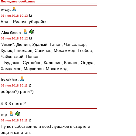
Последнее сообщение
mwg
-
01 ноя 2018 19:13
Бля... Рианчо убирайся
Alex Green
-
01 ноя 2018 19:12
"Анжи": Дюпин, Удалый, Гапон, Чансельор,
Кулик, Гиголаев, Савичев, Мохаммед, Глебов,
Чайковский, Понсе.
...Будаков, Сугробов, Калошин, Кацаев, Ондуа,
Хамдамов, Маркелов, Мохаммад.
kvzakhar
-
01 ноя 2018 19:11
ребров?) рили?)
4-3-3 опять?
mp
-
01 ноя 2018 19:11
Ну вот собственно и все.Глушаков в старте и
еще и капитан.