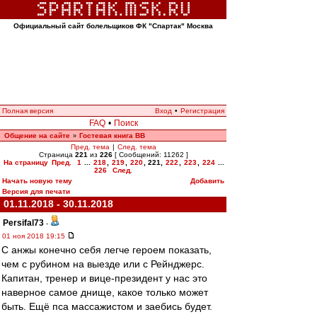
Официальный сайт болельщиков ФК "Спартак" Москва
Полная версия
Вход
•
Регистрация
FAQ
•
Поиск
Общение на сайте
Гостевая книга ВВ
»
Пред. тема
|
След. тема
Страница
221
из
226
[ Сообщений: 11262 ]
На страницу
Пред.
1
...
218
,
219
,
220
,
221
,
222
,
223
,
224
...
226
След.
Начать новую тему
Добавить
Версия для печати
01.11.2018 - 30.11.2018
Persifal73
-
01 ноя 2018 19:15
С анжы конечно себя легче героем показать,
чем с рубином на выезде или с Рейнджерс.
Капитан, тренер и вице-президент у нас это
наверное самое днище, какое только может
быть. Ещё пса массажистом и заебись будет.