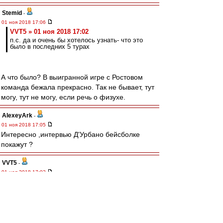
Stemid
-
01 ноя 2018 17:06
VVT5 » 01 ноя 2018 17:02
п.с. да и очень бы хотелось узнать- что это
было в последних 5 турах
А что было? В выигранной игре с Ростовом
команда бежала прекрасно. Так не бывает, тут
могу, тут не могу, если речь о физухе.
AlexeyArk
-
01 ноя 2018 17:05
Интересно ,интервью Д'Урбано бейсболке
покажут ?
VVT5
-
01 ноя 2018 17:02
kvzakhar » 01 ноя 2018 16:44
уж от кого, а от тебя не ожидал... :D
Слушай, ну еще полгода -год назад помощники
Карреры здесь проклинались и именовались