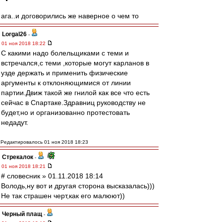
ага..и договорились же наверное о чем то
Lorgal26
-
01 ноя 2018 18:22
С какими надо болельщиками с теми и
встречался,с теми ,которые могут карланов в
узде держать и применить физические
аргументы к отклоняющимися от линии
партии.Движ такой же гнилой как все что есть
сейчас в Спартаке.Здравниц руководству не
будет,но и организованно протестовать
недадут.
Редактировалось 01 ноя 2018 18:23
Стрекалок
-
01 ноя 2018 18:21
# словесник » 01.11.2018 18:14
Володь,ну вот и другая сторона высказалась)))
Не так страшен черт,как его малюют))
Черный плащ
-