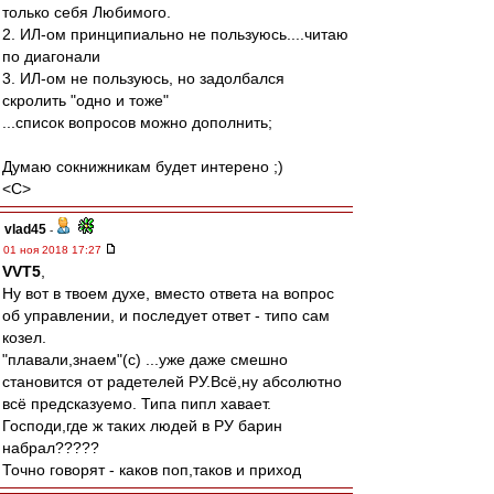
только себя Любимого.
2. ИЛ-ом принципиально не пользуюсь....читаю
по диагонали
3. ИЛ-ом не пользуюсь, но задолбался
скролить "одно и тоже"
...список вопросов можно дополнить;
Думаю сокнижникам будет интерено ;)
<C>
vlad45
-
01 ноя 2018 17:27
VVT5
,
Ну вот в твоем духе, вместо ответа на вопрос
об управлении, и последует ответ - типо сам
козел.
"плавали,знаем"(с) ...уже даже смешно
становится от радетелей РУ.Всё,ну абсолютно
всё предсказуемо. Типа пипл хавает.
Господи,где ж таких людей в РУ барин
набрал?????
Точно говорят - каков поп,таков и приход