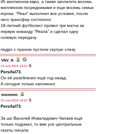
45 миллионов евро, а также заплатить восемь
миллионов посредниками и еще восемь семье
игрока. "Реал" выполнил все условия, после
чего трансфер состоялся.
18-летний футболист провел три матча за
первую команду "Реала" и сделал одну
голевую передачу.
педро с луаном пустили скупую слезу.
VNV_N
-
01 ноя 2018 19:02
Persifal73
,
Он её разоблачил ещё год назад.
А сегодня только напомнил.
mmmmm
-
01 ноя 2018 19:01
Persifal73
,
За шо Василий Инвалидович Чапаев ещё
только подумал, то вже усе центральные
газэты писали.