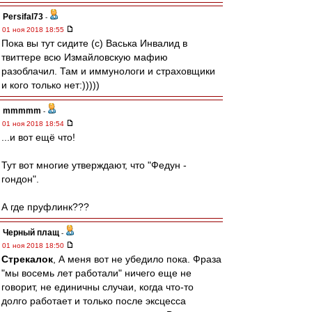
Persifal73
-
01 ноя 2018 18:55
Пока вы тут сидите (с) Васька Инвалид в
твиттере всю Измайловскую мафию
разоблачил. Там и иммунологи и страховщики
и кого только нет:)))))
mmmmm
-
01 ноя 2018 18:54
...и вот ещё что!
Тут вот многие утверждают, что "Федун -
гондон".
А где пруфлинк???
Черный плащ
-
01 ноя 2018 18:50
Стрекалок
, А меня вот не убедило пока. Фраза
"мы восемь лет работали" ничего еще не
говорит, не единичны случаи, когда что-то
долго работает и только после эксцесса