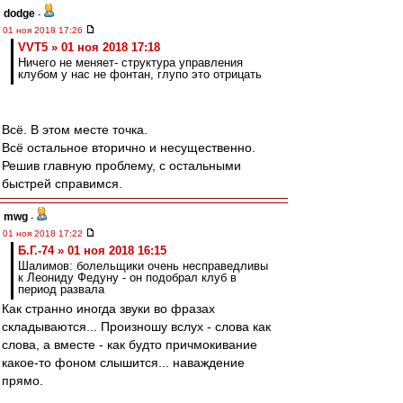
dodge
-
01 ноя 2018 17:26
VVT5 » 01 ноя 2018 17:18
Ничего не меняет- структура управления
клубом у нас не фонтан, глупо это отрицать
Всё. В этом месте точка.
Всё остальное вторично и несущественно.
Решив главную проблему, с остальными
быстрей справимся.
mwg
-
01 ноя 2018 17:22
Б.Г.-74 » 01 ноя 2018 16:15
Шалимов: болельщики очень несправедливы
к Леониду Федуну - он подобрал клуб в
период развала
Как странно иногда звуки во фразах
складываются... Произношу вслух - слова как
слова, а вместе - как будто причмокивание
какое-то фоном слышится... наваждение
прямо.