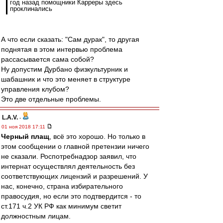
год назад помощники Карреры здесь
проклинались
А что если сказать: "Сам дурак", то другая
поднятая в этом интервью проблема
рассасывается сама собой?
Ну допустим Дурбано физкультурник и
шабашник и что это меняет в структуре
управления клубом?
Это две отдельные проблемы.
L.А.V.
-
01 ноя 2018 17:11
Черный плащ
, всё это хорошо. Но только в
этом сообщении о главной претензии ничего
не сказали. Роспотребнадзор заявил, что
интернат осуществлял деятельность без
соответствующих лицензий и разрешений. У
нас, конечно, страна избирательного
правосудия, но если это подтвердится - то
ст.171 ч.2 УК РФ как минимум светит
должностным лицам.