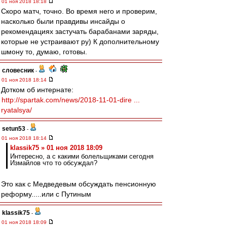
01 ноя 2018 18:18
Скоро матч, точно. Во время него и проверим,
насколько были правдивы инсайды о
рекомендациях застучать барабанами заряды,
которые не устраивают ру) К дополнительному
шмону то, думаю, готовы.
словесник
-
01 ноя 2018 18:14
Дотком об интернате:
http://spartak.com/news/2018-11-01-dire ...
ryatalsya/
setun53
-
01 ноя 2018 18:14
klassik75 » 01 ноя 2018 18:09
Интересно, а с какими болельщиками сегодня
Измайлов что то обсуждал?
Это как с Медведевым обсуждать пенсионную
реформу.....или с Путиным
klassik75
-
01 ноя 2018 18:09