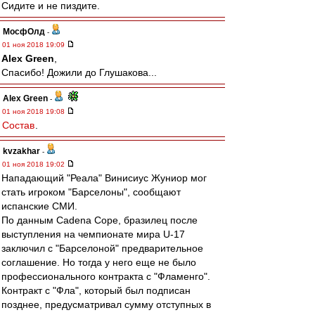
Сидите и не пиздите.
МосфОлд
-
01 ноя 2018 19:09
Alex Green
,
Спасибо! Дожили до Глушакова...
Alex Green
-
01 ноя 2018 19:08
Состав
.
kvzakhar
-
01 ноя 2018 19:02
Нападающий "Реала" Винисиус Жуниор мог
стать игроком "Барселоны", сообщают
испанские СМИ.
По данным Cadena Cope, бразилец после
выступления на чемпионате мира U-17
заключил с "Барселоной" предварительное
соглашение. Но тогда у него еще не было
профессионального контракта с "Фламенго".
Контракт с "Фла", который был подписан
позднее, предусматривал сумму отступных в