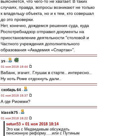
выясняется, что чего-то не хватает. В таких
случаях, правда, вопросы возникают не только
к владельцу объекта, но и к тем, кто совершал
до это проверки.
Нет, конечно, дождемся решения суда, куда
Роспотребнадзор отправил документы на
приостановление деятельности "столовой и
Частного учреждения дополнительного
образования «Академия «Спартак»".
ys
-
01 ноя 2018 18:44
Вабанк, згачит.. Глушак в старте.. интересно..
Ну хоть Роме отдохнуть дали..
скобарь 64
-
01 ноя 2018 18:37
А где Риомми?
klassik75
-
01 ноя 2018 18:22
setun53 » 01 ноя 2018 18:14
Это как с Медведевым обсуждать
пенсионную реформу.....или с Путиным