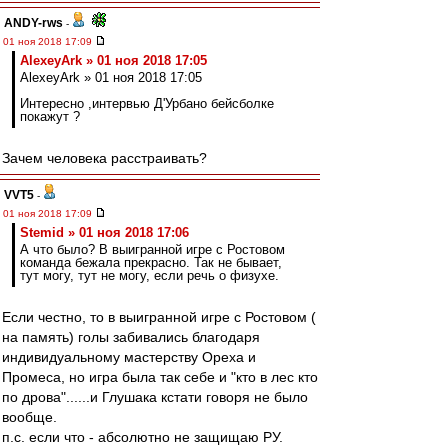
ANDY-rws
-
01 ноя 2018 17:09
AlexeyArk » 01 ноя 2018 17:05
AlexeyArk » 01 ноя 2018 17:05
Интересно ,интервью Д'Урбано бейсболке
покажут ?
Зачем человека расстраивать?
VVT5
-
01 ноя 2018 17:09
Stemid » 01 ноя 2018 17:06
А что было? В выигранной игре с Ростовом
команда бежала прекрасно. Так не бывает,
тут могу, тут не могу, если речь о физухе.
Если честно, то в выигранной игре с Ростовом (
на память) голы забивались благодаря
индивидуальному мастерству Ореха и
Промеса, но игра была так себе и "кто в лес кто
по дрова"......и Глушака кстати говоря не было
вообще.
п.с. если что - абсолютно не защищаю РУ.