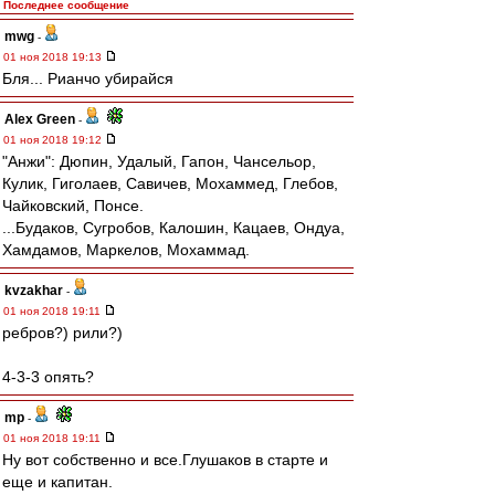
Последнее сообщение
mwg
-
01 ноя 2018 19:13
Бля... Рианчо убирайся
Alex Green
-
01 ноя 2018 19:12
"Анжи": Дюпин, Удалый, Гапон, Чансельор,
Кулик, Гиголаев, Савичев, Мохаммед, Глебов,
Чайковский, Понсе.
...Будаков, Сугробов, Калошин, Кацаев, Ондуа,
Хамдамов, Маркелов, Мохаммад.
kvzakhar
-
01 ноя 2018 19:11
ребров?) рили?)
4-3-3 опять?
mp
-
01 ноя 2018 19:11
Ну вот собственно и все.Глушаков в старте и
еще и капитан.