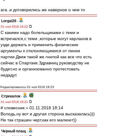
ага..и договорились же наверное о чем то
Lorgal26
-
01 ноя 2018 18:22
С какими надо болельщиками с теми и
встречался,с теми ,которые могут карланов в
узде держать и применить физические
аргументы к отклоняющимися от линии
партии.Движ такой же гнилой как все что есть
сейчас в Спартаке.Здравниц руководству не
будет,но и организованно протестовать
недадут.
Редактировалось 01 ноя 2018 18:23
Стрекалок
-
01 ноя 2018 18:21
# словесник » 01.11.2018 18:14
Володь,ну вот и другая сторона высказалась)))
Не так страшен черт,как его малюют))
Черный плащ
-