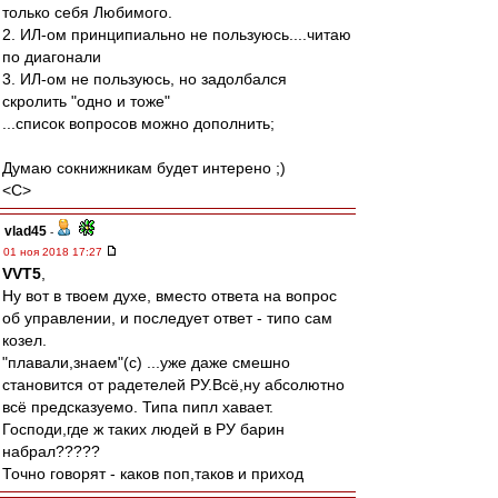
только себя Любимого.
2. ИЛ-ом принципиально не пользуюсь....читаю
по диагонали
3. ИЛ-ом не пользуюсь, но задолбался
скролить "одно и тоже"
...список вопросов можно дополнить;
Думаю сокнижникам будет интерено ;)
<C>
vlad45
-
01 ноя 2018 17:27
VVT5
,
Ну вот в твоем духе, вместо ответа на вопрос
об управлении, и последует ответ - типо сам
козел.
"плавали,знаем"(с) ...уже даже смешно
становится от радетелей РУ.Всё,ну абсолютно
всё предсказуемо. Типа пипл хавает.
Господи,где ж таких людей в РУ барин
набрал?????
Точно говорят - каков поп,таков и приход