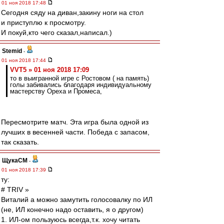
01 ноя 2018 17:48
Сегодня сяду на диван,закину ноги на стол
и приступлю к просмотру.
И покуй,кто чего сказал,написал.)
Stemid
-
01 ноя 2018 17:44
VVT5 » 01 ноя 2018 17:09
то в выигранной игре с Ростовом ( на память)
голы забивались благодаря индивидуальному
мастерству Ореха и Промеса,
Пересмотрите матч. Эта игра была одной из
лучших в весенней части. Победа с запасом,
так сказать.
ЩукаСМ
-
01 ноя 2018 17:39
ту:
# TRIV »
Виталий а можно замутить голосовалку по ИЛ
(не, ИЛ конечно надо оставить, я о другом)
1. ИЛ-ом пользуюсь всегда,т.к. хочу читать