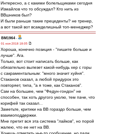
Интересно, а с какими болельщиками сегодня
Измайлов что то обсуждал? Кто нить из
ВВшников был?
И были раньше такие прецеденты? не тренер,
а вот такой вот всамделишный топ-менеджер?
BM1964
-
01 ноя 2018 18:05
Хороша, конечно позиция - "пишите больше и
лучше". Ага.
Только, вот стоит написать больше, как
обязательно вылезет какой-нибудь хер с горы
с сакраментальным: "много значит хуйня".
Стаканов сказал, а любой придурок это
повторяет, типа, "а я тоже, как Стаканов".
Сам на большее, чем "Федун-гондон" не
способен, так хоть другого уколю, тем паче, что
корифей так сказал...
Заметьте, критики на ВВ гораздо больше, чем
взаимоподдержки.
Мне претит вся эта система "лайков", но порой
жалею, что ее нет на ВВ.
Хочешь отметить чье-то сообщение, но ради