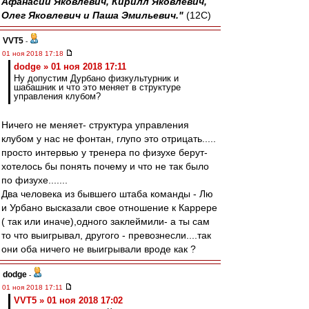
Афанасий Яковлевич, Кирилл Яковлевич,
Олег Яковлевич и Паша Эмильевич."
(12С)
VVT5
-
01 ноя 2018 17:18
dodge » 01 ноя 2018 17:11
Ну допустим Дурбано физкультурник и
шабашник и что это меняет в структуре
управления клубом?
Ничего не меняет- структура управления
клубом у нас не фонтан, глупо это отрицать.....
просто интервью у тренера по физухе берут-
хотелось бы понять почему и что не так было
по физухе.......
Два человека из бывшего штаба команды - Лю
и Урбано высказали свое отношение к Каррере
( так или иначе),одного заклеймили- а ты сам
то что выигрывал, другого - превознесли....так
они оба ничего не выигрывали вроде как ?
dodge
-
01 ноя 2018 17:11
VVT5 » 01 ноя 2018 17:02