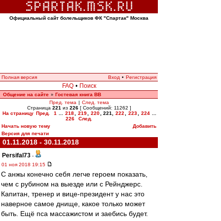
Официальный сайт болельщиков ФК "Спартак" Москва
Полная версия
Вход
•
Регистрация
FAQ
•
Поиск
Общение на сайте
Гостевая книга ВВ
»
Пред. тема
|
След. тема
Страница
221
из
226
[ Сообщений: 11262 ]
На страницу
Пред.
1
...
218
,
219
,
220
,
221
,
222
,
223
,
224
...
226
След.
Начать новую тему
Добавить
Версия для печати
01.11.2018 - 30.11.2018
Persifal73
-
01 ноя 2018 19:15
С анжы конечно себя легче героем показать,
чем с рубином на выезде или с Рейнджерс.
Капитан, тренер и вице-президент у нас это
наверное самое днище, какое только может
быть. Ещё пса массажистом и заебись будет.