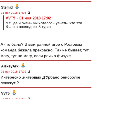
Stemid
-
01 ноя 2018 17:06
VVT5 » 01 ноя 2018 17:02
п.с. да и очень бы хотелось узнать- что это
было в последних 5 турах
А что было? В выигранной игре с Ростовом
команда бежала прекрасно. Так не бывает, тут
могу, тут не могу, если речь о физухе.
AlexeyArk
-
01 ноя 2018 17:05
Интересно ,интервью Д'Урбано бейсболке
покажут ?
VVT5
-
01 ноя 2018 17:02
kvzakhar » 01 ноя 2018 16:44
уж от кого, а от тебя не ожидал... :D
Слушай, ну еще полгода -год назад помощники
Карреры здесь проклинались и именовались