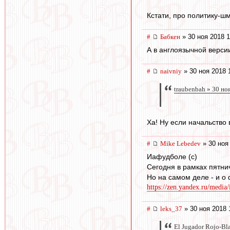
Кстати, про политику-шм
#
Бабкен
» 30 ноя 2018 1
А в англоязычной верси
#
naivniy
» 30 ноя 2018 
traubenbah » 30 но
Ха! Ну если начальство в
#
Mike Lebedev
» 30 ноя
Иафудболе (с)
Сегодня в рамках пятни
Но на самом деле - и о
https://zen.yandex.ru/media
#
leks_37
» 30 ноя 2018 
El Jugador Rojo-Bl