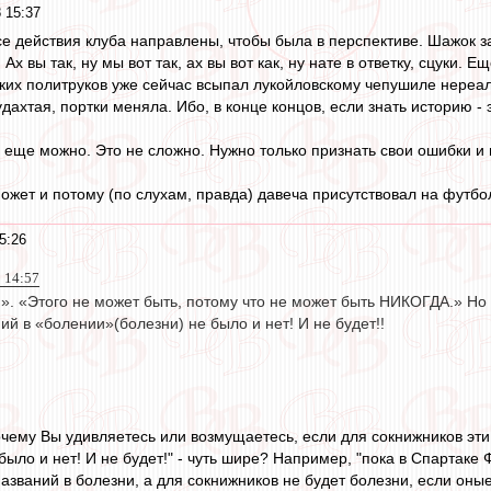
 15:37
о все действия клуба направлены, чтобы была в перспективе. Шажок
Ах вы так, ну мы вот так, ах вы вот как, ну нате в ответку, сцуки. 
ких политруков уже сейчас всыпал лукойловскому чепушиле нереаль
дахтая, портки меняла. Ибо, в конце концов, если знать историю -
 еще можно. Это не сложно. Нужно только признать свои ошибки и
Может и потому (по слухам, правда) давеча присутствовал на футб
5:26
8 14:57
.». «Этого не может быть, потому что не может быть НИКОГДА.» Но 
ий в «болении»(болезни) не было и нет! И не будет!!
очему Вы удивляетесь или возмущаетесь, если для сокнижников эти
ыло и нет! И не будет!" - чуть шире? Например, "пока в Спартаке Ф
названий в болезни, а для сокнижников не будет болезни, если оны