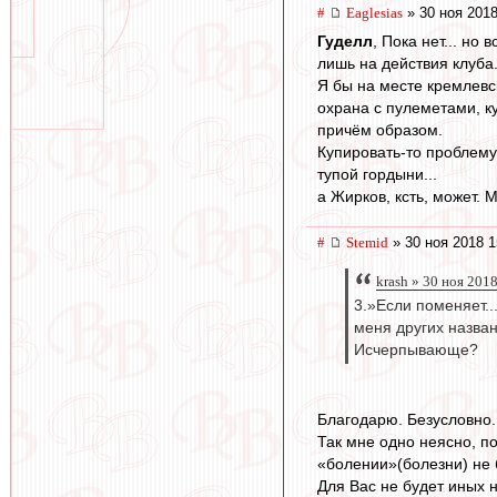
#
Eaglesias
» 30 ноя 2018
Гуделл
, Пока нет... н
лишь на действия клуба. 
Я бы на месте кремлевс
охрана с пулеметами, ку
причём образом.
Купировать-то проблему
тупой гордыни...
а Жирков, ксть, может. 
#
Stemid
» 30 ноя 2018 1
krash » 30 ноя 201
3.»Если поменяет..
меня других назван
Исчерпывающе?
Благодарю. Безусловно.
Так мне одно неясно, п
«болении»(болезни) не б
Для Вас не будет иных 