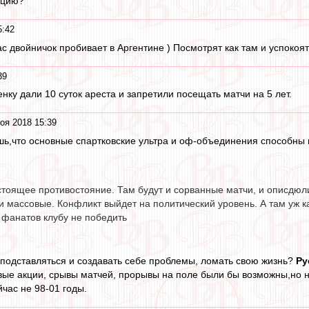
ацию?
5:42
ас двойничок пробивает в Аргентине ) Посмотрят как там и успокоятс
39
нку дали 10 суток ареста и запретили посещать матчи на 5 лет.
оя 2018 15:39
шь,что основные спартковские ультра и оф-объединения способны
тоящее противостояние. Там будут и сорванные матчи, и описдюлив
 массовые. Конфликт выйдет на политический уровень. А там уж к
, фанатов клубу не победить
подставляться и создавать себе проблемы, ломать свою жизнь?
Ру
ые акции, срывы матчей, прорывы на поле были бы возможны,но не
час не 98-01 годы.