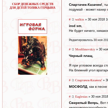
СБОР ДЕНЕЖНЫХ СРЕДСТВ
Спартачек-Казачек!
, т
ДЛЯ ДЕТЕЙ ТОЛИКА ГЕРЦЫНА
подумай - может нахер 
#
walkin
» 30 ноя 2018 1
irod sm
,
Не будет ничего, никако
Редактировалось 30 ноя 201
#
Mosfilmovskiy
» 30 ноя
Черный плащ
,
Я при угловом всегда ст
На ближний угол вратар
#
Спартачек-Казачек!
» 3
МОСФОЛД
, как в песн
#
Eaglesias
» 30 ноя 2018
Свирепый Вепрь
, Вот
недоговороспособность, 