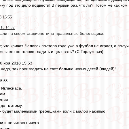
ику под это дело подвести! В первый раз, что ли? Потом же как ком
8 15:55
018 14:32
жали на своем стадионе типа-правильные болельщики.
, что кричат. Человек полтора года уже в футбол не играет, а полу
ны его по голове гладить и целовать? (С.Горлукович)
0 ноя 2018 15:53
 надо, так производить на свет больше новых детей (людей)!
15:53
 Иглесиаса.
ем.
ения.
дет к этому.
о - будет маленькими гребешками волн с малой накипью.
и и не читаю ничего.
ление.