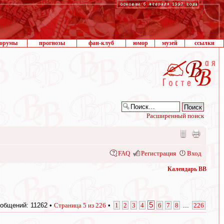
орумы
прогнозы
фан-клуб
юмор
музей
ссылки
Расширенный поиск
FAQ
Регистрация
Вход
Календарь ВВ
5
общений: 11262 •
Страница
5
из
226
•
1
2
3
4
6
7
8
...
226