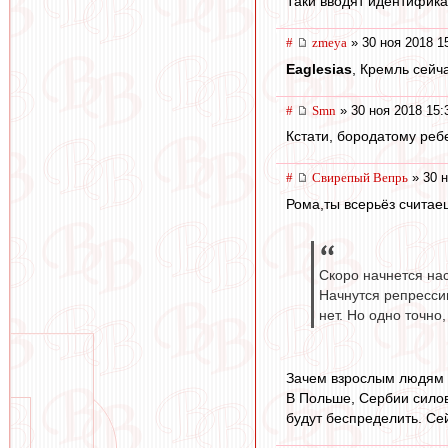
Таки вводят идентифик
#
zmeya
» 30 ноя 2018 1
Eaglesias
, Кремль сейч
#
Smn
» 30 ноя 2018 15:
Кстати, бородатому ребе
#
Свирепый Вепрь
» 30 н
Рома,ты всерьёз считае
Скоро начнется нас
Начнутся репрессии
нет. Но одно точно
Зачем взрослым людям 
В Польше, Сербии силов
будут беспределить. Сей