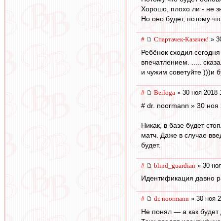
Хорошо, плохо ли - не з
Но оно будет, потому что
#
Спартачек-Казачек!
» 3
Ребёнок сходил сегодня
впечатлением. ..... ска
и чужим советуйте )))и 
#
Berloga
» 30 ноя 2018 
# dr. noormann » 30 ноя
Никак, в базе будет сто
матч. Даже в случае вв
будет.
#
blind_guardian
» 30 ноя
Идентификация давно ра
#
dr. noormann
» 30 ноя 2
Не понял — а как будет