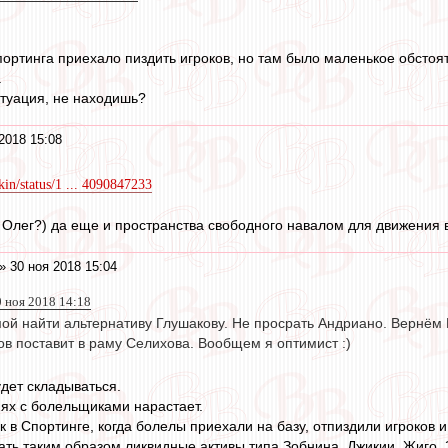
портинга приехало пиздить игроков, но там было маленькое обстоят
.
итуация, не находишь?
2018 15:08
kin/status/1 ... 4090847233
, Олег?) да еще и пространства свободного навалом для движения в
» 30 ноя 2018 15:04
0 ноя 2018 14:18
ой найти альтернативу Глушакову. Не просрать Андриано. Вернём 
в поставит в раму Селихова. Вообщем я оптимист :)
удет складываться.
ях с болельщиками нарастает.
к в Спортинге, когда болелы приехали на базу, отпиздили игроков и
ать таким образом ликвидные активы типа Зобнина, Джикии, Жиго, З