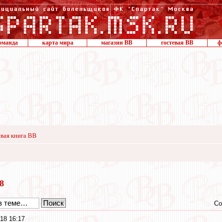
оманда
карта мира
магазин ВВ
гостевая ВВ
ф
вая книга ВВ
18
Со
18 16:17