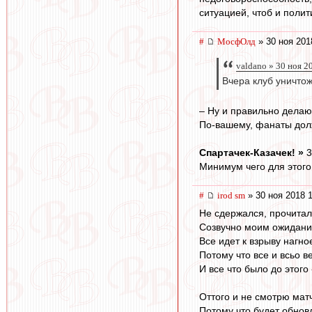
ситуацией, чтоб и полит
#
МосфОлд
» 30 ноя 201
valdano » 30 ноя 2
Вчера клуб уничто
– Ну и правильно делают
По-вашему, фанаты долж
Спартачек-Казачек! »
3
Минимум чего для этого
#
irod sm
» 30 ноя 2018 
Не сдержался, прочитал
Созвучно моим ожидани
Все идет к взрыву нагно
Потому что все и всьо ве
И все что было до этог
Оттого и не смотрю матч
Потому что будет обнов