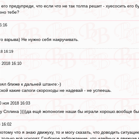
ы его предупреди, что если что не так толпа решит - хуесосить его 
оно тебе?
6:16
го взрыва) Не нужно себя накручивать.
8 16:19
 2018 16:10
оял ближе к дальней штанге:-)
ской какие сапоги скороходы не надевай - не успеешь.
0 ноя 2018 16:03
е у Сплина ))))да ещё жопоногие наши бы играли хорошо.вообще бы
 16:02
 потому что я знаю движуху, то и могу сказать, что доводить ситуац
только всё ускорят. Глубокое заблуждение, что идейных в движухе 