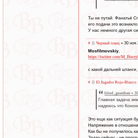
Ты не путай. Фанатьё С
его подачи это возникло
У нас немного другая с
#
Черный плащ
» 30 ноя 
Mosfilmovskiy
,
https://twitter.com/M_Borzy
с какой дальней штанги
#
El Jugador Rojo-Blanco
blind_guardian » 3
Главная задача зим
надеюсь что Кононо
Это еще как ситуация б
Напряжение в отношени
Как бы не получилось ка
Задач сейчас - не проср