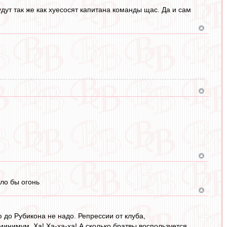
будут так же как хуесосят капитана команды щас. Да и сам
ло бы огонь
ию до Рубикона не надо. Репрессии от клуба,
минимум. Ха! Ха-ха-ха! А сколько братвы воспользуется