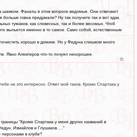
 за шажком. Фанаты в этом вопросе ведомые. Они отвечают
Еще больше говна придумали? Ну так получите так и вот эдак.
ных тумаков, как словесных, так и более весомых. Чтоб
 это выльется именно в то самое. Само собой, естественным
 почистить хорошо в домике. Но у Федуна слишком много
оле. Явно Алекперов что-то почуял нехорошее.
тебе не это интересно. Ответ мой таков. Кроме Спартака у
 границы "Кроме Спартака у меня других названий в
едун, Измайлов и Глушаков....."
е персонажи в клубе?