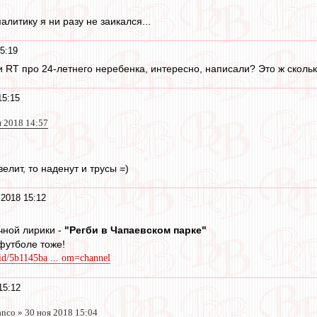
алитику я ни разу не заикался...
5:19
и RT про 24-летнего неребенка, интересно, написали? Это ж скольк
15:15
я 2018 14:57
елит, то наденут и трусы =)
 2018 15:12
чной лирики -
"Регби в Чапаевском парке"
 футболе тоже!
/id/5b1145ba ... om=channel
15:12
anco » 30 ноя 2018 15:04