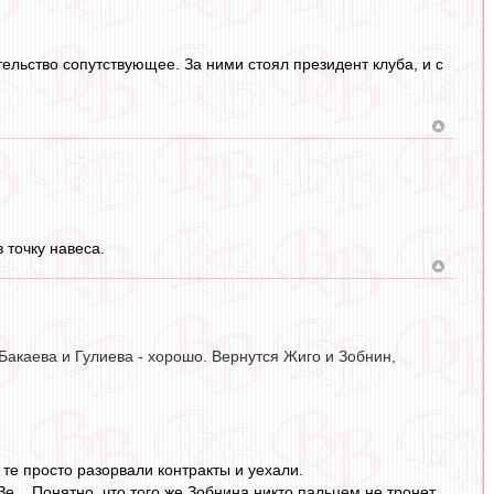
ельство сопутствующее. За ними стоял президент клуба, и с
 точку навеса.
Бакаева и Гулиева - хорошо. Вернутся Жиго и Зобнин,
 те просто разорвали контракты и уехали.
е... Понятно, что того же Зобнина никто пальцем не тронет,