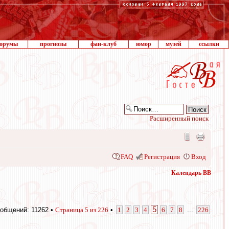
орумы
прогнозы
фан-клуб
юмор
музей
ссылки
Расширенный поиск
FAQ
Регистрация
Вход
Календарь ВВ
5
общений: 11262 •
Страница
5
из
226
•
1
2
3
4
6
7
8
...
226