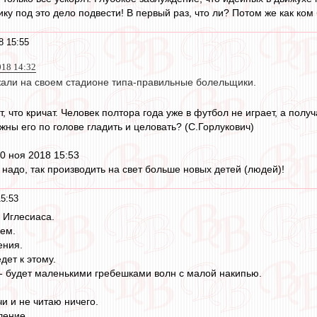
ику под это дело подвести! В первый раз, что ли? Потом же как ком
8 15:55
018 14:32
жали на своем стадионе типа-правильные болельщики.
, что кричат. Человек полтора года уже в футбол не играет, а полу
ны его по голове гладить и целовать? (С.Горлукович)
0 ноя 2018 15:53
 надо, так производить на свет больше новых детей (людей)!
15:53
 Иглесиаса.
ем.
ения.
дет к этому.
о - будет маленькими гребешками волн с малой накипью.
и и не читаю ничего.
ление.