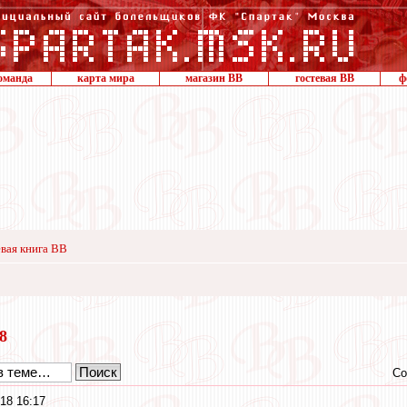
оманда
карта мира
магазин ВВ
гостевая ВВ
ф
вая книга ВВ
18
Со
18 16:17