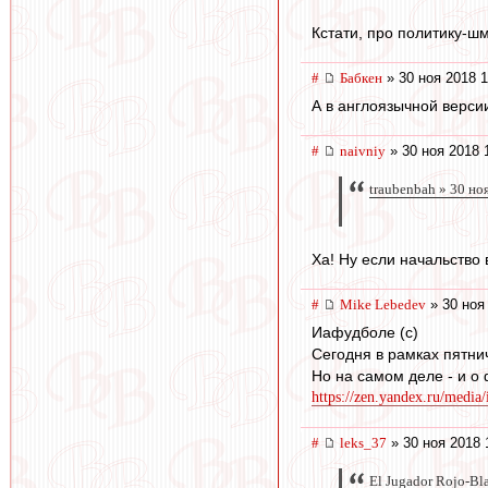
Кстати, про политику-шм
#
Бабкен
» 30 ноя 2018 1
А в англоязычной верси
#
naivniy
» 30 ноя 2018 
traubenbah » 30 но
Ха! Ну если начальство в
#
Mike Lebedev
» 30 ноя
Иафудболе (с)
Сегодня в рамках пятни
Но на самом деле - и о
https://zen.yandex.ru/media
#
leks_37
» 30 ноя 2018 
El Jugador Rojo-Bl