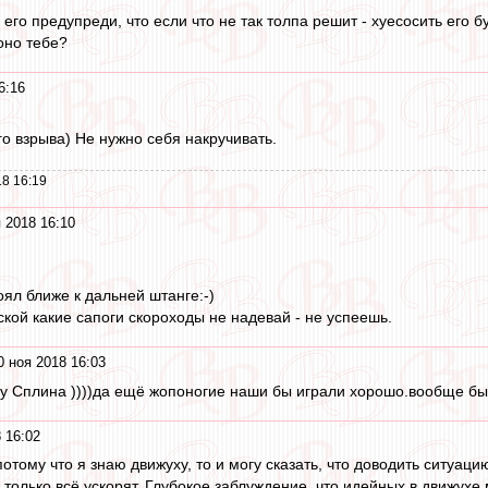
ы его предупреди, что если что не так толпа решит - хуесосить его 
оно тебе?
6:16
го взрыва) Не нужно себя накручивать.
8 16:19
 2018 16:10
оял ближе к дальней штанге:-)
ской какие сапоги скороходы не надевай - не успеешь.
0 ноя 2018 16:03
е у Сплина ))))да ещё жопоногие наши бы играли хорошо.вообще бы
 16:02
 потому что я знаю движуху, то и могу сказать, что доводить ситуац
только всё ускорят. Глубокое заблуждение, что идейных в движухе 