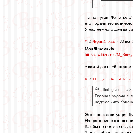
Ты не путай. Фанатьё С
его подачи это возникло
У нас немного другая с
#
Черный плащ
» 30 ноя 
Mosfilmovskiy
,
https://twitter.com/M_Borzy
с какой дальней штанги
#
El Jugador Rojo-Blanco
blind_guardian » 3
Главная задача зим
надеюсь что Кононо
Это еще как ситуация б
Напряжение в отношени
Как бы не получилось ка
Задач сейчас - не проср