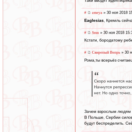
Таки вводят идентифик
#
zmeya
» 30 ноя 2018 1
Eaglesias
, Кремль сейч
#
Smn
» 30 ноя 2018 15:
Кстати, бородатому ребе
#
Свирепый Вепрь
» 30 н
Рома,ты всерьёз считае
Скоро начнется нас
Начнутся репрессии
нет. Но одно точно
Зачем взрослым людям 
В Польше, Сербии силов
будут беспределить. Сей