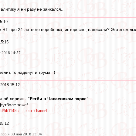
алитику я ни разу не заикался...
5:19
и RT про 24-летнего неребенка, интересно, написали? Это ж скольк
15:15
я 2018 14:57
елит, то наденут и трусы =)
 2018 15:12
чной лирики -
"Регби в Чапаевском парке"
 футболе тоже!
/id/5b1145ba ... om=channel
15:12
anco » 30 ноя 2018 15:04