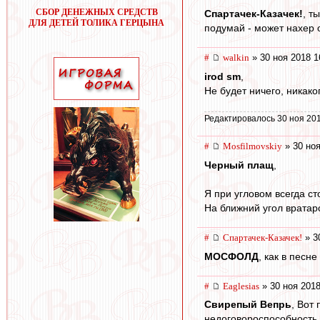
СБОР ДЕНЕЖНЫХ СРЕДСТВ
Спартачек-Казачек!
, т
ДЛЯ ДЕТЕЙ ТОЛИКА ГЕРЦЫНА
подумай - может нахер 
#
walkin
» 30 ноя 2018 1
irod sm
,
Не будет ничего, никако
Редактировалось 30 ноя 201
#
Mosfilmovskiy
» 30 ноя
Черный плащ
,
Я при угловом всегда ст
На ближний угол вратар
#
Спартачек-Казачек!
» 3
МОСФОЛД
, как в песн
#
Eaglesias
» 30 ноя 2018
Свирепый Вепрь
, Вот
недоговороспособность, 