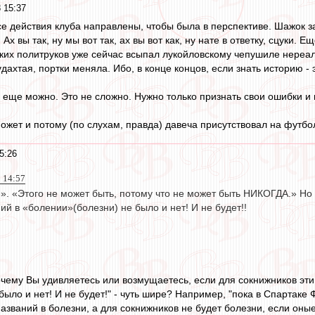
 15:37
о все действия клуба направлены, чтобы была в перспективе. Шажок
Ах вы так, ну мы вот так, ах вы вот как, ну нате в ответку, сцуки. 
ких политруков уже сейчас всыпал лукойловскому чепушиле нереаль
дахтая, портки меняла. Ибо, в конце концов, если знать историю -
 еще можно. Это не сложно. Нужно только признать свои ошибки и
Может и потому (по слухам, правда) давеча присутствовал на футб
5:26
8 14:57
.». «Этого не может быть, потому что не может быть НИКОГДА.» Но 
ий в «болении»(болезни) не было и нет! И не будет!!
очему Вы удивляетесь или возмущаетесь, если для сокнижников эти
ыло и нет! И не будет!" - чуть шире? Например, "пока в Спартаке Ф
названий в болезни, а для сокнижников не будет болезни, если оны