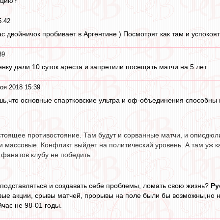
ацию?
5:42
ас двойничок пробивает в Аргентине ) Посмотрят как там и успокоятс
39
нку дали 10 суток ареста и запретили посещать матчи на 5 лет.
оя 2018 15:39
шь,что основные спартковские ультра и оф-объединения способны
тоящее противостояние. Там будут и сорванные матчи, и описдюлив
 массовые. Конфликт выйдет на политический уровень. А там уж к
, фанатов клубу не победить
подставляться и создавать себе проблемы, ломать свою жизнь?
Ру
ые акции, срывы матчей, прорывы на поле были бы возможны,но не
час не 98-01 годы.