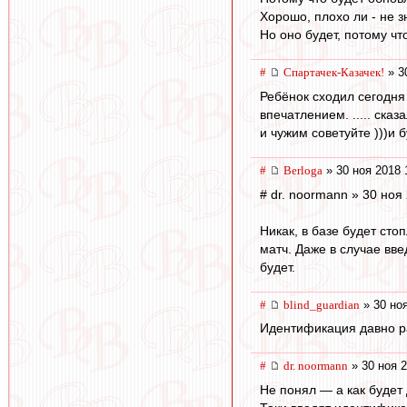
Хорошо, плохо ли - не з
Но оно будет, потому что
#
Спартачек-Казачек!
» 3
Ребёнок сходил сегодня
впечатлением. ..... ска
и чужим советуйте )))и 
#
Berloga
» 30 ноя 2018 
# dr. noormann » 30 ноя
Никак, в базе будет сто
матч. Даже в случае вв
будет.
#
blind_guardian
» 30 ноя
Идентификация давно ра
#
dr. noormann
» 30 ноя 2
Не понял — а как будет