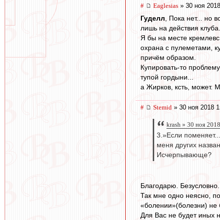
#
Eaglesias
» 30 ноя 2018
Гуделл
, Пока нет... н
лишь на действия клуба. 
Я бы на месте кремлевс
охрана с пулеметами, ку
причём образом.
Купировать-то проблему
тупой гордыни...
а Жирков, ксть, может. 
#
Stemid
» 30 ноя 2018 1
krash » 30 ноя 201
3.»Если поменяет..
меня других назван
Исчерпывающе?
Благодарю. Безусловно.
Так мне одно неясно, п
«болении»(болезни) не б
Для Вас не будет иных 