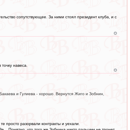
ельство сопутствующее. За ними стоял президент клуба, и с
 точку навеса.
Бакаева и Гулиева - хорошо. Вернутся Жиго и Зобнин,
 те просто разорвали контракты и уехали.
е... Понятно, что того же Зобнина никто пальцем не тронет,