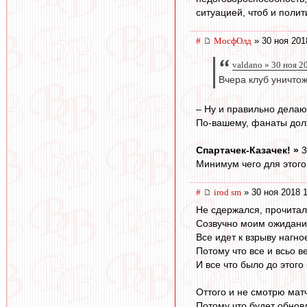
ситуацией, чтоб и полит
#
МосфОлд
» 30 ноя 201
valdano » 30 ноя 2
Вчера клуб уничто
– Ну и правильно делают
По-вашему, фанаты долж
Спартачек-Казачек! »
3
Минимум чего для этого
#
irod sm
» 30 ноя 2018 
Не сдержался, прочитал
Созвучно моим ожидани
Все идет к взрыву нагно
Потому что все и всьо ве
И все что было до этог
Оттого и не смотрю матч
Потому что будет обнов