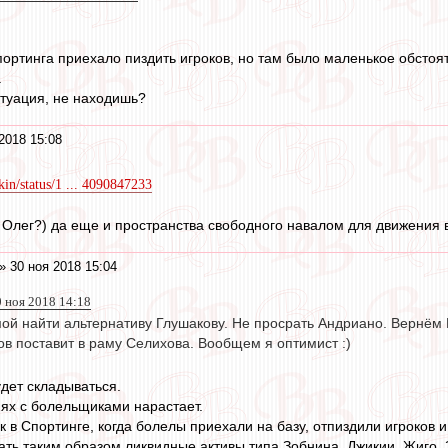
портинга приехало пиздить игроков, но там было маленькое обстоят
.
итуация, не находишь?
2018 15:08
kin/status/1 ... 4090847233
, Олег?) да еще и пространства свободного навалом для движения в
» 30 ноя 2018 15:04
0 ноя 2018 14:18
ой найти альтернативу Глушакову. Не просрать Андриано. Вернём 
в поставит в раму Селихова. Вообщем я оптимист :)
удет складываться.
ях с болельщиками нарастает.
к в Спортинге, когда болелы приехали на базу, отпиздили игроков и
ать таким образом ликвидные активы типа Зобнина, Джикии, Жиго, З