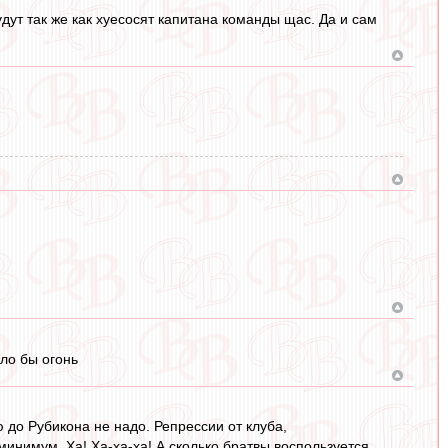
будут так же как хуесосят капитана команды щас. Да и сам
ло бы огонь
ию до Рубикона не надо. Репрессии от клуба,
минимум. Ха! Ха-ха-ха! А сколько братвы воспользуется