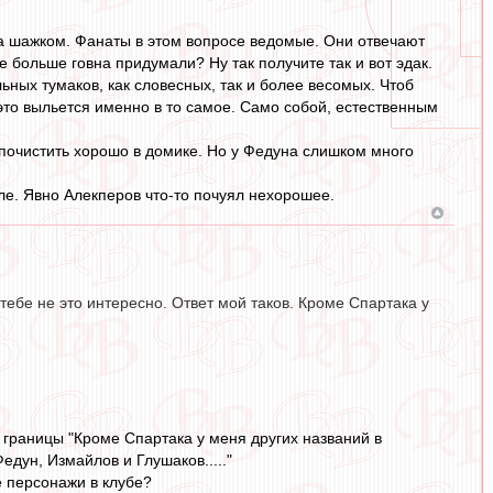
 за шажком. Фанаты в этом вопросе ведомые. Они отвечают
Еще больше говна придумали? Ну так получите так и вот эдак.
ных тумаков, как словесных, так и более весомых. Чтоб
 это выльется именно в то самое. Само собой, естественным
 почистить хорошо в домике. Но у Федуна слишком много
оле. Явно Алекперов что-то почуял нехорошее.
тебе не это интересно. Ответ мой таков. Кроме Спартака у
 границы "Кроме Спартака у меня других названий в
едун, Измайлов и Глушаков....."
е персонажи в клубе?