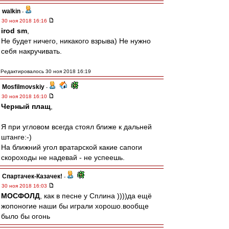
walkin
-
30 ноя 2018 16:16
irod sm
,
Не будет ничего, никакого взрыва) Не нужно
себя накручивать.
Редактировалось 30 ноя 2018 16:19
Mosfilmovskiy
-
30 ноя 2018 16:10
Черный плащ
,
Я при угловом всегда стоял ближе к дальней
штанге:-)
На ближний угол вратарской какие сапоги
скороходы не надевай - не успеешь.
Спартачек-Казачек!
-
30 ноя 2018 16:03
МОСФОЛД
, как в песне у Сплина ))))да ещё
жопоногие наши бы играли хорошо.вообще
было бы огонь