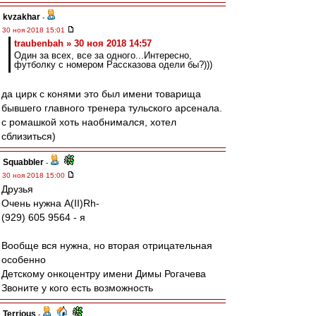
kvzakhar
-
30 ноя 2018 15:01
traubenbah » 30 ноя 2018 14:57
Один за всех, все за одного...Интересно,
футболку с номером Рассказова одели бы?)))
да цирк с конями это был имени товарища
бывшего главного тренера тульского арсенала.
с ромашкой хоть наобнимался, хотел
сблизиться)
Squabbler
-
30 ноя 2018 15:00
Друзья
Очень нужна А(II)Rh-
(929) 605 9564 - я
Вообще вся нужна, но вторая отрицательная
особенно
Детскому онкоцентру имени Димы Рогачева
Звоните у кого есть возможность
Terrious
-