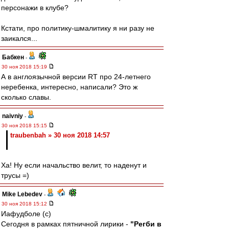
персонажи в клубе?
Кстати, про политику-шмалитику я ни разу не
заикался...
Бабкен
-
30 ноя 2018 15:19
А в англоязычной версии RT про 24-летнего
неребенка, интересно, написали? Это ж
сколько славы.
naivniy
-
30 ноя 2018 15:15
traubenbah » 30 ноя 2018 14:57
Ха! Ну если начальство велит, то наденут и
трусы =)
Mike Lebedev
-
30 ноя 2018 15:12
Иафудболе (с)
Сегодня в рамках пятничной лирики -
"Регби в