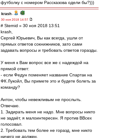
футболку с номером Рассказова одели бы?)))
krash
-
30 ноя 2018 14:57
# Stemid » 30 ноя 2018 13:51
krash,
Сергей Юрьевич, Вы как всегда, ушли от
прямых ответов сокнижников, зато сами
задавать вопросы и требовать ответов горазды.
У меня к Вам вопрос все же с надеждой на
прямой ответ:
- если Федун поменяет название Спартак на
ФК Лукойл, Вы примете это и будете болеть за
команду?
Антон, чтобы невежливым не прослыть.
Отвечаю.
1. Задирать меня не надо. Мне вопросы никто
не задаёт, я малоинтересен. Я против ВВсех
голосовал.
2. Требовать тем более не горазд, мне никто
ничего не должен.