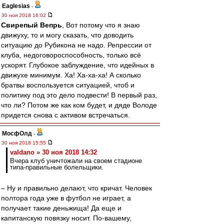
Eaglesias
-
30 ноя 2018 16:02
Свирепый Вепрь
, Вот потому что я знаю
движуху, то и могу сказать, что доводить
ситуацию до Рубикона не надо. Репрессии от
клуба, недоговороспособность, только всё
ускорят. Глубокое заблуждение, что идейных в
движухе минимум. Ха! Ха-ха-ха! А сколько
братвы воспользуется ситуацией, чтоб и
политику под это дело подвести! В первый раз,
что ли? Потом же как ком будет, и дяде Володе
придется снова с активом встречаться.
МосфОлд
-
30 ноя 2018 15:55
valdano » 30 ноя 2018 14:32
Вчера клуб уничтожали на своем стадионе
типа-правильные болельщики.
– Ну и правильно делают, что кричат. Человек
полтора года уже в футбол не играет, а
получает такие деньжища! Да еще и
капитанскую повязку носит. По-вашему,