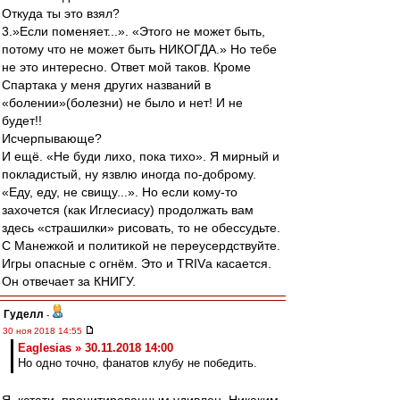
Откуда ты это взял?
3.»Если поменяет...». «Этого не может быть,
потому что не может быть НИКОГДА.» Но тебе
не это интересно. Ответ мой таков. Кроме
Спартака у меня других названий в
«болении»(болезни) не было и нет! И не
будет!!
Исчерпывающе?
И ещё. «Не буди лихо, пока тихо». Я мирный и
покладистый, ну язвлю иногда по-доброму.
«Еду, еду, не свищу...». Но если кому-то
захочется (как Иглесиасу) продолжать вам
здесь «страшилки» рисовать, то не обессудьте.
С Манежкой и политикой не переусердствуйте.
Игры опасные с огнём. Это и TRIVа касается.
Он отвечает за КНИГУ.
Гуделл
-
30 ноя 2018 14:55
Eaglesias » 30.11.2018 14:00
Но одно точно, фанатов клубу не победить.