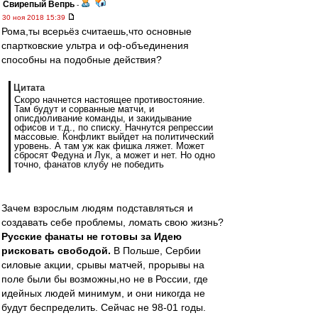
Свирепый Вепрь
-
30 ноя 2018 15:39
Рома,ты всерьёз считаешь,что основные
спартковские ультра и оф-объединения
способны на подобные действия?
Цитата
Скоро начнется настоящее противостояние.
Там будут и сорванные матчи, и
описдюливание команды, и закидывание
офисов и т.д., по списку. Начнутся репрессии
массовые. Конфликт выйдет на политический
уровень. А там уж как фишка ляжет. Может
сбросят Федуна и Лук, а может и нет. Но одно
точно, фанатов клубу не победить
Зачем взрослым людям подставляться и
создавать себе проблемы, ломать свою жизнь?
Русские фанаты не готовы за Идею
рисковать свободой.
В Польше, Сербии
силовые акции, срывы матчей, прорывы на
поле были бы возможны,но не в России, где
идейных людей минимум, и они никогда не
будут беспределить. Сейчас не 98-01 годы.