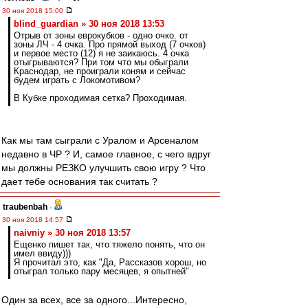
30 ноя 2018 15:00
blind_guardian » 30 ноя 2018 13:53
Отрыв от зоны еврокубков - одно очко. от
зоны ЛЧ - 4 очка. Про прямой выход (7 очков)
и первое место (12) я не заикаюсь. 4 очка
отыгрываются? При том что мы обыграли
Краснодар, не проиграли коням и сейчас
будем играть с Локомотивом?
В Кубке проходимая сетка? Проходимая.
Как мы там сыграли с Уралом и Арсеналом
недавно в ЧР ? И, самое главное, с чего вдруг
мы должны РЕЗКО улучшить свою игру ? Что
дает тебе основания так считать ?
traubenbah
-
30 ноя 2018 14:57
naivniy » 30 ноя 2018 13:57
Ещенко пишет так, что тяжело понять, что он
имел ввиду)))
Я прочитал это, как "Да, Рассказов хорош, но
отыграл только пару месяцев, я опытней"
Один за всех, все за одного...Интересно,