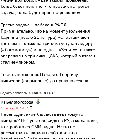
Федун пригрозил: «Две задачи провалены.
Когда будет понятно, что провалена третья
задача, тогда будет принято решение».
Третья задача – победа в РФПЛ.
Примечательно, что на момент увольнения
Карпина (после 21-го тура) «Спартак» шел
третьим и только на три очка уступал лидеру
(«Локомотиву») и на одно – «Зениту», а также
опережал на три очка ЦСКА, который в итоге и
стал чемпионом. "
То есть поджопник Валерию Георгичу
выписали (формально) до провала сезона.
Редактировалось 30 ноя 2018 14:42
из Белого города
-
30 ноя 2018 14:34
Переподписание балласта ведь кому-то
выгодно? Не тупые же сидят в РУ, а когда надо,
то и работа со СМИ видна. Никто не
рассматривал вариант саботажа г-на