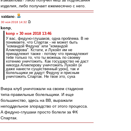
Измайлова? Либо получил кеш за подписания
изделия, либо получает ежемесячно с него.
valdano
-
30 ноя 2018 14:32
konp
,
konp » 30 ноя 2018 13:46
У вас, федуно-глушаков, одна проблема. В не
понимаете, что Спартак - не может быть
"командой Федуна" или "командой
Аликперова". Кстати, и Лукойл им не
принадлежит также - потому что принадлежит
тебе только то, что ты можешь по своему
хотению уничтожить. Как государство не даст
никогда Аликперову уничтожить Лукойл (и
даже нанести существенный урон), так и
болельщики не дадут Федуну и присным
уничтожить Спартак. Не твое это, сука
Вчера клуб уничтожали на своем стадионе
типа-правильные болельщики. И еще
большинство, здесь на ВВ, выражали
неподдельное злорадство от этого процесса.
А федуно-глушаки просто болели за ФК
Спартак.
Berloga
-