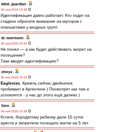
blind_guardian
-
30 ноя 2018 15:48
Идентификация давно работает. Кто ходит на
стадион обратите внимание на мусоров с
планшетами у входных групп.
dr. noormann
-
30 ноя 2018 15:43
Не понял — а как будет действовать запрет на
посещение?
Таки вводят идентификацию?
zmeya
-
30 ноя 2018 15:42
Eaglesias
, Кремль сейчас двойничок
пробивает в Аргентине ) Посмотрят как там и
успокоятся - у нас до этого ещё далеко )
Smn
-
30 ноя 2018 15:39
Кстати, бородатому ребенку дали 10 суток
ареста и запретили посещать матчи на 5 лет.