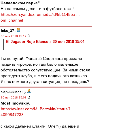
Чапаевском парке"
Но на самом деле - и о футболе тоже!
https://zen.yandex.ru/media/id/5b1145ba ...
om=channel
leks_37
-
30 ноя 2018 15:12
El Jugador Rojo-Blanco » 30 ноя 2018 15:04
Ты не путай. Фанатьё Спортинга приехало
пиздить игроков, но там было маленькое
обстоятельство сопутствующее. За ними стоял
президент клуба, и с его подачи это возникло.
У нас немного другая ситуация, не находишь?
Черный плащ
-
30 ноя 2018 15:08
Mosfilmovskiy
,
https://twitter.com/M_Borzykin/status/1 ...
4090847233
с какой дальней штанги, Олег?) да еще и