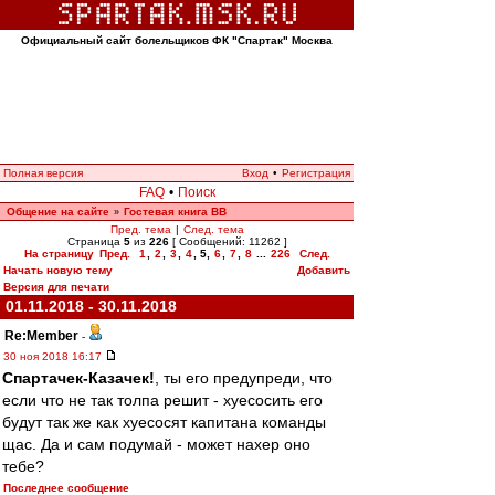
Официальный сайт болельщиков ФК "Спартак" Москва
Полная версия
Вход
•
Регистрация
FAQ
•
Поиск
Общение на сайте
Гостевая книга ВВ
»
Пред. тема
|
След. тема
Страница
5
из
226
[ Сообщений: 11262 ]
На страницу
Пред.
1
,
2
,
3
,
4
,
5
,
6
,
7
,
8
...
226
След.
Начать новую тему
Добавить
Версия для печати
01.11.2018 - 30.11.2018
Re:Member
-
30 ноя 2018 16:17
Спартачек-Казачек!
, ты его предупреди, что
если что не так толпа решит - хуесосить его
будут так же как хуесосят капитана команды
щас. Да и сам подумай - может нахер оно
тебе?
Последнее сообщение