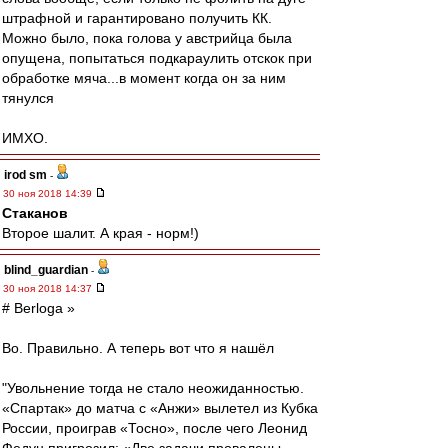
штрафной и гарантировано получить КК.
Можно было, пока голова у австрийца была
опущена, попытаться подкараулить отскок при
обработке мяча...в момент когда он за ним
тянулся
ИМХО.
irod sm
-
30 ноя 2018 14:39
Cтаканов
Второе шалит. А края - норм!)
blind_guardian
-
30 ноя 2018 14:37
# Berloga »
Во. Правильно. А теперь вот что я нашёл
"Увольнение тогда не стало неожиданностью.
«Спартак» до матча с «Анжи» вылетел из Кубка
России, проиграв «Тосно», после чего Леонид