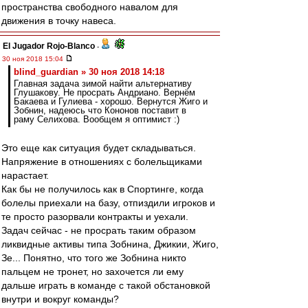
пространства свободного навалом для
движения в точку навеса.
El Jugador Rojo-Blanco
-
30 ноя 2018 15:04
blind_guardian » 30 ноя 2018 14:18
Главная задача зимой найти альтернативу
Глушакову. Не просрать Андриано. Вернём
Бакаева и Гулиева - хорошо. Вернутся Жиго и
Зобнин, надеюсь что Кононов поставит в
раму Селихова. Вообщем я оптимист :)
Это еще как ситуация будет складываться.
Напряжение в отношениях с болельщиками
нарастает.
Как бы не получилось как в Спортинге, когда
болелы приехали на базу, отпиздили игроков и
те просто разорвали контракты и уехали.
Задач сейчас - не просрать таким образом
ликвидные активы типа Зобнина, Джикии, Жиго,
Зе... Понятно, что того же Зобнина никто
пальцем не тронет, но захочется ли ему
дальше играть в команде с такой обстановкой
внутри и вокруг команды?