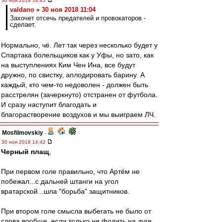
30 ноя 2018 14:45
valdano » 30 ноя 2018 11:04
Захочет отсечь предателей и провокаторов -
сделает.
Нормально, чё. Лет так через несколько будет у
Спартака болельщиков как у Уфы, но зато, как
на выступлениях Ким Чен Ина, все будут
дружно, по свистку, аплодировать барину. А
каждый, кто чем-то недоволен - должен быть
расстрелян (зачеркнуто) отстранен от футбола.
И сразу наступит благодать и
благорастворение воздухов и мы выиграем ЛЧ.
Mosfilmovskiy
-
30 ноя 2018 14:42
Черный плащ
,
При первом голе правильно, что Артём не
побежал...с дальней штанги на угол
вратарской...шла "борьба" защитников.
При втором голе смысла выбегать не было от
слова вообще, если только не фолить на дуге