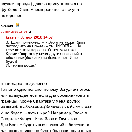
слухам, правда) давеча присутствовал на
футболе. Явно Алекперов что-то почуял
нехорошее.
Stemid
-
30 ноя 2018 15:26
krash » 30 ноя 2018 14:57
3.»Если поменяет...». «Этого не может быть,
потому что не может быть НИКОГДА.» Но
тебе не это интересно. Ответ мой таков.
Кроме Спартака у меня других названий в
«болении»(болезни) не было и нет! И не
будет!!
Исчерпывающе?
Благодарю. Безусловно.
Так мне одно неясно, почему Вы удивляетесь
или возмущаетесь, если для сокнижников эти
границы "Кроме Спартака у меня других
названий в «болении»(болезни) не было и нет!
И не будет!" - чуть шире? Например, "пока в
Спартаке Федун, Измайлов и Глушаков....."
Для Вас не будет иных названий в болезни, а
для сокнижников не будет болезни, если оные