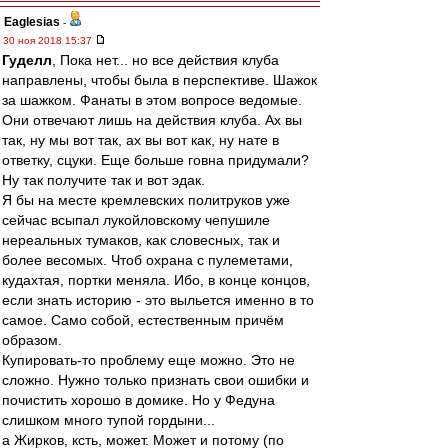
Eaglesias
-
30 ноя 2018 15:37
Гуделл
, Пока нет... но все действия клуба
направлены, чтобы была в перспективе. Шажок
за шажком. Фанаты в этом вопросе ведомые.
Они отвечают лишь на действия клуба. Ах вы
так, ну мы вот так, ах вы вот как, ну нате в
ответку, сцуки. Еще больше говна придумали?
Ну так получите так и вот эдак.
Я бы на месте кремлевских политруков уже
сейчас всыпал лукойловскому чепушиле
нереальных тумаков, как словесных, так и
более весомых. Чтоб охрана с пулеметами,
кудахтая, портки меняла. Ибо, в конце концов,
если знать историю - это выльется именно в то
самое. Само собой, естественным причём
образом.
Купировать-то проблему еще можно. Это не
сложно. Нужно только признать свои ошибки и
почистить хорошо в домике. Но у Федуна
слишком много тупой гордыни...
а Жирков, ксть, может. Может и потому (по