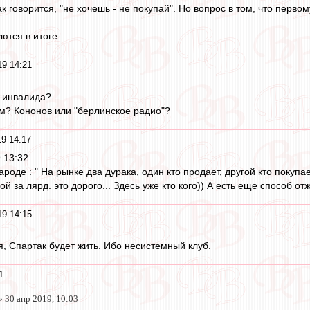
к говорится, "не хочешь - не покупай". Но вопрос в том, что первом
ются в итоге.
19 14:21
у инвалида?
м? Кононов или "берлинское радио"?
19 14:17
 13:32
ароде : " На рынке два дурака, один кто продает, другой кто покуп
 за лярд. это дорого... Здесь уже кто кого)) А есть еще способ отж
19 14:15
я, Спартак будет жить. Ибо несистемный клуб.
1
 30 апр 2019, 10:03