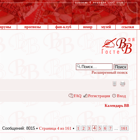
орумы
прогнозы
фан-клуб
юмор
музей
ссылки
Расширенный поиск
FAQ
Регистрация
Вход
Календарь ВВ
4
Сообщений: 8015 •
Страница
4
из
161
•
1
2
3
5
6
7
...
161