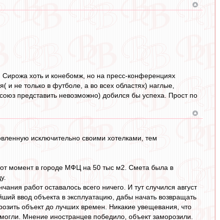
 Сирожа хоть и конебомж, но на пресс-конференциях
( и не только в футболе, а во всех областях) наглые,
 союз представить невозможно) добился бы успеха. Прост по
ловленную исключительно своими хотелками, тем
тот момент в городе МФЦ на 50 тыс м2. Смета была в
у.
чания работ оставалось всего ничего. И тут случился август
ейший ввод объекта в эксплуатацию, дабы начать возвращать
розить объект до лучших времен. Никакие увещевания, что
могли. Мнение иностранцев победило, объект заморозили.