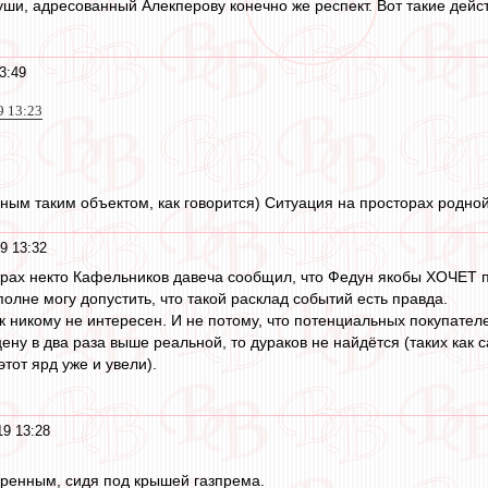
души, адресованный Алекперову конечно же респект. Вот такие дейс
3:49
9 13:23
диным таким объектом, как говорится) Ситуация на просторах родно
9 13:32
торах некто Кафельников давеча сообщил, что Федун якобы ХОЧЕТ п
полне могу допустить, что такой расклад событий есть правда.
к никому не интересен. И не потому, что потенциальных покупателе
ену в два раза выше реальной, то дураков не найдётся (таких как с
тот ярд уже и увели).
19 13:28
еренным, сидя под крышей газпрема.