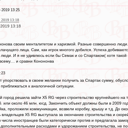
 2019 13:25
 2019 13:18
 2019 13:18
нонова своим менталитетом и харизмой. Разные совершенно люди.
лачущего лица. Сам, как игрок многого добился. Успеха добиваются
люди. И я не удивлюсь если бы Семак и со Спартаком( хотя такой
всему.... и сравни Конононва
:23
 упорствовать в своем желании получить за Спартак сумму, обус
 приближаться к аналогичной ситуации.
ой город решила зайти X5 RG через строительство крупнейшего на 
б. или около 46 млн. юсд. Закончить объект должны были в 2009 год
ка, проложили коммуникации, возвели коробку, крышу и т.д. До окон
ть владельцев X5 RG выступала за окончание строительства и скор
 числа иностранцев были категорически против и предлагала замо
 дополнительными расходами и удорожанием строительства, не по