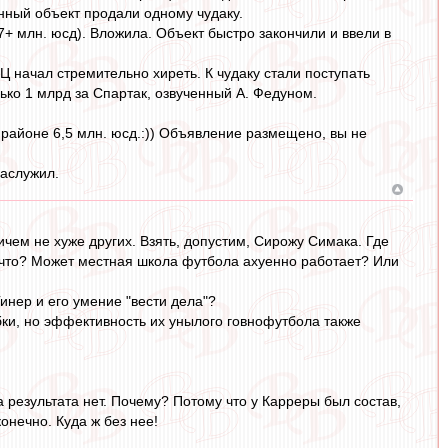
нный объект продали одному чудаку.
7+ млн. юсд). Вложила. Объект быстро закончили и ввели в
Ц начал стремительно хиреть. К чудаку стали поступать
ько 1 млрд за Спартак, озвученный А. Федуном.
 районе 6,5 млн. юсд.:)) Объявление размещено, вы не
Заслужил.
чем не хуже других. Взять, допустим, Сирожу Симака. Где
 что? Может местная школа футбола ахуенно работает? Или
инер и его умение "вести дела"?
бки, но эффективность их унылого говнофутбола также
 результата нет. Почему? Потому что у Карреры был состав,
онечно. Куда ж без нее!