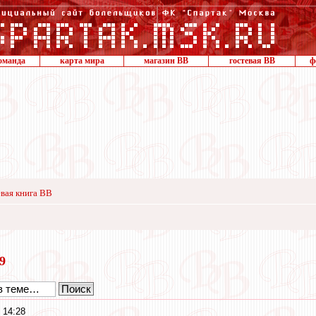
оманда
карта мира
магазин ВВ
гостевая ВВ
ф
вая книга ВВ
19
 14:28