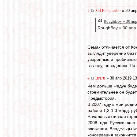
#
Sid Kampeador
» 30 апр
RoughBoy » 30 апр
RoughBoy » 30 апр
Семак отличается от Ко
выглядит уверенно без п
уверенные и пробивные 
взгляду, поведению. По 
#
BN78
» 30 апр 2019 13
Чем дольше Федун будет
стремительнее он будет
Предыстория.
В 2007 году в мой родн
районе 1,2-1.3 млрд. ру
Началась активная строй
2008 года. Русская час
вложения. Владельцы из
консервация закончится