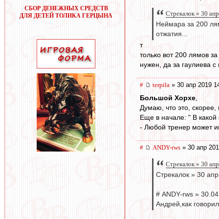
СБОР ДЕНЕЖНЫХ СРЕДСТВ
Стрекалок » 30 апр
ДЛЯ ДЕТЕЙ ТОЛИКА ГЕРЦЫНА
Неймара за 200 лям
отжатия...
т
только вот 200 лямов з
нужен, да за гаулиева с
#
terpila
» 30 апр 2019 1
Большой Хорхе
,
Думаю, что это, скорее
Еще в начале: " В како
- Любой тренер может иг
#
ANDY-rws
» 30 апр 201
Стрекалок » 30 апр
Стрекалок » 30 апр
# ANDY-rws » 30.04
Андрей,как говорили