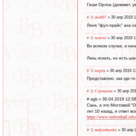
Геши Орлоа (доживет, у
#
des007
» 30 апр 2019 1
Леня "фул-прайс" аха ха 
#
teorver
» 30 апр 2019 1
Во всяком случае, в нач
Лень искать, но есть ша
#
terpila
» 30 апр 2019 1
Представляю, как где-то
#
Стрекалок
» 30 апр 20
# agk » 30.04.2019 12:5
Сань, а это Мостовой:"О
лет 10 назад, и ответ вс
https://www.rusfootball.info/
#
malyushenko
» 30 апр 