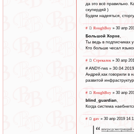
да это всё правильно. Ка
скупердяй )
Будем надеяться, сторгу
#
RoughBoy
» 30 апр 20
Большой Хорхе
,
Ты ведь в подписчиках 
Кто больше чесал языко
#
Стрекалок
» 30 апр 20
# ANDY-rws » 30.04.2019
Андрей,как говорили в н
развитой инфраструктурой
#
RoughBoy
» 30 апр 20
blind_guardian
,
Когда система наебнетс
#
gav
» 30 апр 2019 14:1
впередсмотрящий »