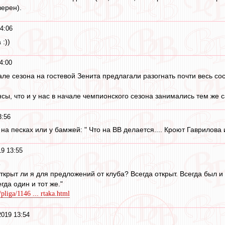
верен).
4:06
:))
4:00
але сезона на гостевой Зенита предлагали разогнать почти весь со
нсы, что и у нас в начале чемпионского сезона занимались тем же 
3:56
 на песках или у бамжей: " Что на ВВ делается.... Кроют Гаврилова и
19 13:55
8
ткрыт ли я для предложений от клуба? Всегда открыт. Всегда был и
егда один и тот же."
pliga/1146 ... rtaka.html
2019 13:54