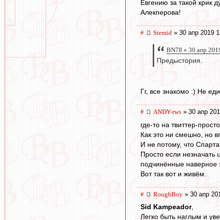
Евгению за такой крик 
Алекперова!
#
Stemid
» 30 апр 2019 1
BN78 » 30 апр 201
Предыстория.
Гг, все знакомо :) Не е
#
ANDY-rws
» 30 апр 201
где-то на твиттер-прос
Как это ни смешно, но в
И не потому, что Спарта
Просто если незначать ц
подчинённые наверное э
Вот так вот и живём.
#
RoughBoy
» 30 апр 20
Sid Kampeador
,
Легко быть наглым и ув