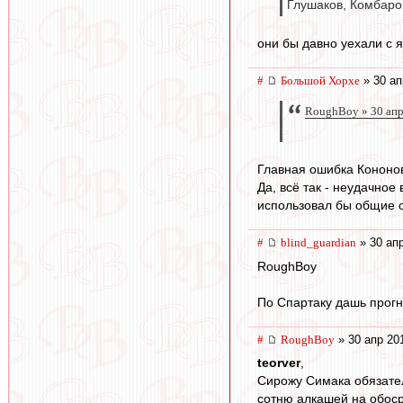
Глушаков, Комбаров
они бы давно уехали с я
#
Большой Хорхе
» 30 ап
RoughBoy » 30 апр
Главная ошибка Кононов
Да, всё так - неудачное
использовал бы общие о
#
blind_guardian
» 30 апр
RoughBoy
По Спартаку дашь прогн
#
RoughBoy
» 30 апр 20
teorver
,
Сирожу Симака обязател
сотню алкашей на обоср