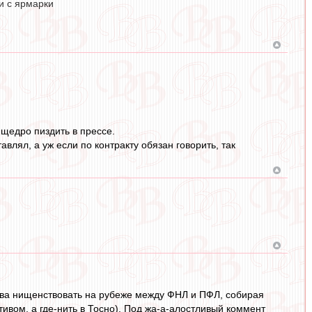
и с ярмарки
 щедро пиздить в прессе.
авлял, а уж если по контракту обязан говорить, так
нова нищенствовать на рубеже между ФНЛ и ПФЛ, собирая
ивом, а где-нить в Тосно). Под жа-а-алостливый коммент