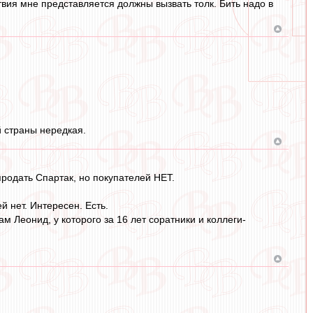
твия мне представляется должны вызвать толк. Бить надо в
й страны нередкая.
родать Спартак, но покупателей НЕТ.
й нет. Интересен. Есть.
ам Леонид, у которого за 16 лет соратники и коллеги-