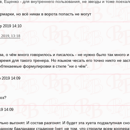
, Ещенко - для внутреннего пользования, не звезды и тоже поехал
рмарки, но всё никак в ворота попасть не могут
р 2019 14:10
 2019, 13:18
а, о чём много говорилось и писалось - не нужно было так много и
 время для такого тренера. Но языком чесать его точно никто не заст
бтекаемые формулировки в стиле "ни о чём".
 2019 14:09
оз?
19 14:09
ьно выгонят. И состав разгонят. И будет эта хуета подзалупная с
анном бакланами стадионе (нет, не том, что строили всем кооперат