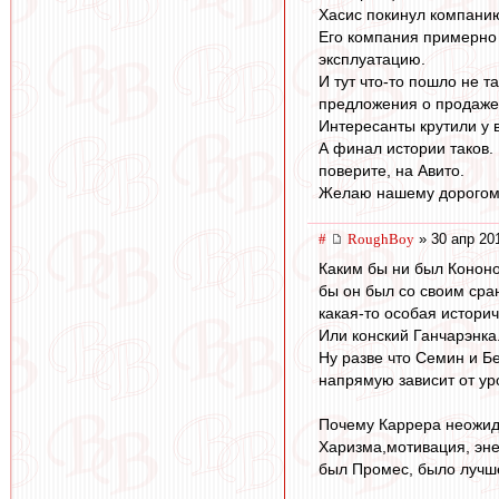
Хасис покинул компанию
Его компания примерно 
эксплуатацию.
И тут что-то пошло не т
предложения о продаже.
Интересанты крутили у 
А финал истории таков.
поверите, на Авито.
Желаю нашему дорогому 
#
RoughBoy
» 30 апр 20
Каким бы ни был Кононо
бы он был со своим сра
какая-то особая истори
Или конский Ганчарэнка
Ну разве что Семин и Б
напрямую зависит от ур
Почему Каррера неожид
Харизма,мотивация, эне
был Промес, было лучше