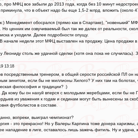
, про МФЦ все забыли до 2013 года, когда без 10 минут недострое
прикинула, что в объект надо бы еще 1,5-2 млрд. вложить (около 4
ак:) Менеджмент обосрался (прямо как в Спартаке), "новенький" МФ
 Но ценник им озвучиваемый был так же далек от реальности, скол
виска и уходили. Далее подробности опущу.
 В начале недели этот МФЦ выставлен на продажу. Цена продажи в
Леониду столь же удачной сделки (хотя она пока не случилась). 
19 13:18
в посредственным тренером, в общей серости российской ПЛ он ни
ным зинитом, если бы не миллионы Хилого? У них там на болотах,
ческая философия и традиции? :)
. Да кому бы он нахуй вперся с молодыми жеребцами, если бы не Г
ердыев из уважения к годам и сединам могут быть вынесены за ско
овня футболистов в составе.
анно, вопреки, выиграл чемпионат?
ргия - это прекрасно! Но у Валеры Карпина тоже дохера харизмы, а
е нападение в лиге, оставалось лишь зажечь фитиль. Ну и удача, к