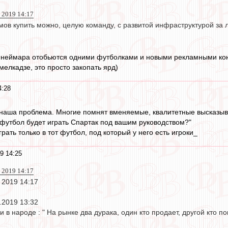
 2019 14:17
ов купить можно, целую команду, с развитой инфраструктурой за ляр
а неймара отобьются одними футболками и новыми рекламными контр
 мелкадзе, это просто закопать ярд)
4:28
, наша проблема. Многие помнят вменяемые, квалитетные высказы
й футбол будет играть Спартак под вашим руководством?"
рать только в тот футбол, под который у него есть игроки_
9 14:25
 2019 14:17
 2019 14:17
.2019 13:32
 в народе : " На рынке два дурака, один кто продает, другой кто по