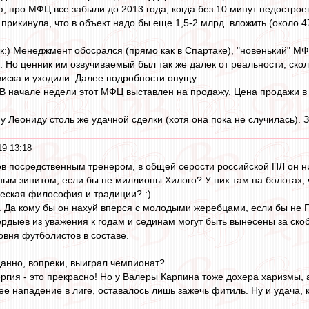
, про МФЦ все забыли до 2013 года, когда без 10 минут недострое
прикинула, что в объект надо бы еще 1,5-2 млрд. вложить (около 4
ак:) Менеджмент обосрался (прямо как в Спартаке), "новенький" МФ
 Но ценник им озвучиваемый был так же далек от реальности, скол
виска и уходили. Далее подробности опущу.
 В начале недели этот МФЦ выставлен на продажу. Цена продажи в
Леониду столь же удачной сделки (хотя она пока не случилась). 
19 13:18
в посредственным тренером, в общей серости российской ПЛ он ни
ным зинитом, если бы не миллионы Хилого? У них там на болотах,
ческая философия и традиции? :)
. Да кому бы он нахуй вперся с молодыми жеребцами, если бы не Г
ердыев из уважения к годам и сединам могут быть вынесены за ско
овня футболистов в составе.
анно, вопреки, выиграл чемпионат?
ргия - это прекрасно! Но у Валеры Карпина тоже дохера харизмы, а
е нападение в лиге, оставалось лишь зажечь фитиль. Ну и удача, к