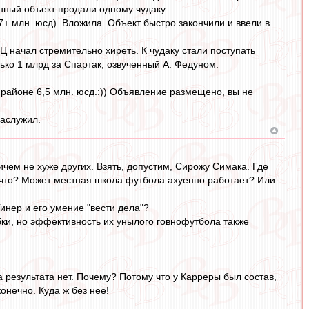
нный объект продали одному чудаку.
7+ млн. юсд). Вложила. Объект быстро закончили и ввели в
Ц начал стремительно хиреть. К чудаку стали поступать
ько 1 млрд за Спартак, озвученный А. Федуном.
 районе 6,5 млн. юсд.:)) Объявление размещено, вы не
Заслужил.
чем не хуже других. Взять, допустим, Сирожу Симака. Где
 что? Может местная школа футбола ахуенно работает? Или
инер и его умение "вести дела"?
бки, но эффективность их унылого говнофутбола также
 результата нет. Почему? Потому что у Карреры был состав,
онечно. Куда ж без нее!