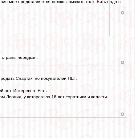
твия мне представляется должны вызвать толк. Бить надо в
й страны нередкая.
родать Спартак, но покупателей НЕТ.
й нет. Интересен. Есть.
ам Леонид, у которого за 16 лет соратники и коллеги-