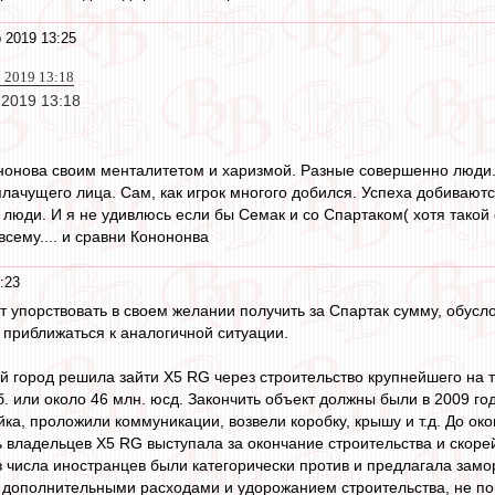
 2019 13:25
 2019 13:18
 2019 13:18
нонова своим менталитетом и харизмой. Разные совершенно люди.
лачущего лица. Сам, как игрок многого добился. Успеха добиваются
люди. И я не удивлюсь если бы Семак и со Спартаком( хотя такой
всему.... и сравни Конононва
:23
 упорствовать в своем желании получить за Спартак сумму, обус
 приближаться к аналогичной ситуации.
ой город решила зайти X5 RG через строительство крупнейшего на 
б. или около 46 млн. юсд. Закончить объект должны были в 2009 год
ка, проложили коммуникации, возвели коробку, крышу и т.д. До окон
ть владельцев X5 RG выступала за окончание строительства и скор
 числа иностранцев были категорически против и предлагала замо
 дополнительными расходами и удорожанием строительства, не по