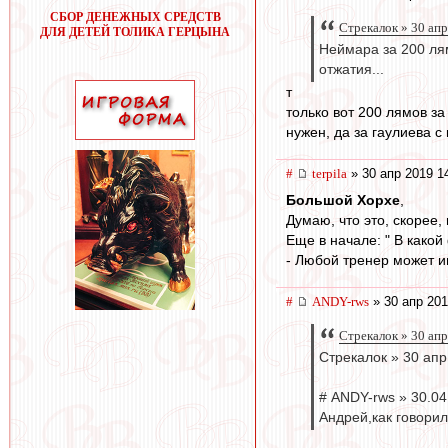
СБОР ДЕНЕЖНЫХ СРЕДСТВ
Стрекалок » 30 апр
ДЛЯ ДЕТЕЙ ТОЛИКА ГЕРЦЫНА
Неймара за 200 лям
отжатия...
т
только вот 200 лямов з
нужен, да за гаулиева с
#
terpila
» 30 апр 2019 1
Большой Хорхе
,
Думаю, что это, скорее
Еще в начале: " В како
- Любой тренер может иг
#
ANDY-rws
» 30 апр 201
Стрекалок » 30 апр
Стрекалок » 30 апр
# ANDY-rws » 30.04
Андрей,как говорили