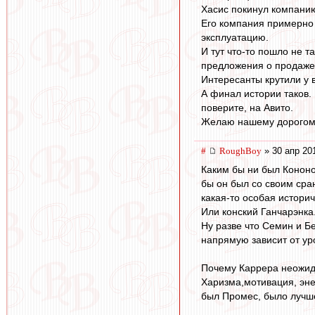
Хасис покинул компанию
Его компания примерно 
эксплуатацию.
И тут что-то пошло не т
предложения о продаже.
Интересанты крутили у 
А финал истории таков.
поверите, на Авито.
Желаю нашему дорогому 
#
RoughBoy
» 30 апр 20
Каким бы ни был Кононо
бы он был со своим сра
какая-то особая истори
Или конский Ганчарэнка
Ну разве что Семин и Б
напрямую зависит от ур
Почему Каррера неожид
Харизма,мотивация, эне
был Промес, было лучше