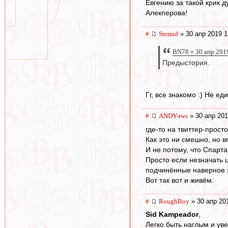
Евгению за такой крик 
Алекперова!
#
Stemid
» 30 апр 2019 1
BN78 » 30 апр 201
Предыстория.
Гг, все знакомо :) Не е
#
ANDY-rws
» 30 апр 201
где-то на твиттер-прос
Как это ни смешно, но в
И не потому, что Спарта
Просто если незначать ц
подчинённые наверное э
Вот так вот и живём.
#
RoughBoy
» 30 апр 20
Sid Kampeador
,
Легко быть наглым и ув