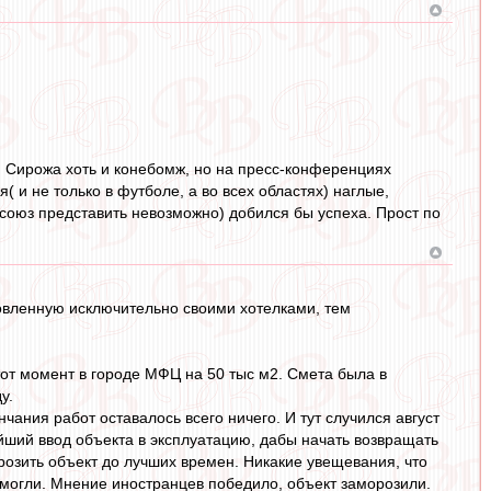
 Сирожа хоть и конебомж, но на пресс-конференциях
( и не только в футболе, а во всех областях) наглые,
 союз представить невозможно) добился бы успеха. Прост по
ловленную исключительно своими хотелками, тем
тот момент в городе МФЦ на 50 тыс м2. Смета была в
у.
чания работ оставалось всего ничего. И тут случился август
ейший ввод объекта в эксплуатацию, дабы начать возвращать
розить объект до лучших времен. Никакие увещевания, что
могли. Мнение иностранцев победило, объект заморозили.