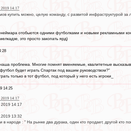
 2019 14:17
ов купить можно, целую команду, с развитой инфраструктурой за ляр
а неймара отобьются одними футболками и новыми рекламными контр
 мелкадзе, это просто закопать ярд)
4:28
, наша проблема. Многие помнят вменяемые, квалитетные высказы
й футбол будет играть Спартак под вашим руководством?"
рать только в тот футбол, под который у него есть игроки_
9 14:25
 2019 14:17
 2019 14:17
.2019 13:32
 в народе : " На рынке два дурака, один кто продает, другой кто по