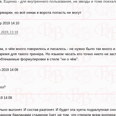
, Ещенко - для внутреннего пользования, не звезды и тоже поехал
рмарки, но всё никак в ворота попасть не могут
р 2019 14:10
 2019, 13:18
а, о чём много говорилось и писалось - не нужно было так много и
 время для такого тренера. Но языком чесать его точно никто не заст
бтекаемые формулировки в стиле "ни о чём".
 2019 14:09
оз?
19 14:09
ьно выгонят. И состав разгонят. И будет эта хуета подзалупная с
анном бакланами стадионе (нет, не том, что строили всем кооперат