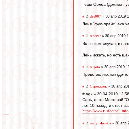
Геши Орлоа (доживет, у
#
des007
» 30 апр 2019 1
Леня "фул-прайс" аха ха 
#
teorver
» 30 апр 2019 1
Во всяком случае, в нач
Лень искать, но есть ша
#
terpila
» 30 апр 2019 1
Представляю, как где-то
#
Стрекалок
» 30 апр 20
# agk » 30.04.2019 12:5
Сань, а это Мостовой:"О
лет 10 назад, и ответ вс
https://www.rusfootball.info/
#
malyushenko
» 30 апр 