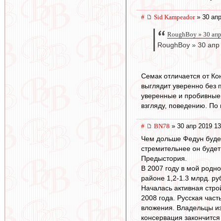
#
Sid Kampeador
» 30 апр
RoughBoy » 30 апр
RoughBoy » 30 апр
Семак отличается от Ко
выглядит уверенно без п
уверенные и пробивные 
взгляду, поведению. По 
#
BN78
» 30 апр 2019 13
Чем дольше Федун будет
стремительнее он будет
Предыстория.
В 2007 году в мой родн
районе 1,2-1.3 млрд. ру
Началась активная строй
2008 года. Русская час
вложения. Владельцы из
консервация закончится