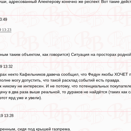
души, адресованный Алекперову конечно же респект. Вот такие дейс
3:49
9 13:23
диным таким объектом, как говорится) Ситуация на просторах родно
9 13:32
торах некто Кафельников давеча сообщил, что Федун якобы ХОЧЕТ п
полне могу допустить, что такой расклад событий есть правда.
к никому не интересен. И не потому, что потенциальных покупателе
ену в два раза выше реальной, то дураков не найдётся (таких как с
тот ярд уже и увели).
19 13:28
еренным, сидя под крышей газпрема.