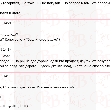
к говорится, "не хочешь - не покупай". Но вопрос в том, что первом
ются в итоге.
19 14:21
у инвалида?
м? Кононов или "берлинское радио"?
19 14:17
 13:32
ароде : " На рынке два дурака, один кто продает, другой кто покуп
 за лярд. это дорого... Здесь уже кто кого)) А есть еще способ отж
19 14:15
я, Спартак будет жить. Ибо несистемный клуб.
1
 30 апр 2019, 10:03