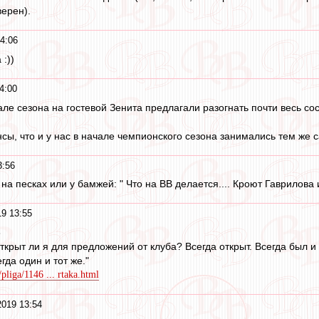
верен).
4:06
:))
4:00
але сезона на гостевой Зенита предлагали разогнать почти весь со
нсы, что и у нас в начале чемпионского сезона занимались тем же 
3:56
 на песках или у бамжей: " Что на ВВ делается.... Кроют Гаврилова и
19 13:55
8
ткрыт ли я для предложений от клуба? Всегда открыт. Всегда был и
егда один и тот же."
pliga/1146 ... rtaka.html
2019 13:54