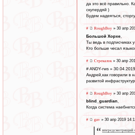
да это всё правильно. Ка
скупердяй )
Будем надеяться, сторгу
#
RoughBoy
» 30 апр 20
Большой Хорхе
,
Ты ведь в подписчиках 
Кто больше чесал языко
#
Стрекалок
» 30 апр 20
# ANDY-rws » 30.04.2019
Андрей,как говорили в н
развитой инфраструктурой
#
RoughBoy
» 30 апр 20
blind_guardian
,
Когда система наебнетс
#
gav
» 30 апр 2019 14:1
впередсмотрящий »