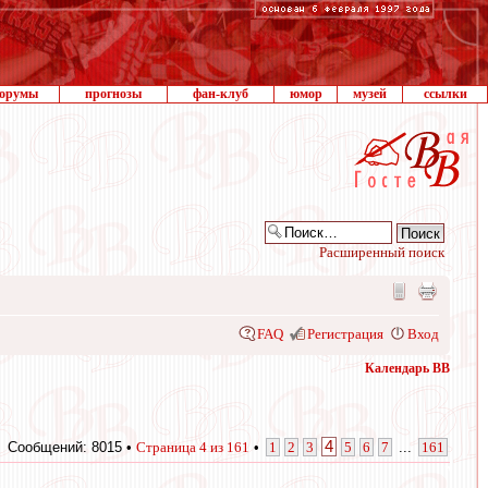
орумы
прогнозы
фан-клуб
юмор
музей
ссылки
Расширенный поиск
FAQ
Регистрация
Вход
Календарь ВВ
4
Сообщений: 8015 •
Страница
4
из
161
•
1
2
3
5
6
7
...
161