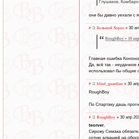
Глушаков, Комбаров
они бы давно уехали с я
#
Большой Хорхе
» 30 ап
RoughBoy » 30 апр
Главная ошибка Кононов
Да, всё так - неудачное
использовал бы общие о
#
blind_guardian
» 30 апр
RoughBoy
По Спартаку дашь прогн
#
RoughBoy
» 30 апр 20
teorver
,
Сирожу Симака обязател
сотню алкашей на обоср