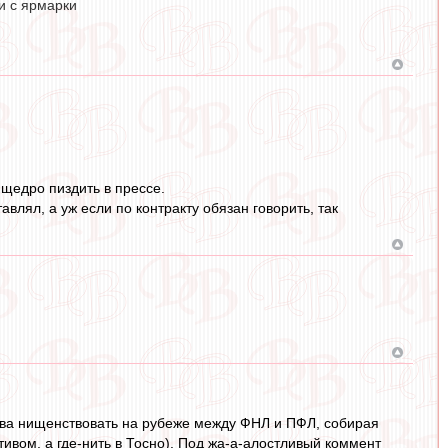
и с ярмарки
 щедро пиздить в прессе.
авлял, а уж если по контракту обязан говорить, так
нова нищенствовать на рубеже между ФНЛ и ПФЛ, собирая
ивом, а где-нить в Тосно). Под жа-а-алостливый коммент