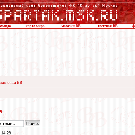
оманда
карта мира
магазин ВВ
гостевая ВВ
ф
вая книга ВВ
19
 14:28