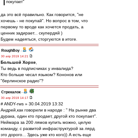
покупает"
да это всё правильно. Как говорится, "не
хочешь - не покупай". Но вопрос в том, что
первому то вроде как хочется продать, а
ценник задирает... скупердяй )
Будем надеяться, сторгуются в итоге.
RoughBoy
-
30 апр 2019 14:21
Большой Хорхе
,
Ты ведь в подписчиках у инвалида?
Кто больше чесал языком? Кононов или
"берлинское радио"?
Стрекалок
-
30 апр 2019 14:17
# ANDY-rws » 30.04.2019 13:32
Андрей,как говорили в народе : " На рынке два
дурака, один кто продает, другой кто покупает".
Неймара за 200 лямов купить можно, целую
команду, с развитой инфраструктурой за лярд.
это дорого... Здесь уже кто кого)) А есть еще