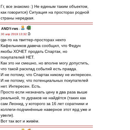
Гг, все знакомо :) Не единым таким объектом,
как говорится) Ситуация на просторах родной
страны нередкая.
ANDY-rws
-
30 апр 2019 13:32
где-то на твиттер-просторах некто
Кафельников давеча сообщил, что Федун
якобы ХОЧЕТ продать Спартак, но
покупателей НЕТ.
Как это ни смешно, но вполне могу допустить,
что такой расклад событий есть правда.
И не потому, что Спартак никому не интересен.
И не потому, что потенциальных покупателей
нет. Интересен. Есть.
Просто если незначать цену в два раза выше
реальной, то дураков не найдётся (таких как
сам Леонид, у которого за 16 лет соратники и
коллеги-подчинённые наверное этот ярд уже и
увели).
Вот так вот и живём.