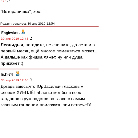
"Ветеранишка", хех.
Редактировалось 30 апр 2019 12:54
Eaglesias
-
30 апр 2019 12:48
Леонидыч
, погодите, не спешите, до лета и в
первый месяц ещё многое поменяться может...
А дальше как фишка ляжет, ну или душа
прикажет :)
Б.Г.-74
-
30 апр 2019 12:46
Догадываюсь,что ЮрВасильич ласковым
словом ХУЕПЛЁТЫ легко мог бы и всех
гандонов в руководстве во главе с самым
главным гандоном приложить при встрече)))
вот потому он и с нами,а не со всякими
Ловчевыми
Леонидыч
-
30 апр 2019 12:41