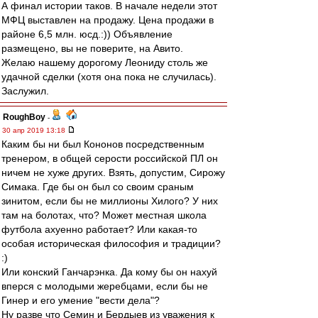
А финал истории таков. В начале недели этот
МФЦ выставлен на продажу. Цена продажи в
районе 6,5 млн. юсд.:)) Объявление
размещено, вы не поверите, на Авито.
Желаю нашему дорогому Леониду столь же
удачной сделки (хотя она пока не случилась).
Заслужил.
RoughBoy
-
30 апр 2019 13:18
Каким бы ни был Кононов посредственным
тренером, в общей серости российской ПЛ он
ничем не хуже других. Взять, допустим, Сирожу
Симака. Где бы он был со своим сраным
зинитом, если бы не миллионы Хилого? У них
там на болотах, что? Может местная школа
футбола ахуенно работает? Или какая-то
особая историческая философия и традиции?
:)
Или конский Ганчарэнка. Да кому бы он нахуй
вперся с молодыми жеребцами, если бы не
Гинер и его умение "вести дела"?
Ну разве что Семин и Бердыев из уважения к