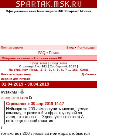
Официальный сайт болельщиков ФК "Спартак" Москва
Полная версия
Вход
•
Регистрация
FAQ
•
Поиск
Общение на сайте
Гостевая книга ВВ
»
Пред. тема
|
След. тема
Страница
4
из
161
[ Сообщений: 8015 ]
На страницу
Пред.
1
,
2
,
3
,
4
,
5
,
6
,
7
...
161
След.
Начать новую тему
Добавить
Версия для печати
01.04.2019 - 30.04.2019
kvzakhar
-
30 апр 2019 14:28
Стрекалок » 30 апр 2019 14:17
Неймара за 200 лямов купить можно, целую
команду, с развитой инфраструктурой за
лярд. это дорого... Здесь уже кто кого)) А
есть еще способ отжатия...
т
только вот 200 лямов за неймара отобьются