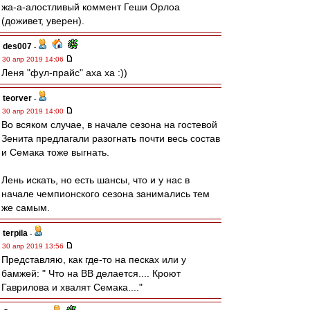
жа-а-алостливый коммент Геши Орлоа
(доживет, уверен).
des007
-
30 апр 2019 14:06
Леня "фул-прайс" аха ха :))
teorver
-
30 апр 2019 14:00
Во всяком случае, в начале сезона на гостевой
Зенита предлагали разогнать почти весь состав
и Семака тоже выгнать.
Лень искать, но есть шансы, что и у нас в
начале чемпионского сезона занимались тем
же самым.
terpila
-
30 апр 2019 13:56
Представляю, как где-то на песках или у
бамжей: " Что на ВВ делается.... Кроют
Гаврилова и хвалят Семака...."