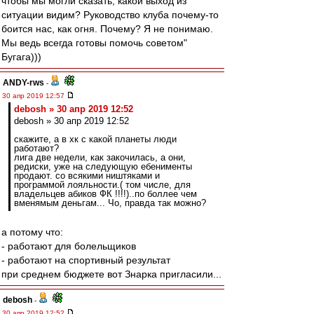
чтобы мы могли сказать, какой выход из
ситуации видим? Руководство клуба почему-то
боится нас, как огня. Почему? Я не понимаю.
Мы ведь всегда готовы помочь советом"
Бугага)))
ANDY-rws
-
30 апр 2019 12:57
debosh » 30 апр 2019 12:52
debosh » 30 апр 2019 12:52
скажите, а в хк с какой планеты люди
работают?
лига две недели, как закочилась, а они,
редиски, уже на следующую ебенименты
продают. со всякими ништяками и
программой лояльности.( том числе, для
владельцев абиков ФК !!!!)..по боллее чем
вменямым деньгам... Чо, правда так можно?
а потому что:
- работают для болельщиков
- работают на спортивный результат
при среднем бюджете вот Знарка пригласили...
debosh
-
30 апр 2019 12:52