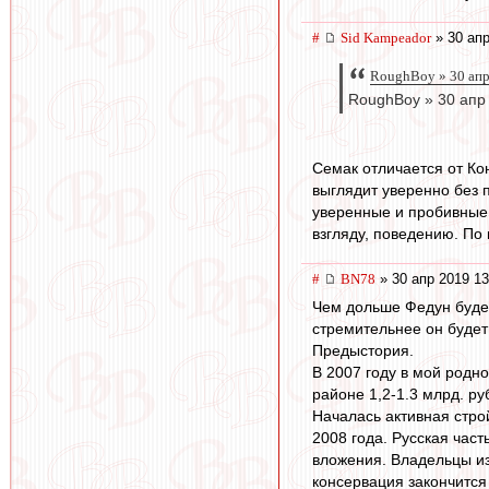
#
Sid Kampeador
» 30 апр
RoughBoy » 30 апр
RoughBoy » 30 апр
Семак отличается от Ко
выглядит уверенно без п
уверенные и пробивные 
взгляду, поведению. По 
#
BN78
» 30 апр 2019 13
Чем дольше Федун будет
стремительнее он будет
Предыстория.
В 2007 году в мой родн
районе 1,2-1.3 млрд. ру
Началась активная строй
2008 года. Русская час
вложения. Владельцы из
консервация закончится