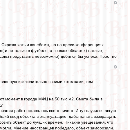
 Сирожа хоть и конебомж, но на пресс-конференциях
( и не только в футболе, а во всех областях) наглые,
 союз представить невозможно) добился бы успеха. Прост по
ловленную исключительно своими хотелками, тем
тот момент в городе МФЦ на 50 тыс м2. Смета была в
у.
чания работ оставалось всего ничего. И тут случился август
ейший ввод объекта в эксплуатацию, дабы начать возвращать
розить объект до лучших времен. Никакие увещевания, что
могли. Мнение иностранцев победило, объект заморозили.