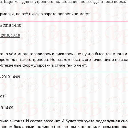
, Ещенко - для внутреннего пользования, не звезды и тоже поехал
рмарки, но всё никак в ворота попасть не могут
р 2019 14:10
 2019, 13:18
а, о чём много говорилось и писалось - не нужно было так много и
 время для такого тренера. Но языком чесать его точно никто не заст
бтекаемые формулировки в стиле "ни о чём".
 2019 14:09
оз?
19 14:09
ьно выгонят. И состав разгонят. И будет эта хуета подзалупная с
анном бакланами стадионе (нет, не том, что строили всем кооперат