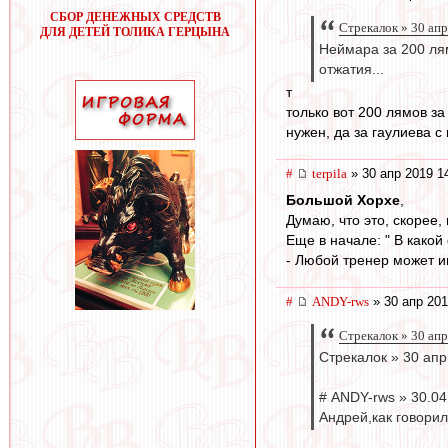
СБОР ДЕНЕЖНЫХ СРЕДСТВ
Стрекалок » 30 апр
ДЛЯ ДЕТЕЙ ТОЛИКА ГЕРЦЫНА
Неймара за 200 лям
отжатия...
т
только вот 200 лямов з
нужен, да за гаулиева с
#
terpila
» 30 апр 2019 1
Большой Хорхе
,
Думаю, что это, скорее
Еще в начале: " В како
- Любой тренер может иг
#
ANDY-rws
» 30 апр 201
Стрекалок » 30 апр
Стрекалок » 30 апр
# ANDY-rws » 30.04
Андрей,как говорили