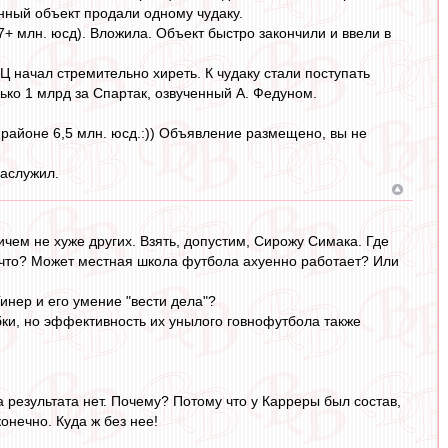
нный объект продали одному чудаку.
7+ млн. юсд). Вложила. Объект быстро закончили и ввели в
Ц начал стремительно хиреть. К чудаку стали поступать
ько 1 млрд за Спартак, озвученный А. Федуном.
 районе 6,5 млн. юсд.:)) Объявление размещено, вы не
Заслужил.
чем не хуже других. Взять, допустим, Сирожу Симака. Где
 что? Может местная школа футбола ахуенно работает? Или
инер и его умение "вести дела"?
бки, но эффективность их унылого говнофутбола также
 результата нет. Почему? Потому что у Карреры был состав,
онечно. Куда ж без нее!