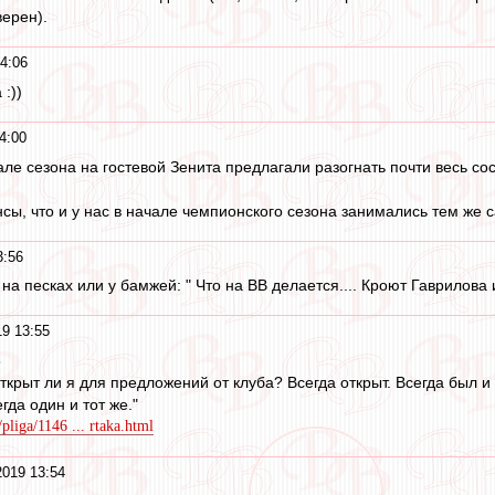
верен).
4:06
:))
4:00
але сезона на гостевой Зенита предлагали разогнать почти весь со
нсы, что и у нас в начале чемпионского сезона занимались тем же 
3:56
 на песках или у бамжей: " Что на ВВ делается.... Кроют Гаврилова и
19 13:55
8
ткрыт ли я для предложений от клуба? Всегда открыт. Всегда был и
егда один и тот же."
pliga/1146 ... rtaka.html
2019 13:54