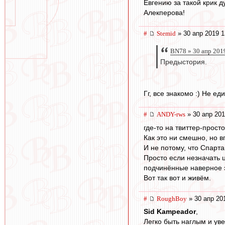
Евгению за такой крик 
Алекперова!
#
Stemid
» 30 апр 2019 1
BN78 » 30 апр 201
Предыстория.
Гг, все знакомо :) Не е
#
ANDY-rws
» 30 апр 201
где-то на твиттер-прос
Как это ни смешно, но в
И не потому, что Спарта
Просто если незначать ц
подчинённые наверное э
Вот так вот и живём.
#
RoughBoy
» 30 апр 20
Sid Kampeador
,
Легко быть наглым и ув