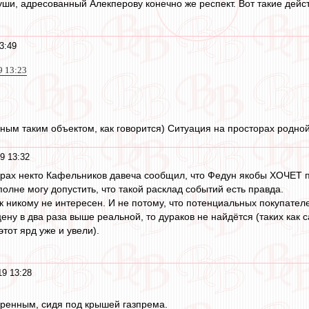
души, адресованный Алекперову конечно же респект. Вот такие дейс
3:49
9 13:23
диным таким объектом, как говорится) Ситуация на просторах родно
9 13:32
торах некто Кафельников давеча сообщил, что Федун якобы ХОЧЕТ п
полне могу допустить, что такой расклад событий есть правда.
к никому не интересен. И не потому, что потенциальных покупателе
ену в два раза выше реальной, то дураков не найдётся (таких как с
тот ярд уже и увели).
19 13:28
еренным, сидя под крышей газпрема.