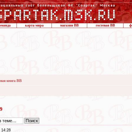
оманда
карта мира
магазин ВВ
гостевая ВВ
ф
вая книга ВВ
19
 14:28