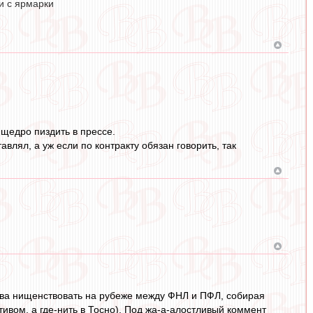
и с ярмарки
 щедро пиздить в прессе.
авлял, а уж если по контракту обязан говорить, так
нова нищенствовать на рубеже между ФНЛ и ПФЛ, собирая
ивом, а где-нить в Тосно). Под жа-а-алостливый коммент