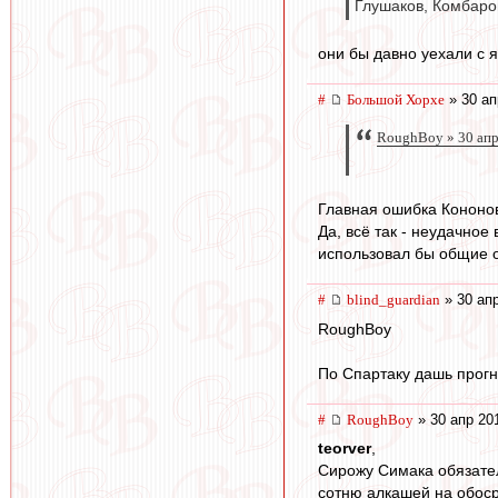
Глушаков, Комбаров
они бы давно уехали с я
#
Большой Хорхе
» 30 ап
RoughBoy » 30 апр
Главная ошибка Кононов
Да, всё так - неудачное
использовал бы общие о
#
blind_guardian
» 30 апр
RoughBoy
По Спартаку дашь прогн
#
RoughBoy
» 30 апр 20
teorver
,
Сирожу Симака обязател
сотню алкашей на обоср