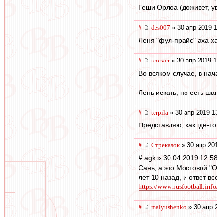
Геши Орлоа (доживет, у
#
des007
» 30 апр 2019 1
Леня "фул-прайс" аха ха 
#
teorver
» 30 апр 2019 1
Во всяком случае, в нач
Лень искать, но есть ша
#
terpila
» 30 апр 2019 1
Представляю, как где-то
#
Стрекалок
» 30 апр 20
# agk » 30.04.2019 12:5
Сань, а это Мостовой:"О
лет 10 назад, и ответ вс
https://www.rusfootball.info/
#
malyushenko
» 30 апр 