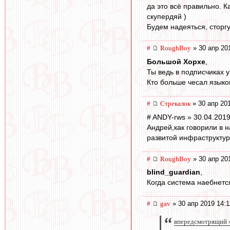
да это всё правильно. Ка
скупердяй )
Будем надеяться, сторгу
#
RoughBoy
» 30 апр 20
Большой Хорхе
,
Ты ведь в подписчиках 
Кто больше чесал языко
#
Стрекалок
» 30 апр 20
# ANDY-rws » 30.04.2019
Андрей,как говорили в н
развитой инфраструктурой
#
RoughBoy
» 30 апр 20
blind_guardian
,
Когда система наебнетс
#
gav
» 30 апр 2019 14:1
впередсмотрящий »