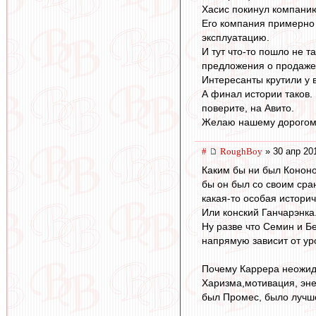
Хасис покинул компанию
Его компания примерно 
эксплуатацию.
И тут что-то пошло не т
предложения о продаже.
Интересанты крутили у 
А финал истории таков.
поверите, на Авито.
Желаю нашему дорогому 
#
RoughBoy
» 30 апр 20
Каким бы ни был Кононо
бы он был со своим сра
какая-то особая истори
Или конский Ганчарэнка
Ну разве что Семин и Б
напрямую зависит от ур
Почему Каррера неожид
Харизма,мотивация, эне
был Промес, было лучше