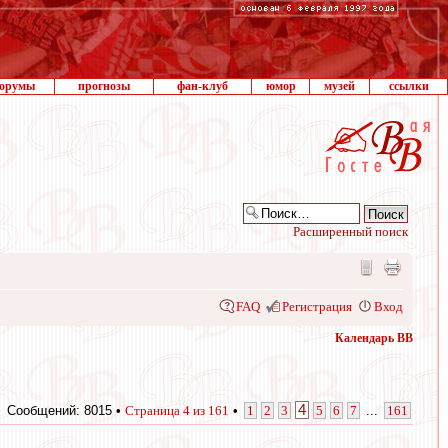
орумы
прогнозы
фан-клуб
юмор
музей
ссылки
Расширенный поиск
FAQ
Регистрация
Вход
Календарь ВВ
4
Сообщений: 8015 •
Страница
4
из
161
•
1
2
3
5
6
7
...
161