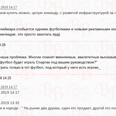
 2019 14:17
ов купить можно, целую команду, с развитой инфраструктурой за ляр
а неймара отобьются одними футболками и новыми рекламными контр
 мелкадзе, это просто закопать ярд)
4:28
, наша проблема. Многие помнят вменяемые, квалитетные высказы
й футбол будет играть Спартак под вашим руководством?"
рать только в тот футбол, под который у него есть игроки_
9 14:25
 2019 14:17
 2019 14:17
.2019 13:32
 в народе : " На рынке два дурака, один кто продает, другой кто по