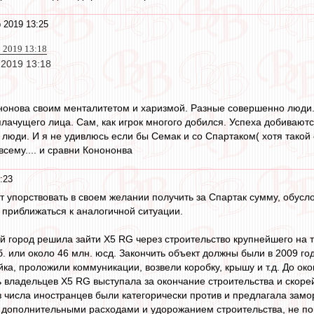
 2019 13:25
 2019 13:18
 2019 13:18
нонова своим менталитетом и харизмой. Разные совершенно люди.
лачущего лица. Сам, как игрок многого добился. Успеха добиваются
люди. И я не удивлюсь если бы Семак и со Спартаком( хотя такой
всему.... и сравни Конононва
:23
 упорствовать в своем желании получить за Спартак сумму, обус
 приближаться к аналогичной ситуации.
ой город решила зайти X5 RG через строительство крупнейшего на 
б. или около 46 млн. юсд. Закончить объект должны были в 2009 год
ка, проложили коммуникации, возвели коробку, крышу и т.д. До окон
ть владельцев X5 RG выступала за окончание строительства и скор
 числа иностранцев были категорически против и предлагала замо
 дополнительными расходами и удорожанием строительства, не по