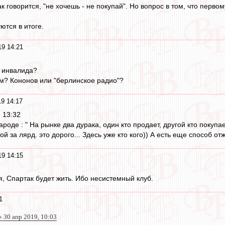
к говорится, "не хочешь - не покупай". Но вопрос в том, что первом
ются в итоге.
19 14:21
у инвалида?
м? Кононов или "берлинское радио"?
19 14:17
 13:32
ароде : " На рынке два дурака, один кто продает, другой кто покуп
 за лярд. это дорого... Здесь уже кто кого)) А есть еще способ отж
19 14:15
я, Спартак будет жить. Ибо несистемный клуб.
1
 30 апр 2019, 10:03