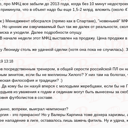
, про МФЦ все забыли до 2013 года, когда без 10 минут недострое
прикинула, что в объект надо бы еще 1,5-2 млрд. вложить (около 4
ак:) Менеджмент обосрался (прямо как в Спартаке), "новенький" МФ
 Но ценник им озвучиваемый был так же далек от реальности, скол
виска и уходили. Далее подробности опущу.
 В начале недели этот МФЦ выставлен на продажу. Цена продажи в
Леониду столь же удачной сделки (хотя она пока не случилась). 
19 13:18
в посредственным тренером, в общей серости российской ПЛ он ни
ным зинитом, если бы не миллионы Хилого? У них там на болотах,
ческая философия и традиции? :)
. Да кому бы он нахуй вперся с молодыми жеребцами, если бы не Г
ердыев из уважения к годам и сединам могут быть вынесены за ско
овня футболистов в составе.
анно, вопреки, выиграл чемпионат?
ргия - это прекрасно! Но у Валеры Карпина тоже дохера харизмы, а
е нападение в лиге, оставалось лишь зажечь фитиль. Ну и удача, к