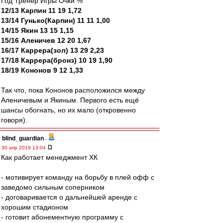
Год Тренер Игры Очки %
12/13 Карпин 11 19 1,72
13/14 Гунько(Карпин) 11 11 1,00
14/15 Якин 13 15 1,15
15/16 Аленичев 12 20 1,67
16/17 Каррера(зол) 13 29 2,23
17/18 Каррера(бронз) 10 19 1,90
18/19 Кононов 9 12 1,33
Так что, пока Кононов расположился между
Аленичевым и Якиным. Первого есть ещё
шансы обогнать, но их мало (откровенно
говоря).
blind_guardian
-
30 апр 2019 13:04
Как работает менеджмент ХК
- мотивирует команду на борьбу в плей офф с
заведомо сильным соперником
- договаривается о дальнейшей аренде с
хорошим стадионом
- готовит абонементную программу с