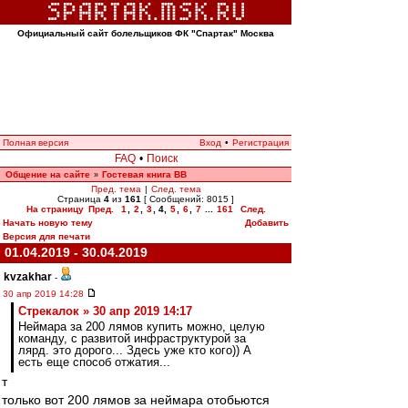
Официальный сайт болельщиков ФК "Спартак" Москва
Полная версия
Вход
•
Регистрация
FAQ
•
Поиск
Общение на сайте
Гостевая книга ВВ
»
Пред. тема
|
След. тема
Страница
4
из
161
[ Сообщений: 8015 ]
На страницу
Пред.
1
,
2
,
3
,
4
,
5
,
6
,
7
...
161
След.
Начать новую тему
Добавить
Версия для печати
01.04.2019 - 30.04.2019
kvzakhar
-
30 апр 2019 14:28
Стрекалок » 30 апр 2019 14:17
Неймара за 200 лямов купить можно, целую
команду, с развитой инфраструктурой за
лярд. это дорого... Здесь уже кто кого)) А
есть еще способ отжатия...
т
только вот 200 лямов за неймара отобьются