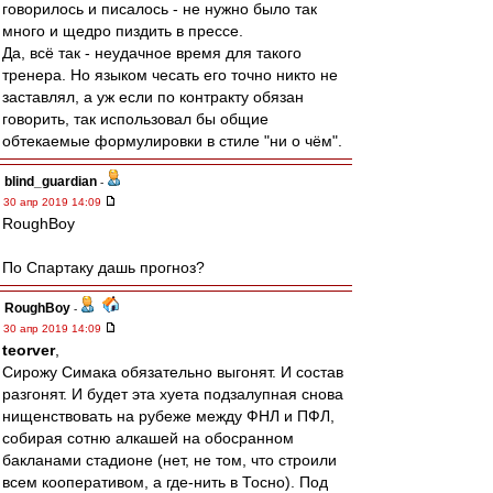
говорилось и писалось - не нужно было так
много и щедро пиздить в прессе.
Да, всё так - неудачное время для такого
тренера. Но языком чесать его точно никто не
заставлял, а уж если по контракту обязан
говорить, так использовал бы общие
обтекаемые формулировки в стиле "ни о чём".
blind_guardian
-
30 апр 2019 14:09
RoughBoy
По Спартаку дашь прогноз?
RoughBoy
-
30 апр 2019 14:09
teorver
,
Сирожу Симака обязательно выгонят. И состав
разгонят. И будет эта хуета подзалупная снова
нищенствовать на рубеже между ФНЛ и ПФЛ,
собирая сотню алкашей на обосранном
бакланами стадионе (нет, не том, что строили
всем кооперативом, а где-нить в Тосно). Под