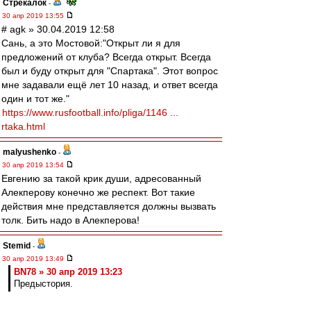
Стрекалок
-
30 апр 2019 13:55
# agk » 30.04.2019 12:58
Сань, а это Мостовой:"Открыт ли я для
предложений от клуба? Всегда открыт. Всегда
был и буду открыт для "Спартака". Этот вопрос
мне задавали ещё лет 10 назад, и ответ всегда
один и тот же."
https://www.rusfootball.info/pliga/1146 ...
rtaka.html
malyushenko
-
30 апр 2019 13:54
Евгению за такой крик души, адресованный
Алекперову конечно же респект. Вот такие
действия мне представляется должны вызвать
толк. Бить надо в Алекперова!
Stemid
-
30 апр 2019 13:49
BN78 » 30 апр 2019 13:23
Предыстория.