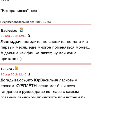
"Ветеранишка", хех.
Редактировалось 30 апр 2019 12:54
Eaglesias
-
30 апр 2019 12:48
Леонидыч
, погодите, не спешите, до лета и в
первый месяц ещё многое поменяться может...
А дальше как фишка ляжет, ну или душа
прикажет :)
Б.Г.-74
-
30 апр 2019 12:46
Догадываюсь,что ЮрВасильич ласковым
словом ХУЕПЛЁТЫ легко мог бы и всех
гандонов в руководстве во главе с самым
главным гандоном приложить при встрече)))
вот потому он и с нами,а не со всякими
Ловчевыми
Леонидыч
-
30 апр 2019 12:41