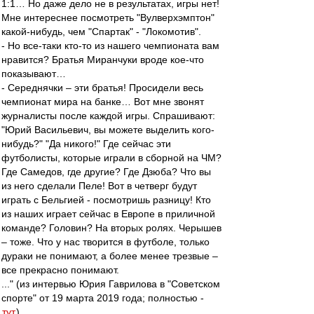
1:1… Но даже дело не в результатах, игры нет!
Мне интереснее посмотреть "Вулверхэмптон"
какой-нибудь, чем "Спартак" - "Локомотив".
- Но все-таки кто-то из нашего чемпионата вам
нравится? Братья Миранчуки вроде кое-что
показывают…
- Середнячки – эти братья! Просидели весь
чемпионат мира на банке… Вот мне звонят
журналисты после каждой игры. Спрашивают:
"Юрий Васильевич, вы можете выделить кого-
нибудь?" "Да никого!" Где сейчас эти
футболисты, которые играли в сборной на ЧМ?
Где Самедов, где другие? Где Дзюба? Что вы
из него сделали Пеле! Вот в четверг будут
играть с Бельгией - посмотришь разницу! Кто
из наших играет сейчас в Европе в приличной
команде? Головин? На вторых ролях. Черышев
– тоже. Что у нас творится в футболе, только
дураки не понимают, а более менее трезвые –
все прекрасно понимают.
..." (из интервью Юрия Гаврилова в "Советском
спорте" от 19 марта 2019 года; полностью -
тут
).