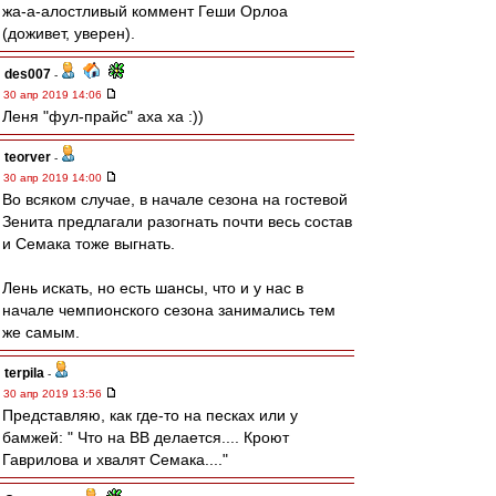
жа-а-алостливый коммент Геши Орлоа
(доживет, уверен).
des007
-
30 апр 2019 14:06
Леня "фул-прайс" аха ха :))
teorver
-
30 апр 2019 14:00
Во всяком случае, в начале сезона на гостевой
Зенита предлагали разогнать почти весь состав
и Семака тоже выгнать.
Лень искать, но есть шансы, что и у нас в
начале чемпионского сезона занимались тем
же самым.
terpila
-
30 апр 2019 13:56
Представляю, как где-то на песках или у
бамжей: " Что на ВВ делается.... Кроют
Гаврилова и хвалят Семака...."