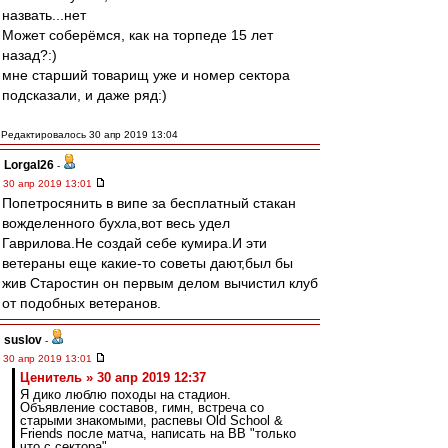
назвать...нет
Может соберёмся, как на торпеде 15 лет
назад?:)
мне старший товарищ уже и номер сектора
подсказали, и даже ряд:)
Редактировалось 30 апр 2019 13:04
Lorgal26
-
30 апр 2019 13:01
Попетросянить в випе за бесплатный стакан
вожделенного бухла,вот весь удел
Гаврилова.Не создай себе кумира.И эти
ветераны еще какие-то советы дают,был бы
жив Старостин он первым делом вычистил клуб
от подобных ветеранов.
suslov
-
30 апр 2019 13:01
Ценитель » 30 апр 2019 12:37
Я дико люблю походы на стадион.
Объявление составов, гимн, встреча со
старыми знакомыми, распевы Old School &
Friends после матча, написать на ВВ "только
что с сектора".