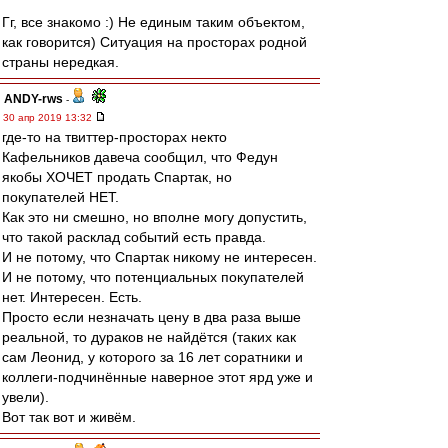
Гг, все знакомо :) Не единым таким объектом,
как говорится) Ситуация на просторах родной
страны нередкая.
ANDY-rws
-
30 апр 2019 13:32
где-то на твиттер-просторах некто
Кафельников давеча сообщил, что Федун
якобы ХОЧЕТ продать Спартак, но
покупателей НЕТ.
Как это ни смешно, но вполне могу допустить,
что такой расклад событий есть правда.
И не потому, что Спартак никому не интересен.
И не потому, что потенциальных покупателей
нет. Интересен. Есть.
Просто если незначать цену в два раза выше
реальной, то дураков не найдётся (таких как
сам Леонид, у которого за 16 лет соратники и
коллеги-подчинённые наверное этот ярд уже и
увели).
Вот так вот и живём.