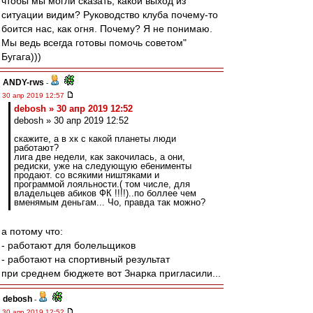
чтобы мы могли сказать, какой выход из
ситуации видим? Руководство клуба почему-то
боится нас, как огня. Почему? Я не понимаю.
Мы ведь всегда готовы помочь советом"
Бугага)))
ANDY-rws
-
30 апр 2019 12:57
debosh » 30 апр 2019 12:52
debosh » 30 апр 2019 12:52
скажите, а в хк с какой планеты люди
работают?
лига две недели, как закочилась, а они,
редиски, уже на следующую ебенименты
продают. со всякими ништяками и
программой лояльности.( том числе, для
владельцев абиков ФК !!!!)..по боллее чем
вменямым деньгам... Чо, правда так можно?
а потому что:
- работают для болельщиков
- работают на спортивный результат
при среднем бюджете вот Знарка пригласили...
debosh
-
30 апр 2019 12:52