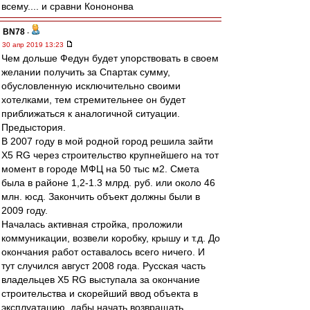
всему.... и сравни Конононва
BN78
-
30 апр 2019 13:23
Чем дольше Федун будет упорствовать в своем
желании получить за Спартак сумму,
обусловленную исключительно своими
хотелками, тем стремительнее он будет
приближаться к аналогичной ситуации.
Предыстория.
В 2007 году в мой родной город решила зайти
X5 RG через строительство крупнейшего на тот
момент в городе МФЦ на 50 тыс м2. Смета
была в районе 1,2-1.3 млрд. руб. или около 46
млн. юсд. Закончить объект должны были в
2009 году.
Началась активная стройка, проложили
коммуникации, возвели коробку, крышу и т.д. До
окончания работ оставалось всего ничего. И
тут случился август 2008 года. Русская часть
владельцев X5 RG выступала за окончание
строительства и скорейший ввод объекта в
эксплуатацию, дабы начать возвращать