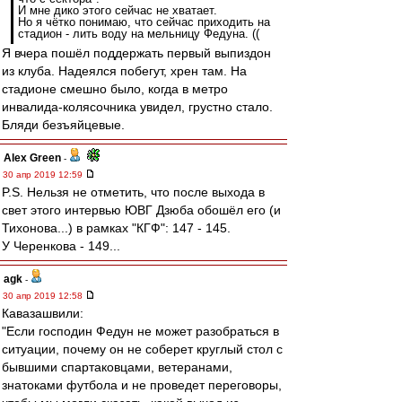
И мне дико этого сейчас не хватает.
Но я чётко понимаю, что сейчас приходить на
стадион - лить воду на мельницу Федуна. ((
Я вчера пошёл поддержать первый выпиздон
из клуба. Надеялся побегут, хрен там. На
стадионе смешно было, когда в метро
инвалида-колясочника увидел, грустно стало.
Бляди безъяйцевые.
Alex Green
-
30 апр 2019 12:59
P.S. Нельзя не отметить, что после выхода в
свет этого интервью ЮВГ Дзюба обошёл его (и
Тихонова...) в рамках "КГФ": 147 - 145.
У Черенкова - 149...
agk
-
30 апр 2019 12:58
Кавазашвили:
"Если господин Федун не может разобраться в
ситуации, почему он не соберет круглый стол с
бывшими спартаковцами, ветеранами,
знатоками футбола и не проведет переговоры,