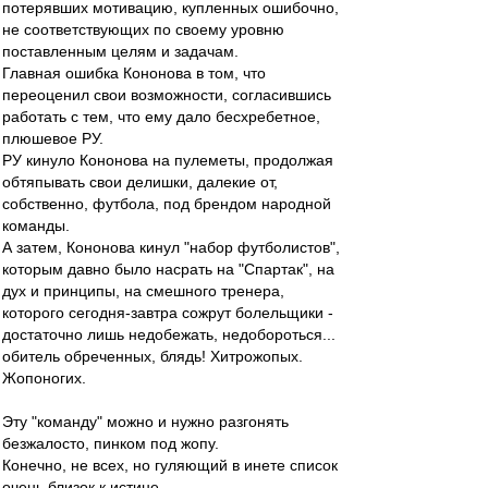
потерявших мотивацию, купленных ошибочно,
не соответствующих по своему уровню
поставленным целям и задачам.
Главная ошибка Кононова в том, что
переоценил свои возможности, согласившись
работать с тем, что ему дало бесхребетное,
плюшевое РУ.
РУ кинуло Кононова на пулеметы, продолжая
обтяпывать свои делишки, далекие от,
собственно, футбола, под брендом народной
команды.
А затем, Кононова кинул "набор футболистов",
которым давно было насрать на "Спартак", на
дух и принципы, на смешного тренера,
которого сегодня-завтра сожрут болельщики -
достаточно лишь недобежать, недобороться...
обитель обреченных, блядь! Хитрожопых.
Жопоногих.
Эту "команду" можно и нужно разгонять
безжалосто, пинком под жопу.
Конечно, не всех, но гуляющий в инете список
очень близок к истине.