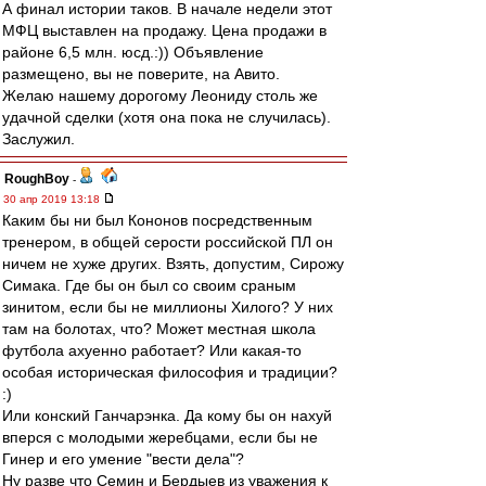
А финал истории таков. В начале недели этот
МФЦ выставлен на продажу. Цена продажи в
районе 6,5 млн. юсд.:)) Объявление
размещено, вы не поверите, на Авито.
Желаю нашему дорогому Леониду столь же
удачной сделки (хотя она пока не случилась).
Заслужил.
RoughBoy
-
30 апр 2019 13:18
Каким бы ни был Кононов посредственным
тренером, в общей серости российской ПЛ он
ничем не хуже других. Взять, допустим, Сирожу
Симака. Где бы он был со своим сраным
зинитом, если бы не миллионы Хилого? У них
там на болотах, что? Может местная школа
футбола ахуенно работает? Или какая-то
особая историческая философия и традиции?
:)
Или конский Ганчарэнка. Да кому бы он нахуй
вперся с молодыми жеребцами, если бы не
Гинер и его умение "вести дела"?
Ну разве что Семин и Бердыев из уважения к