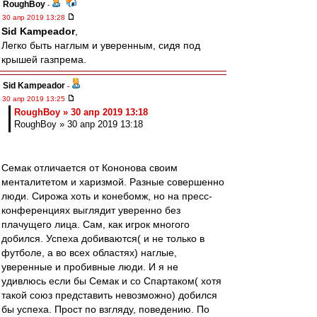
RoughBoy
-
30 апр 2019 13:28
Sid Kampeador
,
Легко быть наглым и уверенным, сидя под
крышей газпрема.
Sid Kampeador
-
30 апр 2019 13:25
RoughBoy » 30 апр 2019 13:18
RoughBoy » 30 апр 2019 13:18
Семак отличается от Кононова своим
менталитетом и харизмой. Разные совершенно
люди. Сирожа хоть и конебомж, но на пресс-
конференциях выглядит уверенно без
плачущего лица. Сам, как игрок многого
добился. Успеха добиваются( и не только в
футболе, а во всех областях) наглые,
уверенные и пробивные люди. И я не
удивлюсь если бы Семак и со Спартаком( хотя
такой союз представить невозможно) добился
бы успеха. Прост по взгляду, поведению. По