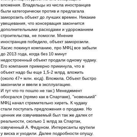
вложения. Владельцы из числа иностранцев
были категорически против и предлагала
заморозить объект до лучших времен. Никакие
увещевания, что консервация закончится
дополнительными расходами и удорожанием
строительства, не помогли. Мнение
иностранцев победило, объект заморозили.
Хасис покинул компанию, про МФЦ все забыли
до 2013 года, когда без 10 минут
недостроенный объект продали одному чудаку.
Его компания примерно прикинула, что в
объект надо бы еще 1,5-2 млрд. вложить
(около 47+ млн. юсд). Вложила. Объект быстро
закончили и ввели в эксплуатацию.
И тут что-то пошло не так:) Менеджмент
обосрался (прямо как в Спартаке), "новенький"
МФЦ начал стремительно хиреть. К чудаку
стали поступать предложения о продаже. Но
ценник им озвучиваемый был так же далек от
реальности, сколько 1 млрд за Спартак,
озвученный А. Федуном. Интересанты крутили
у виска и уходили. Далее подробности опущу.