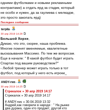
одними футболками и новыми рекламными
контрактами) а отдать ярд за стадик, который
не особо и нужен, да за гаулиева с мелкадзе,
это просто закопать ярд)
Последнее сообщение
terpila
-
30 апр 2019 14:28
Большой Хорхе
,
Думаю, что это, скорее, наша проблема.
Многие помнят вменяемые, квалитетные
высказывания Массимо. По тем же вопросам.
Еще в начале: " В какой футбол будет играть
Спартак под вашим руководством?"
- Любой тренер может играть только в тот
футбол, под который у него есть игроки_
ANDY-rws
-
30 апр 2019 14:25
Стрекалок » 30 апр 2019 14:17
Стрекалок » 30 апр 2019 14:17
# ANDY-rws » 30.04.2019 13:32
Андрей,как говорили в народе : " На рынке
два дурака, один кто продает, другой кто