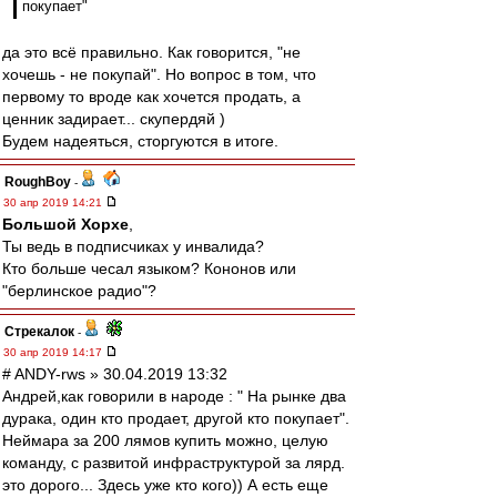
покупает"
да это всё правильно. Как говорится, "не
хочешь - не покупай". Но вопрос в том, что
первому то вроде как хочется продать, а
ценник задирает... скупердяй )
Будем надеяться, сторгуются в итоге.
RoughBoy
-
30 апр 2019 14:21
Большой Хорхе
,
Ты ведь в подписчиках у инвалида?
Кто больше чесал языком? Кононов или
"берлинское радио"?
Стрекалок
-
30 апр 2019 14:17
# ANDY-rws » 30.04.2019 13:32
Андрей,как говорили в народе : " На рынке два
дурака, один кто продает, другой кто покупает".
Неймара за 200 лямов купить можно, целую
команду, с развитой инфраструктурой за лярд.
это дорого... Здесь уже кто кого)) А есть еще