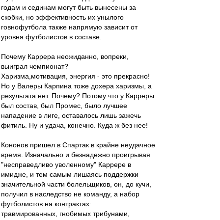
годам и сединам могут быть вынесены за
скобки, но эффективность их унылого
говнофутбола также напрямую зависит от
уровня футболистов в составе.
Почему Каррера неожиданно, вопреки,
выиграл чемпионат?
Харизма,мотивация, энергия - это прекрасно!
Но у Валеры Карпина тоже дохера харизмы, а
результата нет. Почему? Потому что у Карреры
был состав, был Промес, было лучшее
нападение в лиге, оставалось лишь зажечь
фитиль. Ну и удача, конечно. Куда ж без нее!
Кононов пришел в Спартак в крайне неудачное
время. Изначально и безнадежно проигрывая
"несправедливо уволенному" Каррере в
имидже, и тем самым лишаясь поддержки
значительной части болельщиков, он, до кучи,
получил в наследство не команду, а набор
футболистов на контрактах:
травмированных, гнобимых трибунами,