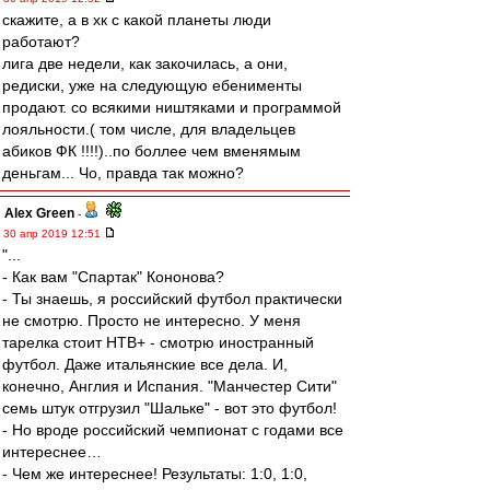
скажите, а в хк с какой планеты люди
работают?
лига две недели, как закочилась, а они,
редиски, уже на следующую ебенименты
продают. со всякими ништяками и программой
лояльности.( том числе, для владельцев
абиков ФК !!!!)..по боллее чем вменямым
деньгам... Чо, правда так можно?
Alex Green
-
30 апр 2019 12:51
"...
- Как вам "Спартак" Кононова?
- Ты знаешь, я российский футбол практически
не смотрю. Просто не интересно. У меня
тарелка стоит НТВ+ - смотрю иностранный
футбол. Даже итальянские все дела. И,
конечно, Англия и Испания. "Манчестер Сити"
семь штук отгрузил "Шальке" - вот это футбол!
- Но вроде российский чемпионат с годами все
интереснее…
- Чем же интереснее! Результаты: 1:0, 1:0,