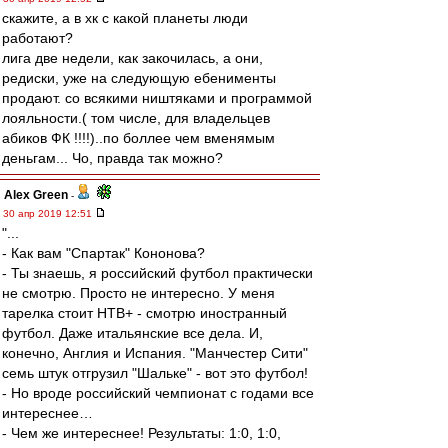
скажите, а в хк с какой планеты люди
работают?
лига две недели, как закочилась, а они,
редиски, уже на следующую ебенименты
продают. со всякими ништяками и программой
лояльности.( том числе, для владельцев
абиков ФК !!!!)..по боллее чем вменямым
деньгам... Чо, правда так можно?
Alex Green
-
30 апр 2019 12:51
"...
- Как вам "Спартак" Кононова?
- Ты знаешь, я российский футбол практически
не смотрю. Просто не интересно. У меня
тарелка стоит НТВ+ - смотрю иностранный
футбол. Даже итальянские все дела. И,
конечно, Англия и Испания. "Манчестер Сити"
семь штук отгрузил "Шальке" - вот это футбол!
- Но вроде российский чемпионат с годами все
интереснее…
- Чем же интереснее! Результаты: 1:0, 1:0,