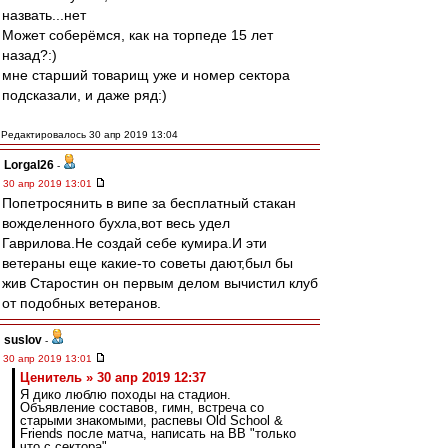
назвать...нет
Может соберёмся, как на торпеде 15 лет
назад?:)
мне старший товарищ уже и номер сектора
подсказали, и даже ряд:)
Редактировалось 30 апр 2019 13:04
Lorgal26
-
30 апр 2019 13:01
Попетросянить в випе за бесплатный стакан
вожделенного бухла,вот весь удел
Гаврилова.Не создай себе кумира.И эти
ветераны еще какие-то советы дают,был бы
жив Старостин он первым делом вычистил клуб
от подобных ветеранов.
suslov
-
30 апр 2019 13:01
Ценитель » 30 апр 2019 12:37
Я дико люблю походы на стадион.
Объявление составов, гимн, встреча со
старыми знакомыми, распевы Old School &
Friends после матча, написать на ВВ "только
что с сектора".