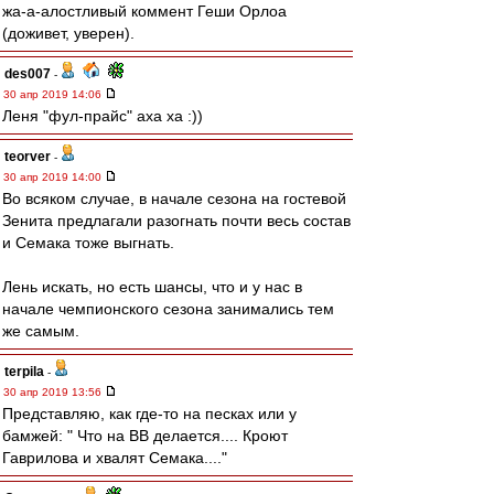
жа-а-алостливый коммент Геши Орлоа
(доживет, уверен).
des007
-
30 апр 2019 14:06
Леня "фул-прайс" аха ха :))
teorver
-
30 апр 2019 14:00
Во всяком случае, в начале сезона на гостевой
Зенита предлагали разогнать почти весь состав
и Семака тоже выгнать.
Лень искать, но есть шансы, что и у нас в
начале чемпионского сезона занимались тем
же самым.
terpila
-
30 апр 2019 13:56
Представляю, как где-то на песках или у
бамжей: " Что на ВВ делается.... Кроют
Гаврилова и хвалят Семака...."