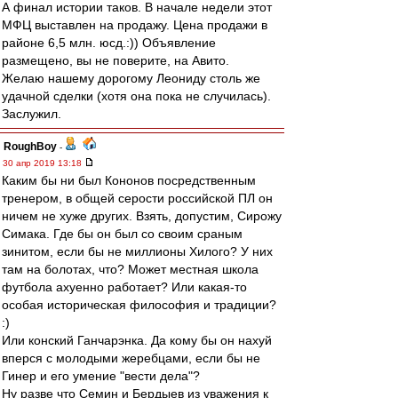
А финал истории таков. В начале недели этот
МФЦ выставлен на продажу. Цена продажи в
районе 6,5 млн. юсд.:)) Объявление
размещено, вы не поверите, на Авито.
Желаю нашему дорогому Леониду столь же
удачной сделки (хотя она пока не случилась).
Заслужил.
RoughBoy
-
30 апр 2019 13:18
Каким бы ни был Кононов посредственным
тренером, в общей серости российской ПЛ он
ничем не хуже других. Взять, допустим, Сирожу
Симака. Где бы он был со своим сраным
зинитом, если бы не миллионы Хилого? У них
там на болотах, что? Может местная школа
футбола ахуенно работает? Или какая-то
особая историческая философия и традиции?
:)
Или конский Ганчарэнка. Да кому бы он нахуй
вперся с молодыми жеребцами, если бы не
Гинер и его умение "вести дела"?
Ну разве что Семин и Бердыев из уважения к