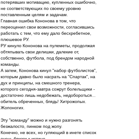
потерявших мотивацию, купленных ошибочно,
не соответствующих по своему уровню
поставленным целям и задачам.
Главная ошибка Кононова в том, что
переоценил свои возможности, согласившись
работать с тем, что ему дало бесхребетное,
плюшевое РУ.
РУ кинуло Кононова на пулеметы, продолжая
обтяпывать свои делишки, далекие от,
собственно, футбола, под брендом народной
команды.
А затем, Кононова кинул "набор футболистов",
которым давно было насрать на "Спартак", на
дух и принципы, на смешного тренера,
которого сегодня-завтра сожрут болельщики -
достаточно лишь недобежать, недобороться...
обитель обреченных, блядь! Хитрожопых.
Жопоногих.
Эту "команду" можно и нужно разгонять
безжалосто, пинком под жопу.
Конечно, не всех, но гуляющий в инете список
очень близок к истине.