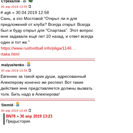
Стрекалок
-
30 апр 2019 13:55
# agk » 30.04.2019 12:58
Сань, а это Мостовой:"Открыт ли я для
предложений от клуба? Всегда открыт. Всегда
был и буду открыт для "Спартака". Этот вопрос
мне задавали ещё лет 10 назад, и ответ всегда
один и тот же."
https://www.rusfootball.info/pliga/1146 ...
rtaka.html
malyushenko
-
30 апр 2019 13:54
Евгению за такой крик души, адресованный
Алекперову конечно же респект. Вот такие
действия мне представляется должны вызвать
толк. Бить надо в Алекперова!
Stemid
-
30 апр 2019 13:49
BN78 » 30 апр 2019 13:23
Предыстория.