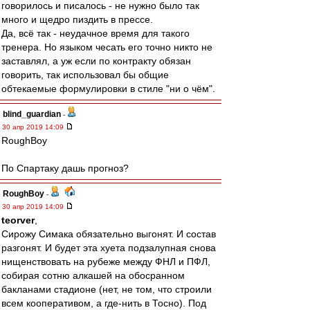
говорилось и писалось - не нужно было так
много и щедро пиздить в прессе.
Да, всё так - неудачное время для такого
тренера. Но языком чесать его точно никто не
заставлял, а уж если по контракту обязан
говорить, так использовал бы общие
обтекаемые формулировки в стиле "ни о чём".
blind_guardian
-
30 апр 2019 14:09
RoughBoy
По Спартаку дашь прогноз?
RoughBoy
-
30 апр 2019 14:09
teorver
,
Сирожу Симака обязательно выгонят. И состав
разгонят. И будет эта хуета подзалупная снова
нищенствовать на рубеже между ФНЛ и ПФЛ,
собирая сотню алкашей на обосранном
бакланами стадионе (нет, не том, что строили
всем кооперативом, а где-нить в Тосно). Под