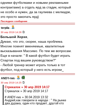
одними футболками и новыми рекламными
контрактами) а отдать ярд за стадик, который
не особо и нужен, да за гаулиева с мелкадзе,
это просто закопать ярд)
Последнее сообщение
terpila
-
30 апр 2019 14:28
Большой Хорхе
,
Думаю, что это, скорее, наша проблема.
Многие помнят вменяемые, квалитетные
высказывания Массимо. По тем же вопросам.
Еще в начале: " В какой футбол будет играть
Спартак под вашим руководством?"
- Любой тренер может играть только в тот
футбол, под который у него есть игроки_
ANDY-rws
-
30 апр 2019 14:25
Стрекалок » 30 апр 2019 14:17
Стрекалок » 30 апр 2019 14:17
# ANDY-rws » 30.04.2019 13:32
Андрей,как говорили в народе : " На рынке
два дурака, один кто продает, другой кто