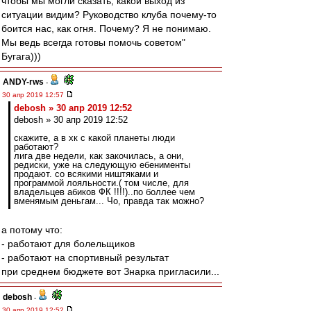
чтобы мы могли сказать, какой выход из
ситуации видим? Руководство клуба почему-то
боится нас, как огня. Почему? Я не понимаю.
Мы ведь всегда готовы помочь советом"
Бугага)))
ANDY-rws
-
30 апр 2019 12:57
debosh » 30 апр 2019 12:52
debosh » 30 апр 2019 12:52
скажите, а в хк с какой планеты люди
работают?
лига две недели, как закочилась, а они,
редиски, уже на следующую ебенименты
продают. со всякими ништяками и
программой лояльности.( том числе, для
владельцев абиков ФК !!!!)..по боллее чем
вменямым деньгам... Чо, правда так можно?
а потому что:
- работают для болельщиков
- работают на спортивный результат
при среднем бюджете вот Знарка пригласили...
debosh
-
30 апр 2019 12:52