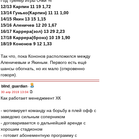
Год Тренер Игры Очки %
12/13 Карпин 11 19 1,72
13/14 Гунько(Карпин) 11 11 1,00
14/15 Якин 13 15 1,15
15/16 Аленичев 12 20 1,67
16/17 Каррера(зол) 13 29 2,23
17/18 Каррера(бронз) 10 19 1,90
18/19 Кононов 9 12 1,33
Так что, пока Кононов расположился между
Аленичевым и Якиным. Первого есть ещё
шансы обогнать, но их мало (откровенно
говоря).
blind_guardian
-
30 апр 2019 13:04
Как работает менеджмент ХК
- мотивирует команду на борьбу в плей офф с
заведомо сильным соперником
- договаривается о дальнейшей аренде с
хорошим стадионом
- готовит абонементную программу с