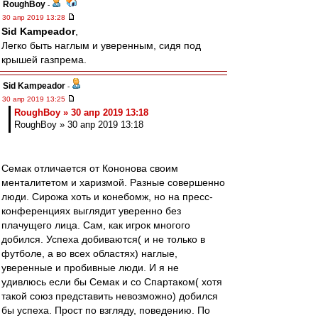
RoughBoy
-
30 апр 2019 13:28
Sid Kampeador
,
Легко быть наглым и уверенным, сидя под
крышей газпрема.
Sid Kampeador
-
30 апр 2019 13:25
RoughBoy » 30 апр 2019 13:18
RoughBoy » 30 апр 2019 13:18
Семак отличается от Кононова своим
менталитетом и харизмой. Разные совершенно
люди. Сирожа хоть и конебомж, но на пресс-
конференциях выглядит уверенно без
плачущего лица. Сам, как игрок многого
добился. Успеха добиваются( и не только в
футболе, а во всех областях) наглые,
уверенные и пробивные люди. И я не
удивлюсь если бы Семак и со Спартаком( хотя
такой союз представить невозможно) добился
бы успеха. Прост по взгляду, поведению. По