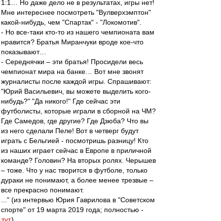
1:1… Но даже дело не в результатах, игры нет!
Мне интереснее посмотреть "Вулверхэмптон"
какой-нибудь, чем "Спартак" - "Локомотив".
- Но все-таки кто-то из нашего чемпионата вам
нравится? Братья Миранчуки вроде кое-что
показывают…
- Середнячки – эти братья! Просидели весь
чемпионат мира на банке… Вот мне звонят
журналисты после каждой игры. Спрашивают:
"Юрий Васильевич, вы можете выделить кого-
нибудь?" "Да никого!" Где сейчас эти
футболисты, которые играли в сборной на ЧМ?
Где Самедов, где другие? Где Дзюба? Что вы
из него сделали Пеле! Вот в четверг будут
играть с Бельгией - посмотришь разницу! Кто
из наших играет сейчас в Европе в приличной
команде? Головин? На вторых ролях. Черышев
– тоже. Что у нас творится в футболе, только
дураки не понимают, а более менее трезвые –
все прекрасно понимают.
..." (из интервью Юрия Гаврилова в "Советском
спорте" от 19 марта 2019 года; полностью -
тут
).