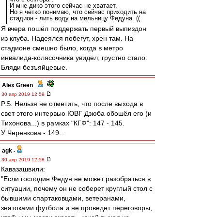
И мне дико этого сейчас не хватает.
Но я чётко понимаю, что сейчас приходить на
стадион - лить воду на мельницу Федуна. ((
Я вчера пошёл поддержать первый выпиздон
из клуба. Надеялся побегут, хрен там. На
стадионе смешно было, когда в метро
инвалида-колясочника увидел, грустно стало.
Бляди безъяйцевые.
Alex Green
-
30 апр 2019 12:59
P.S. Нельзя не отметить, что после выхода в
свет этого интервью ЮВГ Дзюба обошёл его (и
Тихонова...) в рамках "КГФ": 147 - 145.
У Черенкова - 149...
agk
-
30 апр 2019 12:58
Кавазашвили:
"Если господин Федун не может разобраться в
ситуации, почему он не соберет круглый стол с
бывшими спартаковцами, ветеранами,
знатоками футбола и не проведет переговоры,