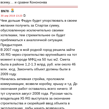
всему.... и сравни Конононва
BN78
-
30 апр 2019 13:23
Чем дольше Федун будет упорствовать в своем
желании получить за Спартак сумму,
обусловленную исключительно своими
хотелками, тем стремительнее он будет
приближаться к аналогичной ситуации.
Предыстория.
В 2007 году в мой родной город решила зайти
X5 RG через строительство крупнейшего на тот
момент в городе МФЦ на 50 тыс м2. Смета
была в районе 1,2-1.3 млрд. руб. или около 46
млн. юсд. Закончить объект должны были в
2009 году.
Началась активная стройка, проложили
коммуникации, возвели коробку, крышу и т.д. До
окончания работ оставалось всего ничего. И
тут случился август 2008 года. Русская часть
владельцев X5 RG выступала за окончание
строительства и скорейший ввод объекта в
эксплуатацию, дабы начать возвращать