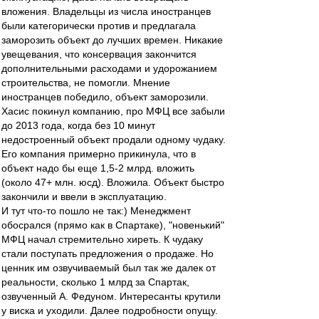
вложения. Владельцы из числа иностранцев
были категорически против и предлагала
заморозить объект до лучших времен. Никакие
увещевания, что консервация закончится
дополнительными расходами и удорожанием
строительства, не помогли. Мнение
иностранцев победило, объект заморозили.
Хасис покинул компанию, про МФЦ все забыли
до 2013 года, когда без 10 минут
недостроенный объект продали одному чудаку.
Его компания примерно прикинула, что в
объект надо бы еще 1,5-2 млрд. вложить
(около 47+ млн. юсд). Вложила. Объект быстро
закончили и ввели в эксплуатацию.
И тут что-то пошло не так:) Менеджмент
обосрался (прямо как в Спартаке), "новенький"
МФЦ начал стремительно хиреть. К чудаку
стали поступать предложения о продаже. Но
ценник им озвучиваемый был так же далек от
реальности, сколько 1 млрд за Спартак,
озвученный А. Федуном. Интересанты крутили
у виска и уходили. Далее подробности опущу.