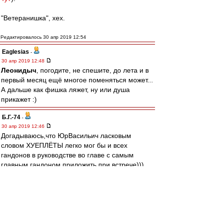
"Ветеранишка", хех.
Редактировалось 30 апр 2019 12:54
Eaglesias
-
30 апр 2019 12:48
Леонидыч
, погодите, не спешите, до лета и в
первый месяц ещё многое поменяться может...
А дальше как фишка ляжет, ну или душа
прикажет :)
Б.Г.-74
-
30 апр 2019 12:46
Догадываюсь,что ЮрВасильич ласковым
словом ХУЕПЛЁТЫ легко мог бы и всех
гандонов в руководстве во главе с самым
главным гандоном приложить при встрече)))
вот потому он и с нами,а не со всякими
Ловчевыми
Леонидыч
-
30 апр 2019 12:41