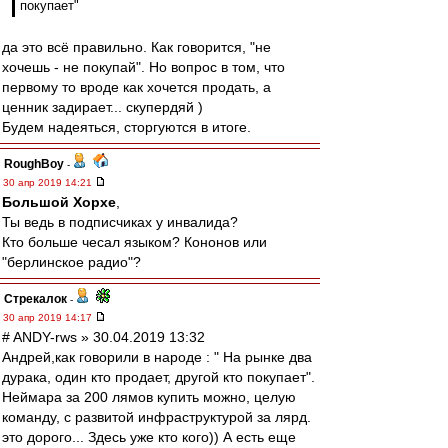
покупает"
да это всё правильно. Как говорится, "не
хочешь - не покупай". Но вопрос в том, что
первому то вроде как хочется продать, а
ценник задирает... скупердяй )
Будем надеяться, сторгуются в итоге.
RoughBoy
-
30 апр 2019 14:21
Большой Хорхе
,
Ты ведь в подписчиках у инвалида?
Кто больше чесал языком? Кононов или
"берлинское радио"?
Стрекалок
-
30 апр 2019 14:17
# ANDY-rws » 30.04.2019 13:32
Андрей,как говорили в народе : " На рынке два
дурака, один кто продает, другой кто покупает".
Неймара за 200 лямов купить можно, целую
команду, с развитой инфраструктурой за лярд.
это дорого... Здесь уже кто кого)) А есть еще