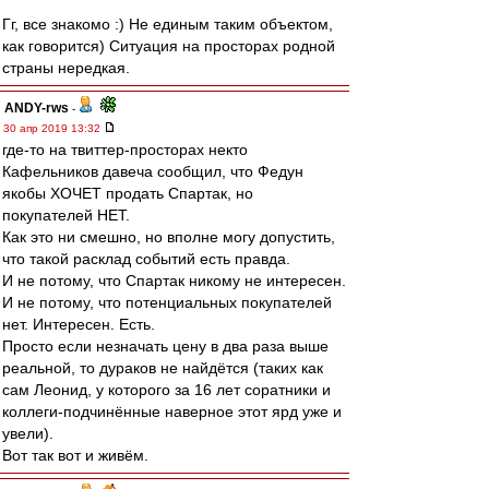
Гг, все знакомо :) Не единым таким объектом,
как говорится) Ситуация на просторах родной
страны нередкая.
ANDY-rws
-
30 апр 2019 13:32
где-то на твиттер-просторах некто
Кафельников давеча сообщил, что Федун
якобы ХОЧЕТ продать Спартак, но
покупателей НЕТ.
Как это ни смешно, но вполне могу допустить,
что такой расклад событий есть правда.
И не потому, что Спартак никому не интересен.
И не потому, что потенциальных покупателей
нет. Интересен. Есть.
Просто если незначать цену в два раза выше
реальной, то дураков не найдётся (таких как
сам Леонид, у которого за 16 лет соратники и
коллеги-подчинённые наверное этот ярд уже и
увели).
Вот так вот и живём.