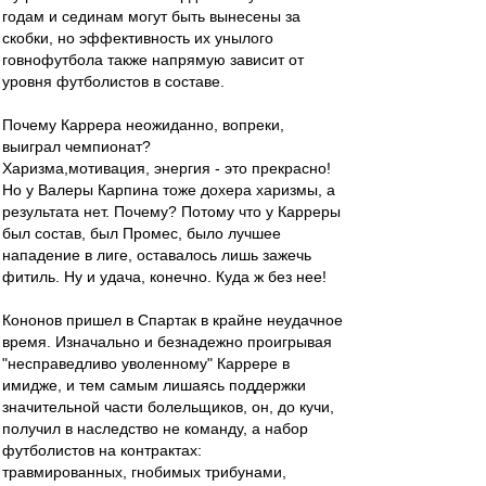
годам и сединам могут быть вынесены за
скобки, но эффективность их унылого
говнофутбола также напрямую зависит от
уровня футболистов в составе.
Почему Каррера неожиданно, вопреки,
выиграл чемпионат?
Харизма,мотивация, энергия - это прекрасно!
Но у Валеры Карпина тоже дохера харизмы, а
результата нет. Почему? Потому что у Карреры
был состав, был Промес, было лучшее
нападение в лиге, оставалось лишь зажечь
фитиль. Ну и удача, конечно. Куда ж без нее!
Кононов пришел в Спартак в крайне неудачное
время. Изначально и безнадежно проигрывая
"несправедливо уволенному" Каррере в
имидже, и тем самым лишаясь поддержки
значительной части болельщиков, он, до кучи,
получил в наследство не команду, а набор
футболистов на контрактах:
травмированных, гнобимых трибунами,