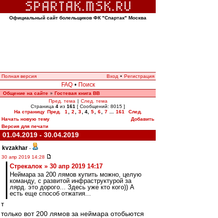
Официальный сайт болельщиков ФК "Спартак" Москва
Полная версия
Вход
•
Регистрация
FAQ
•
Поиск
Общение на сайте
Гостевая книга ВВ
»
Пред. тема
|
След. тема
Страница
4
из
161
[ Сообщений: 8015 ]
На страницу
Пред.
1
,
2
,
3
,
4
,
5
,
6
,
7
...
161
След.
Начать новую тему
Добавить
Версия для печати
01.04.2019 - 30.04.2019
kvzakhar
-
30 апр 2019 14:28
Стрекалок » 30 апр 2019 14:17
Неймара за 200 лямов купить можно, целую
команду, с развитой инфраструктурой за
лярд. это дорого... Здесь уже кто кого)) А
есть еще способ отжатия...
т
только вот 200 лямов за неймара отобьются