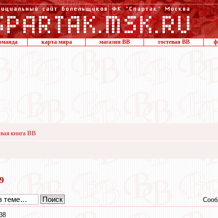
оманда
карта мира
магазин ВВ
гостевая ВВ
ф
вая книга ВВ
19
Сооб
38