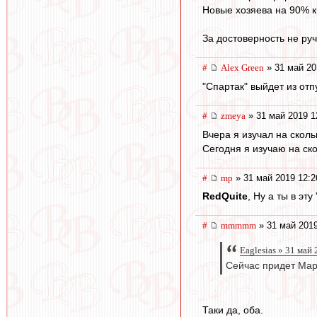
Новые хозяева на 90% к
За достоверность не ру
#
Alex Green
» 31 май 20
"Спартак" выйдет из отп
#
zmeya
» 31 май 2019 1
Вчера я изучал на скол
Сегодня я изучаю на ско
#
mp
» 31 май 2019 12:2
RedQuite
, Ну а ты в э
#
mmmmm
» 31 май 2019
Eaglesias » 31 май
Сейчас придет Марк
Таки да, оба.