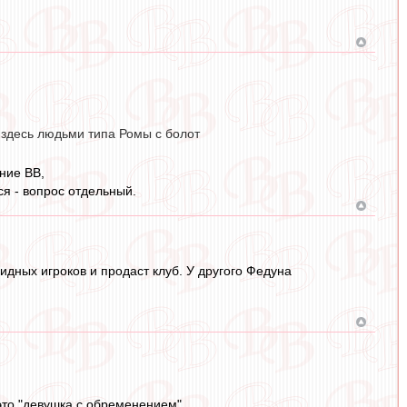
 здесь людьми типа Ромы с болот
ние ВВ,
ся - вопрос отдельный.
видных игроков и продаст клуб. У другого Федуна
 это "девушка с обременением".