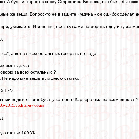
от. А будь интернет в эпоху Старостина-Бескова, все было бы тож
дные же вещи. Вопрос-то не в защите Федуна - он ошибок сделал до
 придумываете. И конечно, если сутками повторять одну и ту же ма
56
всё", а вот за всех остальных говорить не надо.
ми иметь дело.
"говорю за всех остальных"?
ю. Не надо мне вешать лишнюю статью.
9 11:54
вший водитель автобуса, у которого Каррера был во всём виноват?
-05-2019/voditel-avtobusa
51
рую статьи 109 УК...