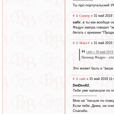
Ты про португальский У
#
Спектр
» 31 май 2019 
cafir
, а ты как вообще 
Федун завтра говорит "в
бегать с криками "Прод
#
MakxV
» 31 май 2019 
cafir » 30 май 2019
Леонид Федун - это
Это может быть и "ваше 
#
cafir
» 31 май 2019 11:
DmDes62
,
Тебе уже написали по по
-------------------
Мне не "писали по повод
Если тебе, Дима, не оче
Спасибо.