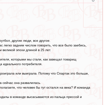
футбол, другие люди, все другое.
час легко задним числом говорить, что все было заебись,
м великой эпохи длиной в 25 лет.
бителя, которыми мы стали, как завещал товарищ
да идеального потребителя.
проиграла или выиграла. Потому что Спартак это больше,
а сейчас она развалилась.
полагаете, что человек бы тут остался на века? И команда
кандалы в команде высасываются из пальца прессой и