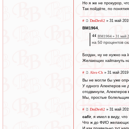
Но я же не прокурор, чт
Так пойдёте, по понятия
#
DmDes62
» 31 май 201
BM1964
,
BM1964 » 31 май 2
на 50 процентов с
Богдан, ну не нужно на
Желающих хайпануть на 
#
Alex-Ch
» 31 май 2019
Вы не могли бы уже оп
У одного Алекперов не д
отодвинули, Алекперов 
Мы, простые болельщик
#
DmDes62
» 31 май 201
cafir
, я имел в виду, чт
Что ж до ФИО желающих 
И как правильно тут нап