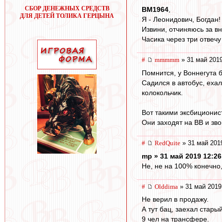
СБОР ДЕНЕЖНЫХ СРЕДСТВ
BM1964
,
ДЛЯ ДЕТЕЙ ТОЛИКА ГЕРЦЫНА
Я - Леонидович, Богдан!
Извини, отчиняюсь за вн
Часика через три отвечу
#
mmmmm
» 31 май 2019
Помнится, у Воннегута 
Садился в автобус, еха
колокольчик.
Вот такими эксбиционис
Они заходят на ВВ и зво
#
RedQuite
» 31 май 201
mp » 31 май 2019 12:26
Не, не на 100% конечно,
#
Olddima
» 31 май 2019
Не верил в продажу.
А тут бац, заехал стары
9 чел на трансфере.