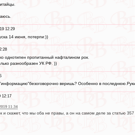
итайцы.
чаюсь.
19 12:29
уска 14 июня, потерпи:))
2:28
ько однотипен пропитанный нафталином рок.
лько разнообразен УК РФ. ))
6
ту "информацию"безоговорочно веришь? Особенно в последнюю.Руки
 12:17
 2019 11:34
 и скажет, что мы оба не правы, а он на самом деле за статью 357