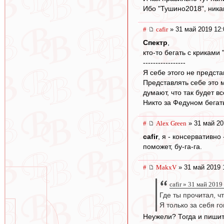
Ибо "Тушино2018", никак
#
cafir
» 31 май 2019 12:
Спектр
,
кто-то бегать с криками
-----------------
Я себе этого не предста
Представлять себе это 
думают, что так будет вс
Никто за Федуном бегать
#
Alex Green
» 31 май 20
cafir
, я - консервативно
поможет, бу-га-га.
#
MakxV
» 31 май 2019 
cafir » 31 май 2019
Где ты прочитал, ч
Я только за себя г
Неужели? Тогда и пишит