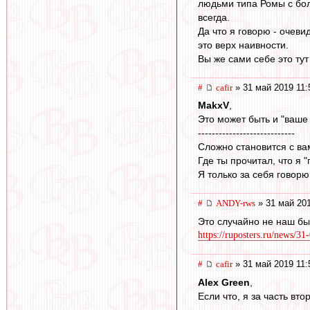
людьми типа Ромы с бол
всегда.
Да что я говорю - очеви
это верх наивности.
Вы же сами себе это тут
#
cafir
» 31 май 2019 11:
MakxV
,
Это может быть и "ваше 
----------------------------
Сложно становится с ва
Где ты прочитал, что я 
Я только за себя говор
#
ANDY-rws
» 31 май 201
Это случайно не наш бы
https://ruposters.ru/news/31
#
cafir
» 31 май 2019 11:
Alex Green
,
Если что, я за часть вто
----------------