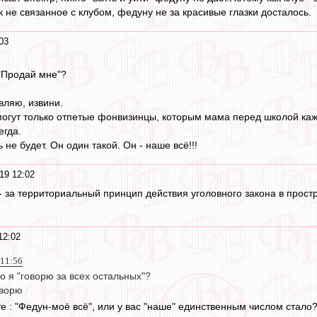
 не связанное с клубом, федуну не за красивые глазки досталось.
03
 "Продай мне"?
вляю, извини.
могут только отпетые фонвизинцы, которым мама перед школой каж
егда.
 не будет. Он один такой. Он - наше всё!!!
19 12:02
 - за территориальный принцип действия уголовного закона в простр
12:02
 11:56
то я "говорю за всех остальных"?
оворю
е : "Федун-моё всё", или у вас "наше" единственным числом стало