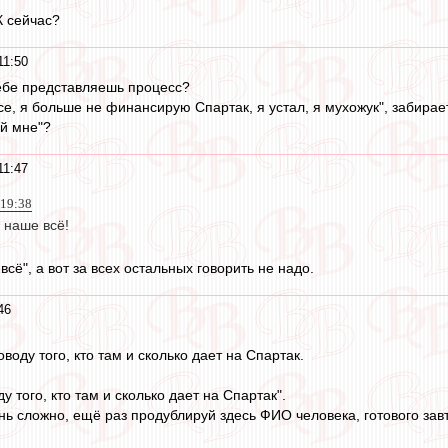
К сейчас?
11:50
себе представляешь процесс?
се, я больше не финансирую Спартак, я устал, я мухожук", забирает
ай мне"?
11:47
 19:38
 наше всё!
всё", а вот за всех остальных говорить не надо.
46
воду того, кто там и сколько дает на Спартак.
у того, кто там и сколько дает на Спартак".
нь сложно, ещё раз продублируй здесь ФИО человека, готового завт