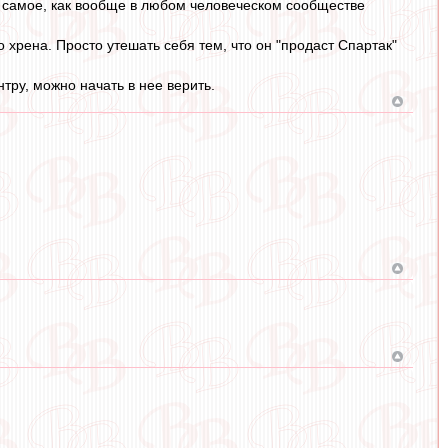
е самое, как вообще в любом человеческом сообществе
 хрена. Просто утешать себя тем, что он "продаст Спартак"
нтру, можно начать в нее верить.