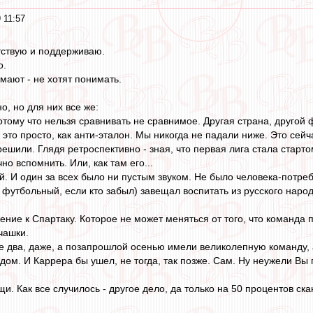
 11:57
тствую и поддерживаю.
о.
мают - не хотят понимать.
о, но для них все же:
отому что нельзя сравнивать не сравнимое. Другая страна, другой 
д, это просто, как анти-эталон. Мы никогда не падали ниже. Это сей
решили. Глядя ретроспективно - зная, что первая лига стала старто
но вспомнить. Или, как там его...
й. И один за всех было ни пустым звуком. Не было человека-потре
е футбольный, если кто забыл) завещал воспитать из русского наро
ние к Спартаку. Которое не может меняться от того, что команда 
чашки.
не два, даже, а позапрошлой осенью имели великолепную команду, 
дом. И Каррера бы ушел, не тогда, так позже. Сам. Ну неужели Вы 
щи. Как все случилось - другое дело, да только на 50 процентов с