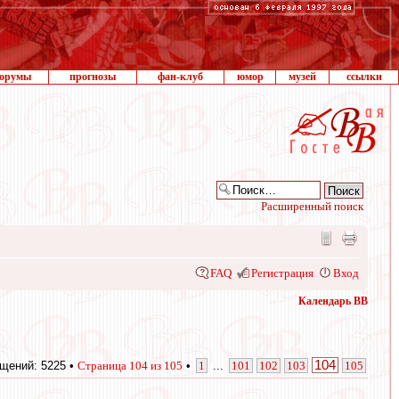
орумы
прогнозы
фан-клуб
юмор
музей
ссылки
Расширенный поиск
FAQ
Регистрация
Вход
Календарь ВВ
104
щений: 5225 •
Страница
104
из
105
•
1
...
101
102
103
105