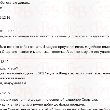
обы статью давать.
м.
9 12:16
019 11:57
кандалы в команде высасываются из пальца прессой и раздуваются
 Игла всех-то собак вешать.И заодно преувеличивать медийное влия
Спартаке - вагон и маленькая тележка. А вот почему им это удает
 12:10
ределиться?
аёт ни копейки денег с 2017 года, а Федун вот-вот сольёт всех лик
взялся за вожжи.
и, недоумеваем.
9 12:09
о писали про то, что федун - не основной акционер Спартака.
купить, то сначала нужно дойти до факта продажи.
исал Спектр, никто "взять и уйти" федуну не даст.Потому как клуб -