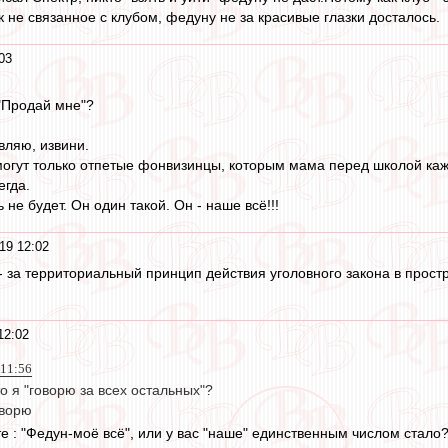
 не связанное с клубом, федуну не за красивые глазки досталось.
03
 "Продай мне"?
вляю, извини.
могут только отпетые фонвизинцы, которым мама перед школой каж
егда.
 не будет. Он один такой. Он - наше всё!!!
19 12:02
 - за территориальный принцип действия уголовного закона в простр
12:02
 11:56
то я "говорю за всех остальных"?
оворю
е : "Федун-моё всё", или у вас "наше" единственным числом стало