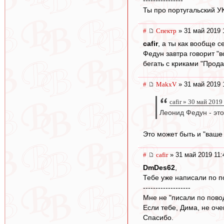
Ты про португальский У
#
Спектр
» 31 май 2019 
cafir
, а ты как вообще 
Федун завтра говорит "в
бегать с криками "Прод
#
MakxV
» 31 май 2019 
cafir » 30 май 2019
Леонид Федун - это
Это может быть и "ваше 
#
cafir
» 31 май 2019 11:
DmDes62
,
Тебе уже написали по по
-------------------
Мне не "писали по повод
Если тебе, Дима, не оче
Спасибо.