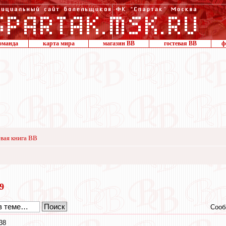
оманда
карта мира
магазин ВВ
гостевая ВВ
ф
вая книга ВВ
19
Сооб
38