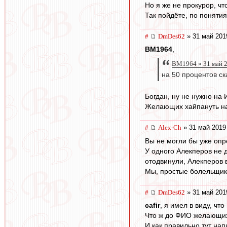
Но я же не прокурор, чт
Так пойдёте, по понятия
#
DmDes62
» 31 май 201
BM1964
,
BM1964 » 31 май 2
на 50 процентов с
Богдан, ну не нужно на
Желающих хайпануть на 
#
Alex-Ch
» 31 май 2019
Вы не могли бы уже оп
У одного Алекперов не д
отодвинули, Алекперов 
Мы, простые болельщик
#
DmDes62
» 31 май 201
cafir
, я имел в виду, чт
Что ж до ФИО желающих 
И как правильно тут нап