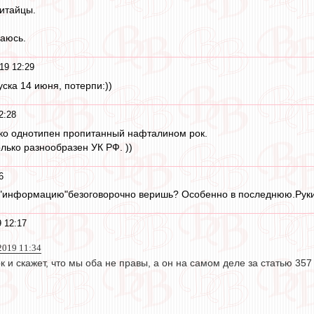
итайцы.
чаюсь.
19 12:29
уска 14 июня, потерпи:))
2:28
ько однотипен пропитанный нафталином рок.
лько разнообразен УК РФ. ))
6
ту "информацию"безоговорочно веришь? Особенно в последнюю.Руки
 12:17
 2019 11:34
 и скажет, что мы оба не правы, а он на самом деле за статью 357