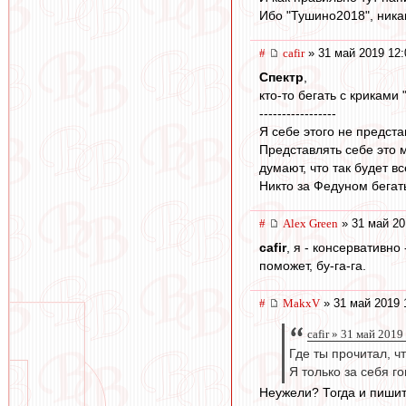
Ибо "Тушино2018", никак
#
cafir
» 31 май 2019 12:
Спектр
,
кто-то бегать с криками
-----------------
Я себе этого не предста
Представлять себе это 
думают, что так будет вс
Никто за Федуном бегать
#
Alex Green
» 31 май 20
cafir
, я - консервативно
поможет, бу-га-га.
#
MakxV
» 31 май 2019 
cafir » 31 май 2019
Где ты прочитал, ч
Я только за себя г
Неужели? Тогда и пишит