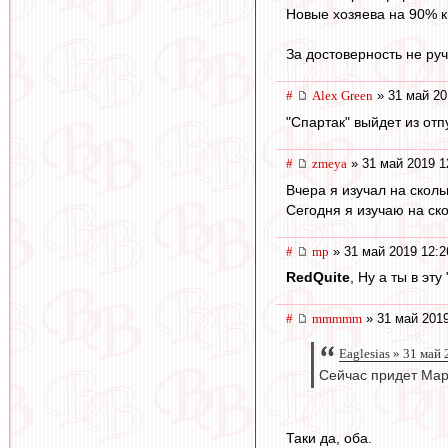
Новые хозяева на 90% к
За достоверность не ру
#
Alex Green
» 31 май 20
"Спартак" выйдет из отп
#
zmeya
» 31 май 2019 1
Вчера я изучал на скол
Сегодня я изучаю на ско
#
mp
» 31 май 2019 12:2
RedQuite
, Ну а ты в э
#
mmmmm
» 31 май 2019
Eaglesias » 31 май
Сейчас придет Марк
Таки да, оба.