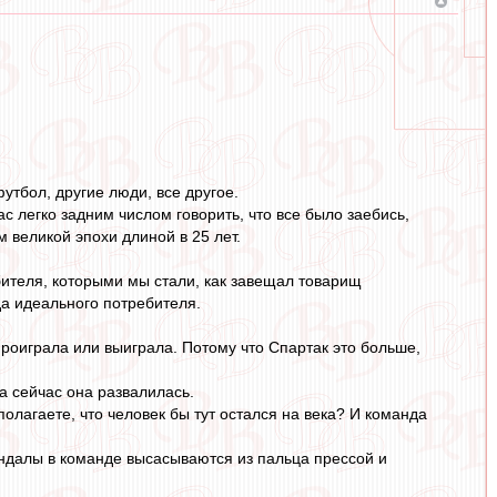
футбол, другие люди, все другое.
час легко задним числом говорить, что все было заебись,
м великой эпохи длиной в 25 лет.
бителя, которыми мы стали, как завещал товарищ
да идеального потребителя.
проиграла или выиграла. Потому что Спартак это больше,
а сейчас она развалилась.
полагаете, что человек бы тут остался на века? И команда
кандалы в команде высасываются из пальца прессой и