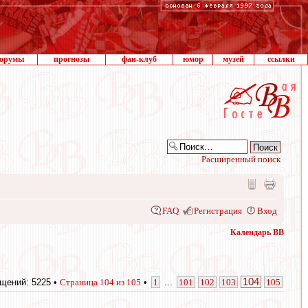
орумы
прогнозы
фан-клуб
юмор
музей
ссылки
Расширенный поиск
FAQ
Регистрация
Вход
Календарь ВВ
104
щений: 5225 •
Страница
104
из
105
•
1
...
101
102
103
105