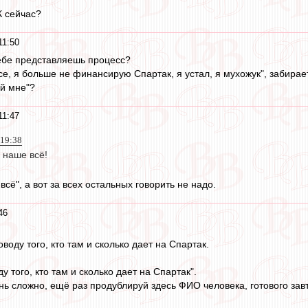
К сейчас?
11:50
себе представляешь процесс?
се, я больше не финансирую Спартак, я устал, я мухожук", забирает
ай мне"?
11:47
 19:38
 наше всё!
всё", а вот за всех остальных говорить не надо.
46
воду того, кто там и сколько дает на Спартак.
у того, кто там и сколько дает на Спартак".
нь сложно, ещё раз продублируй здесь ФИО человека, готового завт