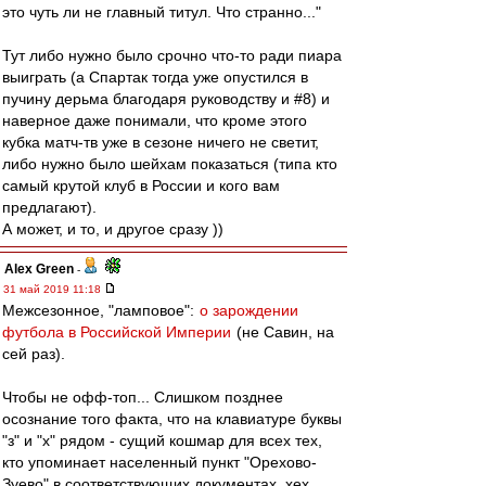
это чуть ли не главный титул. Что странно..."
Тут либо нужно было срочно что-то ради пиара
выиграть (а Спартак тогда уже опустился в
пучину дерьма благодаря руководству и #8) и
наверное даже понимали, что кроме этого
кубка матч-тв уже в сезоне ничего не светит,
либо нужно было шейхам показаться (типа кто
самый крутой клуб в России и кого вам
предлагают).
А может, и то, и другое сразу ))
Alex Green
-
31 май 2019 11:18
Межсезонное, "ламповое":
о зарождении
футбола в Российской Империи
(не Савин, на
сей раз).
Чтобы не офф-топ... Слишком позднее
осознание того факта, что на клавиатуре буквы
"з" и "х" рядом - сущий кошмар для всех тех,
кто упоминает населенный пункт "Орехово-
Зуево" в соответствующих документах, хех.