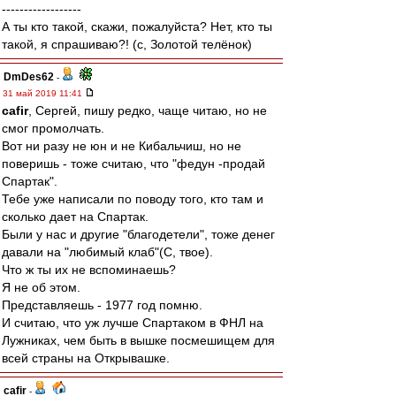
------------------
А ты кто такой, скажи, пожалуйста? Нет, кто ты
такой, я спрашиваю?! (с, Золотой телёнок)
DmDes62
-
31 май 2019 11:41
cafir
, Сергей, пишу редко, чаще читаю, но не
смог промолчать.
Вот ни разу не юн и не Кибальчиш, но не
поверишь - тоже считаю, что "федун -продай
Спартак".
Тебе уже написали по поводу того, кто там и
сколько дает на Спартак.
Были у нас и другие "благодетели", тоже денег
давали на "любимый клаб"(С, твое).
Что ж ты их не вспоминаешь?
Я не об этом.
Представляешь - 1977 год помню.
И считаю, что уж лучше Спартаком в ФНЛ на
Лужниках, чем быть в вышке посмешищем для
всей страны на Открывашке.
cafir
-