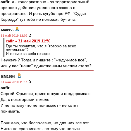
cafir
, я - консервативно - за территориальный
принцип действия уголовного закона в
пространстве. И речь сугубо про РФ. "Судья
Коррадо" тут тебе не поможет, бу-га-га.
MakxV
-
31 май 2019 12:02
cafir » 31 май 2019 11:56
Где ты прочитал, что я "говорю за всех
остальных"?
Я только за себя говорю
Неужели? Тогда и пишите : "Федун-моё всё",
или у вас "наше" единственным числом стало?
BM1964
-
31 май 2019 11:57
cafir
,
Сергей Юрьевич, приветствую и поддерживаю.
Да, с некоторыми тяжело.
И не потому что не понимают - не хотят
понимать.
Понимаю, что бесполезно, но для них все же:
Никто не сравнивает - потому что нельзя