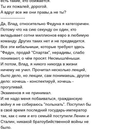
есть такие, кто обижается.
Ты их пожалей, дорогой.
А вдруг все же они правы,а не ты?
-----------------
Да, Влад, относительно Федуна я категоричен.
Потому что на сию секунду он один, кто
вкладывает сотни миллионов евро в любимую
команду. Других таких нет и не предвидится.
Все эти кибальчиши, которые требуют здесь
"Федун, продай "Спартак", нерадивы, слабо
понимают, о чём просят. Несмышлёныши.
И потом, Влад, я никого никогда в жизни
ничему не учил. Прочитал несколько лекций,
было дело, но лекции, сам понимаешь, другое
дело: хочешь - конспектируй, хочешь -
прогуливай.
Экзаменов я не принимал.
И не надо меня побаиваться, гражданскую
войну я не собираюсь "полыхать". Поступил бы
в своё время последний государь-император
так, как с ним и его семьёй поступили Ленин и
Сталин, никакой братоубийственной войны не
было.