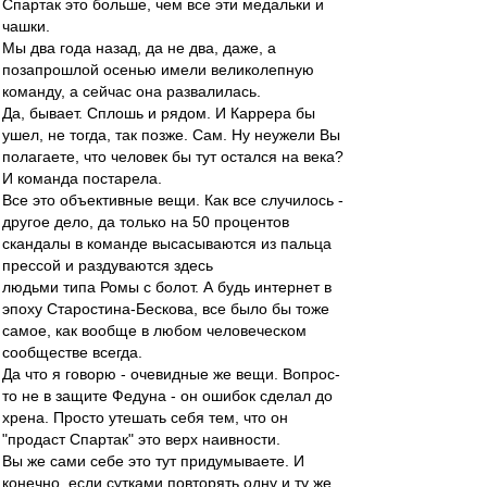
Спартак это больше, чем все эти медальки и
чашки.
Мы два года назад, да не два, даже, а
позапрошлой осенью имели великолепную
команду, а сейчас она развалилась.
Да, бывает. Сплошь и рядом. И Каррера бы
ушел, не тогда, так позже. Сам. Ну неужели Вы
полагаете, что человек бы тут остался на века?
И команда постарела.
Все это объективные вещи. Как все случилось -
другое дело, да только на 50 процентов
скандалы в команде высасываются из пальца
прессой и раздуваются здесь
людьми типа Ромы с болот. А будь интернет в
эпоху Старостина-Бескова, все было бы тоже
самое, как вообще в любом человеческом
сообществе всегда.
Да что я говорю - очевидные же вещи. Вопрос-
то не в защите Федуна - он ошибок сделал до
хрена. Просто утешать себя тем, что он
"продаст Спартак" это верх наивности.
Вы же сами себе это тут придумываете. И
конечно, если сутками повторять одну и ту же