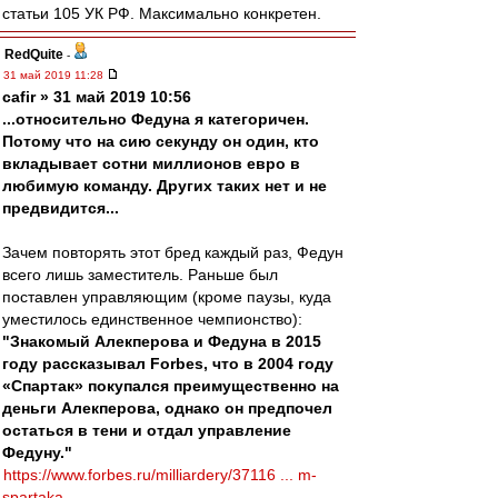
статьи 105 УК РФ. Максимально конкретен.
RedQuite
-
31 май 2019 11:28
cafir » 31 май 2019 10:56
...относительно Федуна я категоричен.
Потому что на сию секунду он один, кто
вкладывает сотни миллионов евро в
любимую команду. Других таких нет и не
предвидится...
Зачем повторять этот бред каждый раз, Федун
всего лишь заместитель. Раньше был
поставлен управляющим (кроме паузы, куда
уместилось единственное чемпионство):
"Знакомый Алекперова и Федуна в 2015
году рассказывал Forbes, что в 2004 году
«Спартак» покупался преимущественно на
деньги Алекперова, однако он предпочел
остаться в тени и отдал управление
Федуну."
https://www.forbes.ru/milliardery/37116 ... m-
spartaka