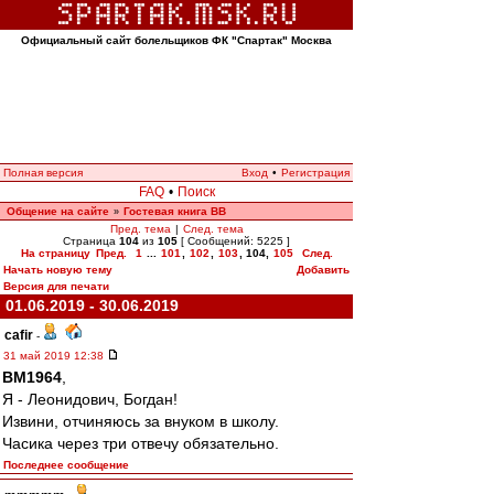
Официальный сайт болельщиков ФК "Спартак" Москва
Полная версия
Вход
•
Регистрация
FAQ
•
Поиск
Общение на сайте
Гостевая книга ВВ
»
Пред. тема
|
След. тема
Страница
104
из
105
[ Сообщений: 5225 ]
На страницу
Пред.
1
...
101
,
102
,
103
,
104
,
105
След.
Начать новую тему
Добавить
Версия для печати
01.06.2019 - 30.06.2019
cafir
-
31 май 2019 12:38
BM1964
,
Я - Леонидович, Богдан!
Извини, отчиняюсь за внуком в школу.
Часика через три отвечу обязательно.
Последнее сообщение