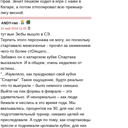
Прав. Зенит пешком ходил в игре с нами в
Катаре, а потом отполировал всю премьер-
лигу весной.
ANDY-rws
-
31 май 2019 11:20
тут вью Зюбы вышло в СЭ.
Терпеть этого персонажа не могу, но поскольку
стартавало межсезонье - прочёл за неимением
чего-то более стОящего...
Забавно он о катарском кубке Спартака
высказался. И в общем, очень недалеко от
истины...
"...Изумляло, как праздновал свой кубок
"Спартак". Такое ощущение, будто реально
что-то выиграли – было немного смешно.
Выйти на пик формы в феврале – это
удивительно. И ненормально – как люди
бежали и неслись в это время года. Мы
вкатывались, процентов на 30, для нас это
подготовительный турнир, никаких целей не
преследовали. А судя по тому, как спартаковцы
трясли и поднимали-целовали кубок, для них