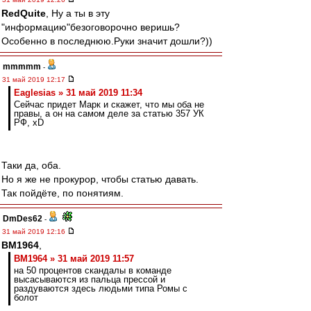
RedQuite
, Ну а ты в эту
"информацию"безоговорочно веришь?
Особенно в последнюю.Руки значит дошли?))
mmmmm
-
31 май 2019 12:17
Eaglesias » 31 май 2019 11:34
Сейчас придет Марк и скажет, что мы оба не
правы, а он на самом деле за статью 357 УК
РФ, xD
Таки да, оба.
Но я же не прокурор, чтобы статью давать.
Так пойдёте, по понятиям.
DmDes62
-
31 май 2019 12:16
BM1964
,
BM1964 » 31 май 2019 11:57
на 50 процентов скандалы в команде
высасываются из пальца прессой и
раздуваются здесь людьми типа Ромы с
болот