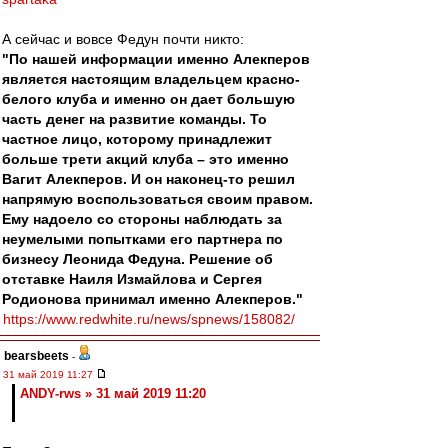
А сейчас и вовсе Федун почти никто:
"По нашей информации именно Алекперов
является настоящим владельцем красно-
белого клуба и именно он дает большую
часть денег на развитие команды. То
частное лицо, которому принадлежит
больше трети акций клуба – это именно
Вагит Алекперов. И он наконец-то решил
напрямую воспользоваться своим правом.
Ему надоело со стороны наблюдать за
неумелыми попытками его партнера по
бизнесу Леонида Федуна. Решение об
отставке Наиля Измайлова и Сергея
Родионова принимал именно Алекперов."
https://www.redwhite.ru/news/spnews/158082/
bearsbeets
-
31 май 2019 11:27
ANDY-rws » 31 май 2019 11:20