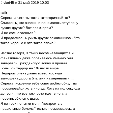
# vlad45 » 31 май 2019 10:03
cafir,
Серега, а чего ты такой категоричный-то?
Считаешь, что знаешь и понимаешь ситуёвину
лучше других? Вот прям-прям?
И не сомневаешься?
И продолжаешь учить других сокнижников - Что
такое хорошо и что такое плохо?
Честно говоря, я таких несомневающихся и
фанатичных даже побаиваюсь.Именно они
завертели Гражданскую войну и прочий
Большой террор на 1\6 части мира.
Недаром очень давно известно, куда
вымощена дорога благими намерениями....
Сережа, искренне тебе советую,без обид : ты
посомневайся,хоть иногда. Хоть на полсекунды
допусти, что все таки рота идет в ногу, а
поручик сбился с шага.
Я на твои попытки меня "построить в
правильные болелы" только посмеиваюсь, а