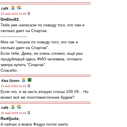
cafir
-
31 май 2019 11:46
DmDes62
,
Тебе уже написали по поводу того, кто там и
сколько дает на Спартак.
-------------------
Мне не "писали по поводу того, кто там и
сколько дает на Спартак".
Если тебе, Дима, не очень сложно, ещё раз
продублируй здесь ФИО человека, готового
завтра купить "Спартак".
Спасибо.
Alex Green
-
31 май 2019 11:42
Если что, я за часть вторую статьи 109 УК... Но
может всё же пооптимистичнее будем?
cafir
-
31 май 2019 11:42
RedQuite
,
А сейчас и вовсе Федун почти никто