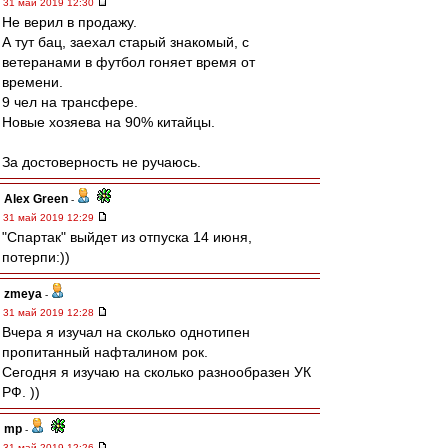
31 май 2019 12:30
Не верил в продажу.
А тут бац, заехал старый знакомый, с
ветеранами в футбол гоняет время от
времени.
9 чел на трансфере.
Новые хозяева на 90% китайцы.
За достоверность не ручаюсь.
Alex Green
-
31 май 2019 12:29
"Спартак" выйдет из отпуска 14 июня,
потерпи:))
zmeya
-
31 май 2019 12:28
Вчера я изучал на сколько однотипен
пропитанный нафталином рок.
Сегодня я изучаю на сколько разнообразен УК
РФ. ))
mp
-
31 май 2019 12:26