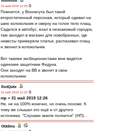
mmmmm
-
31 май 2019 12:35
Помнится, у Воннегута был такой
второстепенный персонаж, который одевал на
шею колокольчик и сверху на голое тело плащ.
Садился в автобус, ехал в незнакомый городок,
там заходил в магазин для новобрачных, где
невесты примеряли платья, распахивал плащ
и звонил в колокольчик.
Вот такими эксбиционистами мне видятся
одинокие защитники Федуна.
Они заходят на ВВ и звонят в свои
колокольчики.
RedQuite
-
31 май 2019 12:32
mp » 31 май 2019 12:26
Не, не на 100% конечно, но очень похоже. К
тому же слышал это ещё и от другого
источника. "Слухами земля полнится" (НП)...
Olddima
-