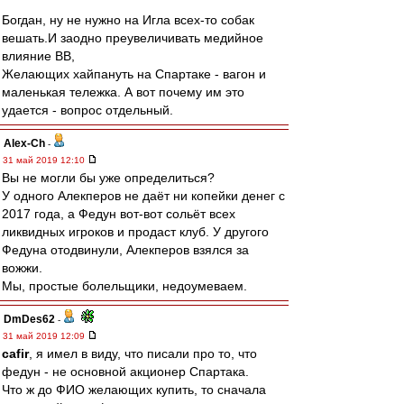
Богдан, ну не нужно на Игла всех-то собак
вешать.И заодно преувеличивать медийное
влияние ВВ,
Желающих хайпануть на Спартаке - вагон и
маленькая тележка. А вот почему им это
удается - вопрос отдельный.
Alex-Ch
-
31 май 2019 12:10
Вы не могли бы уже определиться?
У одного Алекперов не даёт ни копейки денег с
2017 года, а Федун вот-вот сольёт всех
ликвидных игроков и продаст клуб. У другого
Федуна отодвинули, Алекперов взялся за
вожжи.
Мы, простые болельщики, недоумеваем.
DmDes62
-
31 май 2019 12:09
cafir
, я имел в виду, что писали про то, что
федун - не основной акционер Спартака.
Что ж до ФИО желающих купить, то сначала