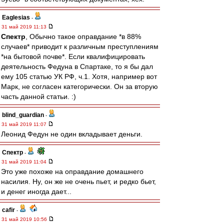
Eaglesias
-
31 май 2019 11:13
Спектр
, Обычно такое оправдание *в 88%
случаев* приводит к различным преступлениям
*на бытовой почве*. Если квалифицировать
деятельность Федуна в Спартаке, то я бы дал
ему 105 статью УК РФ, ч.1. Хотя, например вот
Марк, не согласен категорически. Он за вторую
часть данной статьи. :)
blind_guardian
-
31 май 2019 11:07
Леонид Федун не один вкладывает деньги.
Спектр
-
31 май 2019 11:04
Это уже похоже на оправдание домашнего
насилия. Ну, он же не очень пьет, и редко бьет,
и денег иногда дает...
cafir
-
31 май 2019 10:56