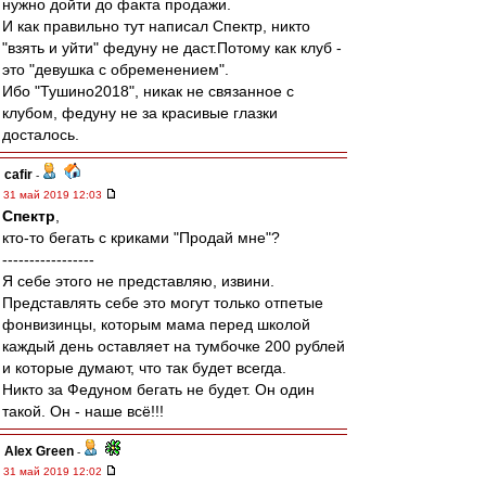
нужно дойти до факта продажи.
И как правильно тут написал Спектр, никто
"взять и уйти" федуну не даст.Потому как клуб -
это "девушка с обременением".
Ибо "Тушино2018", никак не связанное с
клубом, федуну не за красивые глазки
досталось.
cafir
-
31 май 2019 12:03
Спектр
,
кто-то бегать с криками "Продай мне"?
-----------------
Я себе этого не представляю, извини.
Представлять себе это могут только отпетые
фонвизинцы, которым мама перед школой
каждый день оставляет на тумбочке 200 рублей
и которые думают, что так будет всегда.
Никто за Федуном бегать не будет. Он один
такой. Он - наше всё!!!
Alex Green
-
31 май 2019 12:02