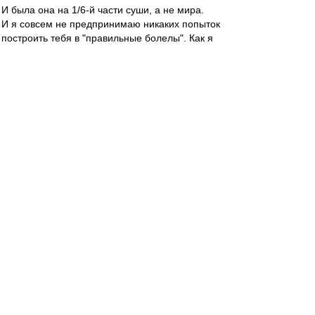
И была она на 1/6-й части суши, а не мира.
И я совсем не предпринимаю никаких попыток
построить тебя в "правильные болелы". Как я
могу это сделать, если ты по 5-6 матчей
московского "Спартака" кряду не смотришь.
Это бессмысленное занятие, согласись, Влад.
И обижаться на меня не надо. И они не правы.
Дай мне другую точку финансовой опоры
московского "Спартака" вместо Федуна, Влад,
чтобы перевернуть турнирную таблицу...
Нет такой опоры, как сказал бы Николай
Васильевич Гоголь в своём бессмертном
произведении!
Alex Green
-
31 май 2019 10:52
На Радио ВВ для спартаковского болельщика
Диего Мартинеса звучит композиция
"Bilbao
song"
(поёт Ив Монтан). С днём рождения,
дорогой амиго:) И - но пасаран!
bearsbeets
-
31 май 2019 10:49