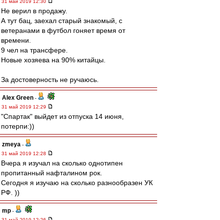
31 май 2019 12:30
Не верил в продажу.
А тут бац, заехал старый знакомый, с
ветеранами в футбол гоняет время от
времени.
9 чел на трансфере.
Новые хозяева на 90% китайцы.
За достоверность не ручаюсь.
Alex Green
-
31 май 2019 12:29
"Спартак" выйдет из отпуска 14 июня,
потерпи:))
zmeya
-
31 май 2019 12:28
Вчера я изучал на сколько однотипен
пропитанный нафталином рок.
Сегодня я изучаю на сколько разнообразен УК
РФ. ))
mp
-
31 май 2019 12:26