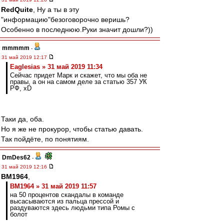
RedQuite
, Ну а ты в эту
"информацию"безоговорочно веришь?
Особенно в последнюю.Руки значит дошли?))
mmmmm
-
31 май 2019 12:17
Eaglesias » 31 май 2019 11:34
Сейчас придет Марк и скажет, что мы оба не
правы, а он на самом деле за статью 357 УК
РФ, xD
Таки да, оба.
Но я же не прокурор, чтобы статью давать.
Так пойдёте, по понятиям.
DmDes62
-
31 май 2019 12:16
BM1964
,
BM1964 » 31 май 2019 11:57
на 50 процентов скандалы в команде
высасываются из пальца прессой и
раздуваются здесь людьми типа Ромы с
болот