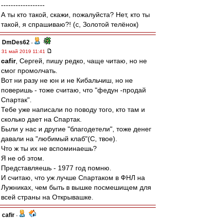
------------------
А ты кто такой, скажи, пожалуйста? Нет, кто ты
такой, я спрашиваю?! (с, Золотой телёнок)
DmDes62
-
31 май 2019 11:41
cafir
, Сергей, пишу редко, чаще читаю, но не
смог промолчать.
Вот ни разу не юн и не Кибальчиш, но не
поверишь - тоже считаю, что "федун -продай
Спартак".
Тебе уже написали по поводу того, кто там и
сколько дает на Спартак.
Были у нас и другие "благодетели", тоже денег
давали на "любимый клаб"(С, твое).
Что ж ты их не вспоминаешь?
Я не об этом.
Представляешь - 1977 год помню.
И считаю, что уж лучше Спартаком в ФНЛ на
Лужниках, чем быть в вышке посмешищем для
всей страны на Открывашке.
cafir
-