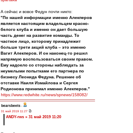
А сейчас и вовсе Федун почти никто:
"По нашей информации именно Алекперов
является настоящим владельцем красно-
белого клуба и именно он дает большую
часть денег на развитие команды. То
частное лицо, которому принадлежит
больше трети акций клуба – это именно
Вагит Алекперов. И он наконец-то решил
напрямую воспользоваться своим правом.
Ему надоело со стороны наблюдать за
неумелыми попытками его партнера по
бизнесу Леонида Федуна. Решение об
отставке Наиля Измайлова и Сергея
Родионова принимал именно Алекперов."
https://www.redwhite.ru/news/spnews/158082/
bearsbeets
-
31 май 2019 11:27
ANDY-rws » 31 май 2019 11:20