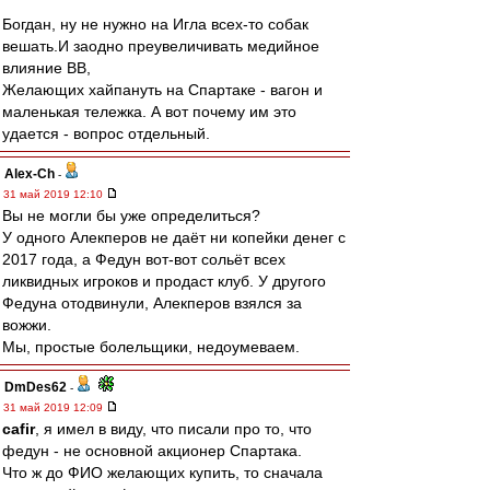
Богдан, ну не нужно на Игла всех-то собак
вешать.И заодно преувеличивать медийное
влияние ВВ,
Желающих хайпануть на Спартаке - вагон и
маленькая тележка. А вот почему им это
удается - вопрос отдельный.
Alex-Ch
-
31 май 2019 12:10
Вы не могли бы уже определиться?
У одного Алекперов не даёт ни копейки денег с
2017 года, а Федун вот-вот сольёт всех
ликвидных игроков и продаст клуб. У другого
Федуна отодвинули, Алекперов взялся за
вожжи.
Мы, простые болельщики, недоумеваем.
DmDes62
-
31 май 2019 12:09
cafir
, я имел в виду, что писали про то, что
федун - не основной акционер Спартака.
Что ж до ФИО желающих купить, то сначала