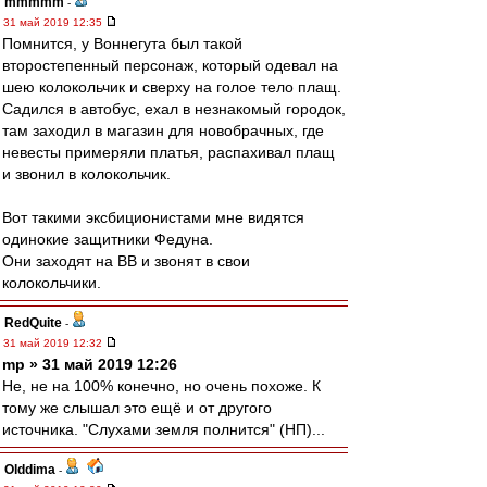
mmmmm
-
31 май 2019 12:35
Помнится, у Воннегута был такой
второстепенный персонаж, который одевал на
шею колокольчик и сверху на голое тело плащ.
Садился в автобус, ехал в незнакомый городок,
там заходил в магазин для новобрачных, где
невесты примеряли платья, распахивал плащ
и звонил в колокольчик.
Вот такими эксбиционистами мне видятся
одинокие защитники Федуна.
Они заходят на ВВ и звонят в свои
колокольчики.
RedQuite
-
31 май 2019 12:32
mp » 31 май 2019 12:26
Не, не на 100% конечно, но очень похоже. К
тому же слышал это ещё и от другого
источника. "Слухами земля полнится" (НП)...
Olddima
-