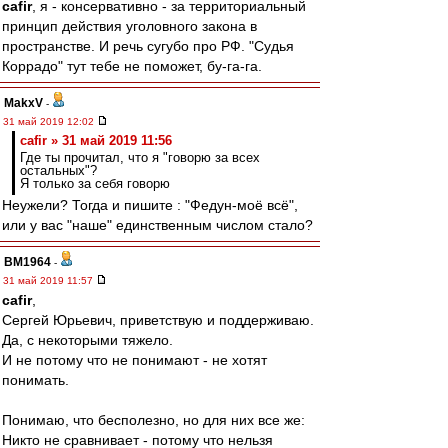
cafir
, я - консервативно - за территориальный
принцип действия уголовного закона в
пространстве. И речь сугубо про РФ. "Судья
Коррадо" тут тебе не поможет, бу-га-га.
MakxV
-
31 май 2019 12:02
cafir » 31 май 2019 11:56
Где ты прочитал, что я "говорю за всех
остальных"?
Я только за себя говорю
Неужели? Тогда и пишите : "Федун-моё всё",
или у вас "наше" единственным числом стало?
BM1964
-
31 май 2019 11:57
cafir
,
Сергей Юрьевич, приветствую и поддерживаю.
Да, с некоторыми тяжело.
И не потому что не понимают - не хотят
понимать.
Понимаю, что бесполезно, но для них все же:
Никто не сравнивает - потому что нельзя