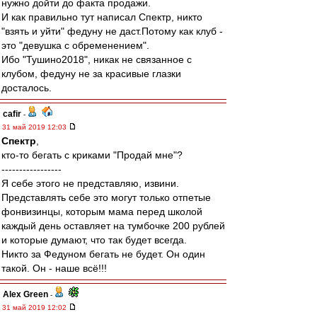
нужно дойти до факта продажи.
И как правильно тут написал Спектр, никто
"взять и уйти" федуну не даст.Потому как клуб -
это "девушка с обременением".
Ибо "Тушино2018", никак не связанное с
клубом, федуну не за красивые глазки
досталось.
cafir
-
31 май 2019 12:03
Спектр
,
кто-то бегать с криками "Продай мне"?
-----------------
Я себе этого не представляю, извини.
Представлять себе это могут только отпетые
фонвизинцы, которым мама перед школой
каждый день оставляет на тумбочке 200 рублей
и которые думают, что так будет всегда.
Никто за Федуном бегать не будет. Он один
такой. Он - наше всё!!!
Alex Green
-
31 май 2019 12:02