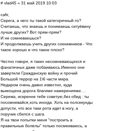
# vlad45 » 31 май 2019 10:03
cafir,
Серега, а чего ты такой категоричный-то?
Считаешь, что знаешь и понимаешь ситуёвину
лучше других? Вот прям-прям?
И не сомневаешься?
И продолжаешь учить других сокнижников - Что
такое хорошо и что такое плохо?
Честно говоря, я таких несомневающихся и
фанатичных даже побаиваюсь.Именно они
завертели Гражданскую войну и прочий
Большой террор на 1\6 части мира.
Недаром очень давно известно, куда
вымощена дорога благими намерениями....
Сережа, искренне тебе советую,без обид : ты
посомневайся,хоть иногда. Хоть на полсекунды
допусти, что все таки рота идет в ногу, а
поручик сбился с шага.
Я на твои попытки меня "построить в
правильные болелы" только посмеиваюсь, а