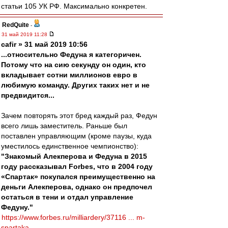
статьи 105 УК РФ. Максимально конкретен.
RedQuite
-
31 май 2019 11:28
cafir » 31 май 2019 10:56
...относительно Федуна я категоричен.
Потому что на сию секунду он один, кто
вкладывает сотни миллионов евро в
любимую команду. Других таких нет и не
предвидится...
Зачем повторять этот бред каждый раз, Федун
всего лишь заместитель. Раньше был
поставлен управляющим (кроме паузы, куда
уместилось единственное чемпионство):
"Знакомый Алекперова и Федуна в 2015
году рассказывал Forbes, что в 2004 году
«Спартак» покупался преимущественно на
деньги Алекперова, однако он предпочел
остаться в тени и отдал управление
Федуну."
https://www.forbes.ru/milliardery/37116 ... m-
spartaka