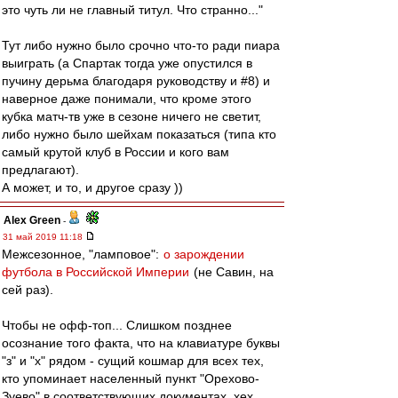
это чуть ли не главный титул. Что странно..."
Тут либо нужно было срочно что-то ради пиара
выиграть (а Спартак тогда уже опустился в
пучину дерьма благодаря руководству и #8) и
наверное даже понимали, что кроме этого
кубка матч-тв уже в сезоне ничего не светит,
либо нужно было шейхам показаться (типа кто
самый крутой клуб в России и кого вам
предлагают).
А может, и то, и другое сразу ))
Alex Green
-
31 май 2019 11:18
Межсезонное, "ламповое":
о зарождении
футбола в Российской Империи
(не Савин, на
сей раз).
Чтобы не офф-топ... Слишком позднее
осознание того факта, что на клавиатуре буквы
"з" и "х" рядом - сущий кошмар для всех тех,
кто упоминает населенный пункт "Орехово-
Зуево" в соответствующих документах, хех.