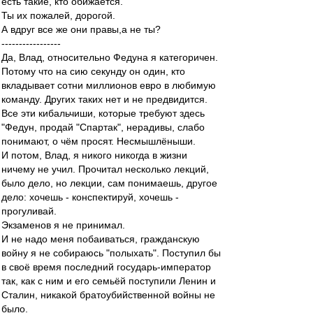
есть такие, кто обижается.
Ты их пожалей, дорогой.
А вдруг все же они правы,а не ты?
-----------------
Да, Влад, относительно Федуна я категоричен.
Потому что на сию секунду он один, кто
вкладывает сотни миллионов евро в любимую
команду. Других таких нет и не предвидится.
Все эти кибальчиши, которые требуют здесь
"Федун, продай "Спартак", нерадивы, слабо
понимают, о чём просят. Несмышлёныши.
И потом, Влад, я никого никогда в жизни
ничему не учил. Прочитал несколько лекций,
было дело, но лекции, сам понимаешь, другое
дело: хочешь - конспектируй, хочешь -
прогуливай.
Экзаменов я не принимал.
И не надо меня побаиваться, гражданскую
войну я не собираюсь "полыхать". Поступил бы
в своё время последний государь-император
так, как с ним и его семьёй поступили Ленин и
Сталин, никакой братоубийственной войны не
было.