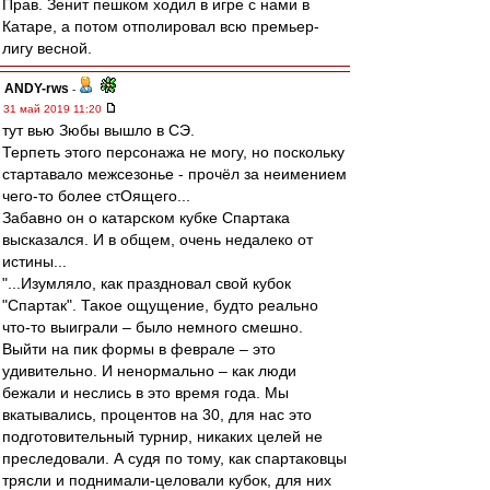
Прав. Зенит пешком ходил в игре с нами в
Катаре, а потом отполировал всю премьер-
лигу весной.
ANDY-rws
-
31 май 2019 11:20
тут вью Зюбы вышло в СЭ.
Терпеть этого персонажа не могу, но поскольку
стартавало межсезонье - прочёл за неимением
чего-то более стОящего...
Забавно он о катарском кубке Спартака
высказался. И в общем, очень недалеко от
истины...
"...Изумляло, как праздновал свой кубок
"Спартак". Такое ощущение, будто реально
что-то выиграли – было немного смешно.
Выйти на пик формы в феврале – это
удивительно. И ненормально – как люди
бежали и неслись в это время года. Мы
вкатывались, процентов на 30, для нас это
подготовительный турнир, никаких целей не
преследовали. А судя по тому, как спартаковцы
трясли и поднимали-целовали кубок, для них