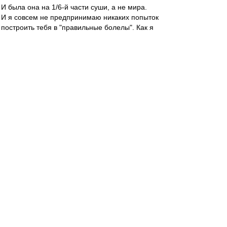
И была она на 1/6-й части суши, а не мира.
И я совсем не предпринимаю никаких попыток
построить тебя в "правильные болелы". Как я
могу это сделать, если ты по 5-6 матчей
московского "Спартака" кряду не смотришь.
Это бессмысленное занятие, согласись, Влад.
И обижаться на меня не надо. И они не правы.
Дай мне другую точку финансовой опоры
московского "Спартака" вместо Федуна, Влад,
чтобы перевернуть турнирную таблицу...
Нет такой опоры, как сказал бы Николай
Васильевич Гоголь в своём бессмертном
произведении!
Alex Green
-
31 май 2019 10:52
На Радио ВВ для спартаковского болельщика
Диего Мартинеса звучит композиция
"Bilbao
song"
(поёт Ив Монтан). С днём рождения,
дорогой амиго:) И - но пасаран!
bearsbeets
-
31 май 2019 10:49