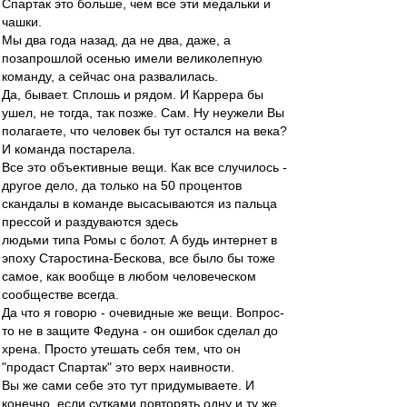
Спартак это больше, чем все эти медальки и
чашки.
Мы два года назад, да не два, даже, а
позапрошлой осенью имели великолепную
команду, а сейчас она развалилась.
Да, бывает. Сплошь и рядом. И Каррера бы
ушел, не тогда, так позже. Сам. Ну неужели Вы
полагаете, что человек бы тут остался на века?
И команда постарела.
Все это объективные вещи. Как все случилось -
другое дело, да только на 50 процентов
скандалы в команде высасываются из пальца
прессой и раздуваются здесь
людьми типа Ромы с болот. А будь интернет в
эпоху Старостина-Бескова, все было бы тоже
самое, как вообще в любом человеческом
сообществе всегда.
Да что я говорю - очевидные же вещи. Вопрос-
то не в защите Федуна - он ошибок сделал до
хрена. Просто утешать себя тем, что он
"продаст Спартак" это верх наивности.
Вы же сами себе это тут придумываете. И
конечно, если сутками повторять одну и ту же