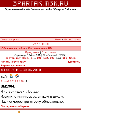
Официальный сайт болельщиков ФК "Спартак" Москва
Полная версия
Вход
•
Регистрация
FAQ
•
Поиск
Общение на сайте
Гостевая книга ВВ
»
Пред. тема
|
След. тема
Страница
104
из
105
[ Сообщений: 5225 ]
На страницу
Пред.
1
...
101
,
102
,
103
,
104
,
105
След.
Начать новую тему
Добавить
Версия для печати
01.06.2019 - 30.06.2019
cafir
-
31 май 2019 12:38
BM1964
,
Я - Леонидович, Богдан!
Извини, отчиняюсь за внуком в школу.
Часика через три отвечу обязательно.
Последнее сообщение