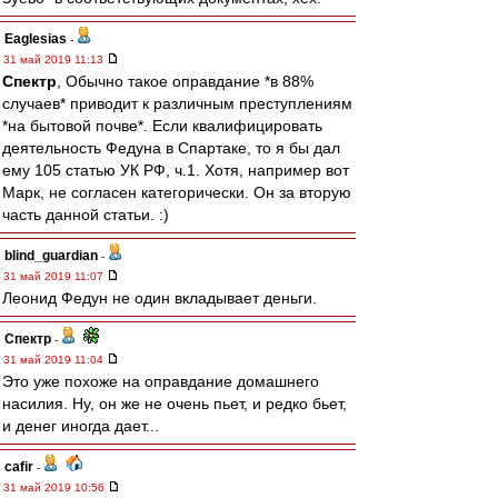
Eaglesias
-
31 май 2019 11:13
Спектр
, Обычно такое оправдание *в 88%
случаев* приводит к различным преступлениям
*на бытовой почве*. Если квалифицировать
деятельность Федуна в Спартаке, то я бы дал
ему 105 статью УК РФ, ч.1. Хотя, например вот
Марк, не согласен категорически. Он за вторую
часть данной статьи. :)
blind_guardian
-
31 май 2019 11:07
Леонид Федун не один вкладывает деньги.
Спектр
-
31 май 2019 11:04
Это уже похоже на оправдание домашнего
насилия. Ну, он же не очень пьет, и редко бьет,
и денег иногда дает...
cafir
-
31 май 2019 10:56