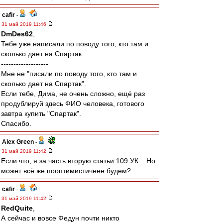
cafir
-
31 май 2019 11:46
DmDes62
,
Тебе уже написали по поводу того, кто там и
сколько дает на Спартак.
-------------------
Мне не "писали по поводу того, кто там и
сколько дает на Спартак".
Если тебе, Дима, не очень сложно, ещё раз
продублируй здесь ФИО человека, готового
завтра купить "Спартак".
Спасибо.
Alex Green
-
31 май 2019 11:42
Если что, я за часть вторую статьи 109 УК... Но
может всё же пооптимистичнее будем?
cafir
-
31 май 2019 11:42
RedQuite
,
А сейчас и вовсе Федун почти никто