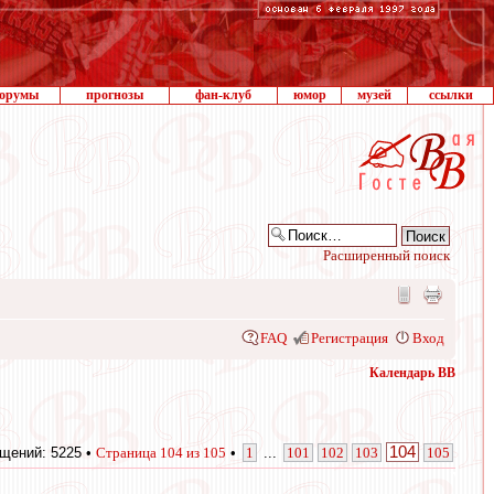
орумы
прогнозы
фан-клуб
юмор
музей
ссылки
Расширенный поиск
FAQ
Регистрация
Вход
Календарь ВВ
104
щений: 5225 •
Страница
104
из
105
•
1
...
101
102
103
105