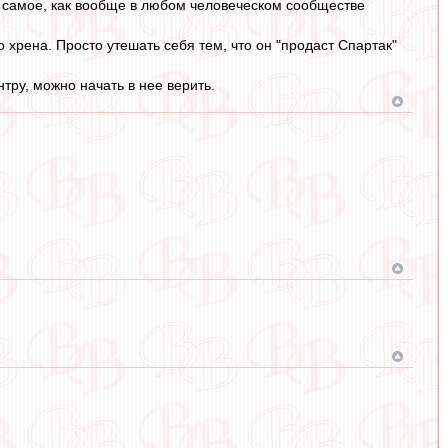
е самое, как вообще в любом человеческом сообществе
 хрена. Просто утешать себя тем, что он "продаст Спартак"
нтру, можно начать в нее верить.