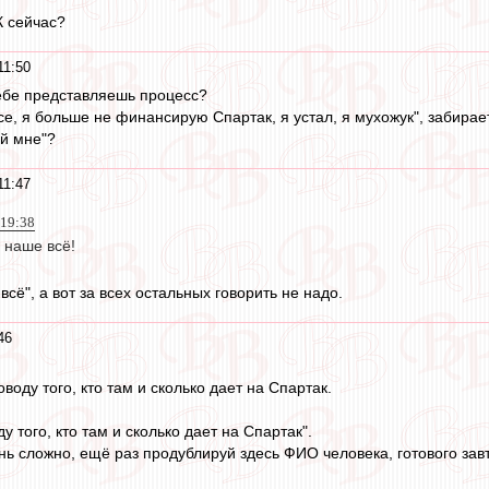
К сейчас?
11:50
себе представляешь процесс?
се, я больше не финансирую Спартак, я устал, я мухожук", забирает
ай мне"?
11:47
 19:38
 наше всё!
всё", а вот за всех остальных говорить не надо.
46
воду того, кто там и сколько дает на Спартак.
у того, кто там и сколько дает на Спартак".
нь сложно, ещё раз продублируй здесь ФИО человека, готового завт