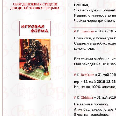
СБОР ДЕНЕЖНЫХ СРЕДСТВ
BM1964
,
ДЛЯ ДЕТЕЙ ТОЛИКА ГЕРЦЫНА
Я - Леонидович, Богдан!
Извини, отчиняюсь за вн
Часика через три отвечу
#
mmmmm
» 31 май 2019
Помнится, у Воннегута 
Садился в автобус, еха
колокольчик.
Вот такими эксбиционис
Они заходят на ВВ и зво
#
RedQuite
» 31 май 201
mp » 31 май 2019 12:26
Не, не на 100% конечно,
#
Olddima
» 31 май 2019
Не верил в продажу.
А тут бац, заехал стары
9 чел на трансфере.