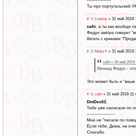
Ты про португальский У
#
Спектр
» 31 май 2019 
cafir
, а ты как вообще 
Федун завтра говорит "в
бегать с криками "Прод
#
MakxV
» 31 май 2019 
cafir » 30 май 2019
Леонид Федун - это
Это может быть и "ваше 
#
cafir
» 31 май 2019 11:
DmDes62
,
Тебе уже написали по по
-------------------
Мне не "писали по повод
Если тебе, Дима, не оче
Спасибо.