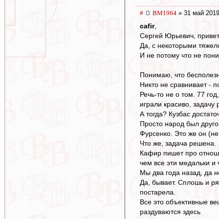
#
BM1964
» 31 май 2019
cafir
,
Сергей Юрьевич, приве
Да, с некоторыми тяжел
И не потому что не пони
Понимаю, что бесполезн
Никто не сравнивает - п
Речь-то не о том. 77 го
играли красиво, задачу 
А тогда? Кузбас достаточ
Просто народ был друго
Фурсенко. Это же он (н
Что же, задача решена.
Кафир пишет про отноше
чем все эти медальки и 
Мы два года назад, да 
Да, бывает. Сплошь и ря
постарела.
Все это объективные ве
раздуваются здесь