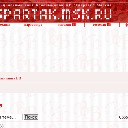
оманда
карта мира
магазин ВВ
гостевая ВВ
ф
вая книга ВВ
19
Сооб
38