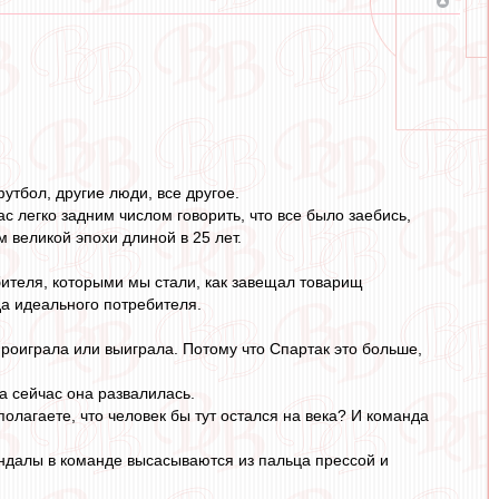
футбол, другие люди, все другое.
час легко задним числом говорить, что все было заебись,
м великой эпохи длиной в 25 лет.
бителя, которыми мы стали, как завещал товарищ
да идеального потребителя.
проиграла или выиграла. Потому что Спартак это больше,
а сейчас она развалилась.
полагаете, что человек бы тут остался на века? И команда
кандалы в команде высасываются из пальца прессой и