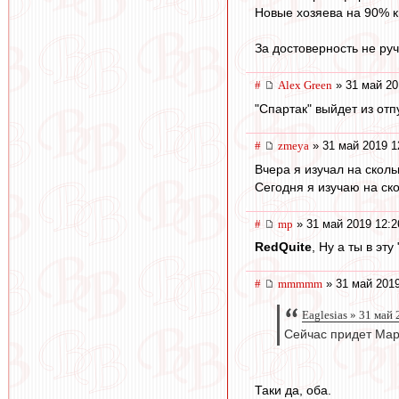
Новые хозяева на 90% к
За достоверность не ру
#
Alex Green
» 31 май 20
"Спартак" выйдет из отп
#
zmeya
» 31 май 2019 1
Вчера я изучал на скол
Сегодня я изучаю на ско
#
mp
» 31 май 2019 12:2
RedQuite
, Ну а ты в э
#
mmmmm
» 31 май 2019
Eaglesias » 31 май
Сейчас придет Марк
Таки да, оба.