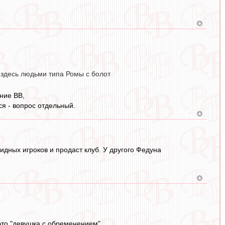
 здесь людьми типа Ромы с болот
ние ВВ,
ся - вопрос отдельный.
видных игроков и продаст клуб. У другого Федуна
 это "девушка с обременением".