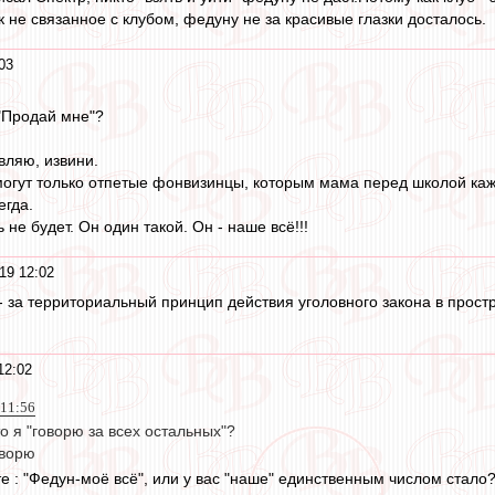
 не связанное с клубом, федуну не за красивые глазки досталось.
03
 "Продай мне"?
вляю, извини.
могут только отпетые фонвизинцы, которым мама перед школой каж
егда.
 не будет. Он один такой. Он - наше всё!!!
19 12:02
 - за территориальный принцип действия уголовного закона в простр
12:02
 11:56
то я "говорю за всех остальных"?
оворю
е : "Федун-моё всё", или у вас "наше" единственным числом стало