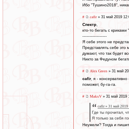
Ибо "Тушино2018", никак
#
cafir
» 31 май 2019 12:
Спектр
,
кто-то бегать с криками
-----------------
Я себе этого не предста
Представлять себе это 
думают, что так будет вс
Никто за Федуном бегать
#
Alex Green
» 31 май 20
cafir
, я - консервативно
поможет, бу-га-га.
#
MakxV
» 31 май 2019 
cafir » 31 май 2019
Где ты прочитал, ч
Я только за себя г
Неужели? Тогда и пишит