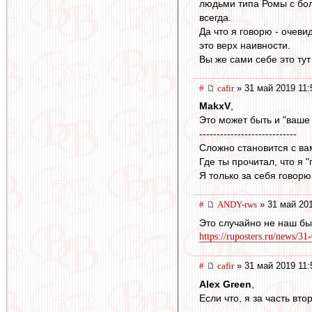
людьми типа Ромы с бол
всегда.
Да что я говорю - очеви
это верх наивности.
Вы же сами себе это тут
#
cafir
» 31 май 2019 11:
MakxV
,
Это может быть и "ваше 
----------------------------
Сложно становится с ва
Где ты прочитал, что я 
Я только за себя говор
#
ANDY-rws
» 31 май 201
Это случайно не наш бы
https://ruposters.ru/news/31
#
cafir
» 31 май 2019 11:
Alex Green
,
Если что, я за часть вто
----------------