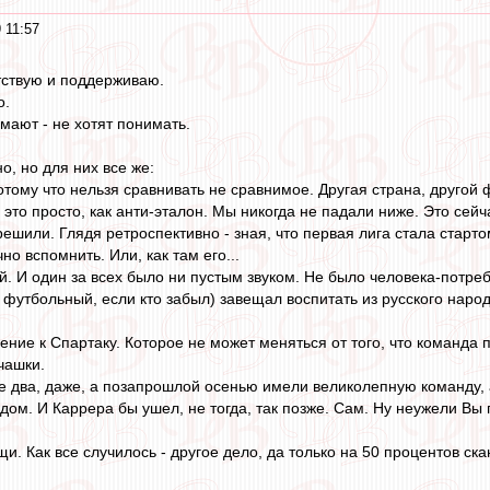
 11:57
тствую и поддерживаю.
о.
мают - не хотят понимать.
о, но для них все же:
отому что нельзя сравнивать не сравнимое. Другая страна, другой 
д, это просто, как анти-эталон. Мы никогда не падали ниже. Это сей
решили. Глядя ретроспективно - зная, что первая лига стала старто
но вспомнить. Или, как там его...
й. И один за всех было ни пустым звуком. Не было человека-потре
е футбольный, если кто забыл) завещал воспитать из русского наро
ние к Спартаку. Которое не может меняться от того, что команда 
чашки.
не два, даже, а позапрошлой осенью имели великолепную команду, 
дом. И Каррера бы ушел, не тогда, так позже. Сам. Ну неужели Вы 
щи. Как все случилось - другое дело, да только на 50 процентов с