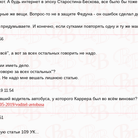
от. А будь интернет в эпоху Старостина-Бескова, все было бы тож
дные же вещи. Вопрос-то не в защите Федуна - он ошибок сделал до
 придумываете. И конечно, если сутками повторять одну и ту же ма
56
всё", а вот за всех остальных говорить не надо.
ми иметь дело.
"говорю за всех остальных"?
ю. Не надо мне вешать лишнюю статью.
9 11:54
вший водитель автобуса, у которого Каррера был во всём виноват?
-05-2019/voditel-avtobusa
51
рую статьи 109 УК...