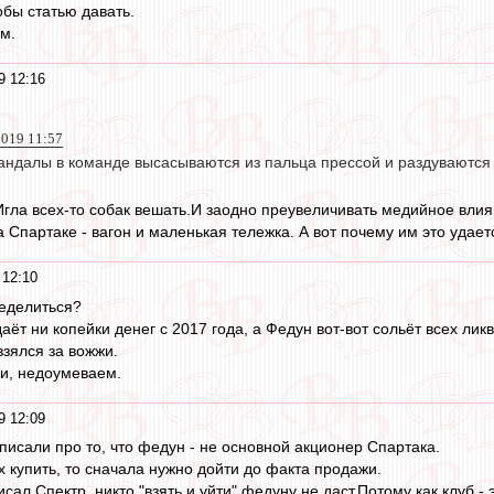
обы статью давать.
м.
9 12:16
019 11:57
кандалы в команде высасываются из пальца прессой и раздуваются
 Игла всех-то собак вешать.И заодно преувеличивать медийное влия
Спартаке - вагон и маленькая тележка. А вот почему им это удает
 12:10
ределиться?
аёт ни копейки денег с 2017 года, а Федун вот-вот сольёт всех лик
взялся за вожжи.
и, недоумеваем.
9 12:09
о писали про то, что федун - не основной акционер Спартака.
купить, то сначала нужно дойти до факта продажи.
исал Спектр, никто "взять и уйти" федуну не даст.Потому как клуб -