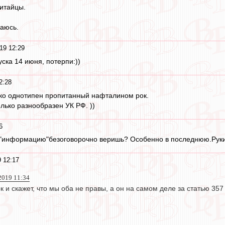
итайцы.
чаюсь.
19 12:29
уска 14 июня, потерпи:))
2:28
ько однотипен пропитанный нафталином рок.
лько разнообразен УК РФ. ))
6
ту "информацию"безоговорочно веришь? Особенно в последнюю.Руки
 12:17
 2019 11:34
 и скажет, что мы оба не правы, а он на самом деле за статью 357