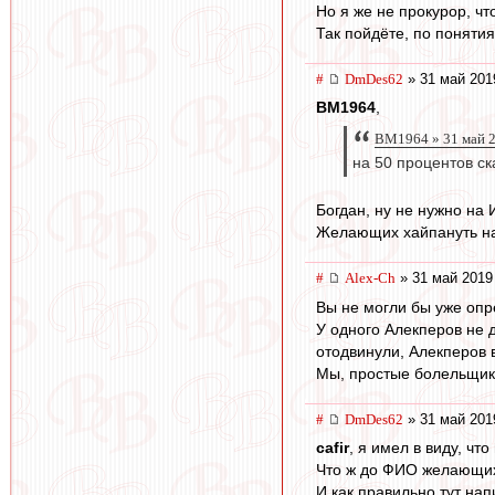
Но я же не прокурор, чт
Так пойдёте, по понятия
#
DmDes62
» 31 май 201
BM1964
,
BM1964 » 31 май 2
на 50 процентов с
Богдан, ну не нужно на
Желающих хайпануть на 
#
Alex-Ch
» 31 май 2019
Вы не могли бы уже оп
У одного Алекперов не д
отодвинули, Алекперов 
Мы, простые болельщик
#
DmDes62
» 31 май 201
cafir
, я имел в виду, чт
Что ж до ФИО желающих 
И как правильно тут нап