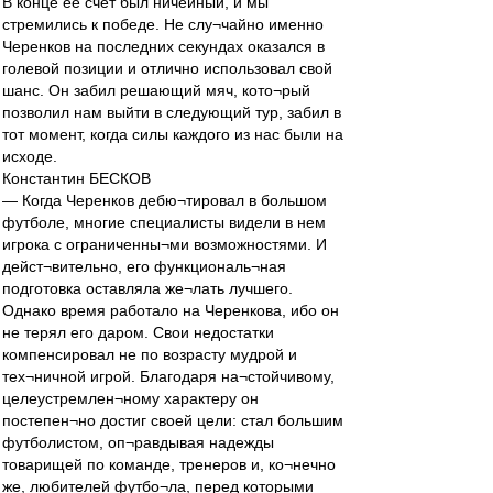
В конце ее счет был ничейный, и мы
стремились к победе. Не слу¬чайно именно
Черенков на последних секундах оказался в
голевой позиции и отлично использовал свой
шанс. Он забил решающий мяч, кото¬рый
позволил нам выйти в следующий тур, забил в
тот момент, когда силы каждого из нас были на
исходе.
Константин БЕСКОВ
— Когда Черенков дебю¬тировал в большом
футболе, многие специалисты видели в нем
игрока с ограниченны¬ми возможностями. И
дейст¬вительно, его функциональ¬ная
подготовка оставляла же¬лать лучшего.
Однако время работало на Черенкова, ибо он
не терял его даром. Свои недостатки
компенсировал не по возрасту мудрой и
тех¬ничной игрой. Благодаря на¬стойчивому,
целеустремлен¬ному характеру он
постепен¬но достиг своей цели: стал большим
футболистом, оп¬равдывая надежды
товарищей по команде, тренеров и, ко¬нечно
же, любителей футбо¬ла, перед которыми