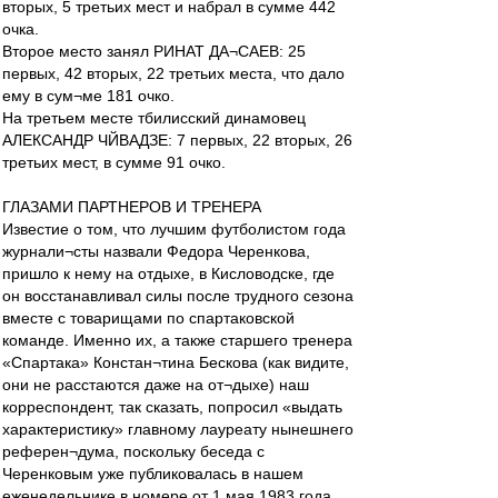
вторых, 5 третьих мест и набрал в сумме 442
очка.
Второе место занял РИНАТ ДА¬САЕВ: 25
первых, 42 вторых, 22 третьих места, что дало
ему в сум¬ме 181 очко.
На третьем месте тбилисский динамовец
АЛЕКСАНДР ЧЙВАДЗЕ: 7 первых, 22 вторых, 26
третьих мест, в сумме 91 очко.
ГЛАЗАМИ ПАРТНЕРОВ И ТРЕНЕРА
Известие о том, что лучшим футболистом года
журнали¬сты назвали Федора Черенкова,
пришло к нему на отдыхе, в Кисловодске, где
он восстанавливал силы после трудного сезона
вместе с товарищами по спартаковской
команде. Именно их, а также старшего тренера
«Спартака» Констан¬тина Бескова (как видите,
они не расстаются даже на от¬дыхе) наш
корреспондент, так сказать, попросил «выдать
характеристику» главному лауреату нынешнего
референ¬дума, поскольку беседа с
Черенковым уже публиковалась в нашем
еженедельнике в номере от 1 мая 1983 года.