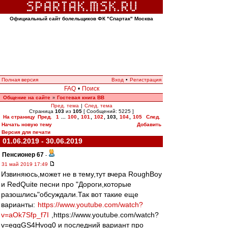
Официальный сайт болельщиков ФК "Спартак" Москва
Полная версия
Вход
•
Регистрация
FAQ
•
Поиск
Общение на сайте
Гостевая книга ВВ
»
Пред. тема
|
След. тема
Страница
103
из
105
[ Сообщений: 5225 ]
На страницу
Пред.
1
...
100
,
101
,
102
,
103
,
104
,
105
След.
Начать новую тему
Добавить
Версия для печати
01.06.2019 - 30.06.2019
Пенсионер 67
-
31 май 2019 17:49
Извиняюсь,может не в тему,тут вчера RoughBoy
и RedQuite песни про "Дороги,которые
разошлись"обсуждали.Так вот такие еще
варианты:
https://www.youtube.com/watch?
v=aOk7Sfp_f7I
,https://www.youtube.com/watch?
v=egqGS4Hvoq0 и последний вариант про