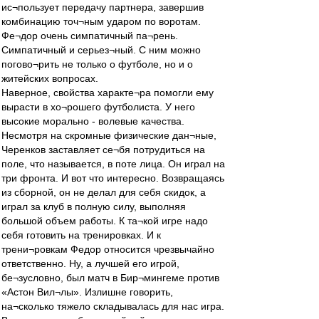
ис¬пользует передачу партнера, завершив
комбинацию точ¬ным ударом по воротам.
Фе¬дор очень симпатичный па¬рень.
Симпатичный и серьез¬ный. С ним можно
погово¬рить не только о футболе, но и о
житейских вопросах.
Наверное, свойства характе¬ра помогли ему
вырасти в хо¬рошего футболиста. У него
высокие морально - волевые качества.
Несмотря на скромные физические дан¬ные,
Черенков заставляет се¬бя потрудиться на
поле, что называется, в поте лица. Он играл на
три фронта. И вот что интересно. Возвращаясь
из сборной, он не делал для себя скидок, а
играл за клуб в полную силу, выполняя
большой объем работы. К та¬кой игре надо
себя готовить на тренировках. И к
трени¬ровкам Федор относится чрезвычайно
ответственно. Ну, а лучшей его игрой,
бе¬зусловно, был матч в Бир¬мингеме против
«Астон Вил¬лы». Излишне говорить,
на¬сколько тяжело складывалась для нас игра.