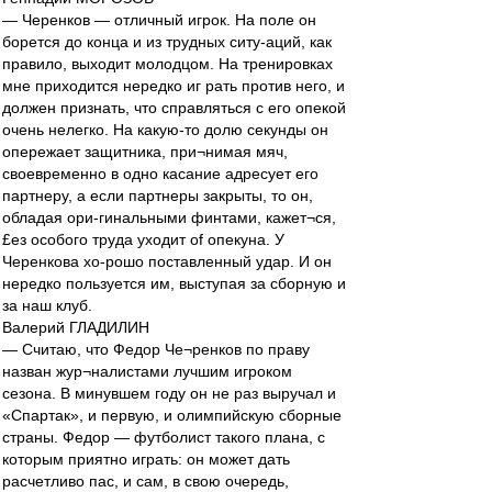
— Черенков — отличный игрок. На поле он
борется до конца и из трудных ситу-аций, как
правило, выходит молодцом. На тренировках
мне приходится нередко иг рать против него, и
должен признать, что справляться с его опекой
очень нелегко. На какую-то долю секунды он
опережает защитника, при¬нимая мяч,
своевременно в одно касание адресует его
партнеру, а если партнеры закрыты, то он,
обладая ори-гинальными финтами, кажет¬ся,
£ез особого труда уходит of опекуна. У
Черенкова хо-рошо поставленный удар. И он
нередко пользуется им, выступая за сборную и
за наш клуб.
Валерий ГЛАДИЛИН
— Считаю, что Федор Че¬ренков по праву
назван жур¬налистами лучшим игроком
сезона. В минувшем году он не раз выручал и
«Спартак», и первую, и олимпийскую сборные
страны. Федор — футболист такого плана, с
которым приятно играть: он может дать
расчетливо пас, и сам, в свою очередь,