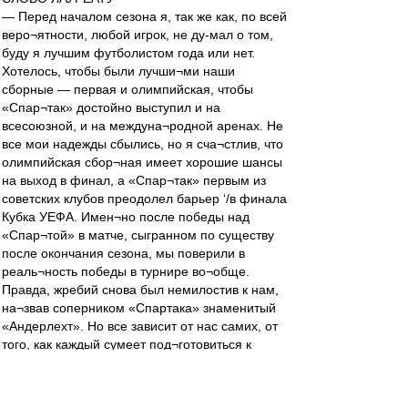
— Перед началом сезона я, так же как, по всей
веро¬ятности, любой игрок, не ду-мал о том,
буду я лучшим футболистом года или нет.
Хотелось, чтобы были лучши¬ми наши
сборные — первая и олимпийская, чтобы
«Спар¬так» достойно выступил и на
всесоюзной, и на междуна¬родной аренах. Не
все мои надежды сбылись, но я сча¬стлив, что
олимпийская сбор¬ная имеет хорошие шансы
на выход в финал, а «Спар¬так» первым из
советских клубов преодолел барьер ‘/в финала
Кубка УЕФА. Имен¬но после победы над
«Спар¬той» в матче, сыгранном по существу
после окончания сезона, мы поверили в
реаль¬ность победы в турнире во¬обще.
Правда, жребий снова был немилостив к нам,
на¬звав соперником «Спартака» знаменитый
«Андерлехт». Но все зависит от нас самих, от
того, как каждый сумеет под¬готовиться к
мартовским ис¬пытаниям. Наши тренеры
да¬ют нам такую возможность, тщательно
продумывая план подготовки к любому матчу.