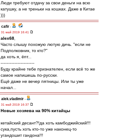
Люди требуют отдачу за свои деньги на всю
катушку, а не треньки на кошках. Даже в Китае
)))
cafir
-
31 май 2019 16:41
alex68
,
Часто слышу похожую лютую дичь. "если не
Подполковник, то кто?"
да хоть я, ёпт...
----------------------
Буду крайне тебе признателен, если всё то же
самое напишешь по-русски.
Ещё даже не вечер пятницы. Или ты уже
начал...
alek.vladimir
-
31 май 2019 16:37
Новые хозяева на 90% китайцы
кетайский десант?!да хоть камбоджийский!!!
сука,пусть хоть кто-то уже наконец-то
угандошит гандона!!!