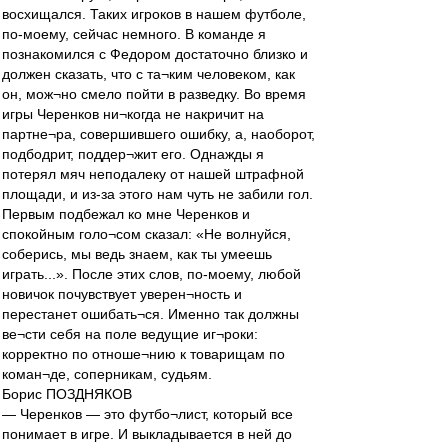
восхищался. Таких игроков в нашем футболе,
по-моему, сейчас немного. В команде я
познакомился с Федором достаточно близко и
должен сказать, что с та¬ким человеком, как
он, мож¬но смело пойти в разведку. Во время
игры Черенков ни¬когда не накричит на
партне¬ра, совершившего ошибку, а, наоборот,
подбодрит, поддер¬жит его. Однажды я
потерял мяч неподалеку от нашей штрафной
площади, и из-за этого нам чуть не забили гол.
Первым подбежал ко мне Черенков и
спокойным голо¬сом сказал: «Не волнуйся,
соберись, мы ведь знаем, как ты умеешь
играть...». После этих слов, по-моему, любой
новичок почувствует уверен¬ность и
перестанет ошибать¬ся. Именно так должны
ве¬сти себя на поле ведущие иг¬роки:
корректно по отноше¬нию к товарищам по
коман¬де, соперникам, судьям.
Борис ПОЗДНЯКОВ
— Черенков — это футбо¬лист, который все
понимает в игре. И выкладывается в ней до