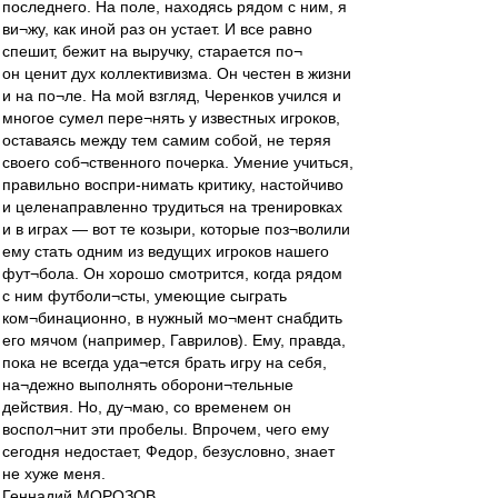
последнего. На поле, находясь рядом с ним, я
ви¬жу, как иной раз он устает. И все равно
спешит, бежит на выручку, старается по¬
он ценит дух коллективизма. Он честен в жизни
и на по¬ле. На мой взгляд, Черенков учился и
многое сумел пере¬нять у известных игроков,
оставаясь между тем самим собой, не теряя
своего соб¬ственного почерка. Умение учиться,
правильно воспри-нимать критику, настойчиво
и целенаправленно трудиться на тренировках
и в играх — вот те козыри, которые поз¬волили
ему стать одним из ведущих игроков нашего
фут¬бола. Он хорошо смотрится, когда рядом
с ним футболи¬сты, умеющие сыграть
ком¬бинационно, в нужный мо¬мент снабдить
его мячом (например, Гаврилов). Ему, правда,
пока не всегда уда¬ется брать игру на себя,
на¬дежно выполнять оборони¬тельные
действия. Но, ду¬маю, со временем он
воспол¬нит эти пробелы. Впрочем, чего ему
сегодня недостает, Федор, безусловно, знает
не хуже меня.
Геннадий МОРОЗОВ