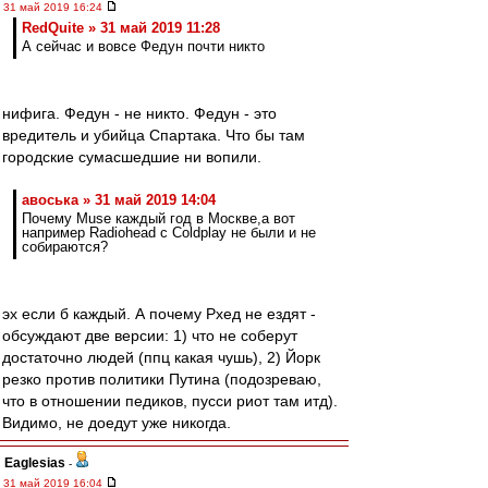
31 май 2019 16:24
RedQuite » 31 май 2019 11:28
А сейчас и вовсе Федун почти никто
нифига. Федун - не никто. Федун - это
вредитель и убийца Спартака. Что бы там
городские сумасшедшие ни вопили.
авоська » 31 май 2019 14:04
Почему Muse каждый год в Москве,а вот
например Radiohead c Coldplay не были и не
собираются?
эх если б каждый. А почему Рхед не ездят -
обсуждают две версии: 1) что не соберут
достаточно людей (ппц какая чушь), 2) Йорк
резко против политики Путина (подозреваю,
что в отношении педиков, пусси риот там итд).
Видимо, не доедут уже никогда.
Eaglesias
-
31 май 2019 16:04