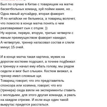
Был по случаю в Китае с товарищем на матче
баскетбольных команд, хуй пойми какие, но ..
Одна явный аутсайдер, вторая фаворит.
Я по китайски не бельмеса, а товарищ волочет,
что помогло в конце матча понять о чем
разговаривает сын с отцом. ))
Ну короче, первую, вторую, третью четверти с
явным преимуществом фаворит накидал.
А четвертую, тренер натасовал состав и слили
минус 15 очей.
И в конце матча такая картина, мужик на
дорогом костюме подошел, а точнее подбежал
к тренеру и начал ему ебать голову, мы рядом
сидели и визг был слышен. Костюм визжал, а
тренер имел сложные щи.
Товарищ говорит, что это представитель
спонсора или хозяина, говорит, что его
(тренера) сюда взяли не эксперименты ставить
с молодыми, для этого другая команда, а рвать
на каждом отрезке. И если еще один такой
выкрутас придется расстаться.