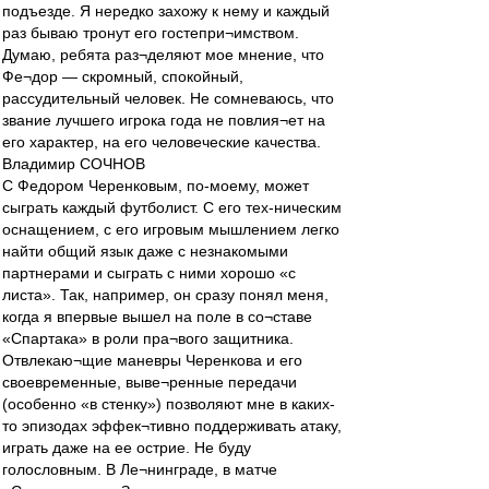
подъезде. Я нередко захожу к нему и каждый
раз бываю тронут его гостепри¬имством.
Думаю, ребята раз¬деляют мое мнение, что
Фе¬дор — скромный, спокойный,
рассудительный человек. Не сомневаюсь, что
звание лучшего игрока года не повлия¬ет на
его характер, на его человеческие качества.
Владимир СОЧНОВ
С Федором Черенковым, по-моему, может
сыграть каждый футболист. С его тех-ническим
оснащением, с его игровым мышлением легко
найти общий язык даже с незнакомыми
партнерами и сыграть с ними хорошо «с
листа». Так, например, он сразу понял меня,
когда я впервые вышел на поле в со¬ставе
«Спартака» в роли пра¬вого защитника.
Отвлекаю¬щие маневры Черенкова и его
своевременные, выве¬ренные передачи
(особенно «в стенку») позволяют мне в каких-
то эпизодах эффек¬тивно поддерживать атаку,
играть даже на ее острие. Не буду
голословным. В Ле¬нинграде, в матче