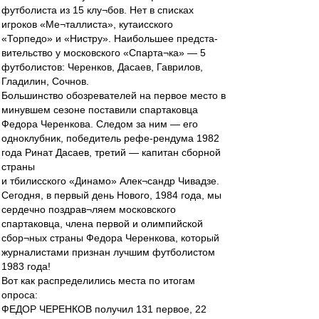
футболиста из 15 клу¬бов. Нет в списках
игроков «Ме¬таллиста», кутаисского
«Торпедо» и «Нистру». Наибольшее предста-
вительство у московского «Спарта¬ка» — 5
футболистов: Черенков, Дасаев, Гаврилов,
Гладилин, Сочнов.
Большинство обозревателей на первое место в
минувшем сезоне поставили спартаковца
Федора Черенкова. Следом за ним — его
одноклубник, победитель рефе-рендума 1982
года Ринат Дасаев, третий — капитан сборной
страны
и тбилисского «Динамо» Алек¬сандр Чивадзе.
Сегодня, в первый день Нового, 1984 года, мы
сердечно поздрав¬ляем московского
спартаковца, члена первой и олимпийской
сбор¬ных страны Федора Черенкова, который
журналистами признан лучшим футболистом
1983 года!
Вот как распределились места по итогам
опроса:
ФЕДОР ЧЕРЕНКОВ получил 131 первое, 22