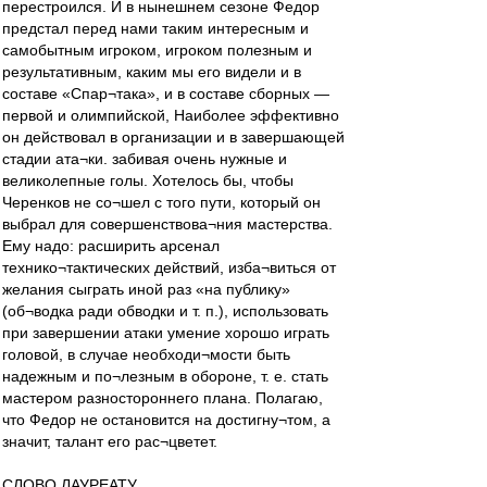
перестроился. И в нынешнем сезоне Федор
предстал перед нами таким интересным и
самобытным игроком, игроком полезным и
результативным, каким мы его видели и в
составе «Спар¬така», и в составе сборных —
первой и олимпийской, Наиболее эффективно
он действовал в организации и в завершающей
стадии ата¬ки. забивая очень нужные и
великолепные голы. Хотелось бы, чтобы
Черенков не со¬шел с того пути, который он
выбрал для совершенствова¬ния мастерства.
Ему надо: расширить арсенал
технико¬тактических действий, изба¬виться от
желания сыграть иной раз «на публику»
(об¬водка ради обводки и т. п.), использовать
при завершении атаки умение хорошо играть
головой, в случае необходи¬мости быть
надежным и по¬лезным в обороне, т. е. стать
мастером разностороннего плана. Полагаю,
что Федор не остановится на достигну¬том, а
значит, талант его рас¬цветет.
СЛОВО ЛАУРЕАТУ