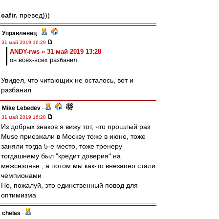
cafir
превед)))
у
Управленец
-
31 май 2019 16:29
ANDY-rws » 31 май 2019 13:28
он всех-всех разбанил
Увидел, что читающих не осталось, вот и
разбанил
Mike Lebedev
-
31 май 2019 16:28
Из добрых знаков я вижу тот, что прошлый раз
Muse приезжали в Москву тоже в июне, тоже
заняли тогда 5-е место, тоже тренеру
тогдашнему был "кредит доверия" на
межсезонье , а потом мы как-то внезапно стали
чемпионами
Но, пожалуй, это единственный повод для
оптимизма
chelas
-