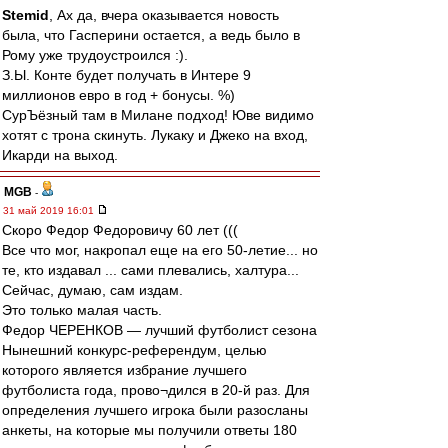
Stemid
, Ах да, вчера оказывается новость
была, что Гасперини остается, а ведь было в
Рому уже трудоустроился :).
З.Ы. Конте будет получать в Интере 9
миллионов евро в год + бонусы. %)
СурЪёзный там в Милане подход! Юве видимо
хотят с трона скинуть. Лукаку и Джеко на вход,
Икарди на выход.
MGB
-
31 май 2019 16:01
Скоро Федор Федоровичу 60 лет (((
Все что мог, накропал еще на его 50-летие... но
те, кто издавал ... сами плевались, халтура...
Сейчас, думаю, сам издам.
Это только малая часть.
Федор ЧЕРЕНКОВ — лучший футболист сезона
Нынешний конкурс-референдум, целью
которого является избрание лучшего
футболиста года, прово¬дился в 20-й раз. Для
определения лучшего игрока были разосланы
анкеты, на которые мы получили ответы 180