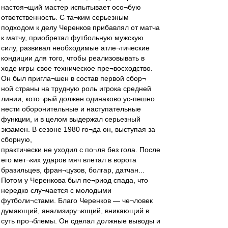
настоя¬щий мастер испытывает осо¬бую
ответственность. С та¬ким серьезным
подходом к делу Черенков прибавлял от матча
к матчу, приобретал футбольную мужскую
силу, развивал необходимые атле¬тические
кондиции для того, чтобы реализовывать в
ходе игры свое техническое пре¬восходство.
Он был пригла¬шен в состав первой сбор¬
ной страны на трудную роль игрока средней
линии, кото¬рый должен одинаково ус-пешно
нести оборонительные и наступательные
функции, и в целом выдержал серьезный
экзамен. В сезоне 1980 го¬да он, выступая за
сборную,
практически не уходил с по¬ля без гола. После
его мет¬ких ударов мяч влетал в ворота
бразильцев, фран¬цузов, болгар, датчан...
Потом у Черенкова был пе¬риод спада, что
нередко слу¬чается с молодыми
футболи¬стами. Благо Черенков — че¬ловек
думающий, анализиру¬ющий, вникающий в
суть про¬блемы. Он сделал должные выводы и