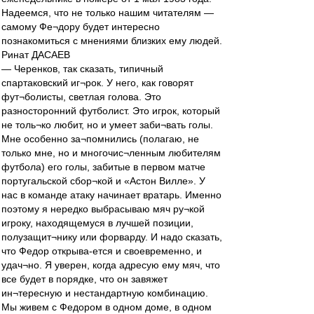
Надеемся, что не только нашим читателям —
самому Фе¬дору будет интересно
познакомиться с мнениями близких ему людей.
Ринат ДАСАЕВ
— Черенков, так сказать, типичный
спартаковский иг¬рок. У него, как говорят
фут¬болисты, светлая голова. Это
разносторонний футболист. Это игрок, который
не толь¬ко любит, но и умеет заби¬вать голы.
Мне особенно за¬помнились (полагаю, не
только мне, но и многочис¬ленным любителям
футбола) его голы, забитые в первом матче
португальской сбор¬кой и «Астон Вилле». У
нас в команде атаку начинает вратарь. Именно
поэтому я нередко выбрасываю мяч ру¬кой
игроку, находящемуся в лучшей позиции,
полузащит¬нику или форварду. И надо сказать,
что Федор открыва-ется и своевременно, и
удач¬но. Я уверен, когда адресую ему мяч, что
все будет в порядке, что он завяжет
ин¬тересную и нестандартную комбинацию.
Мы живем с Федором в одном доме, в одном