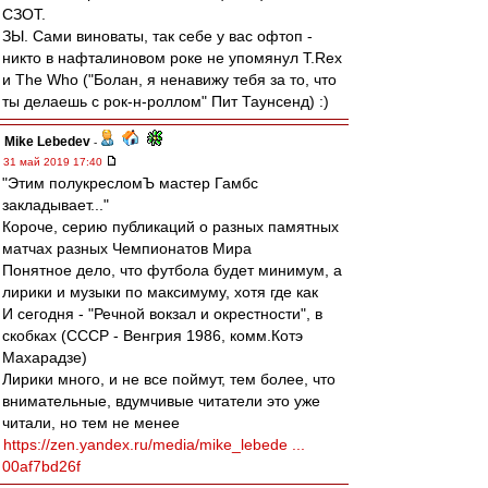
СЗОТ.
ЗЫ. Сами виноваты, так себе у вас офтоп -
никто в нафталиновом роке не упомянул T.Rex
и The Who ("Болан, я ненавижу тебя за то, что
ты делаешь с рок-н-роллом" Пит Таунсенд) :)
Mike Lebedev
-
31 май 2019 17:40
"Этим полукресломЪ мастер Гамбс
закладывает..."
Короче, серию публикаций о разных памятных
матчах разных Чемпионатов Мира
Понятное дело, что футбола будет минимум, а
лирики и музыки по максимуму, хотя где как
И сегодня - "Речной вокзал и окрестности", в
скобках (СССР - Венгрия 1986, комм.Котэ
Махарадзе)
Лирики много, и не все поймут, тем более, что
внимательные, вдумчивые читатели это уже
читали, но тем не менее
https://zen.yandex.ru/media/mike_lebede ...
00af7bd26f