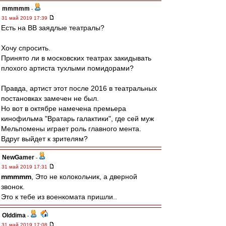
mmmmm
-
31 май 2019 17:39
Есть на ВВ заядлые театралы?
Хочу спросить.
Принято ли в московских театрах закидывать
плохого артиста тухлыми помидорами?
Правда, артист этот после 2016 в театральных
постановках замечен не был.
Но вот в октябре намечена премьера
кинофильма "Вратарь галактики", где сей муж
Мельпомены играет роль главного мента.
Вдруг выйдет к зрителям?
NewGamer
-
31 май 2019 17:31
mmmmm
, Это не колокольчик, а дверной
звонок.
Это к тебе из военкомата пришли..
Olddima
-
31 май 2019 17:08