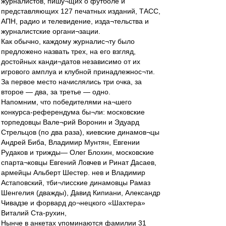
журналистов, пишу¬щих о футболе и
представляющих 127 печатных изданий, ТАСС,
АПН, радио и телевидение, изда¬тельства и
журналистские органи¬зации.
Как обычно, каждому журналис¬ту было
предложено назвать трех, на его взгляд,
достойных канди¬датов независимо от их
игрового амплуа и клубной принадлежнос¬ти.
За первое место начислялись три очка, за
второе — два, за третье — одно.
Напомним, что победителями на¬шего
конкурса-референдума бы¬ли: московские
торпедовцы Вале¬рий Воронин и Эдуард
Стрельцов (по два раза), киевские динамов¬цы
Андрей Биба, Владимир Мунтян, Евгении
Рудаков и трижды— Олег Блохин, московские
спарта¬ковцы Евгений Ловчев и Ринат Дасаев,
армейцы Альберт Шестер. нев и Владимир
Астаповский, тби¬лисские динамовцы Рамаз
Шенгелия (дважды), Давид Кипиани, Александр
Чивадзе и форвард до¬нецкого «Шахтера»
Виталий Ста-рухин,
Нынче в анкетах упоминаются фамилии 31