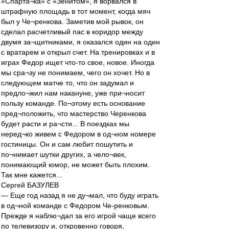
«Спарта¬ка» с «Зенитом», я ворвался в
штрафную площадь в тот момент, когда мяч
был у Че¬ренкова. Заметив мой рывок, он
сделал расчетливый пас в коридор между
двумя за¬щитниками, я оказался один на один
с вратарем и открыл счет. На тренировках и в
играх Федор ищет что-то свое, новое. Иногда
мы сра¬зу не понимаем, чего он хочет. Но в
следующем матче то, что он задумал и
предло¬жил нам накануне, уже при¬носит
пользу команде. По¬этому есть основание
пред¬положить, что мастерство Черенкова
будет расти и ра¬сти... В поездках мы
неред¬ко живем с Федором в од¬ном номере
гостиницы. Он и сам любит пошутить и
по¬нимает шутки других, а чело¬век,
понимающий юмор, не может быть плохим.
Так мне кажется...
Сергей БАЗУЛЕВ
— Еще год назад я не ду¬мал, что буду играть
в од¬ной команде с Федором Че-ренковым.
Прежде я наблю¬дал за его игрой чаще всего
по телевизору и, откровенно говоря,