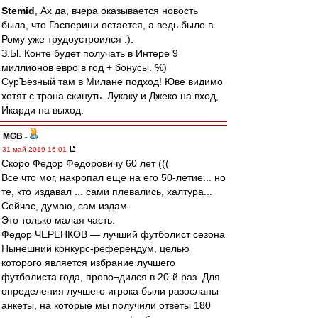
Stemid
, Ах да, вчера оказывается новость
была, что Гасперини остается, а ведь было в
Рому уже трудоустроился :).
З.Ы. Конте будет получать в Интере 9
миллионов евро в год + бонусы. %)
СурЪёзный там в Милане подход! Юве видимо
хотят с трона скинуть. Лукаку и Джеко на вход,
Икарди на выход.
MGB
-
31 май 2019 16:01
Скоро Федор Федоровичу 60 лет (((
Все что мог, накропал еще на его 50-летие... но
те, кто издавал ... сами плевались, халтура...
Сейчас, думаю, сам издам.
Это только малая часть.
Федор ЧЕРЕНКОВ — лучший футболист сезона
Нынешний конкурс-референдум, целью
которого является избрание лучшего
футболиста года, прово¬дился в 20-й раз. Для
определения лучшего игрока были разосланы
анкеты, на которые мы получили ответы 180