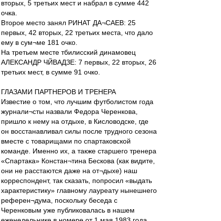
вторых, 5 третьих мест и набрал в сумме 442
очка.
Второе место занял РИНАТ ДА¬САЕВ: 25
первых, 42 вторых, 22 третьих места, что дало
ему в сум¬ме 181 очко.
На третьем месте тбилисский динамовец
АЛЕКСАНДР ЧЙВАДЗЕ: 7 первых, 22 вторых, 26
третьих мест, в сумме 91 очко.
ГЛАЗАМИ ПАРТНЕРОВ И ТРЕНЕРА
Известие о том, что лучшим футболистом года
журнали¬сты назвали Федора Черенкова,
пришло к нему на отдыхе, в Кисловодске, где
он восстанавливал силы после трудного сезона
вместе с товарищами по спартаковской
команде. Именно их, а также старшего тренера
«Спартака» Констан¬тина Бескова (как видите,
они не расстаются даже на от¬дыхе) наш
корреспондент, так сказать, попросил «выдать
характеристику» главному лауреату нынешнего
референ¬дума, поскольку беседа с
Черенковым уже публиковалась в нашем
еженедельнике в номере от 1 мая 1983 года.