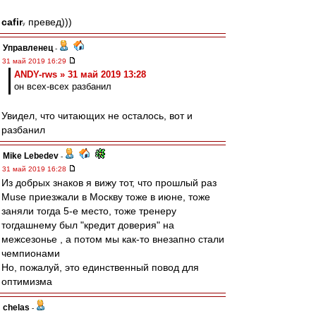
cafir
превед)))
у
Управленец
-
31 май 2019 16:29
ANDY-rws » 31 май 2019 13:28
он всех-всех разбанил
Увидел, что читающих не осталось, вот и
разбанил
Mike Lebedev
-
31 май 2019 16:28
Из добрых знаков я вижу тот, что прошлый раз
Muse приезжали в Москву тоже в июне, тоже
заняли тогда 5-е место, тоже тренеру
тогдашнему был "кредит доверия" на
межсезонье , а потом мы как-то внезапно стали
чемпионами
Но, пожалуй, это единственный повод для
оптимизма
chelas
-