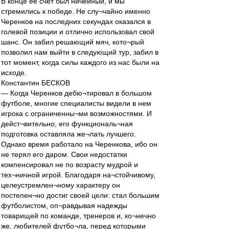
В конце ее счет был ничейный, и мы
стремились к победе. Не слу¬чайно именно
Черенков на последних секундах оказался в
голевой позиции и отлично использовал свой
шанс. Он забил решающий мяч, кото¬рый
позволил нам выйти в следующий тур, забил в
тот момент, когда силы каждого из нас были на
исходе.
Константин БЕСКОВ
— Когда Черенков дебю¬тировал в большом
футболе, многие специалисты видели в нем
игрока с ограниченны¬ми возможностями. И
дейст¬вительно, его функциональ¬ная
подготовка оставляла же¬лать лучшего.
Однако время работало на Черенкова, ибо он
не терял его даром. Свои недостатки
компенсировал не по возрасту мудрой и
тех¬ничной игрой. Благодаря на¬стойчивому,
целеустремлен¬ному характеру он
постепен¬но достиг своей цели: стал большим
футболистом, оп¬равдывая надежды
товарищей по команде, тренеров и, ко¬нечно
же, любителей футбо¬ла, перед которыми