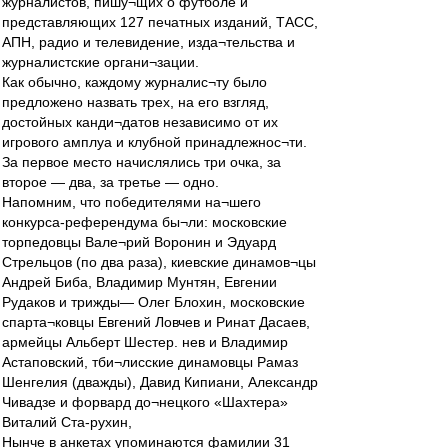
журналистов, пишу¬щих о футболе и
представляющих 127 печатных изданий, ТАСС,
АПН, радио и телевидение, изда¬тельства и
журналистские органи¬зации.
Как обычно, каждому журналис¬ту было
предложено назвать трех, на его взгляд,
достойных канди¬датов независимо от их
игрового амплуа и клубной принадлежнос¬ти.
За первое место начислялись три очка, за
второе — два, за третье — одно.
Напомним, что победителями на¬шего
конкурса-референдума бы¬ли: московские
торпедовцы Вале¬рий Воронин и Эдуард
Стрельцов (по два раза), киевские динамов¬цы
Андрей Биба, Владимир Мунтян, Евгении
Рудаков и трижды— Олег Блохин, московские
спарта¬ковцы Евгений Ловчев и Ринат Дасаев,
армейцы Альберт Шестер. нев и Владимир
Астаповский, тби¬лисские динамовцы Рамаз
Шенгелия (дважды), Давид Кипиани, Александр
Чивадзе и форвард до¬нецкого «Шахтера»
Виталий Ста-рухин,
Нынче в анкетах упоминаются фамилии 31