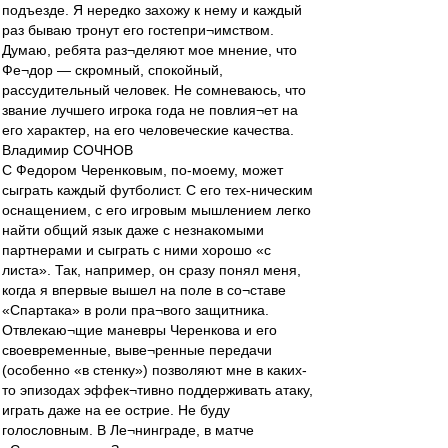
подъезде. Я нередко захожу к нему и каждый
раз бываю тронут его гостепри¬имством.
Думаю, ребята раз¬деляют мое мнение, что
Фе¬дор — скромный, спокойный,
рассудительный человек. Не сомневаюсь, что
звание лучшего игрока года не повлия¬ет на
его характер, на его человеческие качества.
Владимир СОЧНОВ
С Федором Черенковым, по-моему, может
сыграть каждый футболист. С его тех-ническим
оснащением, с его игровым мышлением легко
найти общий язык даже с незнакомыми
партнерами и сыграть с ними хорошо «с
листа». Так, например, он сразу понял меня,
когда я впервые вышел на поле в со¬ставе
«Спартака» в роли пра¬вого защитника.
Отвлекаю¬щие маневры Черенкова и его
своевременные, выве¬ренные передачи
(особенно «в стенку») позволяют мне в каких-
то эпизодах эффек¬тивно поддерживать атаку,
играть даже на ее острие. Не буду
голословным. В Ле¬нинграде, в матче