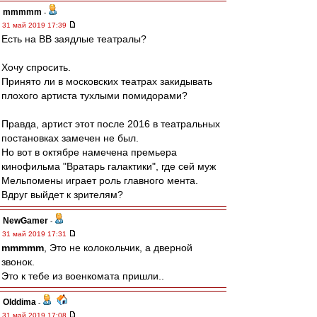
mmmmm
-
31 май 2019 17:39
Есть на ВВ заядлые театралы?
Хочу спросить.
Принято ли в московских театрах закидывать
плохого артиста тухлыми помидорами?
Правда, артист этот после 2016 в театральных
постановках замечен не был.
Но вот в октябре намечена премьера
кинофильма "Вратарь галактики", где сей муж
Мельпомены играет роль главного мента.
Вдруг выйдет к зрителям?
NewGamer
-
31 май 2019 17:31
mmmmm
, Это не колокольчик, а дверной
звонок.
Это к тебе из военкомата пришли..
Olddima
-
31 май 2019 17:08