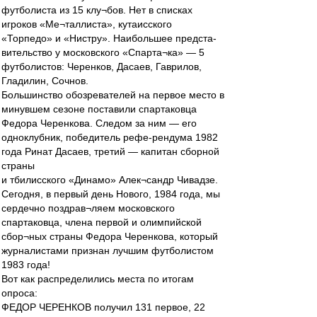
футболиста из 15 клу¬бов. Нет в списках
игроков «Ме¬таллиста», кутаисского
«Торпедо» и «Нистру». Наибольшее предста-
вительство у московского «Спарта¬ка» — 5
футболистов: Черенков, Дасаев, Гаврилов,
Гладилин, Сочнов.
Большинство обозревателей на первое место в
минувшем сезоне поставили спартаковца
Федора Черенкова. Следом за ним — его
одноклубник, победитель рефе-рендума 1982
года Ринат Дасаев, третий — капитан сборной
страны
и тбилисского «Динамо» Алек¬сандр Чивадзе.
Сегодня, в первый день Нового, 1984 года, мы
сердечно поздрав¬ляем московского
спартаковца, члена первой и олимпийской
сбор¬ных страны Федора Черенкова, который
журналистами признан лучшим футболистом
1983 года!
Вот как распределились места по итогам
опроса:
ФЕДОР ЧЕРЕНКОВ получил 131 первое, 22