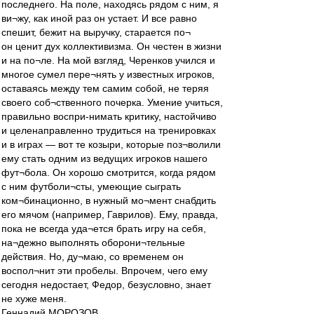
последнего. На поле, находясь рядом с ним, я
ви¬жу, как иной раз он устает. И все равно
спешит, бежит на выручку, старается по¬
он ценит дух коллективизма. Он честен в жизни
и на по¬ле. На мой взгляд, Черенков учился и
многое сумел пере¬нять у известных игроков,
оставаясь между тем самим собой, не теряя
своего соб¬ственного почерка. Умение учиться,
правильно воспри-нимать критику, настойчиво
и целенаправленно трудиться на тренировках
и в играх — вот те козыри, которые поз¬волили
ему стать одним из ведущих игроков нашего
фут¬бола. Он хорошо смотрится, когда рядом
с ним футболи¬сты, умеющие сыграть
ком¬бинационно, в нужный мо¬мент снабдить
его мячом (например, Гаврилов). Ему, правда,
пока не всегда уда¬ется брать игру на себя,
на¬дежно выполнять оборони¬тельные
действия. Но, ду¬маю, со временем он
воспол¬нит эти пробелы. Впрочем, чего ему
сегодня недостает, Федор, безусловно, знает
не хуже меня.
Геннадий МОРОЗОВ