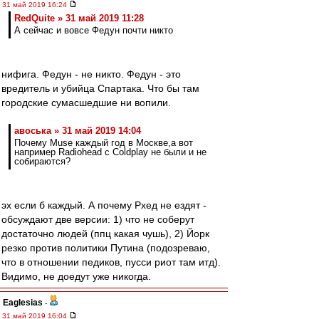
31 май 2019 16:24
RedQuite » 31 май 2019 11:28
А сейчас и вовсе Федун почти никто
нифига. Федун - не никто. Федун - это
вредитель и убийца Спартака. Что бы там
городские сумасшедшие ни вопили.
авоська » 31 май 2019 14:04
Почему Muse каждый год в Москве,а вот
например Radiohead c Coldplay не были и не
собираются?
эх если б каждый. А почему Рхед не ездят -
обсуждают две версии: 1) что не соберут
достаточно людей (ппц какая чушь), 2) Йорк
резко против политики Путина (подозреваю,
что в отношении педиков, пусси риот там итд).
Видимо, не доедут уже никогда.
Eaglesias
-
31 май 2019 16:04