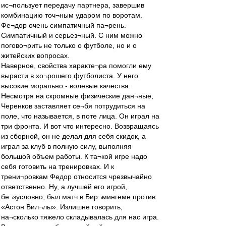
ис¬пользует передачу партнера, завершив
комбинацию точ¬ным ударом по воротам.
Фе¬дор очень симпатичный па¬рень.
Симпатичный и серьез¬ный. С ним можно
погово¬рить не только о футболе, но и о
житейских вопросах.
Наверное, свойства характе¬ра помогли ему
вырасти в хо¬рошего футболиста. У него
высокие морально - волевые качества.
Несмотря на скромные физические дан¬ные,
Черенков заставляет се¬бя потрудиться на
поле, что называется, в поте лица. Он играл на
три фронта. И вот что интересно. Возвращаясь
из сборной, он не делал для себя скидок, а
играл за клуб в полную силу, выполняя
большой объем работы. К та¬кой игре надо
себя готовить на тренировках. И к
трени¬ровкам Федор относится чрезвычайно
ответственно. Ну, а лучшей его игрой,
бе¬зусловно, был матч в Бир¬мингеме против
«Астон Вил¬лы». Излишне говорить,
на¬сколько тяжело складывалась для нас игра.