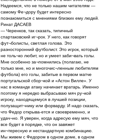
Надеемся, что не только нашим читателям —
самому Фе¬дору будет интересно
познакомиться с мнениями близких ему людей.
Ринат ДАСАЕВ
— Черенков, так сказать, типичный
спартаковский иг¬рок. У него, как говорят
фут¬болисты, светлая голова. Это
разносторонний футболист. Это игрок, который
не толь¬ко любит, но и умеет заби¬вать голы.
Мне особенно за¬помнились (полагаю, не
только мне, но и многочис¬ленным любителям
футбола) его голы, забитые в первом матче
португальской сбор¬кой и «Астон Вилле». У
нас в команде атаку начинает вратарь. Именно
поэтому я нередко выбрасываю мяч ру¬кой
игроку, находящемуся в лучшей позиции,
полузащит¬нику или форварду. И надо сказать,
что Федор открыва-ется и своевременно, и
удач¬но. Я уверен, когда адресую ему мяч, что
все будет в порядке, что он завяжет
ин¬тересную и нестандартную комбинацию.
Мы живем с Федором в одном доме, в одном