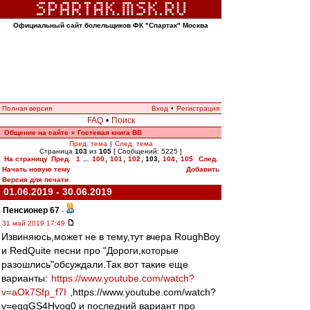
Официальный сайт болельщиков ФК "Спартак" Москва
Полная версия
Вход
•
Регистрация
FAQ
•
Поиск
Общение на сайте
Гостевая книга ВВ
»
Пред. тема
|
След. тема
Страница
103
из
105
[ Сообщений: 5225 ]
На страницу
Пред.
1
...
100
,
101
,
102
,
103
,
104
,
105
След.
Начать новую тему
Добавить
Версия для печати
01.06.2019 - 30.06.2019
Пенсионер 67
-
31 май 2019 17:49
Извиняюсь,может не в тему,тут вчера RoughBoy
и RedQuite песни про "Дороги,которые
разошлись"обсуждали.Так вот такие еще
варианты:
https://www.youtube.com/watch?
v=aOk7Sfp_f7I
,https://www.youtube.com/watch?
v=egqGS4Hvoq0 и последний вариант про