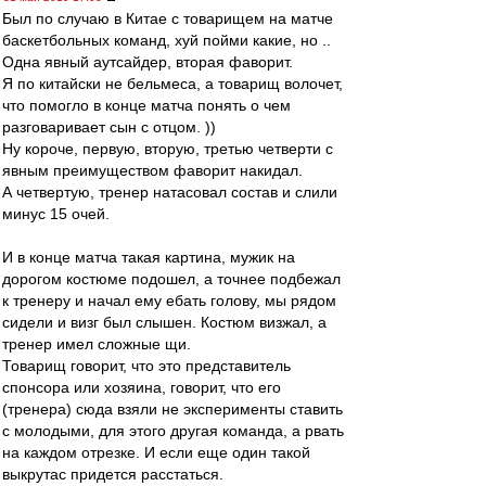
Был по случаю в Китае с товарищем на матче
баскетбольных команд, хуй пойми какие, но ..
Одна явный аутсайдер, вторая фаворит.
Я по китайски не бельмеса, а товарищ волочет,
что помогло в конце матча понять о чем
разговаривает сын с отцом. ))
Ну короче, первую, вторую, третью четверти с
явным преимуществом фаворит накидал.
А четвертую, тренер натасовал состав и слили
минус 15 очей.
И в конце матча такая картина, мужик на
дорогом костюме подошел, а точнее подбежал
к тренеру и начал ему ебать голову, мы рядом
сидели и визг был слышен. Костюм визжал, а
тренер имел сложные щи.
Товарищ говорит, что это представитель
спонсора или хозяина, говорит, что его
(тренера) сюда взяли не эксперименты ставить
с молодыми, для этого другая команда, а рвать
на каждом отрезке. И если еще один такой
выкрутас придется расстаться.