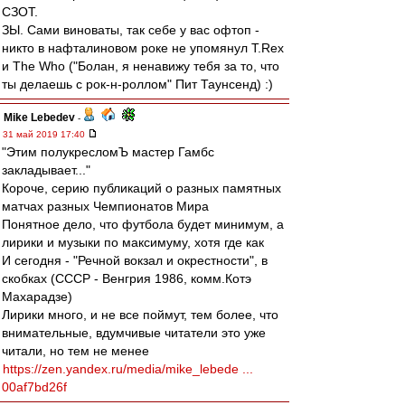
СЗОТ.
ЗЫ. Сами виноваты, так себе у вас офтоп -
никто в нафталиновом роке не упомянул T.Rex
и The Who ("Болан, я ненавижу тебя за то, что
ты делаешь с рок-н-роллом" Пит Таунсенд) :)
Mike Lebedev
-
31 май 2019 17:40
"Этим полукресломЪ мастер Гамбс
закладывает..."
Короче, серию публикаций о разных памятных
матчах разных Чемпионатов Мира
Понятное дело, что футбола будет минимум, а
лирики и музыки по максимуму, хотя где как
И сегодня - "Речной вокзал и окрестности", в
скобках (СССР - Венгрия 1986, комм.Котэ
Махарадзе)
Лирики много, и не все поймут, тем более, что
внимательные, вдумчивые читатели это уже
читали, но тем не менее
https://zen.yandex.ru/media/mike_lebede ...
00af7bd26f