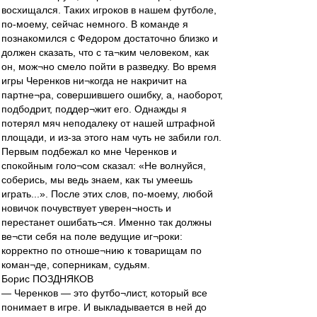
восхищался. Таких игроков в нашем футболе,
по-моему, сейчас немного. В команде я
познакомился с Федором достаточно близко и
должен сказать, что с та¬ким человеком, как
он, мож¬но смело пойти в разведку. Во время
игры Черенков ни¬когда не накричит на
партне¬ра, совершившего ошибку, а, наоборот,
подбодрит, поддер¬жит его. Однажды я
потерял мяч неподалеку от нашей штрафной
площади, и из-за этого нам чуть не забили гол.
Первым подбежал ко мне Черенков и
спокойным голо¬сом сказал: «Не волнуйся,
соберись, мы ведь знаем, как ты умеешь
играть...». После этих слов, по-моему, любой
новичок почувствует уверен¬ность и
перестанет ошибать¬ся. Именно так должны
ве¬сти себя на поле ведущие иг¬роки:
корректно по отноше¬нию к товарищам по
коман¬де, соперникам, судьям.
Борис ПОЗДНЯКОВ
— Черенков — это футбо¬лист, который все
понимает в игре. И выкладывается в ней до