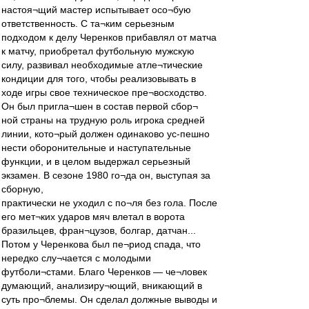
настоя¬щий мастер испытывает осо¬бую
ответственность. С та¬ким серьезным
подходом к делу Черенков прибавлял от матча
к матчу, приобретал футбольную мужскую
силу, развивал необходимые атле¬тические
кондиции для того, чтобы реализовывать в
ходе игры свое техническое пре¬восходство.
Он был пригла¬шен в состав первой сбор¬
ной страны на трудную роль игрока средней
линии, кото¬рый должен одинаково ус-пешно
нести оборонительные и наступательные
функции, и в целом выдержал серьезный
экзамен. В сезоне 1980 го¬да он, выступая за
сборную,
практически не уходил с по¬ля без гола. После
его мет¬ких ударов мяч влетал в ворота
бразильцев, фран¬цузов, болгар, датчан...
Потом у Черенкова был пе¬риод спада, что
нередко слу¬чается с молодыми
футболи¬стами. Благо Черенков — че¬ловек
думающий, анализиру¬ющий, вникающий в
суть про¬блемы. Он сделал должные выводы и