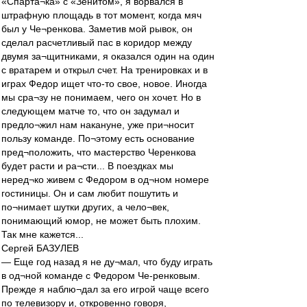
«Спарта¬ка» с «Зенитом», я ворвался в
штрафную площадь в тот момент, когда мяч
был у Че¬ренкова. Заметив мой рывок, он
сделал расчетливый пас в коридор между
двумя за¬щитниками, я оказался один на один
с вратарем и открыл счет. На тренировках и в
играх Федор ищет что-то свое, новое. Иногда
мы сра¬зу не понимаем, чего он хочет. Но в
следующем матче то, что он задумал и
предло¬жил нам накануне, уже при¬носит
пользу команде. По¬этому есть основание
пред¬положить, что мастерство Черенкова
будет расти и ра¬сти... В поездках мы
неред¬ко живем с Федором в од¬ном номере
гостиницы. Он и сам любит пошутить и
по¬нимает шутки других, а чело¬век,
понимающий юмор, не может быть плохим.
Так мне кажется...
Сергей БАЗУЛЕВ
— Еще год назад я не ду¬мал, что буду играть
в од¬ной команде с Федором Че-ренковым.
Прежде я наблю¬дал за его игрой чаще всего
по телевизору и, откровенно говоря,