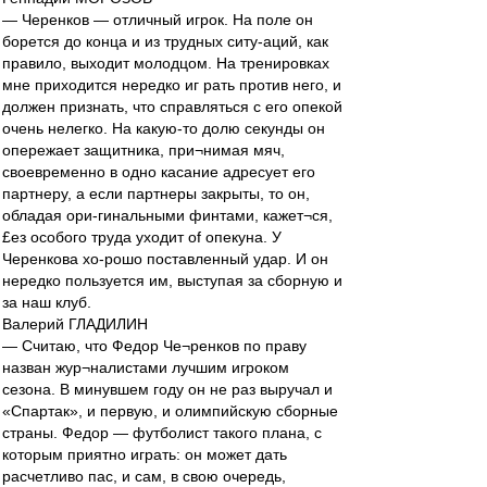
— Черенков — отличный игрок. На поле он
борется до конца и из трудных ситу-аций, как
правило, выходит молодцом. На тренировках
мне приходится нередко иг рать против него, и
должен признать, что справляться с его опекой
очень нелегко. На какую-то долю секунды он
опережает защитника, при¬нимая мяч,
своевременно в одно касание адресует его
партнеру, а если партнеры закрыты, то он,
обладая ори-гинальными финтами, кажет¬ся,
£ез особого труда уходит of опекуна. У
Черенкова хо-рошо поставленный удар. И он
нередко пользуется им, выступая за сборную и
за наш клуб.
Валерий ГЛАДИЛИН
— Считаю, что Федор Че¬ренков по праву
назван жур¬налистами лучшим игроком
сезона. В минувшем году он не раз выручал и
«Спартак», и первую, и олимпийскую сборные
страны. Федор — футболист такого плана, с
которым приятно играть: он может дать
расчетливо пас, и сам, в свою очередь,