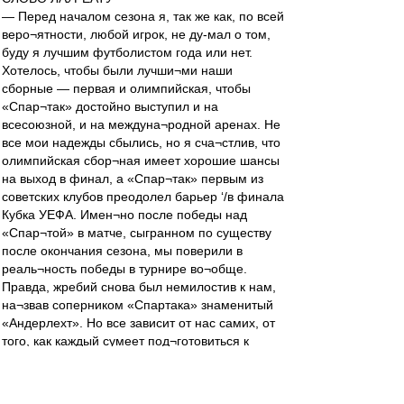
— Перед началом сезона я, так же как, по всей
веро¬ятности, любой игрок, не ду-мал о том,
буду я лучшим футболистом года или нет.
Хотелось, чтобы были лучши¬ми наши
сборные — первая и олимпийская, чтобы
«Спар¬так» достойно выступил и на
всесоюзной, и на междуна¬родной аренах. Не
все мои надежды сбылись, но я сча¬стлив, что
олимпийская сбор¬ная имеет хорошие шансы
на выход в финал, а «Спар¬так» первым из
советских клубов преодолел барьер ‘/в финала
Кубка УЕФА. Имен¬но после победы над
«Спар¬той» в матче, сыгранном по существу
после окончания сезона, мы поверили в
реаль¬ность победы в турнире во¬обще.
Правда, жребий снова был немилостив к нам,
на¬звав соперником «Спартака» знаменитый
«Андерлехт». Но все зависит от нас самих, от
того, как каждый сумеет под¬готовиться к
мартовским ис¬пытаниям. Наши тренеры
да¬ют нам такую возможность, тщательно
продумывая план подготовки к любому матчу.