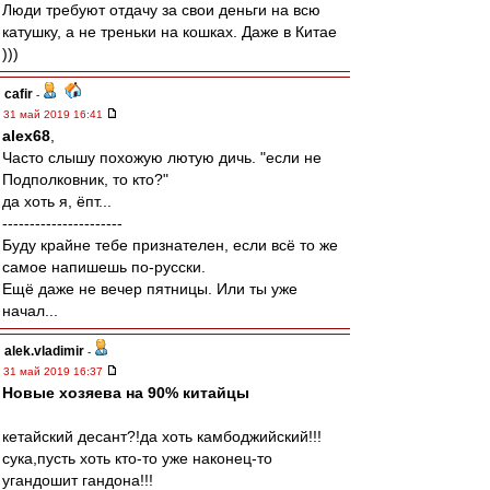
Люди требуют отдачу за свои деньги на всю
катушку, а не треньки на кошках. Даже в Китае
)))
cafir
-
31 май 2019 16:41
alex68
,
Часто слышу похожую лютую дичь. "если не
Подполковник, то кто?"
да хоть я, ёпт...
----------------------
Буду крайне тебе признателен, если всё то же
самое напишешь по-русски.
Ещё даже не вечер пятницы. Или ты уже
начал...
alek.vladimir
-
31 май 2019 16:37
Новые хозяева на 90% китайцы
кетайский десант?!да хоть камбоджийский!!!
сука,пусть хоть кто-то уже наконец-то
угандошит гандона!!!