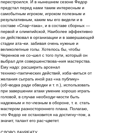
перестроился. И в нынешнем сезоне Федор
предстал перед нами таким интересным и
самобытным игроком, игроком полезным и
результативным, каким мы его видели и в
составе «Спар¬така», и в составе сборных —
первой и олимпийской, Наиболее эффективно
он действовал в организации и в завершающей
стадии ата¬ки. забивая очень нужные и
великолепные голы. Хотелось бы, чтобы
Черенков не со¬шел с того пути, который он
выбрал для совершенствова¬ния мастерства.
Ему надо: расширить арсенал
технико¬тактических действий, изба¬виться от
желания сыграть иной раз «на публику»
(об¬водка ради обводки и т. п.), использовать
при завершении атаки умение хорошо играть
головой, в случае необходи¬мости быть
надежным и по¬лезным в обороне, т. е. стать
мастером разностороннего плана. Полагаю,
что Федор не остановится на достигну¬том, а
значит, талант его рас¬цветет.
СЛОВО ЛАУРЕАТУ