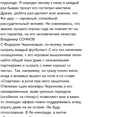
подъезде. Я нередко захожу к нему и каждый
раз бываю тронут его гостепри¬имством.
Думаю, ребята раз¬деляют мое мнение, что
Фе¬дор — скромный, спокойный,
рассудительный человек. Не сомневаюсь, что
звание лучшего игрока года не повлия¬ет на
его характер, на его человеческие качества.
Владимир СОЧНОВ
С Федором Черенковым, по-моему, может
сыграть каждый футболист. С его тех-ническим
оснащением, с его игровым мышлением легко
найти общий язык даже с незнакомыми
партнерами и сыграть с ними хорошо «с
листа». Так, например, он сразу понял меня,
когда я впервые вышел на поле в со¬ставе
«Спартака» в роли пра¬вого защитника.
Отвлекаю¬щие маневры Черенкова и его
своевременные, выве¬ренные передачи
(особенно «в стенку») позволяют мне в каких-
то эпизодах эффек¬тивно поддерживать атаку,
играть даже на ее острие. Не буду
голословным. В Ле¬нинграде, в матче