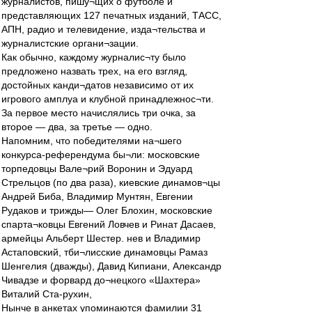
журналистов, пишу¬щих о футболе и
представляющих 127 печатных изданий, ТАСС,
АПН, радио и телевидение, изда¬тельства и
журналистские органи¬зации.
Как обычно, каждому журналис¬ту было
предложено назвать трех, на его взгляд,
достойных канди¬датов независимо от их
игрового амплуа и клубной принадлежнос¬ти.
За первое место начислялись три очка, за
второе — два, за третье — одно.
Напомним, что победителями на¬шего
конкурса-референдума бы¬ли: московские
торпедовцы Вале¬рий Воронин и Эдуард
Стрельцов (по два раза), киевские динамов¬цы
Андрей Биба, Владимир Мунтян, Евгении
Рудаков и трижды— Олег Блохин, московские
спарта¬ковцы Евгений Ловчев и Ринат Дасаев,
армейцы Альберт Шестер. нев и Владимир
Астаповский, тби¬лисские динамовцы Рамаз
Шенгелия (дважды), Давид Кипиани, Александр
Чивадзе и форвард до¬нецкого «Шахтера»
Виталий Ста-рухин,
Нынче в анкетах упоминаются фамилии 31