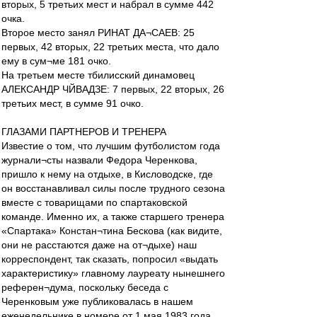
вторых, 5 третьих мест и набрал в сумме 442
очка.
Второе место занял РИНАТ ДА¬САЕВ: 25
первых, 42 вторых, 22 третьих места, что дало
ему в сум¬ме 181 очко.
На третьем месте тбилисский динамовец
АЛЕКСАНДР ЧЙВАДЗЕ: 7 первых, 22 вторых, 26
третьих мест, в сумме 91 очко.
ГЛАЗАМИ ПАРТНЕРОВ И ТРЕНЕРА
Известие о том, что лучшим футболистом года
журнали¬сты назвали Федора Черенкова,
пришло к нему на отдыхе, в Кисловодске, где
он восстанавливал силы после трудного сезона
вместе с товарищами по спартаковской
команде. Именно их, а также старшего тренера
«Спартака» Констан¬тина Бескова (как видите,
они не расстаются даже на от¬дыхе) наш
корреспондент, так сказать, попросил «выдать
характеристику» главному лауреату нынешнего
референ¬дума, поскольку беседа с
Черенковым уже публиковалась в нашем
еженедельнике в номере от 1 мая 1983 года.