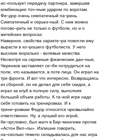
ис¬пользует передачу партнера, завершив
комбинацию точ¬ным ударом по воротам.
Фе¬дор очень симпатичный па¬рень.
Симпатичный и серьез¬ный. С ним можно
погово¬рить не только о футболе, но и о
житейских вопросах.
Наверное, свойства характе¬ра помогли ему
вырасти в хо¬рошего футболиста. У него
высокие морально - волевые качества.
Несмотря на скромные физические дан¬ные,
Черенков заставляет се¬бя потрудиться на
поле, что называется, в поте лица. Он играл на
три фронта. И вот что интересно. Возвращаясь
из сборной, он не делал для себя скидок, а
играл за клуб в полную силу, выполняя
большой объем работы. К та¬кой игре надо
себя готовить на тренировках. И к
трени¬ровкам Федор относится чрезвычайно
ответственно. Ну, а лучшей его игрой,
бе¬зусловно, был матч в Бир¬мингеме против
«Астон Вил¬лы». Излишне говорить,
на¬сколько тяжело складывалась для нас игра.