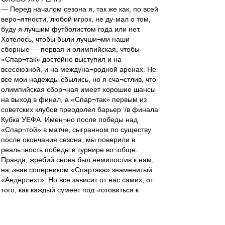
— Перед началом сезона я, так же как, по всей
веро¬ятности, любой игрок, не ду-мал о том,
буду я лучшим футболистом года или нет.
Хотелось, чтобы были лучши¬ми наши
сборные — первая и олимпийская, чтобы
«Спар¬так» достойно выступил и на
всесоюзной, и на междуна¬родной аренах. Не
все мои надежды сбылись, но я сча¬стлив, что
олимпийская сбор¬ная имеет хорошие шансы
на выход в финал, а «Спар¬так» первым из
советских клубов преодолел барьер ‘/в финала
Кубка УЕФА. Имен¬но после победы над
«Спар¬той» в матче, сыгранном по существу
после окончания сезона, мы поверили в
реаль¬ность победы в турнире во¬обще.
Правда, жребий снова был немилостив к нам,
на¬звав соперником «Спартака» знаменитый
«Андерлехт». Но все зависит от нас самих, от
того, как каждый сумеет под¬готовиться к
мартовским ис¬пытаниям. Наши тренеры
да¬ют нам такую возможность, тщательно
продумывая план подготовки к любому матчу.