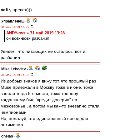
cafir
превед)))
у
Управленец
-
31 май 2019 16:29
ANDY-rws » 31 май 2019 13:28
он всех-всех разбанил
Увидел, что читающих не осталось, вот и
разбанил
Mike Lebedev
-
31 май 2019 16:28
Из добрых знаков я вижу тот, что прошлый раз
Muse приезжали в Москву тоже в июне, тоже
заняли тогда 5-е место, тоже тренеру
тогдашнему был "кредит доверия" на
межсезонье , а потом мы как-то внезапно стали
чемпионами
Но, пожалуй, это единственный повод для
оптимизма
chelas
-