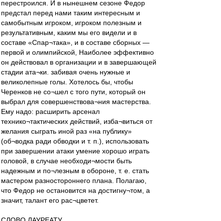
перестроился. И в нынешнем сезоне Федор
предстал перед нами таким интересным и
самобытным игроком, игроком полезным и
результативным, каким мы его видели и в
составе «Спар¬така», и в составе сборных —
первой и олимпийской, Наиболее эффективно
он действовал в организации и в завершающей
стадии ата¬ки. забивая очень нужные и
великолепные голы. Хотелось бы, чтобы
Черенков не со¬шел с того пути, который он
выбрал для совершенствова¬ния мастерства.
Ему надо: расширить арсенал
технико¬тактических действий, изба¬виться от
желания сыграть иной раз «на публику»
(об¬водка ради обводки и т. п.), использовать
при завершении атаки умение хорошо играть
головой, в случае необходи¬мости быть
надежным и по¬лезным в обороне, т. е. стать
мастером разностороннего плана. Полагаю,
что Федор не остановится на достигну¬том, а
значит, талант его рас¬цветет.
СЛОВО ЛАУРЕАТУ