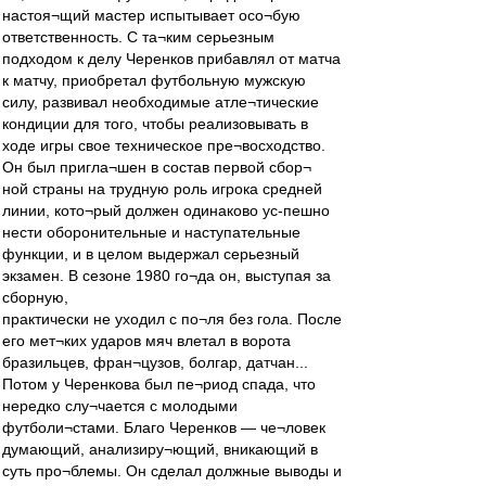
настоя¬щий мастер испытывает осо¬бую
ответственность. С та¬ким серьезным
подходом к делу Черенков прибавлял от матча
к матчу, приобретал футбольную мужскую
силу, развивал необходимые атле¬тические
кондиции для того, чтобы реализовывать в
ходе игры свое техническое пре¬восходство.
Он был пригла¬шен в состав первой сбор¬
ной страны на трудную роль игрока средней
линии, кото¬рый должен одинаково ус-пешно
нести оборонительные и наступательные
функции, и в целом выдержал серьезный
экзамен. В сезоне 1980 го¬да он, выступая за
сборную,
практически не уходил с по¬ля без гола. После
его мет¬ких ударов мяч влетал в ворота
бразильцев, фран¬цузов, болгар, датчан...
Потом у Черенкова был пе¬риод спада, что
нередко слу¬чается с молодыми
футболи¬стами. Благо Черенков — че¬ловек
думающий, анализиру¬ющий, вникающий в
суть про¬блемы. Он сделал должные выводы и