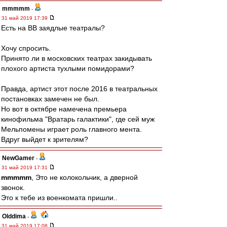
mmmmm
-
31 май 2019 17:39
Есть на ВВ заядлые театралы?
Хочу спросить.
Принято ли в московских театрах закидывать
плохого артиста тухлыми помидорами?
Правда, артист этот после 2016 в театральных
постановках замечен не был.
Но вот в октябре намечена премьера
кинофильма "Вратарь галактики", где сей муж
Мельпомены играет роль главного мента.
Вдруг выйдет к зрителям?
NewGamer
-
31 май 2019 17:31
mmmmm
, Это не колокольчик, а дверной
звонок.
Это к тебе из военкомата пришли..
Olddima
-
31 май 2019 17:08