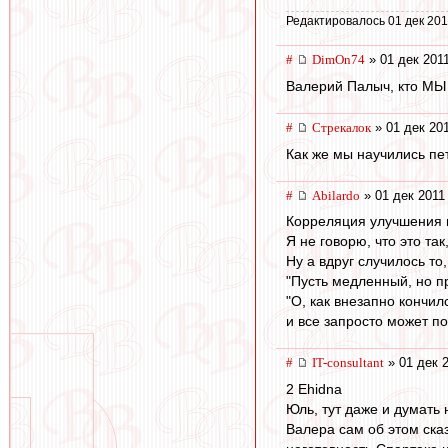
Редактировалось 01 дек 201
#
DimOn74
» 01 дек 2011
Валерий Палыч, кто МЫ
#
Стрекалок
» 01 дек 201
Как же мы научились пе
#
Abilardo
» 01 дек 2011
Корреляция улучшения иг
Я не говорю, что это та
Ну а вдруг случилось то
"Пусть медленный, но пр
"О, как внезапно кончил
и все запросто может по
#
IT-consultant
» 01 дек 2
2 Ehidna
Юль, тут даже и думать 
Валера сам об этом ска