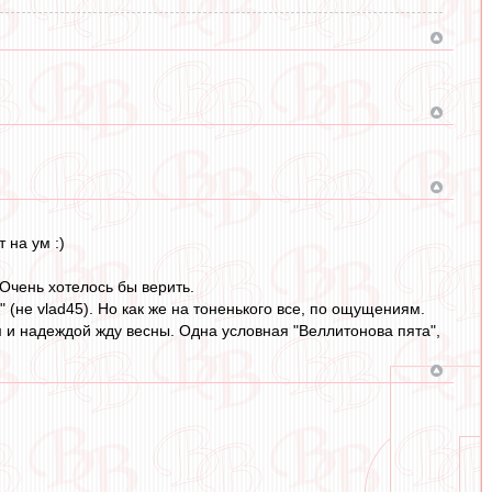
 на ум :)
 Очень хотелось бы верить.
 (не vlad45). Но как же на тоненького все, по ощущениям.
ом и надеждой жду весны. Одна условная "Веллитонова пята",