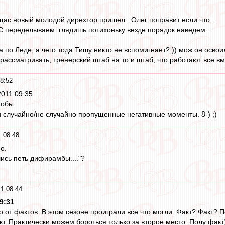
 щас новый молодой дирехтор пришел...Олег поправит если что...
 переделываем..глядишь потихоньку везде порядок наведем...
а по Леде, а чего тода Тишу никто не вспомигнает?:)) мож он освои
рассматривать, тренерский штаб на то и штаб, что работают все вм
8:52
 2011 09:35
фобы.
 случайно/не случайно пропущенные негативные моменты. 8-) ;)
 08:48
о.
ились петь дифирамбы...."?
1 08:44
9:31
о от фактов. В этом сезоне проиграли все что могли. Факт? Факт
кт. Практически можем бороться только за второе место. Полу факт