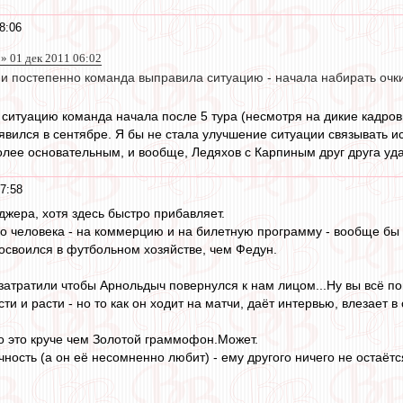
8:06
 » 01 дек 2011 06:02
 и постепенно команда выправила ситуацию - начала набирать оч
ситуацию команда начала после 5 тура (несмотря на дикие кадров
явился в сентябре. Я бы не стала улучшение ситуации связывать и
олее основательным, и вообще, Ледяхов с Карпиным друг друга уда
7:58
джера, хотя здесь быстро прибавляет.
 человека - на коммерцию и на билетную программу - вообще бы 
освоился в футбольном хозяйстве, чем Федун.
затратили чтобы Арнольдыч повернулся к нам лицом...Ну вы всё по
ти и расти - но то как он ходит на матчи, даёт интервью, влезает в
о это круче чем Золотой граммофон.Может.
ность (а он её несомненно любит) - ему другого ничего не остаётс