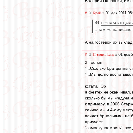
Валерий Павлович, имхо
#
Край
» 01 дек 2011 08
DimOn74 » 01 дек 
.. там же написано
А на гостевой их выклад
#
IT-consultant
» 01 дек 2
2 irod sm
"...Сколько братцы мы с
"...Мы долго воспитывал
кстати, Юр
я фезтех не оканчивал, 
сколько бы мы Федуна н
к примеру, в 2006 Стар
сейчас мы и 4-ому мест
влияет Арнольдыч - не б
приучает
"самоокупаемость", все 