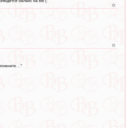
блюдется баланс на ВВ (:
помните...."