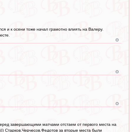
лся и к осени тоже начал грамотно влиять на Валеру.
есте.
? Перед завершающими матчами отстаем от первого места на
))) Старков,Черчесов,Федотов за вторые места были