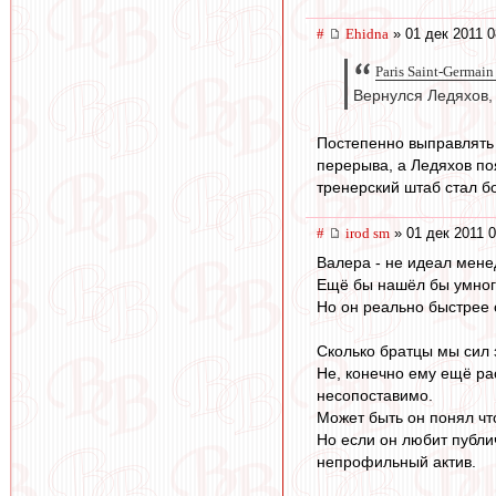
#
Ehidna
» 01 дек 2011 0
Paris Saint-Germain
Вернулся Ледяхов,
Постепенно выправлять 
перерыва, а Ледяхов по
тренерский штаб стал б
#
irod sm
» 01 дек 2011 0
Валера - не идеал мене
Ещё бы нашёл бы умного
Но он реально быстрее 
Сколько братцы мы сил 
Не, конечно ему ещё рас
несопоставимо.
Может быть он понял чт
Но если он любит публич
непрофильный актив.