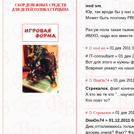
СБОР ДЕНЕЖНЫХ СРЕДСТВ
irod sm
,
ДЛЯ ДЕТЕЙ ТОЛИКА ГЕРЦЫНА
Юр, так вроде бы у нас
Может быть поэтому РВС
Раз уж пола такая пьянк
ИМХО, надо все вместе 
#
irod sm
» 01 дек 2011 0
# IT-consultant » 01 дек
Вот для этого и нужны 
Вовремя укажут на наши
#
DimOn74
» 01 дек 2011
Стрекалок
, факт конечн
А кто же те кто "...науч
Кто поёт то?
#
Стрекалок
» 01 дек 201
DimOn74 » 01.12.2011 0
Дим,отталкиваюсь тольк
восемь очков? Факт? Фа