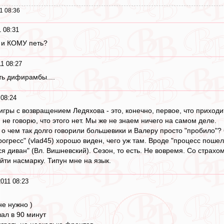
1 08:36
 08:31
 и КОМУ петь?
1 08:27
ть дифирамбы....
 08:24
ры с возвращением Ледяхова - это, конечно, первое, что приходит
к, не говорю, что этого нет. Мы же не знаем ничего на самом деле.
, о чем так долго говорили большевики и Валеру просто "пробило"?
огресс" (vlad45) хорошо виден, чего уж там. Вроде "процесс пошел"
ся диван" (Вл. Вишневский). Сезон, то есть. Не вовремя. Со страх
йти насмарку. Типун мне на язык.
011 08:23
не нужно )
зал в 90 минут