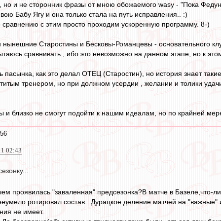
но и не сторонник фразы от мною обожаемого wasy - "Пока Федун в
ою Бабу Ягу и она только стала на путь исправления.. :)
о сравнению с этим просто проходим ускоренную программу. 8-)
ои нынешние Старостины и Бесковы-Романцевы - основательного кл
ытаюсь сравнивать , ибо это невозможно на данном этапе, но к это
 пасынка, как это делал ОТЕЦ (Старостин), но история знает таки
титым тренером, но при должном усердии , желании и толики удачи 
и близко не смогут подойти к нашим идеалам, но по крайней мере
:56
11 02:43
езонку...
чем проявилась "заваленная" предсезонка?В матче в Базеле,что-л
еумело ротировал состав...Дурацкое деление матчей на "важные" и
ния не имеет.