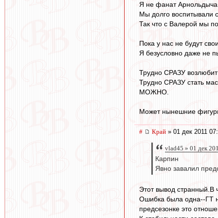
Я не фанат Арнольдыча, 
Мы долго воспитывали св
Так что с Валерой мы п
Пока у нас не будут св
Я безусловно даже не п
Трудно СРАЗУ возлюбить
Трудно СРАЗУ стать мас
МОЖНО.
Может нынешние фигуры 
#
Край
» 01 дек 2011 07
vlad45 » 01 дек 20
Карпин
Явно завалил предс
Этот вывод странный.В 
Ошибка была одна--ГТ н
предсезонке это отноше