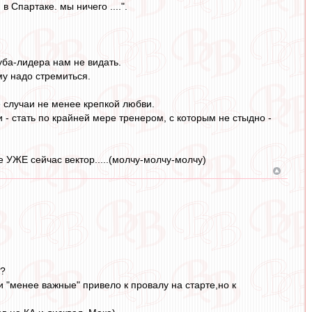
 Спартаке. мы ничего ....".
уба-лидера нам не видать.
му надо стремиться.
е случаи не менее крепкой любви.
- стать по крайней мере тренером, с которым не стыдно -
 УЖЕ сейчас вектор.....(молчу-молчу-молчу)
и?
 "менее важные" привело к провалу на старте,но к