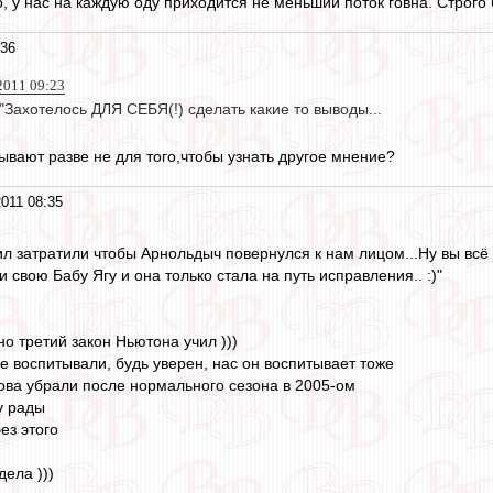
, у нас на каждую оду приходится не меньший поток говна. Строго 
:36
2011 09:23
 "Захотелось ДЛЯ СЕБЯ(!) сделать какие то выводы...
ывают разве не для того,чтобы узнать другое мнение?
011 08:35
ил затратили чтобы Арнольдыч повернулся к нам лицом...Ну вы всё 
и свою Бабу Ягу и она только стала на путь исправления.. :)"
но третий закон Ньютона учил )))
е воспитывали, будь уверен, нас он воспитывает тоже
кова убрали после нормального сезона в 2005-ом
у рады
ез этого
дела )))