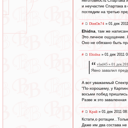
неготовность Спартака 
и неучастие Спартака в
поглядим на третью пре
#
DimOn74
» 01 дек 2011
Ehidna
, там же написан
Это личное ощущение.
Оно не обязано быть пр
#
Ehidna
» 01 дек 2011 0
vlad45 » 01 дек 20
Явно завалил предс
А вот уважаемый Спектр
"По-хорошему, у Карпина
восьми побед пришлись 
Разве ж это заваленная 
#
Край
» 01 дек 2011 08
Кстати,о ротации...Тол
Даже им два состава не