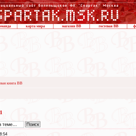
оманда
карта мира
магазин ВВ
гостевая ВВ
ф
вая книга ВВ
11
8:54