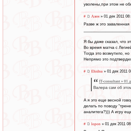
уволены,при этом не об
#
Ален
» 01 дек 2011 08
Разве ж это заваленная 
____________________
Я бы даже сказал, что э
Во время матча с Легие
Тогда это возмутило, но
Непрямо это подтвердил
#
Ehidna
» 01 дек 2011 0
IT-consultant » 01 
Валера сам об этом
А я это еще весной гов
делать по поводу "трене
аналитега?))) А игру ещ
#
lopon
» 01 дек 2011 08