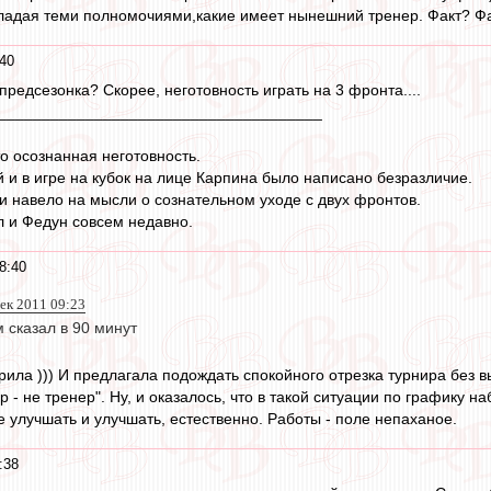
ладая теми полномочиями,какие имеет нынешний тренер. Факт? Факт
:40
предсезонка? Скорее, неготовность играть на 3 фронта....
_____________________________________
то осознанная неготовность.
й и в игре на кубок на лице Карпина было написано безразличие.
 и навело на мысли о сознательном уходе с двух фронтов.
 и Федун совсем недавно.
8:40
дек 2011 09:23
 сказал в 90 минут
орила ))) И предлагала подождать спокойного отрезка турнира без 
р - не тренер". Ну, и оказалось, что в такой ситуации по графику н
е улучшать и улучшать, естественно. Работы - поле непаханое.
:38