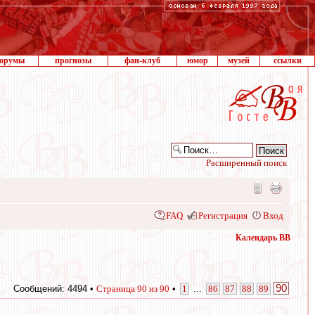
орумы
прогнозы
фан-клуб
юмор
музей
ссылки
Расширенный поиск
FAQ
Регистрация
Вход
Календарь ВВ
90
Сообщений: 4494 •
Страница
90
из
90
•
1
...
86
87
88
89