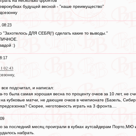
играть на несколько фронтов
 еврокубках будущей весной - "наше преимущество"
дсезонку
 08:23
о "Захотелось ДЛЯ СЕБЯ(!) сделать какие то выводы."
 ЛИЧНОЕ.
авдой :)
8:17
11 02:43
езонку,
 все подсчитал, и написал:
-то была самая хорошая весна по проценту очков за 10 лет, не счи
на кубковые матчи, не дающие очков в чемпионате (Базель, Сибир
предсезонка? Скорее, неготовность играть на 3 фронта....
:09
ько за последний месяц проиграли в кубках аутсайдерам Порто,МЮ и
 удалось набрать.