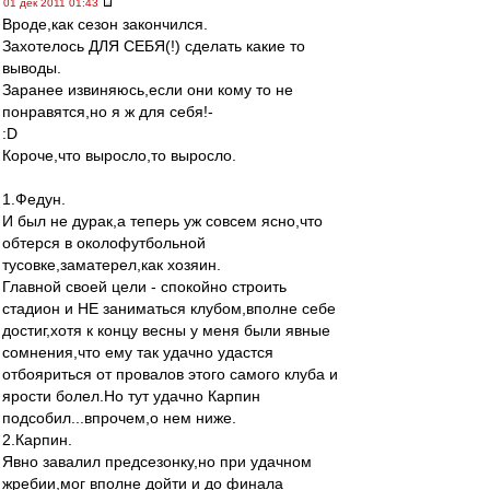
01 дек 2011 01:43
Вроде,как сезон закончился.
Захотелось ДЛЯ СЕБЯ(!) сделать какие то
выводы.
Заранее извиняюсь,если они кому то не
понравятся,но я ж для себя!-
:D
Короче,что выросло,то выросло.
1.Федун.
И был не дурак,а теперь уж совсем ясно,что
обтерся в околофутбольной
тусовке,заматерел,как хозяин.
Главной своей цели - спокойно строить
стадион и НЕ заниматься клубом,вполне себе
достиг,хотя к концу весны у меня были явные
сомнения,что ему так удачно удастся
отбояриться от провалов этого самого клуба и
ярости болел.Но тут удачно Карпин
подсобил...впрочем,о нем ниже.
2.Карпин.
Явно завалил предсезонку,но при удачном
жребии,мог вполне дойти и до финала