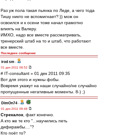
Раз уж пола такая пьянка по Леде, а чего тода
Тишу никто не вспомигнает?:)) мож он
освоился и к осени тоже начал грамотно
влиять на Валеру.
ИМХО, надо все вместе рассматривать,
тренерский штаб на то и штаб, что работают
все вместе.
Последнее сообщение
irod sm
-
01 дек 2011 08:52
# IT-consultant » 01 дек 2011 09:35
Вот для этого и нужны фобы.
Вовремя укажут на наши случайно/не случайно
пропущенные негативные моменты. 8-) ;)
DimOn74
-
01 дек 2011 08:48
Стрекалок
, факт конечно.
А кто же те кто "...научились петь
дифирамбы...."?
Кто поёт то?