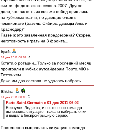
считая федотовского сезона-2007. Другое
дело, что аж пять из восьми побед пришлись
на кубковые матчи, не дающие очков в
чемпионате (Базель, Сибирь, дважды Аякс и
Краснодар)"
Разве ж это заваленная предсезонка? Скорее,
неготовность играть на 3 фронта....
Край
-
01 дек 2011 08:09
Кстати,о ротации...Только за последний месяц
проиграли в кубках аутсайдерам Порто,МЮ и
Тоттенхем...
Даже им два состава не удалось набрать.
Ehidna
-
01 дек 2011 08:06
Paris Saint-Germain » 01 дек 2011 06:02
Вернулся Ледяхов, и постепенно команда
выправила ситуацию - начала набирать очки
и выдала беспроигрышную серию,
Постепенно выправлять ситуацию команда