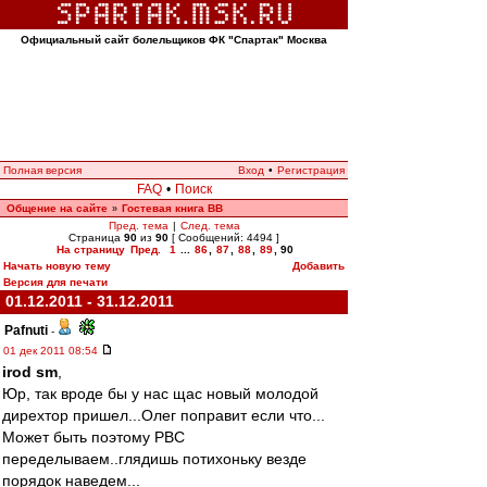
Официальный сайт болельщиков ФК "Спартак" Москва
Полная версия
Вход
•
Регистрация
FAQ
•
Поиск
Общение на сайте
Гостевая книга ВВ
»
Пред. тема
|
След. тема
Страница
90
из
90
[ Сообщений: 4494 ]
На страницу
Пред.
1
...
86
,
87
,
88
,
89
,
90
Начать новую тему
Добавить
Версия для печати
01.12.2011 - 31.12.2011
Pafnuti
-
01 дек 2011 08:54
irod sm
,
Юр, так вроде бы у нас щас новый молодой
дирехтор пришел...Олег поправит если что...
Может быть поэтому РВС
переделываем..глядишь потихоньку везде
порядок наведем...