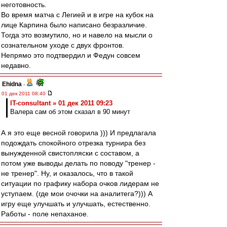
неготовность.
Во время матча с Легией и в игре на кубок на
лице Карпина было написано безразличие.
Тогда это возмутило, но и навело на мысли о
сознательном уходе с двух фронтов.
Непрямо это подтвердил и Федун совсем
недавно.
Ehidna
-
01 дек 2011 08:40
IT-consultant » 01 дек 2011 09:23
Валера сам об этом сказал в 90 минут
А я это еще весной говорила ))) И предлагала
подождать спокойного отрезка турнира без
вынужденной свистопляски с составом, а
потом уже выводы делать по поводу "тренер -
не тренер". Ну, и оказалось, что в такой
ситуации по графику набора очков лидерам не
уступаем. (где мои очочки на аналитега?))) А
игру еще улучшать и улучшать, естественно.
Работы - поле непаханое.