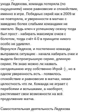
ухода Ледяхова, команда потеряла (по
ощущениям) некое равновесие и спокойствие,
именно в игре. Победных серий как в 2009-м
не повторяла, и уверенности в матчах с
заведомо более слабыми командами не
хватало. Ведь ключ к успешному сезону тогда
был прост - набирать максимум очков с
болотом, тогда счёт 4-0 в принципе никого
особо не удивлял.
Вернулся Ледяхов, и постепенно команда
выправила ситуацию - начала набирать очки и
выдала беспроигрышную серию, длинную
серию. Не знаю можно ли назвать
сегодняшнюю игру собственно Игрой :) , но в
одном уверенность есть - появилось
спокойствие и равновесие в матчах, некая
целостность что ли. Команда не играет с
перебоями и вспышками, а наоборот,
растягивает свои возможности на всё
продолжение матча.
Самостоятельная деятельность Ледяхова