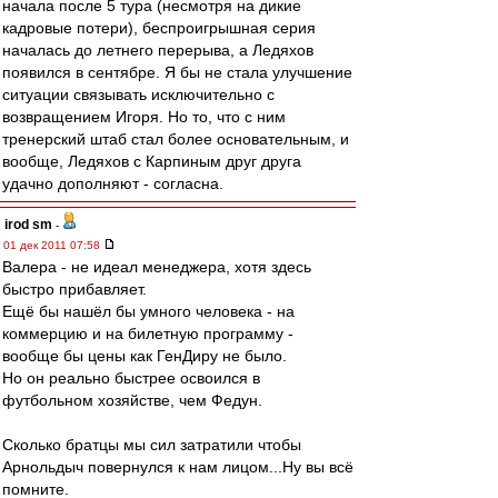
начала после 5 тура (несмотря на дикие
кадровые потери), беспроигрышная серия
началась до летнего перерыва, а Ледяхов
появился в сентябре. Я бы не стала улучшение
ситуации связывать исключительно с
возвращением Игоря. Но то, что с ним
тренерский штаб стал более основательным, и
вообще, Ледяхов с Карпиным друг друга
удачно дополняют - согласна.
irod sm
-
01 дек 2011 07:58
Валера - не идеал менеджера, хотя здесь
быстро прибавляет.
Ещё бы нашёл бы умного человека - на
коммерцию и на билетную программу -
вообще бы цены как ГенДиру не было.
Но он реально быстрее освоился в
футбольном хозяйстве, чем Федун.
Сколько братцы мы сил затратили чтобы
Арнольдыч повернулся к нам лицом...Ну вы всё
помните.