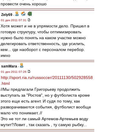
провести очень хорошо
Zely69
-
01 дек 2011 07:31
Хотя может и не в упрямости дело. Пришел в
готовую структуру, чтобы оптимизировать
нужно было понять на каком участке можно
делегировать ответственность, где усилить,
кем... где наоборот с персоналом перебор.
имхо
samMara
-
01 дек 2011 07:26
http://sport.ria.ru/russoccer/20111130/502928558
.html
//Мы предлагали Григорьеву продолжить
выступать за "Ростов", но у футболиста кроме
этого еще есть агент. И судя по тому, как
разворачиваются события, футболист вообще
мало что понимает..//
Это не тот ли самый Артемов-Артемьев воду
мутит?Ловит , так сказать , ту самую рыбку...