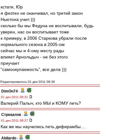
кстати, Юр
я фезтех не оканчивал, но третий закон
Ньютона учил )))
сколько бы мы Федуна не воспитывали, будь
уверен, нас он воспитывает тоже
к примеру, в 2006 Старкова убрали после
нормального сезона в 2005-ом
сейчас мы и 4-ому месту рады
влияет Арнольдыч - не без этого
приучает
"самоокупаемость", все дела )))
Редактировалось 01 дек 2011 08:36
DimOn74
-
01 дек 2011 08:31
Валерий Палыч, кто МЫ и КОМУ петь?
Стрекалок
-
01 дек 2011 08:27
Как же мы научились петь дифирамбы....
Abilardo
-