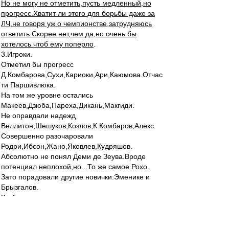
Но не могу не отметить,пусть медленный,но
прогресс.Хватит ли этого для борьбы даже за
ЛЧ,не говоря уж о чемпионстве,затрудняюсь
ответить.Скорее нет,чем да,но очень бы
хотелось чтоб ему поперло
.
3.Игроки.
Отметил бы прогресс
Д.Комбарова,Сухи,Кариоки,Ари,Каюмова.Отчас
ти Паршивлюка.
На том же уровне остались
Макеев,Дзюба,Пареха,Дикань,Макгиди.
Не оправдали надежд
Веллитон,Шешуков,Козлов,К.Комбаров,Алекс.
Совершенно разочаровали
Родри,Ибсон,Жано,Яковлев,Кудряшов.
Абсолютно не понял Деми де Зеува.Вроде
потенциал неплохой,но...То же самое Рохо.
Зато порадовали другие новички:Эменике и
Брызгалов.
В общем,очень неровно,тоже не выше троечки
.Хотя по потенциалу и мастерству,эта команда
ни в чем не уступает ни коням,ни Зениту,ни
Рубину.Только в сыгранности и постановке