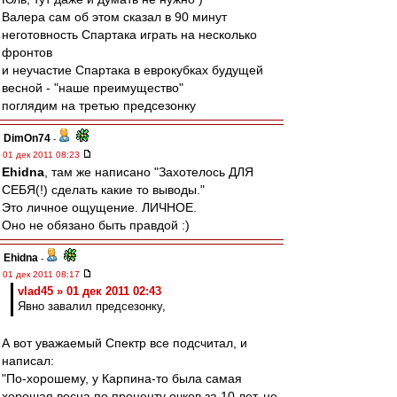
Валера сам об этом сказал в 90 минут
неготовность Спартака играть на несколько
фронтов
и неучастие Спартака в еврокубках будущей
весной - "наше преимущество"
поглядим на третью предсезонку
DimOn74
-
01 дек 2011 08:23
Ehidna
, там же написано "Захотелось ДЛЯ
СЕБЯ(!) сделать какие то выводы."
Это личное ощущение. ЛИЧНОЕ.
Оно не обязано быть правдой :)
Ehidna
-
01 дек 2011 08:17
vlad45 » 01 дек 2011 02:43
Явно завалил предсезонку,
А вот уважаемый Спектр все подсчитал, и
написал:
"По-хорошему, у Карпина-то была самая
хорошая весна по проценту очков за 10 лет, не