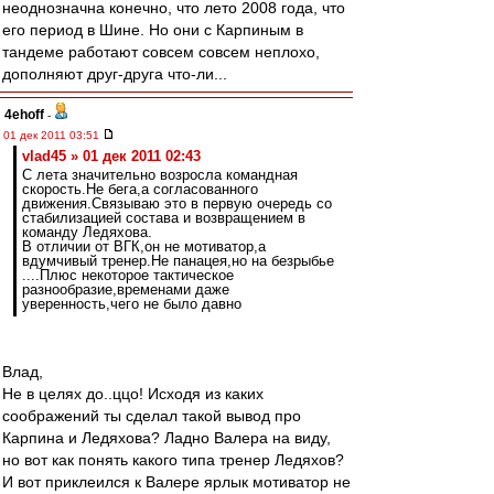
неоднозначна конечно, что лето 2008 года, что
его период в Шине. Но они с Карпиным в
тандеме работают совсем совсем неплохо,
дополняют друг-друга что-ли...
4ehoff
-
01 дек 2011 03:51
vlad45 » 01 дек 2011 02:43
С лета значительно возросла командная
скорость.Не бега,а согласованного
движения.Связываю это в первую очередь со
стабилизацией состава и возвращением в
команду Ледяхова.
В отличии от ВГК,он не мотиватор,а
вдумчивый тренер.Не панацея,но на безрыбье
....Плюс некоторое тактическое
разнообразие,временами даже
уверенность,чего не было давно
Влад,
Не в целях до..ццо! Исходя из каких
соображений ты сделал такой вывод про
Карпина и Ледяхова? Ладно Валера на виду,
но вот как понять какого типа тренер Ледяхов?
И вот приклеился к Валере ярлык мотиватор не