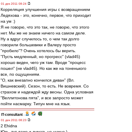
01 дек 2011 08:24
Корреляция улучшения игры с возвращением
Ледяхова - это, конечно, первое, что приходит
на ум :)
Я не говорю, что это так, не говорю, что этого
нет. Мы же не знаем ничего на самом деле.
Ну а вдруг случилось то, о чем так долго
говорили большевики и Валеру просто
"пробило"? Очень хотелось бы верить.
"Пусть медленный, но прогресс" (vlad45)
хорошо виден, чего уж там. Вроде "процесс
пошел" (не vlad45). Но как же на тоненького
все, по ощущениям.
"О, как внезапно кончился диван" (Вл.
Вишневский). Сезон, то есть. Не вовремя. Со
страхом и надеждой жду весны. Одна условная
"Веллитонова пята", и все запросто может
пойти насмарку. Типун мне на язык.
IT-consultant
-
01 дек 2011 08:23
2 Ehidna
Юль, тут даже и думать не нужно )