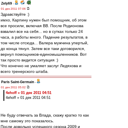
Zely69
-
01 дек 2011 07:06
Здравствуйте :)
имхо, Карпину нужен был помощник, об этом
все просили, включая ВВ. После Родионова
взвалил все на себя... но в сутках только 24
часа, а работы много. Падение результатов, в
том числе отсюда... Валера мужчина упертый,
до конца тянул. Затем все таки договорился,
вернул помощников-единомышленников. Вот
так просто видится ситуация :)
Что конечно не умаляет заслуг Ледяхова и
всего тренерского штаба.
Paris Saint-Germain
-
01 дек 2011 05:02
4ehoff » 01 дек 2011 04:51
4ehoff » 01 дек 2011 04:51
Не буду отвечать за Влада, скажу кратко то как
мне самому это показалось.
После довольно успешного сезона 2009 и