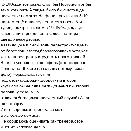
КУЕФА,где всё равно слил бы Порто,но мог бы
этим козырять.А так,не было бы счастья,да
несчастье помогло.На фоне проигрыша 3-10
портам,ещё и последнее место после 5-и
туров,проигрыш коням в 1\2 Кубка,когда до
завоевания трофея оставалось полтора
шага...явная двойка.
Хватило ума и силы воли перестроиться,уйти
от барселонистости,бразилозависимости,хоть
как то перестроить игру,стать прагматичней.
Вполне успешные трансферы(это, скорее к
Попову,но ВГК его начальник,потому тоже в
доле).Нормальная летняя
подготовка,хороший,добротный второй
круг.Если бы не слив Легии,оценил бы вторую
половину сезона на
отлично(Волга,имхо,несчастный случай).А так
на четвёрку.
Итого,серенькая троечка за сезон.
В качестве ремарки
Не собираюсь оценивать как тренера,своё
мнение изложил давно.