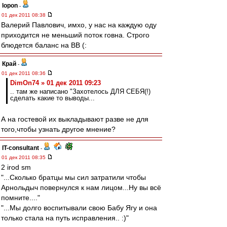
lopon
-
01 дек 2011 08:38
Валерий Павлович, имхо, у нас на каждую оду
приходится не меньший поток говна. Строго
блюдется баланс на ВВ (:
Край
-
01 дек 2011 08:36
DimOn74 » 01 дек 2011 09:23
.. там же написано "Захотелось ДЛЯ СЕБЯ(!)
сделать какие то выводы...
А на гостевой их выкладывают разве не для
того,чтобы узнать другое мнение?
IT-consultant
-
01 дек 2011 08:35
2 irod sm
"...Сколько братцы мы сил затратили чтобы
Арнольдыч повернулся к нам лицом...Ну вы всё
помните...."
"...Мы долго воспитывали свою Бабу Ягу и она
только стала на путь исправления.. :)"