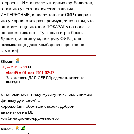
оторвешь. И это после интервью футболистов,
о том что у него тактические занятия
ИНТЕРЕСНЫЕ, и после того как ОИР говорил
что у Карпина как раз преимущество в том, что
он может еще что-то и ПОКАЗАТЬ на поле...а
он все мотиватор....Тут после игр с Локо и
Динамо, многие увидели руку ОИРа, а он
оказываеццо даже Комбарова в центре не
заметил))
Olsson
-
01 дек 2011 02:23
vlad45 » 01 дек 2011 02:43
Захотелось ДЛЯ СЕБЯ(!) сделать какие то
выводы.
), напоминает "пишу музыку или, там, снимаю
фильму для себя"...
хорошо бы побольше старой, доброй
аналитики на ВВ
комбинационно-кружевной хх
vlad45
-