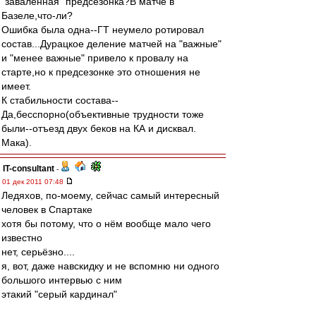
"заваленная" предсезонка?В матче в
Базеле,что-ли?
Ошибка была одна--ГТ неумело ротировал
состав...Дурацкое деление матчей на "важные"
и "менее важные" привело к провалу на
старте,но к предсезонке это отношения не
имеет.
К стабильности состава--
Да,бесспорно(объективные трудности тоже
были--отъезд двух беков на КА и дисквал.
Мака).
IT-consultant
-
01 дек 2011 07:48
Ледяхов, по-моему, сейчас самый интересный
человек в Спартаке
хотя бы потому, что о нём вообще мало чего
известно
нет, серьёзно....
я, вот, даже навскидку и не вспомню ни одного
большого интервью с ним
этакий "серый кардинал"