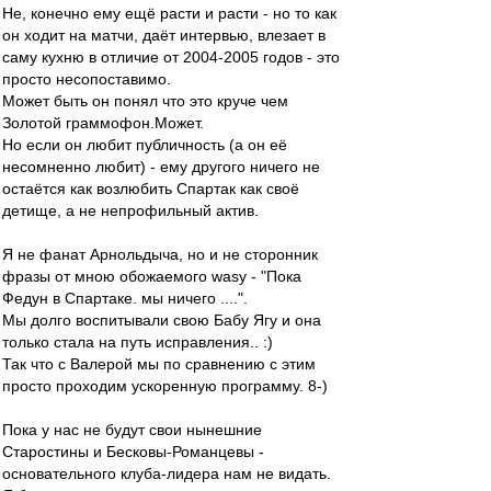
Не, конечно ему ещё расти и расти - но то как
он ходит на матчи, даёт интервью, влезает в
саму кухню в отличие от 2004-2005 годов - это
просто несопоставимо.
Может быть он понял что это круче чем
Золотой граммофон.Может.
Но если он любит публичность (а он её
несомненно любит) - ему другого ничего не
остаётся как возлюбить Спартак как своё
детище, а не непрофильный актив.
Я не фанат Арнольдыча, но и не сторонник
фразы от мною обожаемого wasy - "Пока
Федун в Спартаке. мы ничего ....".
Мы долго воспитывали свою Бабу Ягу и она
только стала на путь исправления.. :)
Так что с Валерой мы по сравнению с этим
просто проходим ускоренную программу. 8-)
Пока у нас не будут свои нынешние
Старостины и Бесковы-Романцевы -
основательного клуба-лидера нам не видать.