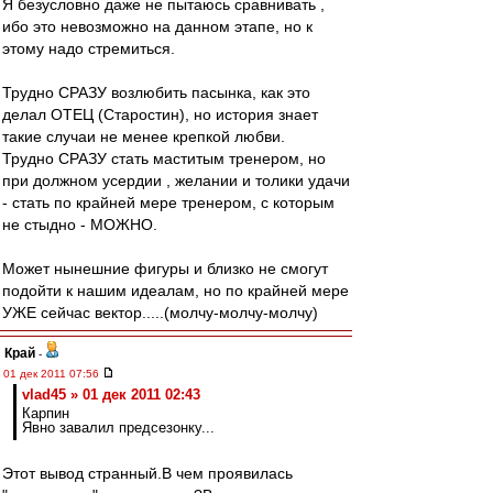
Я безусловно даже не пытаюсь сравнивать ,
ибо это невозможно на данном этапе, но к
этому надо стремиться.
Трудно СРАЗУ возлюбить пасынка, как это
делал ОТЕЦ (Старостин), но история знает
такие случаи не менее крепкой любви.
Трудно СРАЗУ стать маститым тренером, но
при должном усердии , желании и толики удачи
- стать по крайней мере тренером, с которым
не стыдно - МОЖНО.
Может нынешние фигуры и близко не смогут
подойти к нашим идеалам, но по крайней мере
УЖЕ сейчас вектор.....(молчу-молчу-молчу)
Край
-
01 дек 2011 07:56
vlad45 » 01 дек 2011 02:43
Карпин
Явно завалил предсезонку...
Этот вывод странный.В чем проявилась