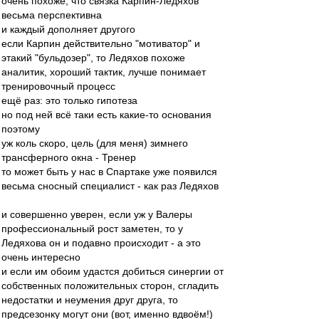
очень похоже, что связка Карпин-Ледяхов
весьма перспективна
и каждый дополняет другого
если Карпин действительно "мотиватор" и
этакий "бульдозер", то Ледяхов похоже
аналитик, хороший тактик, лучше понимает
тренировочный процесс
ещё раз: это только гипотеза
но под ней всё таки есть какие-то основания
поэтому
уж коль скоро, цель (для меня) зимнего
трансферного окна - Тренер
то может быть у нас в Спартаке уже появился
весьма сносный специалист - как раз Ледяхов
и совершенно уверен, если уж у Валеры
профессиональный рост заметен, то у
Ледяхова он и подавно происходит - а это
очень интересно
и если им обоим удастся добиться синергии от
собственных положительных сторон, сгладить
недостатки и неумения друг друга, то
предсезонку могут они (вот, именно вдвоём!)