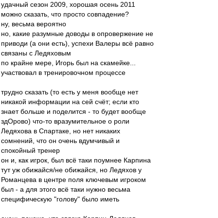
удачный сезон 2009, хорошая осень 2011
можно сказать, что просто совпадение?
ну, весьма вероятно
но, какие разумные доводы в опровержение не
приводи (а они есть), успехи Валеры всё равно
связаны с Ледяховым
по крайне мере, Игорь был на скамейке...
участвовал в тренировочном процессе
трудно сказать (то есть у меня вообще нет
никакой информации на сей счёт; если кто
знает больше и поделится - то будет вообще
здОрово) что-то вразумительное о роли
Ледяхова в Спартаке, но нет никаких
сомнений, что он очень вдумчивый и
спокойный тренер
он и, как игрок, был всё таки поумнее Карпина
тут уж обижайся/не обижайся, но Ледяхов у
Романцева в центре поля ключевым игроком
был - а для этого всё таки нужно весьма
специфическую "голову" было иметь