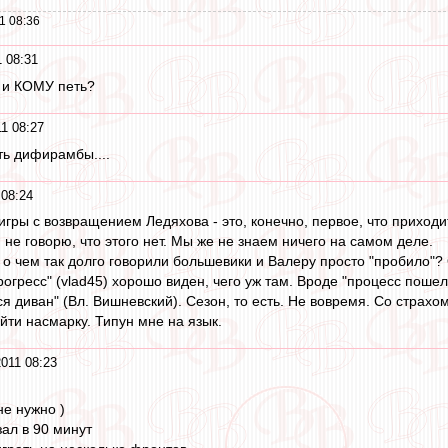
1 08:36
 08:31
 и КОМУ петь?
1 08:27
ть дифирамбы....
 08:24
ры с возвращением Ледяхова - это, конечно, первое, что приходит
к, не говорю, что этого нет. Мы же не знаем ничего на самом деле.
, о чем так долго говорили большевики и Валеру просто "пробило"?
огресс" (vlad45) хорошо виден, чего уж там. Вроде "процесс пошел"
ся диван" (Вл. Вишневский). Сезон, то есть. Не вовремя. Со страх
йти насмарку. Типун мне на язык.
011 08:23
не нужно )
зал в 90 минут