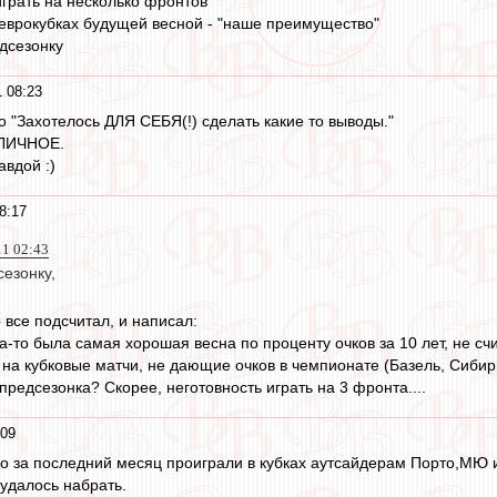
играть на несколько фронтов
 еврокубках будущей весной - "наше преимущество"
дсезонку
 08:23
о "Захотелось ДЛЯ СЕБЯ(!) сделать какие то выводы."
 ЛИЧНОЕ.
авдой :)
8:17
11 02:43
езонку,
 все подсчитал, и написал:
-то была самая хорошая весна по проценту очков за 10 лет, не счи
на кубковые матчи, не дающие очков в чемпионате (Базель, Сибир
предсезонка? Скорее, неготовность играть на 3 фронта....
:09
ько за последний месяц проиграли в кубках аутсайдерам Порто,МЮ и
 удалось набрать.