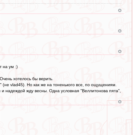
 на ум :)
 Очень хотелось бы верить.
 (не vlad45). Но как же на тоненького все, по ощущениям.
ом и надеждой жду весны. Одна условная "Веллитонова пята",