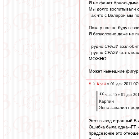
Я не фанат Арнольдыча, 
Мы долго воспитывали св
Так что с Валерой мы п
Пока у нас не будут св
Я безусловно даже не п
Трудно СРАЗУ возлюбить
Трудно СРАЗУ стать мас
МОЖНО.
Может нынешние фигуры 
#
Край
» 01 дек 2011 07
vlad45 » 01 дек 20
Карпин
Явно завалил предс
Этот вывод странный.В 
Ошибка была одна--ГТ н
предсезонке это отноше