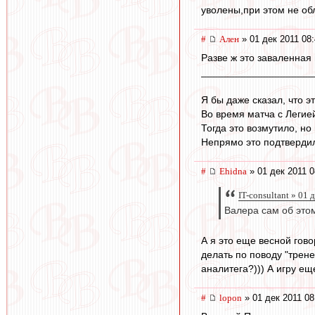
уволены,при этом не об
#
Ален
» 01 дек 2011 08
Разве ж это заваленная 
____________________
Я бы даже сказал, что э
Во время матча с Легие
Тогда это возмутило, но
Непрямо это подтвердил
#
Ehidna
» 01 дек 2011 0
IT-consultant » 01 
Валера сам об этом
А я это еще весной гов
делать по поводу "трене
аналитега?))) А игру ещ
#
lopon
» 01 дек 2011 08