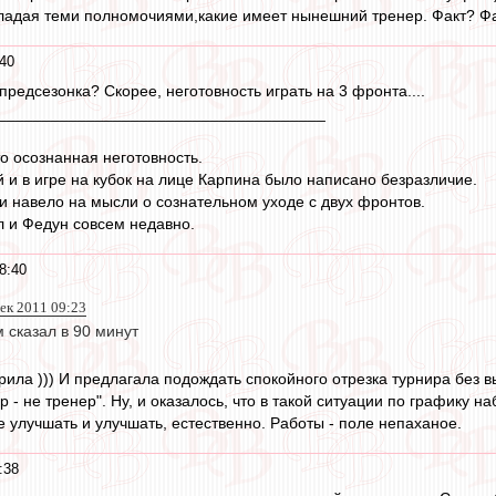
ладая теми полномочиями,какие имеет нынешний тренер. Факт? Факт
:40
предсезонка? Скорее, неготовность играть на 3 фронта....
_____________________________________
то осознанная неготовность.
й и в игре на кубок на лице Карпина было написано безразличие.
 и навело на мысли о сознательном уходе с двух фронтов.
 и Федун совсем недавно.
8:40
дек 2011 09:23
 сказал в 90 минут
орила ))) И предлагала подождать спокойного отрезка турнира без 
р - не тренер". Ну, и оказалось, что в такой ситуации по графику н
е улучшать и улучшать, естественно. Работы - поле непаханое.
:38