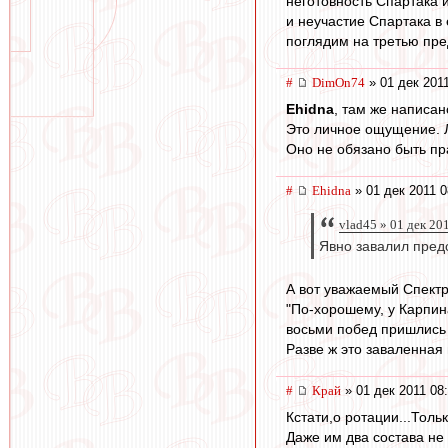
неготовность Спартака 
и неучастие Спартака в
поглядим на третью пре
#
DimOn74
» 01 дек 2011
Ehidna
, там же написан
Это личное ощущение.
Оно не обязано быть пр
#
Ehidna
» 01 дек 2011 0
vlad45 » 01 дек 20
Явно завалил предс
А вот уважаемый Спектр
"По-хорошему, у Карпина
восьми побед пришлись 
Разве ж это заваленная 
#
Край
» 01 дек 2011 08
Кстати,о ротации...Тол
Даже им два состава не