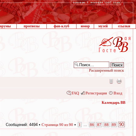
орумы
прогнозы
фан-клуб
юмор
музей
ссылки
Расширенный поиск
FAQ
Регистрация
Вход
Календарь ВВ
90
Сообщений: 4494 •
Страница
90
из
90
•
1
...
86
87
88
89