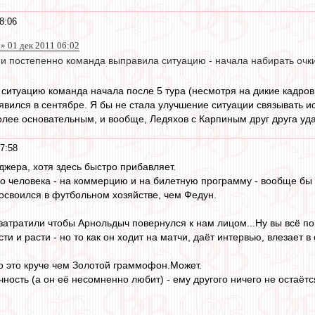
8:06
 » 01 дек 2011 06:02
 и постепенно команда выправила ситуацию - начала набирать оч
ситуацию команда начала после 5 тура (несмотря на дикие кадров
явился в сентябре. Я бы не стала улучшение ситуации связывать и
олее основательным, и вообще, Ледяхов с Карпиным друг друга уда
7:58
джера, хотя здесь быстро прибавляет.
 человека - на коммерцию и на билетную программу - вообще бы 
освоился в футбольном хозяйстве, чем Федун.
затратили чтобы Арнольдыч повернулся к нам лицом...Ну вы всё по
ти и расти - но то как он ходит на матчи, даёт интервью, влезает в
о это круче чем Золотой граммофон.Может.
ность (а он её несомненно любит) - ему другого ничего не остаётс