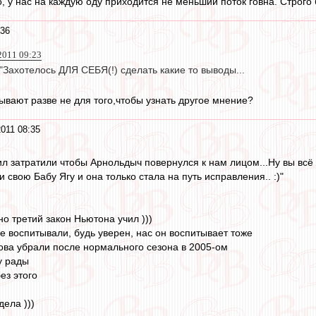
, у нас на каждую оду приходится не меньший поток говна. Строго 
:36
2011 09:23
 "Захотелось ДЛЯ СЕБЯ(!) сделать какие то выводы...
ывают разве не для того,чтобы узнать другое мнение?
011 08:35
ил затратили чтобы Арнольдыч повернулся к нам лицом...Ну вы всё 
и свою Бабу Ягу и она только стала на путь исправления.. :)"
но третий закон Ньютона учил )))
е воспитывали, будь уверен, нас он воспитывает тоже
кова убрали после нормального сезона в 2005-ом
у рады
ез этого
дела )))