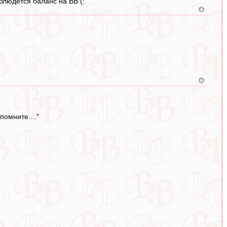
блюдется баланс на ВВ (:
помните...."