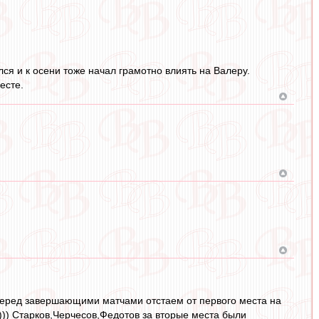
лся и к осени тоже начал грамотно влиять на Валеру.
есте.
? Перед завершающими матчами отстаем от первого места на
))) Старков,Черчесов,Федотов за вторые места были