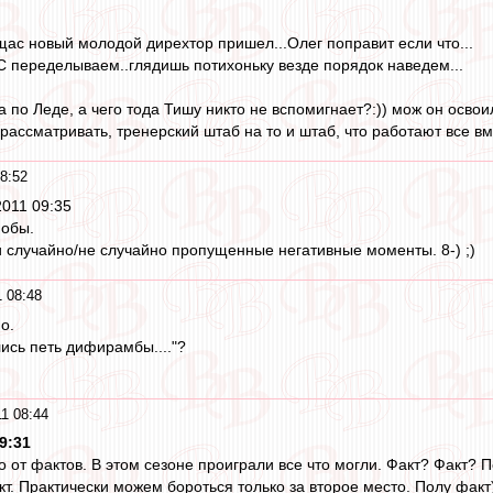
 щас новый молодой дирехтор пришел...Олег поправит если что...
 переделываем..глядишь потихоньку везде порядок наведем...
а по Леде, а чего тода Тишу никто не вспомигнает?:)) мож он освои
рассматривать, тренерский штаб на то и штаб, что работают все вм
8:52
 2011 09:35
фобы.
 случайно/не случайно пропущенные негативные моменты. 8-) ;)
 08:48
о.
ились петь дифирамбы...."?
1 08:44
9:31
о от фактов. В этом сезоне проиграли все что могли. Факт? Факт
кт. Практически можем бороться только за второе место. Полу факт