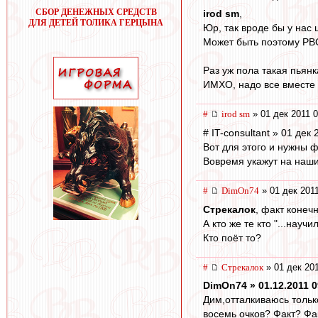
СБОР ДЕНЕЖНЫХ СРЕДСТВ
irod sm
,
ДЛЯ ДЕТЕЙ ТОЛИКА ГЕРЦЫНА
Юр, так вроде бы у нас
Может быть поэтому РВС
Раз уж пола такая пьянк
ИМХО, надо все вместе 
#
irod sm
» 01 дек 2011 0
# IT-consultant » 01 дек
Вот для этого и нужны 
Вовремя укажут на наши
#
DimOn74
» 01 дек 2011
Стрекалок
, факт конечн
А кто же те кто "...науч
Кто поёт то?
#
Стрекалок
» 01 дек 201
DimOn74 » 01.12.2011 0
Дим,отталкиваюсь тольк
восемь очков? Факт? Фа