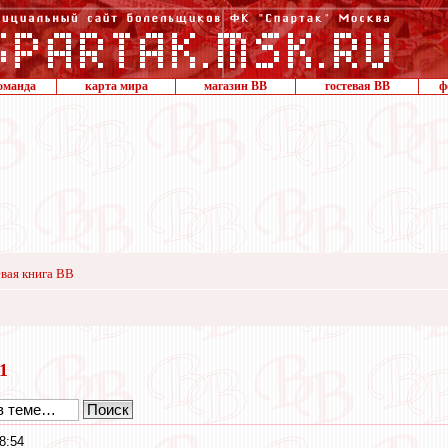
оманда
карта мира
магазин ВВ
гостевая ВВ
ф
вая книга ВВ
11
8:54