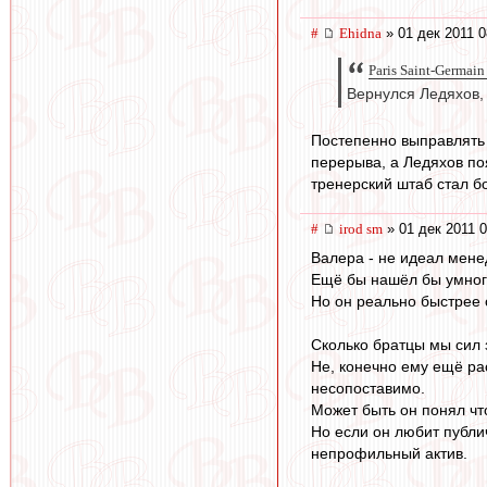
#
Ehidna
» 01 дек 2011 0
Paris Saint-Germain
Вернулся Ледяхов,
Постепенно выправлять 
перерыва, а Ледяхов по
тренерский штаб стал б
#
irod sm
» 01 дек 2011 0
Валера - не идеал мене
Ещё бы нашёл бы умного
Но он реально быстрее 
Сколько братцы мы сил 
Не, конечно ему ещё рас
несопоставимо.
Может быть он понял чт
Но если он любит публич
непрофильный актив.