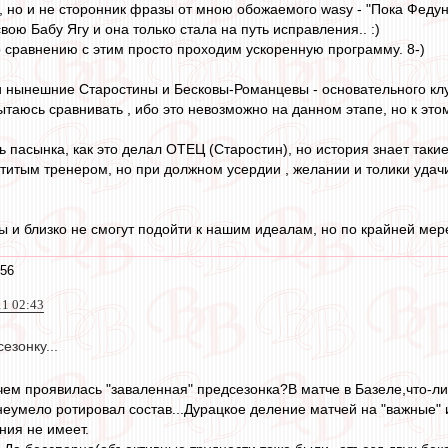
но и не сторонник фразы от мною обожаемого wasy - "Пока Федун в
ою Бабу Ягу и она только стала на путь исправления.. :)
о сравнению с этим просто проходим ускоренную программу. 8-)
ои нынешние Старостины и Бесковы-Романцевы - основательного кл
ытаюсь сравнивать , ибо это невозможно на данном этапе, но к это
 пасынка, как это делал ОТЕЦ (Старостин), но история знает таки
титым тренером, но при должном усердии , желании и толики удачи 
и близко не смогут подойти к нашим идеалам, но по крайней мере
:56
11 02:43
езонку...
чем проявилась "заваленная" предсезонка?В матче в Базеле,что-л
еумело ротировал состав...Дурацкое деление матчей на "важные" и
ния не имеет.