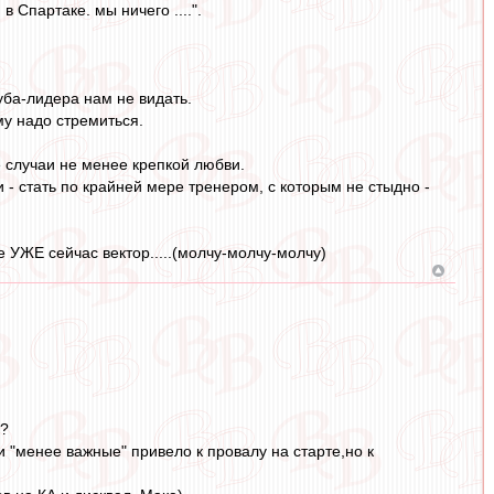
 Спартаке. мы ничего ....".
уба-лидера нам не видать.
му надо стремиться.
е случаи не менее крепкой любви.
- стать по крайней мере тренером, с которым не стыдно -
 УЖЕ сейчас вектор.....(молчу-молчу-молчу)
и?
 "менее важные" привело к провалу на старте,но к