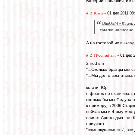
Валерий Павлович, имхо
#
Край
» 01 дек 2011 08
DimOn74 » 01 дек 
.. там же написано
А на гостевой их выклад
#
IT-consultant
» 01 дек 2
2 irod sm
"...Сколько братцы мы с
"...Мы долго воспитывал
кстати, Юр
я фезтех не оканчивал, 
сколько бы мы Федуна н
к примеру, в 2006 Стар
сейчас мы и 4-ому мест
влияет Арнольдыч - не б
приучает
"самоокупаемость", все 