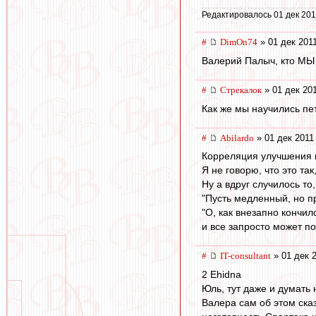
Редактировалось 01 дек 201
#
DimOn74
» 01 дек 2011
Валерий Палыч, кто МЫ
#
Стрекалок
» 01 дек 201
Как же мы научились пе
#
Abilardo
» 01 дек 2011
Корреляция улучшения иг
Я не говорю, что это та
Ну а вдруг случилось то
"Пусть медленный, но пр
"О, как внезапно кончил
и все запросто может по
#
IT-consultant
» 01 дек 2
2 Ehidna
Юль, тут даже и думать 
Валера сам об этом ска