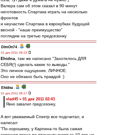
Валера сам об этом сказал в 90 минут
неготовность Спартака играть на несколько
фронтов
и неучастие Спартака в еврокубках будущей
весной - "наше преимущество"
поглядим на третью предсезонку
DimOn74
-
01 дек 2011 08:23
Ehidna
, там же написано "Захотелось ДЛЯ
СЕБЯ(!) сделать какие то выводы."
Это личное ощущение. ЛИЧНОЕ.
Оно не обязано быть правдой :)
Ehidna
-
01 дек 2011 08:17
vlad45 » 01 дек 2011 02:43
Явно завалил предсезонку,
А вот уважаемый Спектр все подсчитал, и
написал:
"По-хорошему, у Карпина-то была самая
хорошая весна по проценту очков за 10 лет, не