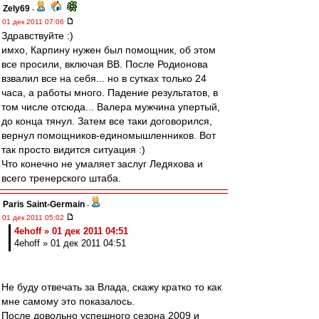
Zely69
-
01 дек 2011 07:06
Здравствуйте :)
имхо, Карпину нужен был помощник, об этом
все просили, включая ВВ. После Родионова
взвалил все на себя... но в сутках только 24
часа, а работы много. Падение результатов, в
том числе отсюда... Валера мужчина упертый,
до конца тянул. Затем все таки договорился,
вернул помощников-единомышленников. Вот
так просто видится ситуация :)
Что конечно не умаляет заслуг Ледяхова и
всего тренерского штаба.
Paris Saint-Germain
-
01 дек 2011 05:02
4ehoff » 01 дек 2011 04:51
4ehoff » 01 дек 2011 04:51
Не буду отвечать за Влада, скажу кратко то как
мне самому это показалось.
После довольно успешного сезона 2009 и