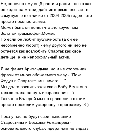
Не, конечно ему ещё расти и расти - но то как
он ходит на матчи, даёт интервью, влезает в
саму кухню в отличие от 2004-2005 годов - это
просто несопоставимо.
Может быть он понял что это круче чем
Золотой граммофон.Может.
Но если он любит публичность (а он её
несомненно любит) - ему другого ничего не
остаётся как возлюбить Спартак как своё
детище, а не непрофильный актив.
Я не фанат Арнольдыча, но и не сторонник
фразы от мною обожаемого wasy - "Пока
Федун в Спартаке. мы ничего ....".
Мы долго воспитывали свою Бабу Ягу и она
только стала на путь исправления.. :)
Так что с Валерой мы по сравнению с этим
просто проходим ускоренную программу. 8-)
Пока у нас не будут свои нынешние
Старостины и Бесковы-Романцевы -
основательного клуба-лидера нам не видать.