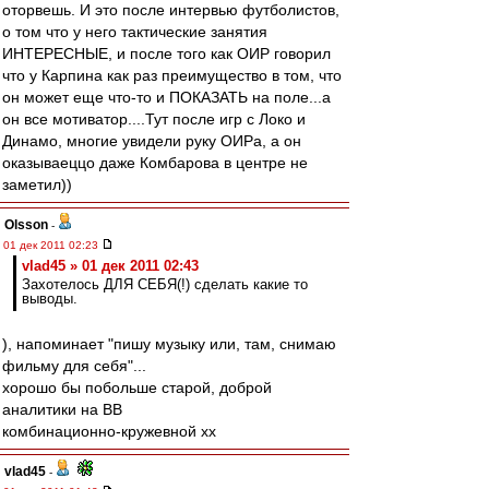
оторвешь. И это после интервью футболистов,
о том что у него тактические занятия
ИНТЕРЕСНЫЕ, и после того как ОИР говорил
что у Карпина как раз преимущество в том, что
он может еще что-то и ПОКАЗАТЬ на поле...а
он все мотиватор....Тут после игр с Локо и
Динамо, многие увидели руку ОИРа, а он
оказываеццо даже Комбарова в центре не
заметил))
Olsson
-
01 дек 2011 02:23
vlad45 » 01 дек 2011 02:43
Захотелось ДЛЯ СЕБЯ(!) сделать какие то
выводы.
), напоминает "пишу музыку или, там, снимаю
фильму для себя"...
хорошо бы побольше старой, доброй
аналитики на ВВ
комбинационно-кружевной хх
vlad45
-