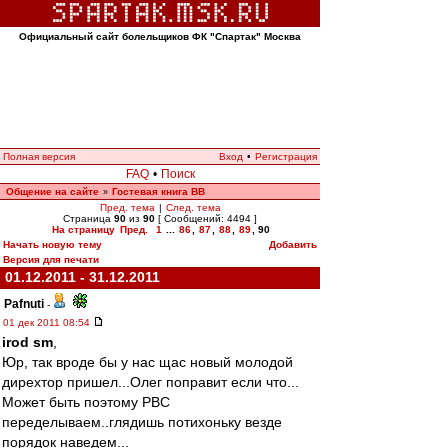
Официальный сайт болельщиков ФК "Спартак" Москва
Полная версия
Вход
•
Регистрация
FAQ
•
Поиск
Общение на сайте
Гостевая книга ВВ
»
Пред. тема
|
След. тема
Страница
90
из
90
[ Сообщений: 4494 ]
На страницу
Пред.
1
...
86
,
87
,
88
,
89
,
90
Начать новую тему
Добавить
Версия для печати
01.12.2011 - 31.12.2011
Pafnuti
-
01 дек 2011 08:54
irod sm
,
Юр, так вроде бы у нас щас новый молодой
дирехтор пришел...Олег поправит если что...
Может быть поэтому РВС
переделываем..глядишь потихоньку везде
порядок наведем...