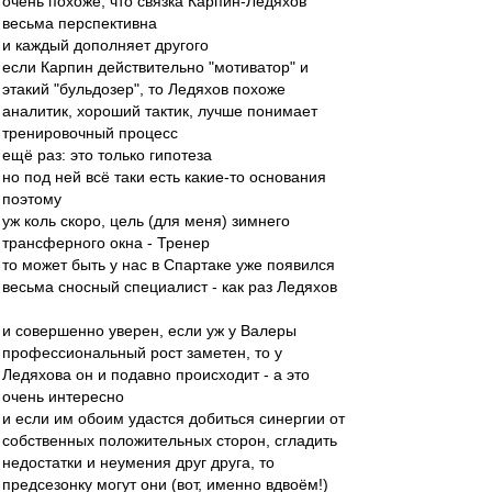
очень похоже, что связка Карпин-Ледяхов
весьма перспективна
и каждый дополняет другого
если Карпин действительно "мотиватор" и
этакий "бульдозер", то Ледяхов похоже
аналитик, хороший тактик, лучше понимает
тренировочный процесс
ещё раз: это только гипотеза
но под ней всё таки есть какие-то основания
поэтому
уж коль скоро, цель (для меня) зимнего
трансферного окна - Тренер
то может быть у нас в Спартаке уже появился
весьма сносный специалист - как раз Ледяхов
и совершенно уверен, если уж у Валеры
профессиональный рост заметен, то у
Ледяхова он и подавно происходит - а это
очень интересно
и если им обоим удастся добиться синергии от
собственных положительных сторон, сгладить
недостатки и неумения друг друга, то
предсезонку могут они (вот, именно вдвоём!)