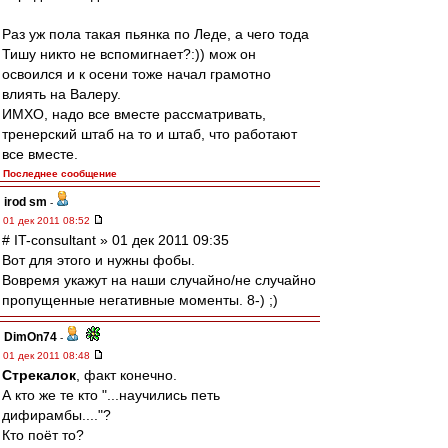
Раз уж пола такая пьянка по Леде, а чего тода
Тишу никто не вспомигнает?:)) мож он
освоился и к осени тоже начал грамотно
влиять на Валеру.
ИМХО, надо все вместе рассматривать,
тренерский штаб на то и штаб, что работают
все вместе.
Последнее сообщение
irod sm
-
01 дек 2011 08:52
# IT-consultant » 01 дек 2011 09:35
Вот для этого и нужны фобы.
Вовремя укажут на наши случайно/не случайно
пропущенные негативные моменты. 8-) ;)
DimOn74
-
01 дек 2011 08:48
Стрекалок
, факт конечно.
А кто же те кто "...научились петь
дифирамбы...."?
Кто поёт то?