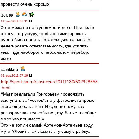
провести очень хорошо
Zely69
-
01 дек 2011 07:31
Хотя может и не в упрямости дело. Пришел в
готовую структуру, чтобы оптимизировать
нужно было понять на каком участке можно
делегировать ответственность, где усилить,
кем... где наоборот с персоналом перебор.
имхо
samMara
-
01 дек 2011 07:26
http://sport.ria.ru/russoccer/20111130/502928558
.html
//Мы предлагали Григорьеву продолжить
выступать за "Ростов", но у футболиста кроме
этого еще есть агент. И судя по тому, как
разворачиваются события, футболист вообще
мало что понимает..//
Это не тот ли самый Артемов-Артемьев воду
мутит?Ловит , так сказать , ту самую рыбку...