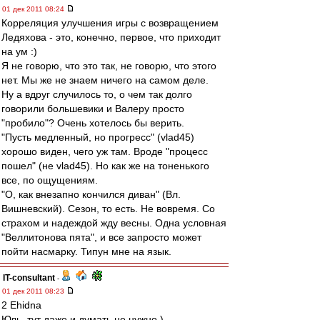
01 дек 2011 08:24
Корреляция улучшения игры с возвращением
Ледяхова - это, конечно, первое, что приходит
на ум :)
Я не говорю, что это так, не говорю, что этого
нет. Мы же не знаем ничего на самом деле.
Ну а вдруг случилось то, о чем так долго
говорили большевики и Валеру просто
"пробило"? Очень хотелось бы верить.
"Пусть медленный, но прогресс" (vlad45)
хорошо виден, чего уж там. Вроде "процесс
пошел" (не vlad45). Но как же на тоненького
все, по ощущениям.
"О, как внезапно кончился диван" (Вл.
Вишневский). Сезон, то есть. Не вовремя. Со
страхом и надеждой жду весны. Одна условная
"Веллитонова пята", и все запросто может
пойти насмарку. Типун мне на язык.
IT-consultant
-
01 дек 2011 08:23
2 Ehidna
Юль, тут даже и думать не нужно )