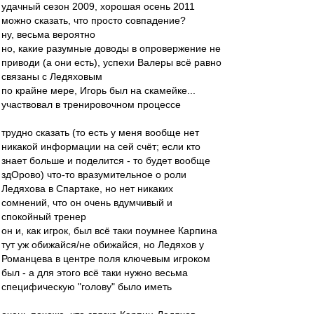
удачный сезон 2009, хорошая осень 2011
можно сказать, что просто совпадение?
ну, весьма вероятно
но, какие разумные доводы в опровержение не
приводи (а они есть), успехи Валеры всё равно
связаны с Ледяховым
по крайне мере, Игорь был на скамейке...
участвовал в тренировочном процессе
трудно сказать (то есть у меня вообще нет
никакой информации на сей счёт; если кто
знает больше и поделится - то будет вообще
здОрово) что-то вразумительное о роли
Ледяхова в Спартаке, но нет никаких
сомнений, что он очень вдумчивый и
спокойный тренер
он и, как игрок, был всё таки поумнее Карпина
тут уж обижайся/не обижайся, но Ледяхов у
Романцева в центре поля ключевым игроком
был - а для этого всё таки нужно весьма
специфическую "голову" было иметь