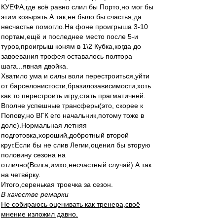
КУЕФА,где всё равно слил бы Порто,но мог бы
этим козырять.А так,не было бы счастья,да
несчастье помогло.На фоне проигрыша 3-10
портам,ещё и последнее место после 5-и
туров,проигрыш коням в 1\2 Кубка,когда до
завоевания трофея оставалось полтора
шага...явная двойка.
Хватило ума и силы воли перестроиться,уйти
от барселонистости,бразилозависимости,хоть
как то перестроить игру,стать прагматичней.
Вполне успешные трансферы(это, скорее к
Попову,но ВГК его начальник,потому тоже в
доле).Нормальная летняя
подготовка,хороший,добротный второй
круг.Если бы не слив Легии,оценил бы вторую
половину сезона на
отлично(Волга,имхо,несчастный случай).А так
на четвёрку.
Итого,серенькая троечка за сезон.
В качестве ремарки
Не собираюсь оценивать как тренера,своё
мнение изложил давно.