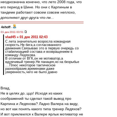
неоднозначна конечно, что лето 2008 года, что
его период в Шине. Но они с Карпиным в
тандеме работают совсем совсем неплохо,
дополняют друг-друга что-ли...
4ehoff
-
01 дек 2011 03:51
vlad45 » 01 дек 2011 02:43
С лета значительно возросла командная
скорость.Не бега,а согласованного
движения.Связываю это в первую очередь со
стабилизацией состава и возвращением в
команду Ледяхова.
В отличии от ВГК,он не мотиватор,а
вдумчивый тренер.Не панацея,но на безрыбье
....Плюс некоторое тактическое
разнообразие,временами даже
уверенность,чего не было давно
Влад,
Не в целях до..ццо! Исходя из каких
соображений ты сделал такой вывод про
Карпина и Ледяхова? Ладно Валера на виду,
но вот как понять какого типа тренер Ледяхов?
И вот приклеился к Валере ярлык мотиватор не