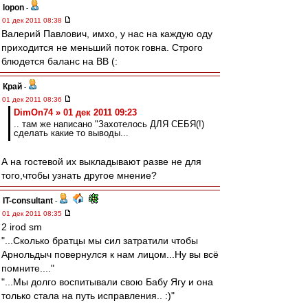
lopon
-
01 дек 2011 08:38
Валерий Павлович, имхо, у нас на каждую оду
приходится не меньший поток говна. Строго
блюдется баланс на ВВ (:
Край
-
01 дек 2011 08:36
DimOn74 » 01 дек 2011 09:23
.. там же написано "Захотелось ДЛЯ СЕБЯ(!)
сделать какие то выводы...
А на гостевой их выкладывают разве не для
того,чтобы узнать другое мнение?
IT-consultant
-
01 дек 2011 08:35
2 irod sm
"...Сколько братцы мы сил затратили чтобы
Арнольдыч повернулся к нам лицом...Ну вы всё
помните...."
"...Мы долго воспитывали свою Бабу Ягу и она
только стала на путь исправления.. :)"