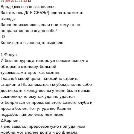
01 дек 2011 01:43
Вроде,как сезон закончился.
Захотелось ДЛЯ СЕБЯ(!) сделать какие то
выводы.
Заранее извиняюсь,если они кому то не
понравятся,но я ж для себя!-
:D
Короче,что выросло,то выросло.
1.Федун.
И был не дурак,а теперь уж совсем ясно,что
обтерся в околофутбольной
тусовке,заматерел,как хозяин.
Главной своей цели - спокойно строить
стадион и НЕ заниматься клубом,вполне себе
достиг,хотя к концу весны у меня были явные
сомнения,что ему так удачно удастся
отбояриться от провалов этого самого клуба и
ярости болел.Но тут удачно Карпин
подсобил...впрочем,о нем ниже.
2.Карпин.
Явно завалил предсезонку,но при удачном
жребии,мог вполне дойти и до финала