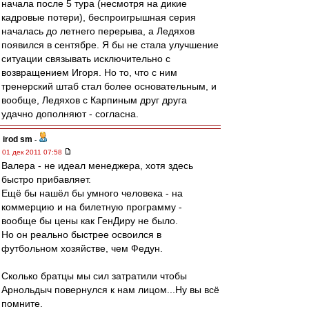
начала после 5 тура (несмотря на дикие
кадровые потери), беспроигрышная серия
началась до летнего перерыва, а Ледяхов
появился в сентябре. Я бы не стала улучшение
ситуации связывать исключительно с
возвращением Игоря. Но то, что с ним
тренерский штаб стал более основательным, и
вообще, Ледяхов с Карпиным друг друга
удачно дополняют - согласна.
irod sm
-
01 дек 2011 07:58
Валера - не идеал менеджера, хотя здесь
быстро прибавляет.
Ещё бы нашёл бы умного человека - на
коммерцию и на билетную программу -
вообще бы цены как ГенДиру не было.
Но он реально быстрее освоился в
футбольном хозяйстве, чем Федун.
Сколько братцы мы сил затратили чтобы
Арнольдыч повернулся к нам лицом...Ну вы всё
помните.