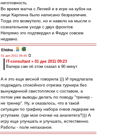
неготовность.
Во время матча с Легией и в игре на кубок на
лице Карпина было написано безразличие.
Тогда это возмутило, но и навело на мысли о
сознательном уходе с двух фронтов.
Непрямо это подтвердил и Федун совсем
недавно.
Ehidna
-
01 дек 2011 08:40
IT-consultant » 01 дек 2011 09:23
Валера сам об этом сказал в 90 минут
А я это еще весной говорила ))) И предлагала
подождать спокойного отрезка турнира без
вынужденной свистопляски с составом, а
потом уже выводы делать по поводу "тренер -
не тренер". Ну, и оказалось, что в такой
ситуации по графику набора очков лидерам не
уступаем. (где мои очочки на аналитега?))) А
игру еще улучшать и улучшать, естественно.
Работы - поле непаханое.