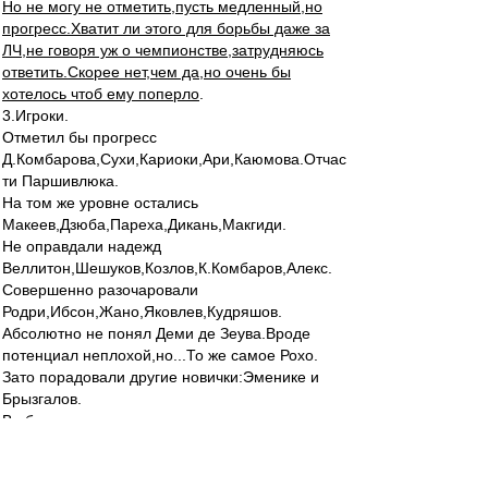
Но не могу не отметить,пусть медленный,но
прогресс.Хватит ли этого для борьбы даже за
ЛЧ,не говоря уж о чемпионстве,затрудняюсь
ответить.Скорее нет,чем да,но очень бы
хотелось чтоб ему поперло
.
3.Игроки.
Отметил бы прогресс
Д.Комбарова,Сухи,Кариоки,Ари,Каюмова.Отчас
ти Паршивлюка.
На том же уровне остались
Макеев,Дзюба,Пареха,Дикань,Макгиди.
Не оправдали надежд
Веллитон,Шешуков,Козлов,К.Комбаров,Алекс.
Совершенно разочаровали
Родри,Ибсон,Жано,Яковлев,Кудряшов.
Абсолютно не понял Деми де Зеува.Вроде
потенциал неплохой,но...То же самое Рохо.
Зато порадовали другие новички:Эменике и
Брызгалов.
В общем,очень неровно,тоже не выше троечки
.Хотя по потенциалу и мастерству,эта команда
ни в чем не уступает ни коням,ни Зениту,ни
Рубину.Только в сыгранности и постановке