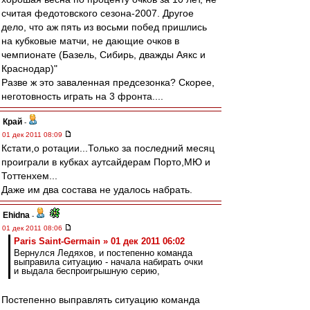
считая федотовского сезона-2007. Другое
дело, что аж пять из восьми побед пришлись
на кубковые матчи, не дающие очков в
чемпионате (Базель, Сибирь, дважды Аякс и
Краснодар)"
Разве ж это заваленная предсезонка? Скорее,
неготовность играть на 3 фронта....
Край
-
01 дек 2011 08:09
Кстати,о ротации...Только за последний месяц
проиграли в кубках аутсайдерам Порто,МЮ и
Тоттенхем...
Даже им два состава не удалось набрать.
Ehidna
-
01 дек 2011 08:06
Paris Saint-Germain » 01 дек 2011 06:02
Вернулся Ледяхов, и постепенно команда
выправила ситуацию - начала набирать очки
и выдала беспроигрышную серию,
Постепенно выправлять ситуацию команда