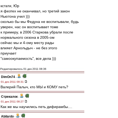
кстати, Юр
я фезтех не оканчивал, но третий закон
Ньютона учил )))
сколько бы мы Федуна не воспитывали, будь
уверен, нас он воспитывает тоже
к примеру, в 2006 Старкова убрали после
нормального сезона в 2005-ом
сейчас мы и 4-ому месту рады
влияет Арнольдыч - не без этого
приучает
"самоокупаемость", все дела )))
Редактировалось 01 дек 2011 08:36
DimOn74
-
01 дек 2011 08:31
Валерий Палыч, кто МЫ и КОМУ петь?
Стрекалок
-
01 дек 2011 08:27
Как же мы научились петь дифирамбы....
Abilardo
-