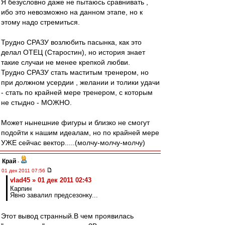
Я безусловно даже не пытаюсь сравнивать ,
ибо это невозможно на данном этапе, но к
этому надо стремиться.
Трудно СРАЗУ возлюбить пасынка, как это
делал ОТЕЦ (Старостин), но история знает
такие случаи не менее крепкой любви.
Трудно СРАЗУ стать маститым тренером, но
при должном усердии , желании и толики удачи
- стать по крайней мере тренером, с которым
не стыдно - МОЖНО.
Может нынешние фигуры и близко не смогут
подойти к нашим идеалам, но по крайней мере
УЖЕ сейчас вектор.....(молчу-молчу-молчу)
Край
-
01 дек 2011 07:56
vlad45 » 01 дек 2011 02:43
Карпин
Явно завалил предсезонку...
Этот вывод странный.В чем проявилась