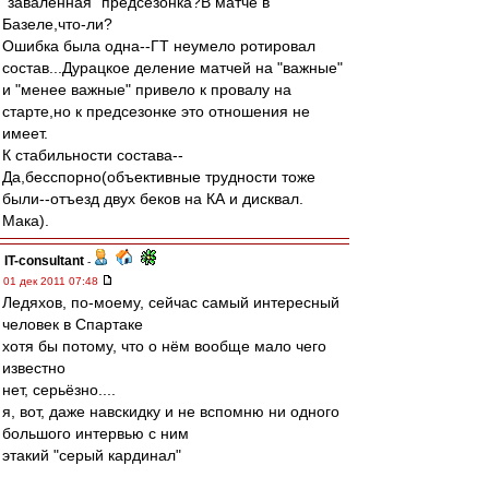
"заваленная" предсезонка?В матче в
Базеле,что-ли?
Ошибка была одна--ГТ неумело ротировал
состав...Дурацкое деление матчей на "важные"
и "менее важные" привело к провалу на
старте,но к предсезонке это отношения не
имеет.
К стабильности состава--
Да,бесспорно(объективные трудности тоже
были--отъезд двух беков на КА и дисквал.
Мака).
IT-consultant
-
01 дек 2011 07:48
Ледяхов, по-моему, сейчас самый интересный
человек в Спартаке
хотя бы потому, что о нём вообще мало чего
известно
нет, серьёзно....
я, вот, даже навскидку и не вспомню ни одного
большого интервью с ним
этакий "серый кардинал"