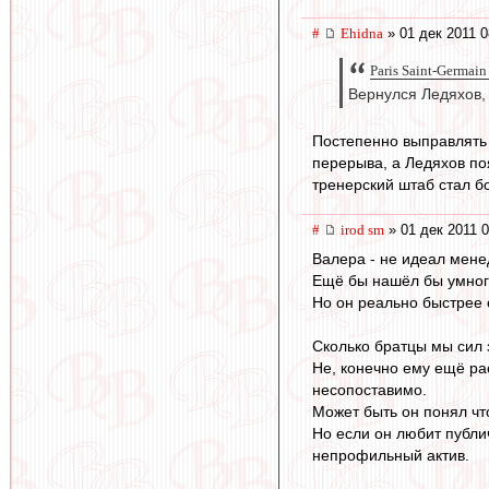
#
Ehidna
» 01 дек 2011 0
Paris Saint-Germain
Вернулся Ледяхов,
Постепенно выправлять 
перерыва, а Ледяхов по
тренерский штаб стал б
#
irod sm
» 01 дек 2011 0
Валера - не идеал мене
Ещё бы нашёл бы умного
Но он реально быстрее 
Сколько братцы мы сил 
Не, конечно ему ещё рас
несопоставимо.
Может быть он понял чт
Но если он любит публич
непрофильный актив.