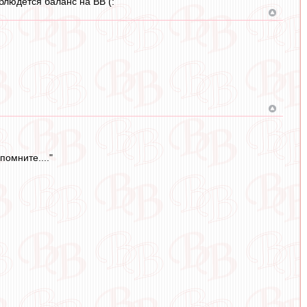
блюдется баланс на ВВ (:
помните...."