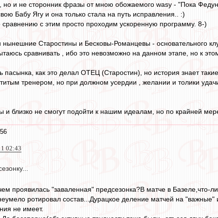
но и не сторонник фразы от мною обожаемого wasy - "Пока Федун в
ою Бабу Ягу и она только стала на путь исправления.. :)
о сравнению с этим просто проходим ускоренную программу. 8-)
ои нынешние Старостины и Бесковы-Романцевы - основательного кл
ытаюсь сравнивать , ибо это невозможно на данном этапе, но к это
 пасынка, как это делал ОТЕЦ (Старостин), но история знает таки
титым тренером, но при должном усердии , желании и толики удачи 
и близко не смогут подойти к нашим идеалам, но по крайней мере
:56
11 02:43
езонку...
чем проявилась "заваленная" предсезонка?В матче в Базеле,что-л
еумело ротировал состав...Дурацкое деление матчей на "важные" и
ния не имеет.