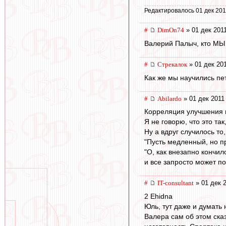
Редактировалось 01 дек 201
#
DimOn74
» 01 дек 2011
Валерий Палыч, кто МЫ
#
Стрекалок
» 01 дек 201
Как же мы научились пе
#
Abilardo
» 01 дек 2011
Корреляция улучшения иг
Я не говорю, что это та
Ну а вдруг случилось то
"Пусть медленный, но пр
"О, как внезапно кончил
и все запросто может по
#
IT-consultant
» 01 дек 2
2 Ehidna
Юль, тут даже и думать 
Валера сам об этом ска