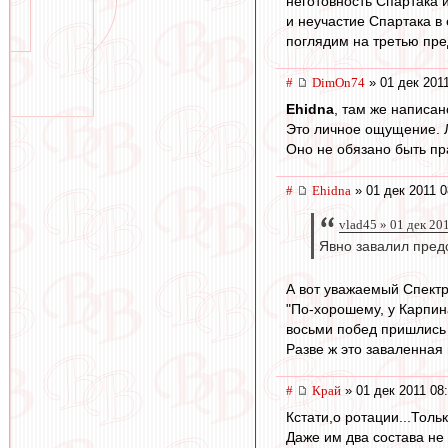
неготовность Спартака 
и неучастие Спартака в
поглядим на третью пре
#
DimOn74
» 01 дек 2011
Ehidna
, там же написан
Это личное ощущение.
Оно не обязано быть пр
#
Ehidna
» 01 дек 2011 0
vlad45 » 01 дек 20
Явно завалил предс
А вот уважаемый Спектр
"По-хорошему, у Карпина
восьми побед пришлись 
Разве ж это заваленная 
#
Край
» 01 дек 2011 08
Кстати,о ротации...Тол
Даже им два состава не