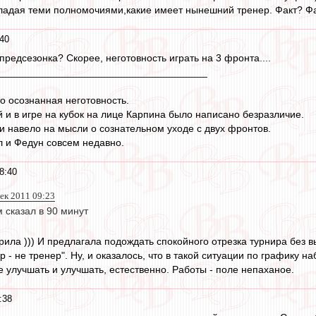
ладая теми полномочиями,какие имеет нынешний тренер. Факт? Факт
:40
предсезонка? Скорее, неготовность играть на 3 фронта....
_____________________________________
то осознанная неготовность.
й и в игре на кубок на лице Карпина было написано безразличие.
 и навело на мысли о сознательном уходе с двух фронтов.
 и Федун совсем недавно.
8:40
дек 2011 09:23
 сказал в 90 минут
орила ))) И предлагала подождать спокойного отрезка турнира без 
р - не тренер". Ну, и оказалось, что в такой ситуации по графику н
е улучшать и улучшать, естественно. Работы - поле непаханое.
:38