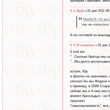
Валерий Павлович, имхо
#
Край
» 01 дек 2011 08
DimOn74 » 01 дек 
.. там же написано
А на гостевой их выклад
#
IT-consultant
» 01 дек 2
2 irod sm
"...Сколько братцы мы с
"...Мы долго воспитывал
кстати, Юр
я фезтех не оканчивал, 
сколько бы мы Федуна н
к примеру, в 2006 Стар
сейчас мы и 4-ому мест
влияет Арнольдыч - не б
приучает
"самоокупаемость", все 