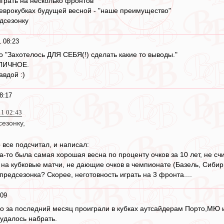
играть на несколько фронтов
 еврокубках будущей весной - "наше преимущество"
дсезонку
 08:23
о "Захотелось ДЛЯ СЕБЯ(!) сделать какие то выводы."
 ЛИЧНОЕ.
авдой :)
8:17
11 02:43
езонку,
 все подсчитал, и написал:
-то была самая хорошая весна по проценту очков за 10 лет, не счи
на кубковые матчи, не дающие очков в чемпионате (Базель, Сибир
предсезонка? Скорее, неготовность играть на 3 фронта....
:09
ько за последний месяц проиграли в кубках аутсайдерам Порто,МЮ и
 удалось набрать.