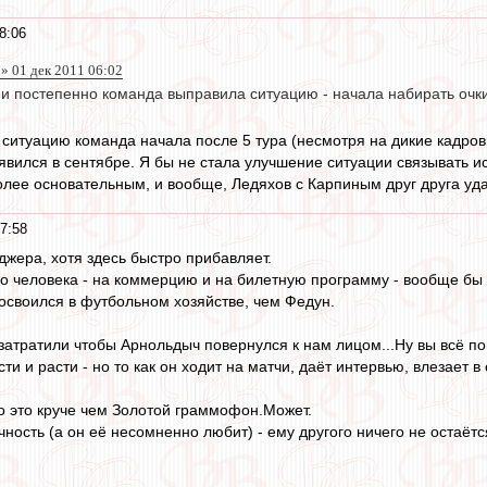
8:06
 » 01 дек 2011 06:02
 и постепенно команда выправила ситуацию - начала набирать оч
ситуацию команда начала после 5 тура (несмотря на дикие кадров
явился в сентябре. Я бы не стала улучшение ситуации связывать и
олее основательным, и вообще, Ледяхов с Карпиным друг друга уда
7:58
джера, хотя здесь быстро прибавляет.
 человека - на коммерцию и на билетную программу - вообще бы 
освоился в футбольном хозяйстве, чем Федун.
затратили чтобы Арнольдыч повернулся к нам лицом...Ну вы всё по
ти и расти - но то как он ходит на матчи, даёт интервью, влезает в
о это круче чем Золотой граммофон.Может.
ность (а он её несомненно любит) - ему другого ничего не остаётс