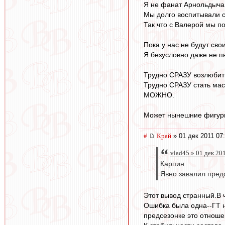
Я не фанат Арнольдыча, 
Мы долго воспитывали св
Так что с Валерой мы п
Пока у нас не будут св
Я безусловно даже не п
Трудно СРАЗУ возлюбить
Трудно СРАЗУ стать мас
МОЖНО.
Может нынешние фигуры 
#
Край
» 01 дек 2011 07
vlad45 » 01 дек 20
Карпин
Явно завалил предс
Этот вывод странный.В 
Ошибка была одна--ГТ н
предсезонке это отноше