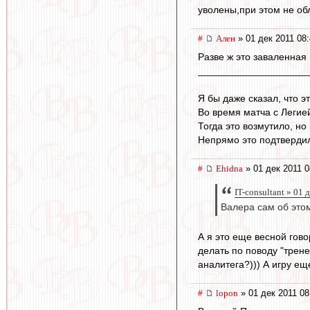
уволены,при этом не об
#
Ален
» 01 дек 2011 08
Разве ж это заваленная 
____________________
Я бы даже сказал, что э
Во время матча с Легие
Тогда это возмутило, но
Непрямо это подтвердил
#
Ehidna
» 01 дек 2011 0
IT-consultant » 01 
Валера сам об этом
А я это еще весной гов
делать по поводу "трене
аналитега?))) А игру ещ
#
lopon
» 01 дек 2011 08