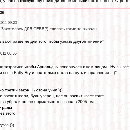
, у нас на каждую оду приходится не меньший поток говна. Строго 
:36
2011 09:23
 "Захотелось ДЛЯ СЕБЯ(!) сделать какие то выводы...
ывают разве не для того,чтобы узнать другое мнение?
011 08:35
ил затратили чтобы Арнольдыч повернулся к нам лицом...Ну вы всё 
и свою Бабу Ягу и она только стала на путь исправления.. :)"
но третий закон Ньютона учил )))
е воспитывали, будь уверен, нас он воспитывает тоже
кова убрали после нормального сезона в 2005-ом
у рады
ез этого
дела )))