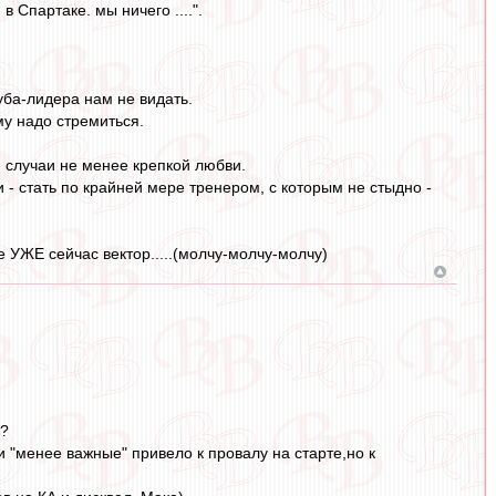
 Спартаке. мы ничего ....".
уба-лидера нам не видать.
му надо стремиться.
е случаи не менее крепкой любви.
- стать по крайней мере тренером, с которым не стыдно -
 УЖЕ сейчас вектор.....(молчу-молчу-молчу)
и?
 "менее важные" привело к провалу на старте,но к