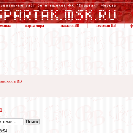
оманда
карта мира
магазин ВВ
гостевая ВВ
ф
вая книга ВВ
11
8:54