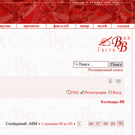
орумы
прогнозы
фан-клуб
юмор
музей
ссылки
Расширенный поиск
FAQ
Регистрация
Вход
Календарь ВВ
90
Сообщений: 4494 •
Страница
90
из
90
•
1
...
86
87
88
89