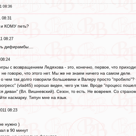
1 08:36
 08:31
 и КОМУ петь?
1 08:27
ть дифирамбы....
 08:24
ры с возвращением Ледяхова - это, конечно, первое, что приходит
к, не говорю, что этого нет. Мы же не знаем ничего на самом деле.
, о чем так долго говорили большевики и Валеру просто "пробило"?
огресс" (vlad45) хорошо виден, чего уж там. Вроде "процесс пошел"
ся диван" (Вл. Вишневский). Сезон, то есть. Не вовремя. Со страх
йти насмарку. Типун мне на язык.
011 08:23
не нужно )
зал в 90 минут