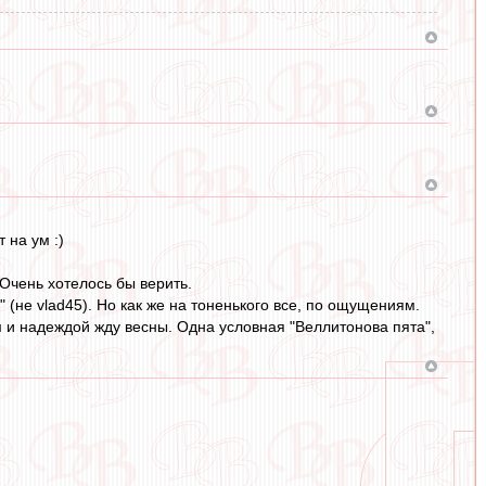
 на ум :)
 Очень хотелось бы верить.
 (не vlad45). Но как же на тоненького все, по ощущениям.
ом и надеждой жду весны. Одна условная "Веллитонова пята",