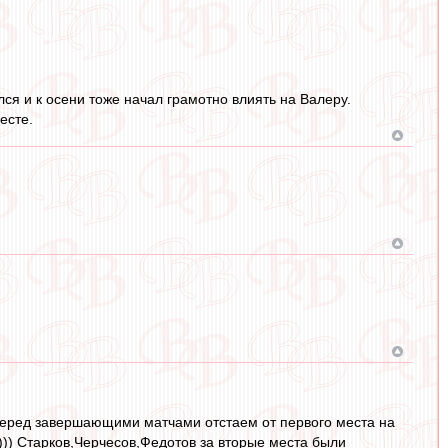
лся и к осени тоже начал грамотно влиять на Валеру.
есте.
? Перед завершающими матчами отстаем от первого места на
))) Старков,Черчесов,Федотов за вторые места были