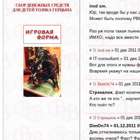
СБОР ДЕНЕЖНЫХ СРЕДСТВ
irod sm
,
ДЛЯ ДЕТЕЙ ТОЛИКА ГЕРЦЫНА
Юр, так вроде бы у нас
Может быть поэтому РВС
Раз уж пола такая пьянк
ИМХО, надо все вместе 
#
irod sm
» 01 дек 2011 0
# IT-consultant » 01 дек
Вот для этого и нужны 
Вовремя укажут на наши
#
DimOn74
» 01 дек 2011
Стрекалок
, факт конечн
А кто же те кто "...науч
Кто поёт то?
#
Стрекалок
» 01 дек 201
DimOn74 » 01.12.2011 0
Дим,отталкиваюсь тольк
восемь очков? Факт? Фа