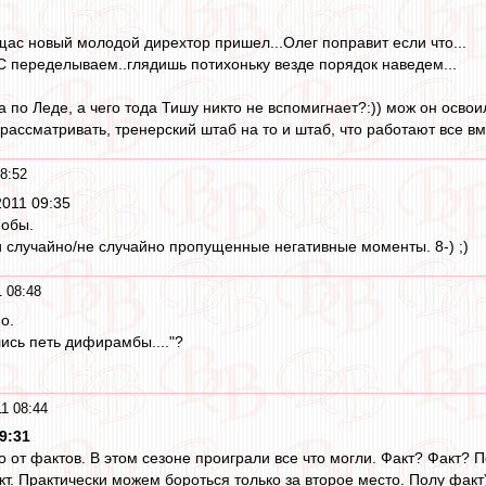
 щас новый молодой дирехтор пришел...Олег поправит если что...
 переделываем..глядишь потихоньку везде порядок наведем...
а по Леде, а чего тода Тишу никто не вспомигнает?:)) мож он освои
рассматривать, тренерский штаб на то и штаб, что работают все вм
8:52
 2011 09:35
фобы.
 случайно/не случайно пропущенные негативные моменты. 8-) ;)
 08:48
о.
ились петь дифирамбы...."?
1 08:44
9:31
о от фактов. В этом сезоне проиграли все что могли. Факт? Факт
кт. Практически можем бороться только за второе место. Полу факт