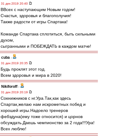
31 дек 2019 20:40
ВВсех с наступающим Новым годом!
Счастья, здоровья и благополучия!
Также радости от игры Спартака!
Команде Спартака сплотиться, быть сильными
духом,
сыгранными и ПОБЕЖДАТЬ в каждом матче!
cuba
-
31 дек 2019 20:35
Будь проклят этот год.
Всем здоровья и мира в 2020!
Nikiforoff
-
31 дек 2019 20:19
Сокнижников с нг.Ура.Так,как здесь
Спартак,желаю нам искрометных побед и
хорошей игры.Надоело тренеров
фебздуна(ему тоже относится) и цорнов
обсуждать.Даешь чемпионство за 2 года!!!Ура!
Всех люблю!