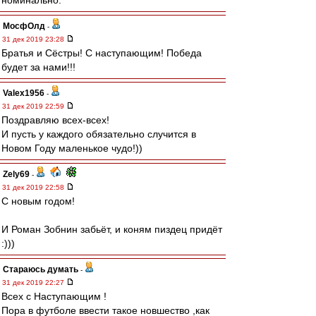
номинально.
МосфОлд
-
31 дек 2019 23:28
Братья и Сёстры! С наступающим! Победа
будет за нами!!!
Valex1956
-
31 дек 2019 22:59
Поздравляю всех-всех!
И пусть у каждого обязательно случится в
Новом Году маленькое чудо!))
Zely69
-
31 дек 2019 22:58
С новым годом!
И Роман Зобнин забьёт, и коням пиздец придёт
:)))
Стараюсь думать
-
31 дек 2019 22:27
Всех с Наступающим !
Пора в футболе ввести такое новшество ,как