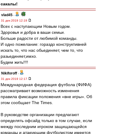
сакалы!
vlad45
-
31 дек 2019 12:19
Всех с наступающим Новым годом.
Здоровья и добра в ваши семьи.
Больше радости от любимой команды.
И одно пожелание: гораздо конструктивней
искать то, что нас обьединяет, чем то, что
разьединяет,имхо.
Будем жить!!!!
Nikiforoff
-
31 дек 2019 12:17
Международная федерация футбола (ФИФА)
рассматривает возможность изменения
правила фиксации положения «вне игры». Об
этом сообщает The Times.
В руководстве организации предлагают
определять офсайд только в том случае, если
между последним игроком защищающейся
команды и атакующим футболистом имеется