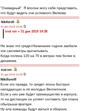
"Очевидный". Я вполне могу себе представить,
что будут видеть очи условного Вилкова.
Nikiforoff
-
31 дек 2019 16:06
irod sm » 31 дек 2019 14:38
Не знаю что грядет.Начинание годное.заебали
эти сантиметры высчитывать.
Когда поляна 120 на 70 в метрах.тем более в
динамике.
irod sm
-
31 дек 2019 14:38
Nikiforoff
Если это правда, то грядет эпоха быстрых
нападающих а-ля молодых Веллитонов.
Если у них уже будет преимущество в корпусе,
то на дистанции он успеет составить три плана
обыгрыша вратаря.
Ну или команды будут жаться в обороне.