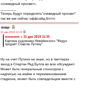
«очевидный просвет».
________
Теперь Будут определять"очевидный просвет"
так же как сейчас оффсайд,бгггггг.
dodge
-
31 дек 2019 12:13
mmmmm » 31 дек 2019 11:35
Картина художника Невебенского "Федун
продаёт Спартак Путину"
Ну на счет Путина не знаю, но в твиттерах
заход в Спартак Ред Булла во всю обсуждают.
Может быть генеральным спонсором с
надписью на майке и переименованием
стадиона, может быть совладельцем вместе с
Луком, а может и вместо оного.
man26
-
31 дек 2019 12:11
Друзья, всех с Новым годом!
Желаю исполнения всех желаний! И побольше