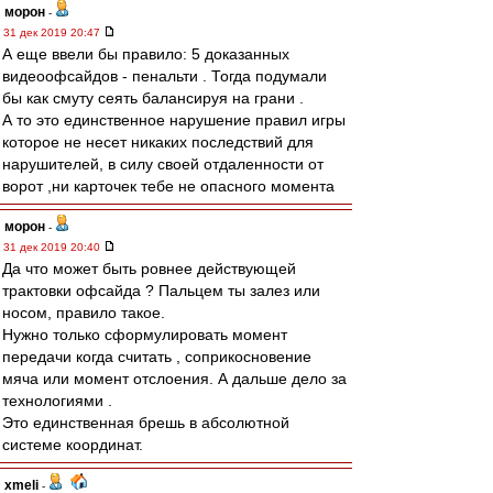
морон
-
31 дек 2019 20:47
А еще ввели бы правило: 5 доказанных
видеоофсайдов - пенальти . Тогда подумали
бы как смуту сеять балансируя на грани .
А то это единственное нарушение правил игры
которое не несет никаких последствий для
нарушителей, в силу своей отдаленности от
ворот ,ни карточек тебе не опасного момента
морон
-
31 дек 2019 20:40
Да что может быть ровнее действующей
трактовки офсайда ? Пальцем ты залез или
носом, правило такое.
Нужно только сформулировать момент
передачи когда считать , соприкосновение
мяча или момент отслоения. А дальше дело за
технологиями .
Это единственная брешь в абсолютной
системе координат.
xmeli
-