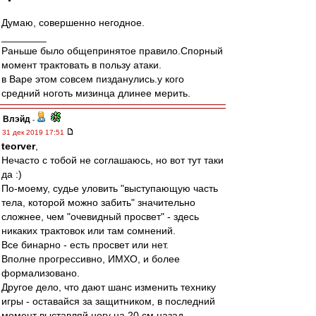
Думаю, совершенно негодное.
________
Раньше было общепринятое правило.Спорный
момент трактовать в пользу атаки.
в Варе этом совсем пизданулись.у кого
средний ноготь мизинца длинее мерить.
Влэйд
-
31 дек 2019 17:51
teorver
,
Нечасто с тобой не соглашаюсь, но вот тут таки
да :)
По-моему, судье уловить "выступающую часть
тела, которой можно забить" значительно
сложнее, чем "очевидный просвет" - здесь
никаких трактовок или там сомнений.
Все бинарно - есть просвет или нет.
Вполне прогрессивно, ИМХО, и более
формализовано.
Другое дело, что дают шанс изменить технику
игры - оставайся за защитником, в последний
момент выставляй ногу на 20 см назад,