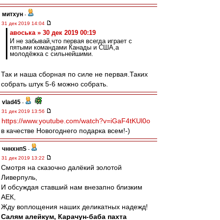
митхун
-
31 дек 2019 14:04
авоська » 30 дек 2019 00:19
И не забывай,что первая всегда играет с
пятыми командами Канады и США,а
молодёжка с сильнейшими.
Так и наша сборная по силе не первая.Таких
собрать штук 5-6 можно собрать.
vlad45
-
31 дек 2019 13:56
https://www.youtube.com/watch?v=iGaF4tKUl0o
в качестве Новогоднего подарка всем!-)
чннхнпS
-
31 дек 2019 13:22
Смотря на сказочно далёкий золотой
Ливерпуль,
И обсуждая ставший нам внезапно близким
АЕК,
Жду воплощения наших деликатных надежд!
Салям алейкум, Карачун-баба пахта