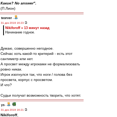
Какие? No answer".
(П.Лион)
teorver
-
31 дек 2019 16:23
Nikiforoff » 13 минут назад
Начинание годное.
Думаю, совершенно негодное.
Сейчас хоть какой-то критерий - есть этот
сантиметр или нет.
А просвет между игроками не формализовать
ровно никак.
Игрок изогнулся так, что ноги / голова без
просвета, корпус с просветом.
И что?
Судьи получат возможность творить, что хотят.
ys
-
31 дек 2019 16:21
Nikiforoff
,