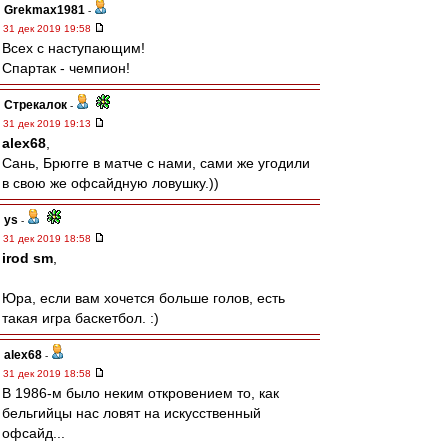
Grekmax1981
-
31 дек 2019 19:58
Всех с наступающим!
Спартак - чемпион!
Стрекалок
-
31 дек 2019 19:13
alex68
,
Сань, Брюгге в матче с нами, сами же угодили
в свою же офсайдную ловушку.))
ys
-
31 дек 2019 18:58
irod sm
,
Юра, если вам хочется больше голов, есть
такая игра баскетбол. :)
alex68
-
31 дек 2019 18:58
В 1986-м было неким откровением то, как
бельгийцы нас ловят на искусственный
офсайд...