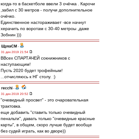
когда-то в баскетболе ввели 3 очёчка . Карочи
,забил с 30 метров - получи дополнительное
очёчко.
Единственное настораживает -все начнут
херачить по воротам с 30-40 метроы ,даже
Зобнин )))
ЩукаСМ
-
31 дек 2019 21:54
ВВсех СПАРТАЧЕЙ сокнижников с
наступающим!
Пусть 2020 будет трофейным!
...отчисляюсь к НГ столу. :)
recchi
-
31 дек 2019 20:52
"очевидный просвет" - это очаровательная
трактовка.
еще добавить "ставить только очевидный
пенальти", давать только "очевидные красные
карты", в общем, скоро лучше будет вообще
без судей играть, как во дворе))