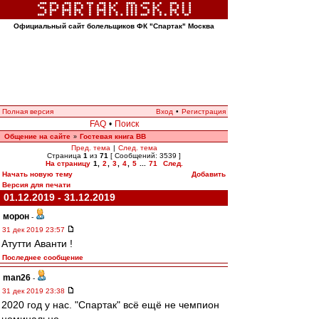
Официальный сайт болельщиков ФК "Спартак" Москва
Полная версия
Вход
•
Регистрация
FAQ
•
Поиск
Общение на сайте
Гостевая книга ВВ
»
Пред. тема
|
След. тема
Страница
1
из
71
[ Сообщений: 3539 ]
На страницу
1
,
2
,
3
,
4
,
5
...
71
След.
Начать новую тему
Добавить
Версия для печати
01.12.2019 - 31.12.2019
морон
-
31 дек 2019 23:57
Атутти Аванти !
Последнее сообщение
man26
-
31 дек 2019 23:38
2020 год у нас. "Спартак" всё ещё не чемпион