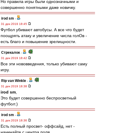
Но правила игры были однозначными и
совершенно понятными даже новичку.
irod sm
-
31 дек 2019 18:45
Футбол убивают автобусы. А все что будет
поощрять атаку и увеличение числа голОв -
есть благо и повышение зрелищности.
Стрекалок
-
31 дек 2019 18:42
Все эти нововведения, только убивают саму
игру.
Rip van Winkle
-
31 дек 2019 18:38
irod sm
,
Это будет совершенно беспросветный
футбол:)
irod sm
-
31 дек 2019 18:36
Есть полный просвет- оффсайд, нет -
начинайте с центра поля.