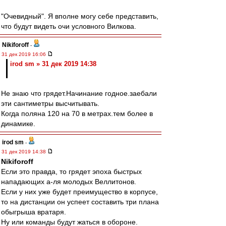
"Очевидный". Я вполне могу себе представить,
что будут видеть очи условного Вилкова.
Nikiforoff
-
31 дек 2019 16:06
irod sm » 31 дек 2019 14:38
Не знаю что грядет.Начинание годное.заебали
эти сантиметры высчитывать.
Когда поляна 120 на 70 в метрах.тем более в
динамике.
irod sm
-
31 дек 2019 14:38
Nikiforoff
Если это правда, то грядет эпоха быстрых
нападающих а-ля молодых Веллитонов.
Если у них уже будет преимущество в корпусе,
то на дистанции он успеет составить три плана
обыгрыша вратаря.
Ну или команды будут жаться в обороне.