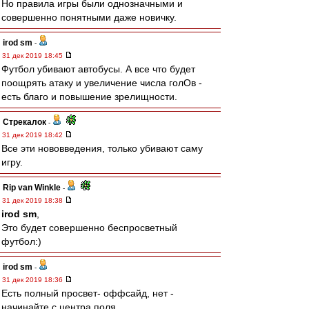
Но правила игры были однозначными и
совершенно понятными даже новичку.
irod sm
-
31 дек 2019 18:45
Футбол убивают автобусы. А все что будет
поощрять атаку и увеличение числа голОв -
есть благо и повышение зрелищности.
Стрекалок
-
31 дек 2019 18:42
Все эти нововведения, только убивают саму
игру.
Rip van Winkle
-
31 дек 2019 18:38
irod sm
,
Это будет совершенно беспросветный
футбол:)
irod sm
-
31 дек 2019 18:36
Есть полный просвет- оффсайд, нет -
начинайте с центра поля.