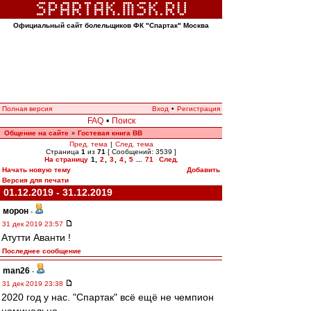
Официальный сайт болельщиков ФК "Спартак" Москва
Полная версия
Вход
•
Регистрация
FAQ
•
Поиск
Общение на сайте
Гостевая книга ВВ
»
Пред. тема
|
След. тема
Страница
1
из
71
[ Сообщений: 3539 ]
На страницу
1
,
2
,
3
,
4
,
5
...
71
След.
Начать новую тему
Добавить
Версия для печати
01.12.2019 - 31.12.2019
морон
-
31 дек 2019 23:57
Атутти Аванти !
Последнее сообщение
man26
-
31 дек 2019 23:38
2020 год у нас. "Спартак" всё ещё не чемпион