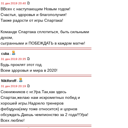
31 дек 2019 20:40
ВВсех с наступающим Новым годом!
Счастья, здоровья и благополучия!
Также радости от игры Спартака!
Команде Спартака сплотиться, быть сильными
духом,
сыгранными и ПОБЕЖДАТЬ в каждом матче!
cuba
-
31 дек 2019 20:35
Будь проклят этот год.
Всем здоровья и мира в 2020!
Nikiforoff
-
31 дек 2019 20:19
Сокнижников с нг.Ура.Так,как здесь
Спартак,желаю нам искрометных побед и
хорошей игры.Надоело тренеров
фебздуна(ему тоже относится) и цорнов
обсуждать.Даешь чемпионство за 2 года!!!Ура!
Всех люблю!