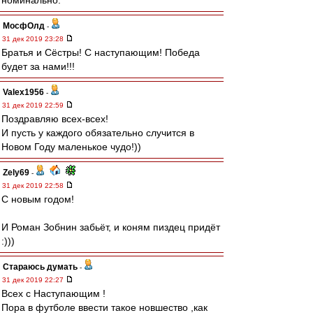
номинально.
МосфОлд
-
31 дек 2019 23:28
Братья и Сёстры! С наступающим! Победа
будет за нами!!!
Valex1956
-
31 дек 2019 22:59
Поздравляю всех-всех!
И пусть у каждого обязательно случится в
Новом Году маленькое чудо!))
Zely69
-
31 дек 2019 22:58
С новым годом!
И Роман Зобнин забьёт, и коням пиздец придёт
:)))
Стараюсь думать
-
31 дек 2019 22:27
Всех с Наступающим !
Пора в футболе ввести такое новшество ,как