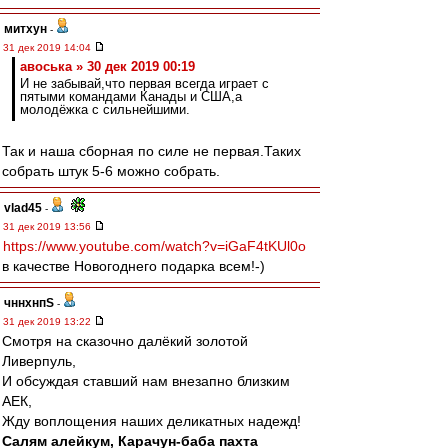
митхун
-
31 дек 2019 14:04
авоська » 30 дек 2019 00:19
И не забывай,что первая всегда играет с
пятыми командами Канады и США,а
молодёжка с сильнейшими.
Так и наша сборная по силе не первая.Таких
собрать штук 5-6 можно собрать.
vlad45
-
31 дек 2019 13:56
https://www.youtube.com/watch?v=iGaF4tKUl0o
в качестве Новогоднего подарка всем!-)
чннхнпS
-
31 дек 2019 13:22
Смотря на сказочно далёкий золотой
Ливерпуль,
И обсуждая ставший нам внезапно близким
АЕК,
Жду воплощения наших деликатных надежд!
Салям алейкум, Карачун-баба пахта