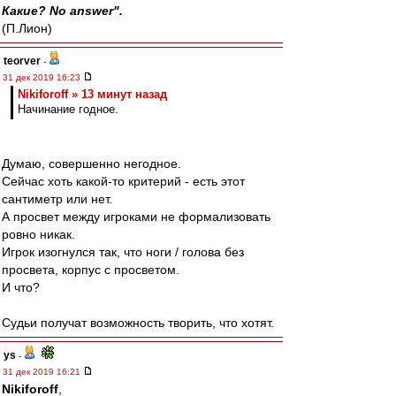
Какие? No answer".
(П.Лион)
teorver
-
31 дек 2019 16:23
Nikiforoff » 13 минут назад
Начинание годное.
Думаю, совершенно негодное.
Сейчас хоть какой-то критерий - есть этот
сантиметр или нет.
А просвет между игроками не формализовать
ровно никак.
Игрок изогнулся так, что ноги / голова без
просвета, корпус с просветом.
И что?
Судьи получат возможность творить, что хотят.
ys
-
31 дек 2019 16:21
Nikiforoff
,