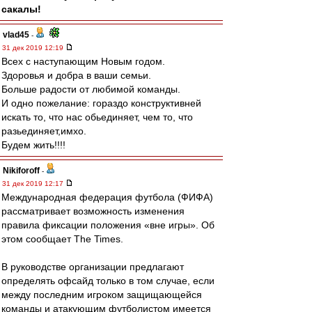
сакалы!
vlad45
-
31 дек 2019 12:19
Всех с наступающим Новым годом.
Здоровья и добра в ваши семьи.
Больше радости от любимой команды.
И одно пожелание: гораздо конструктивней
искать то, что нас обьединяет, чем то, что
разьединяет,имхо.
Будем жить!!!!
Nikiforoff
-
31 дек 2019 12:17
Международная федерация футбола (ФИФА)
рассматривает возможность изменения
правила фиксации положения «вне игры». Об
этом сообщает The Times.
В руководстве организации предлагают
определять офсайд только в том случае, если
между последним игроком защищающейся
команды и атакующим футболистом имеется