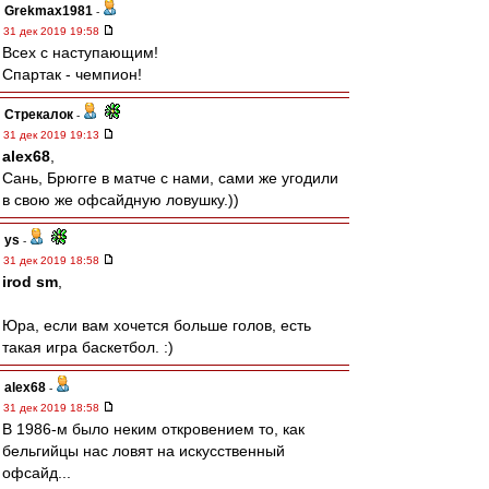
Grekmax1981
-
31 дек 2019 19:58
Всех с наступающим!
Спартак - чемпион!
Стрекалок
-
31 дек 2019 19:13
alex68
,
Сань, Брюгге в матче с нами, сами же угодили
в свою же офсайдную ловушку.))
ys
-
31 дек 2019 18:58
irod sm
,
Юра, если вам хочется больше голов, есть
такая игра баскетбол. :)
alex68
-
31 дек 2019 18:58
В 1986-м было неким откровением то, как
бельгийцы нас ловят на искусственный
офсайд...