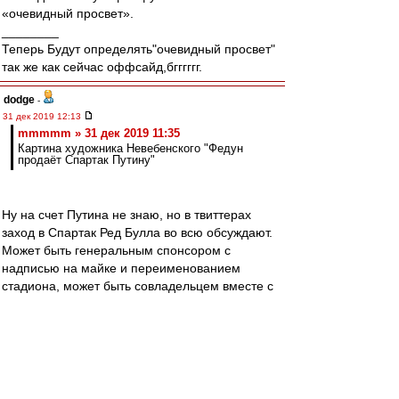
«очевидный просвет».
________
Теперь Будут определять"очевидный просвет"
так же как сейчас оффсайд,бгггггг.
dodge
-
31 дек 2019 12:13
mmmmm » 31 дек 2019 11:35
Картина художника Невебенского "Федун
продаёт Спартак Путину"
Ну на счет Путина не знаю, но в твиттерах
заход в Спартак Ред Булла во всю обсуждают.
Может быть генеральным спонсором с
надписью на майке и переименованием
стадиона, может быть совладельцем вместе с
Луком, а может и вместо оного.
man26
-
31 дек 2019 12:11
Друзья, всех с Новым годом!
Желаю исполнения всех желаний! И побольше