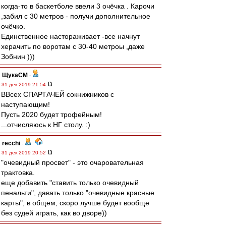
когда-то в баскетболе ввели 3 очёчка . Карочи
,забил с 30 метров - получи дополнительное
очёчко.
Единственное настораживает -все начнут
херачить по воротам с 30-40 метроы ,даже
Зобнин )))
ЩукаСМ
-
31 дек 2019 21:54
ВВсех СПАРТАЧЕЙ сокнижников с
наступающим!
Пусть 2020 будет трофейным!
...отчисляюсь к НГ столу. :)
recchi
-
31 дек 2019 20:52
"очевидный просвет" - это очаровательная
трактовка.
еще добавить "ставить только очевидный
пенальти", давать только "очевидные красные
карты", в общем, скоро лучше будет вообще
без судей играть, как во дворе))