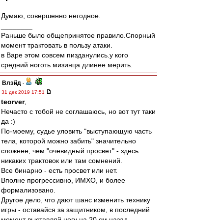
Думаю, совершенно негодное.
________
Раньше было общепринятое правило.Спорный
момент трактовать в пользу атаки.
в Варе этом совсем пизданулись.у кого
средний ноготь мизинца длинее мерить.
Влэйд
-
31 дек 2019 17:51
teorver
,
Нечасто с тобой не соглашаюсь, но вот тут таки
да :)
По-моему, судье уловить "выступающую часть
тела, которой можно забить" значительно
сложнее, чем "очевидный просвет" - здесь
никаких трактовок или там сомнений.
Все бинарно - есть просвет или нет.
Вполне прогрессивно, ИМХО, и более
формализовано.
Другое дело, что дают шанс изменить технику
игры - оставайся за защитником, в последний
момент выставляй ногу на 20 см назад,