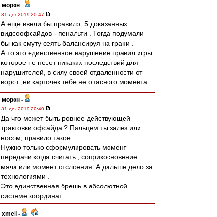
морон
-
31 дек 2019 20:47
А еще ввели бы правило: 5 доказанных
видеоофсайдов - пенальти . Тогда подумали
бы как смуту сеять балансируя на грани .
А то это единственное нарушение правил игры
которое не несет никаких последствий для
нарушителей, в силу своей отдаленности от
ворот ,ни карточек тебе не опасного момента
морон
-
31 дек 2019 20:40
Да что может быть ровнее действующей
трактовки офсайда ? Пальцем ты залез или
носом, правило такое.
Нужно только сформулировать момент
передачи когда считать , соприкосновение
мяча или момент отслоения. А дальше дело за
технологиями .
Это единственная брешь в абсолютной
системе координат.
xmeli
-