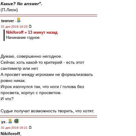
Какие? No answer".
(П.Лион)
teorver
-
31 дек 2019 16:23
Nikiforoff » 13 минут назад
Начинание годное.
Думаю, совершенно негодное.
Сейчас хоть какой-то критерий - есть этот
сантиметр или нет.
А просвет между игроками не формализовать
ровно никак.
Игрок изогнулся так, что ноги / голова без
просвета, корпус с просветом.
И что?
Судьи получат возможность творить, что хотят.
ys
-
31 дек 2019 16:21
Nikiforoff
,