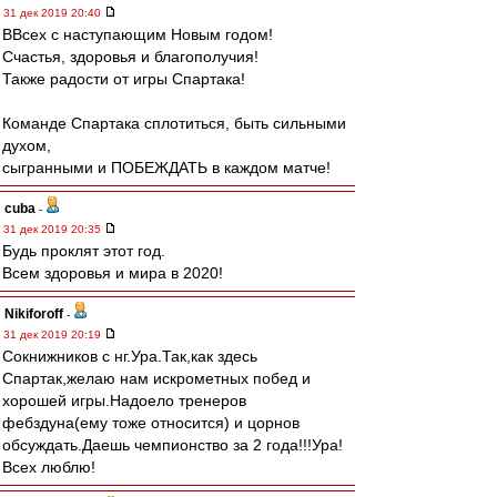
31 дек 2019 20:40
ВВсех с наступающим Новым годом!
Счастья, здоровья и благополучия!
Также радости от игры Спартака!
Команде Спартака сплотиться, быть сильными
духом,
сыгранными и ПОБЕЖДАТЬ в каждом матче!
cuba
-
31 дек 2019 20:35
Будь проклят этот год.
Всем здоровья и мира в 2020!
Nikiforoff
-
31 дек 2019 20:19
Сокнижников с нг.Ура.Так,как здесь
Спартак,желаю нам искрометных побед и
хорошей игры.Надоело тренеров
фебздуна(ему тоже относится) и цорнов
обсуждать.Даешь чемпионство за 2 года!!!Ура!
Всех люблю!