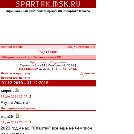
Официальный сайт болельщиков ФК "Спартак" Москва
Полная версия
Вход
•
Регистрация
FAQ
•
Поиск
Общение на сайте
Гостевая книга ВВ
»
Пред. тема
|
След. тема
Страница
1
из
71
[ Сообщений: 3539 ]
На страницу
1
,
2
,
3
,
4
,
5
...
71
След.
Начать новую тему
Добавить
Версия для печати
01.12.2019 - 31.12.2019
морон
-
31 дек 2019 23:57
Атутти Аванти !
Последнее сообщение
man26
-
31 дек 2019 23:38
2020 год у нас. "Спартак" всё ещё не чемпион