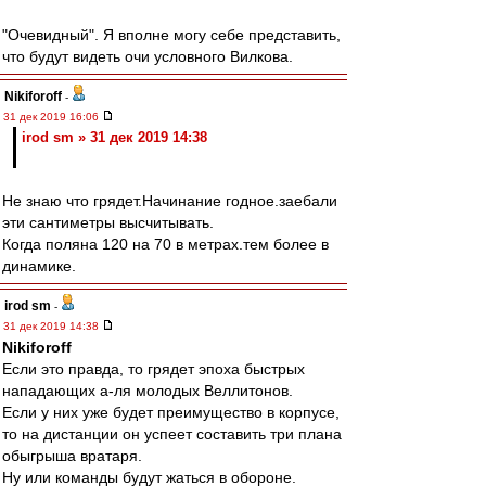
"Очевидный". Я вполне могу себе представить,
что будут видеть очи условного Вилкова.
Nikiforoff
-
31 дек 2019 16:06
irod sm » 31 дек 2019 14:38
Не знаю что грядет.Начинание годное.заебали
эти сантиметры высчитывать.
Когда поляна 120 на 70 в метрах.тем более в
динамике.
irod sm
-
31 дек 2019 14:38
Nikiforoff
Если это правда, то грядет эпоха быстрых
нападающих а-ля молодых Веллитонов.
Если у них уже будет преимущество в корпусе,
то на дистанции он успеет составить три плана
обыгрыша вратаря.
Ну или команды будут жаться в обороне.