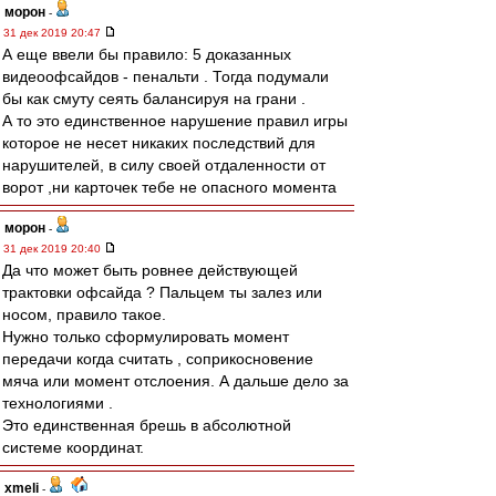
морон
-
31 дек 2019 20:47
А еще ввели бы правило: 5 доказанных
видеоофсайдов - пенальти . Тогда подумали
бы как смуту сеять балансируя на грани .
А то это единственное нарушение правил игры
которое не несет никаких последствий для
нарушителей, в силу своей отдаленности от
ворот ,ни карточек тебе не опасного момента
морон
-
31 дек 2019 20:40
Да что может быть ровнее действующей
трактовки офсайда ? Пальцем ты залез или
носом, правило такое.
Нужно только сформулировать момент
передачи когда считать , соприкосновение
мяча или момент отслоения. А дальше дело за
технологиями .
Это единственная брешь в абсолютной
системе координат.
xmeli
-