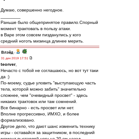
Думаю, совершенно негодное.
________
Раньше было общепринятое правило.Спорный
момент трактовать в пользу атаки.
в Варе этом совсем пизданулись.у кого
средний ноготь мизинца длинее мерить.
Влэйд
-
31 дек 2019 17:51
teorver
,
Нечасто с тобой не соглашаюсь, но вот тут таки
да :)
По-моему, судье уловить "выступающую часть
тела, которой можно забить" значительно
сложнее, чем "очевидный просвет" - здесь
никаких трактовок или там сомнений.
Все бинарно - есть просвет или нет.
Вполне прогрессивно, ИМХО, и более
формализовано.
Другое дело, что дают шанс изменить технику
игры - оставайся за защитником, в последний
момент выставляй ногу на 20 см назад,