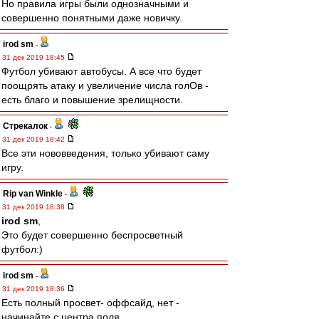
Но правила игры были однозначными и
совершенно понятными даже новичку.
irod sm
-
31 дек 2019 18:45
Футбол убивают автобусы. А все что будет
поощрять атаку и увеличение числа голОв -
есть благо и повышение зрелищности.
Стрекалок
-
31 дек 2019 18:42
Все эти нововведения, только убивают саму
игру.
Rip van Winkle
-
31 дек 2019 18:38
irod sm
,
Это будет совершенно беспросветный
футбол:)
irod sm
-
31 дек 2019 18:36
Есть полный просвет- оффсайд, нет -
начинайте с центра поля.