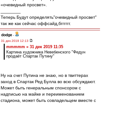
«очевидный просвет».
________
Теперь Будут определять"очевидный просвет"
так же как сейчас оффсайд,бгггггг.
dodge
-
31 дек 2019 12:13
mmmmm » 31 дек 2019 11:35
Картина художника Невебенского "Федун
продаёт Спартак Путину"
Ну на счет Путина не знаю, но в твиттерах
заход в Спартак Ред Булла во всю обсуждают.
Может быть генеральным спонсором с
надписью на майке и переименованием
стадиона, может быть совладельцем вместе с
Луком, а может и вместо оного.
man26
-
31 дек 2019 12:11
Друзья, всех с Новым годом!
Желаю исполнения всех желаний! И побольше