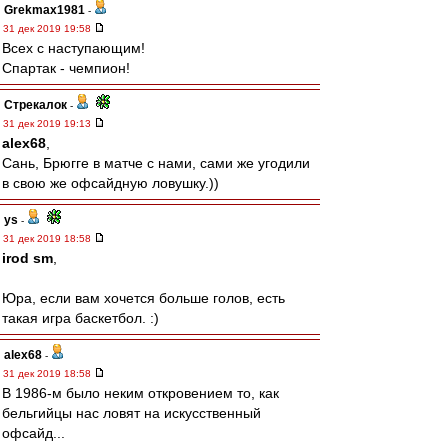
Grekmax1981
-
31 дек 2019 19:58
Всех с наступающим!
Спартак - чемпион!
Стрекалок
-
31 дек 2019 19:13
alex68
,
Сань, Брюгге в матче с нами, сами же угодили
в свою же офсайдную ловушку.))
ys
-
31 дек 2019 18:58
irod sm
,
Юра, если вам хочется больше голов, есть
такая игра баскетбол. :)
alex68
-
31 дек 2019 18:58
В 1986-м было неким откровением то, как
бельгийцы нас ловят на искусственный
офсайд...