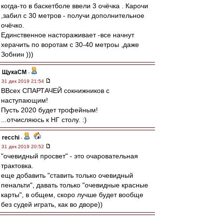
когда-то в баскетболе ввели 3 очёчка . Карочи
,забил с 30 метров - получи дополнительное
очёчко.
Единственное настораживает -все начнут
херачить по воротам с 30-40 метроы ,даже
Зобнин )))
ЩукаСМ
-
31 дек 2019 21:54
ВВсех СПАРТАЧЕЙ сокнижников с
наступающим!
Пусть 2020 будет трофейным!
...отчисляюсь к НГ столу. :)
recchi
-
31 дек 2019 20:52
"очевидный просвет" - это очаровательная
трактовка.
еще добавить "ставить только очевидный
пенальти", давать только "очевидные красные
карты", в общем, скоро лучше будет вообще
без судей играть, как во дворе))