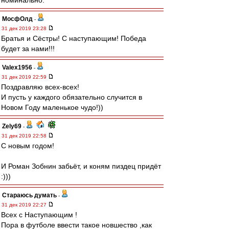
номинально.
МосфОлд
-
31 дек 2019 23:28
Братья и Сёстры! С наступающим! Победа
будет за нами!!!
Valex1956
-
31 дек 2019 22:59
Поздравляю всех-всех!
И пусть у каждого обязательно случится в
Новом Году маленькое чудо!))
Zely69
-
31 дек 2019 22:58
С новым годом!
И Роман Зобнин забьёт, и коням пиздец придёт
:)))
Стараюсь думать
-
31 дек 2019 22:27
Всех с Наступающим !
Пора в футболе ввести такое новшество ,как