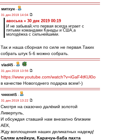
митхун
-
31 дек 2019 14:04
авоська » 30 дек 2019 00:19
И не забывай,что первая всегда играет с
пятыми командами Канады и США,а
молодёжка с сильнейшими.
Так и наша сборная по силе не первая.Таких
собрать штук 5-6 можно собрать.
vlad45
-
31 дек 2019 13:56
https://www.youtube.com/watch?v=iGaF4tKUl0o
в качестве Новогоднего подарка всем!-)
чннхнпS
-
31 дек 2019 13:22
Смотря на сказочно далёкий золотой
Ливерпуль,
И обсуждая ставший нам внезапно близким
АЕК,
Жду воплощения наших деликатных надежд!
Салям алейкум, Карачун-баба пахта