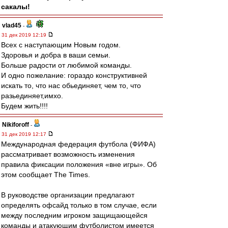
сакалы!
vlad45
-
31 дек 2019 12:19
Всех с наступающим Новым годом.
Здоровья и добра в ваши семьи.
Больше радости от любимой команды.
И одно пожелание: гораздо конструктивней
искать то, что нас обьединяет, чем то, что
разьединяет,имхо.
Будем жить!!!!
Nikiforoff
-
31 дек 2019 12:17
Международная федерация футбола (ФИФА)
рассматривает возможность изменения
правила фиксации положения «вне игры». Об
этом сообщает The Times.
В руководстве организации предлагают
определять офсайд только в том случае, если
между последним игроком защищающейся
команды и атакующим футболистом имеется