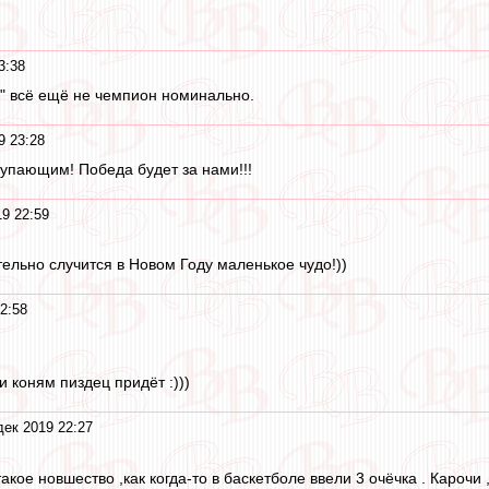
3:38
ак" всё ещё не чемпион номинально.
9 23:28
тупающим! Победа будет за нами!!!
19 22:59
тельно случится в Новом Году маленькое чудо!))
2:58
и коням пиздец придёт :)))
дек 2019 22:27
акое новшество ,как когда-то в баскетболе ввели 3 очёчка . Карочи