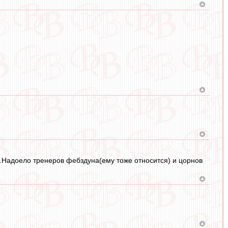
ы.Надоело тренеров фебздуна(ему тоже относится) и цорнов