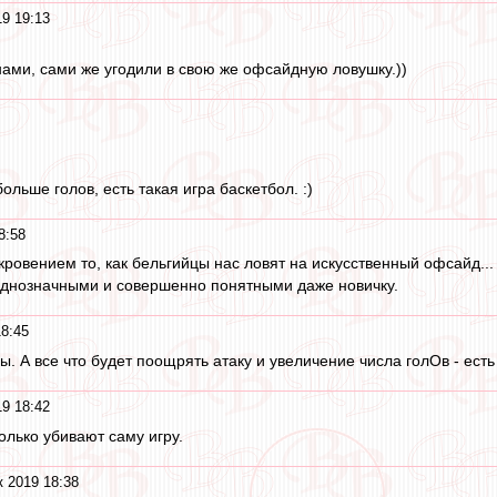
19 19:13
 нами, сами же угодили в свою же офсайдную ловушку.))
ольше голов, есть такая игра баскетбол. :)
8:58
кровением то, как бельгийцы нас ловят на искусственный офсайд...
однозначными и совершенно понятными даже новичку.
18:45
ы. А все что будет поощрять атаку и увеличение числа голОв - ест
19 18:42
олько убивают саму игру.
к 2019 18:38