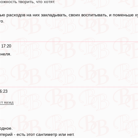
ожность творить, что хотят.
ью расходов на них закладывать, своих воспитывать, и поменьше ху
о.
 17:20
ннеля.
6:23
ут назад
одное.
терий - есть этот сантиметр или нет.