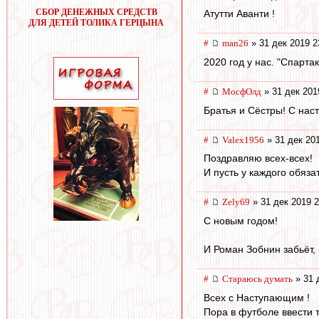
СБОР ДЕНЕЖНЫХ СРЕДСТВ
Атутти Аванти !
ДЛЯ ДЕТЕЙ ТОЛИКА ГЕРЦЫНА
#
man26
» 31 дек 2019 2
2020 год у нас. "Спарт
#
МосфОлд
» 31 дек 201
Братья и Сёстры! С нас
#
Valex1956
» 31 дек 20
Поздравляю всех-всех!
И пусть у каждого обяза
#
Zely69
» 31 дек 2019 2
С новым годом!
И Роман Зобнин забьёт, 
#
Стараюсь думать
» 31 
Всех с Наступающим !
Пора в футболе ввести т