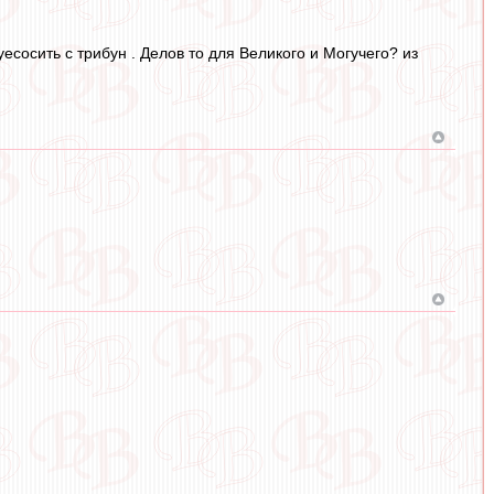
есосить с трибун . Делов то для Великого и Могучего? из