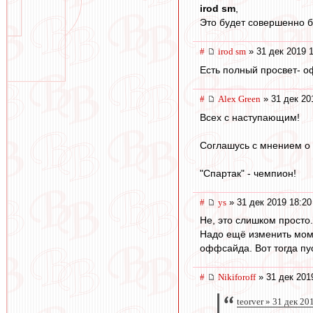
irod sm
,
Это будет совершенно 
#
irod sm
» 31 дек 2019 
Есть полный просвет- о
#
Alex Green
» 31 дек 20
Всех с наступающим!
Соглашусь с мнением о 
"Спартак" - чемпион!
#
ys
» 31 дек 2019 18:20
Не, это слишком просто.
Надо ещё изменить мом
оффсайда. Вот тогда пу
#
Nikiforoff
» 31 дек 201
teorver » 31 дек 20