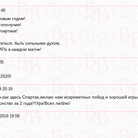
:40
овым годом!
гополучия!
Спартака!
иться, быть сильными духом,
ТЬ в каждом матче!
35
 2020!
9 20:19
ак,как здесь Спартак,желаю нам искрометных побед и хорошей игр
нство за 2 года!!!Ура!Всех люблю!
2019 19:58