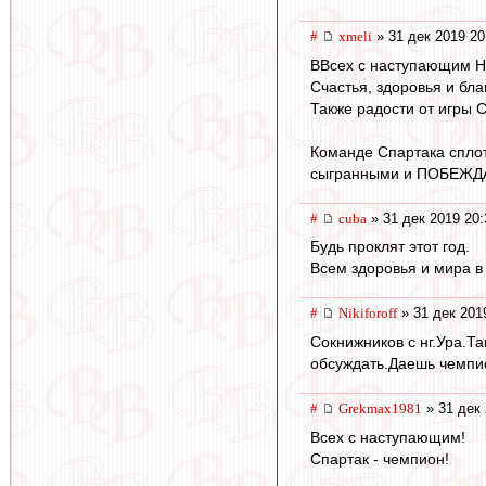
#
xmeli
» 31 дек 2019 20
ВВсех с наступающим Н
Счастья, здоровья и бла
Также радости от игры 
Команде Спартака сплот
сыгранными и ПОБЕЖДА
#
cuba
» 31 дек 2019 20:
Будь проклят этот год.
Всем здоровья и мира в
#
Nikiforoff
» 31 дек 201
Сокнижников с нг.Ура.Т
обсуждать.Даешь чемпио
#
Grekmax1981
» 31 дек 
Всех с наступающим!
Спартак - чемпион!