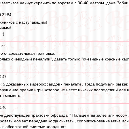
вает -все начнут херачить по воротам с 30-40 метроы ,даже Зобнин
9 21:54
ижников с наступающим!
ейным!
 :)
:52
то очаровательная трактовка.
олько очевидный пенальти", давать только "очевидные красные кар
0:47
 5 доказанных видеоофсайдов - пенальти . Тогда подумали бы как 
нарушение правил игры которое не несет никаких последствий для н
ого момента
0:40
ее действующей трактовки офсайда ? Пальцем ты залез или носом,
овать момент передачи когда считать , соприкосновение мяча или
 в абсолютной системе координат.