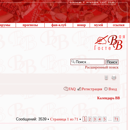
орумы
прогнозы
фан-клуб
юмор
музей
ссылки
Расширенный поиск
FAQ
Регистрация
Вход
Календарь ВВ
1
Сообщений: 3539 •
Страница
1
из
71
•
2
3
4
5
...
71