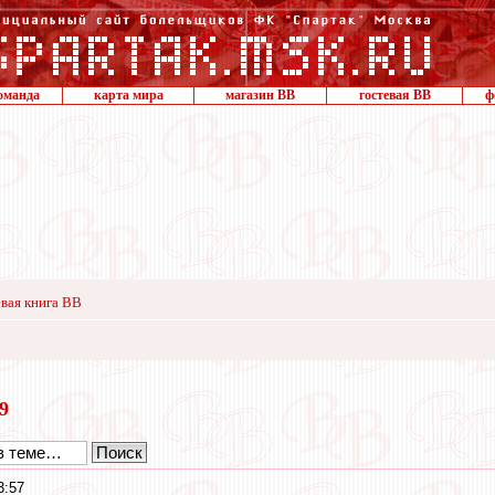
оманда
карта мира
магазин ВВ
гостевая ВВ
ф
вая книга ВВ
19
3:57