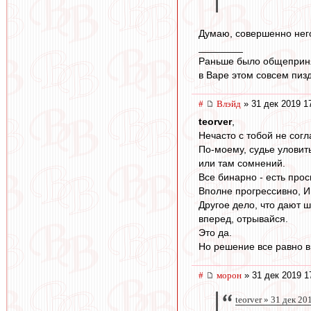
Думаю, совершенно нег
________
Раньше было общеприня
в Варе этом совсем пиз
#
Влэйд
» 31 дек 2019 1
teorver
,
Нечасто с тобой не согла
По-моему, судье уловить
или там сомнений.
Все бинарно - есть прос
Вполне прогрессивно, 
Другое дело, что дают ш
вперед, отрывайся.
Это да.
Но решение все равно в
#
морон
» 31 дек 2019 1
teorver » 31 дек 20