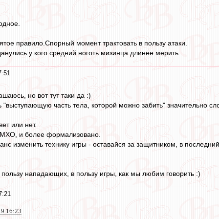
одное.
тое правило.Спорный момент трактовать в пользу атаки.
данулись.у кого средний ноготь мизинца длинее мерить.
7:51
шаюсь, но вот тут таки да :)
 "выступающую часть тела, которой можно забить" значительно сло
вет или нет.
ИМХО, и более формализовано.
анс изменить технику игры - оставайся за защитником, в последний
 пользу нападающих, в пользу игры, как мы любим говорить :)
7:21
19 16:23