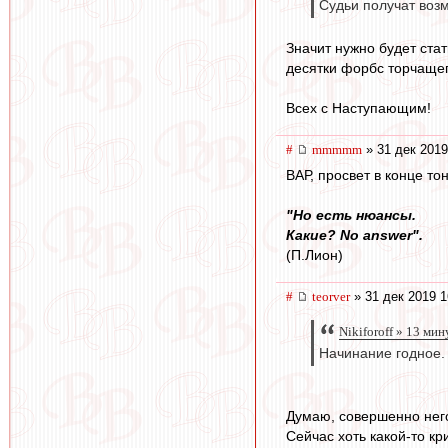
Судьи получат возм
Значит нужно будет стат
десятки форбс торчащег
Всех с Наступающим!
#
mmmmm
» 31 дек 2019
ВАР, просвет в конце то
"Но есть нюансы.
Какие? No answer".
(П.Лион)
#
teorver
» 31 дек 2019 1
Nikiforoff » 13 мин
Начинание годное.
Думаю, совершенно нег
Сейчас хоть какой-то кри