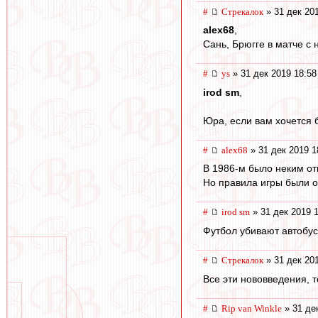
#
Стрекалок
» 31 дек 20
alex68
,
Сань, Брюгге в матче с
#
ys
» 31 дек 2019 18:58
irod sm
,
Юра, если вам хочется б
#
alex68
» 31 дек 2019 1
В 1986-м было неким от
Но правила игры были 
#
irod sm
» 31 дек 2019 
Футбол убивают автобус
#
Стрекалок
» 31 дек 20
Все эти нововведения, т
#
Rip van Winkle
» 31 де