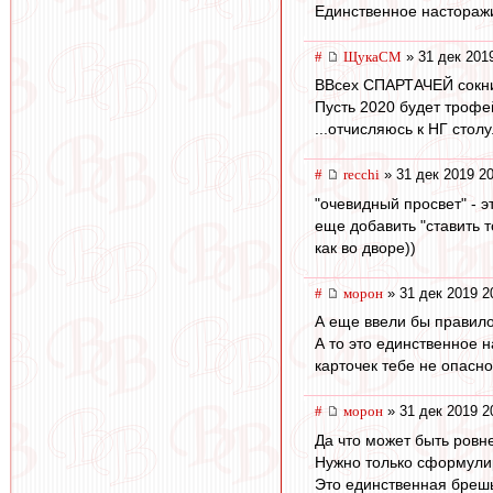
Единственное насторажи
#
ЩукаСМ
» 31 дек 201
ВВсех СПАРТАЧЕЙ сокн
Пусть 2020 будет троф
...отчисляюсь к НГ столу.
#
recchi
» 31 дек 2019 20
"очевидный просвет" - э
еще добавить "ставить т
как во дворе))
#
морон
» 31 дек 2019 2
А еще ввели бы правило:
А то это единственное 
карточек тебе не опасн
#
морон
» 31 дек 2019 2
Да что может быть ровн
Нужно только сформулир
Это единственная брешь