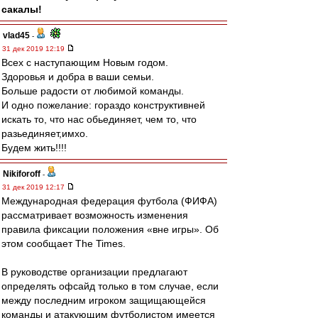
сакалы!
vlad45
-
31 дек 2019 12:19
Всех с наступающим Новым годом.
Здоровья и добра в ваши семьи.
Больше радости от любимой команды.
И одно пожелание: гораздо конструктивней
искать то, что нас обьединяет, чем то, что
разьединяет,имхо.
Будем жить!!!!
Nikiforoff
-
31 дек 2019 12:17
Международная федерация футбола (ФИФА)
рассматривает возможность изменения
правила фиксации положения «вне игры». Об
этом сообщает The Times.
В руководстве организации предлагают
определять офсайд только в том случае, если
между последним игроком защищающейся
команды и атакующим футболистом имеется