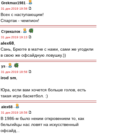
Grekmax1981
-
31 дек 2019 19:58
Всех с наступающим!
Спартак - чемпион!
Стрекалок
-
31 дек 2019 19:13
alex68
,
Сань, Брюгге в матче с нами, сами же угодили
в свою же офсайдную ловушку.))
ys
-
31 дек 2019 18:58
irod sm
,
Юра, если вам хочется больше голов, есть
такая игра баскетбол. :)
alex68
-
31 дек 2019 18:58
В 1986-м было неким откровением то, как
бельгийцы нас ловят на искусственный
офсайд...