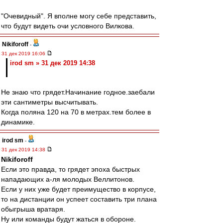
"Очевидный". Я вполне могу себе представить,
что будут видеть очи условного Вилкова.
Nikiforoff
-
31 дек 2019 16:06
irod sm » 31 дек 2019 14:38
Не знаю что грядет.Начинание годное.заебали
эти сантиметры высчитывать.
Когда поляна 120 на 70 в метрах.тем более в
динамике.
irod sm
-
31 дек 2019 14:38
Nikiforoff
Если это правда, то грядет эпоха быстрых
нападающих а-ля молодых Веллитонов.
Если у них уже будет преимущество в корпусе,
то на дистанции он успеет составить три плана
обыгрыша вратаря.
Ну или команды будут жаться в обороне.