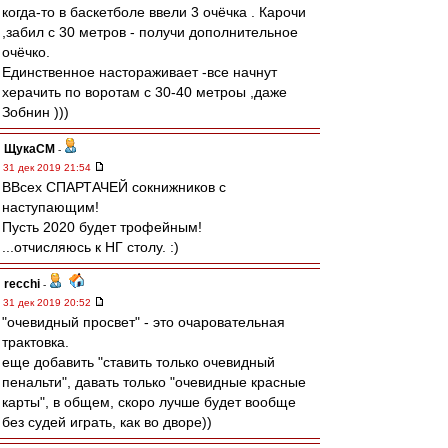
когда-то в баскетболе ввели 3 очёчка . Карочи
,забил с 30 метров - получи дополнительное
очёчко.
Единственное настораживает -все начнут
херачить по воротам с 30-40 метроы ,даже
Зобнин )))
ЩукаСМ
-
31 дек 2019 21:54
ВВсех СПАРТАЧЕЙ сокнижников с
наступающим!
Пусть 2020 будет трофейным!
...отчисляюсь к НГ столу. :)
recchi
-
31 дек 2019 20:52
"очевидный просвет" - это очаровательная
трактовка.
еще добавить "ставить только очевидный
пенальти", давать только "очевидные красные
карты", в общем, скоро лучше будет вообще
без судей играть, как во дворе))