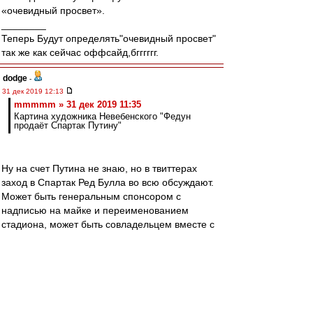
«очевидный просвет».
________
Теперь Будут определять"очевидный просвет"
так же как сейчас оффсайд,бгггггг.
dodge
-
31 дек 2019 12:13
mmmmm » 31 дек 2019 11:35
Картина художника Невебенского "Федун
продаёт Спартак Путину"
Ну на счет Путина не знаю, но в твиттерах
заход в Спартак Ред Булла во всю обсуждают.
Может быть генеральным спонсором с
надписью на майке и переименованием
стадиона, может быть совладельцем вместе с
Луком, а может и вместо оного.
man26
-
31 дек 2019 12:11
Друзья, всех с Новым годом!
Желаю исполнения всех желаний! И побольше