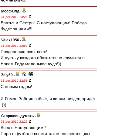
номинально.
МосфОлд
-
31 дек 2019 23:28
Братья и Сёстры! С наступающим! Победа
будет за нами!!!
Valex1956
-
31 дек 2019 22:59
Поздравляю всех-всех!
И пусть у каждого обязательно случится в
Новом Году маленькое чудо!))
Zely69
-
31 дек 2019 22:58
С новым годом!
И Роман Зобнин забьёт, и коням пиздец придёт
:)))
Стараюсь думать
-
31 дек 2019 22:27
Всех с Наступающим !
Пора в футболе ввести такое новшество ,как