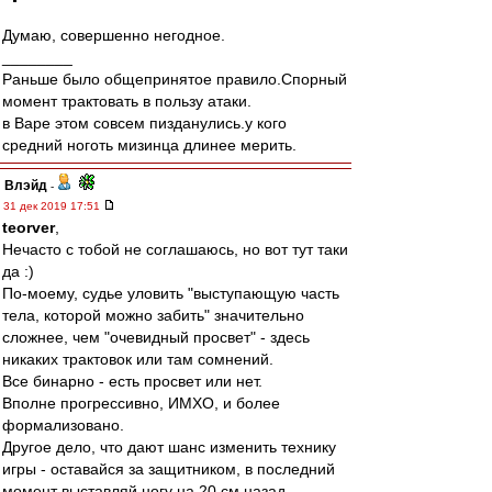
Думаю, совершенно негодное.
________
Раньше было общепринятое правило.Спорный
момент трактовать в пользу атаки.
в Варе этом совсем пизданулись.у кого
средний ноготь мизинца длинее мерить.
Влэйд
-
31 дек 2019 17:51
teorver
,
Нечасто с тобой не соглашаюсь, но вот тут таки
да :)
По-моему, судье уловить "выступающую часть
тела, которой можно забить" значительно
сложнее, чем "очевидный просвет" - здесь
никаких трактовок или там сомнений.
Все бинарно - есть просвет или нет.
Вполне прогрессивно, ИМХО, и более
формализовано.
Другое дело, что дают шанс изменить технику
игры - оставайся за защитником, в последний
момент выставляй ногу на 20 см назад,