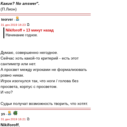
Какие? No answer".
(П.Лион)
teorver
-
31 дек 2019 16:23
Nikiforoff » 13 минут назад
Начинание годное.
Думаю, совершенно негодное.
Сейчас хоть какой-то критерий - есть этот
сантиметр или нет.
А просвет между игроками не формализовать
ровно никак.
Игрок изогнулся так, что ноги / голова без
просвета, корпус с просветом.
И что?
Судьи получат возможность творить, что хотят.
ys
-
31 дек 2019 16:21
Nikiforoff
,