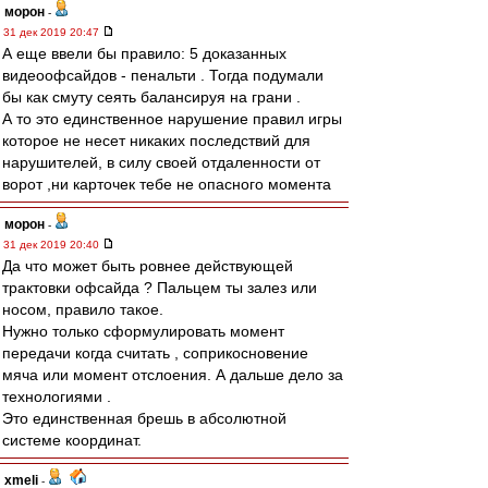
морон
-
31 дек 2019 20:47
А еще ввели бы правило: 5 доказанных
видеоофсайдов - пенальти . Тогда подумали
бы как смуту сеять балансируя на грани .
А то это единственное нарушение правил игры
которое не несет никаких последствий для
нарушителей, в силу своей отдаленности от
ворот ,ни карточек тебе не опасного момента
морон
-
31 дек 2019 20:40
Да что может быть ровнее действующей
трактовки офсайда ? Пальцем ты залез или
носом, правило такое.
Нужно только сформулировать момент
передачи когда считать , соприкосновение
мяча или момент отслоения. А дальше дело за
технологиями .
Это единственная брешь в абсолютной
системе координат.
xmeli
-