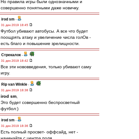
Но правила игры были однозначными и
совершенно понятными даже новичку.
irod sm
-
31 дек 2019 18:45
Футбол убивают автобусы. А все что будет
поощрять атаку и увеличение числа голОв -
есть благо и повышение зрелищности.
Стрекалок
-
31 дек 2019 18:42
Все эти нововведения, только убивают саму
игру.
Rip van Winkle
-
31 дек 2019 18:38
irod sm
,
Это будет совершенно беспросветный
футбол:)
irod sm
-
31 дек 2019 18:36
Есть полный просвет- оффсайд, нет -
начинайте с центра поля.