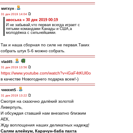
митхун
-
31 дек 2019 14:04
авоська » 30 дек 2019 00:19
И не забывай,что первая всегда играет с
пятыми командами Канады и США,а
молодёжка с сильнейшими.
Так и наша сборная по силе не первая.Таких
собрать штук 5-6 можно собрать.
vlad45
-
31 дек 2019 13:56
https://www.youtube.com/watch?v=iGaF4tKUl0o
в качестве Новогоднего подарка всем!-)
чннхнпS
-
31 дек 2019 13:22
Смотря на сказочно далёкий золотой
Ливерпуль,
И обсуждая ставший нам внезапно близким
АЕК,
Жду воплощения наших деликатных надежд!
Салям алейкум, Карачун-баба пахта