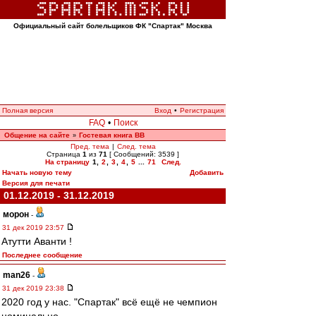
Официальный сайт болельщиков ФК "Спартак" Москва
Полная версия
Вход
•
Регистрация
FAQ
•
Поиск
Общение на сайте
Гостевая книга ВВ
»
Пред. тема
|
След. тема
Страница
1
из
71
[ Сообщений: 3539 ]
На страницу
1
,
2
,
3
,
4
,
5
...
71
След.
Начать новую тему
Добавить
Версия для печати
01.12.2019 - 31.12.2019
морон
-
31 дек 2019 23:57
Атутти Аванти !
Последнее сообщение
man26
-
31 дек 2019 23:38
2020 год у нас. "Спартак" всё ещё не чемпион