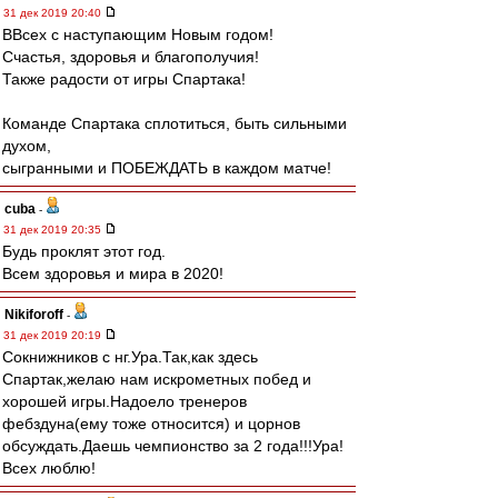
31 дек 2019 20:40
ВВсех с наступающим Новым годом!
Счастья, здоровья и благополучия!
Также радости от игры Спартака!
Команде Спартака сплотиться, быть сильными
духом,
сыгранными и ПОБЕЖДАТЬ в каждом матче!
cuba
-
31 дек 2019 20:35
Будь проклят этот год.
Всем здоровья и мира в 2020!
Nikiforoff
-
31 дек 2019 20:19
Сокнижников с нг.Ура.Так,как здесь
Спартак,желаю нам искрометных побед и
хорошей игры.Надоело тренеров
фебздуна(ему тоже относится) и цорнов
обсуждать.Даешь чемпионство за 2 года!!!Ура!
Всех люблю!