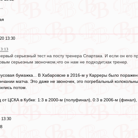
..
ая
20 13:30
13:13
первый серьезный тест на посту тренера Спартака. И если он его 
рвым серьезным звоночком,что он нам не подходит,как тренер.
мусовая бумажка... В Хабаровске в 2016-м у Карреры было поражен
чании матча. Это даже не звоночек, это погребальный колокольный 
тились потом.
 от ЦСКА в Кубке: 1:3 в 2000-м (полуфинал), 0:3 в 2006-м (финал)
 13:30
18