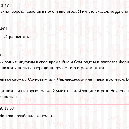
13:47
вила: ворота, свисток в поле и вне игры. Я им это сказал, когда он
4:01
ный разжигатель!
9
й защитник,каким в своё время был и Сочнов,кем и является Ферна
 никакой пользы впереди-не делает его игроком атаки.
внивая сабжа с Сочновым или Фернандесом-мне плакать хочется. 
щитников,из которых только 2 умеют в этой защите играть.Нахрена
е пользы.
20 13:58
болева позабавил, конечно...