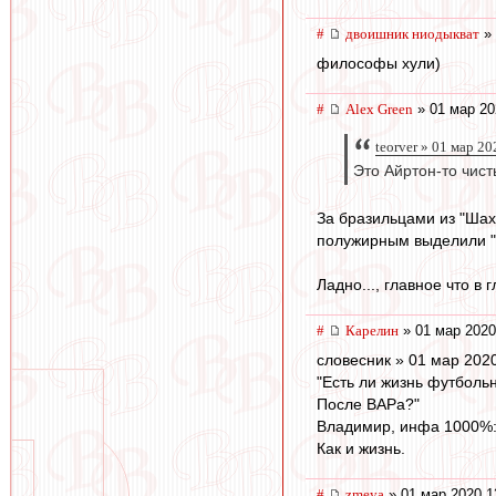
#
двоишник ниодыкват
» 
философы хули)
#
Alex Green
» 01 мар 20
teorver » 01 мар 20
Это Айртон-то чист
За бразильцами из "Шах
полужирным выделили "Ша
Ладно..., главное что в 
#
Карелин
» 01 мар 2020
словесник » 01 мар 202
"Есть ли жизнь футболь
После ВАРа?"
Владимир, инфа 1000%: 
Как и жизнь.
#
zmeya
» 01 мар 2020 1