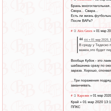
Брань многоглагольная..
Свора... Свара...
Есть ли жизнь футбольн
После ВАРа?
#
Alex Green
» 01 мар 20
titi » 01 мар 2020, 
В среду у Тедеско 
важен,это будет пе
Вообще Кубок - это лак
шабашника сразу по окон
зараза. Хорошо, спохва
...Три поражения подряд
заканчивать.
#
Карелин
» 01 мар 2020
Край » 01 мар 2020 13:
ППКС