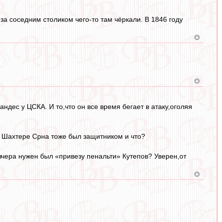
и за соседним столиком чего-то там чёркали. В 1846 году
ндес у ЦСКА. И то,что он все время бегает в атаку,оголяя
В Шахтере Срна тоже был защитником и что?
 вчера нужен был «привезу пенальти» Кутепов? Уверен,от