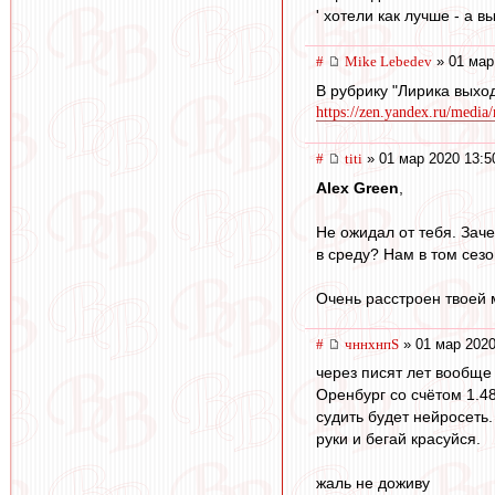
' хотели как лучше - а вы
#
Mike Lebedev
» 01 мар
В рубрику "Лирика выхо
https://zen.yandex.ru/media
#
titi
» 01 мар 2020 13:5
Alex Green
,
Не ожидал от тебя. Зач
в среду? Нам в том сез
Очень расстроен твоей 
#
чннхнпS
» 01 мар 2020
через писят лет вообще 
Оренбург со счётом 1.48
судить будет нейросеть.
руки и бегай красуйся.
жаль не доживу