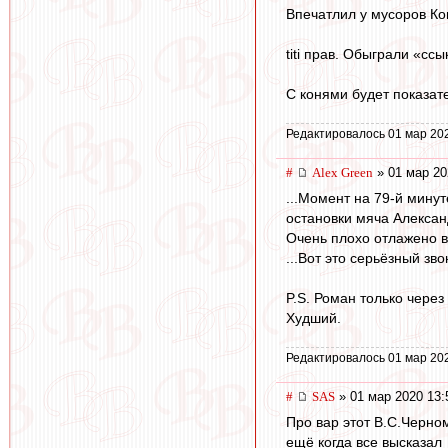
Впечатлил у мусоров Ко
titi прав. Обыграли «с
С конями будет показат
Редактировалось 01 мар 20
#
Alex Green
» 01 мар 20
...Момент на 79-й мину
остановки мяча Алексан
Очень плохо отлажено в
...Вот это серьёзный зво
P.S. Роман только чере
Худший.
Редактировалось 01 мар 20
#
SAS
» 01 мар 2020 13:
Про вар этот В.С.Черн
ещё когда все высказал