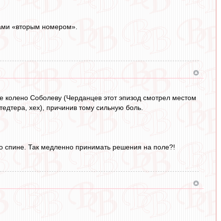
нами «вторым номером».
 же колено Соболеву (Черданцев этот эпизод смотрел местом
едтера, хех), причинив тому сильную боль.
о спине. Так медленно принимать решения на поле?!