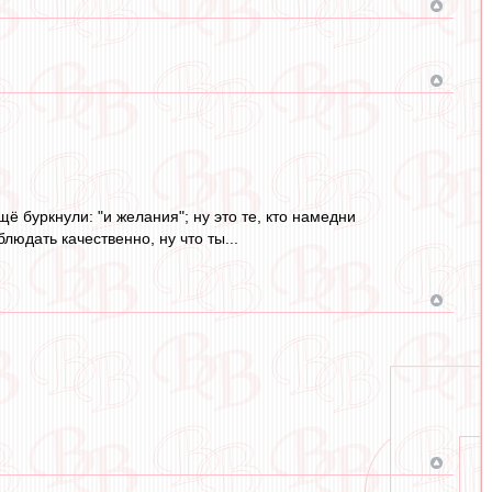
 буркнули: "и желания"; ну это те, кто намедни
людать качественно, ну что ты...