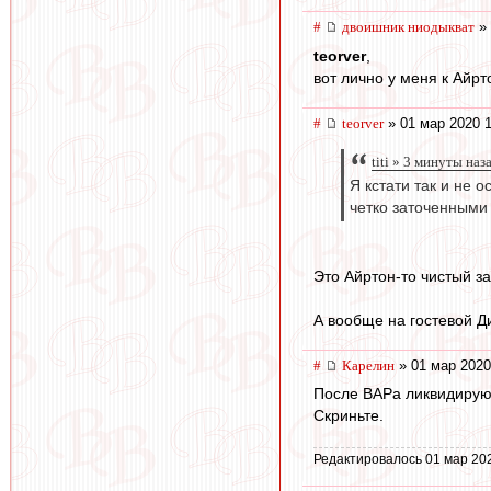
#
двоишник ниодыкват
» 
teorver
,
вот лично у меня к Айрт
#
teorver
» 01 мар 2020 1
titi » 3 минуты наз
Я кстати так и не 
четко заточенными 
Это Айртон-то чистый за
А вообще на гостевой Д
#
Карелин
» 01 мар 2020
После ВАРа ликвидирую
Скриньте.
Редактировалось 01 мар 20