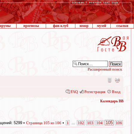
орумы
прогнозы
фан-клуб
юмор
музей
ссылки
Расширенный поиск
FAQ
Регистрация
Вход
Календарь ВВ
105
щений: 5299 •
Страница
105
из
106
•
1
...
102
103
104
106