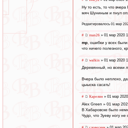
Ну то есть, то что вчер
мяч Шуниным и пнул опя
Редактировалось 01 мар 20
#
man26
» 01 мар 2020 1
mp
, ошибки у всех были
что ничего полезного, к
#
walkin
» 01 мар 2020 1
Деревянный, но всеми л
Вчера было неплохо, даж
цыыска сасать!
#
Карелин
» 01 мар 2020
Alex Green » 01 мар 202
В Хабаровске было нем
Чудо, что Зуеву ногу не 
#
словесник
» 01 мар 202