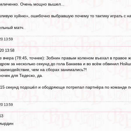
мличенко. Очень мощно вышел...
сыкливую хуйню», ошибочно выбравшую почему то тактику играть с 
ельный матч.
20 13:59
20 13:58
те вчера (78:45, точнее): Зобнин правым коленом въехал в правое
дром за несколько секунд до гола Бакаева и во всём обвинил Нойшт
заимодействие, чем на сборах занимались?!
ночек для Тедеско, да.
з 15 секунд подошёл и ободряюще потрепал партнёра по команде п
20 13:59
53
омырдин