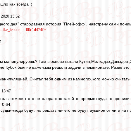
шло как всегда' (
 2020 13:52
дного дня" стародавняя история "Плей-офф", навстречу сами пони
/mike_lebede ... 00c1d474f9
0
ем манипулируешь? Там в основе вышли Кутин,Мелкадзе,Давыдов ,Зу
оне Кубок был не важен,мы решали задачи в чемпионате. Разве это 
манипуляцией. Считал тебя одним из намногих,кого можно считать
 13:47
голы отменят. это нетолерантно какой-то предмет куда-то пропихи
-0.64.
 судьи-люди будут, но решать ничего не будут. аукцион от лиги на п