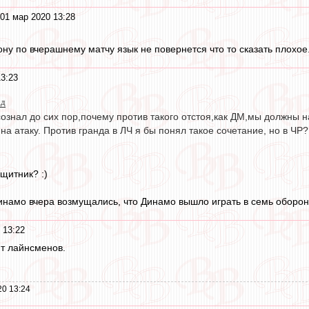
01 мар 2020 13:28
ону по вчерашнему матчу язык не повернется что то сказать плохое. 
3:23
ад
осознал до сих пор,почему против такого отстоя,как ДМ,мы должны 
на атаку. Против гранда в ЛЧ я бы понял такое сочетание, но в ЧР?
щитник? :)
инамо вчера возмущались, что Динамо вышло играть в семь оборон
 13:22
т лайнсменов.
20 13:24