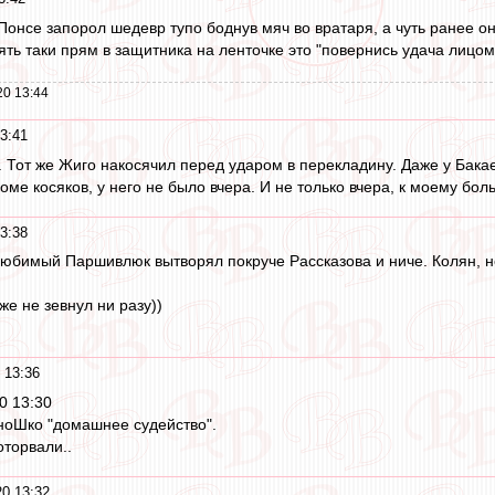
а Понсе запорол шедевр тупо боднув мяч во вратаря, а чуть ранее 
ть таки прям в защитника на ленточке это "повернись удача лицом 
20 13:44
3:41
. Тот же Жиго накосячил перед ударом в перекладину. Даже у Бака
роме косяков, у него не было вчера. И не только вчера, к моему б
3:38
юбимый Паршивлюк вытворял покруче Рассказова и ниче. Колян, н
е не зевнул ни разу))
 13:36
0 13:30
ноШко "домашнее судейство".
оторвали..
0 13:32