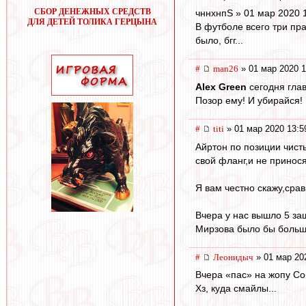
СБОР ДЕНЕЖНЫХ СРЕДСТВ
чннхнпS » 01 мар 2020 
ДЛЯ ДЕТЕЙ ТОЛИКА ГЕРЦЫНА
В футболе всего три пра
было, бгг...
#
man26
» 01 мар 2020 1
Alex Green
сегодня глав
Позор ему! И убирайся!
#
titi
» 01 мар 2020 13:5
Айртон по позиции чисты
свой фланг,и не принося
Я вам честно скажу,сра
Вчера у нас вышло 5 за
Мирзова было бы больш
#
Леонидыч
» 01 мар 20
Вчера «пас» на жопу Со
Хз, куда смайлы...