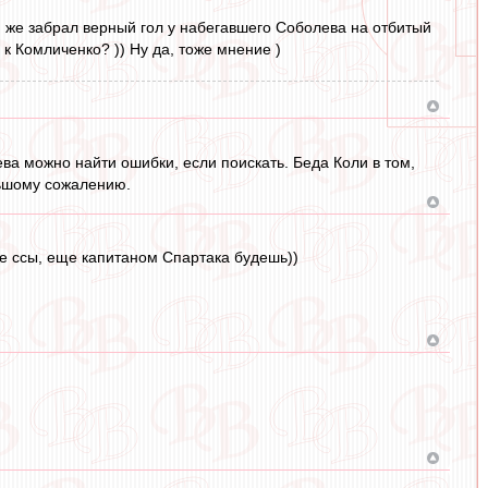
он же забрал верный гол у набегавшего Соболева на отбитый
к Комличенко? )) Ну да, тоже мнение )
ева можно найти ошибки, если поискать. Беда Коли в том,
ольшому сожалению.
е ссы, еще капитаном Спартака будешь))