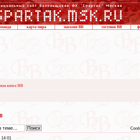
оманда
карта мира
магазин ВВ
гостевая ВВ
ф
вая книга ВВ
20
Сооб
 14:01