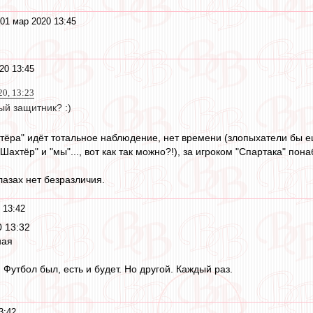
01 мар 2020 13:45
20 13:45
20, 13:23
ый защитник? :)
тёра" идёт тотальное наблюдение, нет времени (злопыхатели бы ещё
хтёр" и "мы"..., вот как так можно?!), за игроком "Спартака" понаб
глазах нет безразличия.
 13:42
0 13:32
ная
Футбол был, есть и будет. Но другой. Каждый раз.
3:42