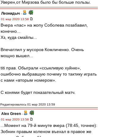
Уверен,от Мирзова было бы больше пользы.
Леонидыч
-
01 мар 2020 13:58
Вчера «пас» на жопу Соболева позабавил,
конечно...
Хз, куда смайлы...
Впечатлил у мусоров Комличенко. Очень
мощно вышел...
titi прав. Обыграли «ссыкливую хуйню»,
ошибочно выбравшую почему то тактику играть
с нами «вторым номером».
С конями будет показательный матч.
Редактировалось 01 мар 2020 13:59
Alex Green
-
01 мар 2020 13:58
...Момент на 79-й минуте вчера (78:45, точнее):
Зобнин правым коленом въехал в правое же