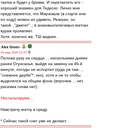
тактик и будет у бровки. И перетактить его -
хороший экзамен для Тедеско. Лично мне
представляется, что Мирзовым (в старте или
по ходу) можно их удивить. Резиуан, он
такой..,"джигит".., в знаковых/ключевых матчах
кураж проявляет.
Хотя, конечно же, ТШ виднее..
Alex Green
-
01 мар 2020 12:57
Положа руку на сердце..., несколькими днями
ранее Огунсанья, выйдя на замену на 46-й
минуте, погоды не испортил (куда уж там...;
"снежное дерби"*, хех), хотя и не то чтобы
выделялся на общем фоне (впрочем...; нет,
расизма снова нет).
Ностальгируем
...
Навстречу матчу в среду.
* Сейчас такой снег уже не делают...