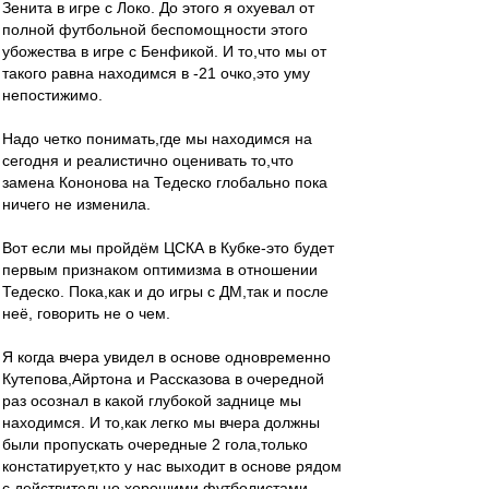
Зенита в игре с Локо. До этого я охуевал от
полной футбольной беспомощности этого
убожества в игре с Бенфикой. И то,что мы от
такого равна находимся в -21 очко,это уму
непостижимо.
Надо четко понимать,где мы находимся на
сегодня и реалистично оценивать то,что
замена Кононова на Тедеско глобально пока
ничего не изменила.
Вот если мы пройдём ЦСКА в Кубке-это будет
первым признаком оптимизма в отношении
Тедеско. Пока,как и до игры с ДМ,так и после
неё, говорить не о чем.
Я когда вчера увидел в основе одновременно
Кутепова,Айртона и Рассказова в очередной
раз осознал в какой глубокой заднице мы
находимся. И то,как легко мы вчера должны
были пропускать очередные 2 гола,только
констатирует,кто у нас выходит в основе рядом
с действительно хорошими футболистами.