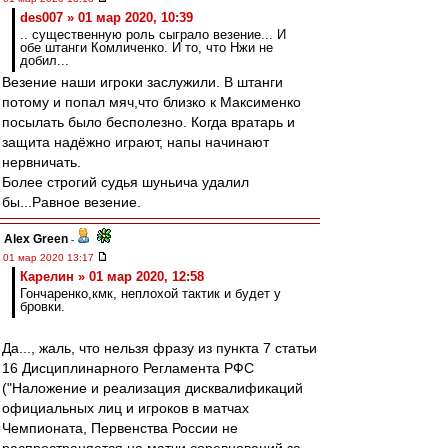
des007 » 01 мар 2020, 10:39
.. существенную роль сыграло везение... И
обе штанги Комличенко. И то, что Нжи не
добил...
Везение наши игроки заслужили. В штанги
потому и попал мяч,что близко к Максименко
посылать было бесполезно. Когда вратарь и
защита надёжно играют, напы начинают
нервничать.
Более строгий судья шуньича удалил
бы...Равное везение.
Alex Green
-
01 мар 2020 13:17
Карелин » 01 мар 2020, 12:58
Гончаренко,кмк, неплохой тактик и будет у
бровки.
Да..., жаль, что нельзя фразу из пункта 7 статьи
16 Дисциплинарного Регламента РФС
("Наложение и реализация дисквалификаций
официальных лиц и игроков в матчах
Чемпионата, Первенства России не