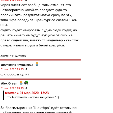
через писят лет вообще голы отменят. это
нетолерантно какой-то предмет куда-то
пропихивать. результат матча сразу по xG,
типа Уфа победила Оренбург со счётом 1.48-
0.64.
судить будет нейросеть. судьи-люди будут, но
решать ничего не будут. аукцион от лиги на
право судейства, визажист, модельер - свисток
с переливами в руки и бегай красуйся.
жаль не доживу
двоишник ниодыкват
-
01 мар 2020 13:45
философы хули)
Alex Green
-
01 мар 2020 13:45
teorver » 01 мар 2020, 13:23
Это Айртон-то чистый защитник? :)
За бразильцами из "Шахтёра" идёт тотальное
наблюдение, нет времени (злопыхатели бы