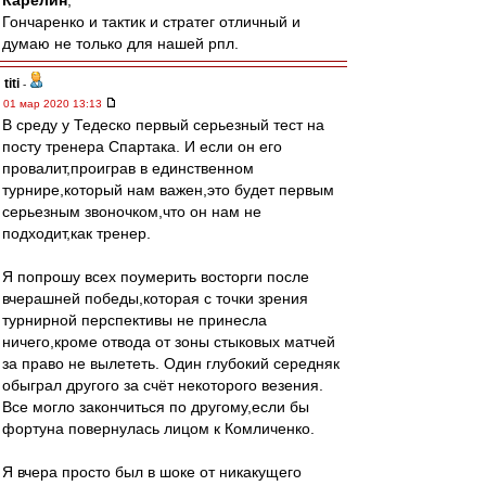
Карелин
,
Гончаренко и тактик и стратег отличный и
думаю не только для нашей рпл.
titi
-
01 мар 2020 13:13
В среду у Тедеско первый серьезный тест на
посту тренера Спартака. И если он его
провалит,проиграв в единственном
турнире,который нам важен,это будет первым
серьезным звоночком,что он нам не
подходит,как тренер.
Я попрошу всех поумерить восторги после
вчерашней победы,которая с точки зрения
турнирной перспективы не принесла
ничего,кроме отвода от зоны стыковых матчей
за право не вылететь. Один глубокий середняк
обыграл другого за счёт некоторого везения.
Все могло закончиться по другому,если бы
фортуна повернулась лицом к Комличенко.
Я вчера просто был в шоке от никакущего