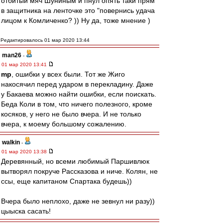
отбитый мяч Шуниным и пнул опять таки прям
в защитника на ленточке это "повернись удача
лицом к Комличенко? )) Ну да, тоже мнение )
Редактировалось 01 мар 2020 13:44
man26
-
01 мар 2020 13:41
mp
, ошибки у всех были. Тот же Жиго
накосячил перед ударом в перекладину. Даже
у Бакаева можно найти ошибки, если поискать.
Беда Коли в том, что ничего полезного, кроме
косяков, у него не было вчера. И не только
вчера, к моему большому сожалению.
walkin
-
01 мар 2020 13:38
Деревянный, но всеми любимый Паршивлюк
вытворял покруче Рассказова и ниче. Колян, не
ссы, еще капитаном Спартака будешь))
Вчера было неплохо, даже не зевнул ни разу))
цыыска сасать!