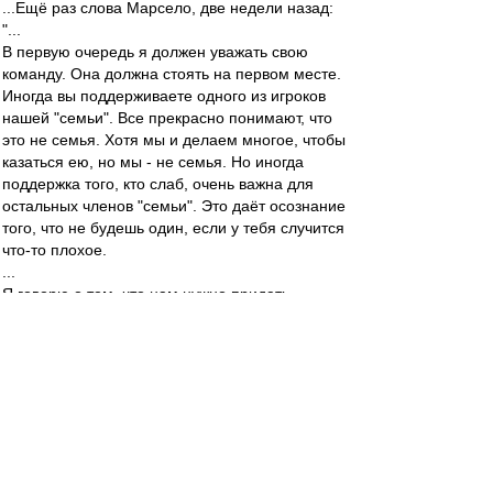
...Ещё раз слова Марсело, две недели назад:
"...
В первую очередь я должен уважать свою
команду. Она должна стоять на первом месте.
Иногда вы поддерживаете одного из игроков
нашей "семьи". Все прекрасно понимают, что
это не семья. Хотя мы и делаем многое, чтобы
казаться ею, но мы - не семья. Но иногда
поддержка того, кто слаб, очень важна для
остальных членов "семьи". Это даёт осознание
того, что не будешь один, если у тебя случится
что-то плохое.
...
Я говорю о том, что нам нужно придать
уверенности человеку, которого постигла
неудача. Мы должны попытаться помочь ему в
этот непростой момент.
Отношение к отдельным членам команды
влияет на весь коллектив. Давайте представим,
что у нас есть два брата. Один из них
совершил какой-то проступок или ошибку. И
действия второго зависят от реакции