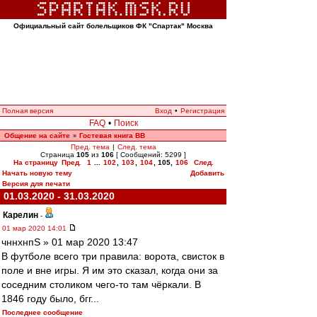
Официальный сайт болельщиков ФК "Спартак" Москва
Полная версия
Вход
•
Регистрация
FAQ
•
Поиск
Общение на сайте
Гостевая книга ВВ
»
Пред. тема
|
След. тема
Страница
105
из
106
[ Сообщений: 5299 ]
На страницу
Пред.
1
...
102
,
103
,
104
,
105
,
106
След.
Начать новую тему
Добавить
Версия для печати
01.03.2020 - 31.03.2020
Карелин
-
01 мар 2020 14:01
чннхнпS » 01 мар 2020 13:47
В футболе всего три правила: ворота, свисток в
поле и вне игры. Я им это сказал, когда они за
соседним столиком чего-то там чёркали. В
1846 году было, бгг...
Последнее сообщение