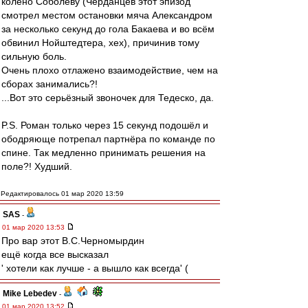
колено Соболеву (Черданцев этот эпизод
смотрел местом остановки мяча Александром
за несколько секунд до гола Бакаева и во всём
обвинил Нойштедтера, хех), причинив тому
сильную боль.
Очень плохо отлажено взаимодействие, чем на
сборах занимались?!
...Вот это серьёзный звоночек для Тедеско, да.
P.S. Роман только через 15 секунд подошёл и
ободряюще потрепал партнёра по команде по
спине. Так медленно принимать решения на
поле?! Худший.
Редактировалось 01 мар 2020 13:59
SAS
-
01 мар 2020 13:53
Про вар этот В.С.Черномырдин
ещё когда все высказал
' хотели как лучше - а вышло как всегда' (
Mike Lebedev
-
01 мар 2020 13:52