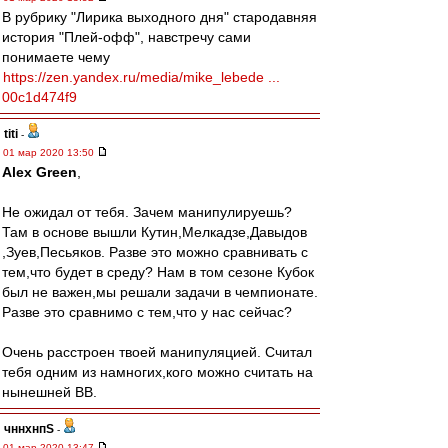
В рубрику "Лирика выходного дня" стародавняя
история "Плей-офф", навстречу сами
понимаете чему
https://zen.yandex.ru/media/mike_lebede ...
00c1d474f9
titi
-
01 мар 2020 13:50
Alex Green
,
Не ожидал от тебя. Зачем манипулируешь?
Там в основе вышли Кутин,Мелкадзе,Давыдов
,Зуев,Песьяков. Разве это можно сравнивать с
тем,что будет в среду? Нам в том сезоне Кубок
был не важен,мы решали задачи в чемпионате.
Разве это сравнимо с тем,что у нас сейчас?
Очень расстроен твоей манипуляцией. Считал
тебя одним из намногих,кого можно считать на
нынешней ВВ.
чннхнпS
-
01 мар 2020 13:47