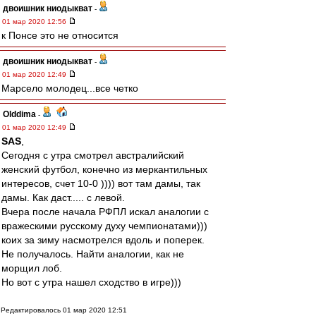
двоишник ниодыкват
-
01 мар 2020 12:56
к Понсе это не относится
двоишник ниодыкват
-
01 мар 2020 12:49
Марсело молодец...все четко
Olddima
-
01 мар 2020 12:49
SAS
,
Сегодня с утра смотрел австралийский
женский футбол, конечно из меркантильных
интересов, счет 10-0 )))) вот там дамы, так
дамы. Как даст..... с левой.
Вчера после начала РФПЛ искал аналогии с
вражескими русскому духу чемпионатами)))
коих за зиму насмотрелся вдоль и поперек.
Не получалось. Найти аналогии, как не
морщил лоб.
Но вот с утра нашел сходство в игре)))
Редактировалось 01 мар 2020 12:51