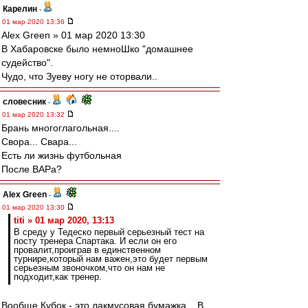
Карелин
-
01 мар 2020 13:36
Alex Green » 01 мар 2020 13:30
В Хабаровске было немноШко "домашнее
судейство".
Чудо, что Зуеву ногу не оторвали..
словесник
-
01 мар 2020 13:32
Брань многоглагольная....
Свора... Свара...
Есть ли жизнь футбольная
После ВАРа?
Alex Green
-
01 мар 2020 13:30
titi » 01 мар 2020, 13:13
В среду у Тедеско первый серьезный тест на
посту тренера Спартака. И если он его
провалит,проиграв в единственном
турнире,который нам важен,это будет первым
серьезным звоночком,что он нам не
подходит,как тренер.
Вообще Кубок - это лакмусовая бумажка... В