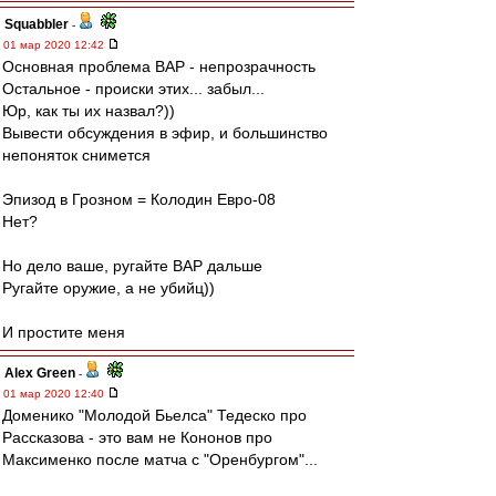
Squabbler
-
01 мар 2020 12:42
Основная проблема ВАР - непрозрачность
Остальное - происки этих... забыл...
Юр, как ты их назвал?))
Вывести обсуждения в эфир, и большинство
непоняток снимется
Эпизод в Грозном = Колодин Евро-08
Нет?
Но дело ваше, ругайте ВАР дальше
Ругайте оружие, а не убийц))
И простите меня
Alex Green
-
01 мар 2020 12:40
Доменико "Молодой Бьелса" Тедеско про
Рассказова - это вам не Кононов про
Максименко после матча с "Оренбургом"...