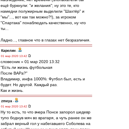
ещё буркнули: "и желания"; ну это те, кто
намедни полужирным выделили "Шахтёр" и
"мы"..., вот как так можно?!), за игроком
"Спартака" понаблюдать качественно, ну что
ты...
Ладно..., главное что в глазах нет безразличия.
Карелин
-
01 мар 2020 13:42
словесник » 01 мар 2020 13:32
"Есть ли жизнь футбольная
После ВАРа?"
Владимир, инфа 1000%: Футбол был, есть и
будет. Но другой. Каждый раз.
Как и жизнь.
zmeya
-
01 мар 2020 13:42
Ну то есть, то что вчера Понсе запорол шедевр
тупо боднув мяч во вратаря, а чуть ранее он же
забрал верный гол у набегавшего Соболева на