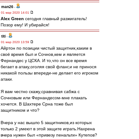
man26
-
01 мар 2020 14:01
Alex Green
сегодня главный разжигатель!
Позор ему! И убирайся!
titi
-
01 мар 2020 13:59
Айртон по позиции чистый защитник,каким в
своё время был и Сочнов,кем и является
Фернандес у ЦСКА. И то,что он все время
бегает в атаку,оголяя свой фланг,и не принося
никакой пользы впереди-не делает его игроком
атаки.
Я вам честно скажу,сравнивая сабжа с
Сочновым или Фернандесом-мне плакать
хочется. В Шахтере Срна тоже был
защитником и что?
Вчера у нас вышло 5 защитников,из которых
только 2 умеют в этой защите играть.Нахрена
вчера нужен был «привезу пенальти» Кутепов?