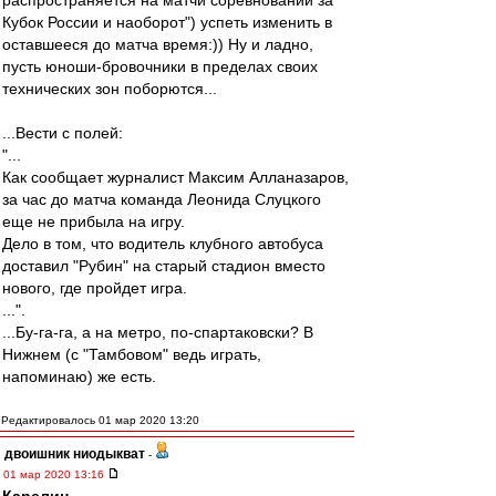
распространяется на матчи соревнований за
Кубок России и наоборот") успеть изменить в
оставшееся до матча время:)) Ну и ладно,
пусть юноши-бровочники в пределах своих
технических зон поборются...
...Вести с полей:
"...
Как сообщает журналист Максим Алланазаров,
за час до матча команда Леонида Слуцкого
еще не прибыла на игру.
Дело в том, что водитель клубного автобуса
доставил "Рубин" на старый стадион вместо
нового, где пройдет игра.
...".
...Бу-га-га, а на метро, по-спартаковски? В
Нижнем (с "Тамбовом" ведь играть,
напоминаю) же есть.
Редактировалось 01 мар 2020 13:20
двоишник ниодыкват
-
01 мар 2020 13:16