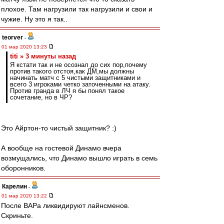
плохое. Там нагрузили так нагрузили и свои и
чужие. Ну это я так..
teorver
-
01 мар 2020 13:23
titi » 3 минуты назад
Я кстати так и не осознал до сих пор,почему
против такого отстоя,как ДМ,мы должны
начинать матч с 5 чистыми защитниками и
всего 3 игроками четко заточенными на атаку.
Против гранда в ЛЧ я бы понял такое
сочетание, но в ЧР?
Это Айртон-то чистый защитник? :)
А вообще на гостевой Динамо вчера
возмущались, что Динамо вышло играть в семь
оборонников.
Карелин
-
01 мар 2020 13:22
После ВАРа ликвидируют лайнсменов.
Скриньте.