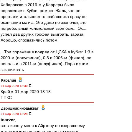
Хабаровске в 2016-м у Карреры было
поражение в Кубке, помню. Жаль, что не
прогнали итальянского шабашника сразу по
окончании матча. Это даже не звоночек, это
погребальный колокольный звон был... Эх...,
успел два других трофея выиграть, зараза.
Хорошо, спохватились потом.
...Три поражения подряд от ЦСКА в Кубке: 1:3 в
2000-м (полуфинал), 0:3 в 2006-м (финал), по
пенальти в 2011-м (полуфинал). Пора с этим
заканчивать.
Карелин
-
01 мар 2020 13:30
Край » 01 мар 2020 13:18
ППКС
двоишник ниодыкват
-
01 мар 2020 13:28
teorver
,
вот лично у меня к Айртону по вчерашнему
матчу язык не повернется что то сказать